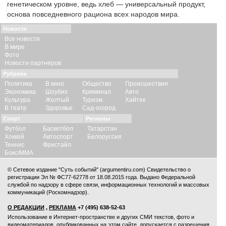
генетическом уровне, ведь хлеб — универсальный продукт,
основа повседневного рациона всех народов мира.
Новости
Все новости
В мире
Фото
Новости партнеров
Рубрики
Политика
В кино
Общество
Происшествия
Экономика
Шоубиз
Криминал
Авто
Культура
Желтый
Туризм
Хайтек
В театр
Здоровье
Сад-огород
Спорт
Регионы
Футбол
Баскетбол
Татарстан
Хоккей
Автоспорт
Белоруссия
Теннис
Фристайл
Бокс/ММА
© Сетевое издание "Суть событий" (argumentiru.com) Свидетельство о
регистрации Эл № ФС77-62778 от 18.08.2015 года. Выдано Федеральной
службой по надзору в сфере связи, информационных технологий и массовых
коммуникаций (Роскомнадзор).
О РЕДАКЦИИ
,
РЕКЛАМА
+7 (495) 638-52-63
Использование в Интернет-пространстве и других СМИ текстов, фото и
видеоматериалов, опубликованных на этом сайте, допускается с
разрешения