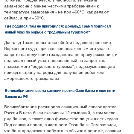
топлива. Предлагается, в частности, выпускать
авиакеросин с менее жесткими требованиями к
температуре замерзания - не при –60°C, как делают
сейчас, а при –50°C.
Где родился, там не пригодился: Дональд Трамп подписал
новый указ по борьбе с "родильным туризмом"
Дональд Трамп попытался обойти недавнее решение
Верховного суда, признавшее незаконным его указ о
запрете на получение гражданства по праву рождения, и
подписал новый указ, направленный на запрет так
называемого "родильного туризма", подразумевающего
приезд в страну на роды для получения ребенком
американского гражданства.
Великобритания ввела санкции против Озон банка и еще пяти
банков из РФ
Великобритания расширила санкционный список против
России.В него были включены 12 компаний, в том числе
ряд банков, а также одно физическое лицо и шесть судов.
Под санкции попал, в частности Озон банк. Там заявили,
что банк продолжает работать в обычном режиме, санкции