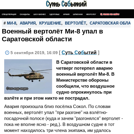
СПЕЦОПЕРАЦИЯ
СКАНДАЛЫ
ШОУ-БИЗНЕС
ЗДОРОВЬЕ
АРМИЯ
ШПИОНАЖ
НЕКРОЛОГ
ПОИСК ПО САЙТУ
#
МИ-8
,
АВАРИЯ
,
КРУШЕНИЕ
,
ВЕРТОЛЁТ
,
САРАТОВСКАЯ ОБЛАС
Военный вертолёт Ми-8 упал в
Саратовской области
[
С
уть
С
о
б
ытий
]
5 сентября 2019, 16:09
В Саратовской области в
четверг потерпел аварию
военный вертолёт Ми-8. В
Министерстве обороны
сообщили, что воздушное
Стоп-кадр видео
судно опрокинулось при
взлёте и при этом никто не пострадал.
Авария произошла близ посёлка Сокол. По словам
военных, вертолёт упал "при разгоне" на взлётно-
посадочной полосе (куда и зачем "разгонялся" вертолет -
пока не вполне ясно - ред.). В воздушном судне в тот
момент находилось три члена экипажа, им удалось