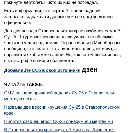
покинуть вертолёт. Никто из них не потрадал.
Есть информация, что вертолёт после падения
загорелся, однако эти данные пока не подтверждены
официально.
Два дня назад в Ставропольском крае разбился самолёт
Су-25. Штурмовик взорвался при ударе, его обломки
частично ушли под землю. Первоначально Минобороны
сообщило, что пилоты катапультировались, их ищут, а
парашюты якобы уже нашли. Но, как потом выяснилось,
в катастрофе погибли оба пилота.
дзен
Добавляйте
CСб
в свои источники
ЧИТАЙТЕ ТАКЖЕ:
СМИ назвали причиной падения Су-25 в Ставрополье
мертвую петлю
Названы две версии крушения Су-25 в Ставропольском
крае
Пилотов разбившегося Су-25 обнаружили мёртвыми
В Ставропольском крае ищут лётчиков разбившегося