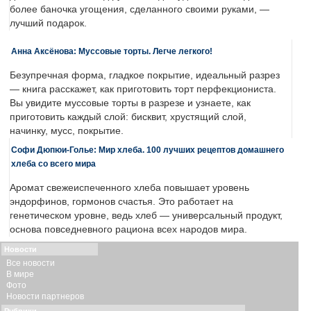
более баночка угощения, сделанного своими руками, —
лучший подарок.
Анна Аксёнова: Муссовые торты. Легче легкого!
Безупречная форма, гладкое покрытие, идеальный разрез
— книга расскажет, как приготовить торт перфекциониста.
Вы увидите муссовые торты в разрезе и узнаете, как
приготовить каждый слой: бисквит, хрустящий слой,
начинку, мусс, покрытие.
Софи Дюпюи-Голье: Мир хлеба. 100 лучших рецептов домашнего
хлеба со всего мира
Аромат свежеиспеченного хлеба повышает уровень
эндорфинов, гормонов счастья. Это работает на
генетическом уровне, ведь хлеб — универсальный продукт,
основа повседневного рациона всех народов мира.
Новости
Все новости
В мире
Фото
Новости партнеров