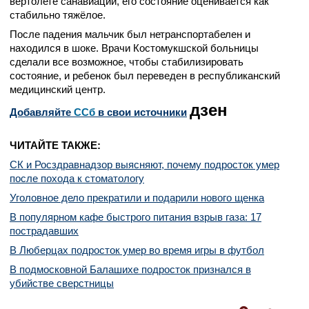
вертолете санавиации, его состояние оценивается как
стабильно тяжёлое.
После падения мальчик был нетранспортабелен и
находился в шоке. Врачи Костомукшской больницы
сделали все возможное, чтобы стабилизировать
состояние, и ребенок был переведен в республиканский
медицинский центр.
дзен
Добавляйте
CСб
в свои источники
ЧИТАЙТЕ ТАКЖЕ:
СК и Росздравнадзор выясняют, почему подросток умер
после похода к стоматологу
Уголовное дело прекратили и подарили нового щенка
В популярном кафе быстрого питания взрыв газа: 17
пострадавших
В Люберцах подросток умер во время игры в футбол
В подмосковной Балашихе подросток признался в
убийстве сверстницы