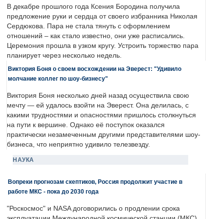
В декабре прошлого года Ксения Бородина получила
предложение руки и сердца от своего избранника Николая
Сердюкова. Пара не стала тянуть с оформлением
отношений – как стало известно, они уже расписались.
Церемония прошла в узком кругу. Устроить торжество пара
планирует через несколько недель.
Виктория Боня о своем восхождении на Эверест: "Удивило
молчание коллег по шоу-бизнесу"
Виктория Боня несколько дней назад осуществила свою
мечту — ей удалось взойти на Эверест. Она делилась, с
какими трудностями и опасностями пришлось столкнуться
на пути к вершине. Однако её поступок оказался
практически незамеченным другими представителями шоу-
бизнеса, что неприятно удивило телезвезду.
НАУКА
Вопреки прогнозам скептиков, Россия продолжит участие в
работе МКС - пока до 2030 года
"Роскосмос" и NASA договорились о продлении срока
эксплуатации Международной космической станции (МКС)