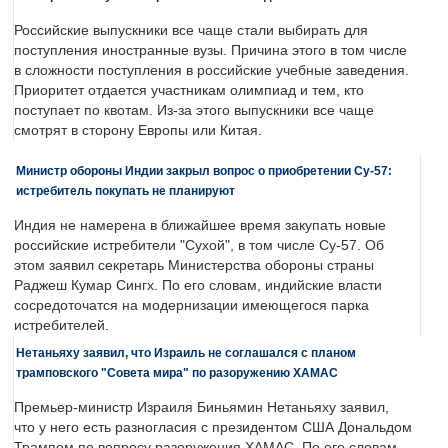
Российские выпускники все чаще стали выбирать для
поступления иностранные вузы. Причина этого в том числе
в сложности поступления в российские учебные заведения.
Приоритет отдается участникам олимпиад и тем, кто
поступает по квотам. Из-за этого выпускники все чаще
смотрят в сторону Европы или Китая.
Министр обороны Индии закрыл вопрос о приобретении Су-57:
истребитель покупать не планируют
Индия не намерена в ближайшее время закупать новые
российские истребители "Сухой", в том числе Су-57. Об
этом заявил секретарь Министерства обороны страны
Раджеш Кумар Сингх. По его словам, индийские власти
сосредоточатся на модернизации имеющегося парка
истребителей.
Нетаньяху заявил, что Израиль не соглашался с планом
трамповского "Совета мира" по разоружению ХАМАС
Премьер-министр Израиля Биньямин Нетаньяху заявил,
что у него есть разногласия с президентом США Дональдом
Трампом по вопросу разоружения ХАМАС. По его словам,