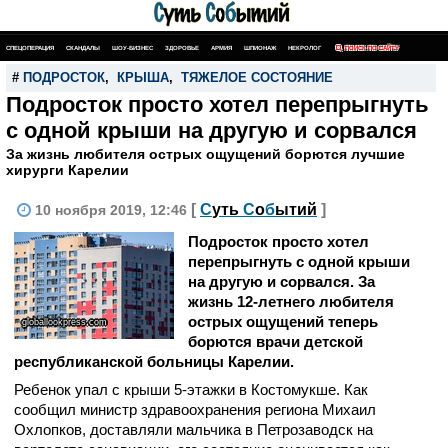
СПЕЦОПЕРАЦИЯ
СКАНДАЛЫ
ШОУ-БИЗНЕС
ЗДОРОВЬЕ
АРМИЯ
ШПИОНАЖ
НЕКРОЛОГ
ПОИСК ПО САЙТУ
#
ПОДРОСТОК
,
КРЫША
,
ТЯЖЕЛОЕ СОСТОЯНИЕ
Подросток просто хотел перепрыгнуть
с одной крыши на другую и сорвался
За жизнь любителя острых ощущений борются лучшие
хирурги Карелии
[
С
уть
С
о
б
ытий
]
10 ноября 2019, 12:46
Подросток просто хотел
перепрыгнуть с одной крыши
на другую и сорвался. За
жизнь 12-летнего любителя
острых ощущений теперь
globallookpress.com
борются врачи детской
республиканской больницы Карелии.
Ребенок упал с крыши 5-этажки в Костомукше. Как
сообщил министр здравоохранения региона Михаил
Охлопков, доставляли мальчика в Петрозаводск на