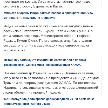
поступает по квотам. Из-за этого выпускники все чаще
смотрят в сторону Европы или Китая.
Министр обороны Индии закрыл вопрос о приобретении Су-57:
истребитель покупать не планируют
Индия не намерена в ближайшее время закупать новые
российские истребители "Сухой", в том числе Су-57. Об
этом заявил секретарь Министерства обороны страны
Раджеш Кумар Сингх. По его словам, индийские власти
сосредоточатся на модернизации имеющегося парка
истребителей.
Нетаньяху заявил, что Израиль не соглашался с планом
трамповского "Совета мира" по разоружению ХАМАС
Премьер-министр Израиля Биньямин Нетаньяху заявил,
что у него есть разногласия с президентом США Дональдом
Трампом по вопросу разоружения ХАМАС. По его словам,
Израиль не соглашался с планом, о котором американский
лидер объявил на прошлой неделе.
ФАС возбудила дело против давно ушедшей из РФ Apple из-за
непредустановки RuStore и Max