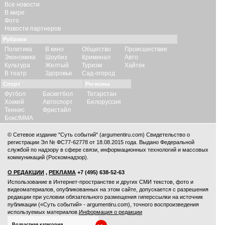
Все новости
В мире
Фото
Новости партнеров
Рубрики
Политика
В кино
Общество
Происшествия
Экономика
Шоубиз
Криминал
Авто
Культура
Желтый
Туризм
Хайтек
В театр
Здоровье
Сад-огород
Спорт
Регионы
Футбол
Баскетбол
Татарстан
Хоккей
Автоспорт
Белоруссия
Теннис
Фристайл
Бокс/ММА
© Сетевое издание "Суть событий" (argumentiru.com) Свидетельство о
регистрации Эл № ФС77-62778 от 18.08.2015 года. Выдано Федеральной
службой по надзору в сфере связи, информационных технологий и массовых
коммуникаций (Роскомнадзор).
О РЕДАКЦИИ
,
РЕКЛАМА
+7 (495) 638-52-63
Использование в Интернет-пространстве и других СМИ текстов, фото и
видеоматериалов, опубликованных на этом сайте, допускается с
разрешения
редакции
при условии обязательного размещения гиперссылки на источник
публикации («Суть событий» - argumentiru.com), точного воспроизведения
используемых материалов.
Информация о редакции
Возрастная категория