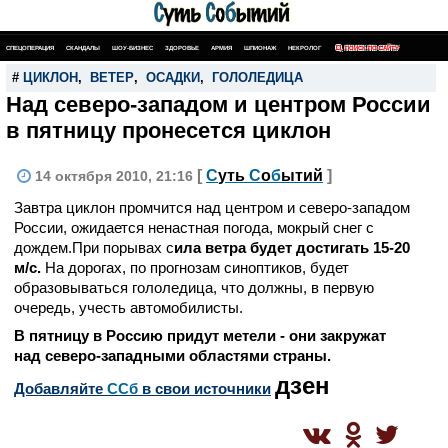
СПЕЦОПЕРАЦИЯ
СКАНДАЛЫ
ШОУ-БИЗНЕС
ЗДОРОВЬЕ
АРМИЯ
ШПИОНАЖ
НЕКРОЛОГ
ПОИСК ПО САЙТУ
#
ЦИКЛОН
,
ВЕТЕР
,
ОСАДКИ
,
ГОЛОЛЕДИЦА
Над северо-западом и центром России
в пятницу пронесется циклон
[
С
уть
С
о
б
ытий
]
14 октября 2010, 21:16
Завтра циклон промчится над центром и северо-западом
России, ожидается ненастная погода, мокрый снег с
дождем.При порывах с
ила ветра будет достигать 15-20
м/с.
На дорогах, по прогнозам синоптиков, будет
образовываться гололедица, что должны, в первую
очередь, учесть автомобилисты.
В пятницу в Россию придут метели - они закружат
над северо-западными областями страны.
дзен
Добавляйте
CСб
в свои источники