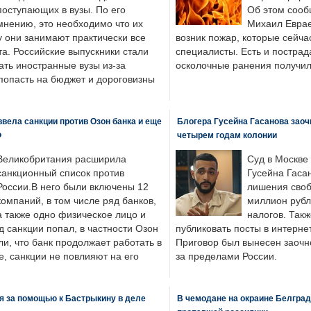
поступающих в вузы. По его
Об этом сооб
мнению, это необходимо что их
Михаил Еврае
у они занимают практически все
возник пожар, которые сейча
а. Российские выпускники стали
специалисты. Есть и пострад
ать иностранные вузы из-за
осколочные ранения получил
попасть на бюджет и дороговизны
вела санкции против Озон банка и еще
Блогера Гусейна Гасанова заоч
Ф
четырем годам колонии
Великобритания расширила
Суд в Москве
санкционный список против
Гусейна Гаса
России.В него были включены 12
лишения своб
компаний, в том числе ряд банков,
миллион рубл
а также одно физическое лицо и
налогов. Так
д санкции попал, в частности Озон
публиковать посты в интернет
ли, что банк продолжает работать в
Приговор был вынесен заочно
, санкции не повлияют на его
за пределами России.
я за помощью к Бастрыкину в деле
В чемодане на окраине Белград