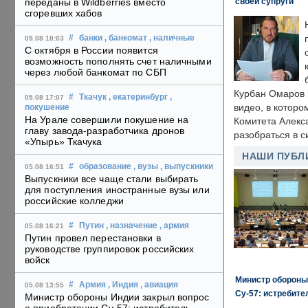
своей супруги
переданы в Wildberries вместо
сгоревших хабов
#
банки
, банкомат
, наличные
05.08 18:03
С октября в России появится
возможность пополнять счет наличными
через любой банкомат по СБП
Курбан Омаров в
#
Ткачук
, екатеринбург
,
05.08 17:07
видео, в которо
покушение
На Урале совершили покушение на
Комитета Алекс
главу завода-разработчика дронов
разобраться в с
«Упырь» Ткачука
НАШИ ПУБЛ
#
образование
, вузы
, выпускники
05.08 16:51
Выпускники все чаще стали выбирать
для поступления иностранные вузы или
российские колледжи
#
Путин
, назначение
, армия
05.08 16:21
Путин провел перестановки в
руководстве группировок российских
войск
Министр обороны
#
Армия
, Индия
, авиация
05.08 13:55
Су-57: истребите
Министр обороны Индии закрыл вопрос