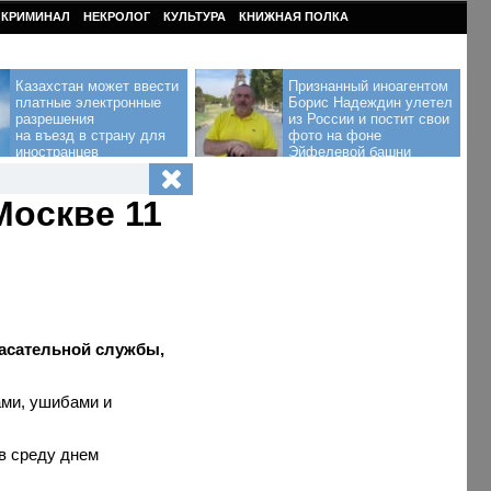
КРИМИНАЛ
НЕКРОЛОГ
КУЛЬТУРА
КНИЖНАЯ ПОЛКА
Казахстан может ввести
Признанный иноагентом
платные электронные
Борис Надеждин улетел
разрешения
из России и постит свои
на въезд в страну для
фото на фоне
иностранцев
Эйфелевой башни
Москве 11
пасательной службы,
ами, ушибами и
в среду днем