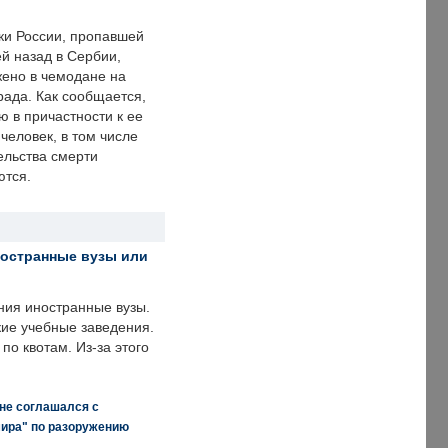
ки России, пропавшей
й назад в Сербии,
ено в чемодане на
рада. Как сообщается,
ю в причастности к ее
человек, в том числе
ельства смерти
ются.
ностранные вузы или
ния иностранные вузы.
кие учебные заведения.
по квотам. Из-за этого
 не соглашался с
мира" по разоружению