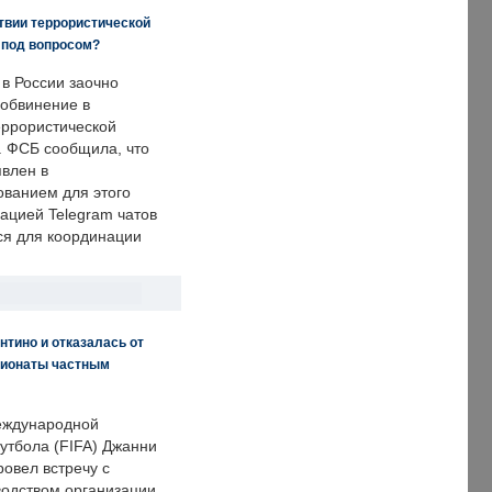
твии террористической
 под вопросом?
 в России заочно
обвинение в
еррористической
. ФСБ сообщила, что
явлен в
ванием для этого
ацией Telegram чатов
ся для координации
нтино и отказалась от
пионаты частным
еждународной
тбола (FIFA) Джанни
овел встречу с
одством организации