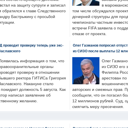
стал на защиту супруги и записал
в марокканско
м обратился к главе Следственного
том числе обсуждался проек
андру Бастрыкину с просьбой
дочерней структуры для про
итуации.
чемпионаты частным инвесто
встречи FIFA заявила о под
отказе от проекта.
 проводит проверку теперь уже экс-
Олег Газманов попросил отпуст
Заславского
из СИЗО после выплаты 12 млн
Появилась информация о том, что
Олег Газмано
правоохранительные органы
из СИЗО его 
проводят проверку в отношении
Филиппа Росс
бывшего ректора ГИТИСа Григория
арестован по
Заславского. Накануне стало
мошенничеств
н покидает должность 5 августа. Как
авторских и смежных прав. П
ктор написал заявление об
сообщили, что он погасил бо
бственному желанию.
12 миллионов рублей. Суд, о
смягчить меру пресечения.