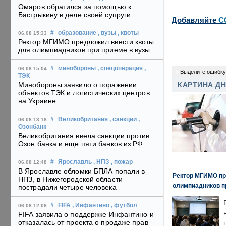
Омаров обратился за помощью к
Бастрыкину в деле своей супруги
Добавляйте
C
#
образование
, вузы
, квоты
06.08 15:33
Ректор МГИМО предложил ввести квоты
для олимпиадников при приеме в вузы
#
минобороны
, спецоперация
,
06.08 15:04
0
Выделите ошибку
ТЭК
Минобороны заявило о поражении
КАРТИНА Д
объектов ТЭК и логистических центров
на Украине
#
Великобритания
, санкции
,
06.08 13:18
Озонбанк
Великобритания ввела санкции против
Озон банка и еще пяти банков из РФ
#
Ярославль
, НПЗ
, пожар
06.08 12:48
В Ярославле обломки БПЛА попали в
Ректор МГИМО пр
НПЗ, в Нижегородской области
олимпиадников п
пострадали четыре человека
#
FIFA
, Инфантино
, футбол
06.08 12:08
FIFA заявила о поддержке Инфантино и
отказалась от проекта о продаже прав