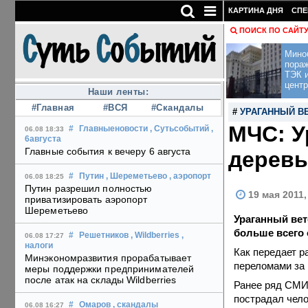
КАРТИНА ДНЯ
СПЕ
ПОИСК ПО САЙТ
Мино
пора
ТЭК и
центр
Наши ленты:
#Главная
#ВСЯ
#Скандалы
#
УРАГАННЫЙ В
МЧС: У
#
Главныеновости
, Сутьсобытий
,
06.08 18:33
6августа
Главные события к вечеру 6 августа
деревь
#
Путин
, Шереметьево
, аэропорт
06.08 18:25
Путин разрешил полностью
19 мая 2011,
приватизировать аэропорт
Шереметьево
Ураганный вет
больше всего 
#
Решетников
, Wildberries
,
06.08 17:27
налоги
Как передает р
Минэкономразвития прорабатывает
переломами за
меры поддержки предпринимателей
после атак на склады Wildberries
Ранее ряд СМИ 
пострадал чело
#
Омаров
, скандалы
06.08 16:27