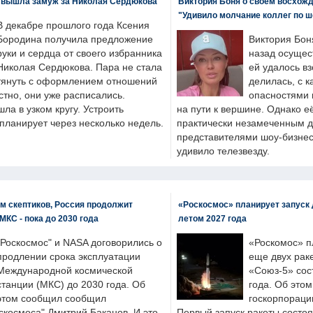
 вышла замуж за Николая Сердюкова
Виктория Боня о своем восхожд
"Удивило молчание коллег по ш
В декабре прошлого года Ксения
Бородина получила предложение
Виктория Бон
руки и сердца от своего избранника
назад осущес
Николая Сердюкова. Пара не стала
ей удалось вз
тянуть с оформлением отношений
делилась, с к
естно, они уже расписались.
опасностями 
а в узком кругу. Устроить
на пути к вершине. Однако е
планирует через несколько недель.
практически незамеченным 
представителями шоу-бизнес
удивило телезвезду.
м скептиков, Россия продолжит
«Роскосмос» планирует запуск 
МКС - пока до 2030 года
летом 2027 года
"Роскосмос" и NASA договорились о
«Роскомос» пл
продлении срока эксплуатации
еще двух рак
Международной космической
«Союз-5» сос
станции (МКС) до 2030 года. Об
года. Об это
этом сообщил сообщил
госкорпораци
скосмоса" Дмитрий Баканов. И это
Первый запуск ракеты состоя