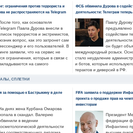
: ограничения против террориста и
ФСБ обвинила Дурова в содейс
ва не распространяются на Telegram
деятельности: Телеграм теперь
После того, как основателя
Павлу Дурову
Telegram Павла Дурова внесли в
предъявлено 
список террористов и экстремистов,
содействии т
возник вопрос, как это затронет сам
деятельности
мессенджер и его пользователей. В
он будет объ
нге заявили, что на сервис не
международный розыск. Осно
я ограничения, которые в связи с
стало неудаление администр
накладываются на самого
и ботов, которые используют
терактов и диверсий в РФ.
ДАЛЫ, СПЛЕТНИ
я за помощью к Бастрыкину в деле
FIFA заявила о поддержке Инфа
проекта о продаже прав на чем
инвесторам
На днях жена Курбана Омарова
попала в скандал. Валерию
Президент М
обвинили в ведении
федерации фу
косметологической деятельности
Инфантино пр
без соответствующего диплома.
высшим руков