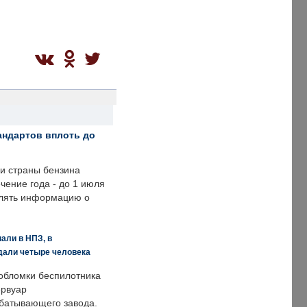
андартов вплоть до
ии страны бензина
ечение года - до 1 июля
влять информацию о
али в НПЗ, в
дали четыре человека
обломки беспилотника
ервуар
батывающего завода.