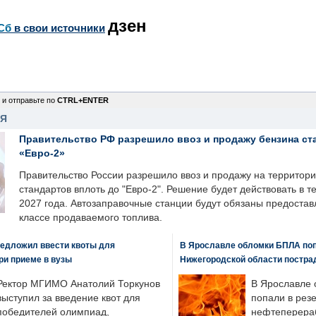
дзен
Сб
в свои источники
 и отправьте по
CTRL+ENTER
НЯ
Правительство РФ разрешило ввоз и продажу бензина ст
«Евро-2»
Правительство России разрешило ввоз и продажу на территор
стандартов вплоть до "Евро-2". Решение будет действовать в т
2027 года. Автозаправочные станции будут обязаны предоста
классе продаваемого топлива.
едложил ввести квоты для
В Ярославле обломки БПЛА поп
ри приеме в вузы
Нижегородской области постра
Ректор МГИМО Анатолий Торкунов
В Ярославле 
выступил за введение квот для
попали в рез
победителей олимпиад,
нефтеперера