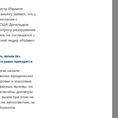
истр Израиля
аньяху заявил, что у
ногласия с
 США Дональдом
опросу разоружения
иль не соглашался с
ский лидер объявил
ь звонки без
все равно приходится
язи начали
звонки юридических
ировки и массовые
ванные вызовы, на
аключены договоры.
, вызов при этом не
на автоответчик, за
бонентов.