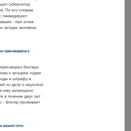
щил губернатор
в. По его словам,
с ликвидируют
авшие - при атаке
и четыре человека.
но приговорили к
 приговорил блогера
нова к четырем годам
оды и штрафу в
ей по делу о неуплате
же ему запрещено
е в течение двух лет.
 - блогер проживает
а нашли тело