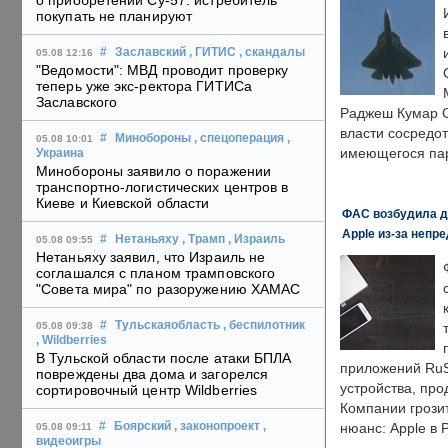
о приобретении Су-57: истребитель
покупать не планируют
#
Заславский
, ГИТИС
, скандалы
05.08 12:16
"Ведомости": МВД проводит проверку
теперь уже экс-ректора ГИТИСа
Заславского
Раджеш Кумар С
власти сосредо
#
Минобороны
, спецоперация
,
05.08 10:01
имеющегося пар
Украина
Минобороны заявило о поражении
транспортно-логистических центров в
Киеве и Киевской области
ФАС возбудила д
Apple из-за непр
#
Нетаньяху
, Трамп
, Израиль
05.08 09:55
Нетаньяху заявил, что Израиль не
соглашался с планом трамповского
"Совета мира" по разоружению ХАМАС
#
Тульскаяобласть
, беспилотник
05.08 09:38
, Wildberries
В Тульской области после атаки БПЛА
приложений RuS
повреждены два дома и загорелся
устройства, пр
сортировочный центр Wildberries
Компании грозит
#
Боярский
, законопроект
,
нюанс: Apple в 
05.08 09:11
видеоигры