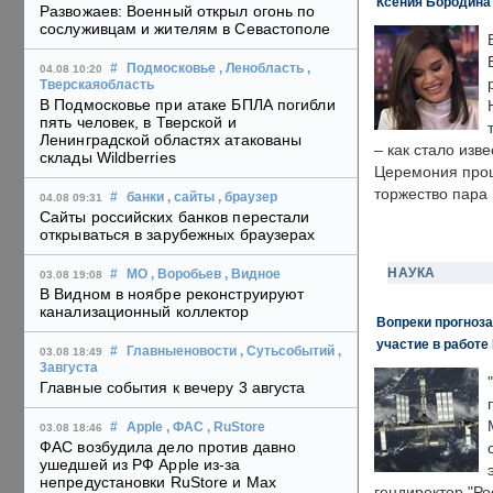
Ксения Бородина
Развожаев: Военный открыл огонь по
сослуживцам и жителям в Севастополе
#
Подмосковье
, Ленобласть
,
04.08 10:20
Тверскаяобласть
В Подмосковье при атаке БПЛА погибли
пять человек, в Тверской и
Ленинградской областях атакованы
– как стало изв
склады Wildberries
Церемония прошл
торжество пара 
#
банки
, сайты
, браузер
04.08 09:31
Сайты российских банков перестали
открываться в зарубежных браузерах
НАУКА
#
МО
, Воробьев
, Видное
03.08 19:08
В Видном в ноябре реконструируют
канализационный коллектор
Вопреки прогноза
участие в работе 
#
Главныеновости
, Сутьсобытий
,
03.08 18:49
3августа
Главные события к вечеру 3 августа
#
Apple
, ФАС
, RuStore
03.08 18:46
ФАС возбудила дело против давно
ушедшей из РФ Apple из-за
непредустановки RuStore и Max
гендиректор "Ро