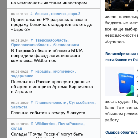
на чемпионаты частным инвесторам
#
бензин
, топливо
, евро-2
06.08 11:25
число, поскольк
Правительство РФ разрешило ввоз и
бюджетные мест
продажу бензина стандартов вплоть до
все чаще выбир
«Евро-2»
невозможности 
#
Тверскаяобласть
,
06.08 10:04
обучения.
Ярославскаяобласть
, беспилотники
В Тверской области обломки БПЛА
Великобритания в
повредили фасад логистического
пяти банков из Р
комплекса Wildberries
#
израиль
, кирпиченок
,
06.08 09:26
задержание
Посольство России проверяет данные
об аресте историка Артема Кирпиченка
в Израиле
шесть судов. По
#
Главныеновости
, Сутьсобытий
,
05.08 18:39
банк. Там заяви
5августа
Главные события к вечеру 5 августа
обычном режиме
работу.
#
Wildberries
, ПочтаРоссии
,
05.08 18:38
склад
Омаров обратилс
Склады "Почты России" могут быть