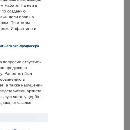
м Рабате. На ней в
т по созданию
дажи доли прав на
рам. По итогам
держке Инфантино и
ить его экс-продюсера
в попросил отпустить
экс-продюсера
у. Ранее тот был
 обвинению в
е, а также нарушении
редставители артиста
льшую часть ущерба -
днако, отказался