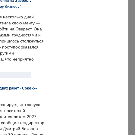
ении на Эверест:
оу-бизнесу"
я несколько дней
твила свою мечту —
ойти на Эверест. Она
акими трудностями и
пришлось столкнуться
ё поступок оказался
другими
а, что неприятно
двух ракет «Союз-5»
анирует, что запуск
ет-носителей
тоится летом 2027
м сообщил гендиректор
и Дмитрий Баканов.
лся 30 апреля. Денис