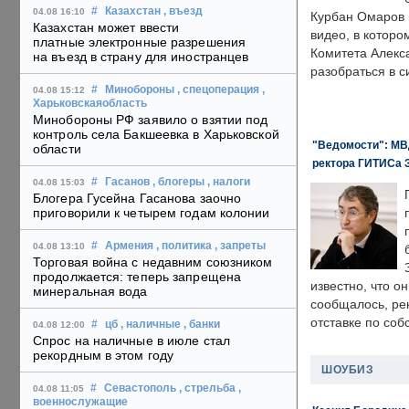
#
Казахстан
, въезд
04.08 16:10
Курбан Омаров в
Казахстан может ввести
видео, в которо
платные электронные разрешения
Комитета Алекс
на въезд в страну для иностранцев
разобраться в с
#
Минобороны
, спецоперация
,
04.08 15:12
Харьковскаяобласть
Минобороны РФ заявило о взятии под
контроль села Бакшеевка в Харьковской
"Ведомости": МВД
области
ректора ГИТИСа 
#
Гасанов
, блогеры
, налоги
04.08 15:03
Блогера Гусейна Гасанова заочно
приговорили к четырем годам колонии
#
Армения
, политика
, запреты
04.08 13:10
Торговая война с недавним союзником
продолжается: теперь запрещена
известно, что о
минеральная вода
сообщалось, ре
отставке по со
#
цб
, наличные
, банки
04.08 12:00
Спрос на наличные в июле стал
рекордным в этом году
ШОУБИЗ
#
Севастополь
, стрельба
,
04.08 11:05
военнослужащие