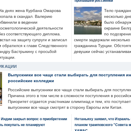
пропавшей россиянки
На днях жена Курбана Омарова
Тело граждан
попала в скандал. Валерию
несколько дне
обвинили в ведении
было обнаруж
косметологической деятельности
окраине Белг
без соответствующего диплома.
по подозрени
стал на защиту супруги и записал
смерти задержали несколько 
м обратился к главе Следственного
гражданина Турции. Обстоят
андру Бастрыкину с просьбой
девушки сейчас устанавлива
итуации.
ИКАЦИИ
Выпускники все чаще стали выбирать для поступления и
российские колледжи
Российские выпускники все чаще стали выбирать для поступле
Причина этого в том числе в сложности поступления в российс
Приоритет отдается участникам олимпиад и тем, кто поступает 
выпускники все чаще смотрят в сторону Европы или Китая.
 Индии закрыл вопрос о приобретении
Нетаньяху заявил, что Израиль
ль покупать не планируют
планом трамповского "Совета 
ХАМАС