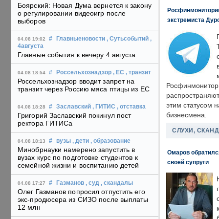
Боярский: Новая Дума вернется к закону
Росфинмониторинг
о регулировании видеоигр после
экстремиста Дуро
выборов
#
Главныеновости
, Сутьсобытий
,
04.08 19:02
4августа
Главные события к вечеру 4 августа
#
Россельхознадзор
, ЕС
, транзит
04.08 18:54
Россельхознадзор вводит запрет на
Росфинмонитори
транзит через Россию мяса птицы из ЕС
распространяютс
этим статусом 
#
Заславский
, ГИТИС
, отставка
04.08 18:28
бизнесмена.
Григорий Заславский покинул пост
ректора ГИТИСа
СЛУХИ, СКАН
#
вузы
, дети
, образование
04.08 18:13
Минобрнауки намерено запустить в
Омаров обратилс
вузах курс по подготовке студентов к
своей супруги
семейной жизни и воспитанию детей
#
Газманов
, суд
, скандалы
04.08 17:27
Олег Газманов попросил отпустить его
экс-продюсера из СИЗО после выплаты
12 млн