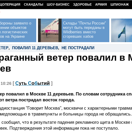
ЦОПЕРАЦИЯ
СКАНДАЛЫ
ШОУ-БИЗНЕС
ЗДОРОВЬЕ
АРМИЯ
ШПИОНАЖ
У
бороны заявило о
Склады "Почты России"
жении объектов
могут быть переданы в
 логистических
Wildberries вместо
ов на Украине
сгоревших хабов
ЕТЕР
,
ПОВАЛИЛ 11 ДЕРЕВЬЕВ
,
НЕ ПОСТРАДАЛИ
раганный ветер повалил в 
ев
[
С
уть
С
о
б
ытий
]
 10:26
ер повалил в Москве 11 деревьев. По словам сотрудника с
от ветра пострадал восток города.
адиостанция "Говорит Москва", москвичи с характерными травм
 медпомощью в травмпункты и больницы города не обращались.
сообщил, что в результате падения рекламного щита в Москве 
век. Подтверждения этой информации пока не поступало.