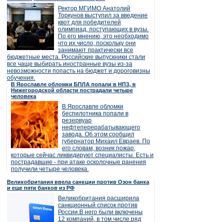
Ректор МГИМО Анатолий
Торкунов выступил за введение
квот для победителей
олимпиад, поступающих в вузы.
По его мнению, это необходимо
что их число, поскольку они
занимают практически все
бюджетные места. Российские выпускники стали
все чаще выбирать иностранные вузы из-за
невозможности попасть на бюджет и дороговизны
обучения.
В Ярославле обломки БПЛА попали в НПЗ, в
Нижегородской области пострадали четыре
человека
В Ярославле обломки
беспилотника попали в
резервуар
нефтеперерабатывающего
завода. Об этом сообщил
губернатор Михаил Евраев. По
его словам, возник пожар,
которые сейчас ликвидируют специалисты. Есть и
пострадавшие - при атаке осколочные ранения
получили четыре человека.
Великобритания ввела санкции против Озон банка
и еще пяти банков из РФ
Великобритания расширила
санкционный список против
России.В него были включены
12 компаний, в том числе ряд