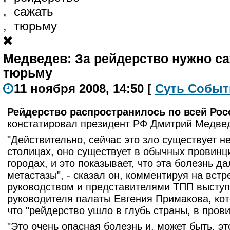
,
сажать
,
тюрьму
Медведев: За рейдерство нужно са
тюрьму
11 ноября 2008, 14:50
[
С
уть
С
о
б
ыт
Рейдерство распространилось по всей Рос
констатировал президент РФ Дмитрий Медве
"Действительно, сейчас это зло существует не
столицах, оно существует в обычных провин
городах, и это показывает, что эта болезнь д
метастазы", - сказал он, комментируя на встр
руководством и представителями ТПП высту
руководителя палаты Евгения Примакова, кот
что "рейдерство ушло в глубь страны, в пров
"Это очень опасная болезнь и, может быть, эт