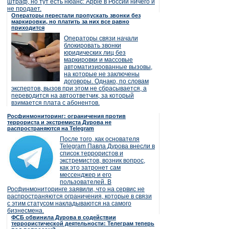
штраф, но тут есть нюанс: Apple в России ничего и
не продает.
Операторы перестали пропускать звонки без
маркировки, но платить за них все равно
приходится
Операторы связи начали
блокировать звонки
юридических лиц без
маркировки и массовые
автоматизированные вызовы,
на которые не заключены
договоры. Однако, по словам
экспертов, вызов при этом не сбрасывается, а
переводится на автоответчик, за который
взимается плата с абонентов.
Росфинмониторинг: ограничения против
террориста и экстремиста Дурова не
распространяются на Telegram
После того, как основателя
Telegram Павла Дурова внесли в
список террористов и
экстремистов, возник вопрос,
как это затронет сам
мессенджер и его
пользователей. В
Росфинмониторинге заявили, что на сервис не
распространяются ограничения, которые в связи
с этим статусом накладываются на самого
бизнесмена.
ФСБ обвинила Дурова в содействии
террористической деятельности: Телеграм теперь