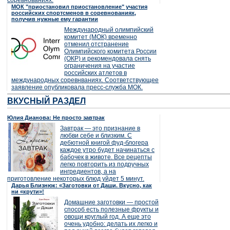
соревнованиях.
МОК "приостановил приостановление" участия
российских спортсменов в соревнованиях,
получив нужные ему гарантии
Международный олимпийский
комитет (МОК) временно
отменил отстранение
Олимпийского комитета России
(ОКР) и рекомендовала снять
ограничения на участие
российских атлетов в
международных соревнваниях. Соответствующее
заявление опубликовала пресс-служба МОК.
ВКУСНЫЙ РАЗДЕЛ
Юлия Дианова: Не просто завтрак
Завтрак — это признание в
любви себе и близким. С
дебютной книгой фуд-блогера
каждое утро будет начинаться с
бабочек в животе. Все рецепты
легко повторить из подручных
ингредиентов, а на
приготовление некоторых блюд уйдет 5 минут.
Дарья Близнюк: «Заготовки от Даши. Вкусно, как
ни «крути»!
Домашние заготовки — простой
способ есть полезные фрукты и
овощи круглый год. А еще это
очень удобно: делать их легко и