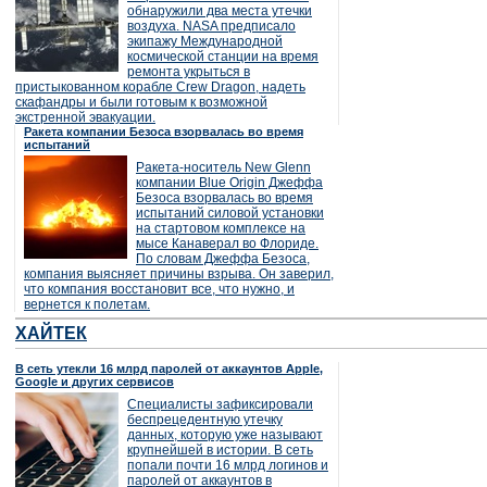
обнаружили два места утечки
воздуха. NASA предписало
экипажу Международной
космической станции на время
ремонта укрыться в
пристыкованном корабле Crew Dragon, надеть
скафандры и были готовым к возможной
экстренной эвакуации.
Ракета компании Безоса взорвалась во время
испытаний
Ракета-носитель New Glenn
компании Blue Origin Джеффа
Безоса взорвалась во время
испытаний силовой установки
на стартовом комплексе на
мысе Канаверал во Флориде.
По словам Джеффа Безоса,
компания выясняет причины взрыва. Он заверил,
что компания восстановит все, что нужно, и
вернется к полетам.
ХАЙТЕК
В сеть утекли 16 млрд паролей от аккаунтов Apple,
Google и других сервисов
Специалисты зафиксировали
беспрецедентную утечку
данных, которую уже называют
крупнейшей в истории. В сеть
попали почти 16 млрд логинов и
паролей от аккаунтов в