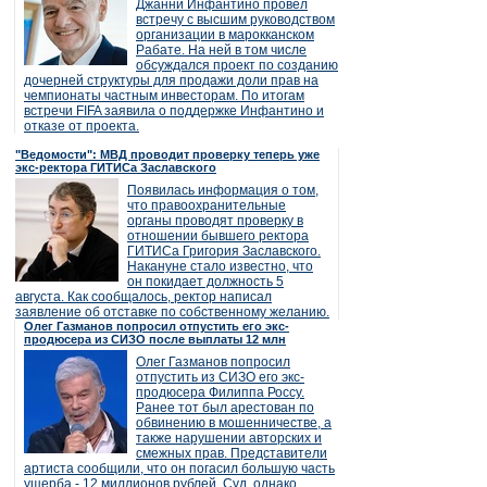
Джанни Инфантино провел
встречу с высшим руководством
организации в марокканском
Рабате. На ней в том числе
обсуждался проект по созданию
дочерней структуры для продажи доли прав на
чемпионаты частным инвесторам. По итогам
встречи FIFA заявила о поддержке Инфантино и
отказе от проекта.
"Ведомости": МВД проводит проверку теперь уже
экс-ректора ГИТИСа Заславского
Появилась информация о том,
что правоохранительные
органы проводят проверку в
отношении бывшего ректора
ГИТИСа Григория Заславского.
Накануне стало известно, что
он покидает должность 5
августа. Как сообщалось, ректор написал
заявление об отставке по собственному желанию.
Олег Газманов попросил отпустить его экс-
продюсера из СИЗО после выплаты 12 млн
Олег Газманов попросил
отпустить из СИЗО его экс-
продюсера Филиппа Россу.
Ранее тот был арестован по
обвинению в мошенничестве, а
также нарушении авторских и
смежных прав. Представители
артиста сообщили, что он погасил большую часть
ущерба - 12 миллионов рублей. Суд, однако,