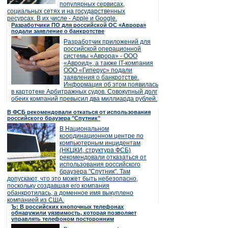
популярных сервисах,
социальных сетях и на государственных
ресурсах. В их числе - Apple и Google.
Разработчики ПО для российской ОС «Аврора»
подали заявление о банкротстве
Разработчик приложений для
российской операционной
системы «Аврора» - ООО
«Авроид», а также IT-компания
ООО «Гиперус» подали
заявления о банкротстве.
Информация об этом появилась
в картотеке Арбитражных судов. Совокупный долг
обеих компаний превысил два миллиарда рублей.
В ФСБ рекомендовали откаться от использования
российского браузера "Спутник"
В Национальном
координационном центре по
компьютерным инцидентам
(НКЦКИ, структура ФСБ)
рекомендовали отказаться от
использования российского
браузера "Спутник". Там
допускают, что это может быть небезопасно,
поскольку создавшая его компания
обанкротилась, а доменное имя выкуплено
компанией из США.
Ъ: В российских кнопочных телефонах
обнаружили уязвимость, которая позволяет
управлять телефоном посторонним