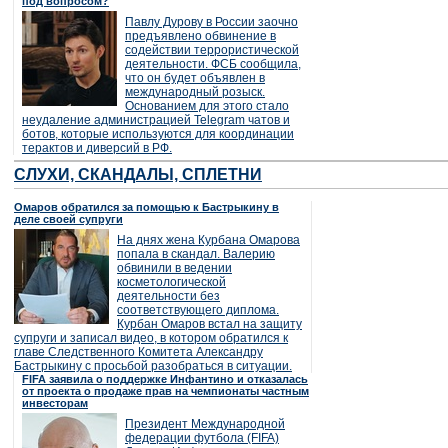
под вопросом?
Павлу Дурову в России заочно
предъявлено обвинение в
содействии террористической
деятельности. ФСБ сообщила,
что он будет объявлен в
международный розыск.
Основанием для этого стало
неудаление администрацией Telegram чатов и
ботов, которые используются для координации
терактов и диверсий в РФ.
СЛУХИ, СКАНДАЛЫ, СПЛЕТНИ
Омаров обратился за помощью к Бастрыкину в
деле своей супруги
На днях жена Курбана Омарова
попала в скандал. Валерию
обвинили в ведении
косметологической
деятельности без
соответствующего диплома.
Курбан Омаров встал на защиту
супруги и записал видео, в котором обратился к
главе Следственного Комитета Александру
Бастрыкину с просьбой разобраться в ситуации.
FIFA заявила о поддержке Инфантино и отказалась
от проекта о продаже прав на чемпионаты частным
инвесторам
Президент Международной
федерации футбола (FIFA)