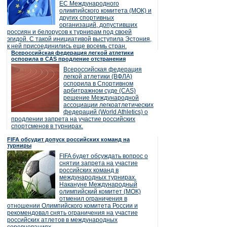
ЕС Международного
олимпийского комитета (МОК) и
других спортивных
организаций, допустивших
россиян и белорусов к турнирам под своей
эгидой. С такой инициативой выступила Эстония,
к ней присоединились еще восемь стран.
Всероссийская федерация легкой атлетики
оспорила в CAS продление отстранения
Всероссийская федерация
легкой атлетики (ВФЛА)
оспорила в Спортивном
арбитражном суде (CAS)
решение Международной
ассоциации легкоатлетических
федераций (World Athletics) о
продлении запрета на участие российских
спортсменов в турнирах.
FIFA обсудит допуск российских команд на
турниры
FIFA будет обсуждать вопрос о
снятии запрета на участие
российских команд в
международных турнирах.
Накануне Международный
олимпийский комитет (МОК)
отменил ограничения в
отношении Олимпийского комитета России и
рекомендовал снять ограничения на участие
российских атлетов в международных