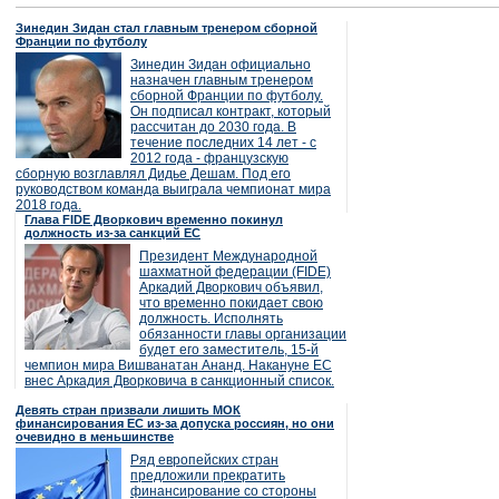
Зинедин Зидан стал главным тренером сборной
Франции по футболу
Зинедин Зидан официально
назначен главным тренером
сборной Франции по футболу.
Он подписал контракт, который
рассчитан до 2030 года. В
течение последних 14 лет - с
2012 года - французскую
сборную возглавлял Дидье Дешам. Под его
руководством команда выиграла чемпионат мира
2018 года.
Глава FIDE Дворкович временно покинул
должность из-за санкций ЕС
Президент Международной
шахматной федерации (FIDE)
Аркадий Дворкович объявил,
что временно покидает свою
должность. Исполнять
обязанности главы организации
будет его заместитель, 15-й
чемпион мира Вишванатан Ананд. Накануне ЕС
внес Аркадия Дворковича в санкционный список.
Девять стран призвали лишить МОК
финансирования ЕС из-за допуска россиян, но они
очевидно в меньшинстве
Ряд европейских стран
предложили прекратить
финансирование со стороны