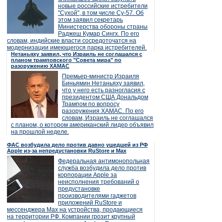
новые российские истребители
"Сухой", в том числе Су-57. Об
этом заявил секретарь
Министерства обороны страны
Раджеш Кумар Сингх. По его
словам, индийские власти сосредоточатся на
модернизации имеющегося парка истребителей.
Нетаньяху заявил, что Израиль не соглашался с
планом трамповского "Совета мира" по
разоружению ХАМАС
Премьер-министр Израиля
Биньямин Нетаньяху заявил,
что у него есть разногласия с
президентом США Дональдом
Трампом по вопросу
разоружения ХАМАС. По его
словам, Израиль не соглашался
с планом, о котором американский лидер объявил
на прошлой неделе.
ФАС возбудила дело против давно ушедшей из РФ
Apple из-за непредустановки RuStore и Max
Федеральная антимонопольная
служба возбудила дело против
корпорации Apple за
неисполнения требований о
предустановке
производителями гаджетов
приложений RuStore и
мессенджера Max на устройства, продающиеся
на территории РФ. Компании грозит крупный