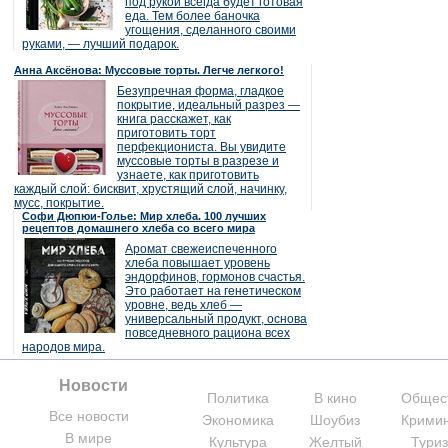
под рукой всегда будет готовая
еда. Тем более баночка
угощения, сделанного своими
руками, — лучший подарок.
Анна Аксёнова: Муссовые торты. Легче легкого!
Безупречная форма, гладкое
покрытие, идеальный разрез —
книга расскажет, как
приготовить торт
перфекциониста. Вы увидите
муссовые торты в разрезе и
узнаете, как приготовить
каждый слой: бисквит, хрустящий слой, начинку,
мусс, покрытие.
Софи Дюпюи-Голье: Мир хлеба. 100 лучших
рецептов домашнего хлеба со всего мира
Аромат свежеиспеченного
хлеба повышает уровень
эндорфинов, гормонов счастья.
Это работает на генетическом
уровне, ведь хлеб —
универсальный продукт, основа
повседневного рациона всех
народов мира.
Новости
Политика
В кино
Общес
Все новости
Экономика
Шоубиз
Крими
В мире
Культура
Желтый
Тури