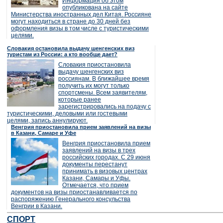
Информация об этом
опубликована на сайте
Министерства иностранных дел Китая. Россияне
могут находиться в стране до 30 дней без
оформления визы в том числе с туристическими
целями.
Словакия остановила выдачу шенгенских виз
туристам из России: а кто вообще дает?
Словакия приостановила
выдачу шенгенских виз
россиянам. В ближайшее время
получить их могут только
спортсмены. Всем заявителям,
которые ранее
зарегистрировались на подачу с
туристическими, деловыми или гостевыми
целями, запись аннулируют.
Венгрия приостановила прием заявлений на визы
в Казани, Самаре и Уфе
Венгрия приостановила прием
заявлений на визы в трех
российских городах. С 29 июня
документы перестанут
принимать в визовых центрах
Казани, Самары и Уфы.
Отмечается, что прием
документов на визы приостанавливается по
распоряжению Генерального консульства
Венгрии в Казани.
СПОРТ