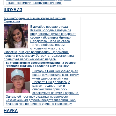
отказался смягчить меру пресечения.
ШОУБИЗ
Ксения Бородина вышла замуж за Николая
Сердюкова
В декабре прошлого года
Ксения Бородина получила
предложение руки и сердца от
своего избранника Николая
Сердюкова. Пара не стала
тянуть с оформлением
отношений – как стало
известно, они уже расписались. Церемония
прошла в узком кругу. Устроить торжество пара
планирует через несколько недель.
Виктория Боня о своем восхождении на Эверест:
"Удивило молчание коллег по шоу-бизнесу"
Виктория Боня несколько дней
назад осуществила свою мечту
— ей удалось взойти на
Эверест. Она делилась, с
какими трудностями и
опасностями пришлось
столкнуться на пути к вершине.
Однако её поступок оказался практически
незамеченным другими представителями шоу-
бизнеса, что неприятно удивило телезвезду.
НАУКА