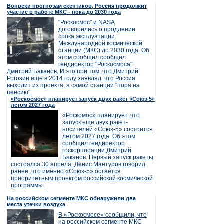
Вопреки прогнозам скептиков, Россия продолжит
участие в работе МКС - пока до 2030 года
"Роскосмос" и NASA
договорились о продлении
срока эксплуатации
Международной космической
станции (МКС) до 2030 года. Об
этом сообщил сообщил
гендиректор "Роскосмоса"
Дмитрий Баканов. И это при том, что Дмитрий
Рогозин еще в 2014 году заявлял, что Россия
выходит из проекта, а самой станции "пора на
пенсию".
«Роскосмос» планирует запуск двух ракет «Союз-5»
летом 2027 года
«Роскомос» планирует, что
запуск еще двух ракет-
носителей «Союз-5» состоится
летом 2027 года. Об этом
сообщил гендиректор
госкорпорации Дмитрий
Баканов. Первый запуск ракеты
состоялся 30 апреля. Денис Мантуров говорил
ранее, что именно «Союз-5» остается
приоритетным проектом российской космической
программы.
На российском сегменте МКС обнаружили два
места утечки воздуха
В «Роскосмосе» сообщили, что
на российском сегменте МКС