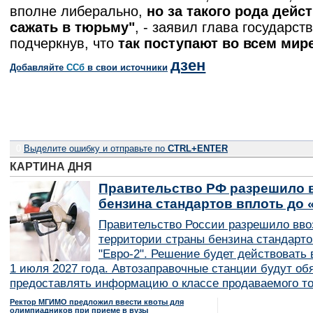
вполне либерально,
но за такого рода дейс
сажать в тюрьму"
, - заявил глава государств
подчеркнув, что
так поступают во всем мире
дзен
Добавляйте
CСб
в свои источники
0
Выделите ошибку и отправьте по
CTRL+ENTER
КАРТИНА ДНЯ
Правительство РФ разрешило в
бензина стандартов вплоть до 
Правительство России разрешило вво
территории страны бензина стандарто
"Евро-2". Решение будет действовать в
1 июля 2027 года. Автозаправочные станции будут об
предоставлять информацию о классе продаваемого то
Ректор МГИМО предложил ввести квоты для
олимпиадников при приеме в вузы