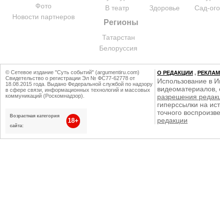
Фото
В театр
Здоровье
Сад-ог
Новости партнеров
Регионы
Татарстан
Белоруссия
© Сетевое издание "Суть событий" (argumentiru.com)
О РЕДАКЦИИ
,
РЕКЛА
Свидетельство о регистрации Эл № ФС77-62778 от
Использование в И
18.08.2015 года. Выдано Федеральной службой по надзору
видеоматериалов, 
в сфере связи, информационных технологий и массовых
коммуникаций (Роскомнадзор).
разрешения редак
гиперссылки на ист
точного воспроизв
Возрастная категория
редакции
18+
сайта: