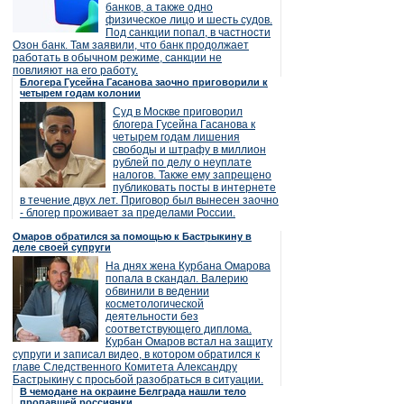
банков, а также одно
физическое лицо и шесть судов.
Под санкции попал, в частности
Озон банк. Там заявили, что банк продолжает
работать в обычном режиме, санкции не
повлияют на его работу.
Блогера Гусейна Гасанова заочно приговорили к
четырем годам колонии
Суд в Москве приговорил
блогера Гусейна Гасанова к
четырем годам лишения
свободы и штрафу в миллион
рублей по делу о неуплате
налогов. Также ему запрещено
публиковать посты в интернете
в течение двух лет. Приговор был вынесен заочно
- блогер проживает за пределами России.
Омаров обратился за помощью к Бастрыкину в
деле своей супруги
На днях жена Курбана Омарова
попала в скандал. Валерию
обвинили в ведении
косметологической
деятельности без
соответствующего диплома.
Курбан Омаров встал на защиту
супруги и записал видео, в котором обратился к
главе Следственного Комитета Александру
Бастрыкину с просьбой разобраться в ситуации.
В чемодане на окраине Белграда нашли тело
пропавшей россиянки