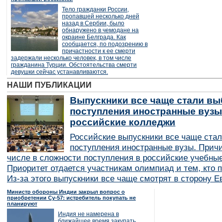
Тело гражданки России,
пропавшей несколько дней
назад в Сербии, было
обнаружено в чемодане на
окраине Белграда. Как
сообщается, по подозрению в
причастности к ее смерти
задержали несколько человек, в том числе
гражданина Турции. Обстоятельства смерти
девушки сейчас устанавливаются.
НАШИ ПУБЛИКАЦИИ
Выпускники все чаще стали вы
поступления иностранные вузы
российские колледжи
Российские выпускники все чаще ста
поступления иностранные вузы. Причи
числе в сложности поступления в российские учебные
Приоритет отдается участникам олимпиад и тем, кто п
Из-за этого выпускники все чаще смотрят в сторону Е
Министр обороны Индии закрыл вопрос о
приобретении Су-57: истребитель покупать не
планируют
Индия не намерена в
ближайшее время закупать