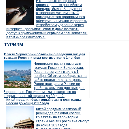
В кнопочных телефонах,
произведенных российским
брендом, была обнаружена
встроенная уязвимость. С
помощью этого программного
обеспечения можно управлять
устройством удаленно через
интернет - рассылать спам и даже получать
доступ к приложениям и сервисам пользователя,
в том числе банковские.
ТУРИЗМ
Власти Черногории объявили о введении виз для
граждан России и ряда других стран с 1 ноября
Черногория вводит визы для
граждан России и Белоруссии.
Решение вступит в силу с 1
ноября. Об этом сообщается на
сайте правительства страны.
Ранее гражданам России не
требовалась виза для въезда в
Черногорию. Россияне могли оставаться на
территории этой страны до 30 дней.
Китай продлил безвизовый режим для граждан
России до конца 2027 года
Китай продлил безвизовый
режим для граждан России.
Въезжать на территорию
страны без виз россияне смогут
до конца 2027 года.