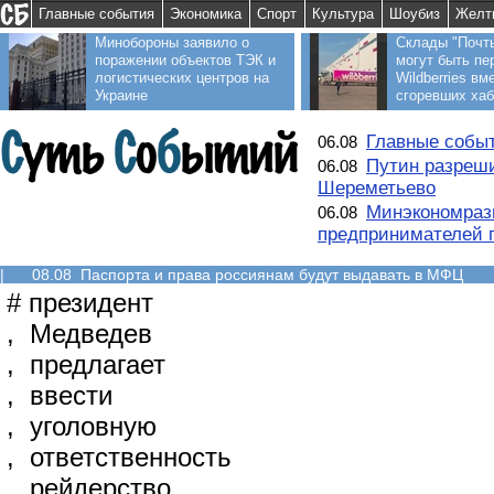
Главные события
Экономика
Спорт
Культура
Шоубиз
Желт
Минобороны заявило о
Склады "Почт
поражении объектов ТЭК и
могут быть пе
логистических центров на
Wildberries вм
Украине
сгоревших ха
Главные событ
06.08
Путин разреши
06.08
Шереметьево
Минэкономраз
06.08
предпринимателей п
|
08.08 Паспорта и права россиянам будут выдавать в МФЦ
#
президент
,
Медведев
,
предлагает
,
ввести
,
уголовную
,
ответственность
,
рейдерство