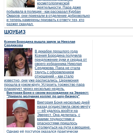
косметологической
деятельности. Пара даже
побывала в полиции - как рассказал Курбан
Омаров, они приехали в отделение добровольно
и теперь намерены призвать к ответу тех, кто
разжег скандал.
ШОУБИЗ
Ксения Бородина вышла замуж за Николая
Сердюкова
В декабре прошлого года
Ксения Бородина получила
предложение руки и сердца от
своего избранника Николая
Сердюкова. Пара не стала
тянуть с оформлением
отношений – как стало
известно, они уже расписались. Церемония
прошла в узком кругу. Устроить торжество пара
планирует через несколько недель.
Виктория Боня о своем восхождении на Эверест:
"Удивило молчание коллег по шоу-бизнесу"
Виктория Боня несколько дней
назад осуществила свою мечту
— ей удалось взойти на
Эверест. Она делилась, с
какими трудностями и
опасностями пришлось
столкнуться на пути к вершине.
Однако её поступок оказался практически