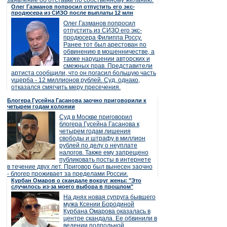
заявление об отставке по собственному желанию.
Олег Газманов попросил отпустить его экс-
продюсера из СИЗО после выплаты 12 млн
Олег Газманов попросил
отпустить из СИЗО его экс-
продюсера Филиппа Россу.
Ранее тот был арестован по
обвинению в мошенничестве, а
также нарушении авторских и
смежных прав. Представители
артиста сообщили, что он погасил большую часть
ущерба - 12 миллионов рублей. Суд, однако,
отказался смягчить меру пресечения.
Блогера Гусейна Гасанова заочно приговорили к
четырем годам колонии
Суд в Москве приговорил
блогера Гусейна Гасанова к
четырем годам лишения
свободы и штрафу в миллион
рублей по делу о неуплате
налогов. Также ему запрещено
публиковать посты в интернете
в течение двух лет. Приговор был вынесен заочно
- блогер проживает за пределами России.
Курбан Омаров о скандале вокруг жены: "Это
случилось из-за моего выбора в прошлом"
На днях новая супруга бывшего
мужа Ксении Бородиной
Курбана Омарова оказалась в
центре скандала. Ее обвинили в
ведении подпольной