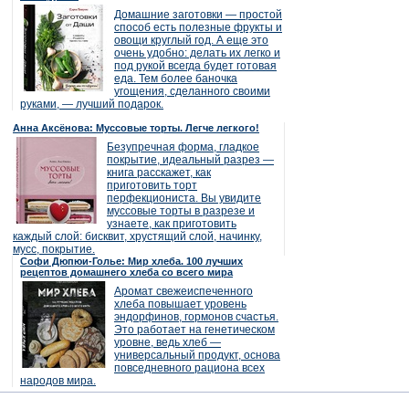
Домашние заготовки — простой
способ есть полезные фрукты и
овощи круглый год. А еще это
очень удобно: делать их легко и
под рукой всегда будет готовая
еда. Тем более баночка
угощения, сделанного своими
руками, — лучший подарок.
Анна Аксёнова: Муссовые торты. Легче легкого!
Безупречная форма, гладкое
покрытие, идеальный разрез —
книга расскажет, как
приготовить торт
перфекциониста. Вы увидите
муссовые торты в разрезе и
узнаете, как приготовить
каждый слой: бисквит, хрустящий слой, начинку,
мусс, покрытие.
Софи Дюпюи-Голье: Мир хлеба. 100 лучших
рецептов домашнего хлеба со всего мира
Аромат свежеиспеченного
хлеба повышает уровень
эндорфинов, гормонов счастья.
Это работает на генетическом
уровне, ведь хлеб —
универсальный продукт, основа
повседневного рациона всех
народов мира.