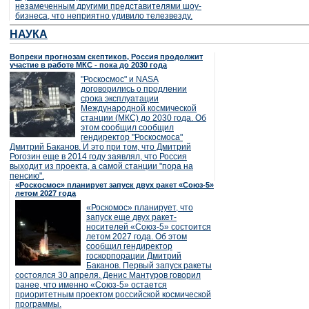
незамеченным другими представителями шоу-
бизнеса, что неприятно удивило телезвезду.
НАУКА
Вопреки прогнозам скептиков, Россия продолжит
участие в работе МКС - пока до 2030 года
"Роскосмос" и NASA
договорились о продлении
срока эксплуатации
Международной космической
станции (МКС) до 2030 года. Об
этом сообщил сообщил
гендиректор "Роскосмоса"
Дмитрий Баканов. И это при том, что Дмитрий
Рогозин еще в 2014 году заявлял, что Россия
выходит из проекта, а самой станции "пора на
пенсию".
«Роскосмос» планирует запуск двух ракет «Союз-5»
летом 2027 года
«Роскомос» планирует, что
запуск еще двух ракет-
носителей «Союз-5» состоится
летом 2027 года. Об этом
сообщил гендиректор
госкорпорации Дмитрий
Баканов. Первый запуск ракеты
состоялся 30 апреля. Денис Мантуров говорил
ранее, что именно «Союз-5» остается
приоритетным проектом российской космической
программы.