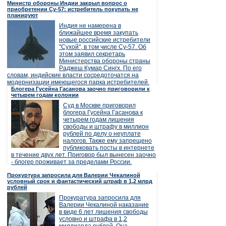
Министр обороны Индии закрыл вопрос о
приобретении Су-57: истребитель покупать не
планируют
Индия не намерена в
ближайшее время закупать
новые российские истребители
"Сухой", в том числе Су-57. Об
этом заявил секретарь
Министерства обороны страны
Раджеш Кумар Сингх. По его
словам, индийские власти сосредоточатся на
модернизации имеющегося парка истребителей.
Блогера Гусейна Гасанова заочно приговорили к
четырем годам колонии
Суд в Москве приговорил
блогера Гусейна Гасанова к
четырем годам лишения
свободы и штрафу в миллион
рублей по делу о неуплате
налогов. Также ему запрещено
публиковать посты в интернете
в течение двух лет. Приговор был вынесен заочно
- блогер проживает за пределами России.
Прокуртура запросила для Валерии Чекалиной
условный срок и фантастический штраф в 1,2 млрд
рублей
Прокуратура запросила для
Валерии Чекалиной наказание
в виде 6 лет лишения свободы
условно и штрафа в 1,2