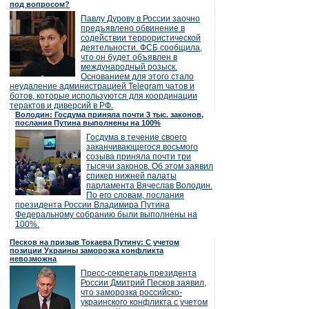
под вопросом?
Павлу Дурову в России заочно
предъявлено обвинение в
содействии террористической
деятельности. ФСБ сообщила,
что он будет объявлен в
международный розыск.
Основанием для этого стало
неудаление администрацией Telegram чатов и
ботов, которые используются для координации
терактов и диверсий в РФ.
Володин: Госдума приняла почти 3 тыс. законов,
послания Путина выполнены на 100%
Госдума в течение своего
заканчивающегося восьмого
созыва приняла почти три
тысячи законов. Об этом заявил
спикер нижней палаты
парламента Вячеслав Володин.
По его словам, послания
президента России Владимира Путина
Федеральному собранию были выполнены на
100%.
Песков на призыв Токаева Путину: С учетом
позиции Украины заморозка конфликта
невозможна
Пресс-секретарь президента
России Дмитрий Песков заявил,
что заморозка российско-
украинского конфликта с учетом