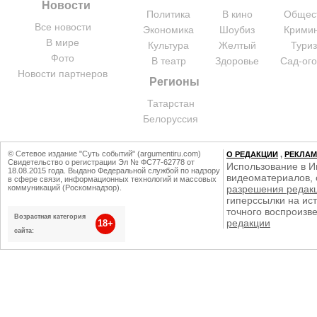
Новости
Политика
В кино
Общес
Все новости
Экономика
Шоубиз
Крими
В мире
Культура
Желтый
Тури
Фото
В театр
Здоровье
Сад-ог
Новости партнеров
Регионы
Татарстан
Белоруссия
© Сетевое издание "Суть событий" (argumentiru.com)
О РЕДАКЦИИ
,
РЕКЛА
Свидетельство о регистрации Эл № ФС77-62778 от
Использование в И
18.08.2015 года. Выдано Федеральной службой по надзору
видеоматериалов, 
в сфере связи, информационных технологий и массовых
коммуникаций (Роскомнадзор).
разрешения редак
гиперссылки на ист
точного воспроизв
Возрастная категория
редакции
18+
сайта: