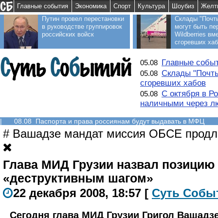
Главные события
Экономика
Спорт
Культура
Шоубиз
Желт
Путин провел перестановки
Склады "Почт
в руководстве группировок
могут быть пе
российских войск
Wildberries вм
сгоревших ха
Главные событ
05.08
Склады "Почты
05.08
сгоревших хабов
С октября в Р
05.08
наличными через л
|
08.08 Паспорта и права россиянам будут выдавать в МФЦ
#
Вашадзе мандат миссия ОБСЕ продл
Глава МИД Грузии назвал позицию
«деструктивным шагом»
22 декабря 2008, 18:57
[
С
уть
С
о
б
ы
Сегодня глава МИД Грузии Григол Вашадз