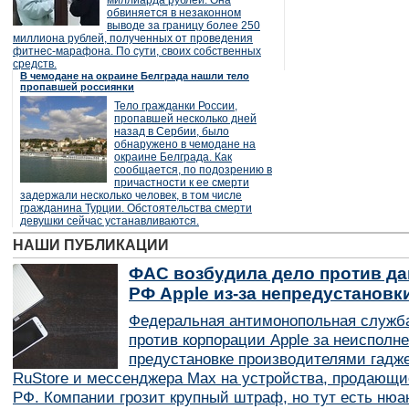
миллиарда рублей. Она
обвиняется в незаконном
выводе за границу более 250
миллиона рублей, полученных от проведения
фитнес-марафона. По сути, своих собственных
средств.
В чемодане на окраине Белграда нашли тело
пропавшей россиянки
Тело гражданки России,
пропавшей несколько дней
назад в Сербии, было
обнаружено в чемодане на
окраине Белграда. Как
сообщается, по подозрению в
причастности к ее смерти
задержали несколько человек, в том числе
гражданина Турции. Обстоятельства смерти
девушки сейчас устанавливаются.
НАШИ ПУБЛИКАЦИИ
ФАС возбудила дело против да
РФ Apple из-за непредустановк
Федеральная антимонопольная служба
против корпорации Apple за неисполн
предустановке производителями гадж
RuStore и мессенджера Max на устройства, продающи
РФ. Компании грозит крупный штраф, но тут есть нюан