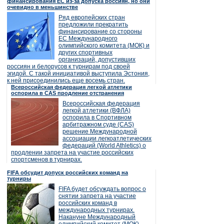
финансирования ЕС из-за допуска россиян, но они
очевидно в меньшинстве
Ряд европейских стран
предложили прекратить
финансирование со стороны
ЕС Международного
олимпийского комитета (МОК) и
других спортивных
организаций, допустивших
россиян и белорусов к турнирам под своей
эгидой. С такой инициативой выступила Эстония,
к ней присоединились еще восемь стран.
Всероссийская федерация легкой атлетики
оспорила в CAS продление отстранения
Всероссийская федерация
легкой атлетики (ВФЛА)
оспорила в Спортивном
арбитражном суде (CAS)
решение Международной
ассоциации легкоатлетических
федераций (World Athletics) о
продлении запрета на участие российских
спортсменов в турнирах.
FIFA обсудит допуск российских команд на
турниры
FIFA будет обсуждать вопрос о
снятии запрета на участие
российских команд в
международных турнирах.
Накануне Международный