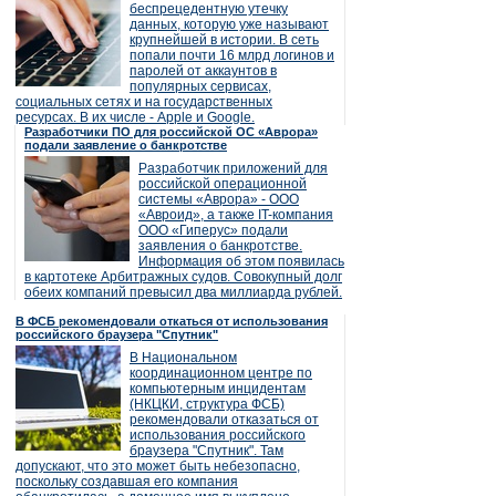
беспрецедентную утечку
данных, которую уже называют
крупнейшей в истории. В сеть
попали почти 16 млрд логинов и
паролей от аккаунтов в
популярных сервисах,
социальных сетях и на государственных
ресурсах. В их числе - Apple и Google.
Разработчики ПО для российской ОС «Аврора»
подали заявление о банкротстве
Разработчик приложений для
российской операционной
системы «Аврора» - ООО
«Авроид», а также IT-компания
ООО «Гиперус» подали
заявления о банкротстве.
Информация об этом появилась
в картотеке Арбитражных судов. Совокупный долг
обеих компаний превысил два миллиарда рублей.
В ФСБ рекомендовали откаться от использования
российского браузера "Спутник"
В Национальном
координационном центре по
компьютерным инцидентам
(НКЦКИ, структура ФСБ)
рекомендовали отказаться от
использования российского
браузера "Спутник". Там
допускают, что это может быть небезопасно,
поскольку создавшая его компания