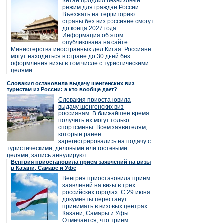
Китай продлил безвизовый
режим для граждан России.
Въезжать на территорию
страны без виз россияне смогут
до конца 2027 года.
Информация об этом
опубликована на сайте
Министерства иностранных дел Китая. Россияне
могут находиться в стране до 30 дней без
оформления визы в том числе с туристическими
целями.
Словакия остановила выдачу шенгенских виз
туристам из России: а кто вообще дает?
Словакия приостановила
выдачу шенгенских виз
россиянам. В ближайшее время
получить их могут только
спортсмены. Всем заявителям,
которые ранее
зарегистрировались на подачу с
туристическими, деловыми или гостевыми
целями, запись аннулируют.
Венгрия приостановила прием заявлений на визы
в Казани, Самаре и Уфе
Венгрия приостановила прием
заявлений на визы в трех
российских городах. С 29 июня
документы перестанут
принимать в визовых центрах
Казани, Самары и Уфы.
Отмечается, что прием