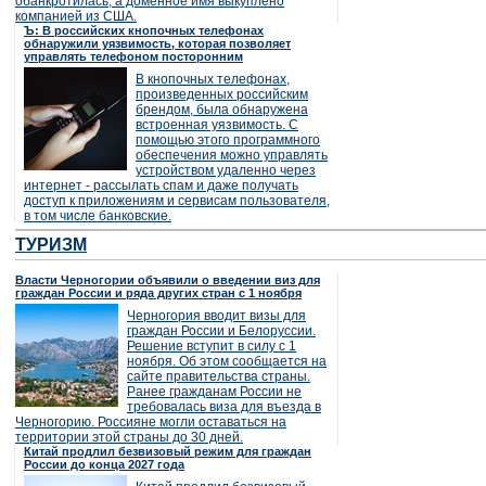
обанкротилась, а доменное имя выкуплено
компанией из США.
Ъ: В российских кнопочных телефонах
обнаружили уязвимость, которая позволяет
управлять телефоном посторонним
В кнопочных телефонах,
произведенных российским
брендом, была обнаружена
встроенная уязвимость. С
помощью этого программного
обеспечения можно управлять
устройством удаленно через
интернет - рассылать спам и даже получать
доступ к приложениям и сервисам пользователя,
в том числе банковские.
ТУРИЗМ
Власти Черногории объявили о введении виз для
граждан России и ряда других стран с 1 ноября
Черногория вводит визы для
граждан России и Белоруссии.
Решение вступит в силу с 1
ноября. Об этом сообщается на
сайте правительства страны.
Ранее гражданам России не
требовалась виза для въезда в
Черногорию. Россияне могли оставаться на
территории этой страны до 30 дней.
Китай продлил безвизовый режим для граждан
России до конца 2027 года