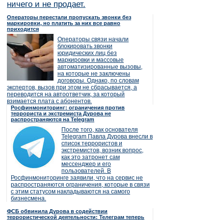
ничего и не продает.
Операторы перестали пропускать звонки без
маркировки, но платить за них все равно
приходится
Операторы связи начали
блокировать звонки
юридических лиц без
маркировки и массовые
автоматизированные вызовы,
на которые не заключены
договоры. Однако, по словам
экспертов, вызов при этом не сбрасывается, а
переводится на автоответчик, за который
взимается плата с абонентов.
Росфинмониторинг: ограничения против
террориста и экстремиста Дурова не
распространяются на Telegram
После того, как основателя
Telegram Павла Дурова внесли в
список террористов и
экстремистов, возник вопрос,
как это затронет сам
мессенджер и его
пользователей. В
Росфинмониторинге заявили, что на сервис не
распространяются ограничения, которые в связи
с этим статусом накладываются на самого
бизнесмена.
ФСБ обвинила Дурова в содействии
террористической деятельности: Телеграм теперь