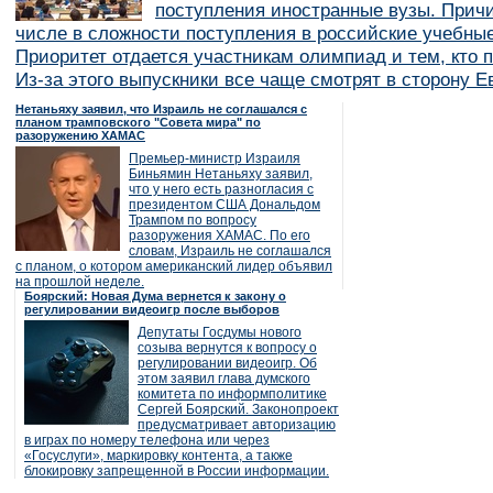
поступления иностранные вузы. Причи
числе в сложности поступления в российские учебные
Приоритет отдается участникам олимпиад и тем, кто п
Из-за этого выпускники все чаще смотрят в сторону Е
Нетаньяху заявил, что Израиль не соглашался с
планом трамповского "Совета мира" по
разоружению ХАМАС
Премьер-министр Израиля
Биньямин Нетаньяху заявил,
что у него есть разногласия с
президентом США Дональдом
Трампом по вопросу
разоружения ХАМАС. По его
словам, Израиль не соглашался
с планом, о котором американский лидер объявил
на прошлой неделе.
Боярский: Новая Дума вернется к закону о
регулировании видеоигр после выборов
Депутаты Госдумы нового
созыва вернутся к вопросу о
регулировании видеоигр. Об
этом заявил глава думского
комитета по информполитике
Сергей Боярский. Законопроект
предусматривает авторизацию
в играх по номеру телефона или через
«Госуслуги», маркировку контента, а также
блокировку запрещенной в России информации.