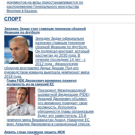
документов на визы приостанавливается по
распоряжению Генерального консульства
Венгрии в Казани.
СПОРТ
Зинедин Зидан стал главным тренером сборной
Франции по футболу
Зинедин Зидан официально
назначен главным тренером
сборной Франции по футболу.
Он подписал контракт, который
рассчитан до 2030 года. В
течение последних 14 лет - с
2012 года - французскую
сборную возглавлял Дидье Дешам. Под его
руководством команда выиграла чемпионат мира
2018 года.
Глава FIDE Дворкович временно покинул
должность из-за санкций ЕС
Президент Международной
шахматной федерации (FIDE)
Аркадий Дворкович объявил,
что временно покидает свою
должность. Исполнять
обязанности главы организации
будет его заместитель, 15-й
чемпион мира Вишванатан Ананд. Накануне ЕС
внес Аркадия Дворковича в санкционный список.
Девять стран призвали лишить МОК