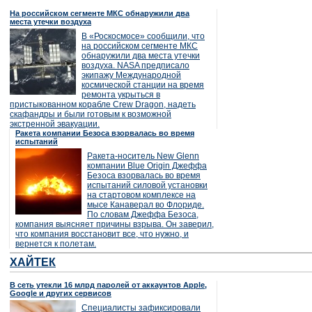
На российском сегменте МКС обнаружили два
места утечки воздуха
В «Роскосмосе» сообщили, что
на российском сегменте МКС
обнаружили два места утечки
воздуха. NASA предписало
экипажу Международной
космической станции на время
ремонта укрыться в
пристыкованном корабле Crew Dragon, надеть
скафандры и были готовым к возможной
экстренной эвакуации.
Ракета компании Безоса взорвалась во время
испытаний
Ракета-носитель New Glenn
компании Blue Origin Джеффа
Безоса взорвалась во время
испытаний силовой установки
на стартовом комплексе на
мысе Канаверал во Флориде.
По словам Джеффа Безоса,
компания выясняет причины взрыва. Он заверил,
что компания восстановит все, что нужно, и
вернется к полетам.
ХАЙТЕК
В сеть утекли 16 млрд паролей от аккаунтов Apple,
Google и других сервисов
Специалисты зафиксировали