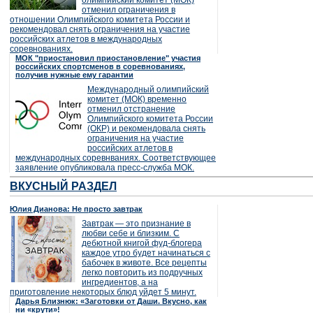
олимпийский комитет (МОК)
отменил ограничения в
отношении Олимпийского комитета России и
рекомендовал снять ограничения на участие
российских атлетов в международных
соревнованиях.
МОК "приостановил приостановление" участия
российских спортсменов в соревнованиях,
получив нужные ему гарантии
Международный олимпийский
комитет (МОК) временно
отменил отстранение
Олимпийского комитета России
(ОКР) и рекомендовала снять
ограничения на участие
российских атлетов в
международных соревнваниях. Соответствующее
заявление опубликовала пресс-служба МОК.
ВКУСНЫЙ РАЗДЕЛ
Юлия Дианова: Не просто завтрак
Завтрак — это признание в
любви себе и близким. С
дебютной книгой фуд-блогера
каждое утро будет начинаться с
бабочек в животе. Все рецепты
легко повторить из подручных
ингредиентов, а на
приготовление некоторых блюд уйдет 5 минут.
Дарья Близнюк: «Заготовки от Даши. Вкусно, как
ни «крути»!