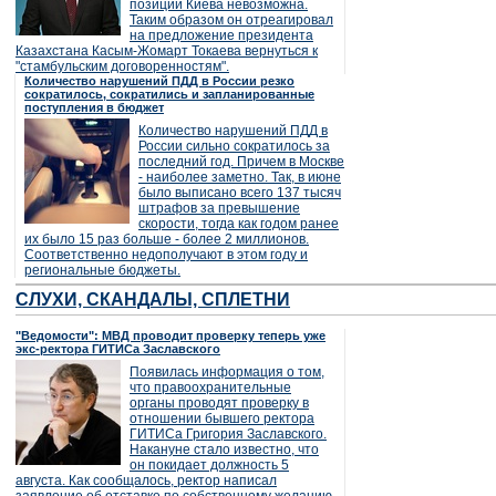
позиции Киева невозможна.
Таким образом он отреагировал
на предложение президента
Казахстана Касым-Жомарт Токаева вернуться к
"стамбульским договоренностям".
Количество нарушений ПДД в России резко
сократилось, сократились и запланированные
поступления в бюджет
Количество нарушений ПДД в
России сильно сократилось за
последний год. Причем в Москве
- наиболее заметно. Так, в июне
было выписано всего 137 тысяч
штрафов за превышение
скорости, тогда как годом ранее
их было 15 раз больше - более 2 миллионов.
Соответственно недополучают в этом году и
региональные бюджеты.
СЛУХИ, СКАНДАЛЫ, СПЛЕТНИ
"Ведомости": МВД проводит проверку теперь уже
экс-ректора ГИТИСа Заславского
Появилась информация о том,
что правоохранительные
органы проводят проверку в
отношении бывшего ректора
ГИТИСа Григория Заславского.
Накануне стало известно, что
он покидает должность 5
августа. Как сообщалось, ректор написал