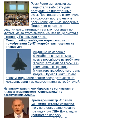
Российские выпускники все
чаще стали выбирать для
поступления иностранные
вузы. Причина этого в том числе
в сложности поступления в
российские учебные заведения.
Приоритет отдается
участникам олимпиад и тем, кто поступает по
квотам. Из-за этого выпускники все чаще смотрят
в сторону Европы или Китая.
Министр обороны Индии закрыл вопрос о
приобретении Су-57: истребитель покупать не
планируют
Индия не намерена в
ближайшее время закупать
новые российские истребители
"Сухой", в том числе Су-57. Об
этом заявил секретарь
Министерства обороны страны
Раджеш Кумар Сингх. По его
словам, индийские власти сосредоточатся на
модернизации имеющегося парка истребителей.
Нетаньяху заявил, что Израиль не соглашался с
планом трамповского "Совета мира" по
разоружению ХАМАС
Премьер-министр Израиля
Биньямин Нетаньяху заявил,
что у него есть разногласия с
президентом США Дональдом
Трампом по вопросу