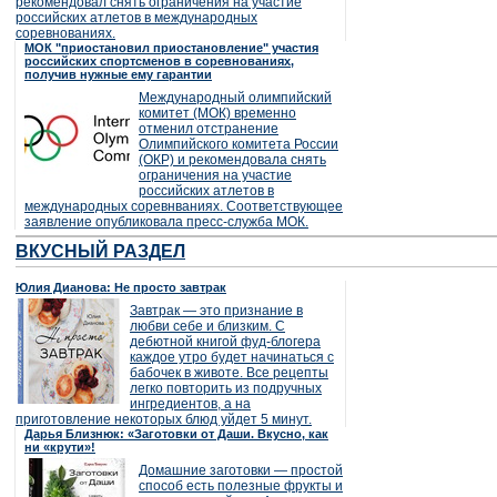
рекомендовал снять ограничения на участие
российских атлетов в международных
соревнованиях.
МОК "приостановил приостановление" участия
российских спортсменов в соревнованиях,
получив нужные ему гарантии
Международный олимпийский
комитет (МОК) временно
отменил отстранение
Олимпийского комитета России
(ОКР) и рекомендовала снять
ограничения на участие
российских атлетов в
международных соревнваниях. Соответствующее
заявление опубликовала пресс-служба МОК.
ВКУСНЫЙ РАЗДЕЛ
Юлия Дианова: Не просто завтрак
Завтрак — это признание в
любви себе и близким. С
дебютной книгой фуд-блогера
каждое утро будет начинаться с
бабочек в животе. Все рецепты
легко повторить из подручных
ингредиентов, а на
приготовление некоторых блюд уйдет 5 минут.
Дарья Близнюк: «Заготовки от Даши. Вкусно, как
ни «крути»!
Домашние заготовки — простой
способ есть полезные фрукты и