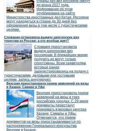
страны без виз россияне смогут
до конца 2027 года.
Информация об этом
опубликована на сайте
Министерства иностранных дел Китая. Россияне
могут находиться в стране до 30 дней без
оформления визы в том числе с туристическими
целями.
Словакия остановила выдачу шенгенских виз
туристам из России: а кто вообще дает?
Словакия приостановила
выдачу шенгенских виз
россиянам. В ближайшее время
получить их могут только
спортсмены. Всем заявителям,
которые ранее
зарегистрировались на подачу с
туристическими, деловыми или гостевыми
целями, запись аннулируют.
Венгрия приостановила прием заявлений на визы
в Казани, Самаре и Уфе
Венгрия приостановила прием
заявлений на визы в трех
российских городах. С 29 июня
документы перестанут
принимать в визовых центрах
Казани, Самары и Уфы.
Отмечается, что прием
документов на визы приостанавливается по
распоряжению Генерального консульства
Венгрии в Казани.