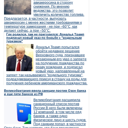
авиакеросина в сторону
снижения. По мнению
ведомства, это позволит
увеличить количество топлива.
Предлагается, в частности, выпускать
авиакеросин с менее жесткими требованиями к
температуре замерзания - не при –60°C, как
делают сейчас, а при –50°C.
Где родился, там не пригодился: Дональд Трамп
подписал новый указ по борьбе с "родильным
туризмом"
Дональд Трамп попытался
обойти недавнее решение
Верховного суда, признавшее
незаконным его указ о запрете
на получение гражданства по
праву рождения, и подписал
новый указ, направленный на
запрет так называемого "родильного туризма",
подразумевающего приезд в страну на роды для
получения ребенком американского гражданства.
Великобритания ввела санкции против Озон банка
и еще пяти банков из РФ
Великобритания расширила
санкционный список против
России.В него были включены
12 компаний, в том числе ряд
банков, а также одно
физическое лицо и шесть судов.
Под санкции попал, в частности