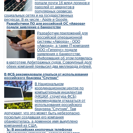
попали почти 16 млрд логинов и
паролей от аккаунтов в
популярных сервисах,
социальных сетях и на государственных
ресурсах. В их числе - Apple и Google.
Разработчики ПО для российской ОС «Аврора»
подали заявление о банкротстве
Разработчик приложений для
российской операционной
системы «Аврора» - ООО
«Авроид», а также IT-компания
ООО «Гиперус» подали
заявления о банкротстве.
Информация об этом появилась
в картотеке Арбитражных судов. Совокупный долг
обеих компаний превысил два миллиарда рублей.
В ФСБ рекомендовали откаться от использования
российского браузера "Спутник"
В Национальном
координационном центре по
компьютерным инцидентам
(НКЦКИ, структура ФСБ)
рекомендовали отказаться от
использования российского
браузера "Спутник". Там
допускают, что это может быть небезопасно,
поскольку создавшая его компания
обанкротилась, а доменное имя выкуплено
компанией из США.
Ъ: В российских кнопочных телефонах