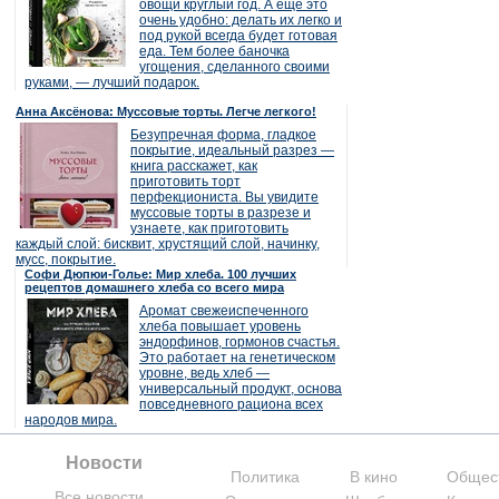
овощи круглый год. А еще это
очень удобно: делать их легко и
под рукой всегда будет готовая
еда. Тем более баночка
угощения, сделанного своими
руками, — лучший подарок.
Анна Аксёнова: Муссовые торты. Легче легкого!
Безупречная форма, гладкое
покрытие, идеальный разрез —
книга расскажет, как
приготовить торт
перфекциониста. Вы увидите
муссовые торты в разрезе и
узнаете, как приготовить
каждый слой: бисквит, хрустящий слой, начинку,
мусс, покрытие.
Софи Дюпюи-Голье: Мир хлеба. 100 лучших
рецептов домашнего хлеба со всего мира
Аромат свежеиспеченного
хлеба повышает уровень
эндорфинов, гормонов счастья.
Это работает на генетическом
уровне, ведь хлеб —
универсальный продукт, основа
повседневного рациона всех
народов мира.
Новости
Политика
В кино
Общес
Все новости