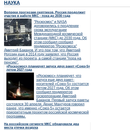
НАУКА
Вопреки прогнозам скептиков, Россия продолжит
участие в работе МКС - пока до 2030 года
"Роскосмос" и NASA
договорились о продлении
срока эксплуатации
Международной космической
станции (МКС) до 2030 года. Об
этом сообщил сообщил
гендиректор "Роскосмоса"
Дмитрий Баканов. И это при том, что Дмитрий
Рогозин еще в 2014 году заявлял, что Россия
выходит из проекта, а самой станции "пора на
пенсию".
«Роскосмос» планирует запуск двух ракет «Союз-5»
летом 2027 года
«Роскомос» планирует, что
запуск еще двух ракет-
носителей «Союз-5» состоится
летом 2027 года. Об этом
сообщил гендиректор
госкорпорации Дмитрий
Баканов. Первый запуск ракеты
состоялся 30 апреля. Денис Мантуров говорил
ранее, что именно «Союз-5» остается
приоритетным проектом российской космической
программы.
На российском сегменте МКС обнаружили два
места утечки воздуха