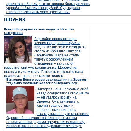
артиста сообщили, что он погасил большую часть
ущерба - 12 миллионов рублей. Суд, однако,
отказался смягчить меру пресечения.
ШОУБИЗ
Ксения Бородина вышла замуж за Николая
Сердюкова
В декабре прошлого года
Ксения Бородина получила
предложение руки и сердца от
своего избранника Николая
Сердюкова. Пара не стала
тянуть с оформлением
отношений – как стало
известно, они уже расписались. Церемония
прошла в узком кругу. Устроить торжество пара
планирует через несколько недель.
Виктория Боня о своем восхождении на Эверест:
"Удивило молчание коллег по шоу-бизнесу"
Виктория Боня несколько дней
назад осуществила свою мечту
— ей удалось взойти на
Эверест. Она делилась, с
какими трудностями и
опасностями пришлось
столкнуться на пути к вершине.
Однако её поступок оказался практически
незамеченным другими представителями шоу-
бизнеса, что неприятно удивило телезвезду.