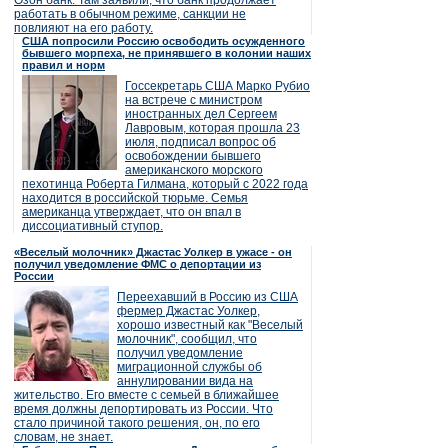
Озон банк. Там заявили, что банк продолжает
работать в обычном режиме, санкции не
повлияют на его работу.
США попросили Россию освободить осужденного
бывшего морпеха, не принявшего в колонии наших
правил и норм
Госсекретарь США Марко Рубио
на встрече с министром
иностранных дел Сергеем
Лавровым, которая прошла 23
июля, подписал вопрос об
освобождении бывшего
американского морского
пехотинца Роберта Гилмана, который с 2022 года
находится в российской тюрьме. Семья
американца утверждает, что он впал в
диссоциативный ступор.
«Веселый молочник» Джастас Уолкер в ужасе - он
получил уведомление ФМС о депортации из
России
Переехавший в Россию из США
фермер Джастас Уолкер,
хорошо известный как "Веселый
молочник", сообщил, что
получил уведомление
миграционной службы об
аннулировании вида на
жительство. Его вместе с семьей в ближайшее
время должны депортировать из России. Что
стало причиной такого решения, он, по его
словам, не знает.