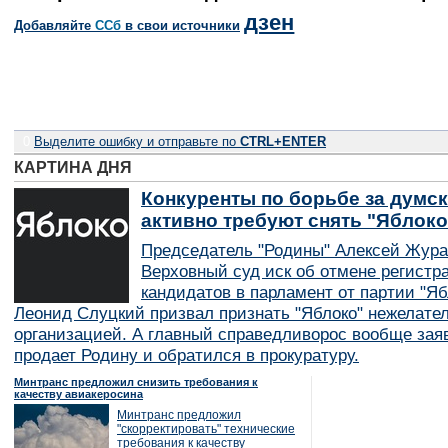
дзен
Добавляйте
CСб
в свои источники
0
Выделите ошибку и отправьте по
CTRL+ENTER
КАРТИНА ДНЯ
Конкуренты по борьбе за думск
активно требуют снять "Яблок
Председатель "Родины" Алексей Жура
Верховный суд иск об отмене регистр
кандидатов в парламент от партии "Я
Леонид Слуцкий призвал признать "Яблоко" нежелате
организацией. А главный справедливорос вообще заяв
продает Родину и обратился в прокуратуру.
Минтранс предложил снизить требования к
качеству авиакеросина
Минтранс предложил
"скорректировать" технические
требования к качеству