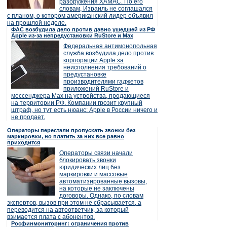
разоружения ХАМАС. По его
словам, Израиль не соглашался
с планом, о котором американский лидер объявил
на прошлой неделе.
ФАС возбудила дело против давно ушедшей из РФ
Apple из-за непредустановки RuStore и Max
Федеральная антимонопольная
служба возбудила дело против
корпорации Apple за
неисполнения требований о
предустановке
производителями гаджетов
приложений RuStore и
мессенджера Max на устройства, продающиеся
на территории РФ. Компании грозит крупный
штраф, но тут есть нюанс: Apple в России ничего и
не продает.
Операторы перестали пропускать звонки без
маркировки, но платить за них все равно
приходится
Операторы связи начали
блокировать звонки
юридических лиц без
маркировки и массовые
автоматизированные вызовы,
на которые не заключены
договоры. Однако, по словам
экспертов, вызов при этом не сбрасывается, а
переводится на автоответчик, за который
взимается плата с абонентов.
Росфинмониторинг: ограничения против