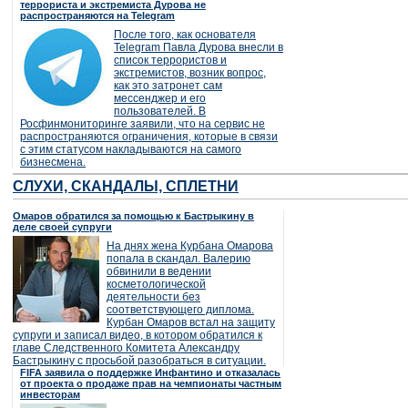
террориста и экстремиста Дурова не
распространяются на Telegram
После того, как основателя
Telegram Павла Дурова внесли в
список террористов и
экстремистов, возник вопрос,
как это затронет сам
мессенджер и его
пользователей. В
Росфинмониторинге заявили, что на сервис не
распространяются ограничения, которые в связи
с этим статусом накладываются на самого
бизнесмена.
СЛУХИ, СКАНДАЛЫ, СПЛЕТНИ
Омаров обратился за помощью к Бастрыкину в
деле своей супруги
На днях жена Курбана Омарова
попала в скандал. Валерию
обвинили в ведении
косметологической
деятельности без
соответствующего диплома.
Курбан Омаров встал на защиту
супруги и записал видео, в котором обратился к
главе Следственного Комитета Александру
Бастрыкину с просьбой разобраться в ситуации.
FIFA заявила о поддержке Инфантино и отказалась
от проекта о продаже прав на чемпионаты частным
инвесторам