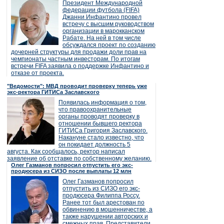
Президент Международной
федерации футбола (FIFA)
Джанни Инфантино провел
встречу с высшим руководством
организации в марокканском
Рабате. На ней в том числе
обсуждался проект по созданию
дочерней структуры для продажи доли прав на
чемпионаты частным инвесторам. По итогам
встречи FIFA заявила о поддержке Инфантино и
отказе от проекта.
"Ведомости": МВД проводит проверку теперь уже
экс-ректора ГИТИСа Заславского
Появилась информация о том,
что правоохранительные
органы проводят проверку в
отношении бывшего ректора
ГИТИСа Григория Заславского.
Накануне стало известно, что
он покидает должность 5
августа. Как сообщалось, ректор написал
заявление об отставке по собственному желанию.
Олег Газманов попросил отпустить его экс-
продюсера из СИЗО после выплаты 12 млн
Олег Газманов попросил
отпустить из СИЗО его экс-
продюсера Филиппа Россу.
Ранее тот был арестован по
обвинению в мошенничестве, а
также нарушении авторских и
смежных прав. Представители