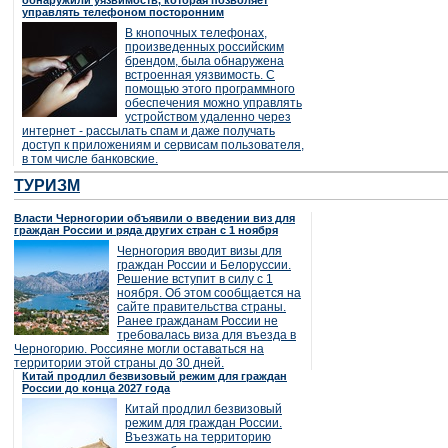
обнаружили уязвимость, которая позволяет
управлять телефоном посторонним
В кнопочных телефонах,
произведенных российским
брендом, была обнаружена
встроенная уязвимость. С
помощью этого программного
обеспечения можно управлять
устройством удаленно через
интернет - рассылать спам и даже получать
доступ к приложениям и сервисам пользователя,
в том числе банковские.
ТУРИЗМ
Власти Черногории объявили о введении виз для
граждан России и ряда других стран с 1 ноября
Черногория вводит визы для
граждан России и Белоруссии.
Решение вступит в силу с 1
ноября. Об этом сообщается на
сайте правительства страны.
Ранее гражданам России не
требовалась виза для въезда в
Черногорию. Россияне могли оставаться на
территории этой страны до 30 дней.
Китай продлил безвизовый режим для граждан
России до конца 2027 года
Китай продлил безвизовый
режим для граждан России.
Въезжать на территорию