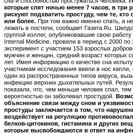
сна и способностью простужаться человека.
Л
которые спят ночью менее 7 часов, в три 
рискуют подхватить простуду, чем те, кто 
или более.
При том важно именно спать, а не
лежать в постели, сообщает Газета.Ru. Шелдо
группой коллег, опубликовавшие свою работу в
Internal Medicine, провели в период с 2000 по
эксперимент с участием 153 взрослых добров
мужчин и женщин, средний возраст которых с
лет. Имея информацию о качестве сна испыт
участникам исследования ввели в нос капли
один из распространенных типов вируса, вы
инфекцию верхних дыхательных путей. Резул
показали, что, чем меньше человек спал, тем
вероятностью он заболевал простудой.
Возм
объяснение связи между сном и уязвимос
простуды заключается в том, что нарушен
воздействует на регуляцию противовоспа
белков-цитокинов, гистамина и других вещ
которые высвобождаются в ответ на инфе