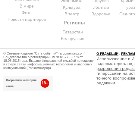
Экономика
Шоубиз
Крими
В мире
Культура
Желтый
Тури
Фото
В театр
Здоровье
Сад-ог
Новости партнеров
Регионы
Татарстан
Белоруссия
© Сетевое издание "Суть событий" (argumentiru.com)
О РЕДАКЦИИ
,
РЕКЛА
Свидетельство о регистрации Эл № ФС77-62778 от
Использование в И
18.08.2015 года. Выдано Федеральной службой по надзору
видеоматериалов, 
в сфере связи, информационных технологий и массовых
коммуникаций (Роскомнадзор).
разрешения редак
гиперссылки на ист
точного воспроизв
Возрастная категория
редакции
18+
сайта: