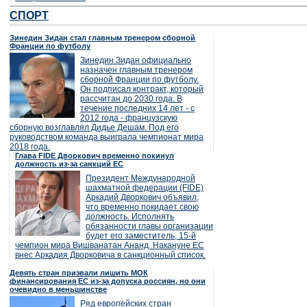
СПОРТ
Зинедин Зидан стал главным тренером сборной
Франции по футболу
Зинедин Зидан официально
назначен главным тренером
сборной Франции по футболу.
Он подписал контракт, который
рассчитан до 2030 года. В
течение последних 14 лет - с
2012 года - французскую
сборную возглавлял Дидье Дешам. Под его
руководством команда выиграла чемпионат мира
2018 года.
Глава FIDE Дворкович временно покинул
должность из-за санкций ЕС
Президент Международной
шахматной федерации (FIDE)
Аркадий Дворкович объявил,
что временно покидает свою
должность. Исполнять
обязанности главы организации
будет его заместитель, 15-й
чемпион мира Вишванатан Ананд. Накануне ЕС
внес Аркадия Дворковича в санкционный список.
Девять стран призвали лишить МОК
финансирования ЕС из-за допуска россиян, но они
очевидно в меньшинстве
Ряд европейских стран