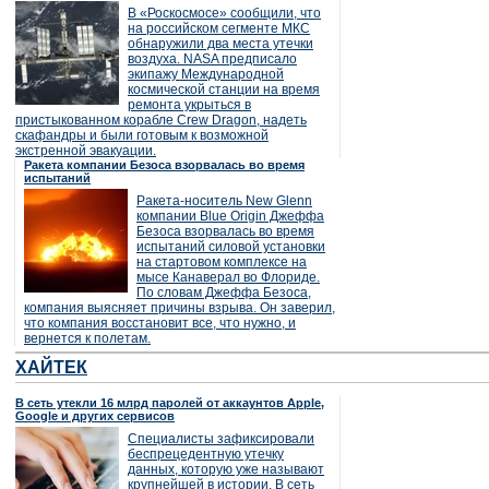
В «Роскосмосе» сообщили, что
на российском сегменте МКС
обнаружили два места утечки
воздуха. NASA предписало
экипажу Международной
космической станции на время
ремонта укрыться в
пристыкованном корабле Crew Dragon, надеть
скафандры и были готовым к возможной
экстренной эвакуации.
Ракета компании Безоса взорвалась во время
испытаний
Ракета-носитель New Glenn
компании Blue Origin Джеффа
Безоса взорвалась во время
испытаний силовой установки
на стартовом комплексе на
мысе Канаверал во Флориде.
По словам Джеффа Безоса,
компания выясняет причины взрыва. Он заверил,
что компания восстановит все, что нужно, и
вернется к полетам.
ХАЙТЕК
В сеть утекли 16 млрд паролей от аккаунтов Apple,
Google и других сервисов
Специалисты зафиксировали
беспрецедентную утечку
данных, которую уже называют
крупнейшей в истории. В сеть