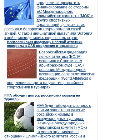
предложили прекратить
финансирование со стороны
ЕС Международного
олимпийского комитета (МОК) и
других спортивных
организаций, допустивших
россиян и белорусов к турнирам под своей
эгидой. С такой инициативой выступила Эстония,
к ней присоединились еще восемь стран.
Всероссийская федерация легкой атлетики
оспорила в CAS продление отстранения
Всероссийская федерация
легкой атлетики (ВФЛА)
оспорила в Спортивном
арбитражном суде (CAS)
решение Международной
ассоциации легкоатлетических
федераций (World Athletics) о
продлении запрета на участие российских
спортсменов в турнирах.
FIFA обсудит допуск российских команд на
турниры
FIFA будет обсуждать вопрос о
снятии запрета на участие
российских команд в
международных турнирах.
Накануне Международный
олимпийский комитет (МОК)
отменил ограничения в
отношении Олимпийского комитета России и