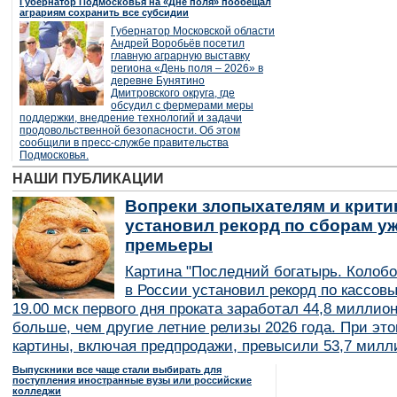
Губернатор Подмосковья на «Дне поля» пообещал
аграриям сохранить все субсидии
Губернатор Московской области
Андрей Воробьёв посетил
главную аграрную выставку
региона «День поля – 2026» в
деревне Бунятино
Дмитровского округа, где
обсудил с фермерами меры
поддержки, внедрение технологий и задачи
продовольственной безопасности. Об этом
сообщили в пресс-службе правительства
Подмосковья.
НАШИ ПУБЛИКАЦИИ
Вопреки злопыхателям и крити
установил рекорд по сборам уж
премьеры
Картина "Последний богатырь. Колобо
в России установил рекорд по кассов
19.00 мск первого дня проката заработал 44,8 миллио
больше, чем другие летние релизы 2026 года. При эт
картины, включая предпродажи, превысили 53,7 милл
Выпускники все чаще стали выбирать для
поступления иностранные вузы или российские
колледжи