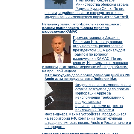
этом заявил секретарь
Министерства обороны страны
Раджеш Кумар Сингх. По его
словам, индийские власти сосредоточатся на
модернизации имеющегося парка истребителей.
Нетаньяху заявил, что Израиль не соглашался с
планом трамповского "Совета мира" по
разоружению ХАМАС
Премьер-министр Израиля
Биньямин Нетаньяху заявил,
что у него есть разногласия с
президентом США Дональдом
Трампом по вопросу
разоружения ХАМАС. По его
словам, Израиль не соглашался
с планом, о котором американский лидер объявил
на прошлой неделе.
ФАС возбудила дело против давно ушедшей из РФ
Apple из-за непредустановки RuStore и Max
Федеральная антимонопольная
служба возбудила дело против
корпорации Apple за
неисполнения требований о
предустановке
производителями гаджетов
приложений RuStore и
мессенджера Max на устройства, продающиеся
на территории РФ. Компании грозит крупный
штраф, но тут есть нюанс: Apple в России ничего и
не продает.