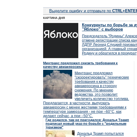
0
Выделите ошибку и отправьте по
CTRL+ENTE
КАРТИНА ДНЯ
Конкуренты по борьбе за д
"Яблоко" с выборов
Председатель "Родины" Алексе
отмене регистрации списка кан
ЛДПР Леонид Слуцкий призвал
организацией. А главный справ
Родину и обратился в прокурат
Минтранс предложил снизить требования к
качеству авиакеросина
Минтранс предложил
"скорректировать" технические
требования к качеству
авиакеросина в сторону
снижения. По мнению
ведомства, это позволит
увеличить количество топлива.
Предлагается, в частности, выпускать
авиакеросин с менее жесткими требованиями к
температуре замерзания - не при –60°C, как
делают сейчас, а при –50°C.
Где родился, там не пригодился: Дональд Трамп
подписал новый указ по борьбе с "родильным
туризмом"
Дональд Трамп попытался