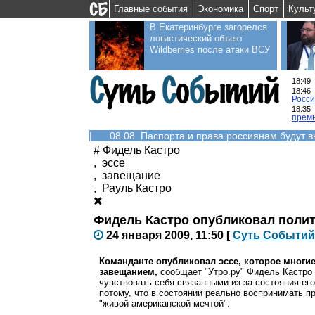
Главные события
Экономика
Спорт
Культ
В Екатеринбурге загорелся
логистический объект
Wildberries после атаки ВСУ
18:49
18:46
Росс
18:35
прем
|
08.08 Паспорта и права россиянам будут 
#
Фидель Кастро
,
эссе
,
завещание
,
Рауль Кастро
Фидель Кастро опубликовал поли
24 января 2009, 11:50
[
С
уть
С
о
б
ытий
Команданте опубликовал эссе, которое многи
завещанием,
сообщает "Утро.ру" Фидель Кастро 
чувствовать себя связанными из-за состояния ег
потому, что в состоянии реально воспринимать п
"живой американской мечтой".