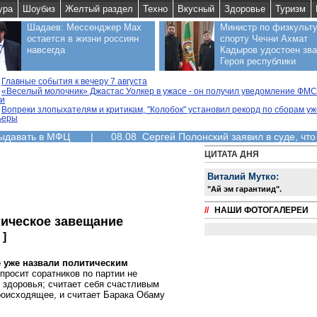
ура
Шоубиз
Желтый раздел
Техно
Вкусный
Здоровье
Туризм
Шадаев: Мессенджер Max
Министр по физкульту
остается в жизни россиян
спорту Чечни Ахмат
навсегда
Кадыров удостоен зв
Героя республики
Главные события к вечеру 7 августа
«Веселый молочник» Джастас Уолкер в ужасе - он получил уведомление ФМС
ии
Вопреки злопыхателям и критикам, "Колобок" установил рекорд по сборам уж
ьеры
выдавать в МФЦ
|
08.08 Сергей Полонский заявил в суде, что
ЦИТАТА ДНЯ
Виталий Мутко:
"Aй эм гарантиид".
//
НАШИ ФОТОГАЛЕРЕИ
тическое завещание
]
е уже назвали политическим
просит соратников по партии не
о здоровья; считает себя счастливым
роисходящее, и считает Барака Обаму