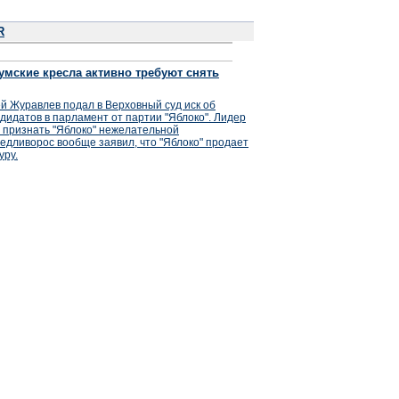
R
умские кресла активно требуют снять
й Журавлев подал в Верховный суд иск об
дидатов в парламент от партии "Яблоко". Лидер
 признать "Яблоко" нежелательной
едливорос вообще заявил, что "Яблоко" продает
уру.