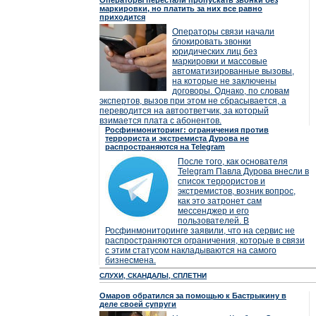
Операторы перестали пропускать звонки без
маркировки, но платить за них все равно
приходится
Операторы связи начали
блокировать звонки
юридических лиц без
маркировки и массовые
автоматизированные вызовы,
на которые не заключены
договоры. Однако, по словам
экспертов, вызов при этом не сбрасывается, а
переводится на автоответчик, за который
взимается плата с абонентов.
Росфинмониторинг: ограничения против
террориста и экстремиста Дурова не
распространяются на Telegram
После того, как основателя
Telegram Павла Дурова внесли в
список террористов и
экстремистов, возник вопрос,
как это затронет сам
мессенджер и его
пользователей. В
Росфинмониторинге заявили, что на сервис не
распространяются ограничения, которые в связи
с этим статусом накладываются на самого
бизнесмена.
СЛУХИ, СКАНДАЛЫ, СПЛЕТНИ
Омаров обратился за помощью к Бастрыкину в
деле своей супруги