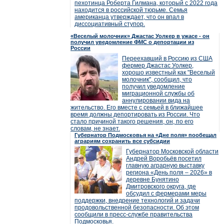
пехотинца Роберта Гилмана, который с 2022 года
находится в российской тюрьме. Семья
американца утверждает, что он впал в
диссоциативный ступор.
«Веселый молочник» Джастас Уолкер в ужасе - он
получил уведомление ФМС о депортации из
России
Переехавший в Россию из США
фермер Джастас Уолкер,
хорошо известный как "Веселый
молочник", сообщил, что
получил уведомление
миграционной службы об
аннулировании вида на
жительство. Его вместе с семьей в ближайшее
время должны депортировать из России. Что
стало причиной такого решения, он, по его
словам, не знает.
Губернатор Подмосковья на «Дне поля» пообещал
аграриям сохранить все субсидии
Губернатор Московской области
Андрей Воробьёв посетил
главную аграрную выставку
региона «День поля – 2026» в
деревне Бунятино
Дмитровского округа, где
обсудил с фермерами меры
поддержки, внедрение технологий и задачи
продовольственной безопасности. Об этом
сообщили в пресс-службе правительства
Подмосковья.