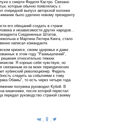
лухи о смерти Фиделя Кастро. Связано
атьи, которые обычно появлялись с
л очередной выпуск авторской колонки
нимание было уделено новому президенту
ости его обещаний создать в стране
овека и независимости других народов...
президента Соединенных Штатов,
нкольна и Мартина Лютера Кинга, стало
овенно написал команданте.
еском кризисе, своем здоровье и даже
рованных в этом году "Размышлений",
 решения относительно тяжких
изисом. Я хорошо себя чувствую, но
бя связанным из-за моих периодических
вает кубинский революционер. Фидель
обность следить за событиями к тому
рака Обамы", то есть через четыре года.
тяжении полувека руководил Кубой. В
 на кишечнике, после которой перестал
да передал руководство страной своему