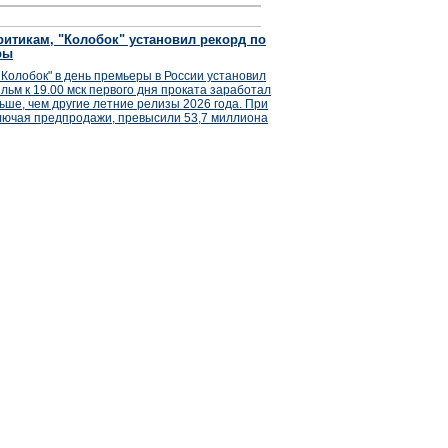
итикам, "Колобок" установил рекорд по
ры
Колобок" в день премьеры в России установил
льм к 19.00 мск первого дня проката заработал
ьше, чем другие летние релизы 2026 года. При
лючая предпродажи, превысили 53,7 миллиона