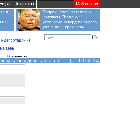
Наука
Татарстан
Моб версия
ре и
Вопреки злопыхателям и
критикам, "Колобок"
ания
установил рекорд по сборам
уже в день премьеры
 о депортации из
е в день
Все новости
 невиновен и денег у него нет
|
08.08 Жители Курильских ос