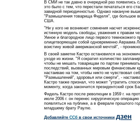
В СМИ не так давно в очередной раз появились с
это было с тем, что перестали печататься его ст
завидной периодичностью. Однако накануне выше
"Размышления товарища Фиделя", где большое в
США.
"Ни у кого не возникнет сомнения насчет искренн
истинную модель свободы, уважения к правам чел
Умное и благородное лицо первого темнокожего 
олицетворяющее собой одновременно Авраама Ли
воистину живой американской мечтой", - проникн
В своей заметке Кастро остановился на экономич
уходе из жизни. "Я сократил количество заплани
чтобы не мешать товарищам по партии принимать
последствий, вызванных мировым финансовым кр
настаиваю на том, чтобы никто не чувствовал се
"Размышлений", здоровья или смерти", - настаи
Кастро также признал, что может "утратить спос
моменту, когда закончится президентский срок Ба
Фидель Кастро после революции в 1959 г. на про
июле 2006 г. он перенес хирургическую операцию
появляться на публике, а в феврале прошлого го
младшему брату Раулю.
дзен
Добавляйте
CСб
в свои источники