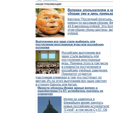
НАШИ ПУБЛИКАЦИИ
Вопреки злопыхателям и кр
сборам уже в день премье
Картина "Последний богатырь. 
рекорд по кассовым сборам. Фи
44,8 миллиона рублей. Это бол
этом общие сборы картины, вк
рублей.
Выпускники все чаще стали выбирать для
поступления иностранные вузы или российские
колледжи
Российские выпускники все
чаще стали выбирать для
поступления иностранные
вузы. Причина этого в том числе
в сложности поступления в
российские учебные заведения.
Приоритет отдается
участникам олимпиад и тем, кто поступает по
квотам. Из-за этого выпускники все чаще смотрят
в сторону Европы или Китая.
Министр обороны Индии закрыл вопрос о
приобретении Су-57: истребитель покупать не
планируют
Индия не намерена в
ближайшее время закупать
новые российские истребители
"Сухой", в том числе Су-57. Об