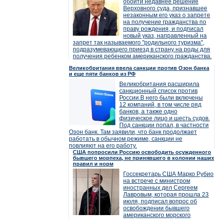
обойти недавнее решение
Верховного суда, признавшее
незаконным его указ о запрете
на получение гражданства по
праву рождения, и подписал
новый указ, направленный на
запрет так называемого "родильного туризма",
подразумевающего приезд в страну на роды для
получения ребенком американского гражданства.
Великобритания ввела санкции против Озон банка
и еще пяти банков из РФ
Великобритания расширила
санкционный список против
России.В него были включены
12 компаний, в том числе ряд
банков, а также одно
физическое лицо и шесть судов.
Под санкции попал, в частности
Озон банк. Там заявили, что банк продолжает
работать в обычном режиме, санкции не
повлияют на его работу.
США попросили Россию освободить осужденного
бывшего морпеха, не принявшего в колонии наших
правил и норм
Госсекретарь США Марко Рубио
на встрече с министром
иностранных дел Сергеем
Лавровым, которая прошла 23
июля, подписал вопрос об
освобождении бывшего
американского морского