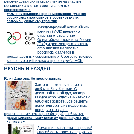
рекомендовал снять ограничения на участие
российских атлетов в международных
соревнованиях.
МОК "приостановил приостановление" участия
российских спортсменов в соревнованиях,
получив нужные ему гарантии
Международный олимпийский
комитет (МОК) временно
отменил отстранение
Олимпийского комитета России
(ОКР) и рекомендовала снять
ограничения на участие
российских атлетов в
международных соревнваниях. Соответствующее
заявление опубликовала пресс-служба МОК.
ВКУСНЫЙ РАЗДЕЛ
Юлия Дианова: Не просто завтрак
Завтрак — это признание в
любви себе и близким. С
дебютной книгой фуд-блогера
каждое утро будет начинаться с
бабочек в животе. Все рецепты
легко повторить из подручных
ингредиентов, а на
приготовление некоторых блюд уйдет 5 минут.
Дарья Близнюк: «Заготовки от Даши. Вкусно, как
ни «крути»!
Домашние заготовки — простой
способ есть полезные фрукты и