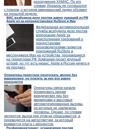
разоружения ХАМАС. По его
словам, Израиль не соглашался
с планом, о котором американский лидер объявил
на прошлой неделе.
ФАС возбудила дело против давно ушедшей из РФ
Apple из-за непредустановки RuStore и Max
Федеральная антимонопольная
служба возбудила дело против
корпорации Apple за
неисполнения требований о
предустановке
производителями гаджетов
приложений RuStore и
мессенджера Max на устройства, продающиеся
на территории РФ. Компании грозит крупный
штраф, но тут есть нюанс: Apple в России ничего и
не продает.
Операторы перестали пропускать звонки без
маркировки, но платить за них все равно
приходится
Операторы связи начали
блокировать звонки
юридических лиц без
маркировки и массовые
автоматизированные вызовы,
на которые не заключены
договоры. Однако, по словам
экспертов, вызов при этом не сбрасывается, а
переводится на автоответчик, за который
взимается плата с абонентов.
Росфинмониторинг: ограничения против