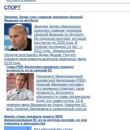
СПОРТ
Зинедин Зидан стал главным тренером сборной
Франции по футболу
Зинедин Зидан официально
назначен главным тренером
сборной Франции по футболу.
Он подписал контракт, который
рассчитан до 2030 года. В
течение последних 14 лет - с
2012 года - французскую
сборную возглавлял Дидье Дешам. Под его
руководством команда выиграла чемпионат мира
2018 года.
Глава FIDE Дворкович временно покинул
должность из-за санкций ЕС
Президент Международной
шахматной федерации (FIDE)
Аркадий Дворкович объявил,
что временно покидает свою
должность. Исполнять
обязанности главы организации
будет его заместитель, 15-й
чемпион мира Вишванатан Ананд. Накануне ЕС
внес Аркадия Дворковича в санкционный список.
Девять стран призвали лишить МОК
финансирования ЕС из-за допуска россиян, но они
очевидно в меньшинстве
Ряд европейских стран