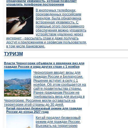
обнаружили уязвимость, которая позволяет
управлять телефоном посторонним
В кнопочных телефонах,
произведенных российским
брендом, была обнаружена
встроенная уязвимость. С
помощью этого программного
обеспечения можно управлять
устройством удаленно через
интернет - рассылать спам и даже получать
доступ к приложениям и сервисам пользователя,
в том числе банковские.
ТУРИЗМ
Власти Черногории объявили о введении виз для
граждан России и ряда других стран с 1 ноября
Черногория вводит визы для
граждан России и Белоруссии.
Решение вступит в силу с 1
ноября. Об этом сообщается на
сайте правительства страны.
Ранее гражданам России не
требовалась виза для въезда в
Черногорию. Россияне могли оставаться на
территории этой страны до 30 дней.
Китай продлил безвизовый режим для граждан
России до конца 2027 года
Китай продлил безвизовый
режим для граждан России.
Въезжать на территорию