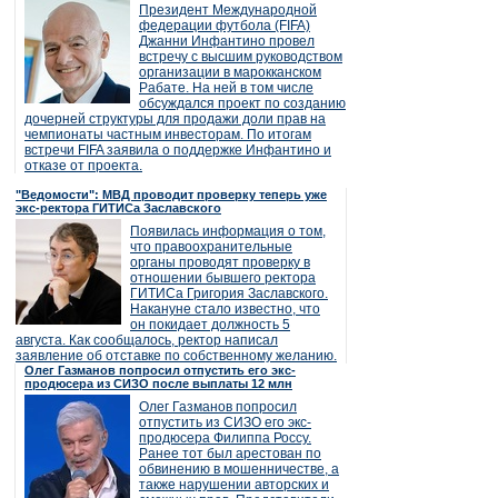
Президент Международной
федерации футбола (FIFA)
Джанни Инфантино провел
встречу с высшим руководством
организации в марокканском
Рабате. На ней в том числе
обсуждался проект по созданию
дочерней структуры для продажи доли прав на
чемпионаты частным инвесторам. По итогам
встречи FIFA заявила о поддержке Инфантино и
отказе от проекта.
"Ведомости": МВД проводит проверку теперь уже
экс-ректора ГИТИСа Заславского
Появилась информация о том,
что правоохранительные
органы проводят проверку в
отношении бывшего ректора
ГИТИСа Григория Заславского.
Накануне стало известно, что
он покидает должность 5
августа. Как сообщалось, ректор написал
заявление об отставке по собственному желанию.
Олег Газманов попросил отпустить его экс-
продюсера из СИЗО после выплаты 12 млн
Олег Газманов попросил
отпустить из СИЗО его экс-
продюсера Филиппа Россу.
Ранее тот был арестован по
обвинению в мошенничестве, а
также нарушении авторских и