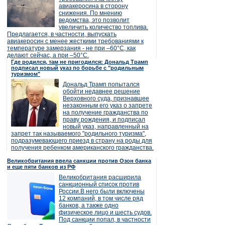
авиакеросина в сторону
снижения. По мнению
ведомства, это позволит
увеличить количество топлива.
Предлагается, в частности, выпускать
авиакеросин с менее жесткими требованиями к
температуре замерзания - не при –60°C, как
делают сейчас, а при –50°C.
Где родился, там не пригодился: Дональд Трамп
подписал новый указ по борьбе с "родильным
туризмом"
Дональд Трамп попытался
обойти недавнее решение
Верховного суда, признавшее
незаконным его указ о запрете
на получение гражданства по
праву рождения, и подписал
новый указ, направленный на
запрет так называемого "родильного туризма",
подразумевающего приезд в страну на роды для
получения ребенком американского гражданства.
Великобритания ввела санкции против Озон банка
и еще пяти банков из РФ
Великобритания расширила
санкционный список против
России.В него были включены
12 компаний, в том числе ряд
банков, а также одно
физическое лицо и шесть судов.
Под санкции попал, в частности