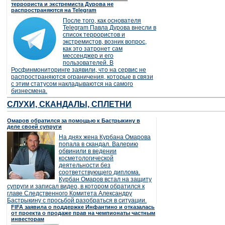
террориста и экстремиста Дурова не
распространяются на Telegram
После того, как основателя
Telegram Павла Дурова внесли в
список террористов и
экстремистов, возник вопрос,
как это затронет сам
мессенджер и его
пользователей. В
Росфинмониторинге заявили, что на сервис не
распространяются ограничения, которые в связи
с этим статусом накладываются на самого
бизнесмена.
СЛУХИ, СКАНДАЛЫ, СПЛЕТНИ
Омаров обратился за помощью к Бастрыкину в
деле своей супруги
На днях жена Курбана Омарова
попала в скандал. Валерию
обвинили в ведении
косметологической
деятельности без
соответствующего диплома.
Курбан Омаров встал на защиту
супруги и записал видео, в котором обратился к
главе Следственного Комитета Александру
Бастрыкину с просьбой разобраться в ситуации.
FIFA заявила о поддержке Инфантино и отказалась
от проекта о продаже прав на чемпионаты частным
инвесторам