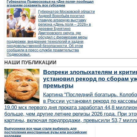
Губернатор Подмосковья на «Дне поля» пообещал
аграриям сохранить все субсидии
Губернатор Московской области
Андрей Воробьёв посетил
главную аграрную выставку
региона «День поля – 2026» в
деревне Бунятино
Дмитровского округа, где
обсудил с фермерами меры
поддержки, внедрение технологий и задачи
продовольственной безопасности. Об этом
сообщили в пресс-службе правительства
Подмосковья.
НАШИ ПУБЛИКАЦИИ
Вопреки злопыхателям и крити
установил рекорд по сборам уж
премьеры
Картина "Последний богатырь. Колобо
в России установил рекорд по кассов
19.00 мск первого дня проката заработал 44,8 миллио
больше, чем другие летние релизы 2026 года. При эт
картины, включая предпродажи, превысили 53,7 милл
Выпускники все чаще стали выбирать для
поступления иностранные вузы или российские
колледжи