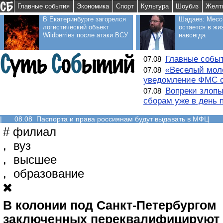
Главные события
Экономика
Спорт
Культура
Шоубиз
Желт
В Екатеринбурге загорелся
Шадаев: Месс
логистический объект
остается в жи
Wildberries после атаки ВСУ
навсегда
Главные событ
07.08
«Веселый моло
07.08
уведомление ФМС о
Вопреки злопы
07.08
сборам уже в день 
|
08.08 Паспорта и права россиянам будут выдавать в МФЦ
#
филиал
,
вуз
,
высшее
,
образование
В колонии под Санкт-Петербургом
заключенных переквалифицируют