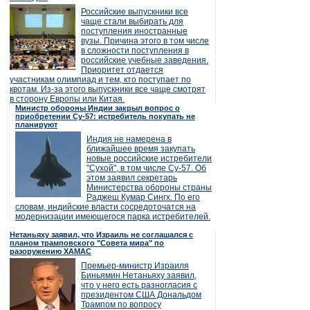
Российские выпускники все
чаще стали выбирать для
поступления иностранные
вузы. Причина этого в том числе
в сложности поступления в
российские учебные заведения.
Приоритет отдается
участникам олимпиад и тем, кто поступает по
квотам. Из-за этого выпускники все чаще смотрят
в сторону Европы или Китая.
Министр обороны Индии закрыл вопрос о
приобретении Су-57: истребитель покупать не
планируют
Индия не намерена в
ближайшее время закупать
новые российские истребители
"Сухой", в том числе Су-57. Об
этом заявил секретарь
Министерства обороны страны
Раджеш Кумар Сингх. По его
словам, индийские власти сосредоточатся на
модернизации имеющегося парка истребителей.
Нетаньяху заявил, что Израиль не соглашался с
планом трамповского "Совета мира" по
разоружению ХАМАС
Премьер-министр Израиля
Биньямин Нетаньяху заявил,
что у него есть разногласия с
президентом США Дональдом
Трампом по вопросу