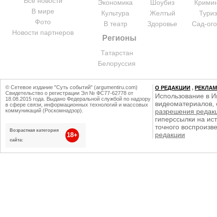
Все новости
Экономика
Шоубиз
Крими
В мире
Культура
Желтый
Тури
Фото
В театр
Здоровье
Сад-ог
Новости партнеров
Регионы
Татарстан
Белоруссия
© Сетевое издание "Суть событий" (argumentiru.com)
О РЕДАКЦИИ
,
РЕКЛА
Свидетельство о регистрации Эл № ФС77-62778 от
Использование в И
18.08.2015 года. Выдано Федеральной службой по надзору
видеоматериалов, 
в сфере связи, информационных технологий и массовых
коммуникаций (Роскомнадзор).
разрешения редак
гиперссылки на ист
точного воспроизв
Возрастная категория
редакции
18+
сайта: