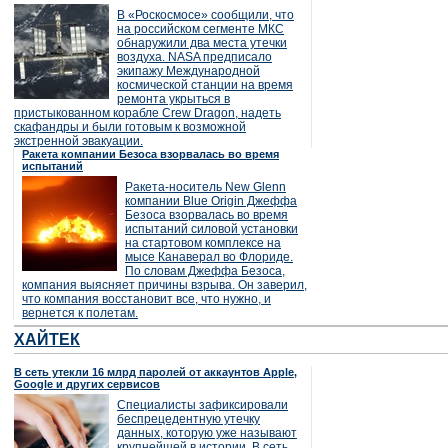
В «Роскосмосе» сообщили, что
на российском сегменте МКС
обнаружили два места утечки
воздуха. NASA предписало
экипажу Международной
космической станции на время
ремонта укрыться в
пристыкованном корабле Crew Dragon, надеть
скафандры и были готовым к возможной
экстренной эвакуации.
Ракета компании Безоса взорвалась во время
испытаний
Ракета-носитель New Glenn
компании Blue Origin Джеффа
Безоса взорвалась во время
испытаний силовой установки
на стартовом комплексе на
мысе Канаверал во Флориде.
По словам Джеффа Безоса,
компания выясняет причины взрыва. Он заверил,
что компания восстановит все, что нужно, и
вернется к полетам.
ХАЙТЕК
В сеть утекли 16 млрд паролей от аккаунтов Apple,
Google и других сервисов
Специалисты зафиксировали
беспрецедентную утечку
данных, которую уже называют
крупнейшей в истории. В сеть