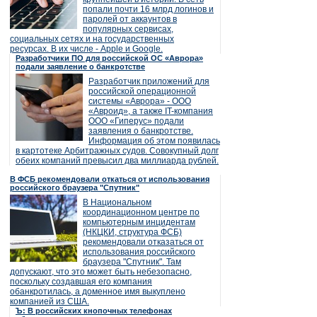
попали почти 16 млрд логинов и
паролей от аккаунтов в
популярных сервисах,
социальных сетях и на государственных
ресурсах. В их числе - Apple и Google.
Разработчики ПО для российской ОС «Аврора»
подали заявление о банкротстве
Разработчик приложений для
российской операционной
системы «Аврора» - ООО
«Авроид», а также IT-компания
ООО «Гиперус» подали
заявления о банкротстве.
Информация об этом появилась
в картотеке Арбитражных судов. Совокупный долг
обеих компаний превысил два миллиарда рублей.
В ФСБ рекомендовали откаться от использования
российского браузера "Спутник"
В Национальном
координационном центре по
компьютерным инцидентам
(НКЦКИ, структура ФСБ)
рекомендовали отказаться от
использования российского
браузера "Спутник". Там
допускают, что это может быть небезопасно,
поскольку создавшая его компания
обанкротилась, а доменное имя выкуплено
компанией из США.
Ъ: В российских кнопочных телефонах