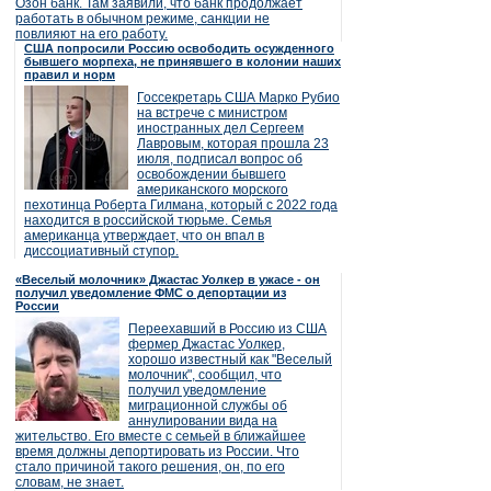
Озон банк. Там заявили, что банк продолжает
работать в обычном режиме, санкции не
повлияют на его работу.
США попросили Россию освободить осужденного
бывшего морпеха, не принявшего в колонии наших
правил и норм
Госсекретарь США Марко Рубио
на встрече с министром
иностранных дел Сергеем
Лавровым, которая прошла 23
июля, подписал вопрос об
освобождении бывшего
американского морского
пехотинца Роберта Гилмана, который с 2022 года
находится в российской тюрьме. Семья
американца утверждает, что он впал в
диссоциативный ступор.
«Веселый молочник» Джастас Уолкер в ужасе - он
получил уведомление ФМС о депортации из
России
Переехавший в Россию из США
фермер Джастас Уолкер,
хорошо известный как "Веселый
молочник", сообщил, что
получил уведомление
миграционной службы об
аннулировании вида на
жительство. Его вместе с семьей в ближайшее
время должны депортировать из России. Что
стало причиной такого решения, он, по его
словам, не знает.