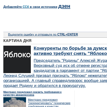
дзен
Добавляйте
CСб
в свои источники
0
Выделите ошибку и отправьте по
CTRL+ENTER
КАРТИНА ДНЯ
Конкуренты по борьбе за думск
активно требуют снять "Яблок
Председатель "Родины" Алексей Жура
Верховный суд иск об отмене регистр
кандидатов в парламент от партии "Я
Леонид Слуцкий призвал признать "Яблоко" нежелате
организацией. А главный справедливорос вообще заяв
продает Родину и обратился в прокуратуру.
Минтранс предложил снизить требования к
качеству авиакеросина
Минтранс предложил
"скорректировать" технические
требования к качеству