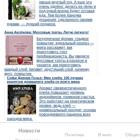
овощи круглый год. А еще это
очень удобно: делать их легко и
под рукой всегда будет готовая
еда. Тем более баночка
угощения, сделанного своими
руками, — лучший подарок.
Анна Аксёнова: Муссовые торты. Легче легкого!
Безупречная форма, гладкое
покрытие, идеальный разрез —
книга расскажет, как
приготовить торт
перфекциониста. Вы увидите
муссовые торты в разрезе и
узнаете, как приготовить
каждый слой: бисквит, хрустящий слой, начинку,
мусс, покрытие.
Софи Дюпюи-Голье: Мир хлеба. 100 лучших
рецептов домашнего хлеба со всего мира
Аромат свежеиспеченного
хлеба повышает уровень
эндорфинов, гормонов счастья.
Это работает на генетическом
уровне, ведь хлеб —
универсальный продукт, основа
повседневного рациона всех
народов мира.
Новости
Политика
В кино
Общес