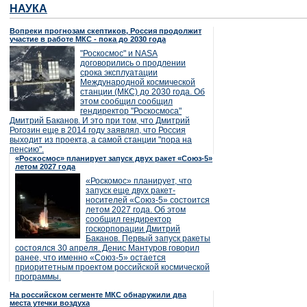
НАУКА
Вопреки прогнозам скептиков, Россия продолжит
участие в работе МКС - пока до 2030 года
"Роскосмос" и NASA
договорились о продлении
срока эксплуатации
Международной космической
станции (МКС) до 2030 года. Об
этом сообщил сообщил
гендиректор "Роскосмоса"
Дмитрий Баканов. И это при том, что Дмитрий
Рогозин еще в 2014 году заявлял, что Россия
выходит из проекта, а самой станции "пора на
пенсию".
«Роскосмос» планирует запуск двух ракет «Союз-5»
летом 2027 года
«Роскомос» планирует, что
запуск еще двух ракет-
носителей «Союз-5» состоится
летом 2027 года. Об этом
сообщил гендиректор
госкорпорации Дмитрий
Баканов. Первый запуск ракеты
состоялся 30 апреля. Денис Мантуров говорил
ранее, что именно «Союз-5» остается
приоритетным проектом российской космической
программы.
На российском сегменте МКС обнаружили два
места утечки воздуха