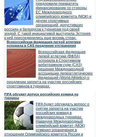
предложили прекратить
финансирование со стороны
ЕС Международного
олимпийского комитета (МОК) и
других спортивных
организаций, допустивших
россиян и белорусов к турнирам под своей
эгидой. С такой инициативой выступила Эстония,
к ней присоединились еще восемь стран.
Всероссийская федерация легкой атлетики
оспорила в CAS продление отстранения
Всероссийская федерация
легкой атлетики (ВФЛА)
оспорила в Спортивном
арбитражном суде (CAS)
решение Международной
ассоциации легкоатлетических
федераций (World Athletics) о
продлении запрета на участие российских
спортсменов в турнирах.
FIFA обсудит допуск российских команд на
турниры
FIFA будет обсуждать вопрос о
снятии запрета на участие
российских команд в
международных турнирах.
Накануне Международный
олимпийский комитет (МОК)
отменил ограничения в
отношении Олимпийского комитета России и