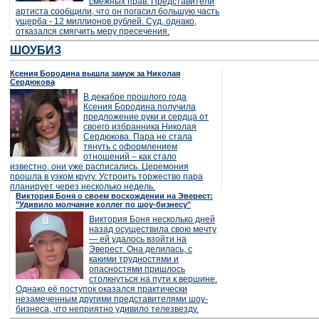
смежных прав. Представители
артиста сообщили, что он погасил большую часть
ущерба - 12 миллионов рублей. Суд, однако,
отказался смягчить меру пресечения.
ШОУБИЗ
Ксения Бородина вышла замуж за Николая
Сердюкова
В декабре прошлого года
Ксения Бородина получила
предложение руки и сердца от
своего избранника Николая
Сердюкова. Пара не стала
тянуть с оформлением
отношений – как стало
известно, они уже расписались. Церемония
прошла в узком кругу. Устроить торжество пара
планирует через несколько недель.
Виктория Боня о своем восхождении на Эверест:
"Удивило молчание коллег по шоу-бизнесу"
Виктория Боня несколько дней
назад осуществила свою мечту
— ей удалось взойти на
Эверест. Она делилась, с
какими трудностями и
опасностями пришлось
столкнуться на пути к вершине.
Однако её поступок оказался практически
незамеченным другими представителями шоу-
бизнеса, что неприятно удивило телезвезду.