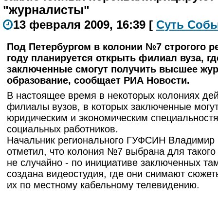
"журналисты"
13 февраля 2009, 16:39
[
С
уть
С
о
б
ы
Под Петербургом в колонии №7 строгого р
году планируется открыть филиал вуза, гд
заключенные смогут получить высшее жур
образование, сообщает РИА Новости.
В настоящее время в некоторых колониях де
филиалы вузов, в которых заключенные могут
юридическим и экономическим специальностя
социальных работников.
Начальник регионального ГУФСИН Владимир
отметил, что колония №7 выбрана для такого
не случайно - по инициативе заключенных та
создана видеостудия, где они снимают сюжет
их по местному кабельному телевидению.