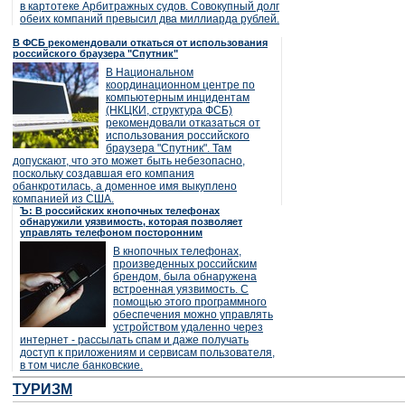
в картотеке Арбитражных судов. Совокупный долг
обеих компаний превысил два миллиарда рублей.
В ФСБ рекомендовали откаться от использования
российского браузера "Спутник"
В Национальном
координационном центре по
компьютерным инцидентам
(НКЦКИ, структура ФСБ)
рекомендовали отказаться от
использования российского
браузера "Спутник". Там
допускают, что это может быть небезопасно,
поскольку создавшая его компания
обанкротилась, а доменное имя выкуплено
компанией из США.
Ъ: В российских кнопочных телефонах
обнаружили уязвимость, которая позволяет
управлять телефоном посторонним
В кнопочных телефонах,
произведенных российским
брендом, была обнаружена
встроенная уязвимость. С
помощью этого программного
обеспечения можно управлять
устройством удаленно через
интернет - рассылать спам и даже получать
доступ к приложениям и сервисам пользователя,
в том числе банковские.
ТУРИЗМ