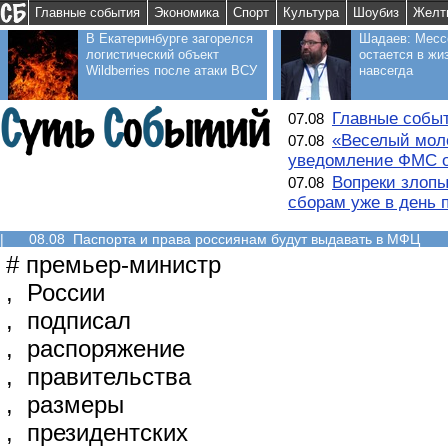
Главные события
Экономика
Спорт
Культура
Шоубиз
Желт
В Екатеринбурге загорелся
Шадаев: Месс
логистический объект
остается в жи
Wildberries после атаки ВСУ
навсегда
Главные событ
07.08
«Веселый моло
07.08
уведомление ФМС о
Вопреки злопы
07.08
сборам уже в день 
|
08.08 Паспорта и права россиянам будут выдавать в МФЦ
#
премьер-министр
,
России
,
подписал
,
распоряжение
,
правительства
,
размеры
,
президентских