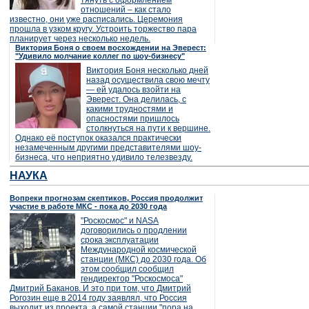
тянуть с оформлением
отношений – как стало
известно, они уже расписались. Церемония
прошла в узком кругу. Устроить торжество пара
планирует через несколько недель.
Виктория Боня о своем восхождении на Эверест:
"Удивило молчание коллег по шоу-бизнесу"
Виктория Боня несколько дней
назад осуществила свою мечту
— ей удалось взойти на
Эверест. Она делилась, с
какими трудностями и
опасностями пришлось
столкнуться на пути к вершине.
Однако её поступок оказался практически
незамеченным другими представителями шоу-
бизнеса, что неприятно удивило телезвезду.
НАУКА
Вопреки прогнозам скептиков, Россия продолжит
участие в работе МКС - пока до 2030 года
"Роскосмос" и NASA
договорились о продлении
срока эксплуатации
Международной космической
станции (МКС) до 2030 года. Об
этом сообщил сообщил
гендиректор "Роскосмоса"
Дмитрий Баканов. И это при том, что Дмитрий
Рогозин еще в 2014 году заявлял, что Россия
выходит из проекта, а самой станции "пора на