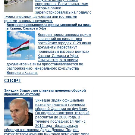
спортсмены. Всем заявителям,
которые ранее
зарегистрировались на подачу с
туристическими, деловыми или гостевыми
целями, запись аннулируют.
Венгрия приостановила прием заявлений на визы
в Казани, Самаре и Уфе
Венгрия приостановила прием
заявлений на визы в трех
российских городах. С 29 июня
документы перестанут
принимать в визовых центрах
Казани, Самары и Уфы.
Отмечается, что прием
документов на визы приостанавливается по
распоряжению Генерального консульства
Венгрии в Казани.
СПОРТ
Зинедин Зидан стал главным тренером сборной
Франции по футболу
Зинедин Зидан официально
назначен главным тренером
сборной Франции по футболу.
Он подписал контракт, который
рассчитан до 2030 года. В
течение последних 14 лет - с
2012 года - французскую
сборную возглавлял Дидье Дешам. Под его
руководством команда выиграла чемпионат мира