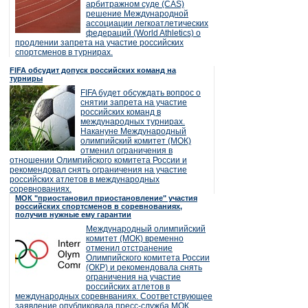
арбитражном суде (CAS)
решение Международной
ассоциации легкоатлетических
федераций (World Athletics) о
продлении запрета на участие российских
спортсменов в турнирах.
FIFA обсудит допуск российских команд на
турниры
FIFA будет обсуждать вопрос о
снятии запрета на участие
российских команд в
международных турнирах.
Накануне Международный
олимпийский комитет (МОК)
отменил ограничения в
отношении Олимпийского комитета России и
рекомендовал снять ограничения на участие
российских атлетов в международных
соревнованиях.
МОК "приостановил приостановление" участия
российских спортсменов в соревнованиях,
получив нужные ему гарантии
Международный олимпийский
комитет (МОК) временно
отменил отстранение
Олимпийского комитета России
(ОКР) и рекомендовала снять
ограничения на участие
российских атлетов в
международных соревнваниях. Соответствующее
заявление опубликовала пресс-служба МОК.