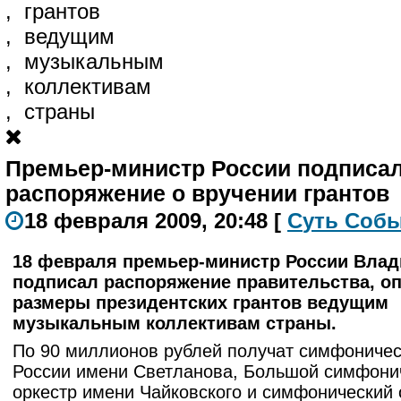
,
грантов
,
ведущим
,
музыкальным
,
коллективам
,
страны
Премьер-министр России подписа
распоряжение о вручении грантов
18 февраля 2009, 20:48
[
С
уть
С
о
б
ы
18 февраля премьер-министр России Влад
подписал распоряжение правительства, 
размеры президентских грантов ведущим
музыкальным коллективам страны.
По 90 миллионов рублей получат симфоничес
России имени Светланова, Большой симфони
оркестр имени Чайковского и симфонический 