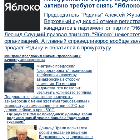
активно требуют снять "Яблок
Председатель "Родины" Алексей Жура
Верховный суд иск об отмене регистр
кандидатов в парламент от партии "Я
Леонид Слуцкий призвал признать "Яблоко" нежелате
организацией. А главный справедливорос вообще заяв
продает Родину и обратился в прокуратуру.
Минтранс предложил снизить требования к
качеству авиакеросина
Минтранс предложил
"скорректировать" технические
требования к качеству
авиакеросина в сторону
снижения. По мнению
ведомства, это позволит
увеличить количество топлива.
Предлагается, в частности, выпускать
авиакеросин с менее жесткими требованиями к
температуре замерзания - не при –60°C, как
делают сейчас, а при –50°C.
Где родился, там не пригодился: Дональд Трамп
подписал новый указ по борьбе с "родильным
туризмом"
Дональд Трамп попытался
обойти недавнее решение
Верховного суда, признавшее