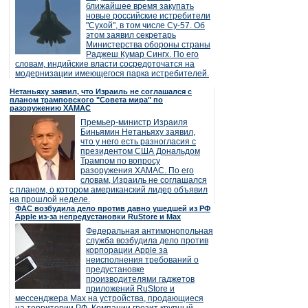
ближайшее время закупать
новые российские истребители
"Сухой", в том числе Су-57. Об
этом заявил секретарь
Министерства обороны страны
Раджеш Кумар Сингх. По его
словам, индийские власти сосредоточатся на
модернизации имеющегося парка истребителей.
Нетаньяху заявил, что Израиль не соглашался с
планом трамповского "Совета мира" по
разоружению ХАМАС
Премьер-министр Израиля
Биньямин Нетаньяху заявил,
что у него есть разногласия с
президентом США Дональдом
Трампом по вопросу
разоружения ХАМАС. По его
словам, Израиль не соглашался
с планом, о котором американский лидер объявил
на прошлой неделе.
ФАС возбудила дело против давно ушедшей из РФ
Apple из-за непредустановки RuStore и Max
Федеральная антимонопольная
служба возбудила дело против
корпорации Apple за
неисполнения требований о
предустановке
производителями гаджетов
приложений RuStore и
мессенджера Max на устройства, продающиеся