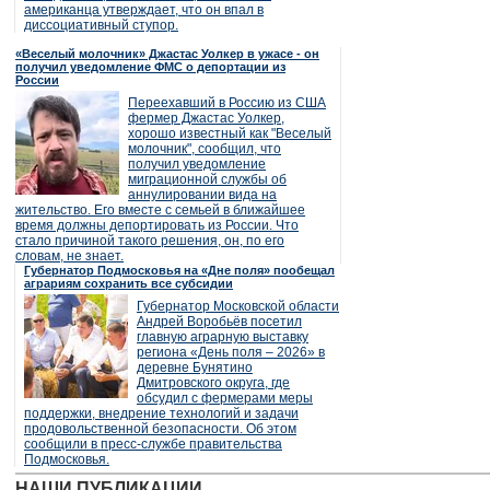
американца утверждает, что он впал в
диссоциативный ступор.
«Веселый молочник» Джастас Уолкер в ужасе - он
получил уведомление ФМС о депортации из
России
Переехавший в Россию из США
фермер Джастас Уолкер,
хорошо известный как "Веселый
молочник", сообщил, что
получил уведомление
миграционной службы об
аннулировании вида на
жительство. Его вместе с семьей в ближайшее
время должны депортировать из России. Что
стало причиной такого решения, он, по его
словам, не знает.
Губернатор Подмосковья на «Дне поля» пообещал
аграриям сохранить все субсидии
Губернатор Московской области
Андрей Воробьёв посетил
главную аграрную выставку
региона «День поля – 2026» в
деревне Бунятино
Дмитровского округа, где
обсудил с фермерами меры
поддержки, внедрение технологий и задачи
продовольственной безопасности. Об этом
сообщили в пресс-службе правительства
Подмосковья.
НАШИ ПУБЛИКАЦИИ