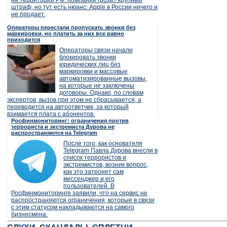
на территории РФ. Компании грозит крупный
штраф, но тут есть нюанс: Apple в России ничего и
не продает.
Операторы перестали пропускать звонки без
маркировки, но платить за них все равно
приходится
Операторы связи начали
блокировать звонки
юридических лиц без
маркировки и массовые
автоматизированные вызовы,
на которые не заключены
договоры. Однако, по словам
экспертов, вызов при этом не сбрасывается, а
переводится на автоответчик, за который
взимается плата с абонентов.
Росфинмониторинг: ограничения против
террориста и экстремиста Дурова не
распространяются на Telegram
После того, как основателя
Telegram Павла Дурова внесли в
список террористов и
экстремистов, возник вопрос,
как это затронет сам
мессенджер и его
пользователей. В
Росфинмониторинге заявили, что на сервис не
распространяются ограничения, которые в связи
с этим статусом накладываются на самого
бизнесмена.