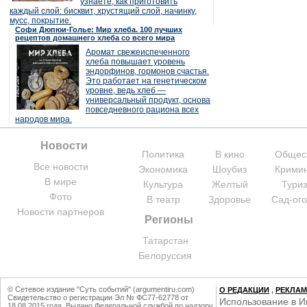
узнаете, как приготовить
каждый слой: бисквит, хрустящий слой, начинку,
мусс, покрытие.
Софи Дюпюи-Голье: Мир хлеба. 100 лучших
рецептов домашнего хлеба со всего мира
Аромат свежеиспеченного
хлеба повышает уровень
эндорфинов, гормонов счастья.
Это работает на генетическом
уровне, ведь хлеб —
универсальный продукт, основа
повседневного рациона всех
народов мира.
Новости
Политика
В кино
Общес
Все новости
Экономика
Шоубиз
Крими
В мире
Культура
Желтый
Тури
Фото
В театр
Здоровье
Сад-ог
Новости партнеров
Регионы
Татарстан
Белоруссия
© Сетевое издание "Суть событий" (argumentiru.com)
О РЕДАКЦИИ
,
РЕКЛА
Свидетельство о регистрации Эл № ФС77-62778 от
Использование в И
18.08.2015 года. Выдано Федеральной службой по надзору