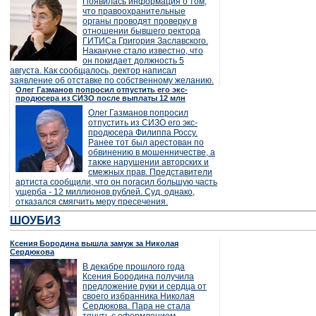
Появилась информация о том,
что правоохранительные
органы проводят проверку в
отношении бывшего ректора
ГИТИСа Григория Заславского.
Накануне стало известно, что
он покидает должность 5
августа. Как сообщалось, ректор написал
заявление об отставке по собственному желанию.
Олег Газманов попросил отпустить его экс-
продюсера из СИЗО после выплаты 12 млн
Олег Газманов попросил
отпустить из СИЗО его экс-
продюсера Филиппа Россу.
Ранее тот был арестован по
обвинению в мошенничестве, а
также нарушении авторских и
смежных прав. Представители
артиста сообщили, что он погасил большую часть
ущерба - 12 миллионов рублей. Суд, однако,
отказался смягчить меру пресечения.
ШОУБИЗ
Ксения Бородина вышла замуж за Николая
Сердюкова
В декабре прошлого года
Ксения Бородина получила
предложение руки и сердца от
своего избранника Николая
Сердюкова. Пара не стала