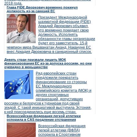
2018 года.
Глава FIDE Дворкович временно покинул
должность из-за санкций ЕС
Президент Международной
шахматной федерации (FIDE)
Аркадий Дворкович объявил,
что временно покидает свою
должность. Исполнять
обязанности главы организации
будет его заместитель, 15-й
чемпион мира Вишванатан Ананд. Накануне ЕС
внес Аркадия Дворковича в санкционный список.
Девять стран призвали лишить МОК
финансирования ЕС из-за допуска россиян, но они
очевидно в меньшинстве
Ряд европейских стран
предложили прекратить
финансирование со стороны
ЕС Международного
олимпийского комитета (МОК) и
других спортивных
организаций, допустивших
россиян и белорусов к турнирам под своей
эгидой. С такой инициативой выступила Эстония,
к ней присоединились еще восемь стран.
Всероссийская федерация легкой атлетики
оспорила в CAS продление отстранения
Всероссийская федерация
легкой атлетики (ВФЛА)
оспорила в Спортивном