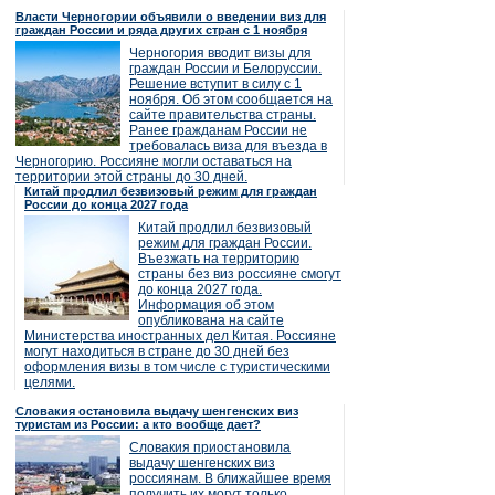
Власти Черногории объявили о введении виз для
граждан России и ряда других стран с 1 ноября
Черногория вводит визы для
граждан России и Белоруссии.
Решение вступит в силу с 1
ноября. Об этом сообщается на
сайте правительства страны.
Ранее гражданам России не
требовалась виза для въезда в
Черногорию. Россияне могли оставаться на
территории этой страны до 30 дней.
Китай продлил безвизовый режим для граждан
России до конца 2027 года
Китай продлил безвизовый
режим для граждан России.
Въезжать на территорию
страны без виз россияне смогут
до конца 2027 года.
Информация об этом
опубликована на сайте
Министерства иностранных дел Китая. Россияне
могут находиться в стране до 30 дней без
оформления визы в том числе с туристическими
целями.
Словакия остановила выдачу шенгенских виз
туристам из России: а кто вообще дает?
Словакия приостановила
выдачу шенгенских виз
россиянам. В ближайшее время
получить их могут только