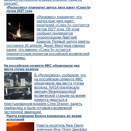
пенсию".
«Роскосмос» планирует запуск двух ракет «Союз-5»
летом 2027 года
«Роскомос» планирует, что
запуск еще двух ракет-
носителей «Союз-5» состоится
летом 2027 года. Об этом
сообщил гендиректор
госкорпорации Дмитрий
Баканов. Первый запуск ракеты
состоялся 30 апреля. Денис Мантуров говорил
ранее, что именно «Союз-5» остается
приоритетным проектом российской космической
программы.
На российском сегменте МКС обнаружили два
места утечки воздуха
В «Роскосмосе» сообщили, что
на российском сегменте МКС
обнаружили два места утечки
воздуха. NASA предписало
экипажу Международной
космической станции на время
ремонта укрыться в
пристыкованном корабле Crew Dragon, надеть
скафандры и были готовым к возможной
экстренной эвакуации.
Ракета компании Безоса взорвалась во время
испытаний
Ракета-носитель New Glenn
компании Blue Origin Джеффа