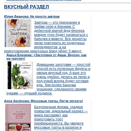
ВКУСНЫЙ РАЗДЕЛ
Юлия Дианова: Не просто завтрак
Завтрак — это признание в
любви себе и близким. С
дебютной книгой фуд-блогера
каждое утро будет начинаться с
бабочек в животе. Все рецепты
легко повторить из подручных
ингредиентов, а на
приготовление некоторых блюд уйдет 5 минут.
Дарья Близнюк: «Заготовки от Даши. Вкусно, как
ни «крути»!
Домашние заготовки — простой
способ есть полезные фрукты и
овощи круглый год. А еще это
очень удобно: делать их легко и
под рукой всегда будет готовая
еда. Тем более баночка
угощения, сделанного своими
руками, — лучший подарок.
Анна Аксёнова: Муссовые торты. Легче легкого!
Безупречная форма, гладкое
покрытие, идеальный разрез —
книга расскажет, как
приготовить торт
перфекциониста. Вы увидите
муссовые торты в разрезе и