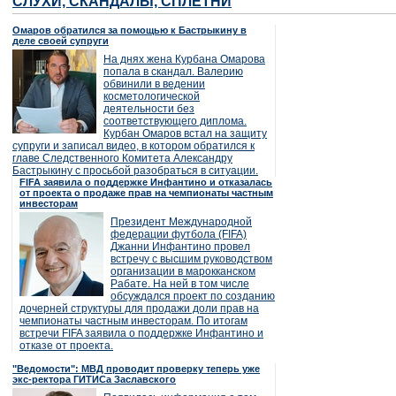
СЛУХИ, СКАНДАЛЫ, СПЛЕТНИ
Омаров обратился за помощью к Бастрыкину в
деле своей супруги
На днях жена Курбана Омарова
попала в скандал. Валерию
обвинили в ведении
косметологической
деятельности без
соответствующего диплома.
Курбан Омаров встал на защиту
супруги и записал видео, в котором обратился к
главе Следственного Комитета Александру
Бастрыкину с просьбой разобраться в ситуации.
FIFA заявила о поддержке Инфантино и отказалась
от проекта о продаже прав на чемпионаты частным
инвесторам
Президент Международной
федерации футбола (FIFA)
Джанни Инфантино провел
встречу с высшим руководством
организации в марокканском
Рабате. На ней в том числе
обсуждался проект по созданию
дочерней структуры для продажи доли прав на
чемпионаты частным инвесторам. По итогам
встречи FIFA заявила о поддержке Инфантино и
отказе от проекта.
"Ведомости": МВД проводит проверку теперь уже
экс-ректора ГИТИСа Заславского