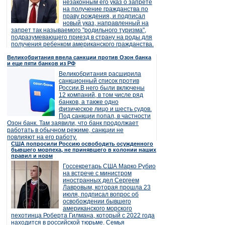
незаконным его указ о запрете
на получение гражданства по
праву рождения, и подписал
новый указ, направленный на
запрет так называемого "родильного туризма",
подразумевающего приезд в страну на роды для
получения ребенком американского гражданства.
Великобритания ввела санкции против Озон банка
и еще пяти банков из РФ
Великобритания расширила
санкционный список против
России.В него были включены
12 компаний, в том числе ряд
банков, а также одно
физическое лицо и шесть судов.
Под санкции попал, в частности
Озон банк. Там заявили, что банк продолжает
работать в обычном режиме, санкции не
повлияют на его работу.
США попросили Россию освободить осужденного
бывшего морпеха, не принявшего в колонии наших
правил и норм
Госсекретарь США Марко Рубио
на встрече с министром
иностранных дел Сергеем
Лавровым, которая прошла 23
июля, подписал вопрос об
освобождении бывшего
американского морского
пехотинца Роберта Гилмана, который с 2022 года
находится в российской тюрьме. Семья