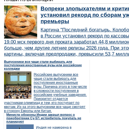
Вопреки злопыхателям и крити
установил рекорд по сборам уж
премьеры
Картина "Последний богатырь. Колобо
в России установил рекорд по кассов
19.00 мск первого дня проката заработал 44,8 миллио
больше, чем другие летние релизы 2026 года. При эт
картины, включая предпродажи, превысили 53,7 милл
Выпускники все чаще стали выбирать для
поступления иностранные вузы или российские
колледжи
Российские выпускники все
чаще стали выбирать для
поступления иностранные
вузы. Причина этого в том числе
в сложности поступления в
российские учебные заведения.
Приоритет отдается
участникам олимпиад и тем, кто поступает по
квотам. Из-за этого выпускники все чаще смотрят
в сторону Европы или Китая.
Министр обороны Индии закрыл вопрос о
приобретении Су-57: истребитель покупать не
планируют
Индия не намерена в