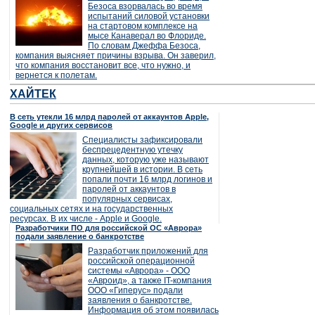
Безоса взорвалась во время
испытаний силовой установки
на стартовом комплексе на
мысе Канаверал во Флориде.
По словам Джеффа Безоса,
компания выясняет причины взрыва. Он заверил,
что компания восстановит все, что нужно, и
вернется к полетам.
ХАЙТЕК
В сеть утекли 16 млрд паролей от аккаунтов Apple,
Google и других сервисов
Специалисты зафиксировали
беспрецедентную утечку
данных, которую уже называют
крупнейшей в истории. В сеть
попали почти 16 млрд логинов и
паролей от аккаунтов в
популярных сервисах,
социальных сетях и на государственных
ресурсах. В их числе - Apple и Google.
Разработчики ПО для российской ОС «Аврора»
подали заявление о банкротстве
Разработчик приложений для
российской операционной
системы «Аврора» - ООО
«Авроид», а также IT-компания
ООО «Гиперус» подали
заявления о банкротстве.
Информация об этом появилась