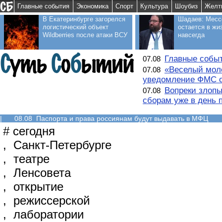
Главные события
Экономика
Спорт
Культура
Шоубиз
Желт
В Екатеринбурге загорелся
Шадаев: Месс
логистический объект
остается в жи
Wildberries после атаки ВСУ
навсегда
Главные событ
07.08
«Веселый моло
07.08
уведомление ФМС о
Вопреки злопы
07.08
сборам уже в день 
|
08.08 Паспорта и права россиянам будут выдавать в МФЦ
#
сегодня
,
Санкт-Петербурге
,
театре
,
Ленсовета
,
открытие
,
режиссерской
,
лаборатории