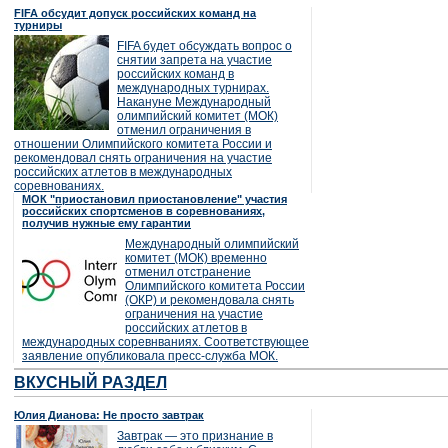
FIFA обсудит допуск российских команд на
турниры
FIFA будет обсуждать вопрос о
снятии запрета на участие
российских команд в
международных турнирах.
Накануне Международный
олимпийский комитет (МОК)
отменил ограничения в
отношении Олимпийского комитета России и
рекомендовал снять ограничения на участие
российских атлетов в международных
соревнованиях.
МОК "приостановил приостановление" участия
российских спортсменов в соревнованиях,
получив нужные ему гарантии
Международный олимпийский
комитет (МОК) временно
отменил отстранение
Олимпийского комитета России
(ОКР) и рекомендовала снять
ограничения на участие
российских атлетов в
международных соревнваниях. Соответствующее
заявление опубликовала пресс-служба МОК.
ВКУСНЫЙ РАЗДЕЛ
Юлия Дианова: Не просто завтрак
Завтрак — это признание в