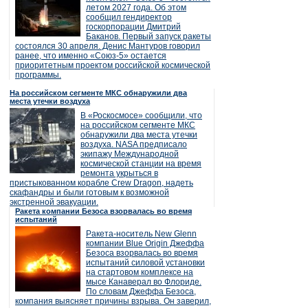
летом 2027 года. Об этом
сообщил гендиректор
госкорпорации Дмитрий
Баканов. Первый запуск ракеты
состоялся 30 апреля. Денис Мантуров говорил
ранее, что именно «Союз-5» остается
приоритетным проектом российской космической
программы.
На российском сегменте МКС обнаружили два
места утечки воздуха
В «Роскосмосе» сообщили, что
на российском сегменте МКС
обнаружили два места утечки
воздуха. NASA предписало
экипажу Международной
космической станции на время
ремонта укрыться в
пристыкованном корабле Crew Dragon, надеть
скафандры и были готовым к возможной
экстренной эвакуации.
Ракета компании Безоса взорвалась во время
испытаний
Ракета-носитель New Glenn
компании Blue Origin Джеффа
Безоса взорвалась во время
испытаний силовой установки
на стартовом комплексе на
мысе Канаверал во Флориде.
По словам Джеффа Безоса,
компания выясняет причины взрыва. Он заверил,