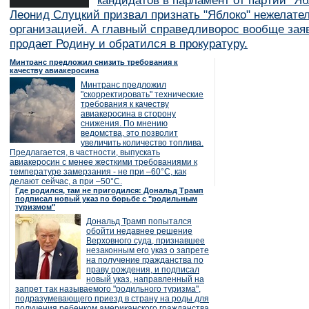
кандидатов в парламент от партии "Я
Леонид Слуцкий призвал признать "Яблоко" нежелате
организацией. А главный справедливорос вообще заяв
продает Родину и обратился в прокуратуру.
Минтранс предложил снизить требования к
качеству авиакеросина
Минтранс предложил
"скорректировать" технические
требования к качеству
авиакеросина в сторону
снижения. По мнению
ведомства, это позволит
увеличить количество топлива.
Предлагается, в частности, выпускать
авиакеросин с менее жесткими требованиями к
температуре замерзания - не при –60°C, как
делают сейчас, а при –50°C.
Где родился, там не пригодился: Дональд Трамп
подписал новый указ по борьбе с "родильным
туризмом"
Дональд Трамп попытался
обойти недавнее решение
Верховного суда, признавшее
незаконным его указ о запрете
на получение гражданства по
праву рождения, и подписал
новый указ, направленный на
запрет так называемого "родильного туризма",
подразумевающего приезд в страну на роды для
получения ребенком американского гражданства.