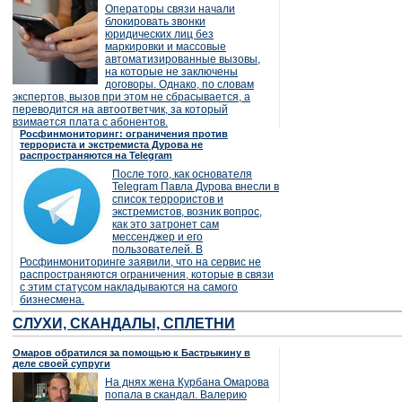
Операторы связи начали
блокировать звонки
юридических лиц без
маркировки и массовые
автоматизированные вызовы,
на которые не заключены
договоры. Однако, по словам
экспертов, вызов при этом не сбрасывается, а
переводится на автоответчик, за который
взимается плата с абонентов.
Росфинмониторинг: ограничения против
террориста и экстремиста Дурова не
распространяются на Telegram
После того, как основателя
Telegram Павла Дурова внесли в
список террористов и
экстремистов, возник вопрос,
как это затронет сам
мессенджер и его
пользователей. В
Росфинмониторинге заявили, что на сервис не
распространяются ограничения, которые в связи
с этим статусом накладываются на самого
бизнесмена.
СЛУХИ, СКАНДАЛЫ, СПЛЕТНИ
Омаров обратился за помощью к Бастрыкину в
деле своей супруги
На днях жена Курбана Омарова
попала в скандал. Валерию