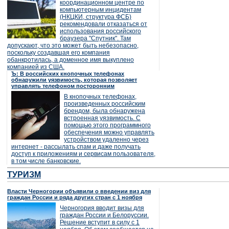
координационном центре по
компьютерным инцидентам
(НКЦКИ, структура ФСБ)
рекомендовали отказаться от
использования российского
браузера "Спутник". Там
допускают, что это может быть небезопасно,
поскольку создавшая его компания
обанкротилась, а доменное имя выкуплено
компанией из США.
Ъ: В российских кнопочных телефонах
обнаружили уязвимость, которая позволяет
управлять телефоном посторонним
В кнопочных телефонах,
произведенных российским
брендом, была обнаружена
встроенная уязвимость. С
помощью этого программного
обеспечения можно управлять
устройством удаленно через
интернет - рассылать спам и даже получать
доступ к приложениям и сервисам пользователя,
в том числе банковские.
ТУРИЗМ
Власти Черногории объявили о введении виз для
граждан России и ряда других стран с 1 ноября
Черногория вводит визы для
граждан России и Белоруссии.
Решение вступит в силу с 1