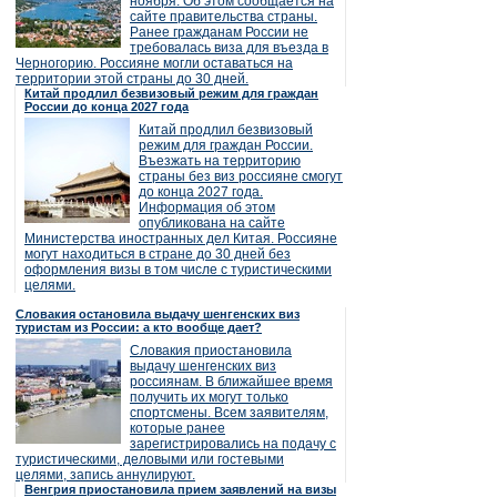
ноября. Об этом сообщается на
сайте правительства страны.
Ранее гражданам России не
требовалась виза для въезда в
Черногорию. Россияне могли оставаться на
территории этой страны до 30 дней.
Китай продлил безвизовый режим для граждан
России до конца 2027 года
Китай продлил безвизовый
режим для граждан России.
Въезжать на территорию
страны без виз россияне смогут
до конца 2027 года.
Информация об этом
опубликована на сайте
Министерства иностранных дел Китая. Россияне
могут находиться в стране до 30 дней без
оформления визы в том числе с туристическими
целями.
Словакия остановила выдачу шенгенских виз
туристам из России: а кто вообще дает?
Словакия приостановила
выдачу шенгенских виз
россиянам. В ближайшее время
получить их могут только
спортсмены. Всем заявителям,
которые ранее
зарегистрировались на подачу с
туристическими, деловыми или гостевыми
целями, запись аннулируют.
Венгрия приостановила прием заявлений на визы