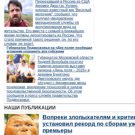
Переехавший в Россию из США
фермер Джастас Уолкер,
хорошо известный как "Веселый
молочник", сообщил, что
получил уведомление
миграционной службы об
аннулировании вида на
жительство. Его вместе с семьей в ближайшее
время должны депортировать из России. Что
стало причиной такого решения, он, по его
словам, не знает.
Губернатор Подмосковья на «Дне поля» пообещал
аграриям сохранить все субсидии
Губернатор Московской области
Андрей Воробьёв посетил
главную аграрную выставку
региона «День поля – 2026» в
деревне Бунятино
Дмитровского округа, где
обсудил с фермерами меры
поддержки, внедрение технологий и задачи
продовольственной безопасности. Об этом
сообщили в пресс-службе правительства
Подмосковья.
НАШИ ПУБЛИКАЦИИ
Вопреки злопыхателям и крити
установил рекорд по сборам уж
премьеры