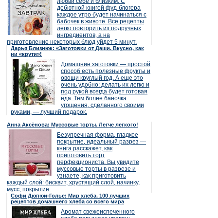
любви себе и близким. С
дебютной книгой фуд-блогера
каждое утро будет начинаться с
бабочек в животе. Все рецепты
легко повторить из подручных
ингредиентов, а на
приготовление некоторых блюд уйдет 5 минут.
Дарья Близнюк: «Заготовки от Даши. Вкусно, как
ни «крути»!
Домашние заготовки — простой
способ есть полезные фрукты и
овощи круглый год. А еще это
очень удобно: делать их легко и
под рукой всегда будет готовая
еда. Тем более баночка
угощения, сделанного своими
руками, — лучший подарок.
Анна Аксёнова: Муссовые торты. Легче легкого!
Безупречная форма, гладкое
покрытие, идеальный разрез —
книга расскажет, как
приготовить торт
перфекциониста. Вы увидите
муссовые торты в разрезе и
узнаете, как приготовить
каждый слой: бисквит, хрустящий слой, начинку,
мусс, покрытие.
Софи Дюпюи-Голье: Мир хлеба. 100 лучших
рецептов домашнего хлеба со всего мира
Аромат свежеиспеченного