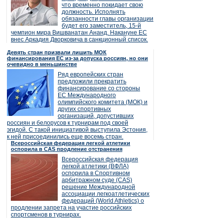
что временно покидает свою
должность. Исполнять
обязанности главы организации
будет его заместитель, 15-й
чемпион мира Вишванатан Ананд. Накануне ЕС
внес Аркадия Дворковича в санкционный список.
Девять стран призвали лишить МОК
финансирования ЕС из-за допуска россиян, но они
очевидно в меньшинстве
Ряд европейских стран
предложили прекратить
финансирование со стороны
ЕС Международного
олимпийского комитета (МОК) и
других спортивных
организаций, допустивших
россиян и белорусов к турнирам под своей
эгидой. С такой инициативой выступила Эстония,
к ней присоединились еще восемь стран.
Всероссийская федерация легкой атлетики
оспорила в CAS продление отстранения
Всероссийская федерация
легкой атлетики (ВФЛА)
оспорила в Спортивном
арбитражном суде (CAS)
решение Международной
ассоциации легкоатлетических
федераций (World Athletics) о
продлении запрета на участие российских
спортсменов в турнирах.