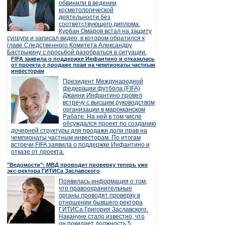
обвинили в ведении
косметологической
деятельности без
соответствующего диплома.
Курбан Омаров встал на защиту
супруги и записал видео, в котором обратился к
главе Следственного Комитета Александру
Бастрыкину с просьбой разобраться в ситуации.
FIFA заявила о поддержке Инфантино и отказалась
от проекта о продаже прав на чемпионаты частным
инвесторам
Президент Международной
федерации футбола (FIFA)
Джанни Инфантино провел
встречу с высшим руководством
организации в марокканском
Рабате. На ней в том числе
обсуждался проект по созданию
дочерней структуры для продажи доли прав на
чемпионаты частным инвесторам. По итогам
встречи FIFA заявила о поддержке Инфантино и
отказе от проекта.
"Ведомости": МВД проводит проверку теперь уже
экс-ректора ГИТИСа Заславского
Появилась информация о том,
что правоохранительные
органы проводят проверку в
отношении бывшего ректора
ГИТИСа Григория Заславского.
Накануне стало известно, что
он покидает должность 5