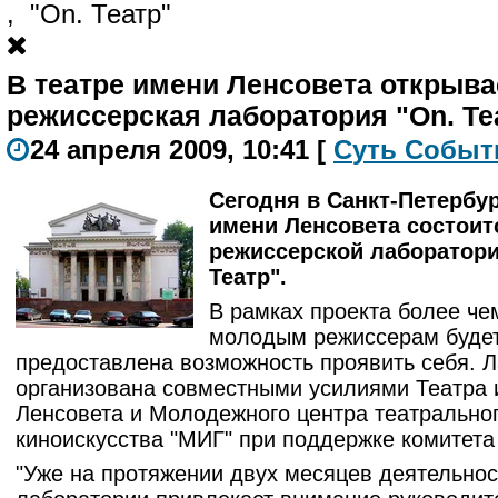
,
"On. Театр"
В театре имени Ленсовета открыва
режиссерская лаборатория "On. Те
24 апреля 2009, 10:41
[
С
уть
С
о
б
ыт
Сегодня в Санкт-Петербур
имени Ленсовета состоит
режиссерской лаборатори
Театр".
В рамках проекта более че
молодым режиссерам буде
предоставлена возможность проявить себя. 
организована совместными усилиями Театра
Ленсовета и Молодежного центра театральног
киноискусства "МИГ" при поддержке комитета 
"Уже на протяжении двух месяцев деятельнос