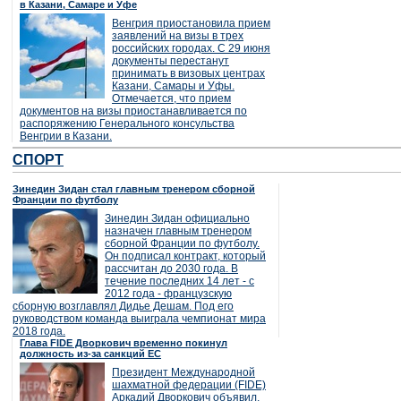
в Казани, Самаре и Уфе
Венгрия приостановила прием
заявлений на визы в трех
российских городах. С 29 июня
документы перестанут
принимать в визовых центрах
Казани, Самары и Уфы.
Отмечается, что прием
документов на визы приостанавливается по
распоряжению Генерального консульства
Венгрии в Казани.
СПОРТ
Зинедин Зидан стал главным тренером сборной
Франции по футболу
Зинедин Зидан официально
назначен главным тренером
сборной Франции по футболу.
Он подписал контракт, который
рассчитан до 2030 года. В
течение последних 14 лет - с
2012 года - французскую
сборную возглавлял Дидье Дешам. Под его
руководством команда выиграла чемпионат мира
2018 года.
Глава FIDE Дворкович временно покинул
должность из-за санкций ЕС
Президент Международной
шахматной федерации (FIDE)
Аркадий Дворкович объявил,