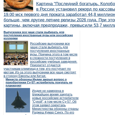
Картина "Последний богатырь. Колобо
в России установил рекорд по кассов
19.00 мск первого дня проката заработал 44,8 миллио
больше, чем другие летние релизы 2026 года. При эт
картины, включая предпродажи, превысили 53,7 милл
Выпускники все чаще стали выбирать для
поступления иностранные вузы или российские
колледжи
Российские выпускники все
чаще стали выбирать для
поступления иностранные
вузы. Причина этого в том числе
в сложности поступления в
российские учебные заведения.
Приоритет отдается
участникам олимпиад и тем, кто поступает по
квотам. Из-за этого выпускники все чаще смотрят
в сторону Европы или Китая.
Министр обороны Индии закрыл вопрос о
приобретении Су-57: истребитель покупать не
планируют
Индия не намерена в
ближайшее время закупать
новые российские истребители
"Сухой", в том числе Су-57. Об
этом заявил секретарь
Министерства обороны страны
Раджеш Кумар Сингх. По его