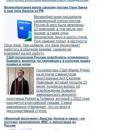
Великобритания ввела санкции против Озон банка
и еще пяти банков из РФ
Великобритания расширила
санкционный список против
России.В него были включены
12 компаний, в том числе ряд
банков, а также одно
физическое лицо и шесть судов.
Под санкции попал, в частности
Озон банк. Там заявили, что банк продолжает
работать в обычном режиме, санкции не
повлияют на его работу.
США попросили Россию освободить осужденного
бывшего морпеха, не принявшего в колонии наших
правил и норм
Госсекретарь США Марко Рубио
на встрече с министром
иностранных дел Сергеем
Лавровым, которая прошла 23
июля, подписал вопрос об
освобождении бывшего
американского морского
пехотинца Роберта Гилмана, который с 2022 года
находится в российской тюрьме. Семья
американца утверждает, что он впал в
диссоциативный ступор.
«Веселый молочник» Джастас Уолкер в ужасе - он
получил уведомление ФМС о депортации из
России