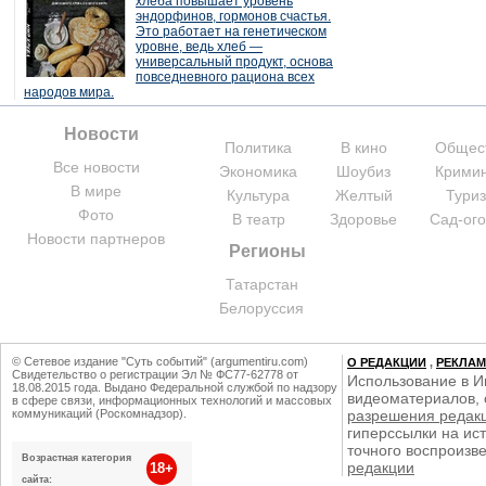
хлеба повышает уровень
эндорфинов, гормонов счастья.
Это работает на генетическом
уровне, ведь хлеб —
универсальный продукт, основа
повседневного рациона всех
народов мира.
Новости
Политика
В кино
Общес
Все новости
Экономика
Шоубиз
Крими
В мире
Культура
Желтый
Тури
Фото
В театр
Здоровье
Сад-ог
Новости партнеров
Регионы
Татарстан
Белоруссия
© Сетевое издание "Суть событий" (argumentiru.com)
О РЕДАКЦИИ
,
РЕКЛА
Свидетельство о регистрации Эл № ФС77-62778 от
Использование в И
18.08.2015 года. Выдано Федеральной службой по надзору
видеоматериалов, 
в сфере связи, информационных технологий и массовых
коммуникаций (Роскомнадзор).
разрешения редак
гиперссылки на ист
точного воспроизв
Возрастная категория
редакции
18+
сайта: