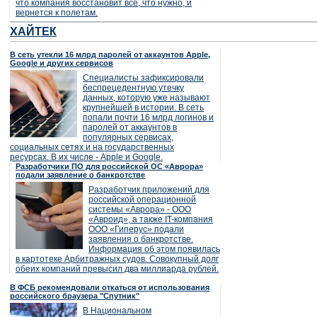
что компания восстановит все, что нужно, и
вернется к полетам.
ХАЙТЕК
В сеть утекли 16 млрд паролей от аккаунтов Apple,
Google и других сервисов
Специалисты зафиксировали
беспрецедентную утечку
данных, которую уже называют
крупнейшей в истории. В сеть
попали почти 16 млрд логинов и
паролей от аккаунтов в
популярных сервисах,
социальных сетях и на государственных
ресурсах. В их числе - Apple и Google.
Разработчики ПО для российской ОС «Аврора»
подали заявление о банкротстве
Разработчик приложений для
российской операционной
системы «Аврора» - ООО
«Авроид», а также IT-компания
ООО «Гиперус» подали
заявления о банкротстве.
Информация об этом появилась
в картотеке Арбитражных судов. Совокупный долг
обеих компаний превысил два миллиарда рублей.
В ФСБ рекомендовали откаться от использования
российского браузера "Спутник"
В Национальном