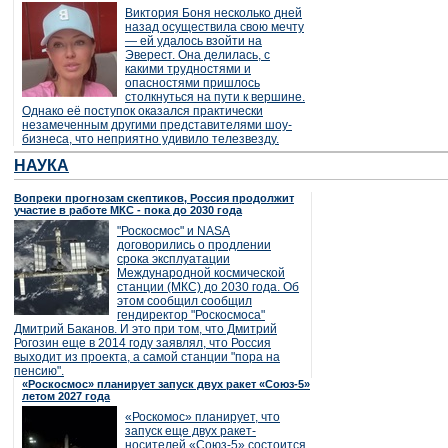
Виктория Боня несколько дней
назад осуществила свою мечту
— ей удалось взойти на
Эверест. Она делилась, с
какими трудностями и
опасностями пришлось
столкнуться на пути к вершине.
Однако её поступок оказался практически
незамеченным другими представителями шоу-
бизнеса, что неприятно удивило телезвезду.
НАУКА
Вопреки прогнозам скептиков, Россия продолжит
участие в работе МКС - пока до 2030 года
"Роскосмос" и NASA
договорились о продлении
срока эксплуатации
Международной космической
станции (МКС) до 2030 года. Об
этом сообщил сообщил
гендиректор "Роскосмоса"
Дмитрий Баканов. И это при том, что Дмитрий
Рогозин еще в 2014 году заявлял, что Россия
выходит из проекта, а самой станции "пора на
пенсию".
«Роскосмос» планирует запуск двух ракет «Союз-5»
летом 2027 года
«Роскомос» планирует, что
запуск еще двух ракет-
носителей «Союз-5» состоится