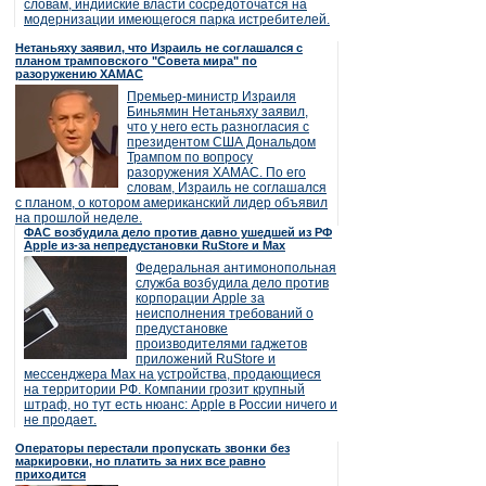
словам, индийские власти сосредоточатся на
модернизации имеющегося парка истребителей.
Нетаньяху заявил, что Израиль не соглашался с
планом трамповского "Совета мира" по
разоружению ХАМАС
Премьер-министр Израиля
Биньямин Нетаньяху заявил,
что у него есть разногласия с
президентом США Дональдом
Трампом по вопросу
разоружения ХАМАС. По его
словам, Израиль не соглашался
с планом, о котором американский лидер объявил
на прошлой неделе.
ФАС возбудила дело против давно ушедшей из РФ
Apple из-за непредустановки RuStore и Max
Федеральная антимонопольная
служба возбудила дело против
корпорации Apple за
неисполнения требований о
предустановке
производителями гаджетов
приложений RuStore и
мессенджера Max на устройства, продающиеся
на территории РФ. Компании грозит крупный
штраф, но тут есть нюанс: Apple в России ничего и
не продает.
Операторы перестали пропускать звонки без
маркировки, но платить за них все равно
приходится