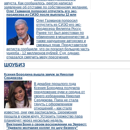
августа. Как сообщалось, ректор написал
заявление об отставке по собственному желанию.
Олег Газманов попросил отпустить его экс-
продюсера из СИЗО после выплаты 12 млн
Олег Газманов попросил
отпустить из СИЗО его экс-
продюсера Филиппа Россу.
Ранее тот был арестован по
обвинению в мошенничестве, а
также нарушении авторских и
смежных прав. Представители
артиста сообщили, что он погасил большую часть
ущерба - 12 миллионов рублей. Суд, однако,
отказался смягчить меру пресечения.
ШОУБИЗ
Ксения Бородина вышла замуж за Николая
Сердюкова
В декабре прошлого года
Ксения Бородина получила
предложение руки и сердца от
своего избранника Николая
Сердюкова. Пара не стала
тянуть с оформлением
отношений – как стало
известно, они уже расписались. Церемония
прошла в узком кругу. Устроить торжество пара
планирует через несколько недель.
Виктория Боня о своем восхождении на Эверест:
"Удивило молчание коллег по шоу-бизнесу"