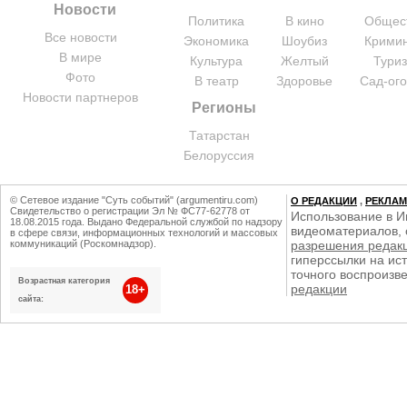
Новости
Политика
В кино
Общес
Все новости
Экономика
Шоубиз
Крими
В мире
Культура
Желтый
Тури
Фото
В театр
Здоровье
Сад-ог
Новости партнеров
Регионы
Татарстан
Белоруссия
© Сетевое издание "Суть событий" (argumentiru.com)
О РЕДАКЦИИ
,
РЕКЛА
Свидетельство о регистрации Эл № ФС77-62778 от
Использование в И
18.08.2015 года. Выдано Федеральной службой по надзору
видеоматериалов, 
в сфере связи, информационных технологий и массовых
коммуникаций (Роскомнадзор).
разрешения редак
гиперссылки на ист
точного воспроизв
Возрастная категория
редакции
18+
сайта: