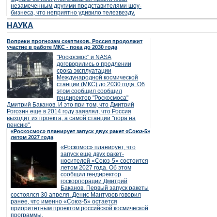
незамеченным другими представителями шоу-
бизнеса, что неприятно удивило телезвезду.
НАУКА
Вопреки прогнозам скептиков, Россия продолжит
участие в работе МКС - пока до 2030 года
"Роскосмос" и NASA
договорились о продлении
срока эксплуатации
Международной космической
станции (МКС) до 2030 года. Об
этом сообщил сообщил
гендиректор "Роскосмоса"
Дмитрий Баканов. И это при том, что Дмитрий
Рогозин еще в 2014 году заявлял, что Россия
выходит из проекта, а самой станции "пора на
пенсию".
«Роскосмос» планирует запуск двух ракет «Союз-5»
летом 2027 года
«Роскомос» планирует, что
запуск еще двух ракет-
носителей «Союз-5» состоится
летом 2027 года. Об этом
сообщил гендиректор
госкорпорации Дмитрий
Баканов. Первый запуск ракеты
состоялся 30 апреля. Денис Мантуров говорил
ранее, что именно «Союз-5» остается
приоритетным проектом российской космической
программы.