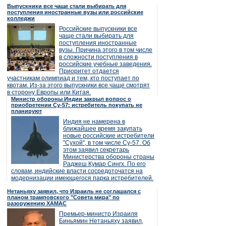
Выпускники все чаще стали выбирать для
поступления иностранные вузы или российские
колледжи
Российские выпускники все
чаще стали выбирать для
поступления иностранные
вузы. Причина этого в том числе
в сложности поступления в
российские учебные заведения.
Приоритет отдается
участникам олимпиад и тем, кто поступает по
квотам. Из-за этого выпускники все чаще смотрят
в сторону Европы или Китая.
Министр обороны Индии закрыл вопрос о
приобретении Су-57: истребитель покупать не
планируют
Индия не намерена в
ближайшее время закупать
новые российские истребители
"Сухой", в том числе Су-57. Об
этом заявил секретарь
Министерства обороны страны
Раджеш Кумар Сингх. По его
словам, индийские власти сосредоточатся на
модернизации имеющегося парка истребителей.
Нетаньяху заявил, что Израиль не соглашался с
планом трамповского "Совета мира" по
разоружению ХАМАС
Премьер-министр Израиля
Биньямин Нетаньяху заявил,