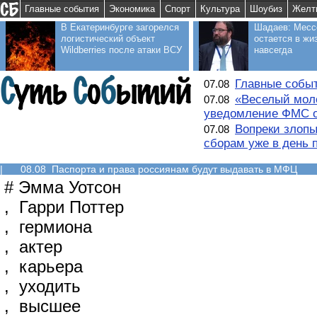
Главные события
Экономика
Спорт
Культура
Шоубиз
Желт
В Екатеринбурге загорелся
Шадаев: Месс
логистический объект
остается в жи
Wildberries после атаки ВСУ
навсегда
Главные событ
07.08
«Веселый моло
07.08
уведомление ФМС о
Вопреки злопы
07.08
сборам уже в день 
|
08.08 Паспорта и права россиянам будут выдавать в МФЦ
#
Эмма Уотсон
,
Гарри Поттер
,
гермиона
,
актер
,
карьера
,
уходить
,
высшее