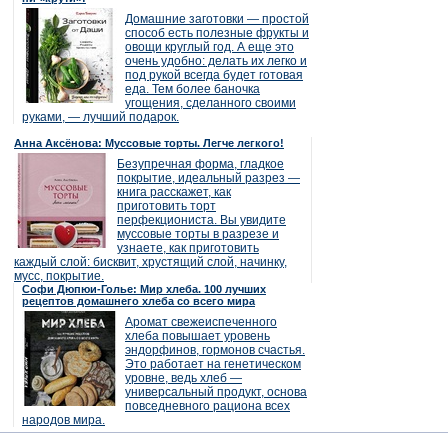
Домашние заготовки — простой
способ есть полезные фрукты и
овощи круглый год. А еще это
очень удобно: делать их легко и
под рукой всегда будет готовая
еда. Тем более баночка
угощения, сделанного своими
руками, — лучший подарок.
Анна Аксёнова: Муссовые торты. Легче легкого!
Безупречная форма, гладкое
покрытие, идеальный разрез —
книга расскажет, как
приготовить торт
перфекциониста. Вы увидите
муссовые торты в разрезе и
узнаете, как приготовить
каждый слой: бисквит, хрустящий слой, начинку,
мусс, покрытие.
Софи Дюпюи-Голье: Мир хлеба. 100 лучших
рецептов домашнего хлеба со всего мира
Аромат свежеиспеченного
хлеба повышает уровень
эндорфинов, гормонов счастья.
Это работает на генетическом
уровне, ведь хлеб —
универсальный продукт, основа
повседневного рациона всех
народов мира.