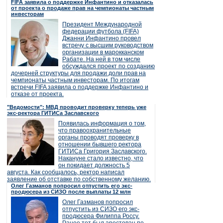
FIFA заявила о поддержке Инфантино и отказалась
от проекта о продаже прав на чемпионаты частным
инвесторам
Президент Международной
федерации футбола (FIFA)
Джанни Инфантино провел
встречу с высшим руководством
организации в марокканском
Рабате. На ней в том числе
обсуждался проект по созданию
дочерней структуры для продажи доли прав на
чемпионаты частным инвесторам. По итогам
встречи FIFA заявила о поддержке Инфантино и
отказе от проекта.
"Ведомости": МВД проводит проверку теперь уже
экс-ректора ГИТИСа Заславского
Появилась информация о том,
что правоохранительные
органы проводят проверку в
отношении бывшего ректора
ГИТИСа Григория Заславского.
Накануне стало известно, что
он покидает должность 5
августа. Как сообщалось, ректор написал
заявление об отставке по собственному желанию.
Олег Газманов попросил отпустить его экс-
продюсера из СИЗО после выплаты 12 млн
Олег Газманов попросил
отпустить из СИЗО его экс-
продюсера Филиппа Россу.