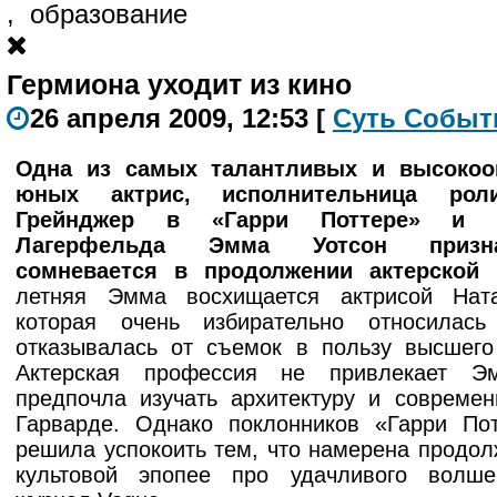
,
образование
Гермиона уходит из кино
26 апреля 2009, 12:53
[
С
уть
С
о
б
ыт
Одна из самых талантливых и высокоо
юных актрис, исполнительница рол
Грейнджер в «Гарри Поттере» и 
Лагерфельда Эмма Уотсон призн
сомневается в продолжении актерской 
летняя Эмма восхищается актрисой Нат
которая очень избирательно относила
отказывалась от съемок в пользу высшего
Актерская профессия не привлекает Э
предпочла изучать архитектуру и совреме
Гарварде. Однако поклонников «Гарри По
решила успокоить тем, что намерена продол
культовой эпопее про удачливого волше