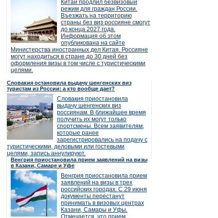
Китай продлил безвизовый
режим для граждан России.
Въезжать на территорию
страны без виз россияне смогут
до конца 2027 года.
Информация об этом
опубликована на сайте
Министерства иностранных дел Китая. Россияне
могут находиться в стране до 30 дней без
оформления визы в том числе с туристическими
целями.
Словакия остановила выдачу шенгенских виз
туристам из России: а кто вообще дает?
Словакия приостановила
выдачу шенгенских виз
россиянам. В ближайшее время
получить их могут только
спортсмены. Всем заявителям,
которые ранее
зарегистрировались на подачу с
туристическими, деловыми или гостевыми
целями, запись аннулируют.
Венгрия приостановила прием заявлений на визы
в Казани, Самаре и Уфе
Венгрия приостановила прием
заявлений на визы в трех
российских городах. С 29 июня
документы перестанут
принимать в визовых центрах
Казани, Самары и Уфы.
Отмечается, что прием