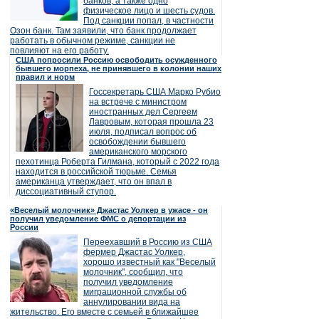
банков, а также одно
физическое лицо и шесть судов.
Под санкции попал, в частности
Озон банк. Там заявили, что банк продолжает
работать в обычном режиме, санкции не
повлияют на его работу.
США попросили Россию освободить осужденного
бывшего морпеха, не принявшего в колонии наших
правил и норм
Госсекретарь США Марко Рубио
на встрече с министром
иностранных дел Сергеем
Лавровым, которая прошла 23
июля, подписал вопрос об
освобождении бывшего
американского морского
пехотинца Роберта Гилмана, который с 2022 года
находится в российской тюрьме. Семья
американца утверждает, что он впал в
диссоциативный ступор.
«Веселый молочник» Джастас Уолкер в ужасе - он
получил уведомление ФМС о депортации из
России
Переехавший в Россию из США
фермер Джастас Уолкер,
хорошо известный как "Веселый
молочник", сообщил, что
получил уведомление
миграционной службы об
аннулировании вида на
жительство. Его вместе с семьей в ближайшее