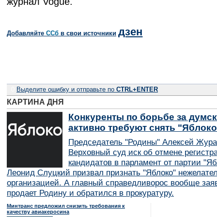
журнал Vogue.
дзен
Добавляйте
CСб
в свои источники
0
Выделите ошибку и отправьте по
CTRL+ENTER
КАРТИНА ДНЯ
Конкуренты по борьбе за думск
активно требуют снять "Яблок
Председатель "Родины" Алексей Жура
Верховный суд иск об отмене регистр
кандидатов в парламент от партии "Я
Леонид Слуцкий призвал признать "Яблоко" нежелате
организацией. А главный справедливорос вообще заяв
продает Родину и обратился в прокуратуру.
Минтранс предложил снизить требования к
качеству авиакеросина