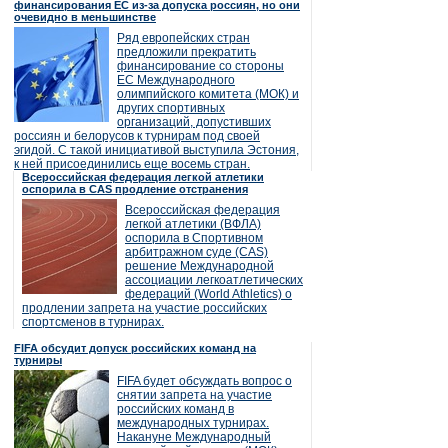
финансирования ЕС из-за допуска россиян, но они
очевидно в меньшинстве
Ряд европейских стран
предложили прекратить
финансирование со стороны
ЕС Международного
олимпийского комитета (МОК) и
других спортивных
организаций, допустивших
россиян и белорусов к турнирам под своей
эгидой. С такой инициативой выступила Эстония,
к ней присоединились еще восемь стран.
Всероссийская федерация легкой атлетики
оспорила в CAS продление отстранения
Всероссийская федерация
легкой атлетики (ВФЛА)
оспорила в Спортивном
арбитражном суде (CAS)
решение Международной
ассоциации легкоатлетических
федераций (World Athletics) о
продлении запрета на участие российских
спортсменов в турнирах.
FIFA обсудит допуск российских команд на
турниры
FIFA будет обсуждать вопрос о
снятии запрета на участие
российских команд в
международных турнирах.
Накануне Международный