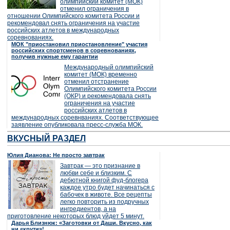
олимпийский комитет (МОК)
отменил ограничения в
отношении Олимпийского комитета России и
рекомендовал снять ограничения на участие
российских атлетов в международных
соревнованиях.
МОК "приостановил приостановление" участия
российских спортсменов в соревнованиях,
получив нужные ему гарантии
Международный олимпийский
комитет (МОК) временно
отменил отстранение
Олимпийского комитета России
(ОКР) и рекомендовала снять
ограничения на участие
российских атлетов в
международных соревнваниях. Соответствующее
заявление опубликовала пресс-служба МОК.
ВКУСНЫЙ РАЗДЕЛ
Юлия Дианова: Не просто завтрак
Завтрак — это признание в
любви себе и близким. С
дебютной книгой фуд-блогера
каждое утро будет начинаться с
бабочек в животе. Все рецепты
легко повторить из подручных
ингредиентов, а на
приготовление некоторых блюд уйдет 5 минут.
Дарья Близнюк: «Заготовки от Даши. Вкусно, как
ни «крути»!