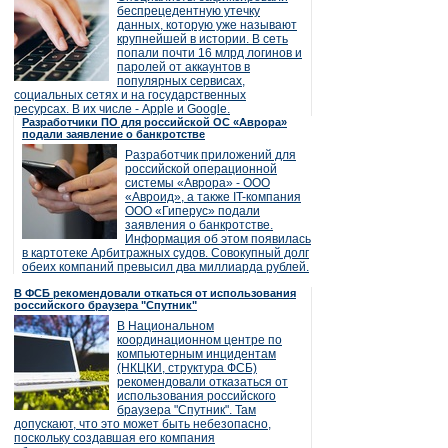
беспрецедентную утечку
данных, которую уже называют
крупнейшей в истории. В сеть
попали почти 16 млрд логинов и
паролей от аккаунтов в
популярных сервисах,
социальных сетях и на государственных
ресурсах. В их числе - Apple и Google.
Разработчики ПО для российской ОС «Аврора»
подали заявление о банкротстве
Разработчик приложений для
российской операционной
системы «Аврора» - ООО
«Авроид», а также IT-компания
ООО «Гиперус» подали
заявления о банкротстве.
Информация об этом появилась
в картотеке Арбитражных судов. Совокупный долг
обеих компаний превысил два миллиарда рублей.
В ФСБ рекомендовали откаться от использования
российского браузера "Спутник"
В Национальном
координационном центре по
компьютерным инцидентам
(НКЦКИ, структура ФСБ)
рекомендовали отказаться от
использования российского
браузера "Спутник". Там
допускают, что это может быть небезопасно,
поскольку создавшая его компания