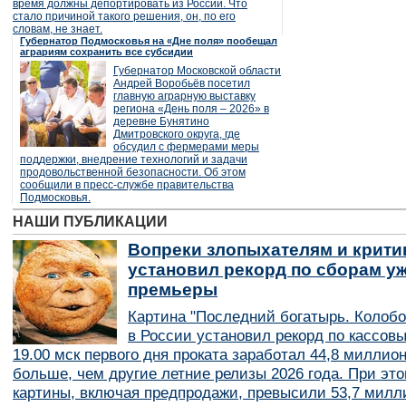
время должны депортировать из России. Что
стало причиной такого решения, он, по его
словам, не знает.
Губернатор Подмосковья на «Дне поля» пообещал
аграриям сохранить все субсидии
Губернатор Московской области
Андрей Воробьёв посетил
главную аграрную выставку
региона «День поля – 2026» в
деревне Бунятино
Дмитровского округа, где
обсудил с фермерами меры
поддержки, внедрение технологий и задачи
продовольственной безопасности. Об этом
сообщили в пресс-службе правительства
Подмосковья.
НАШИ ПУБЛИКАЦИИ
Вопреки злопыхателям и крити
установил рекорд по сборам уж
премьеры
Картина "Последний богатырь. Колобо
в России установил рекорд по кассов
19.00 мск первого дня проката заработал 44,8 миллио
больше, чем другие летние релизы 2026 года. При эт
картины, включая предпродажи, превысили 53,7 милл