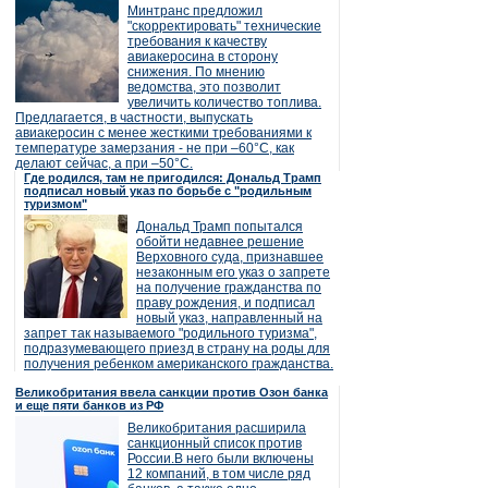
Минтранс предложил
"скорректировать" технические
требования к качеству
авиакеросина в сторону
снижения. По мнению
ведомства, это позволит
увеличить количество топлива.
Предлагается, в частности, выпускать
авиакеросин с менее жесткими требованиями к
температуре замерзания - не при –60°C, как
делают сейчас, а при –50°C.
Где родился, там не пригодился: Дональд Трамп
подписал новый указ по борьбе с "родильным
туризмом"
Дональд Трамп попытался
обойти недавнее решение
Верховного суда, признавшее
незаконным его указ о запрете
на получение гражданства по
праву рождения, и подписал
новый указ, направленный на
запрет так называемого "родильного туризма",
подразумевающего приезд в страну на роды для
получения ребенком американского гражданства.
Великобритания ввела санкции против Озон банка
и еще пяти банков из РФ
Великобритания расширила
санкционный список против
России.В него были включены
12 компаний, в том числе ряд