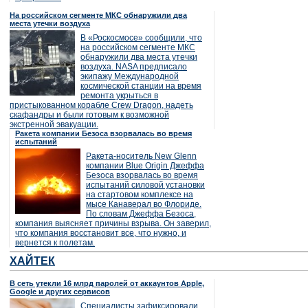
На российском сегменте МКС обнаружили два
места утечки воздуха
В «Роскосмосе» сообщили, что
на российском сегменте МКС
обнаружили два места утечки
воздуха. NASA предписало
экипажу Международной
космической станции на время
ремонта укрыться в
пристыкованном корабле Crew Dragon, надеть
скафандры и были готовым к возможной
экстренной эвакуации.
Ракета компании Безоса взорвалась во время
испытаний
Ракета-носитель New Glenn
компании Blue Origin Джеффа
Безоса взорвалась во время
испытаний силовой установки
на стартовом комплексе на
мысе Канаверал во Флориде.
По словам Джеффа Безоса,
компания выясняет причины взрыва. Он заверил,
что компания восстановит все, что нужно, и
вернется к полетам.
ХАЙТЕК
В сеть утекли 16 млрд паролей от аккаунтов Apple,
Google и других сервисов
Специалисты зафиксировали