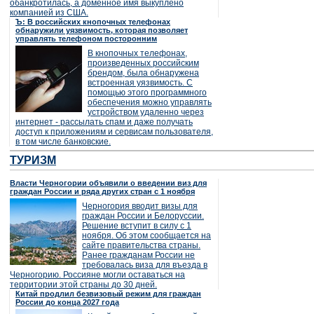
обанкротилась, а доменное имя выкуплено
компанией из США.
Ъ: В российских кнопочных телефонах
обнаружили уязвимость, которая позволяет
управлять телефоном посторонним
В кнопочных телефонах,
произведенных российским
брендом, была обнаружена
встроенная уязвимость. С
помощью этого программного
обеспечения можно управлять
устройством удаленно через
интернет - рассылать спам и даже получать
доступ к приложениям и сервисам пользователя,
в том числе банковские.
ТУРИЗМ
Власти Черногории объявили о введении виз для
граждан России и ряда других стран с 1 ноября
Черногория вводит визы для
граждан России и Белоруссии.
Решение вступит в силу с 1
ноября. Об этом сообщается на
сайте правительства страны.
Ранее гражданам России не
требовалась виза для въезда в
Черногорию. Россияне могли оставаться на
территории этой страны до 30 дней.
Китай продлил безвизовый режим для граждан
России до конца 2027 года