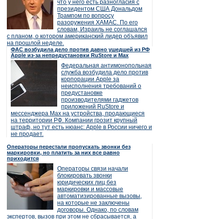
что у него есть разногласия с
президентом США Дональдом
Трампом по вопросу
разоружения ХАМАС. По его
словам, Израиль не соглашался
с планом, о котором американский лидер объявил
на прошлой неделе.
ФАС возбудила дело против давно ушедшей из РФ
Apple из-за непредустановки RuStore и Max
Федеральная антимонопольная
служба возбудила дело против
корпорации Apple за
неисполнения требований о
предустановке
производителями гаджетов
приложений RuStore и
мессенджера Max на устройства, продающиеся
на территории РФ. Компании грозит крупный
штраф, но тут есть нюанс: Apple в России ничего и
не продает.
Операторы перестали пропускать звонки без
маркировки, но платить за них все равно
приходится
Операторы связи начали
блокировать звонки
юридических лиц без
маркировки и массовые
автоматизированные вызовы,
на которые не заключены
договоры. Однако, по словам
экспертов, вызов при этом не сбрасывается, а