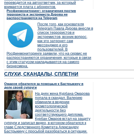
переводится на автоответчик, за который
взимается плата с абонентов.
Росфинмониторинг: ограничения против
террориста и экстремиста Дурова не
распространяются на Telegram
После того, как основателя
Telegram Павла Дурова внесли в
список террористов и
экстремистов, возник вопрос,
как это затронет сам
мессенджер и его
пользователей. В
Росфинмониторинге заявили, что на сервис не
распространяются ограничения, которые в связи
с этим статусом накладываются на самого
бизнесмена.
СЛУХИ, СКАНДАЛЫ, СПЛЕТНИ
Омаров обратился за помощью к Бастрыкину в
деле своей супруги
На днях жена Курбана Омарова
попала в скандал. Валерию
обвинили в ведении
косметологической
деятельности без
соответствующего диплома.
Курбан Омаров встал на защиту
супруги и записал видео, в котором обратился к
главе Следственного Комитета Александру
Бастрыкину с просьбой разобраться в ситуации.