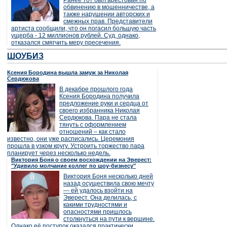
Ранее тот был арестован по
обвинению в мошенничестве, а
также нарушении авторских и
смежных прав. Представители
артиста сообщили, что он погасил большую часть
ущерба - 12 миллионов рублей. Суд, однако,
отказался смягчить меру пресечения.
ШОУБИЗ
Ксения Бородина вышла замуж за Николая
Сердюкова
В декабре прошлого года
Ксения Бородина получила
предложение руки и сердца от
своего избранника Николая
Сердюкова. Пара не стала
тянуть с оформлением
отношений – как стало
известно, они уже расписались. Церемония
прошла в узком кругу. Устроить торжество пара
планирует через несколько недель.
Виктория Боня о своем восхождении на Эверест:
"Удивило молчание коллег по шоу-бизнесу"
Виктория Боня несколько дней
назад осуществила свою мечту
— ей удалось взойти на
Эверест. Она делилась, с
какими трудностями и
опасностями пришлось
столкнуться на пути к вершине.
Однако её поступок оказался практически