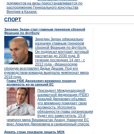
документов на визы приостанавливается по
распоряжению Генерального консульства
Венгрии в Казани.
СПОРТ
Зинедин Зидан стал главным тренером сборной
Франции по футболу
Зинедин Зидан официально
назначен главным тренером
сборной Франции по футболу.
Он подписал контракт, который
рассчитан до 2030 года. В
течение последних 14 лет - с
2012 года - французскую
сборную возглавлял Дидье Дешам. Под его
руководством команда выиграла чемпионат мира
2018 года.
Глава FIDE Дворкович временно покинул
должность из-за санкций ЕС
Президент Международной
шахматной федерации (FIDE)
Аркадий Дворкович объявил,
что временно покидает свою
должность. Исполнять
обязанности главы организации
будет его заместитель, 15-й
чемпион мира Вишванатан Ананд. Накануне ЕС
внес Аркадия Дворковича в санкционный список.
Девять стран призвали лишить МОК