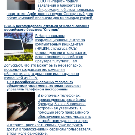
ООО «Гиперус» подали
заявления о банкротстве.
Информация об этом появилась
в картотеке Арбитражных судов. Совокупный долг
обеих компаний превысил два миллиарда рублей.
В ФСБ рекомендовали откаться от использования
российского браузера "Спутник"
В Национальном
координационном центре по
компьютерным инцидентам
(НКЦКИ, структура ФСБ)
рекомендовали отказаться от
использования российского
браузера "Спутник". Там
допускают, что это может быть небезопасно,
поскольку создавшая его компания
обанкротилась, а доменное имя выкуплено
компанией из США.
Ъ: В российских кнопочных телефонах
обнаружили уязвимость, которая позволяет
управлять телефоном посторонним
В кнопочных телефонах,
произведенных российским
брендом, была обнаружена
встроенная уязвимость. С
помощью этого программного
обеспечения можно управлять
устройством удаленно через
интернет - рассылать спам и даже получать
доступ к приложениям и сервисам пользователя,
в том числе банковские.