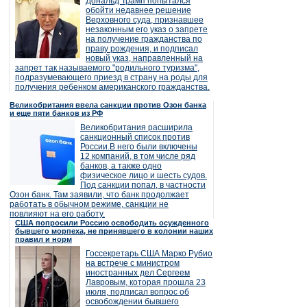
Дональд Трамп попытался
обойти недавнее решение
Верховного суда, признавшее
незаконным его указ о запрете
на получение гражданства по
праву рождения, и подписал
новый указ, направленный на
запрет так называемого "родильного туризма",
подразумевающего приезд в страну на роды для
получения ребенком американского гражданства.
Великобритания ввела санкции против Озон банка
и еще пяти банков из РФ
Великобритания расширила
санкционный список против
России.В него были включены
12 компаний, в том числе ряд
банков, а также одно
физическое лицо и шесть судов.
Под санкции попал, в частности
Озон банк. Там заявили, что банк продолжает
работать в обычном режиме, санкции не
повлияют на его работу.
США попросили Россию освободить осужденного
бывшего морпеха, не принявшего в колонии наших
правил и норм
Госсекретарь США Марко Рубио
на встрече с министром
иностранных дел Сергеем
Лавровым, которая прошла 23
июля, подписал вопрос об
освобождении бывшего