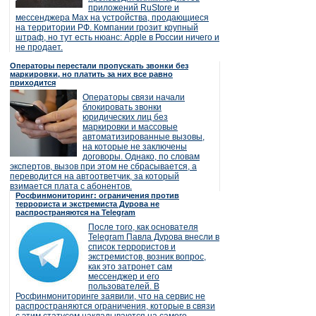
приложений RuStore и
мессенджера Max на устройства, продающиеся
на территории РФ. Компании грозит крупный
штраф, но тут есть нюанс: Apple в России ничего и
не продает.
Операторы перестали пропускать звонки без
маркировки, но платить за них все равно
приходится
Операторы связи начали
блокировать звонки
юридических лиц без
маркировки и массовые
автоматизированные вызовы,
на которые не заключены
договоры. Однако, по словам
экспертов, вызов при этом не сбрасывается, а
переводится на автоответчик, за который
взимается плата с абонентов.
Росфинмониторинг: ограничения против
террориста и экстремиста Дурова не
распространяются на Telegram
После того, как основателя
Telegram Павла Дурова внесли в
список террористов и
экстремистов, возник вопрос,
как это затронет сам
мессенджер и его
пользователей. В
Росфинмониторинге заявили, что на сервис не
распространяются ограничения, которые в связи