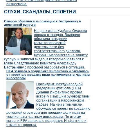
с этим статусом накладываются на самого
бизнесмена.
СЛУХИ, СКАНДАЛЫ, СПЛЕТНИ
Омаров обратился за помощью к Бастрыкину в
деле своей супруги
На днях жена Курбана Омарова
попала в скандал. Валерию
обвинили в ведении
косметологической
деятельности без
соответствующего диплома.
Курбан Омаров встал на защиту
супруги и записал видео, в котором обратился к
главе Следственного Комитета Александру
Бастрыкину с просьбой разобраться в ситуации.
FIFA заявила о поддержке Инфантино и отказалась
от проекта о продаже прав на чемпионаты частным
инвесторам
Президент Международной
федерации футбола (FIFA)
Джанни Инфантино провел
встречу с высшим руководством
организации в марокканском
Рабате. На ней в том числе
обсуждался проект по созданию
дочерней структуры для продажи доли прав на
чемпионаты частным инвесторам. По итогам
встречи FIFA заявила о поддержке Инфантино и
отказе от проекта.