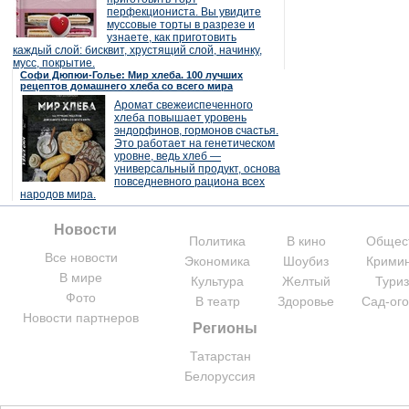
перфекциониста. Вы увидите
муссовые торты в разрезе и
узнаете, как приготовить
каждый слой: бисквит, хрустящий слой, начинку,
мусс, покрытие.
Софи Дюпюи-Голье: Мир хлеба. 100 лучших
рецептов домашнего хлеба со всего мира
Аромат свежеиспеченного
хлеба повышает уровень
эндорфинов, гормонов счастья.
Это работает на генетическом
уровне, ведь хлеб —
универсальный продукт, основа
повседневного рациона всех
народов мира.
Новости
Политика
В кино
Общес
Все новости
Экономика
Шоубиз
Крими
В мире
Культура
Желтый
Тури
Фото
В театр
Здоровье
Сад-ог
Новости партнеров
Регионы
Татарстан
Белоруссия