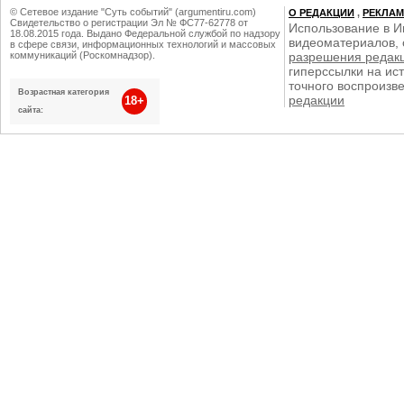
© Сетевое издание "Суть событий" (argumentiru.com)
О РЕДАКЦИИ
,
РЕКЛА
Свидетельство о регистрации Эл № ФС77-62778 от
Использование в И
18.08.2015 года. Выдано Федеральной службой по надзору
видеоматериалов, 
в сфере связи, информационных технологий и массовых
коммуникаций (Роскомнадзор).
разрешения редак
гиперссылки на ист
точного воспроизв
Возрастная категория
редакции
18+
сайта: