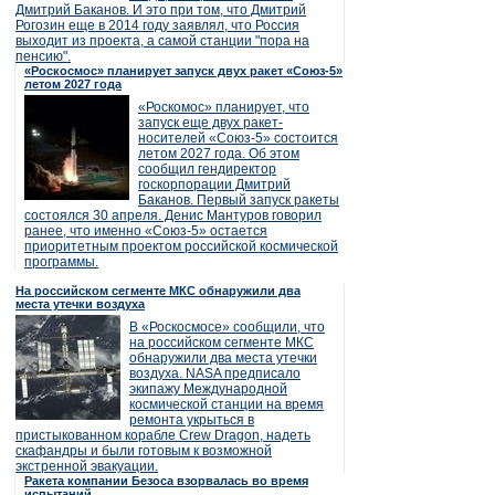
Дмитрий Баканов. И это при том, что Дмитрий
Рогозин еще в 2014 году заявлял, что Россия
выходит из проекта, а самой станции "пора на
пенсию".
«Роскосмос» планирует запуск двух ракет «Союз-5»
летом 2027 года
«Роскомос» планирует, что
запуск еще двух ракет-
носителей «Союз-5» состоится
летом 2027 года. Об этом
сообщил гендиректор
госкорпорации Дмитрий
Баканов. Первый запуск ракеты
состоялся 30 апреля. Денис Мантуров говорил
ранее, что именно «Союз-5» остается
приоритетным проектом российской космической
программы.
На российском сегменте МКС обнаружили два
места утечки воздуха
В «Роскосмосе» сообщили, что
на российском сегменте МКС
обнаружили два места утечки
воздуха. NASA предписало
экипажу Международной
космической станции на время
ремонта укрыться в
пристыкованном корабле Crew Dragon, надеть
скафандры и были готовым к возможной
экстренной эвакуации.
Ракета компании Безоса взорвалась во время
испытаний