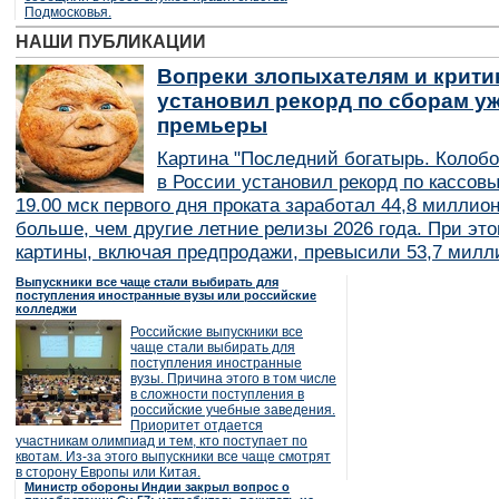
Подмосковья.
НАШИ ПУБЛИКАЦИИ
Вопреки злопыхателям и крити
установил рекорд по сборам уж
премьеры
Картина "Последний богатырь. Колобо
в России установил рекорд по кассов
19.00 мск первого дня проката заработал 44,8 миллио
больше, чем другие летние релизы 2026 года. При эт
картины, включая предпродажи, превысили 53,7 милл
Выпускники все чаще стали выбирать для
поступления иностранные вузы или российские
колледжи
Российские выпускники все
чаще стали выбирать для
поступления иностранные
вузы. Причина этого в том числе
в сложности поступления в
российские учебные заведения.
Приоритет отдается
участникам олимпиад и тем, кто поступает по
квотам. Из-за этого выпускники все чаще смотрят
в сторону Европы или Китая.
Министр обороны Индии закрыл вопрос о