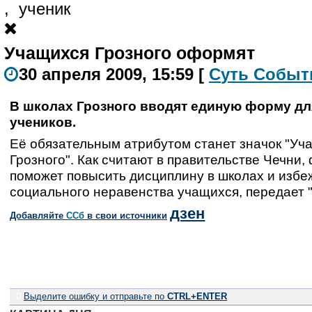
,
ученик
Учащихся Грозного оформят
30 апреля 2009, 15:59
[
С
уть
С
о
б
ыт
В школах Грозного вводят единую форму дл
учеников.
Её обязательным атрибутом станет значок "Уч
Грозного". Как считают в правительстве Чечни,
поможет повысить дисциплину в школах и избе
социального неравенства учащихся, передает 
дзен
Добавляйте
CСб
в свои источники
0
Выделите ошибку и отправьте по
CTRL+ENTER