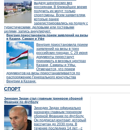
выдачу шенгенских виз
россиянам. В ближайшее время
получить их могут только
спортсмены. Всем заявителям,
которые ранее
зарегистрировались на подачу с
туристическими, деловыми или гостевыми
целями, запись аннулируют.
Венгрия приостановила прием заявлений на визы
в Казани, Самаре и Уфе
Венгрия приостановила прием
заявлений на визы в трех
российских городах. С 29 июня
документы перестанут
принимать в визовых центрах
Казани, Самары и Уфы.
Отмечается, что прием
документов на визы приостанавливается по
распоряжению Генерального консульства
Венгрии в Казани.
СПОРТ
Зинедин Зидан стал главным тренером сборной
Франции по футболу
Зинедин Зидан официально
назначен главным тренером
сборной Франции по футболу.
Он подписал контракт, который
рассчитан до 2030 года. В
течение последних 14 лет - с