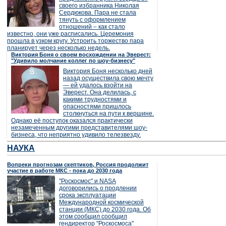
своего избранника Николая
Сердюкова. Пара не стала
тянуть с оформлением
отношений – как стало
известно, они уже расписались. Церемония
прошла в узком кругу. Устроить торжество пара
планирует через несколько недель.
Виктория Боня о своем восхождении на Эверест:
"Удивило молчание коллег по шоу-бизнесу"
Виктория Боня несколько дней
назад осуществила свою мечту
— ей удалось взойти на
Эверест. Она делилась, с
какими трудностями и
опасностями пришлось
столкнуться на пути к вершине.
Однако её поступок оказался практически
незамеченным другими представителями шоу-
бизнеса, что неприятно удивило телезвезду.
НАУКА
Вопреки прогнозам скептиков, Россия продолжит
участие в работе МКС - пока до 2030 года
"Роскосмос" и NASA
договорились о продлении
срока эксплуатации
Международной космической
станции (МКС) до 2030 года. Об
этом сообщил сообщил
гендиректор "Роскосмоса"