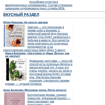
российских атлетов в
международных соревнваниях. Соответствующее
заявление опубликовала пресс-служба МОК.
ВКУСНЫЙ РАЗДЕЛ
Юлия Дианова: Не просто завтрак
Завтрак — это признание в
любви себе и близким. С
дебютной книгой фуд-блогера
каждое утро будет начинаться с
бабочек в животе. Все рецепты
легко повторить из подручных
ингредиентов, а на
приготовление некоторых блюд уйдет 5 минут.
Дарья Близнюк: «Заготовки от Даши. Вкусно, как
ни «крути»!
Домашние заготовки — простой
способ есть полезные фрукты и
овощи круглый год. А еще это
очень удобно: делать их легко и
под рукой всегда будет готовая
еда. Тем более баночка
угощения, сделанного своими
руками, — лучший подарок.
Анна Аксёнова: Муссовые торты. Легче легкого!
Безупречная форма, гладкое
покрытие, идеальный разрез —
книга расскажет, как
приготовить торт