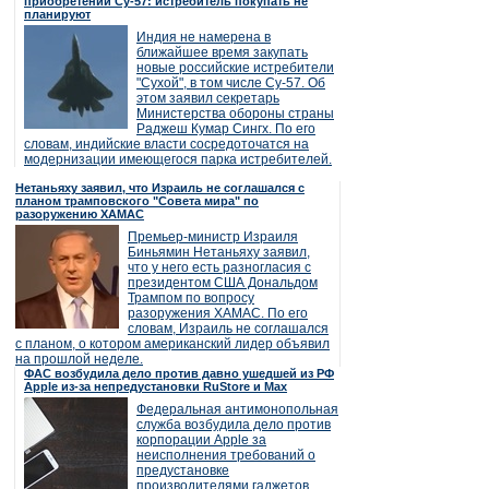
приобретении Су-57: истребитель покупать не
планируют
Индия не намерена в
ближайшее время закупать
новые российские истребители
"Сухой", в том числе Су-57. Об
этом заявил секретарь
Министерства обороны страны
Раджеш Кумар Сингх. По его
словам, индийские власти сосредоточатся на
модернизации имеющегося парка истребителей.
Нетаньяху заявил, что Израиль не соглашался с
планом трамповского "Совета мира" по
разоружению ХАМАС
Премьер-министр Израиля
Биньямин Нетаньяху заявил,
что у него есть разногласия с
президентом США Дональдом
Трампом по вопросу
разоружения ХАМАС. По его
словам, Израиль не соглашался
с планом, о котором американский лидер объявил
на прошлой неделе.
ФАС возбудила дело против давно ушедшей из РФ
Apple из-за непредустановки RuStore и Max
Федеральная антимонопольная
служба возбудила дело против
корпорации Apple за
неисполнения требований о
предустановке
производителями гаджетов