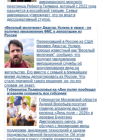
американского морского
пехотинца Роберта Гилмана, который с 2022 года
находится в российской тюрьме. Семья
американца утверждает, что он впал в
диссоциативный ступор.
«Веселый молочник» Джастас Уолкер в ужасе - он
получил уведомление ФМС о депортации из
России
Переехавший в Россию из США
фермер Джастас Уолкер,
хорошо известный как "Веселый
молочник", сообщил, что
получил уведомление
миграционной службы об
аннулировании вида на
жительство. Его вместе с семьей в ближайшее
время должны депортировать из России. Что
стало причиной такого решения, он, по его
словам, не знает.
Губернатор Подмосковья на «Дне поля» пообещал
аграриям сохранить все субсидии
Губернатор Московской области
Андрей Воробьёв посетил
главную аграрную выставку
региона «День поля – 2026» в
деревне Бунятино
Дмитровского округа, где
обсудил с фермерами меры
поддержки, внедрение технологий и задачи
продовольственной безопасности. Об этом
сообщили в пресс-службе правительства