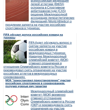
Всероссийская федерация
легкой атлетики (ВФЛА)
оспорила в Спортивном
арбитражном суде (CAS)
решение Международной
ассоциации легкоатлетических
федераций (World Athletics) о
продлении запрета на участие российских
спортсменов в турнирах.
FIFA обсудит допуск российских команд на
турниры
FIFA будет обсуждать вопрос о
снятии запрета на участие
российских команд в
международных турнирах.
Накануне Международный
олимпийский комитет (МОК)
отменил ограничения в
отношении Олимпийского комитета России и
рекомендовал снять ограничения на участие
российских атлетов в международных
соревнованиях.
МОК "приостановил приостановление" участия
российских спортсменов в соревнованиях,
получив нужные ему гарантии
Международный олимпийский
комитет (МОК) временно
отменил отстранение
Олимпийского комитета России
(ОКР) и рекомендовала снять
ограничения на участие