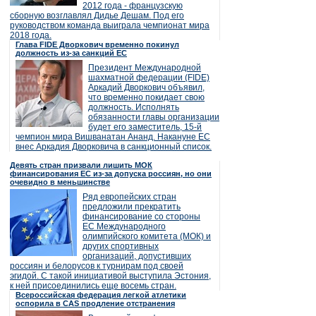
2012 года - французскую
сборную возглавлял Дидье Дешам. Под его
руководством команда выиграла чемпионат мира
2018 года.
Глава FIDE Дворкович временно покинул
должность из-за санкций ЕС
Президент Международной
шахматной федерации (FIDE)
Аркадий Дворкович объявил,
что временно покидает свою
должность. Исполнять
обязанности главы организации
будет его заместитель, 15-й
чемпион мира Вишванатан Ананд. Накануне ЕС
внес Аркадия Дворковича в санкционный список.
Девять стран призвали лишить МОК
финансирования ЕС из-за допуска россиян, но они
очевидно в меньшинстве
Ряд европейских стран
предложили прекратить
финансирование со стороны
ЕС Международного
олимпийского комитета (МОК) и
других спортивных
организаций, допустивших
россиян и белорусов к турнирам под своей
эгидой. С такой инициативой выступила Эстония,
к ней присоединились еще восемь стран.
Всероссийская федерация легкой атлетики
оспорила в CAS продление отстранения