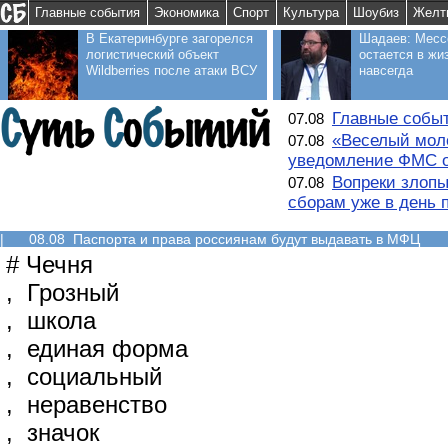
Главные события
Экономика
Спорт
Культура
Шоубиз
Желт
В Екатеринбурге загорелся
Шадаев: Месс
логистический объект
остается в жи
Wildberries после атаки ВСУ
навсегда
Главные событ
07.08
«Веселый моло
07.08
уведомление ФМС о
Вопреки злопы
07.08
сборам уже в день 
|
08.08 Паспорта и права россиянам будут выдавать в МФЦ
#
Чечня
,
Грозный
,
школа
,
единая форма
,
социальный
,
неравенство
,
значок