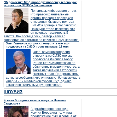
"Ведомости": МВД проводит проверку теперь уже
экс-ректора ГИТИСа Заславского
Появилась информация о том,
что правоохранительные
органы проводят проверку в
отношении бывшего ректора
ГИТИСа Григория Заславского.
Накануне стало известно, что
он покидает должность 5
августа. Как сообщалось, ректор написал
заявление об отставке по собственному желанию.
Олег Газманов попросил отпустить его экс-
продюсера из СИЗО после выплаты 12 млн
Олег Газманов попросил
отпустить из СИЗО его экс-
продюсера Филиппа Россу.
Ранее тот был арестован по
обвинению в мошенничестве, а
также нарушении авторских и
смежных прав. Представители
артиста сообщили, что он погасил большую часть
ущерба - 12 миллионов рублей. Суд, однако,
отказался смягчить меру пресечения.
ШОУБИЗ
Ксения Бородина вышла замуж за Николая
Сердюкова
В декабре прошлого года
Ксения Бородина получила
предложение руки и сердца от