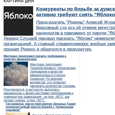
КАРТИНА ДНЯ
Конкуренты по борьбе за думск
активно требуют снять "Яблок
Председатель "Родины" Алексей Жура
Верховный суд иск об отмене регистр
кандидатов в парламент от партии "Я
Леонид Слуцкий призвал признать "Яблоко" нежелате
организацией. А главный справедливорос вообще заяв
продает Родину и обратился в прокуратуру.
Минтранс предложил снизить требования к
качеству авиакеросина
Минтранс предложил
"скорректировать" технические
требования к качеству
авиакеросина в сторону
снижения. По мнению
ведомства, это позволит
увеличить количество топлива.
Предлагается, в частности, выпускать
авиакеросин с менее жесткими требованиями к
температуре замерзания - не при –60°C, как
делают сейчас, а при –50°C.
Где родился, там не пригодился: Дональд Трамп
подписал новый указ по борьбе с "родильным
туризмом"