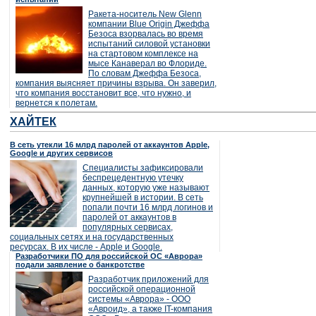
Ракета-носитель New Glenn
компании Blue Origin Джеффа
Безоса взорвалась во время
испытаний силовой установки
на стартовом комплексе на
мысе Канаверал во Флориде.
По словам Джеффа Безоса,
компания выясняет причины взрыва. Он заверил,
что компания восстановит все, что нужно, и
вернется к полетам.
ХАЙТЕК
В сеть утекли 16 млрд паролей от аккаунтов Apple,
Google и других сервисов
Специалисты зафиксировали
беспрецедентную утечку
данных, которую уже называют
крупнейшей в истории. В сеть
попали почти 16 млрд логинов и
паролей от аккаунтов в
популярных сервисах,
социальных сетях и на государственных
ресурсах. В их числе - Apple и Google.
Разработчики ПО для российской ОС «Аврора»
подали заявление о банкротстве
Разработчик приложений для
российской операционной
системы «Аврора» - ООО
«Авроид», а также IT-компания