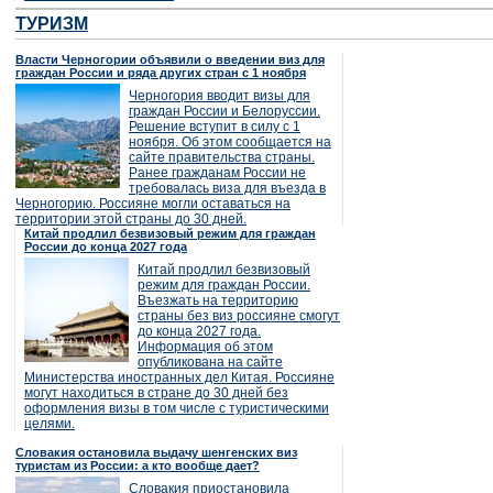
ТУРИЗМ
Власти Черногории объявили о введении виз для
граждан России и ряда других стран с 1 ноября
Черногория вводит визы для
граждан России и Белоруссии.
Решение вступит в силу с 1
ноября. Об этом сообщается на
сайте правительства страны.
Ранее гражданам России не
требовалась виза для въезда в
Черногорию. Россияне могли оставаться на
территории этой страны до 30 дней.
Китай продлил безвизовый режим для граждан
России до конца 2027 года
Китай продлил безвизовый
режим для граждан России.
Въезжать на территорию
страны без виз россияне смогут
до конца 2027 года.
Информация об этом
опубликована на сайте
Министерства иностранных дел Китая. Россияне
могут находиться в стране до 30 дней без
оформления визы в том числе с туристическими
целями.
Словакия остановила выдачу шенгенских виз
туристам из России: а кто вообще дает?
Словакия приостановила