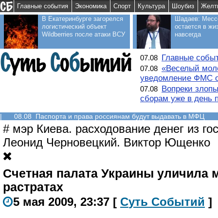
Главные события
Экономика
Спорт
Культура
Шоубиз
Желт
В Екатеринбурге загорелся
Шадаев: Месс
логистический объект
остается в жи
Wildberries после атаки ВСУ
навсегда
Главные событ
07.08
«Веселый моло
07.08
уведомление ФМС о
Вопреки злопы
07.08
сборам уже в день 
|
08.08 Паспорта и права россиянам будут выдавать в МФЦ
#
мэр Киева. расходование денег из го
Леонид Черновецкий. Виктор Ющенко
Счетная палата Украины уличила м
растратах
5 мая 2009, 23:37
[
С
уть
С
о
б
ытий
]