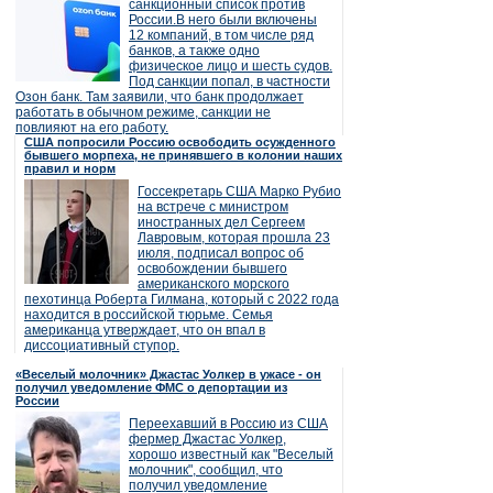
санкционный список против
России.В него были включены
12 компаний, в том числе ряд
банков, а также одно
физическое лицо и шесть судов.
Под санкции попал, в частности
Озон банк. Там заявили, что банк продолжает
работать в обычном режиме, санкции не
повлияют на его работу.
США попросили Россию освободить осужденного
бывшего морпеха, не принявшего в колонии наших
правил и норм
Госсекретарь США Марко Рубио
на встрече с министром
иностранных дел Сергеем
Лавровым, которая прошла 23
июля, подписал вопрос об
освобождении бывшего
американского морского
пехотинца Роберта Гилмана, который с 2022 года
находится в российской тюрьме. Семья
американца утверждает, что он впал в
диссоциативный ступор.
«Веселый молочник» Джастас Уолкер в ужасе - он
получил уведомление ФМС о депортации из
России
Переехавший в Россию из США
фермер Джастас Уолкер,
хорошо известный как "Веселый
молочник", сообщил, что
получил уведомление