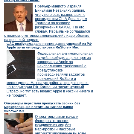
разоружению ХАМАС
Премьер-министр Израиля
Биньямин Нетаньяху заявил,
что у него есть разногласия с
президентом США Дональдом
Трампом по вопросу
разоружения ХАМАС. По его
словам, Израиль не соглашался
с планом, о котором американский лидер объявил
на прошлой неделе.
ФАС возбудила дело против давно ушедшей из РФ
Apple из-за непредустановки RuStore и Max
Федеральная антимонопольная
служба возбудила дело против
корпорации Apple за
неисполнения требований о
предустановке
производителями гаджетов
приложений RuStore и
мессенджера Max на устройства, продающиеся
на территории РФ. Компании грозит крупный
штраф, но тут есть нюанс: Apple в России ничего и
не продает.
Операторы перестали пропускать звонки без
маркировки, но платить за них все равно
приходится
Операторы связи начали
блокировать звонки
юридических лиц без
маркировки и массовые
автоматизированные вызовы,