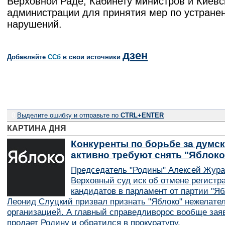
Верховной Раде, Кабинету министров и Киевс
администрации для принятия мер по устране
нарушений.
дзен
Добавляйте
CСб
в свои источники
0
Выделите ошибку и отправьте по
CTRL+ENTER
КАРТИНА ДНЯ
Конкуренты по борьбе за думск
активно требуют снять "Яблок
Председатель "Родины" Алексей Жура
Верховный суд иск об отмене регистр
кандидатов в парламент от партии "Я
Леонид Слуцкий призвал признать "Яблоко" нежелате
организацией. А главный справедливорос вообще заяв
продает Родину и обратился в прокуратуру.