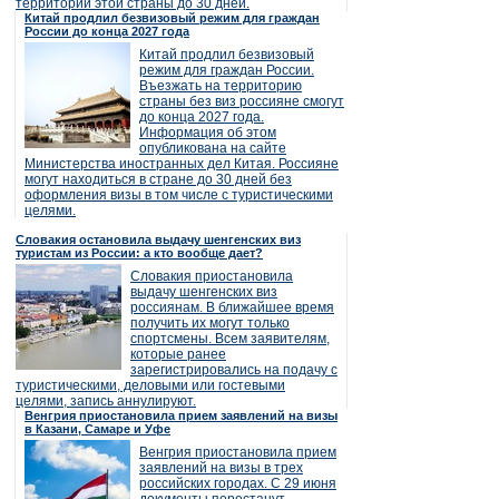
территории этой страны до 30 дней.
Китай продлил безвизовый режим для граждан
России до конца 2027 года
Китай продлил безвизовый
режим для граждан России.
Въезжать на территорию
страны без виз россияне смогут
до конца 2027 года.
Информация об этом
опубликована на сайте
Министерства иностранных дел Китая. Россияне
могут находиться в стране до 30 дней без
оформления визы в том числе с туристическими
целями.
Словакия остановила выдачу шенгенских виз
туристам из России: а кто вообще дает?
Словакия приостановила
выдачу шенгенских виз
россиянам. В ближайшее время
получить их могут только
спортсмены. Всем заявителям,
которые ранее
зарегистрировались на подачу с
туристическими, деловыми или гостевыми
целями, запись аннулируют.
Венгрия приостановила прием заявлений на визы
в Казани, Самаре и Уфе
Венгрия приостановила прием
заявлений на визы в трех
российских городах. С 29 июня