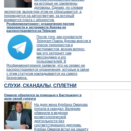
на которые не заключены
договоры. Однако, по словам
экспертов, вызов при этом не сбрасывается, а
переводится на автоответчик, за который
взимается плата с абонентов.
Росфинмониторинг: ограничения против
террориста и экстремиста Дурова не
распространяются на Telegram
После того, как основателя
Telegram Павла Дурова внесли в
список террористов и
экстремистов, возник вопрос,
как это затронет сам
мессенджер и его
пользователей. В
Росфинмониторинге заявили, что на сервис не
распространяются ограничения, которые в связи
с этим статусом накладываются на самого
бизнесмена.
СЛУХИ, СКАНДАЛЫ, СПЛЕТНИ
Омаров обратился за помощью к Бастрыкину в
деле своей супруги
На днях жена Курбана Омарова
попала в скандал. Валерию
обвинили в ведении
косметологической
деятельности без
соответствующего диплома.
Курбан Омаров встал на защиту