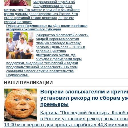
миграционной службы об
аннулировании вида на
жительство. Его вместе с семьей в ближайшее
время должны депортировать из России. Что
стало причиной такого решения, он, по его
словам, не знает.
Губернатор Подмосковья на «Дне поля» пообещал
аграриям сохранить все субсидии
Губернатор Московской области
Андрей Воробьёв посетил
главную аграрную выставку
региона «День поля – 2026» в
деревне Бунятино
Дмитровского округа, где
обсудил с фермерами меры
поддержки, внедрение технологий и задачи
продовольственной безопасности. Об этом
сообщили в пресс-службе правительства
Подмосковья.
НАШИ ПУБЛИКАЦИИ
Вопреки злопыхателям и крити
установил рекорд по сборам уж
премьеры
Картина "Последний богатырь. Колобо
в России установил рекорд по кассов
19.00 мск первого дня проката заработал 44,8 миллио