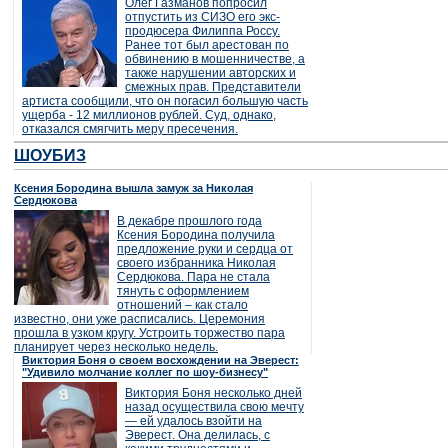
Олег Газманов попросил
отпустить из СИЗО его экс-
продюсера Филиппа Россу.
Ранее тот был арестован по
обвинению в мошенничестве, а
также нарушении авторских и
смежных прав. Представители
артиста сообщили, что он погасил большую часть
ущерба - 12 миллионов рублей. Суд, однако,
отказался смягчить меру пресечения.
ШОУБИЗ
Ксения Бородина вышла замуж за Николая
Сердюкова
В декабре прошлого года
Ксения Бородина получила
предложение руки и сердца от
своего избранника Николая
Сердюкова. Пара не стала
тянуть с оформлением
отношений – как стало
известно, они уже расписались. Церемония
прошла в узком кругу. Устроить торжество пара
планирует через несколько недель.
Виктория Боня о своем восхождении на Эверест:
"Удивило молчание коллег по шоу-бизнесу"
Виктория Боня несколько дней
назад осуществила свою мечту
— ей удалось взойти на
Эверест. Она делилась, с