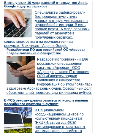
В сеть утекли 16 млрд паролей от аккаунтов Apple,
Google и других сервисов
Специалисты зафиксировали
беспрецедентную утечку
данных, которую уже называют
крупнейшей в истории. В сеть
попали почти 16 млрд логинов и
паролей от аккаунтов в
популярных сервисах,
социальных сетях и на государственных
ресурсах. В их числе - Apple и Google.
Разработчики ПО для российской ОС «Аврора»
подали заявление о банкротстве
Разработчик приложений для
российской операционной
системы «Аврора» - ООО
«Авроид», а также IT-компания
ООО «Гиперус» подали
заявления о банкротстве.
Информация об этом появилась
в картотеке Арбитражных судов. Совокупный долг
обеих компаний превысил два миллиарда рублей.
В ФСБ рекомендовали откаться от использования
российского браузера "Спутник"
В Национальном
координационном центре по
компьютерным инцидентам
(НКЦКИ, структура ФСБ)
рекомендовали отказаться от
использования российского