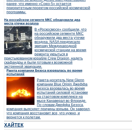
ранее, что именно «Союз-5» остается
приоритетным проектом российской космической
программы.
На российском сегменте МКС обнаружили два
места утечки воздуха
В «Роскосмосе» сообщили, что
на российском сегменте МКС
обнаружили два места утечки
воздуха. NASA предписало
экипажу Международной
космической станции на время
ремонта укрыться в
пристыкованном корабле Crew Dragon, надеть
скафандры и были готовым к возможной
экстренной эвакуации.
Ракета компании Безоса взорвалась во время
испытаний
Ракета-носитель New Glenn
компании Blue Origin Джеффа
Безоса взорвалась во время
испытаний силовой установки
на стартовом комплексе на
мысе Канаверал во Флориде.
По словам Джеффа Безоса,
компания выясняет причины взрыва. Он заверил,
что компания восстановит все, что нужно, и
вернется к полетам.
ХАЙТЕК