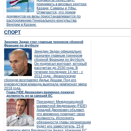
документы перестанут
принимать в визовых центрах
Казани, Самары и Уфы.
Отмечается, что прием
документов на визы приостанавливается по
распоряжению Генерального консульства
Венгрии в Казани.
СПОРТ
Зинедин Зидан стал главным тренером сборной
Франции по футболу
Зинедин Зидан официально
назначен главным тренером
сборной Франции по футболу.
Он подписал контракт, который
рассчитан до 2030 года. В
течение последних 14 лет - с
2012 года - французскую
сборную возглавлял Дидье Дешам. Под его
руководством команда выиграла чемпионат мира
2018 года.
Глава FIDE Дворкович временно покинул
должность из-за санкций ЕС
Президент Международной
шахматной федерации (FIDE)
Аркадий Дворкович объявил,
что временно покидает свою
должность. Исполнять
обязанности главы организации
будет его заместитель, 15-й
чемпион мира Вишванатан Ананд. Накануне ЕС