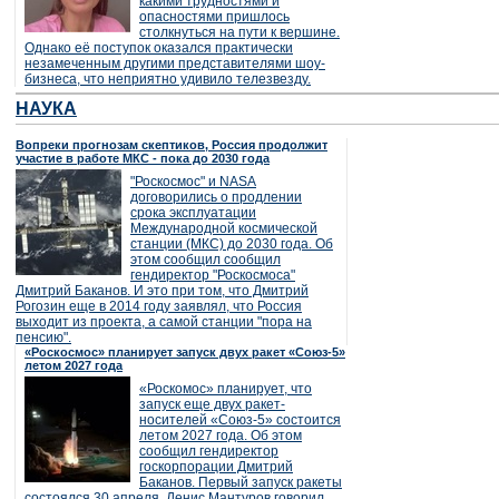
какими трудностями и
опасностями пришлось
столкнуться на пути к вершине.
Однако её поступок оказался практически
незамеченным другими представителями шоу-
бизнеса, что неприятно удивило телезвезду.
НАУКА
Вопреки прогнозам скептиков, Россия продолжит
участие в работе МКС - пока до 2030 года
"Роскосмос" и NASA
договорились о продлении
срока эксплуатации
Международной космической
станции (МКС) до 2030 года. Об
этом сообщил сообщил
гендиректор "Роскосмоса"
Дмитрий Баканов. И это при том, что Дмитрий
Рогозин еще в 2014 году заявлял, что Россия
выходит из проекта, а самой станции "пора на
пенсию".
«Роскосмос» планирует запуск двух ракет «Союз-5»
летом 2027 года
«Роскомос» планирует, что
запуск еще двух ракет-
носителей «Союз-5» состоится
летом 2027 года. Об этом
сообщил гендиректор
госкорпорации Дмитрий
Баканов. Первый запуск ракеты
состоялся 30 апреля. Денис Мантуров говорил