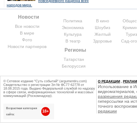
повседневного рациона всех
народов мира.
Новости
Политика
В кино
Общес
Все новости
Экономика
Шоубиз
Крими
В мире
Культура
Желтый
Тури
Фото
В театр
Здоровье
Сад-ог
Новости партнеров
Регионы
Татарстан
Белоруссия
© Сетевое издание "Суть событий" (argumentiru.com)
О РЕДАКЦИИ
,
РЕКЛА
Свидетельство о регистрации Эл № ФС77-62778 от
Использование в И
18.08.2015 года. Выдано Федеральной службой по надзору
видеоматериалов, 
в сфере связи, информационных технологий и массовых
коммуникаций (Роскомнадзор).
разрешения редак
гиперссылки на ист
точного воспроизв
Возрастная категория
редакции
18+
сайта: