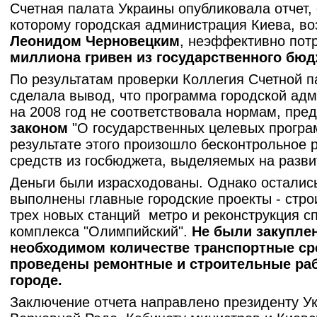
Счетная палата Украины опубликовала отчет,
которому городская администрация Киева, в
Леонидом Черновецким
, неэффективно пот
миллиона гривен из государственного бюд
По результатам проверки Коллегия Счетной 
сделала вывод, что программа городской ад
на 2008 год не соответствовала нормам, пр
законом
"О государственных целевых програ
результате этого произошло бесконтрольное 
средств из госбюджета, выделяемых на разви
Деньги были израсходованы. Однако осталис
выполнены главные городские проекты - стро
трех новых станций метро и реконструкция с
комплекса "Олимпийский".
Не были закупле
необходимом количестве транспортные ср
проведены ремонтные и строительные ра
городе.
Заключение отчета направлено президенту У