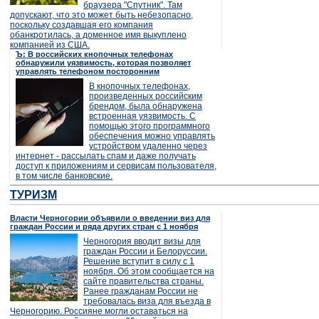
браузера "Спутник". Там
допускают, что это может быть небезопасно,
поскольку создавшая его компания
обанкротилась, а доменное имя выкуплено
компанией из США.
Ъ: В российских кнопочных телефонах
обнаружили уязвимость, которая позволяет
управлять телефоном посторонним
В кнопочных телефонах,
произведенных российским
брендом, была обнаружена
встроенная уязвимость. С
помощью этого программного
обеспечения можно управлять
устройством удаленно через
интернет - рассылать спам и даже получать
доступ к приложениям и сервисам пользователя,
в том числе банковские.
ТУРИЗМ
Власти Черногории объявили о введении виз для
граждан России и ряда других стран с 1 ноября
Черногория вводит визы для
граждан России и Белоруссии.
Решение вступит в силу с 1
ноября. Об этом сообщается на
сайте правительства страны.
Ранее гражданам России не
требовалась виза для въезда в
Черногорию. Россияне могли оставаться на