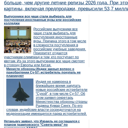
больше, чем другие летние релизы 2026 года. При эт
картины, включая предпродажи, превысили 53,7 милл
Выпускники все чаще стали выбирать для
поступления иностранные вузы или российские
колледжи
Российские выпускники все
чаще стали выбирать для
поступления иностранные
вузы. Причина этого в том числе
в сложности поступления в
российские учебные заведения.
Приоритет отдается
участникам олимпиад и тем, кто поступает по
квотам. Из-за этого выпускники все чаще смотрят
в сторону Европы или Китая.
Министр обороны Индии закрыл вопрос о
приобретении Су-57: истребитель покупать не
планируют
Индия не намерена в
ближайшее время закупать
новые российские истребители
"Сухой", в том числе Су-57. Об
этом заявил секретарь
Министерства обороны страны
Раджеш Кумар Сингх. По его
словам, индийские власти сосредоточатся на
модернизации имеющегося парка истребителей.
Нетаньяху заявил, что Израиль не соглашался с
планом трамповского "Совета мира" по