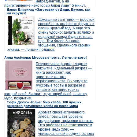
ингредиентов, а на
приготовление некоторых блюд уйдет 5 минут.
Дарья Близнюк: «Заготовки от Даши. Вкусно, как
ни «крути»!
Домашние заготовки — простой
способ есть полезные фрукты и
овощи круглый год. А еще это
очень удобно: делать их легко и
под рукой всегда будет готовая
еда. Тем более баночка
угощения, сделанного своими
руками, — лучший подарок.
Анна Аксёнова: Муссовые торты. Легче легкого!
Безупречная форма, гладкое
покрытие, идеальный разрез —
книга расскажет, как
приготовить торт
перфекциониста. Вы увидите
муссовые торты в разрезе и
узнаете, как приготовить
каждый слой: бисквит, хрустящий слой, начинку,
мусс, покрытие.
Софи Дюпюи-Голье: Мир хлеба. 100 лучших
рецептов домашнего хлеба со всего мира
Аромат свежеиспеченного
хлеба повышает уровень
эндорфинов, гормонов счастья.
Это работает на генетическом
уровне, ведь хлеб —
универсальный продукт, основа