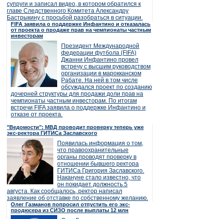
супруги и записал видео, в котором обратился к
главе Следственного Комитета Александру
Бастрыкину с просьбой разобраться в ситуации.
FIFA заявила о поддержке Инфантино и отказалась
от проекта о продаже прав на чемпионаты частным
инвесторам
Президент Международной
федерации футбола (FIFA)
Джанни Инфантино провел
встречу с высшим руководством
организации в марокканском
Рабате. На ней в том числе
обсуждался проект по созданию
дочерней структуры для продажи доли прав на
чемпионаты частным инвесторам. По итогам
встречи FIFA заявила о поддержке Инфантино и
отказе от проекта.
"Ведомости": МВД проводит проверку теперь уже
экс-ректора ГИТИСа Заславского
Появилась информация о том,
что правоохранительные
органы проводят проверку в
отношении бывшего ректора
ГИТИСа Григория Заславского.
Накануне стало известно, что
он покидает должность 5
августа. Как сообщалось, ректор написал
заявление об отставке по собственному желанию.
Олег Газманов попросил отпустить его экс-
продюсера из СИЗО после выплаты 12 млн