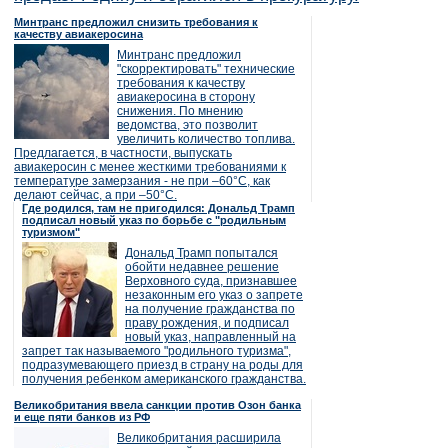
Минтранс предложил снизить требования к
качеству авиакеросина
Минтранс предложил
"скорректировать" технические
требования к качеству
авиакеросина в сторону
снижения. По мнению
ведомства, это позволит
увеличить количество топлива.
Предлагается, в частности, выпускать
авиакеросин с менее жесткими требованиями к
температуре замерзания - не при –60°C, как
делают сейчас, а при –50°C.
Где родился, там не пригодился: Дональд Трамп
подписал новый указ по борьбе с "родильным
туризмом"
Дональд Трамп попытался
обойти недавнее решение
Верховного суда, признавшее
незаконным его указ о запрете
на получение гражданства по
праву рождения, и подписал
новый указ, направленный на
запрет так называемого "родильного туризма",
подразумевающего приезд в страну на роды для
получения ребенком американского гражданства.
Великобритания ввела санкции против Озон банка
и еще пяти банков из РФ
Великобритания расширила