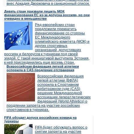
внес Аркадия Дворковича в санкционный список.
Девять стран призвали лишить МОК
финансирования ЕС из-за допуска россиян, но они
очевидно в меньшинстве
Ряд европейских стран
предложили прекратить
финансирование со стороны
ЕС Международного
олимпийского комитета (МОК) и
других спортивных
организаций, допустивших
россиян и белорусов к турнирам под своей
эгидой. С такой инициативой выступила Эстония,
к ней присоединились еще восемь стран.
Всероссийская федерация легкой атлетики
оспорила в CAS продление отстранения
Всероссийская федерация
легкой атлетики (ВФЛА)
оспорила в Спортивном
арбитражном суде (CAS)
решение Международной
ассоциации легкоатлетических
федераций (World Athletics) о
продлении запрета на участие российских
спортсменов в турнирах.
FIFA обсудит допуск российских команд на
турниры
FIFA будет обсуждать вопрос о
снятии запрета на участие