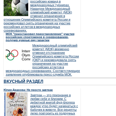
российских команд в
международных турнирах.
Накануне Международный
олимпийский комитет (МОК)
отменил ограничения в
отношении Олимпийского комитета России и
рекомендовал снять ограничения на участие
российских атлетов в международных
соревнованиях.
МОК "приостановил приостановление" участия
российских спортсменов в соревнованиях,
получив нужные ему гарантии
Международный олимпийский
комитет (МОК) временно
отменил отстранение
Олимпийского комитета России
(ОКР) и рекомендовала снять
ограничения на участие
российских атлетов в
международных соревнваниях. Соответствующее
заявление опубликовала пресс-служба МОК.
ВКУСНЫЙ РАЗДЕЛ
Юлия Дианова: Не просто завтрак
Завтрак — это признание в
любви себе и близким. С
дебютной книгой фуд-блогера
каждое утро будет начинаться с
бабочек в животе. Все рецепты
легко повторить из подручных