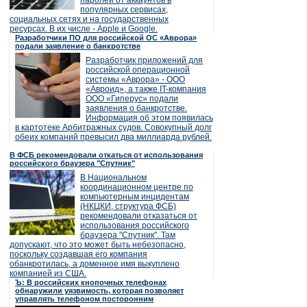
паролей от аккаунтов в
популярных сервисах,
социальных сетях и на государственных
ресурсах. В их числе - Apple и Google.
Разработчики ПО для российской ОС «Аврора»
подали заявление о банкротстве
Разработчик приложений для
российской операционной
системы «Аврора» - ООО
«Авроид», а также IT-компания
ООО «Гиперус» подали
заявления о банкротстве.
Информация об этом появилась
в картотеке Арбитражных судов. Совокупный долг
обеих компаний превысил два миллиарда рублей.
В ФСБ рекомендовали откаться от использования
российского браузера "Спутник"
В Национальном
координационном центре по
компьютерным инцидентам
(НКЦКИ, структура ФСБ)
рекомендовали отказаться от
использования российского
браузера "Спутник". Там
допускают, что это может быть небезопасно,
поскольку создавшая его компания
обанкротилась, а доменное имя выкуплено
компанией из США.
Ъ: В российских кнопочных телефонах
обнаружили уязвимость, которая позволяет
управлять телефоном посторонним