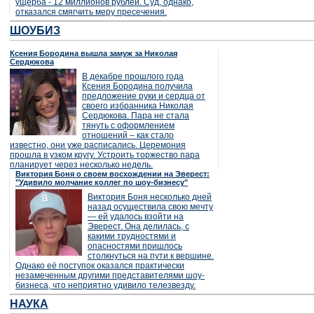
ущерба - 12 миллионов рублей. Суд, однако,
отказался смягчить меру пресечения.
ШОУБИЗ
Ксения Бородина вышла замуж за Николая
Сердюкова
В декабре прошлого года
Ксения Бородина получила
предложение руки и сердца от
своего избранника Николая
Сердюкова. Пара не стала
тянуть с оформлением
отношений – как стало
известно, они уже расписались. Церемония
прошла в узком кругу. Устроить торжество пара
планирует через несколько недель.
Виктория Боня о своем восхождении на Эверест:
"Удивило молчание коллег по шоу-бизнесу"
Виктория Боня несколько дней
назад осуществила свою мечту
— ей удалось взойти на
Эверест. Она делилась, с
какими трудностями и
опасностями пришлось
столкнуться на пути к вершине.
Однако её поступок оказался практически
незамеченным другими представителями шоу-
бизнеса, что неприятно удивило телезвезду.
НАУКА