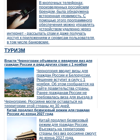
В кнопочных телефонах,
произведенных российским
брендом, была обнаружена
встроенная уязвимость. С
помощью этого программного
обеспечения можно управлять
устройством удаленно через
интернет - рассылать спам и даже получать
доступ к приложениям и сервисам пользователя,
в том числе банковские.
ТУРИЗМ
Власти Черногории объявили о введении виз для
граждан России и ряда других стран с 1 ноября
Черногория вводит визы для
граждан России и Белоруссии.
Решение вступит в силу с 1
ноября. Об этом сообщается на
сайте правительства страны.
Ранее гражданам России не
требовалась виза для въезда в
Черногорию. Россияне могли оставаться на
территории этой страны до 30 дней.
Китай продлил безвизовый режим для граждан
России до конца 2027 года
Китай продлил безвизовый
режим для граждан России.
Въезжать на территорию
страны без виз россияне смогут
до конца 2027 года.