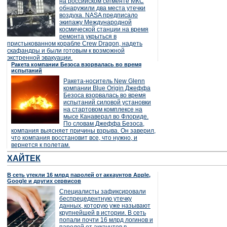
на российском сегменте МКС
обнаружили два места утечки
воздуха. NASA предписало
экипажу Международной
космической станции на время
ремонта укрыться в
пристыкованном корабле Crew Dragon, надеть
скафандры и были готовым к возможной
экстренной эвакуации.
Ракета компании Безоса взорвалась во время
испытаний
Ракета-носитель New Glenn
компании Blue Origin Джеффа
Безоса взорвалась во время
испытаний силовой установки
на стартовом комплексе на
мысе Канаверал во Флориде.
По словам Джеффа Безоса,
компания выясняет причины взрыва. Он заверил,
что компания восстановит все, что нужно, и
вернется к полетам.
ХАЙТЕК
В сеть утекли 16 млрд паролей от аккаунтов Apple,
Google и других сервисов
Специалисты зафиксировали
беспрецедентную утечку
данных, которую уже называют
крупнейшей в истории. В сеть
попали почти 16 млрд логинов и