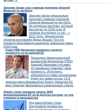
Зинедин Зидан стал главным тренером сборной
Франции по футболу
Зинедин Зидан официально
назначен главным тренером
сборной Франции по футболу.
Он подписал контракт, который
рассчитан до 2030 года. В
течение последних 14 лет - с
2012 года - французскую
сборную возглавлял Дидье Дешам. Под его
руководством команда выиграла чемпионат мира
2018 года.
Глава FIDE Дворкович временно покинул
должность из-за санкций ЕС
Президент Международной
шахматной федерации (FIDE)
Аркадий Дворкович объявил,
что временно покидает свою
должность. Исполнять
обязанности главы организации
будет его заместитель, 15-й
чемпион мира Вишванатан Ананд. Накануне ЕС
внес Аркадия Дворковича в санкционный список.
Девять стран призвали лишить МОК
финансирования ЕС из-за допуска россиян, но они
очевидно в меньшинстве
Ряд европейских стран
предложили прекратить
финансирование со стороны