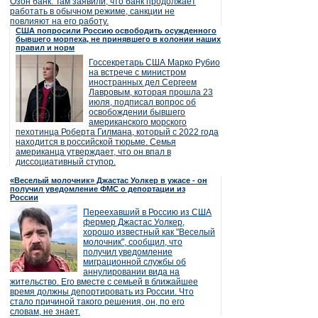
Озон банк. Там заявили, что банк продолжает
работать в обычном режиме, санкции не
повлияют на его работу.
США попросили Россию освободить осужденного
бывшего морпеха, не принявшего в колонии наших
правил и норм
Госсекретарь США Марко Рубио
на встрече с министром
иностранных дел Сергеем
Лавровым, которая прошла 23
июля, подписал вопрос об
освобождении бывшего
американского морского
пехотинца Роберта Гилмана, который с 2022 года
находится в российской тюрьме. Семья
американца утверждает, что он впал в
диссоциативный ступор.
«Веселый молочник» Джастас Уолкер в ужасе - он
получил уведомление ФМС о депортации из
России
Переехавший в Россию из США
фермер Джастас Уолкер,
хорошо известный как "Веселый
молочник", сообщил, что
получил уведомление
миграционной службы об
аннулировании вида на
жительство. Его вместе с семьей в ближайшее
время должны депортировать из России. Что
стало причиной такого решения, он, по его
словам, не знает.