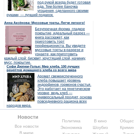
под рукой всегда будет готовая
еда. Тем более баночка
угощения, сделанного своими
руками, — лучший подарок.
Анна Аксёнова: Муссовые торты. Легче легкого!
Безупречная форма, гладкое
покрытие, идеальный разрез —
книга расскажет, как
приготовить торт
перфекциониста. Вы увидите
муссовые торты в разрезе и
узнаете, как приготовить
каждый слой: бисквит, хрустящий слой, начинку,
мусс, покрытие.
Софи Дюпюи-Голье: Мир хлеба. 100 лучших
рецептов домашнего хлеба со всего мира
Аромат свежеиспеченного
хлеба повышает уровень
эндорфинов, гормонов счастья.
Это работает на генетическом
уровне, ведь хлеб —
универсальный продукт, основа
повседневного рациона всех
народов мира.
Новости
Политика
В кино
Общес
Все новости
Экономика
Шоубиз
Крими
В мире