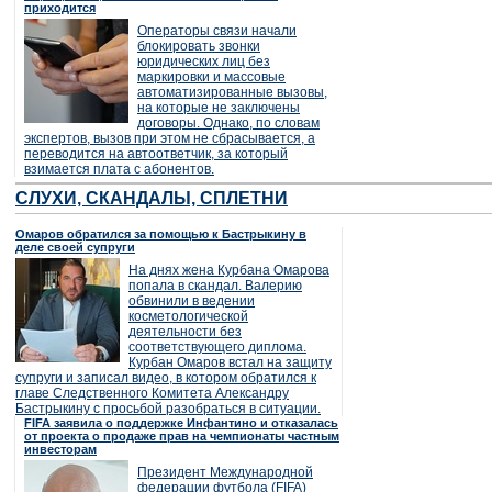
приходится
Операторы связи начали
блокировать звонки
юридических лиц без
маркировки и массовые
автоматизированные вызовы,
на которые не заключены
договоры. Однако, по словам
экспертов, вызов при этом не сбрасывается, а
переводится на автоответчик, за который
взимается плата с абонентов.
СЛУХИ, СКАНДАЛЫ, СПЛЕТНИ
Омаров обратился за помощью к Бастрыкину в
деле своей супруги
На днях жена Курбана Омарова
попала в скандал. Валерию
обвинили в ведении
косметологической
деятельности без
соответствующего диплома.
Курбан Омаров встал на защиту
супруги и записал видео, в котором обратился к
главе Следственного Комитета Александру
Бастрыкину с просьбой разобраться в ситуации.
FIFA заявила о поддержке Инфантино и отказалась
от проекта о продаже прав на чемпионаты частным
инвесторам
Президент Международной
федерации футбола (FIFA)