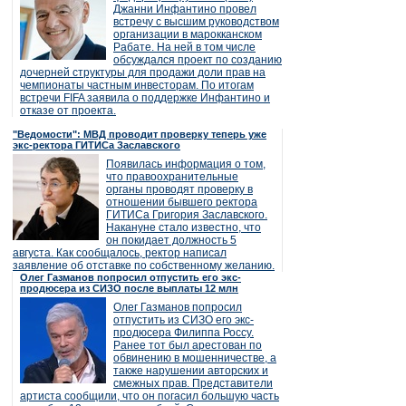
Джанни Инфантино провел
встречу с высшим руководством
организации в марокканском
Рабате. На ней в том числе
обсуждался проект по созданию
дочерней структуры для продажи доли прав на
чемпионаты частным инвесторам. По итогам
встречи FIFA заявила о поддержке Инфантино и
отказе от проекта.
"Ведомости": МВД проводит проверку теперь уже
экс-ректора ГИТИСа Заславского
Появилась информация о том,
что правоохранительные
органы проводят проверку в
отношении бывшего ректора
ГИТИСа Григория Заславского.
Накануне стало известно, что
он покидает должность 5
августа. Как сообщалось, ректор написал
заявление об отставке по собственному желанию.
Олег Газманов попросил отпустить его экс-
продюсера из СИЗО после выплаты 12 млн
Олег Газманов попросил
отпустить из СИЗО его экс-
продюсера Филиппа Россу.
Ранее тот был арестован по
обвинению в мошенничестве, а
также нарушении авторских и
смежных прав. Представители
артиста сообщили, что он погасил большую часть