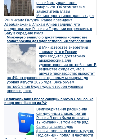
российско-украинского
конфликта. Об этом заявил
заместитель главы
Министерства иностранных дел
РФ Михаил Галузин. Ранее президент
Азербайджана Ильхам Алиев заявлял, что
представители России и Германии встречались в
Баку в середине июля.
Минэнерго заявило о достаточном количестве
авиакеросина для удовлетворения потребления
В Министерстве энергетики
заявили, что в России
производится достаточно
авиакеросина для
удовлетворения потребления. В
ведомстве ожидают, что в
августе производство вырастет
на 4% по сравнению с прошлым месяцем - до
уровня августа 2025 года. Весь объем
потребления будет удовлетворен уровнем
производства.
Великобритания ввела санкции против Озон банка
и еще пяти банков из РФ
Великобритания расширила
санкционный список против
России.В него были включены
12 компаний, в том числе ряд
банков, а также одно
физическое лицо и шесть судов.
Под санкции попал, в частности