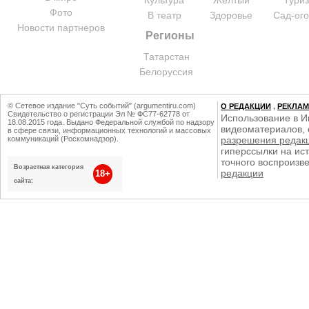
Культура
Желтый
Тури
Фото
В театр
Здоровье
Сад-ог
Новости партнеров
Регионы
Татарстан
Белоруссия
© Сетевое издание "Суть событий" (argumentiru.com)
О РЕДАКЦИИ
,
РЕКЛА
Свидетельство о регистрации Эл № ФС77-62778 от
Использование в И
18.08.2015 года. Выдано Федеральной службой по надзору
видеоматериалов, 
в сфере связи, информационных технологий и массовых
коммуникаций (Роскомнадзор).
разрешения редак
гиперссылки на ист
точного воспроизв
Возрастная категория
редакции
18+
сайта: