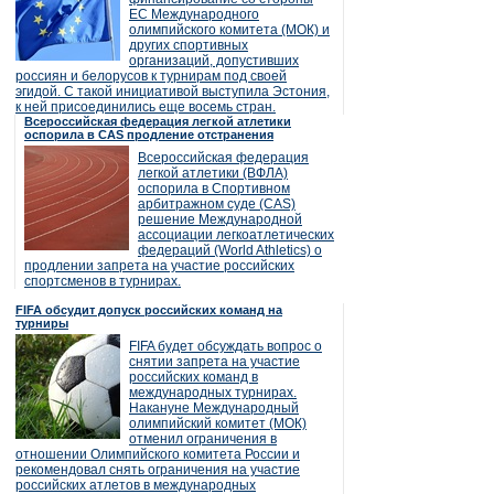
ЕС Международного
олимпийского комитета (МОК) и
других спортивных
организаций, допустивших
россиян и белорусов к турнирам под своей
эгидой. С такой инициативой выступила Эстония,
к ней присоединились еще восемь стран.
Всероссийская федерация легкой атлетики
оспорила в CAS продление отстранения
Всероссийская федерация
легкой атлетики (ВФЛА)
оспорила в Спортивном
арбитражном суде (CAS)
решение Международной
ассоциации легкоатлетических
федераций (World Athletics) о
продлении запрета на участие российских
спортсменов в турнирах.
FIFA обсудит допуск российских команд на
турниры
FIFA будет обсуждать вопрос о
снятии запрета на участие
российских команд в
международных турнирах.
Накануне Международный
олимпийский комитет (МОК)
отменил ограничения в
отношении Олимпийского комитета России и
рекомендовал снять ограничения на участие
российских атлетов в международных