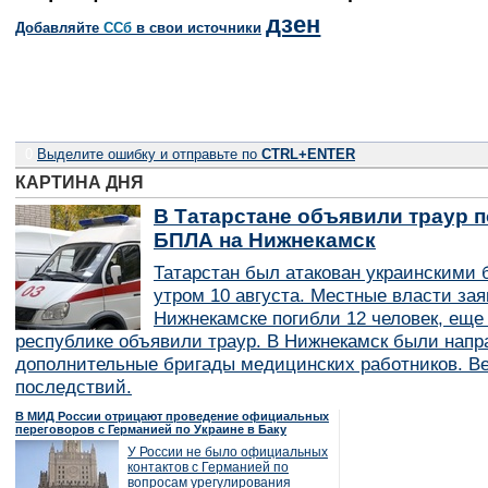
дзен
Добавляйте
CСб
в свои источники
0
Выделите ошибку и отправьте по
CTRL+ENTER
КАРТИНА ДНЯ
В Татарстане объявили траур п
БПЛА на Нижнекамск
Татарстан был атакован украинскими
утром 10 августа. Местные власти зая
Нижнекамске погибли 12 человек, еще
республике объявили траур. В Нижнекамск были нап
дополнительные бригады медицинских работников. В
последствий.
В МИД России отрицают проведение официальных
переговоров с Германией по Украине в Баку
У России не было официальных
контактов с Германией по
вопросам урегулирования