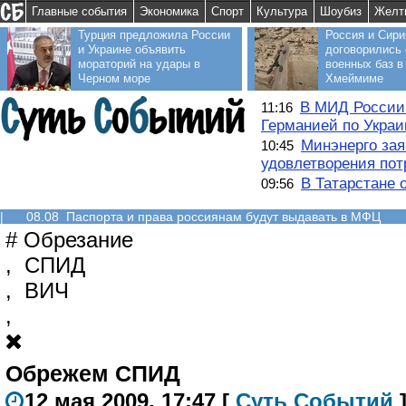
Главные события
Экономика
Спорт
Культура
Шоубиз
Желт
Турция предложила России
Россия и Сири
и Украине объявить
договорились 
мораторий на удары в
военных баз в
Черном море
Хмеймиме
В МИД России
11:16
Германией по Украи
Минэнерго зая
10:45
удовлетворения пот
В Татарстане 
09:56
|
08.08 Паспорта и права россиянам будут выдавать в МФЦ
#
Обрезание
,
СПИД
,
ВИЧ
,
Обрежем СПИД
12 мая 2009, 17:47
[
С
уть
С
о
б
ытий