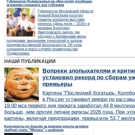
Губернатор Подмосковья на «Дне поля» пообещал
аграриям сохранить все субсидии
Губернатор Московской области
Андрей Воробьёв посетил
главную аграрную выставку
региона «День поля – 2026» в
деревне Бунятино
Дмитровского округа, где
обсудил с фермерами меры
поддержки, внедрение технологий и задачи
продовольственной безопасности. Об этом
сообщили в пресс-службе правительства
Подмосковья.
НАШИ ПУБЛИКАЦИИ
Вопреки злопыхателям и крити
установил рекорд по сборам уж
премьеры
Картина "Последний богатырь. Колобо
в России установил рекорд по кассов
19.00 мск первого дня проката заработал 44,8 миллио
больше, чем другие летние релизы 2026 года. При эт
картины, включая предпродажи, превысили 53,7 милл
Конкуренты по борьбе за думские кресла активно
требуют снять "Яблоко" с выборов