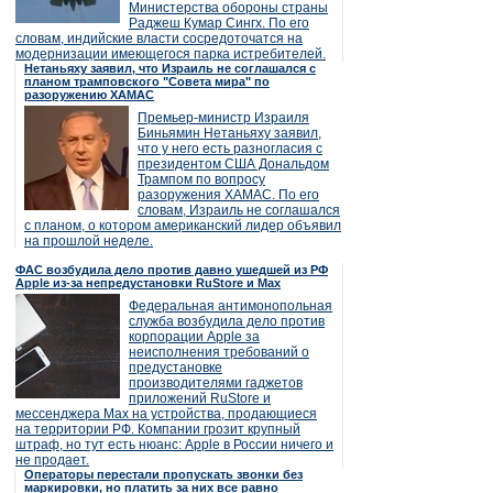
Министерства обороны страны
Раджеш Кумар Сингх. По его
словам, индийские власти сосредоточатся на
модернизации имеющегося парка истребителей.
Нетаньяху заявил, что Израиль не соглашался с
планом трамповского "Совета мира" по
разоружению ХАМАС
Премьер-министр Израиля
Биньямин Нетаньяху заявил,
что у него есть разногласия с
президентом США Дональдом
Трампом по вопросу
разоружения ХАМАС. По его
словам, Израиль не соглашался
с планом, о котором американский лидер объявил
на прошлой неделе.
ФАС возбудила дело против давно ушедшей из РФ
Apple из-за непредустановки RuStore и Max
Федеральная антимонопольная
служба возбудила дело против
корпорации Apple за
неисполнения требований о
предустановке
производителями гаджетов
приложений RuStore и
мессенджера Max на устройства, продающиеся
на территории РФ. Компании грозит крупный
штраф, но тут есть нюанс: Apple в России ничего и
не продает.
Операторы перестали пропускать звонки без
маркировки, но платить за них все равно