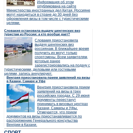
Информация об этом
опубликована на сайте
Министерства иностранных дел Китая. Россияне
могут находиться в стране до 30 дней без
оформления визы в том числе с туристическими
целями.
Словакия остановила выдачу шенгенских виз
туристам из России: а кто вообще дает?
Словакия приостановила
выдачу шенгенских виз
россиянам. В ближайшее время
получить их могут только
спортсмены. Всем заявителям,
которые ранее
зарегистрировались на подачу с
туристическими, деловыми или гостевыми
целями, запись аннулируют.
Венгрия приостановила прием заявлений на визы
в Казани, Самаре и Уфе
Венгрия приостановила прием
заявлений на визы в трех
российских городах. С 29 июня
документы перестанут
принимать в визовых центрах
Казани, Самары и Уфы.
Отмечается, что прием
документов на визы приостанавливается по
распоряжению Генерального консульства
Венгрии в Казани.
СПОРТ