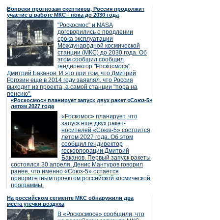
Вопреки прогнозам скептиков, Россия продолжит
участие в работе МКС - пока до 2030 года
"Роскосмос" и NASA
договорились о продлении
срока эксплуатации
Международной космической
станции (МКС) до 2030 года. Об
этом сообщил сообщил
гендиректор "Роскосмоса"
Дмитрий Баканов. И это при том, что Дмитрий
Рогозин еще в 2014 году заявлял, что Россия
выходит из проекта, а самой станции "пора на
пенсию".
«Роскосмос» планирует запуск двух ракет «Союз-5»
летом 2027 года
«Роскомос» планирует, что
запуск еще двух ракет-
носителей «Союз-5» состоится
летом 2027 года. Об этом
сообщил гендиректор
госкорпорации Дмитрий
Баканов. Первый запуск ракеты
состоялся 30 апреля. Денис Мантуров говорил
ранее, что именно «Союз-5» остается
приоритетным проектом российской космической
программы.
На российском сегменте МКС обнаружили два
места утечки воздуха
В «Роскосмосе» сообщили, что