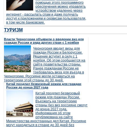
помощью этого программного
обеспечения можно управлять
устройством удаленно через
интернет - рассылать спам и даже получать
доступ к приложениям и сервисам пользователя,
в том числе банковские.
ТУРИЗМ
Власти Черногории объявили о введении виз для
граждан России и ряда других стран с 1 ноября
Черногория вводит визы для
граждан России и Белоруссии.
Решение вступит в силу с 1
ноября. Об этом сообщается на
сайте правительства страны.
Ранее гражданам России не
требовалась виза для въезда в
Черногорию. Россияне могли оставаться на
территории этой страны до 30 дней.
Китай продлил безвизовый режим для граждан
России до конца 2027 года
Китай продлил безвизовый
режим для граждан России.
Въезжать на территорию
страны без виз россияне смогут
до конца 2027 года.
Информация об этом
опубликована на сайте
Министерства иностранных дел Китая. Россияне
могут находиться в стране до 30 дней без