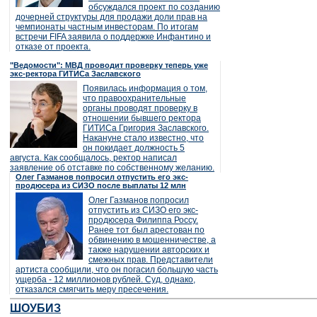
обсуждался проект по созданию
дочерней структуры для продажи доли прав на
чемпионаты частным инвесторам. По итогам
встречи FIFA заявила о поддержке Инфантино и
отказе от проекта.
"Ведомости": МВД проводит проверку теперь уже
экс-ректора ГИТИСа Заславского
Появилась информация о том,
что правоохранительные
органы проводят проверку в
отношении бывшего ректора
ГИТИСа Григория Заславского.
Накануне стало известно, что
он покидает должность 5
августа. Как сообщалось, ректор написал
заявление об отставке по собственному желанию.
Олег Газманов попросил отпустить его экс-
продюсера из СИЗО после выплаты 12 млн
Олег Газманов попросил
отпустить из СИЗО его экс-
продюсера Филиппа Россу.
Ранее тот был арестован по
обвинению в мошенничестве, а
также нарушении авторских и
смежных прав. Представители
артиста сообщили, что он погасил большую часть
ущерба - 12 миллионов рублей. Суд, однако,
отказался смягчить меру пресечения.
ШОУБИЗ