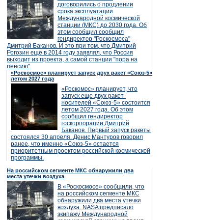
договорились о продлении
срока эксплуатации
Международной космической
станции (МКС) до 2030 года. Об
этом сообщил сообщил
гендиректор "Роскосмоса"
Дмитрий Баканов. И это при том, что Дмитрий
Рогозин еще в 2014 году заявлял, что Россия
выходит из проекта, а самой станции "пора на
пенсию".
«Роскосмос» планирует запуск двух ракет «Союз-5»
летом 2027 года
«Роскомос» планирует, что
запуск еще двух ракет-
носителей «Союз-5» состоится
летом 2027 года. Об этом
сообщил гендиректор
госкорпорации Дмитрий
Баканов. Первый запуск ракеты
состоялся 30 апреля. Денис Мантуров говорил
ранее, что именно «Союз-5» остается
приоритетным проектом российской космической
программы.
На российском сегменте МКС обнаружили два
места утечки воздуха
В «Роскосмосе» сообщили, что
на российском сегменте МКС
обнаружили два места утечки
воздуха. NASA предписало
экипажу Международной