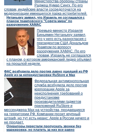
Министерства обороны страны
Раджеш Кумар Сингх. По его
словам, индийские власти сосредоточатся на
модернизации имеющегося парка истребителей.
Нетаньяху заявил, что Израиль не соглашался с
планом трамповского "Совета мира" по
разоружению ХАМАС
Премьер-министр Израиля
Биньямин Нетаньяху заявил,
что у него есть разногласия с
президентом США Дональдом
Трампом по вопросу
разоружения ХАМАС. По его
словам, Израиль не соглашался
с планом, о котором американский лидер объявил
на прошлой неделе.
ФАС возбудила дело против давно ушедшей из РФ
Apple из-за непредустановки RuStore и Max
Федеральная антимонопольная
служба возбудила дело против
корпорации Apple за
неисполнения требований о
предустановке
производителями гаджетов
приложений RuStore и
мессенджера Max на устройства, продающиеся
на территории РФ. Компании грозит крупный
штраф, но тут есть нюанс: Apple в России ничего и
не продает.
Операторы перестали пропускать звонки без
маркировки, но платить за них все равно