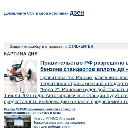
дзен
Добавляйте
CСб
в свои источники
0
Выделите ошибку и отправьте по
CTRL+ENTER
КАРТИНА ДНЯ
Правительство РФ разрешило в
бензина стандартов вплоть до 
Правительство России разрешило вво
территории страны бензина стандарто
"Евро-2". Решение будет действовать в
1 июля 2027 года. Автозаправочные станции будут об
предоставлять информацию о классе продаваемого то
Ректор МГИМО предложил ввести квоты для
олимпиадников при приеме в вузы
Ректор МГИМО Анатолий
Торкунов выступил за введение
квот для победителей