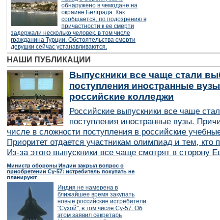
обнаружено в чемодане на
окраине Белграда. Как
сообщается, по подозрению в
причастности к ее смерти
задержали несколько человек, в том числе
гражданина Турции. Обстоятельства смерти
девушки сейчас устанавливаются.
НАШИ ПУБЛИКАЦИИ
Выпускники все чаще стали вы
поступления иностранные вузы
российские колледжи
Российские выпускники все чаще ста
поступления иностранные вузы. Причи
числе в сложности поступления в российские учебные
Приоритет отдается участникам олимпиад и тем, кто п
Из-за этого выпускники все чаще смотрят в сторону Е
Министр обороны Индии закрыл вопрос о
приобретении Су-57: истребитель покупать не
планируют
Индия не намерена в
ближайшее время закупать
новые российские истребители
"Сухой", в том числе Су-57. Об
этом заявил секретарь