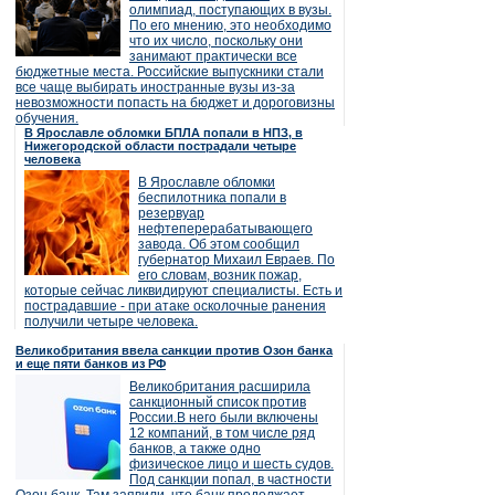
олимпиад, поступающих в вузы.
По его мнению, это необходимо
что их число, поскольку они
занимают практически все
бюджетные места. Российские выпускники стали
все чаще выбирать иностранные вузы из-за
невозможности попасть на бюджет и дороговизны
обучения.
В Ярославле обломки БПЛА попали в НПЗ, в
Нижегородской области пострадали четыре
человека
В Ярославле обломки
беспилотника попали в
резервуар
нефтеперерабатывающего
завода. Об этом сообщил
губернатор Михаил Евраев. По
его словам, возник пожар,
которые сейчас ликвидируют специалисты. Есть и
пострадавшие - при атаке осколочные ранения
получили четыре человека.
Великобритания ввела санкции против Озон банка
и еще пяти банков из РФ
Великобритания расширила
санкционный список против
России.В него были включены
12 компаний, в том числе ряд
банков, а также одно
физическое лицо и шесть судов.
Под санкции попал, в частности