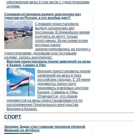
оформления визы в том числе с туристическими
целями.
Словакия остановила выдачу шенгенских виз
туристам из России: а кто вообще дает?
Словакия приостановила
выдачу шенгенских виз
россиянам. В ближайшее время
получить их могут только
спортсмены. Всем заявителям,
которые ранее
зарегистрировались на подачу с
туристическими, деловыми или гостевыми
целями, запись аннулируют.
Венгрия приостановила прием заявлений на визы
в Казани, Самаре и Уфе
Венгрия приостановила прием
заявлений на визы в трех
российских городах. С 29 июня
документы перестанут
принимать в визовых центрах
Казани, Самары и Уфы.
Отмечается, что прием
документов на визы приостанавливается по
распоряжению Генерального консульства
Венгрии в Казани.
СПОРТ
Зинедин Зидан стал главным тренером сборной
Франции по футболу