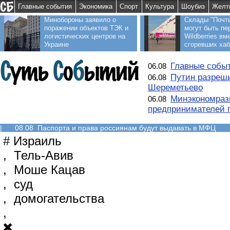
Главные события
Экономика
Спорт
Культура
Шоубиз
Желт
Минобороны заявило о
Склады "Почт
поражении объектов ТЭК и
могут быть пе
логистических центров на
Wildberries вм
Украине
сгоревших ха
Главные событ
06.08
Путин разреши
06.08
Шереметьево
Минэкономраз
06.08
предпринимателей п
|
08.08 Паспорта и права россиянам будут выдавать в МФЦ
#
Израиль
,
Тель-Авив
,
Моше Кацав
,
суд
,
домогательства
,