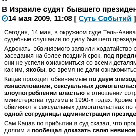
В Израиле судят бывшего президе
14 мая 2009, 11:08
[
С
уть
С
о
б
ытий
]
Сегодня, 14 мая, в окружном суде Тель-Авив
судебные слушания по делу бывшего президе
Адвокаты обвиняемого заявили ходатайство 
заседания на более поздний срок, под
предл
они не успели ознакомиться со всеми деталям
как им,
якобы
, во время не дали ознакомить
Кацав проходит обвиняемым
по двум эпизо
изнасиловании, сексуальных домогательс
злоупотреблении властью
в отношении сот
министерства туризма в 1990-х годах. Кроме т
обвиняют в сексуальных домогательствах по 
одной сотрудницы администрации презид
Сам Кацав по прибытии в суд сказал, что про
долгим и
пообещал доказать свою невинов