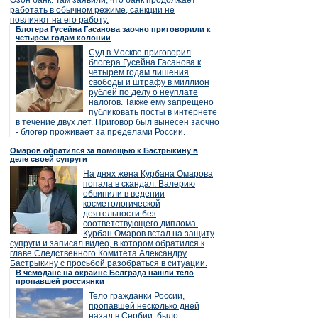
Озон банк. Там заявили, что банк продолжает
работать в обычном режиме, санкции не
повлияют на его работу.
Блогера Гусейна Гасанова заочно приговорили к
четырем годам колонии
Суд в Москве приговорил
блогера Гусейна Гасанова к
четырем годам лишения
свободы и штрафу в миллион
рублей по делу о неуплате
налогов. Также ему запрещено
публиковать посты в интернете
в течение двух лет. Приговор был вынесен заочно
- блогер проживает за пределами России.
Омаров обратился за помощью к Бастрыкину в
деле своей супруги
На днях жена Курбана Омарова
попала в скандал. Валерию
обвинили в ведении
косметологической
деятельности без
соответствующего диплома.
Курбан Омаров встал на защиту
супруги и записал видео, в котором обратился к
главе Следственного Комитета Александру
Бастрыкину с просьбой разобраться в ситуации.
В чемодане на окраине Белграда нашли тело
пропавшей россиянки
Тело гражданки России,
пропавшей несколько дней
назад в Сербии, было