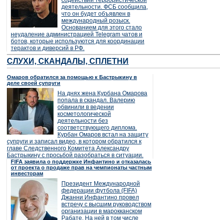
содействии террористической
деятельности. ФСБ сообщила,
что он будет объявлен в
международный розыск.
Основанием для этого стало
неудаление администрацией Telegram чатов и
ботов, которые используются для координации
терактов и диверсий в РФ.
СЛУХИ, СКАНДАЛЫ, СПЛЕТНИ
Омаров обратился за помощью к Бастрыкину в
деле своей супруги
На днях жена Курбана Омарова
попала в скандал. Валерию
обвинили в ведении
косметологической
деятельности без
соответствующего диплома.
Курбан Омаров встал на защиту
супруги и записал видео, в котором обратился к
главе Следственного Комитета Александру
Бастрыкину с просьбой разобраться в ситуации.
FIFA заявила о поддержке Инфантино и отказалась
от проекта о продаже прав на чемпионаты частным
инвесторам
Президент Международной
федерации футбола (FIFA)
Джанни Инфантино провел
встречу с высшим руководством
организации в марокканском
Рабате. На ней в том числе