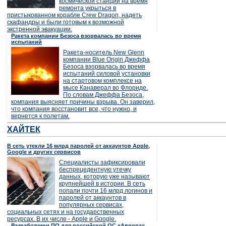
космической станции на время
ремонта укрыться в
пристыкованном корабле Crew Dragon, надеть
скафандры и были готовым к возможной
экстренной эвакуации.
Ракета компании Безоса взорвалась во время
испытаний
Ракета-носитель New Glenn
компании Blue Origin Джеффа
Безоса взорвалась во время
испытаний силовой установки
на стартовом комплексе на
мысе Канаверал во Флориде.
По словам Джеффа Безоса,
компания выясняет причины взрыва. Он заверил,
что компания восстановит все, что нужно, и
вернется к полетам.
ХАЙТЕК
В сеть утекли 16 млрд паролей от аккаунтов Apple,
Google и других сервисов
Специалисты зафиксировали
беспрецедентную утечку
данных, которую уже называют
крупнейшей в истории. В сеть
попали почти 16 млрд логинов и
паролей от аккаунтов в
популярных сервисах,
социальных сетях и на государственных
ресурсах. В их числе - Apple и Google.
Разработчики ПО для российской ОС «Аврора»