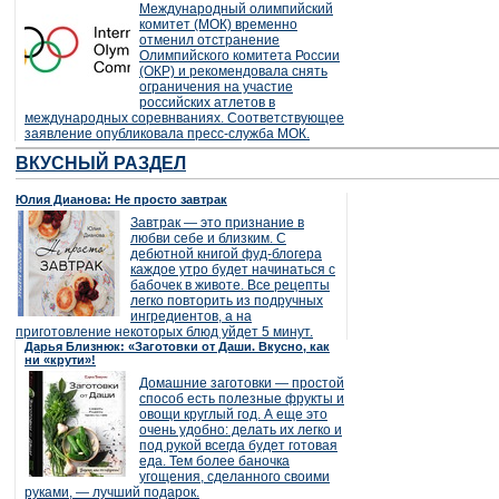
Международный олимпийский
комитет (МОК) временно
отменил отстранение
Олимпийского комитета России
(ОКР) и рекомендовала снять
ограничения на участие
российских атлетов в
международных соревнваниях. Соответствующее
заявление опубликовала пресс-служба МОК.
ВКУСНЫЙ РАЗДЕЛ
Юлия Дианова: Не просто завтрак
Завтрак — это признание в
любви себе и близким. С
дебютной книгой фуд-блогера
каждое утро будет начинаться с
бабочек в животе. Все рецепты
легко повторить из подручных
ингредиентов, а на
приготовление некоторых блюд уйдет 5 минут.
Дарья Близнюк: «Заготовки от Даши. Вкусно, как
ни «крути»!
Домашние заготовки — простой
способ есть полезные фрукты и
овощи круглый год. А еще это
очень удобно: делать их легко и
под рукой всегда будет готовая
еда. Тем более баночка
угощения, сделанного своими
руками, — лучший подарок.