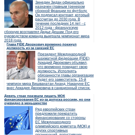
Зинедин Зидан официально
назначен главным тренером
сборной Франции по футболу.
Он подписал контракт, который
рассчитан до 2030 года. В
течение последних 14 лет - с
2012 года - французскую
сборную возглавлял Дидье Дешам. Под его
руководством команда выиграла чемпионат мира
2018 года.
Глава FIDE Дворкович временно покинул
должность из-за санкций ЕС
Президент Международной
шахматной федерации (FIDE)
Аркадий Дворкович объявил,
что временно покидает свою
должность. Исполнять
обязанности главы организации
будет его заместитель, 15-й
чемпион мира Вишванатан Ананд. Накануне ЕС
внес Аркадия Дворковича в санкционный список.
Девять стран призвали лишить МОК
финансирования ЕС из-за допуска россиян, но они
очевидно в меньшинстве
Ряд европейских стран
предложили прекратить
финансирование со стороны
ЕС Международного
олимпийского комитета (МОК) и
других спортивных
организаций, допустивших