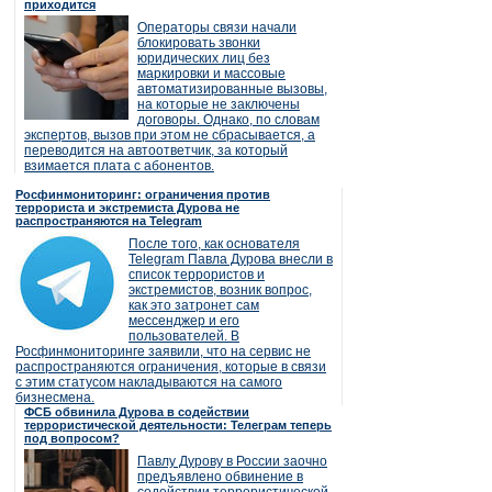
приходится
Операторы связи начали
блокировать звонки
юридических лиц без
маркировки и массовые
автоматизированные вызовы,
на которые не заключены
договоры. Однако, по словам
экспертов, вызов при этом не сбрасывается, а
переводится на автоответчик, за который
взимается плата с абонентов.
Росфинмониторинг: ограничения против
террориста и экстремиста Дурова не
распространяются на Telegram
После того, как основателя
Telegram Павла Дурова внесли в
список террористов и
экстремистов, возник вопрос,
как это затронет сам
мессенджер и его
пользователей. В
Росфинмониторинге заявили, что на сервис не
распространяются ограничения, которые в связи
с этим статусом накладываются на самого
бизнесмена.
ФСБ обвинила Дурова в содействии
террористической деятельности: Телеграм теперь
под вопросом?
Павлу Дурову в России заочно
предъявлено обвинение в