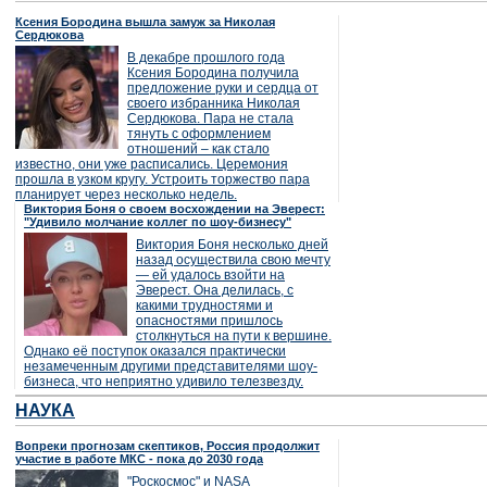
Ксения Бородина вышла замуж за Николая
Сердюкова
В декабре прошлого года
Ксения Бородина получила
предложение руки и сердца от
своего избранника Николая
Сердюкова. Пара не стала
тянуть с оформлением
отношений – как стало
известно, они уже расписались. Церемония
прошла в узком кругу. Устроить торжество пара
планирует через несколько недель.
Виктория Боня о своем восхождении на Эверест:
"Удивило молчание коллег по шоу-бизнесу"
Виктория Боня несколько дней
назад осуществила свою мечту
— ей удалось взойти на
Эверест. Она делилась, с
какими трудностями и
опасностями пришлось
столкнуться на пути к вершине.
Однако её поступок оказался практически
незамеченным другими представителями шоу-
бизнеса, что неприятно удивило телезвезду.
НАУКА
Вопреки прогнозам скептиков, Россия продолжит
участие в работе МКС - пока до 2030 года
"Роскосмос" и NASA