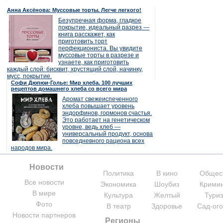
Анна Аксёнова: Муссовые торты. Легче легкого!
Безупречная форма, гладкое
покрытие, идеальный разрез —
книга расскажет, как
приготовить торт
перфекциониста. Вы увидите
муссовые торты в разрезе и
узнаете, как приготовить
каждый слой: бисквит, хрустящий слой, начинку,
мусс, покрытие.
Софи Дюпюи-Голье: Мир хлеба. 100 лучших
рецептов домашнего хлеба со всего мира
Аромат свежеиспеченного
хлеба повышает уровень
эндорфинов, гормонов счастья.
Это работает на генетическом
уровне, ведь хлеб —
универсальный продукт, основа
повседневного рациона всех
народов мира.
Новости
Политика
В кино
Общес
Все новости
Экономика
Шоубиз
Крими
В мире
Культура
Желтый
Тури
Фото
В театр
Здоровье
Сад-ог
Новости партнеров
Регионы