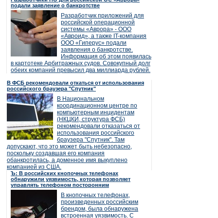
подали заявление о банкротстве
Разработчик приложений для
российской операционной
системы «Аврора» - ООО
«Авроид», а также IT-компания
ООО «Гиперус» подали
заявления о банкротстве.
Информация об этом появилась
в картотеке Арбитражных судов. Совокупный долг
обеих компаний превысил два миллиарда рублей.
В ФСБ рекомендовали откаться от использования
российского браузера "Спутник"
В Национальном
координационном центре по
компьютерным инцидентам
(НКЦКИ, структура ФСБ)
рекомендовали отказаться от
использования российского
браузера "Спутник". Там
допускают, что это может быть небезопасно,
поскольку создавшая его компания
обанкротилась, а доменное имя выкуплено
компанией из США.
Ъ: В российских кнопочных телефонах
обнаружили уязвимость, которая позволяет
управлять телефоном посторонним
В кнопочных телефонах,
произведенных российским
брендом, была обнаружена
встроенная уязвимость. С