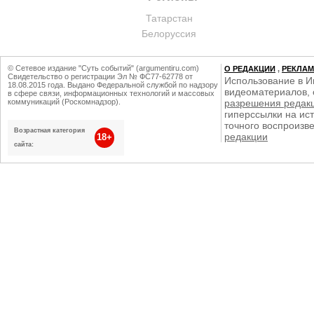
Татарстан
Белоруссия
© Сетевое издание "Суть событий" (argumentiru.com)
О РЕДАКЦИИ
,
РЕКЛА
Свидетельство о регистрации Эл № ФС77-62778 от
Использование в И
18.08.2015 года. Выдано Федеральной службой по надзору
видеоматериалов, 
в сфере связи, информационных технологий и массовых
коммуникаций (Роскомнадзор).
разрешения редак
гиперссылки на ист
точного воспроизв
Возрастная категория
редакции
18+
сайта: