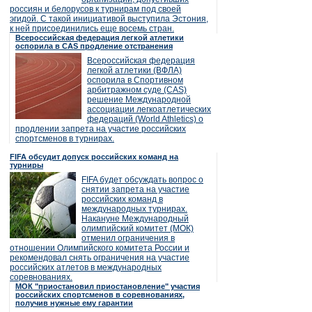
россиян и белорусов к турнирам под своей
эгидой. С такой инициативой выступила Эстония,
к ней присоединились еще восемь стран.
Всероссийская федерация легкой атлетики
оспорила в CAS продление отстранения
Всероссийская федерация
легкой атлетики (ВФЛА)
оспорила в Спортивном
арбитражном суде (CAS)
решение Международной
ассоциации легкоатлетических
федераций (World Athletics) о
продлении запрета на участие российских
спортсменов в турнирах.
FIFA обсудит допуск российских команд на
турниры
FIFA будет обсуждать вопрос о
снятии запрета на участие
российских команд в
международных турнирах.
Накануне Международный
олимпийский комитет (МОК)
отменил ограничения в
отношении Олимпийского комитета России и
рекомендовал снять ограничения на участие
российских атлетов в международных
соревнованиях.
МОК "приостановил приостановление" участия
российских спортсменов в соревнованиях,
получив нужные ему гарантии