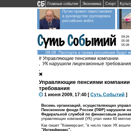
Главные события
Экономика
Спорт
Культ
Путин провел перестановки
в руководстве группировок
российских войск
09:26
05.08
05.08
|
08.08 Паспорта и права россиянам будут 
#
Управляющие пенсиями компании
,
УК нарушили лицензионные требования
,
Управляющие пенсиями компании
требования
1 июня 2009, 17:40
[
С
уть
С
о
б
ытий
]
Восемь организаций, осуществляющих управл
Пенсионном фонде России (ПФР) нарушили н
Федеральной службой по финансовым рынка
управляющих компаний (УК) упал ниже 60 миллио
Как пишет "Коммерсант, "в число таких УК вошли
"Интерфинанс".