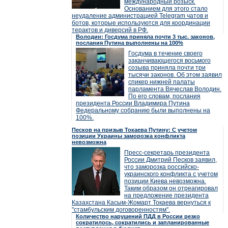
международный розыск.
Основанием для этого стало
неудаление администрацией Telegram чатов и
ботов, которые используются для координации
терактов и диверсий в РФ.
Володин: Госдума приняла почти 3 тыс. законов,
послания Путина выполнены на 100%
Госдума в течение своего
заканчивающегося восьмого
созыва приняла почти три
тысячи законов. Об этом заявил
спикер нижней палаты
парламента Вячеслав Володин.
По его словам, послания
президента России Владимира Путина
Федеральному собранию были выполнены на
100%.
Песков на призыв Токаева Путину: С учетом
позиции Украины заморозка конфликта
невозможна
Пресс-секретарь президента
России Дмитрий Песков заявил,
что заморозка российско-
украинского конфликта с учетом
позиции Киева невозможна.
Таким образом он отреагировал
на предложение президента
Казахстана Касым-Жомарт Токаева вернуться к
"стамбульским договоренностям".
Количество нарушений ПДД в России резко
сократилось, сократились и запланированные