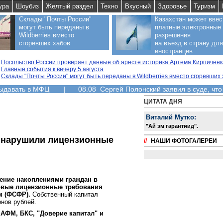
ура
Шоубиз
Желтый раздел
Техно
Вкусный
Здоровье
Туризм
Склады "Почты России"
Казахстан может ввес
могут быть переданы в
платные электронные
Wildberries вместо
разрешения
сгоревших хабов
на въезд в страну для
иностранцев
Посольство России проверяет данные об аресте историка Артема Кирпиченк
Главные события к вечеру 5 августа
Склады "Почты России" могут быть переданы в Wildberries вместо сгоревших
выдавать в МФЦ
|
08.08 Сергей Полонский заявил в суде, что
ЦИТАТА ДНЯ
Виталий Мутко:
"Aй эм гарантиид".
 нарушили лицензионные
//
НАШИ ФОТОГАЛЕРЕИ
ение накоплениями граждан в
овые лицензионные требования
м (ФСФР).
Собственный капитал
нов рублей.
АФМ, БКС, "Доверие капитал" и