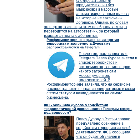
блокировать звонки
юридических лиц без
маркировки и массовые
автоматизированные вызовы,
на которые не заключены
договоры. Однако, по словам
экспертов, вызов при этом не сбрасывается, а
переводится на автоответчик, за который
взимается плата с абонентов.
Росфинмониторинг: ограничения против
террориста и экстремиста Дурова не
распространяются на Telegram
После того, как основателя
Telegram Павла Дурова внесли в
список террористов и
экстремистов, возник вопрос,
как это затронет сам
мессенджер и его
пользователей. В
Росфинмониторинге заявили, что на сервис не
распространяются ограничения, которые в связи
с этим статусом накладываются на самого
бизнесмена.
ФСБ обвинила Дурова в содействии
террористической деятельности: Телеграм теперь
под вопросом?
Павлу Дурову в России заочно
предъявлено обвинение в
содействии террористической
деятельности. ФСБ сообщила,
что он будет объявлен в