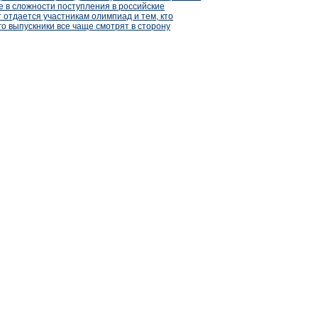
ле в сложности поступления в российские
 отдается участникам олимпиад и тем, кто
го выпускники все чаще смотрят в сторону