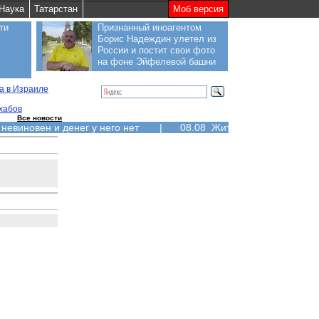
Наука
Татарстан
Моб версия
ти
Признанный иноагентом
Борис Надеждин улетел из
России и постит свои фото
на фоне Эйфелевой башни
а в Израиле
 хабов
Все новости
 невиновен и денег у него нет
|
08.08 Жители Курильских ос