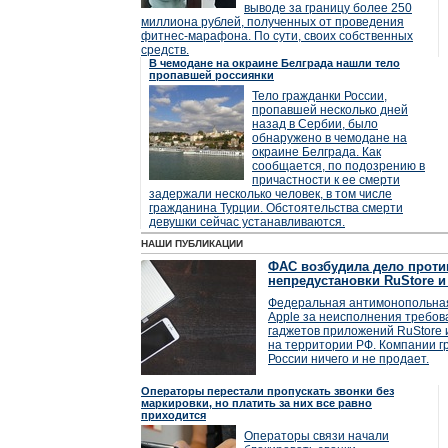
выводе за границу более 250
миллиона рублей, полученных от проведения
фитнес-марафона. По сути, своих собственных
средств.
В чемодане на окраине Белграда нашли тело
пропавшей россиянки
Тело гражданки России,
пропавшей несколько дней
назад в Сербии, было
обнаружено в чемодане на
окраине Белграда. Как
сообщается, по подозрению в
причастности к ее смерти
задержали несколько человек, в том числе
гражданина Турции. Обстоятельства смерти
девушки сейчас устанавливаются.
НАШИ ПУБЛИКАЦИИ
ФАС возбудила дело против
непредустановки RuStore и
Федеральная антимонопольная
Apple за неисполнения требов
гаджетов приложений RuStore 
на территории РФ. Компании гр
России ничего и не продает.
Операторы перестали пропускать звонки без
маркировки, но платить за них все равно
приходится
Операторы связи начали