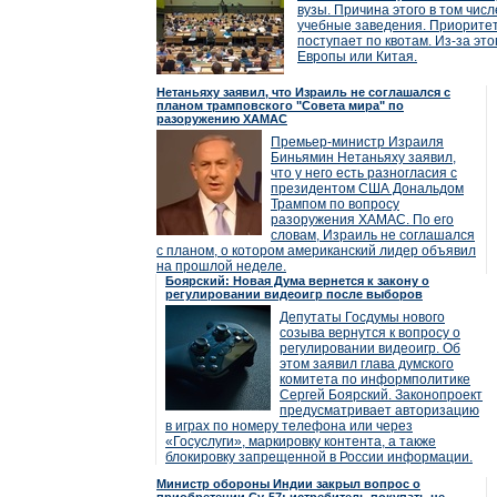
вузы. Причина этого в том чис
учебные заведения. Приоритет
поступает по квотам. Из-за это
Европы или Китая.
Нетаньяху заявил, что Израиль не соглашался с
планом трамповского "Совета мира" по
разоружению ХАМАС
Премьер-министр Израиля
Биньямин Нетаньяху заявил,
что у него есть разногласия с
президентом США Дональдом
Трампом по вопросу
разоружения ХАМАС. По его
словам, Израиль не соглашался
с планом, о котором американский лидер объявил
на прошлой неделе.
Боярский: Новая Дума вернется к закону о
регулировании видеоигр после выборов
Депутаты Госдумы нового
созыва вернутся к вопросу о
регулировании видеоигр. Об
этом заявил глава думского
комитета по информполитике
Сергей Боярский. Законопроект
предусматривает авторизацию
в играх по номеру телефона или через
«Госуслуги», маркировку контента, а также
блокировку запрещенной в России информации.
Министр обороны Индии закрыл вопрос о