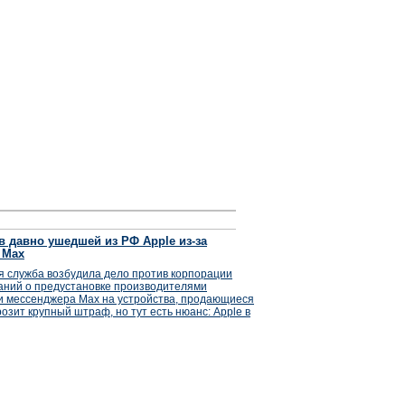
 давно ушедшей из РФ Apple из-за
 Max
 служба возбудила дело против корпорации
аний о предустановке производителями
и мессенджера Max на устройства, продающиеся
озит крупный штраф, но тут есть нюанс: Apple в