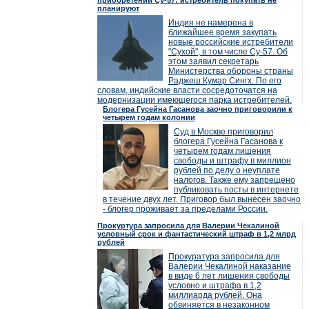
приобретении Су-57: истребитель покупать не
планируют
Индия не намерена в
ближайшее время закупать
новые российские истребители
"Сухой", в том числе Су-57. Об
этом заявил секретарь
Министерства обороны страны
Раджеш Кумар Сингх. По его
словам, индийские власти сосредоточатся на
модернизации имеющегося парка истребителей.
Блогера Гусейна Гасанова заочно приговорили к
четырем годам колонии
Суд в Москве приговорил
блогера Гусейна Гасанова к
четырем годам лишения
свободы и штрафу в миллион
рублей по делу о неуплате
налогов. Также ему запрещено
публиковать посты в интернете
в течение двух лет. Приговор был вынесен заочно
- блогер проживает за пределами России.
Прокуртура запросила для Валерии Чекалиной
условный срок и фантастический штраф в 1,2 млрд
рублей
Прокуратура запросила для
Валерии Чекалиной наказание
в виде 6 лет лишения свободы
условно и штрафа в 1,2
миллиарда рублей. Она
обвиняется в незаконном