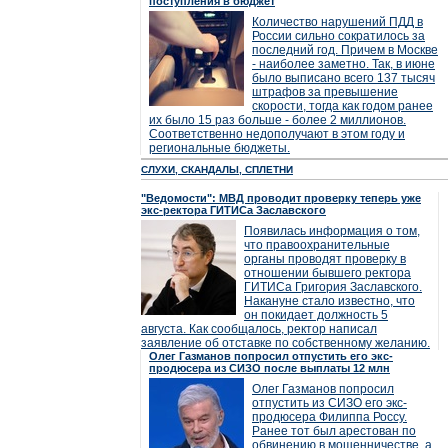
поступления в бюджет
Количество нарушений ПДД в
России сильно сократилось за
последний год. Причем в Москве
- наиболее заметно. Так, в июне
было выписано всего 137 тысяч
штрафов за превышение
скорости, тогда как годом ранее
их было 15 раз больше - более 2 миллионов.
Соответственно недополучают в этом году и
региональные бюджеты.
СЛУХИ, СКАНДАЛЫ, СПЛЕТНИ
"Ведомости": МВД проводит проверку теперь уже
экс-ректора ГИТИСа Заславского
Появилась информация о том,
что правоохранительные
органы проводят проверку в
отношении бывшего ректора
ГИТИСа Григория Заславского.
Накануне стало известно, что
он покидает должность 5
августа. Как сообщалось, ректор написал
заявление об отставке по собственному желанию.
Олег Газманов попросил отпустить его экс-
продюсера из СИЗО после выплаты 12 млн
Олег Газманов попросил
отпустить из СИЗО его экс-
продюсера Филиппа Россу.
Ранее тот был арестован по
обвинению в мошенничестве, а