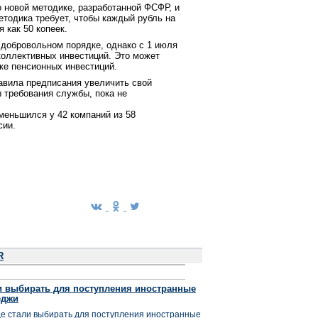
 новой методике, разработанной ФСФР, и
етодика требует, чтобы каждый рубль на
 как 50 копеек.
добровольном порядке, однако с 1 июля
коллективных инвестиций. Это может
ке пенсионных инвестиций.
вила предписания увеличить свой
 требования службы, пока не
меньшился у 42 компаний из 58
сии.
R
и выбирать для поступления иностранные
еджи
ще стали выбирать для поступления иностранные