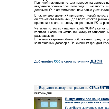
Причиной нарушения стала переоценка активов по
введенной осенью прошлого года. В частности, м
депозите УК в аффилированном банке учитывался
В настоящее время УК применяют новый метод в 
он станет обязательным для всех игроков рынка 
привести к значительному сокращению УК на рын
Четырем из восьми нарушителей ФСФР уже напра
капитал. Названия компаний, которым отправлены
разглашаются.
В первом квартале объем собственных средств у
заключивших договор с Пенсионным фондом Рос
дзен
Добавляйте
CСб
в свои источники
0
Выделите ошибку и отправьте по
CTRL+ENTE
КАРТИНА ДНЯ
Выпускники все чаще стал
вузы или российские колл
Российские выпускники все ча