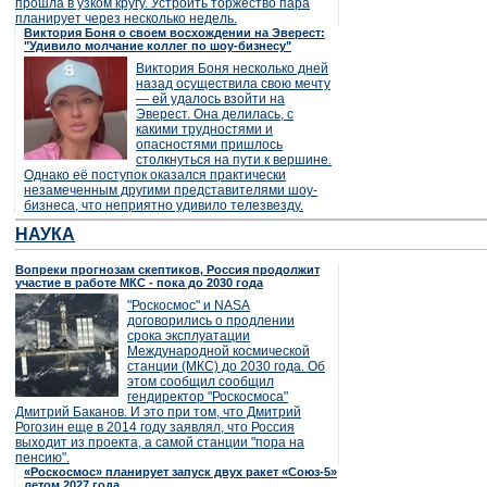
прошла в узком кругу. Устроить торжество пара
планирует через несколько недель.
Виктория Боня о своем восхождении на Эверест:
"Удивило молчание коллег по шоу-бизнесу"
Виктория Боня несколько дней
назад осуществила свою мечту
— ей удалось взойти на
Эверест. Она делилась, с
какими трудностями и
опасностями пришлось
столкнуться на пути к вершине.
Однако её поступок оказался практически
незамеченным другими представителями шоу-
бизнеса, что неприятно удивило телезвезду.
НАУКА
Вопреки прогнозам скептиков, Россия продолжит
участие в работе МКС - пока до 2030 года
"Роскосмос" и NASA
договорились о продлении
срока эксплуатации
Международной космической
станции (МКС) до 2030 года. Об
этом сообщил сообщил
гендиректор "Роскосмоса"
Дмитрий Баканов. И это при том, что Дмитрий
Рогозин еще в 2014 году заявлял, что Россия
выходит из проекта, а самой станции "пора на
пенсию".
«Роскосмос» планирует запуск двух ракет «Союз-5»
летом 2027 года