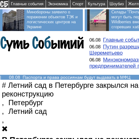
Главные события
Экономика
Спорт
Культура
Шоубиз
Желт
Минобороны заявило о
Склады "Почт
поражении объектов ТЭК и
могут быть пе
логистических центров на
Wildberries вм
Украине
сгоревших ха
Главные событ
06.08
Путин разреши
06.08
Шереметьево
Минэкономраз
06.08
предпринимателей п
|
08.08 Паспорта и права россиянам будут выдавать в МФЦ
#
Летний сад в Петербурге закрылся на
реконструкцию
,
Петербург
,
Летний сад
,