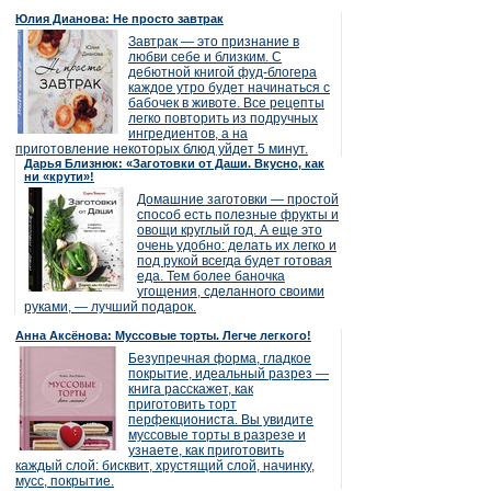
Юлия Дианова: Не просто завтрак
Завтрак — это признание в
любви себе и близким. С
дебютной книгой фуд-блогера
каждое утро будет начинаться с
бабочек в животе. Все рецепты
легко повторить из подручных
ингредиентов, а на
приготовление некоторых блюд уйдет 5 минут.
Дарья Близнюк: «Заготовки от Даши. Вкусно, как
ни «крути»!
Домашние заготовки — простой
способ есть полезные фрукты и
овощи круглый год. А еще это
очень удобно: делать их легко и
под рукой всегда будет готовая
еда. Тем более баночка
угощения, сделанного своими
руками, — лучший подарок.
Анна Аксёнова: Муссовые торты. Легче легкого!
Безупречная форма, гладкое
покрытие, идеальный разрез —
книга расскажет, как
приготовить торт
перфекциониста. Вы увидите
муссовые торты в разрезе и
узнаете, как приготовить
каждый слой: бисквит, хрустящий слой, начинку,
мусс, покрытие.