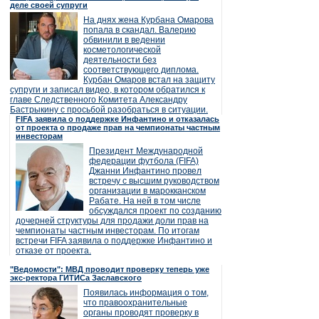
деле своей супруги
На днях жена Курбана Омарова
попала в скандал. Валерию
обвинили в ведении
косметологической
деятельности без
соответствующего диплома.
Курбан Омаров встал на защиту
супруги и записал видео, в котором обратился к
главе Следственного Комитета Александру
Бастрыкину с просьбой разобраться в ситуации.
FIFA заявила о поддержке Инфантино и отказалась
от проекта о продаже прав на чемпионаты частным
инвесторам
Президент Международной
федерации футбола (FIFA)
Джанни Инфантино провел
встречу с высшим руководством
организации в марокканском
Рабате. На ней в том числе
обсуждался проект по созданию
дочерней структуры для продажи доли прав на
чемпионаты частным инвесторам. По итогам
встречи FIFA заявила о поддержке Инфантино и
отказе от проекта.
"Ведомости": МВД проводит проверку теперь уже
экс-ректора ГИТИСа Заславского
Появилась информация о том,
что правоохранительные
органы проводят проверку в