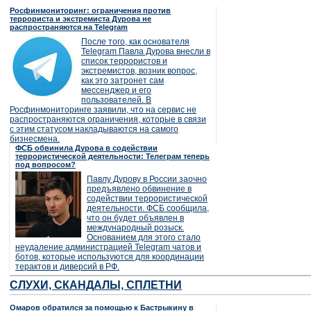
Росфинмониторинг: ограничения против
террориста и экстремиста Дурова не
распространяются на Telegram
После того, как основателя
Telegram Павла Дурова внесли в
список террористов и
экстремистов, возник вопрос,
как это затронет сам
мессенджер и его
пользователей. В
Росфинмониторинге заявили, что на сервис не
распространяются ограничения, которые в связи
с этим статусом накладываются на самого
бизнесмена.
ФСБ обвинила Дурова в содействии
террористической деятельности: Телеграм теперь
под вопросом?
Павлу Дурову в России заочно
предъявлено обвинение в
содействии террористической
деятельности. ФСБ сообщила,
что он будет объявлен в
международный розыск.
Основанием для этого стало
неудаление администрацией Telegram чатов и
ботов, которые используются для координации
терактов и диверсий в РФ.
СЛУХИ, СКАНДАЛЫ, СПЛЕТНИ
Омаров обратился за помощью к Бастрыкину в