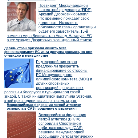
Президент Международной
шахматной федерации (FIDE)
Аркадий Дворкович объявил,
что временно покидает свою
должность. Исполнять
обязанности главы организации
будет его заместитель, 15-й
чемпион мира Вишванатан Ананд. Накануне ЕС
внес Аркадия Дворковича в санкционный список.
Девять стран призвали лишить МОК
финансирования ЕС из-за допуска россиян, но они
очевидно в меньшинстве
Ряд европейских стран
предложили прекратить
финансирование со стороны
ЕС Международного
олимпийского комитета (МОК) и
других спортивных
организаций, допустивших
россиян и белорусов к турнирам под своей
эгидой. С такой инициативой выступила Эстония,
к ней присоединились еще восемь стран.
Всероссийская федерация легкой атлетики
оспорила в CAS продление отстранения
Всероссийская федерация
легкой атлетики (ВФЛА)
оспорила в Спортивном
арбитражном суде (CAS)
решение Международной
ассоциации легкоатлетических