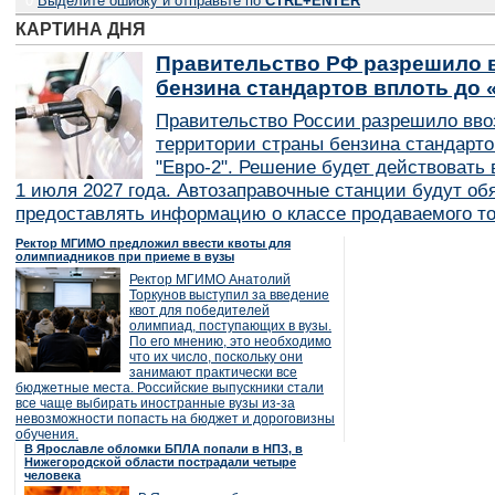
0
Выделите ошибку и отправьте по
CTRL+ENTER
КАРТИНА ДНЯ
Правительство РФ разрешило в
бензина стандартов вплоть до 
Правительство России разрешило вво
территории страны бензина стандарто
"Евро-2". Решение будет действовать в
1 июля 2027 года. Автозаправочные станции будут об
предоставлять информацию о классе продаваемого то
Ректор МГИМО предложил ввести квоты для
олимпиадников при приеме в вузы
Ректор МГИМО Анатолий
Торкунов выступил за введение
квот для победителей
олимпиад, поступающих в вузы.
По его мнению, это необходимо
что их число, поскольку они
занимают практически все
бюджетные места. Российские выпускники стали
все чаще выбирать иностранные вузы из-за
невозможности попасть на бюджет и дороговизны
обучения.
В Ярославле обломки БПЛА попали в НПЗ, в
Нижегородской области пострадали четыре
человека