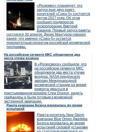
«Роскомос» планирует, что
запуск еще двух ракет-
носителей «Союз-5» состоится
летом 2027 года. Об этом
сообщил гендиректор
госкорпорации Дмитрий
Баканов. Первый запуск ракеты
состоялся 30 апреля. Денис Мантуров говорил
ранее, что именно «Союз-5» остается
приоритетным проектом российской космической
программы.
На российском сегменте МКС обнаружили два
места утечки воздуха
В «Роскосмосе» сообщили, что
на российском сегменте МКС
обнаружили два места утечки
воздуха. NASA предписало
экипажу Международной
космической станции на время
ремонта укрыться в
пристыкованном корабле Crew Dragon, надеть
скафандры и были готовым к возможной
экстренной эвакуации.
Ракета компании Безоса взорвалась во время
испытаний
Ракета-носитель New Glenn
компании Blue Origin Джеффа
Безоса взорвалась во время
испытаний силовой установки
на стартовом комплексе на