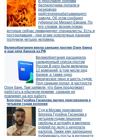
В Ярославле обломки
беспилотника попали в
резервуар
нефтеперерабатывающего
завода. Об этом сообщил
губернатор Михаил Евраев. По
его словам, возник пожар,
которые сейчас ликвидируют специалисты. Есть и
пострадавшие - при атаке осколочные ранения
получили четыре человека.
Великобритания ввела санкции против Озон банка
и еще пяти банков из РФ
Великобритания расширила
санкционный список против
России.В него были включены
12 компаний, в том числе ряд
банков, а также одно
физическое лицо и шесть судов.
Под санкции попал, в частности
Озон банк. Там заявили, что банк продолжает
работать в обычном режиме, санкции не
повлияют на его работу.
Блогера Гусейна Гасанова заочно приговорили к
четырем годам колонии
Суд в Москве приговорил
блогера Гусейна Гасанова к
четырем годам лишения
свободы и штрафу в миллион
рублей по делу о неуплате
налогов. Также ему запрещено
публиковать посты в интернете