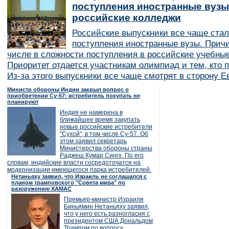
поступления иностранные вузы
российские колледжи
Российские выпускники все чаще ста
поступления иностранные вузы. Причи
числе в сложности поступления в российские учебные
Приоритет отдается участникам олимпиад и тем, кто п
Из-за этого выпускники все чаще смотрят в сторону Е
Министр обороны Индии закрыл вопрос о
приобретении Су-57: истребитель покупать не
планируют
Индия не намерена в
ближайшее время закупать
новые российские истребители
"Сухой", в том числе Су-57. Об
этом заявил секретарь
Министерства обороны страны
Раджеш Кумар Сингх. По его
словам, индийские власти сосредоточатся на
модернизации имеющегося парка истребителей.
Нетаньяху заявил, что Израиль не соглашался с
планом трамповского "Совета мира" по
разоружению ХАМАС
Премьер-министр Израиля
Биньямин Нетаньяху заявил,
что у него есть разногласия с
президентом США Дональдом
Трампом по вопросу