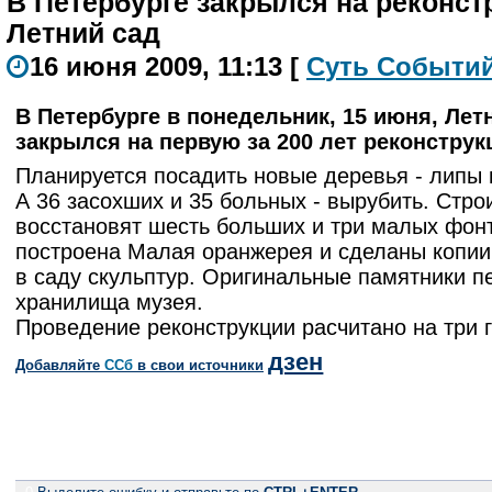
В Петербурге закрылся на реконс
Летний сад
16 июня 2009, 11:13
[
С
уть
С
о
б
ыти
В Петербурге в понедельник, 15 июня, Лет
закрылся на первую за 200 лет реконструк
Планируется посадить новые деревья - липы 
А 36 засохших и 35 больных - вырубить. Стро
восстановят шесть больших и три малых фонт
построена Малая оранжерея и сделаны копи
в саду скульптур. Оригинальные памятники п
хранилища музея.
Проведение реконструкции расчитано на три г
дзен
Добавляйте
CСб
в свои источники