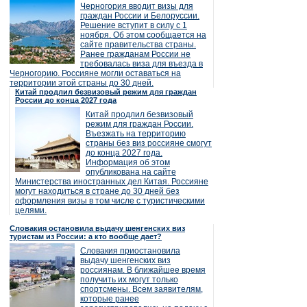
Черногория вводит визы для
граждан России и Белоруссии.
Решение вступит в силу с 1
ноября. Об этом сообщается на
сайте правительства страны.
Ранее гражданам России не
требовалась виза для въезда в
Черногорию. Россияне могли оставаться на
территории этой страны до 30 дней.
Китай продлил безвизовый режим для граждан
России до конца 2027 года
Китай продлил безвизовый
режим для граждан России.
Въезжать на территорию
страны без виз россияне смогут
до конца 2027 года.
Информация об этом
опубликована на сайте
Министерства иностранных дел Китая. Россияне
могут находиться в стране до 30 дней без
оформления визы в том числе с туристическими
целями.
Словакия остановила выдачу шенгенских виз
туристам из России: а кто вообще дает?
Словакия приостановила
выдачу шенгенских виз
россиянам. В ближайшее время
получить их могут только
спортсмены. Всем заявителям,
которые ранее