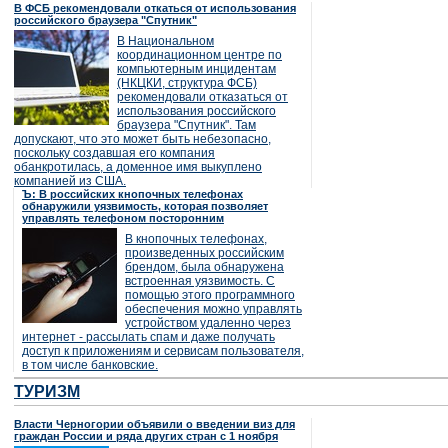
В ФСБ рекомендовали откаться от использования
российского браузера "Спутник"
В Национальном
координационном центре по
компьютерным инцидентам
(НКЦКИ, структура ФСБ)
рекомендовали отказаться от
использования российского
браузера "Спутник". Там
допускают, что это может быть небезопасно,
поскольку создавшая его компания
обанкротилась, а доменное имя выкуплено
компанией из США.
Ъ: В российских кнопочных телефонах
обнаружили уязвимость, которая позволяет
управлять телефоном посторонним
В кнопочных телефонах,
произведенных российским
брендом, была обнаружена
встроенная уязвимость. С
помощью этого программного
обеспечения можно управлять
устройством удаленно через
интернет - рассылать спам и даже получать
доступ к приложениям и сервисам пользователя,
в том числе банковские.
ТУРИЗМ
Власти Черногории объявили о введении виз для
граждан России и ряда других стран с 1 ноября