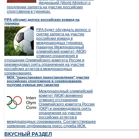
федераций (World Athletics) о
продлении запрета на участие российских
спортсменов в турнирах.
FIFA обсудит допуск российских команд на
турниры
FIFA будет обсуждать вопрос о
снятии запрета на участие
российских команд в
международных турнирах.
Накануне Международный
олимпийский комитет (МОК)
отменил ограничения в
отношении Олимпийского комитета России и
рекомендовал снять ограничения на участие
российских атлетов в международных
соревнованиях.
МОК "приостановил приостановление" участия
российских спортсменов в соревнованиях,
получив нужные ему гарантии
Международный олимпийский
комитет (МОК) временно
отменил отстранение
Олимпийского комитета России
(ОКР) и рекомендовала снять
ограничения на участие
российских атлетов в
международных соревнваниях. Соответствующее
заявление опубликовала пресс-служба МОК.
ВКУСНЫЙ РАЗДЕЛ