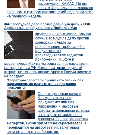
разоружения ХАМАС. По его
словам, Израиль не соглашался
с планом, о котором американский лидер объявил
на прошлой неделе.
ФАС возбудила дело против давно ушедшей из РФ
Apple из-за непредустановки RuStore и Max
Федеральная антимонопольная
служба возбудила дело против
корпорации Apple за
неисполнения требований о
предустановке
производителями гаджетов
приложений RuStore и
мессенджера Max на устройства, продающиеся
на территории РФ. Компании грозит крупный
штраф, но тут есть нюанс: Apple в России ничего и
не продает.
Операторы перестали пропускать звонки без
маркировки, но платить за них все равно
приходится
Операторы связи начали
блокировать звонки
юридических лиц без
маркировки и массовые
автоматизированные вызовы,
на которые не заключены
договоры. Однако, по словам
экспертов, вызов при этом не сбрасывается, а
переводится на автоответчик, за который
взимается плата с абонентов.