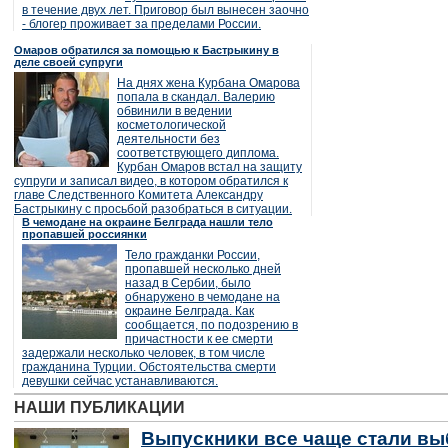
в течение двух лет. Приговор был вынесен заочно
- блогер проживает за пределами России.
Омаров обратился за помощью к Бастрыкину в
деле своей супруги
На днях жена Курбана Омарова
попала в скандал. Валерию
обвинили в ведении
косметологической
деятельности без
соответствующего диплома.
Курбан Омаров встал на защиту
супруги и записал видео, в котором обратился к
главе Следственного Комитета Александру
Бастрыкину с просьбой разобраться в ситуации.
В чемодане на окраине Белграда нашли тело
пропавшей россиянки
Тело гражданки России,
пропавшей несколько дней
назад в Сербии, было
обнаружено в чемодане на
окраине Белграда. Как
сообщается, по подозрению в
причастности к ее смерти
задержали несколько человек, в том числе
гражданина Турции. Обстоятельства смерти
девушки сейчас устанавливаются.
НАШИ ПУБЛИКАЦИИ
Выпускники все чаще стали вы