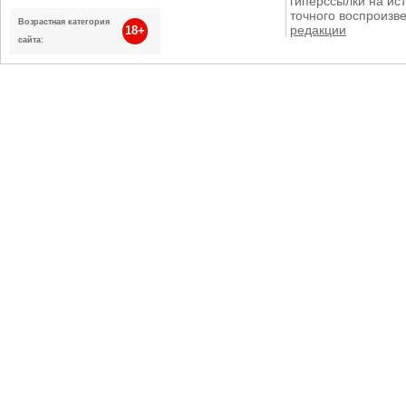
гиперссылки на ист
точного воспроизв
Возрастная категория
редакции
18+
сайта: