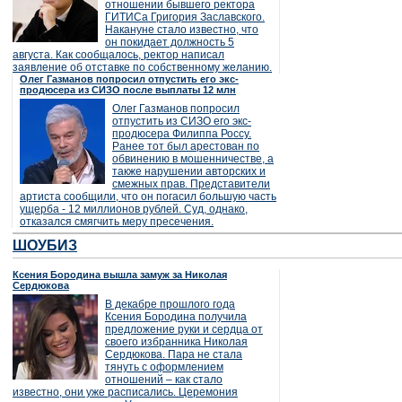
отношении бывшего ректора
ГИТИСа Григория Заславского.
Накануне стало известно, что
он покидает должность 5
августа. Как сообщалось, ректор написал
заявление об отставке по собственному желанию.
Олег Газманов попросил отпустить его экс-
продюсера из СИЗО после выплаты 12 млн
Олег Газманов попросил
отпустить из СИЗО его экс-
продюсера Филиппа Россу.
Ранее тот был арестован по
обвинению в мошенничестве, а
также нарушении авторских и
смежных прав. Представители
артиста сообщили, что он погасил большую часть
ущерба - 12 миллионов рублей. Суд, однако,
отказался смягчить меру пресечения.
ШОУБИЗ
Ксения Бородина вышла замуж за Николая
Сердюкова
В декабре прошлого года
Ксения Бородина получила
предложение руки и сердца от
своего избранника Николая
Сердюкова. Пара не стала
тянуть с оформлением
отношений – как стало
известно, они уже расписались. Церемония