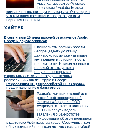
мысе Канаверал во Флориде.
По словам Джеффа Безоса,
компания выясняет причины взрыва. Он заверил,
что компания восстановит все, что нужно, и
вернется к полетам.
ХАЙТЕК
В сеть утекли 16 млрд паролей от аккаунтов Apple,
Google и других сервисов
Специалисты зафиксировали
беспрецедентную утечку
данных, которую уже называют
крупнейшей в истории. В сеть
попали почти 16 млрд логинов и
паролей от аккаунтов в
популярных сервисах,
социальных сетях и на государственных
ресурсах. В их числе - Apple и Google.
Разработчики ПО для российской ОС «Аврора»
подали заявление о банкротстве
Разработчик приложений для
российской операционной
системы «Аврора» - ООО
«Авроид», а также IT-компания
ООО «Гиперус» подали
заявления о банкротстве.
Информация об этом появилась
в картотеке Арбитражных судов. Совокупный долг
обеих компаний превысил два миллиарда рублей.