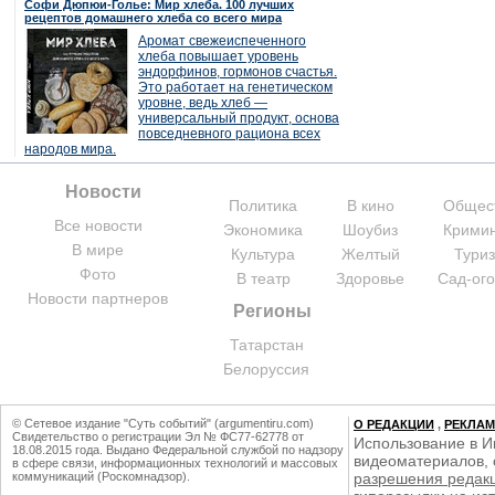
Софи Дюпюи-Голье: Мир хлеба. 100 лучших
рецептов домашнего хлеба со всего мира
Аромат свежеиспеченного
хлеба повышает уровень
эндорфинов, гормонов счастья.
Это работает на генетическом
уровне, ведь хлеб —
универсальный продукт, основа
повседневного рациона всех
народов мира.
Новости
Политика
В кино
Общес
Все новости
Экономика
Шоубиз
Крими
В мире
Культура
Желтый
Тури
Фото
В театр
Здоровье
Сад-ог
Новости партнеров
Регионы
Татарстан
Белоруссия
© Сетевое издание "Суть событий" (argumentiru.com)
О РЕДАКЦИИ
,
РЕКЛА
Свидетельство о регистрации Эл № ФС77-62778 от
Использование в И
18.08.2015 года. Выдано Федеральной службой по надзору
видеоматериалов, 
в сфере связи, информационных технологий и массовых
коммуникаций (Роскомнадзор).
разрешения редак