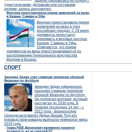
зарегистрировались на подачу с
туристическими, деловыми или гостевыми
целями, запись аннулируют.
Венгрия приостановила прием заявлений на визы
в Казани, Самаре и Уфе
Венгрия приостановила прием
заявлений на визы в трех
российских городах. С 29 июня
документы перестанут
принимать в визовых центрах
Казани, Самары и Уфы.
Отмечается, что прием
документов на визы приостанавливается по
распоряжению Генерального консульства
Венгрии в Казани.
СПОРТ
Зинедин Зидан стал главным тренером сборной
Франции по футболу
Зинедин Зидан официально
назначен главным тренером
сборной Франции по футболу.
Он подписал контракт, который
рассчитан до 2030 года. В
течение последних 14 лет - с
2012 года - французскую
сборную возглавлял Дидье Дешам. Под его
руководством команда выиграла чемпионат мира
2018 года.
Глава FIDE Дворкович временно покинул
должность из-за санкций ЕС