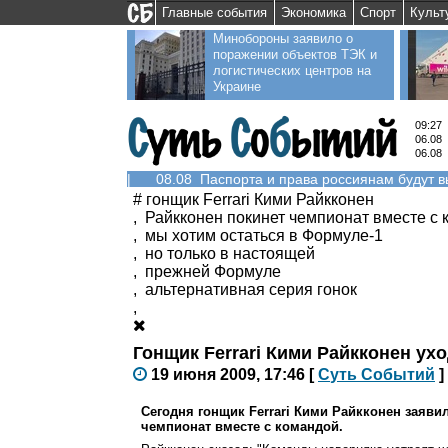
Главные события
Экономика
Спорт
Культ
Минобороны заявило о
поражении объектов ТЭК и
логистических центров на
Украине
09:27
06.08
06.08
|
08.08 Паспорта и права россиянам будут 
#
гонщик Ferrari Кими Райкконен
,
Райкконен покинет чемпионат вместе с
,
мы хотим остаться в Формуле-1
,
но только в настоящей
,
прежней Формуле
,
альтернативная серия гонок
,
Гонщик Ferrari Кими Райкконен ух
19 июня 2009, 17:46
[
С
уть
С
о
б
ытий
]
Сегодня гонщик Ferrari Кими Райкконен заяви
чемпионат вместе с командой.