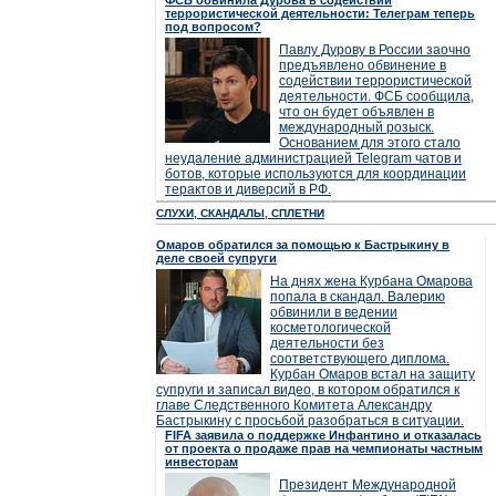
ФСБ обвинила Дурова в содействии
террористической деятельности: Телеграм теперь
под вопросом?
Павлу Дурову в России заочно
предъявлено обвинение в
содействии террористической
деятельности. ФСБ сообщила,
что он будет объявлен в
международный розыск.
Основанием для этого стало
неудаление администрацией Telegram чатов и
ботов, которые используются для координации
терактов и диверсий в РФ.
СЛУХИ, СКАНДАЛЫ, СПЛЕТНИ
Омаров обратился за помощью к Бастрыкину в
деле своей супруги
На днях жена Курбана Омарова
попала в скандал. Валерию
обвинили в ведении
косметологической
деятельности без
соответствующего диплома.
Курбан Омаров встал на защиту
супруги и записал видео, в котором обратился к
главе Следственного Комитета Александру
Бастрыкину с просьбой разобраться в ситуации.
FIFA заявила о поддержке Инфантино и отказалась
от проекта о продаже прав на чемпионаты частным
инвесторам
Президент Международной