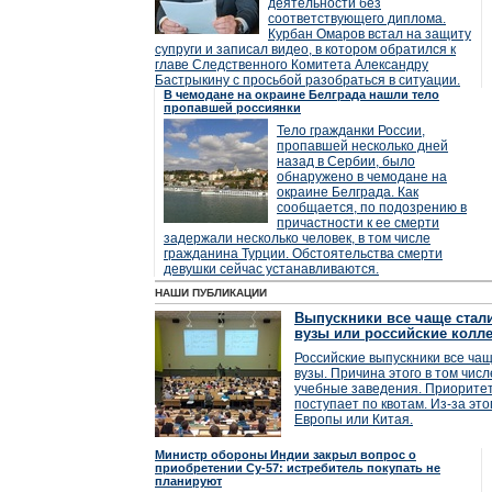
деятельности без
соответствующего диплома.
Курбан Омаров встал на защиту
супруги и записал видео, в котором обратился к
главе Следственного Комитета Александру
Бастрыкину с просьбой разобраться в ситуации.
В чемодане на окраине Белграда нашли тело
пропавшей россиянки
Тело гражданки России,
пропавшей несколько дней
назад в Сербии, было
обнаружено в чемодане на
окраине Белграда. Как
сообщается, по подозрению в
причастности к ее смерти
задержали несколько человек, в том числе
гражданина Турции. Обстоятельства смерти
девушки сейчас устанавливаются.
НАШИ ПУБЛИКАЦИИ
Выпускники все чаще стал
вузы или российские колл
Российские выпускники все ча
вузы. Причина этого в том чис
учебные заведения. Приоритет
поступает по квотам. Из-за это
Европы или Китая.
Министр обороны Индии закрыл вопрос о
приобретении Су-57: истребитель покупать не
планируют