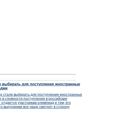
и выбирать для поступления иностранные
еджи
ще стали выбирать для поступления иностранные
ле в сложности поступления в российские
 отдается участникам олимпиад и тем, кто
го выпускники все чаще смотрят в сторону