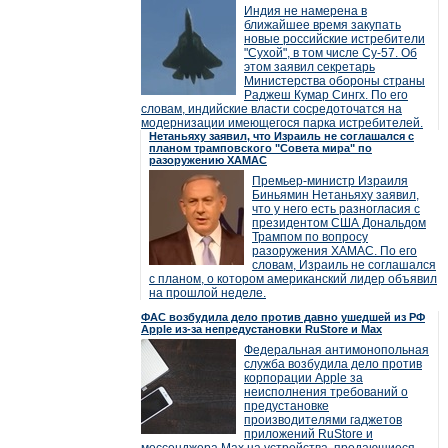
Индия не намерена в
ближайшее время закупать
новые российские истребители
"Сухой", в том числе Су-57. Об
этом заявил секретарь
Министерства обороны страны
Раджеш Кумар Сингх. По его
словам, индийские власти сосредоточатся на
модернизации имеющегося парка истребителей.
Нетаньяху заявил, что Израиль не соглашался с
планом трамповского "Совета мира" по
разоружению ХАМАС
Премьер-министр Израиля
Биньямин Нетаньяху заявил,
что у него есть разногласия с
президентом США Дональдом
Трампом по вопросу
разоружения ХАМАС. По его
словам, Израиль не соглашался
с планом, о котором американский лидер объявил
на прошлой неделе.
ФАС возбудила дело против давно ушедшей из РФ
Apple из-за непредустановки RuStore и Max
Федеральная антимонопольная
служба возбудила дело против
корпорации Apple за
неисполнения требований о
предустановке
производителями гаджетов
приложений RuStore и