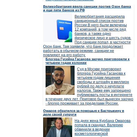
Великобритания ввела санкции против Озон банка
и еще пяти банков из РФ
Великобритания расширила
санкционный список против
России.В него были включены
12 компаний, в том числе ряд
банков, а также одно
физическое лицо и шесть судов.
Под санкции попал, в частности
Озон банк. Там заявили, что банк продолжает
работать в обычном режиме, санкции не
повлияют на его работу.
Блогера Гусейна Гасанова заочно приговорили к
четырем годам колонии
Суд в Москве приговорил
блогера Гусейна Гасанова к
четырем годам лишения
свободы и штрафу в миллион
рублей по делу о неуплате
налогов. Также ему запрещено
публиковать посты в интернете
в течение двух лет. Приговор был вынесен заочно
- блогер проживает за пределами России.
Омаров обратился за помощью к Бастрыкину в
деле своей супруги
На днях жена Курбана Омарова
попала в скандал. Валерию
обвинили в ведении
косметологической