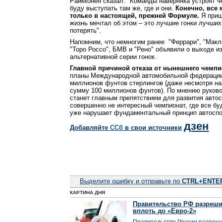
Райкконен сказал: "Команды наверняка устроят че
буду выступать там же, где и они.
Конечно, все 
только в настоящей, прежней Формуле.
Я приш
жизнь мечтал об этом – это лучшие гонки лучших
потерять".
Напомним, что немногим ранее "Феррари", "Маклар
"Торо Россо", БМВ и "Рено" объявили о выходе из
альтернативной серии гонок.
Главной причиной отказа от нынешнего чемпи
планы Международной автомобильной федерации
миллионов фунтов стерлингов (даже несмотря на т
сумму 100 миллионов фунтов). По мнению руково
станет главным препятствием для развития автос
совершенно не интересный чемпионат, где все бу
уже нарушает фундаментальный принцип автоспо
дзен
Добавляйте
CСб
в свои источники
0
Выделите ошибку и отправьте по
CTRL+ENTE
КАРТИНА ДНЯ
Правительство РФ разреши
вплоть до «Евро-2»