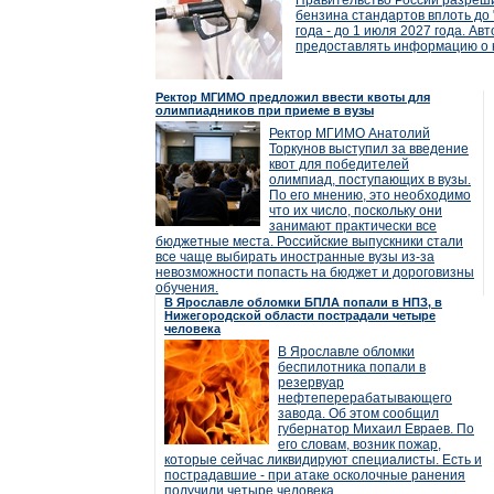
Правительство России разреши
бензина стандартов вплоть до 
года - до 1 июля 2027 года. А
предоставлять информацию о к
Ректор МГИМО предложил ввести квоты для
олимпиадников при приеме в вузы
Ректор МГИМО Анатолий
Торкунов выступил за введение
квот для победителей
олимпиад, поступающих в вузы.
По его мнению, это необходимо
что их число, поскольку они
занимают практически все
бюджетные места. Российские выпускники стали
все чаще выбирать иностранные вузы из-за
невозможности попасть на бюджет и дороговизны
обучения.
В Ярославле обломки БПЛА попали в НПЗ, в
Нижегородской области пострадали четыре
человека
В Ярославле обломки
беспилотника попали в
резервуар
нефтеперерабатывающего
завода. Об этом сообщил
губернатор Михаил Евраев. По
его словам, возник пожар,
которые сейчас ликвидируют специалисты. Есть и
пострадавшие - при атаке осколочные ранения
получили четыре человека.