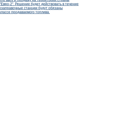
ло ввоз и продажу на территории страны
"Евро-2". Решение будет действовать в течение
втозаправочные станции будут обязаны
лассе продаваемого топлива.