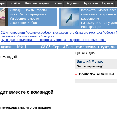
ура
Шоубиз
Желтый раздел
Техно
Вкусный
Здоровье
Туризм
Склады "Почты России"
Казахстан может ввес
могут быть переданы в
платные электронные
Wildberries вместо
разрешения
сгоревших хабов
на въезд в страну для
иностранцев
США попросили Россию освободить осужденного бывшего морпеха Роберта 
Главные события к вечеру 6 августа
Путин разрешил полностью приватизировать аэропорт Шереметьево
выдавать в МФЦ
|
08.08 Сергей Полонский заявил в суде, что
ЦИТАТА ДНЯ
 командой
Виталий Мутко:
"Aй эм гарантиид".
//
НАШИ ФОТОГАЛЕРЕИ
одит вместе с командой
л журналистам, что он покинет