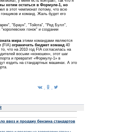
мпионат, у меня есть контракт, так что я
мы хотим остаться в Формуле-1, но
ел в этот чемпионат потому, что всю
 гонщиков и команд. Жаль будет его
ен", "Браун", "Тойота", "Ред Булл",
 "королевских гонок" и создании
оната мира
этими командами являются
 (FIA)
ограничить бюджет команд
40
о, что на 2010 год FIA согласилась на
дителей восьми «конюшен», этот шаг
порта и превратит «Формулу-1» в
дут ездить на стандартных машинах. А это
рта.
R
ло ввоз и продажу бензина стандартов