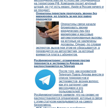
мессенджера Max на устройства, продающиеся
на территории РФ. Компании грозит крупный
штраф, но тут есть нюанс: Apple в России ничего и
не продает.
Операторы перестали пропускать звонки без
маркировки, но платить за них все равно
приходится
Операторы связи начали
блокировать звонки
юридических лиц без
маркировки и массовые
автоматизированные вызовы,
на которые не заключены
договоры. Однако, по словам
экспертов, вызов при этом не сбрасывается, а
переводится на автоответчик, за который
взимается плата с абонентов.
Росфинмониторинг: ограничения против
террориста и экстремиста Дурова не
распространяются на Telegram
После того, как основателя
Telegram Павла Дурова внесли в
список террористов и
экстремистов, возник вопрос,
как это затронет сам
мессенджер и его
пользователей. В
Росфинмониторинге заявили, что на сервис не
распространяются ограничения, которые в связи
с этим статусом накладываются на самого
бизнесмена.