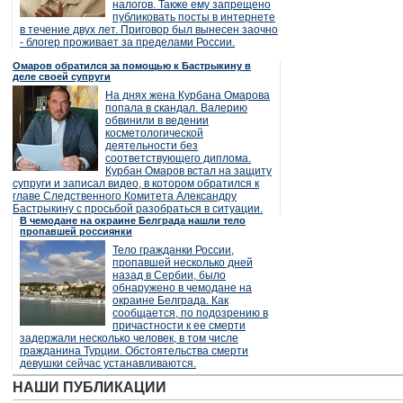
налогов. Также ему запрещено
публиковать посты в интернете
в течение двух лет. Приговор был вынесен заочно
- блогер проживает за пределами России.
Омаров обратился за помощью к Бастрыкину в
деле своей супруги
На днях жена Курбана Омарова
попала в скандал. Валерию
обвинили в ведении
косметологической
деятельности без
соответствующего диплома.
Курбан Омаров встал на защиту
супруги и записал видео, в котором обратился к
главе Следственного Комитета Александру
Бастрыкину с просьбой разобраться в ситуации.
В чемодане на окраине Белграда нашли тело
пропавшей россиянки
Тело гражданки России,
пропавшей несколько дней
назад в Сербии, было
обнаружено в чемодане на
окраине Белграда. Как
сообщается, по подозрению в
причастности к ее смерти
задержали несколько человек, в том числе
гражданина Турции. Обстоятельства смерти
девушки сейчас устанавливаются.
НАШИ ПУБЛИКАЦИИ