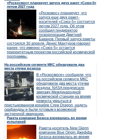
«Роскосмос» планирует запуск двух ракет «Союз-5»
летом 2027 года
«Роскомос» планирует, что
запуск еще двух ракет-
носителей «Союз-5» состоится
летом 2027 года. Об этом
сообщил гендиректор
госкорпорации Дмитрий
Баканов. Первый запуск ракеты
состоялся 30 апреля. Денис Мантуров говорил
ранее, что именно «Союз-5» остается
приоритетным проектом российской космической
программы.
На российском сегменте МКС обнаружили два
места утечки воздуха
В «Роскосмосе» сообщили, что
на российском сегменте МКС
обнаружили два места утечки
воздуха. NASA предписало
экипажу Международной
космической станции на время
ремонта укрыться в
пристыкованном корабле Crew Dragon, надеть
скафандры и были готовым к возможной
экстренной эвакуации.
Ракета компании Безоса взорвалась во время
испытаний
Ракета-носитель New Glenn
компании Blue Origin Джеффа
Безоса взорвалась во время