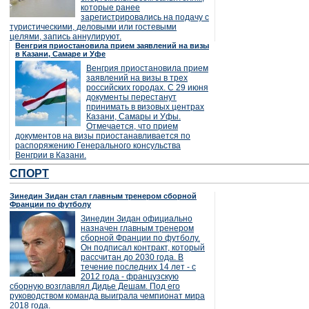
которые ранее
зарегистрировались на подачу с
туристическими, деловыми или гостевыми
целями, запись аннулируют.
Венгрия приостановила прием заявлений на визы
в Казани, Самаре и Уфе
Венгрия приостановила прием
заявлений на визы в трех
российских городах. С 29 июня
документы перестанут
принимать в визовых центрах
Казани, Самары и Уфы.
Отмечается, что прием
документов на визы приостанавливается по
распоряжению Генерального консульства
Венгрии в Казани.
СПОРТ
Зинедин Зидан стал главным тренером сборной
Франции по футболу
Зинедин Зидан официально
назначен главным тренером
сборной Франции по футболу.
Он подписал контракт, который
рассчитан до 2030 года. В
течение последних 14 лет - с
2012 года - французскую
сборную возглавлял Дидье Дешам. Под его
руководством команда выиграла чемпионат мира
2018 года.