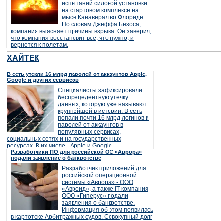
испытаний силовой установки
на стартовом комплексе на
мысе Канаверал во Флориде.
По словам Джеффа Безоса,
компания выясняет причины взрыва. Он заверил,
что компания восстановит все, что нужно, и
вернется к полетам.
ХАЙТЕК
В сеть утекли 16 млрд паролей от аккаунтов Apple,
Google и других сервисов
Специалисты зафиксировали
беспрецедентную утечку
данных, которую уже называют
крупнейшей в истории. В сеть
попали почти 16 млрд логинов и
паролей от аккаунтов в
популярных сервисах,
социальных сетях и на государственных
ресурсах. В их числе - Apple и Google.
Разработчики ПО для российской ОС «Аврора»
подали заявление о банкротстве
Разработчик приложений для
российской операционной
системы «Аврора» - ООО
«Авроид», а также IT-компания
ООО «Гиперус» подали
заявления о банкротстве.
Информация об этом появилась
в картотеке Арбитражных судов. Совокупный долг