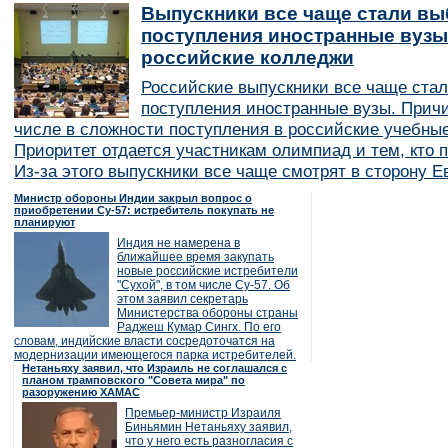
Выпускники все чаще стали вы
поступления иностранные вузы
российские колледжи
Российские выпускники все чаще ста
поступления иностранные вузы. Причи
числе в сложности поступления в российские учебные
Приоритет отдается участникам олимпиад и тем, кто п
Из-за этого выпускники все чаще смотрят в сторону Е
Министр обороны Индии закрыл вопрос о
приобретении Су-57: истребитель покупать не
планируют
Индия не намерена в
ближайшее время закупать
новые российские истребители
"Сухой", в том числе Су-57. Об
этом заявил секретарь
Министерства обороны страны
Раджеш Кумар Сингх. По его
словам, индийские власти сосредоточатся на
модернизации имеющегося парка истребителей.
Нетаньяху заявил, что Израиль не соглашался с
планом трамповского "Совета мира" по
разоружению ХАМАС
Премьер-министр Израиля
Биньямин Нетаньяху заявил,
что у него есть разногласия с