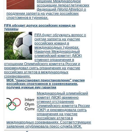
решение Международной
ассоциации легкоатлетических
федераций (World Athletics) о
продлении запрета на участие российских
спортсменов в турнирах.
FIFA обсудит допуск российских команд на
турниры
FIFA будет обсуждать вопрос о
снятии запрета на участие
российских команд в
международных турнирах.
Накануне Международный
олимпийский комитет (МОК)
отменил ограничения в
отношении Олимпийского комитета России и
рекомендовал снять ограничения на участие
российских атлетов в международных
соревнованиях.
МОК "приостановил приостановление" участия
российских спортсменов в соревнованиях,
получив нужные ему гарантии
Международный олимпийский
комитет (МОК) временно
отменил отстранение
Олимпийского комитета России
(ОКР) и рекомендовала снять
ограничения на участие
российских атлетов в
международных соревнваниях. Соответствующее
заявление опубликовала пресс-служба МОК.