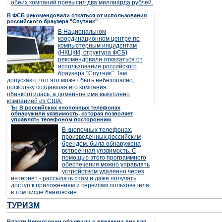
обеих компаний превысил два миллиарда рублей.
В ФСБ рекомендовали откаться от использования
российского браузера "Спутник"
В Национальном
координационном центре по
компьютерным инцидентам
(НКЦКИ, структура ФСБ)
рекомендовали отказаться от
использования российского
браузера "Спутник". Там
допускают, что это может быть небезопасно,
поскольку создавшая его компания
обанкротилась, а доменное имя выкуплено
компанией из США.
Ъ: В российских кнопочных телефонах
обнаружили уязвимость, которая позволяет
управлять телефоном посторонним
В кнопочных телефонах,
произведенных российским
брендом, была обнаружена
встроенная уязвимость. С
помощью этого программного
обеспечения можно управлять
устройством удаленно через
интернет - рассылать спам и даже получать
доступ к приложениям и сервисам пользователя,
в том числе банковские.
ТУРИЗМ
Власти Черногории объявили о введении виз для