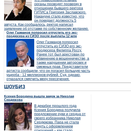
что правоохранительные
органы проводят проверку в
отношении бывшего ректора
ГИТИСа Григория Заславского.
Накануне стало известно, что
он покидает должность 5
августа. Как сообщалось, ректор написал
заявление об отставке по собственному желанию.
Олег Газманов попросил отпустить его экс-
продюсера из СИЗО после выплаты 12 млн
Олег Газманов попросил
отпустить из СИЗО его экс-
продюсера Филиппа Россу.
Ранее тот был арестован по
обвинению в мошенничестве, а
также нарушении авторских и
смежных прав. Представители
артиста сообщили, что он погасил большую часть
ущерба - 12 миллионов рублей. Суд, однако,
отказался смягчить меру пресечения.
ШОУБИЗ
Ксения Бородина вышла замуж за Николая
Сердюкова
В декабре прошлого года
Ксения Бородина получила
предложение руки и сердца от
своего избранника Николая
Сердюкова. Пара не стала
тянуть с оформлением
отношений – как стало