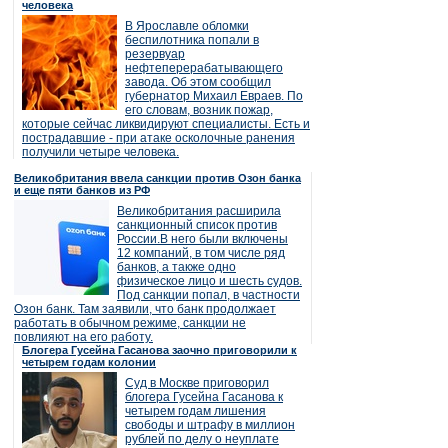
человека
В Ярославле обломки
беспилотника попали в
резервуар
нефтеперерабатывающего
завода. Об этом сообщил
губернатор Михаил Евраев. По
его словам, возник пожар,
которые сейчас ликвидируют специалисты. Есть и
пострадавшие - при атаке осколочные ранения
получили четыре человека.
Великобритания ввела санкции против Озон банка
и еще пяти банков из РФ
Великобритания расширила
санкционный список против
России.В него были включены
12 компаний, в том числе ряд
банков, а также одно
физическое лицо и шесть судов.
Под санкции попал, в частности
Озон банк. Там заявили, что банк продолжает
работать в обычном режиме, санкции не
повлияют на его работу.
Блогера Гусейна Гасанова заочно приговорили к
четырем годам колонии
Суд в Москве приговорил
блогера Гусейна Гасанова к
четырем годам лишения
свободы и штрафу в миллион
рублей по делу о неуплате