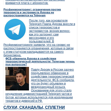
взимается плата с абонентов.
Росфинмониторинг: ограничения против
террориста и экстремиста Дурова не
распространяются на Telegram
После того, как основателя
Telegram Павла Дурова внесли в
список террористов и
экстремистов, возник вопрос,
как это затронет сам
мессенджер и его
пользователей. В
Росфинмониторинге заявили, что на сервис не
распространяются ограничения, которые в связи
с этим статусом накладываются на самого
бизнесмена.
ФСБ обвинила Дурова в содействии
террористической деятельности: Телеграм теперь
под вопросом?
Павлу Дурову в России заочно
предъявлено обвинение в
содействии террористической
деятельности. ФСБ сообщила,
что он будет объявлен в
международный розыск.
Основанием для этого стало
неудаление администрацией Telegram чатов и
ботов, которые используются для координации
терактов и диверсий в РФ.
СЛУХИ, СКАНДАЛЫ, СПЛЕТНИ