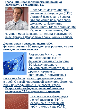
Глава FIDE Дворкович временно покинул
должность из-за санкций ЕС
Президент Международной
шахматной федерации (FIDE)
Аркадий Дворкович объявил,
что временно покидает свою
должность. Исполнять
обязанности главы организации
будет его заместитель, 15-й
чемпион мира Вишванатан Ананд. Накануне ЕС
внес Аркадия Дворковича в санкционный список.
Девять стран призвали лишить МОК
финансирования ЕС из-за допуска россиян, но они
очевидно в меньшинстве
Ряд европейских стран
предложили прекратить
финансирование со стороны
ЕС Международного
олимпийского комитета (МОК) и
других спортивных
организаций, допустивших
россиян и белорусов к турнирам под своей
эгидой. С такой инициативой выступила Эстония,
к ней присоединились еще восемь стран.
Всероссийская федерация легкой атлетики
оспорила в CAS продление отстранения
Всероссийская федерация
легкой атлетики (ВФЛА)
оспорила в Спортивном
арбитражном суде (CAS)