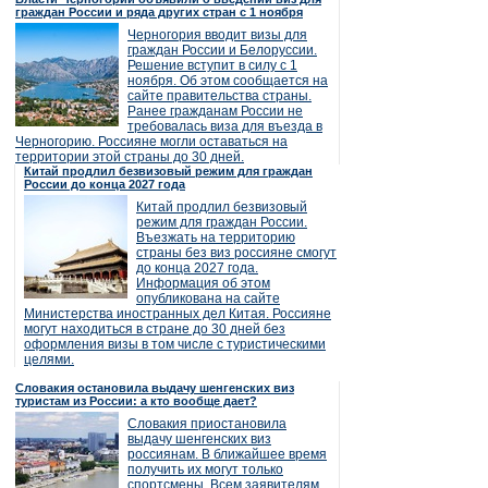
граждан России и ряда других стран с 1 ноября
Черногория вводит визы для
граждан России и Белоруссии.
Решение вступит в силу с 1
ноября. Об этом сообщается на
сайте правительства страны.
Ранее гражданам России не
требовалась виза для въезда в
Черногорию. Россияне могли оставаться на
территории этой страны до 30 дней.
Китай продлил безвизовый режим для граждан
России до конца 2027 года
Китай продлил безвизовый
режим для граждан России.
Въезжать на территорию
страны без виз россияне смогут
до конца 2027 года.
Информация об этом
опубликована на сайте
Министерства иностранных дел Китая. Россияне
могут находиться в стране до 30 дней без
оформления визы в том числе с туристическими
целями.
Словакия остановила выдачу шенгенских виз
туристам из России: а кто вообще дает?
Словакия приостановила
выдачу шенгенских виз
россиянам. В ближайшее время
получить их могут только
спортсмены. Всем заявителям,