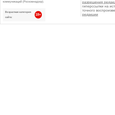
коммуникаций (Роскомнадзор).
разрешения редак
гиперссылки на ист
точного воспроизв
Возрастная категория
редакции
18+
сайта: