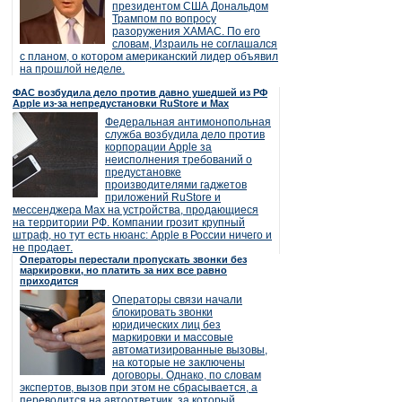
президентом США Дональдом
Трампом по вопросу
разоружения ХАМАС. По его
словам, Израиль не соглашался
с планом, о котором американский лидер объявил
на прошлой неделе.
ФАС возбудила дело против давно ушедшей из РФ
Apple из-за непредустановки RuStore и Max
Федеральная антимонопольная
служба возбудила дело против
корпорации Apple за
неисполнения требований о
предустановке
производителями гаджетов
приложений RuStore и
мессенджера Max на устройства, продающиеся
на территории РФ. Компании грозит крупный
штраф, но тут есть нюанс: Apple в России ничего и
не продает.
Операторы перестали пропускать звонки без
маркировки, но платить за них все равно
приходится
Операторы связи начали
блокировать звонки
юридических лиц без
маркировки и массовые
автоматизированные вызовы,
на которые не заключены
договоры. Однако, по словам
экспертов, вызов при этом не сбрасывается, а
переводится на автоответчик, за который