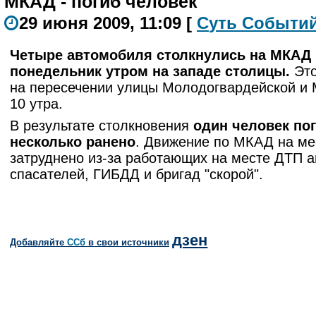
МКАД - погиб человек
29 июня 2009, 11:09
[
С
уть
С
о
б
ыти
Четыре автомобиля столкнулись на МКАД 
понедельник утром на западе столицы.
Эт
на пересечении улицы Молодогвардейской и
10 утра.
В результате столкновения
один человек пог
несколько ранено
. Движение по МКАД на м
затруднено из-за работающих на месте ДТП 
спасателей, ГИБДД и бригад "скорой".
дзен
Добавляйте
CСб
в свои источники