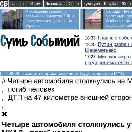
Главные события
Экономика
Спорт
Культура
Шоубиз
Желт
Минобороны заявило о
Склады "Почт
поражении объектов ТЭК и
могут быть пе
логистических центров на
Wildberries вм
Украине
сгоревших ха
Главные событ
18:33
Путин разреши
18:25
Шереметьево
Минэкономраз
17:27
предпринимателей п
|
08.08 Паспорта и права россиянам будут выдавать в МФЦ
#
Четыре автомобиля столкнулись на 
,
погиб человек
,
ДТП на 47 километре внешней стор
,
Четыре автомобиля столкнулись у