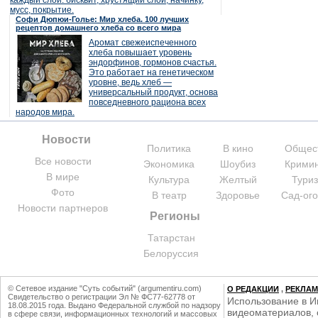
каждый слой: бисквит, хрустящий слой, начинку,
мусс, покрытие.
Софи Дюпюи-Голье: Мир хлеба. 100 лучших
рецептов домашнего хлеба со всего мира
Аромат свежеиспеченного
хлеба повышает уровень
эндорфинов, гормонов счастья.
Это работает на генетическом
уровне, ведь хлеб —
универсальный продукт, основа
повседневного рациона всех
народов мира.
Новости
Политика
В кино
Общес
Все новости
Экономика
Шоубиз
Крими
В мире
Культура
Желтый
Тури
Фото
В театр
Здоровье
Сад-ог
Новости партнеров
Регионы
Татарстан
Белоруссия
© Сетевое издание "Суть событий" (argumentiru.com)
О РЕДАКЦИИ
,
РЕКЛА
Свидетельство о регистрации Эл № ФС77-62778 от
Использование в И
18.08.2015 года. Выдано Федеральной службой по надзору
видеоматериалов, 
в сфере связи, информационных технологий и массовых