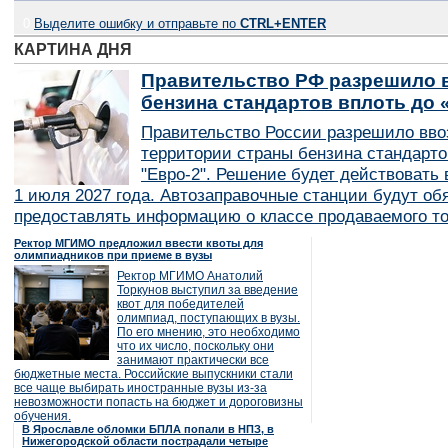
0
Выделите ошибку и отправьте по
CTRL+ENTER
КАРТИНА ДНЯ
Правительство РФ разрешило в
бензина стандартов вплоть до 
Правительство России разрешило вво
территории страны бензина стандарто
"Евро-2". Решение будет действовать в
1 июля 2027 года. Автозаправочные станции будут об
предоставлять информацию о классе продаваемого то
Ректор МГИМО предложил ввести квоты для
олимпиадников при приеме в вузы
Ректор МГИМО Анатолий
Торкунов выступил за введение
квот для победителей
олимпиад, поступающих в вузы.
По его мнению, это необходимо
что их число, поскольку они
занимают практически все
бюджетные места. Российские выпускники стали
все чаще выбирать иностранные вузы из-за
невозможности попасть на бюджет и дороговизны
обучения.
В Ярославле обломки БПЛА попали в НПЗ, в
Нижегородской области пострадали четыре