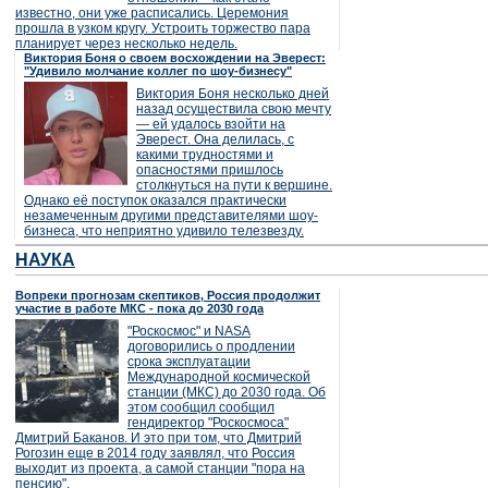
известно, они уже расписались. Церемония
прошла в узком кругу. Устроить торжество пара
планирует через несколько недель.
Виктория Боня о своем восхождении на Эверест:
"Удивило молчание коллег по шоу-бизнесу"
Виктория Боня несколько дней
назад осуществила свою мечту
— ей удалось взойти на
Эверест. Она делилась, с
какими трудностями и
опасностями пришлось
столкнуться на пути к вершине.
Однако её поступок оказался практически
незамеченным другими представителями шоу-
бизнеса, что неприятно удивило телезвезду.
НАУКА
Вопреки прогнозам скептиков, Россия продолжит
участие в работе МКС - пока до 2030 года
"Роскосмос" и NASA
договорились о продлении
срока эксплуатации
Международной космической
станции (МКС) до 2030 года. Об
этом сообщил сообщил
гендиректор "Роскосмоса"
Дмитрий Баканов. И это при том, что Дмитрий
Рогозин еще в 2014 году заявлял, что Россия
выходит из проекта, а самой станции "пора на
пенсию".