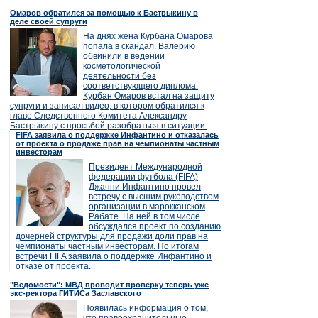
Омаров обратился за помощью к Бастрыкину в
деле своей супруги
На днях жена Курбана Омарова
попала в скандал. Валерию
обвинили в ведении
косметологической
деятельности без
соответствующего диплома.
Курбан Омаров встал на защиту
супруги и записал видео, в котором обратился к
главе Следственного Комитета Александру
Бастрыкину с просьбой разобраться в ситуации.
FIFA заявила о поддержке Инфантино и отказалась
от проекта о продаже прав на чемпионаты частным
инвесторам
Президент Международной
федерации футбола (FIFA)
Джанни Инфантино провел
встречу с высшим руководством
организации в марокканском
Рабате. На ней в том числе
обсуждался проект по созданию
дочерней структуры для продажи доли прав на
чемпионаты частным инвесторам. По итогам
встречи FIFA заявила о поддержке Инфантино и
отказе от проекта.
"Ведомости": МВД проводит проверку теперь уже
экс-ректора ГИТИСа Заславского
Появилась информация о том,