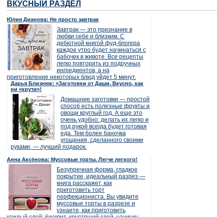
ВКУСНЫЙ РАЗДЕЛ
Юлия Дианова: Не просто завтрак
Завтрак — это признание в
любви себе и близким. С
дебютной книгой фуд-блогера
каждое утро будет начинаться с
бабочек в животе. Все рецепты
легко повторить из подручных
ингредиентов, а на
приготовление некоторых блюд уйдет 5 минут.
Дарья Близнюк: «Заготовки от Даши. Вкусно, как
ни «крути»!
Домашние заготовки — простой
способ есть полезные фрукты и
овощи круглый год. А еще это
очень удобно: делать их легко и
под рукой всегда будет готовая
еда. Тем более баночка
угощения, сделанного своими
руками, — лучший подарок.
Анна Аксёнова: Муссовые торты. Легче легкого!
Безупречная форма, гладкое
покрытие, идеальный разрез —
книга расскажет, как
приготовить торт
перфекциониста. Вы увидите
муссовые торты в разрезе и
узнаете, как приготовить