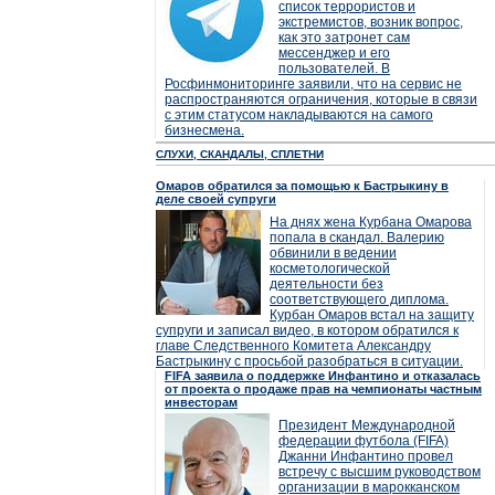
список террористов и
экстремистов, возник вопрос,
как это затронет сам
мессенджер и его
пользователей. В
Росфинмониторинге заявили, что на сервис не
распространяются ограничения, которые в связи
с этим статусом накладываются на самого
бизнесмена.
СЛУХИ, СКАНДАЛЫ, СПЛЕТНИ
Омаров обратился за помощью к Бастрыкину в
деле своей супруги
На днях жена Курбана Омарова
попала в скандал. Валерию
обвинили в ведении
косметологической
деятельности без
соответствующего диплома.
Курбан Омаров встал на защиту
супруги и записал видео, в котором обратился к
главе Следственного Комитета Александру
Бастрыкину с просьбой разобраться в ситуации.
FIFA заявила о поддержке Инфантино и отказалась
от проекта о продаже прав на чемпионаты частным
инвесторам
Президент Международной
федерации футбола (FIFA)
Джанни Инфантино провел
встречу с высшим руководством
организации в марокканском