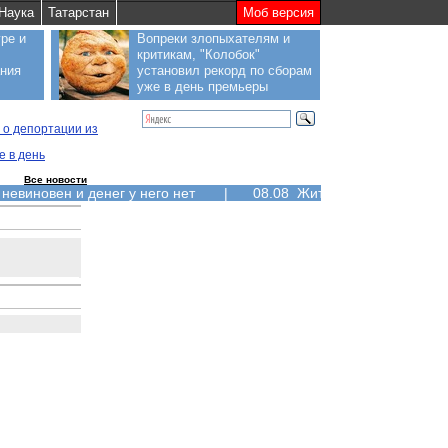
Наука
Татарстан
Моб версия
ре и
Вопреки злопыхателям и
критикам, "Колобок"
ания
установил рекорд по сборам
уже в день премьеры
 о депортации из
е в день
Все новости
 невиновен и денег у него нет
|
08.08 Жители Курильских ос