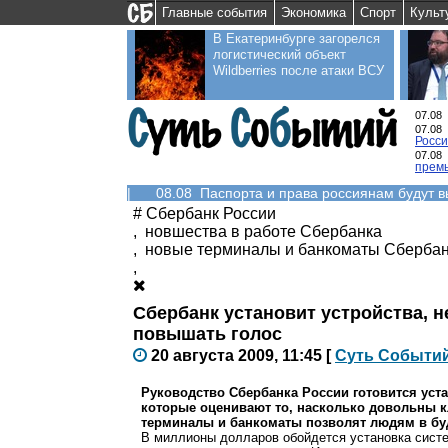
Главные события
Экономика
Спорт
Культ
В Екатеринбурге загорелся
логистический объект
Wildberries после атаки ВСУ
07.08
07.08
Росс
07.08
прем
|
08.08 Паспорта и права россиянам будут 
#
Сбербанк России
,
новшества в работе Сбербанка
,
новые терминалы и банкоматы Сберба
,
Сбербанк установит устройства, 
повышать голос
20 августа 2009, 11:45
[
С
уть
С
о
б
ыти
Руководство Сбербанка России готовится уста
которые оценивают то, насколько довольны к
терминалы и банкоматы позволят людям в бу
В миллионы долларов обойдется установка систе