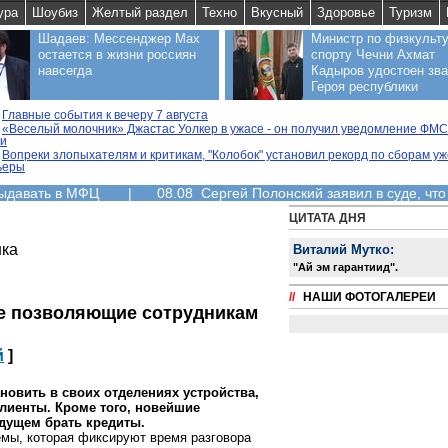
ура
Шоубиз
Желтый раздел
Техно
Вкусный
Здоровье
Туризм
Шадаев: Мессенджер Max
Министр по физкульту
остается в жизни россиян
спорту Чечни Ахмат
навсегда
Кадыров удостоен зв
Героя республики
Главные события к вечеру 7 августа
«Веселый молочник» Джастас Уолкер в ужасе - он получил уведомление ФМС
ии
Вопреки злопыхателям и критикам, "Колобок" установил рекорд по сборам уж
ьеры
выдавать в МФЦ
|
08.08 Сергей Полонский заявил в суде, что
ЦИТАТА ДНЯ
нка
Виталий Мутко:
"Aй эм гарантиид".
//
НАШИ ФОТОГАЛЕРЕИ
не позволяющие сотрудникам
й
]
новить в своих отделениях устройства,
лиенты. Кроме того, новейшие
дущем брать кредиты.
мы, которая фиксируют время разговора