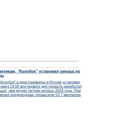
итикам, "Колобок" установил рекорд по
ры
Колобок" в день премьеры в России установил
льм к 19.00 мск первого дня проката заработал
ьше, чем другие летние релизы 2026 года. При
лючая предпродажи, превысили 53,7 миллиона