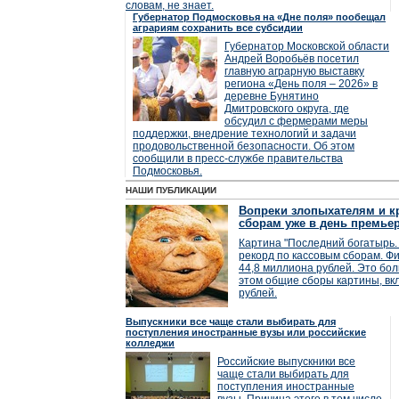
словам, не знает.
Губернатор Подмосковья на «Дне поля» пообещал
аграриям сохранить все субсидии
Губернатор Московской области
Андрей Воробьёв посетил
главную аграрную выставку
региона «День поля – 2026» в
деревне Бунятино
Дмитровского округа, где
обсудил с фермерами меры
поддержки, внедрение технологий и задачи
продовольственной безопасности. Об этом
сообщили в пресс-службе правительства
Подмосковья.
НАШИ ПУБЛИКАЦИИ
Вопреки злопыхателям и кр
сборам уже в день премье
Картина "Последний богатырь. 
рекорд по кассовым сборам. Фи
44,8 миллиона рублей. Это бол
этом общие сборы картины, вк
рублей.
Выпускники все чаще стали выбирать для
поступления иностранные вузы или российские
колледжи
Российские выпускники все
чаще стали выбирать для
поступления иностранные