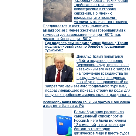
"скорректировать" технические
требования к качеству
авиакеросина в сторону
снижения. По мнению
ведомства, это позволит
увеличить количество топлива.
Предлагается, в частности, выпускать
авиакеросин с менее жесткими требованиями к
температуре замерзания - не при –60°C, как
делают сейчас, а при –50°C.
Где родился, там не пригодился: Дональд Трамп
подписал новый указ по борьбе с "родильным
туризмом"
Дональд Трамп попытался
обойти недавнее решение
Верховного суда, признавшее
незаконным его указ о запрете
на получение гражданства по
праву рождения, и подписал
новый указ, направленный на
запрет так называемого "родильного туризма",
подразумевающего приезд в страну на роды для
получения ребенком американского гражданства.
Великобритания ввела санкции против Озон банка
и еще пяти банков из РФ
Великобритания расширила
санкционный список против
России.В него были включены
12 компаний, в том числе ряд
банков, а также одно
физическое лицо и шесть судов.