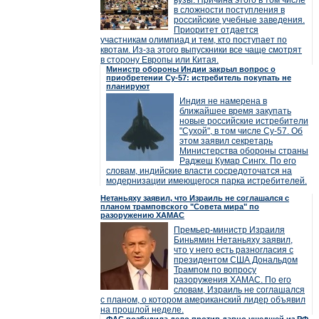
вузы. Причина этого в том числе
в сложности поступления в
российские учебные заведения.
Приоритет отдается
участникам олимпиад и тем, кто поступает по
квотам. Из-за этого выпускники все чаще смотрят
в сторону Европы или Китая.
Министр обороны Индии закрыл вопрос о
приобретении Су-57: истребитель покупать не
планируют
Индия не намерена в
ближайшее время закупать
новые российские истребители
"Сухой", в том числе Су-57. Об
этом заявил секретарь
Министерства обороны страны
Раджеш Кумар Сингх. По его
словам, индийские власти сосредоточатся на
модернизации имеющегося парка истребителей.
Нетаньяху заявил, что Израиль не соглашался с
планом трамповского "Совета мира" по
разоружению ХАМАС
Премьер-министр Израиля
Биньямин Нетаньяху заявил,
что у него есть разногласия с
президентом США Дональдом
Трампом по вопросу
разоружения ХАМАС. По его
словам, Израиль не соглашался
с планом, о котором американский лидер объявил
на прошлой неделе.