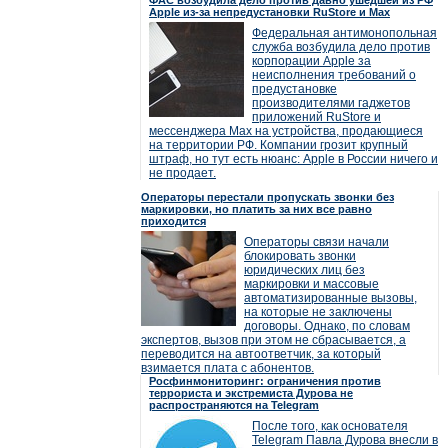
ФАС возбудила дело против давно ушедшей из РФ
Apple из-за непредустановки RuStore и Max
Федеральная антимонопольная
служба возбудила дело против
корпорации Apple за
неисполнения требований о
предустановке
производителями гаджетов
приложений RuStore и
мессенджера Max на устройства, продающиеся
на территории РФ. Компании грозит крупный
штраф, но тут есть нюанс: Apple в России ничего и
не продает.
Операторы перестали пропускать звонки без
маркировки, но платить за них все равно
приходится
Операторы связи начали
блокировать звонки
юридических лиц без
маркировки и массовые
автоматизированные вызовы,
на которые не заключены
договоры. Однако, по словам
экспертов, вызов при этом не сбрасывается, а
переводится на автоответчик, за который
взимается плата с абонентов.
Росфинмониторинг: ограничения против
террориста и экстремиста Дурова не
распространяются на Telegram
После того, как основателя
Telegram Павла Дурова внесли в