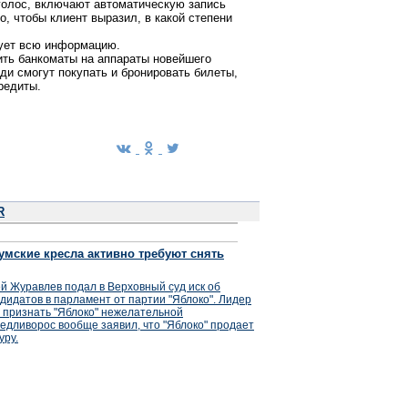
 голос, включают автоматическую запись
о, чтобы клиент выразил, в какой степени
рует всю информацию.
ить банкоматы на аппараты новейшего
ди смогут покупать и бронировать билеты,
редиты.
R
умские кресла активно требуют снять
й Журавлев подал в Верховный суд иск об
дидатов в парламент от партии "Яблоко". Лидер
 признать "Яблоко" нежелательной
едливорос вообще заявил, что "Яблоко" продает
уру.