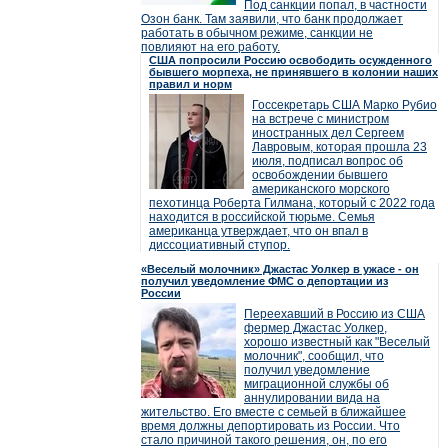
Под санкции попал, в частности
Озон банк. Там заявили, что банк продолжает
работать в обычном режиме, санкции не
повлияют на его работу.
США попросили Россию освободить осужденного
бывшего морпеха, не принявшего в колонии наших
правил и норм
Госсекретарь США Марко Рубио
на встрече с министром
иностранных дел Сергеем
Лавровым, которая прошла 23
июля, подписал вопрос об
освобождении бывшего
американского морского
пехотинца Роберта Гилмана, который с 2022 года
находится в российской тюрьме. Семья
американца утверждает, что он впал в
диссоциативный ступор.
«Веселый молочник» Джастас Уолкер в ужасе - он
получил уведомление ФМС о депортации из
России
Переехавший в Россию из США
фермер Джастас Уолкер,
хорошо известный как "Веселый
молочник", сообщил, что
получил уведомление
миграционной службы об
аннулировании вида на
жительство. Его вместе с семьей в ближайшее
время должны депортировать из России. Что
стало причиной такого решения, он, по его