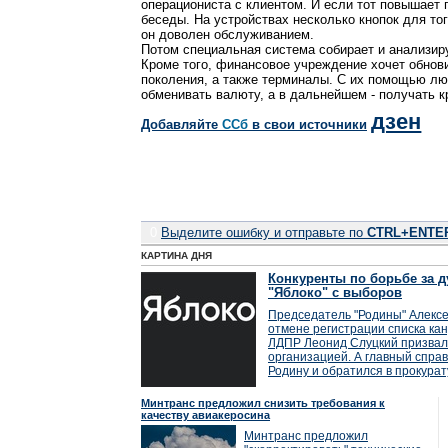
операциониста с клиентом. И если тот повышает
беседы. На устройствах несколько кнопок для тог
он доволен обслуживанием.
Потом специальная система собирает и анализи
Кроме того, финансовое учреждение хочет обнов
поколения, а также терминалы. С их помощью лю
обменивать валюту, а в дальнейшем - получать к
дзен
Добавляйте
CСб
в свои источники
0
Выделите ошибку и отправьте по
CTRL+ENTE
КАРТИНА ДНЯ
Конкуренты по борьбе за д
"Яблоко" с выборов
Председатель "Родины" Алексе
отмене регистрации списка кан
ЛДПР Леонид Слуцкий призвал
организацией. А главный справ
Родину и обратился в прокурат
Минтранс предложил снизить требования к
качеству авиакеросина
Минтранс предложил