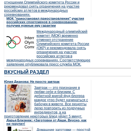
отношении Олимпийского комитета России и
рекомендовал снять ограничения на участие
российских атлетов в международных
соревнованиях.
МОК "приостановил приостановление" участия
российских спортсменов в соревнованиях,
получив нужные ему гарантии
Международный олимпийский
комитет (МОК) временно
отменил отстранение
Олимпийского комитета России
(ОКР) и рекомендовала снять
ограничения на участие
российских атлетов в
международных соревнваниях. Соответствующее
заявление опубликовала пресс-служба МОК.
ВКУСНЫЙ РАЗДЕЛ
Юлия Дианова: Не просто завтрак
Завтрак — это признание в
любви себе и близким. С
дебютной книгой фуд-блогера
каждое утро будет начинаться с
бабочек в животе. Все рецепты
легко повторить из подручных
ингредиентов, а на
приготовление некоторых блюд уйдет 5 минут.
Дарья Близнюк: «Заготовки от Даши. Вкусно, как
ни «крути»!
Домашние заготовки — простой