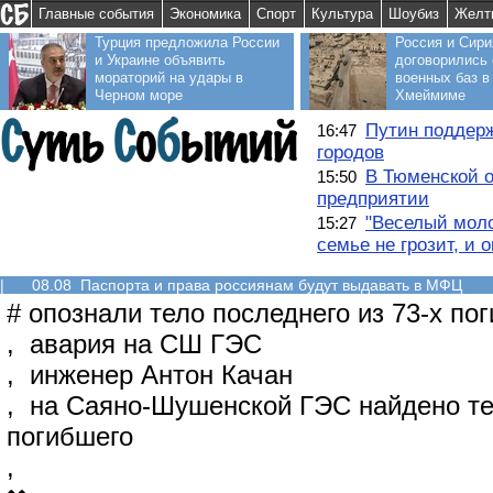
Главные события
Экономика
Спорт
Культура
Шоубиз
Желт
Турция предложила России
Россия и Сири
и Украине объявить
договорились 
мораторий на удары в
военных баз в
Черном море
Хмеймиме
Путин поддерж
16:47
городов
В Тюменской о
15:50
предприятии
"Веселый моло
15:27
семье не грозит, и 
|
08.08 Паспорта и права россиянам будут выдавать в МФЦ
#
опознали тело последнего из 73-х по
,
авария на СШ ГЭС
,
инженер Антон Качан
,
на Саяно-Шушенской ГЭС найдено те
погибшего
,