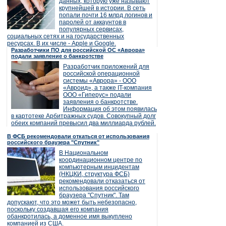
данных, которую уже называют
крупнейшей в истории. В сеть
попали почти 16 млрд логинов и
паролей от аккаунтов в
популярных сервисах,
социальных сетях и на государственных
ресурсах. В их числе - Apple и Google.
Разработчики ПО для российской ОС «Аврора»
подали заявление о банкротстве
Разработчик приложений для
российской операционной
системы «Аврора» - ООО
«Авроид», а также IT-компания
ООО «Гиперус» подали
заявления о банкротстве.
Информация об этом появилась
в картотеке Арбитражных судов. Совокупный долг
обеих компаний превысил два миллиарда рублей.
В ФСБ рекомендовали откаться от использования
российского браузера "Спутник"
В Национальном
координационном центре по
компьютерным инцидентам
(НКЦКИ, структура ФСБ)
рекомендовали отказаться от
использования российского
браузера "Спутник". Там
допускают, что это может быть небезопасно,
поскольку создавшая его компания
обанкротилась, а доменное имя выкуплено
компанией из США.