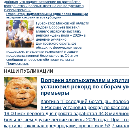
добавил, что подает заявление на российское
гражданство и рассчитывает на его получение в
скором времени.
Губернатор Подмосковья на «Дне поля» пообещал
аграриям сохранить все субсидии
Губернатор Московской области
Андрей Воробьёв посетил
главную аграрную выставку
региона «День поля – 2026» в
деревне Бунятино
Дмитровского округа, где
обсудил с фермерами меры
поддержки, внедрение технологий и задачи
продовольственной безопасности. Об этом
сообщили в пресс-службе правительства
Подмосковья.
НАШИ ПУБЛИКАЦИИ
Вопреки злопыхателям и крити
установил рекорд по сборам уж
премьеры
Картина "Последний богатырь. Колобо
в России установил рекорд по кассов
19.00 мск первого дня проката заработал 44,8 миллио
больше, чем другие летние релизы 2026 года. При эт
картины, включая предпродажи, превысили 53,7 милл