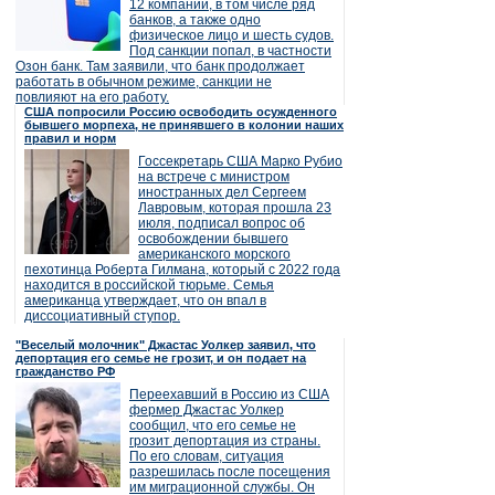
12 компаний, в том числе ряд
банков, а также одно
физическое лицо и шесть судов.
Под санкции попал, в частности
Озон банк. Там заявили, что банк продолжает
работать в обычном режиме, санкции не
повлияют на его работу.
США попросили Россию освободить осужденного
бывшего морпеха, не принявшего в колонии наших
правил и норм
Госсекретарь США Марко Рубио
на встрече с министром
иностранных дел Сергеем
Лавровым, которая прошла 23
июля, подписал вопрос об
освобождении бывшего
американского морского
пехотинца Роберта Гилмана, который с 2022 года
находится в российской тюрьме. Семья
американца утверждает, что он впал в
диссоциативный ступор.
"Веселый молочник" Джастас Уолкер заявил, что
депортация его семье не грозит, и он подает на
гражданство РФ
Переехавший в Россию из США
фермер Джастас Уолкер
сообщил, что его семье не
грозит депортация из страны.
По его словам, ситуация
разрешилась после посещения
им миграционной службы. Он