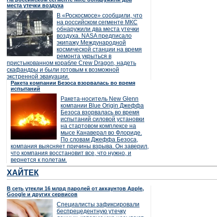
места утечки воздуха
В «Роскосмосе» сообщили, что
на российском сегменте МКС
обнаружили два места утечки
воздуха. NASA предписало
экипажу Международной
космической станции на время
ремонта укрыться в
пристыкованном корабле Crew Dragon, надеть
скафандры и были готовым к возможной
экстренной эвакуации.
Ракета компании Безоса взорвалась во время
испытаний
Ракета-носитель New Glenn
компании Blue Origin Джеффа
Безоса взорвалась во время
испытаний силовой установки
на стартовом комплексе на
мысе Канаверал во Флориде.
По словам Джеффа Безоса,
компания выясняет причины взрыва. Он заверил,
что компания восстановит все, что нужно, и
вернется к полетам.
ХАЙТЕК
В сеть утекли 16 млрд паролей от аккаунтов Apple,
Google и других сервисов
Специалисты зафиксировали
беспрецедентную утечку