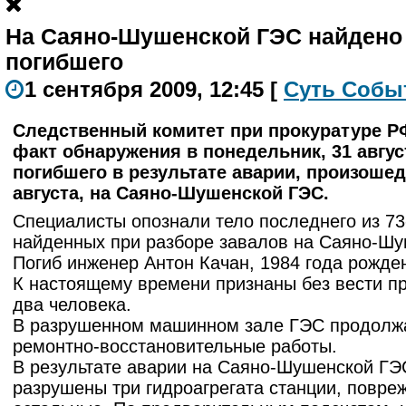
На Саяно-Шушенской ГЭС найдено 
погибшего
1 сентября 2009, 12:45
[
С
уть
С
о
б
ы
Следственный комитет при прокуратуре Р
факт обнаружения в понедельник, 31 август
погибшего в результате аварии, произоше
августа, на Саяно-Шушенской ГЭС.
Специалисты опознали тело последнего из 73
найденных при разборе завалов на Саяно-Шу
Погиб инженер Антон Качан, 1984 года рожде
К настоящему времени признаны без вести 
два человека.
В разрушенном машинном зале ГЭС продолж
ремонтно-восстановительные работы.
В результате аварии на Саяно-Шушенской ГЭ
разрушены три гидроагрегата станции, повре