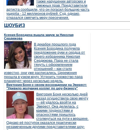
также нарушении авторских и
смежных прав. Представители
артиста сообщили, что он погасил большую часть
ущерба - 12 миллионов рублей. Суд, однако,
отказался смягчить меру пресечения.
ШОУБИЗ
Ксения Бородина вышла замуж за Николая
Сердюкова
В декабре прошлого года
Ксения Бородина получила
предложение руки и сердца от
своего избранника Николая
Сердюкова. Пара не стала
тянуть с оформлением
отношений – как стало
известно, они уже расписались. Церемония
прошла в узком кругу. Устроить торжество пара
планирует через несколько недель.
Виктория Боня о своем восхождении на Эверест:
"Удивило молчание коллег по шоу-бизнесу"
Виктория Боня несколько дней
назад осуществила свою мечту
— ей удалось взойти на
Эверест. Она делилась, с
какими трудностями и
опасностями пришлось
столкнуться на пути к вершине.
Однако её поступок оказался практически
незамеченным другими представителями шоу-