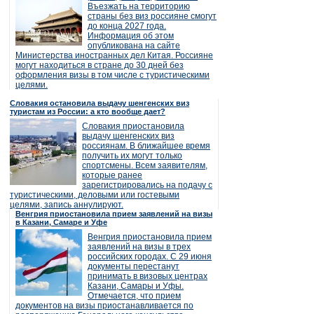
Въезжать на территорию
страны без виз россияне смогут
до конца 2027 года.
Информация об этом
опубликована на сайте
Министерства иностранных дел Китая. Россияне
могут находиться в стране до 30 дней без
оформления визы в том числе с туристическими
целями.
Словакия остановила выдачу шенгенских виз
туристам из России: а кто вообще дает?
Словакия приостановила
выдачу шенгенских виз
россиянам. В ближайшее время
получить их могут только
спортсмены. Всем заявителям,
которые ранее
зарегистрировались на подачу с
туристическими, деловыми или гостевыми
целями, запись аннулируют.
Венгрия приостановила прием заявлений на визы
в Казани, Самаре и Уфе
Венгрия приостановила прием
заявлений на визы в трех
российских городах. С 29 июня
документы перестанут
принимать в визовых центрах
Казани, Самары и Уфы.
Отмечается, что прием
документов на визы приостанавливается по