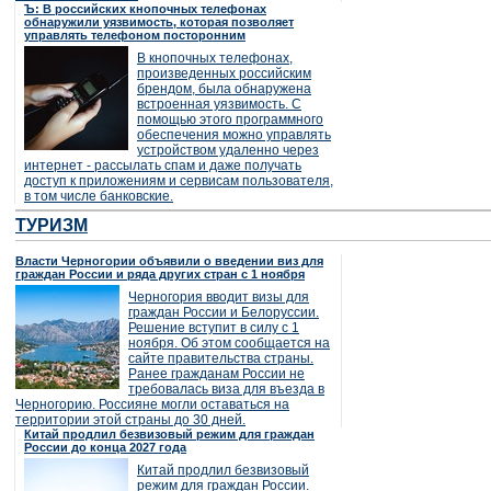
Ъ: В российских кнопочных телефонах
обнаружили уязвимость, которая позволяет
управлять телефоном посторонним
В кнопочных телефонах,
произведенных российским
брендом, была обнаружена
встроенная уязвимость. С
помощью этого программного
обеспечения можно управлять
устройством удаленно через
интернет - рассылать спам и даже получать
доступ к приложениям и сервисам пользователя,
в том числе банковские.
ТУРИЗМ
Власти Черногории объявили о введении виз для
граждан России и ряда других стран с 1 ноября
Черногория вводит визы для
граждан России и Белоруссии.
Решение вступит в силу с 1
ноября. Об этом сообщается на
сайте правительства страны.
Ранее гражданам России не
требовалась виза для въезда в
Черногорию. Россияне могли оставаться на
территории этой страны до 30 дней.
Китай продлил безвизовый режим для граждан
России до конца 2027 года
Китай продлил безвизовый
режим для граждан России.