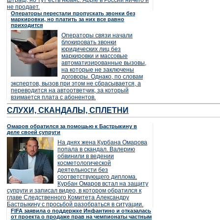
штраф, но тут есть нюанс: Apple в России ничего и
не продает.
Операторы перестали пропускать звонки без
маркировки, но платить за них все равно
приходится
Операторы связи начали
блокировать звонки
юридических лиц без
маркировки и массовые
автоматизированные вызовы,
на которые не заключены
договоры. Однако, по словам
экспертов, вызов при этом не сбрасывается, а
переводится на автоответчик, за который
взимается плата с абонентов.
СЛУХИ, СКАНДАЛЫ, СПЛЕТНИ
Омаров обратился за помощью к Бастрыкину в
деле своей супруги
На днях жена Курбана Омарова
попала в скандал. Валерию
обвинили в ведении
косметологической
деятельности без
соответствующего диплома.
Курбан Омаров встал на защиту
супруги и записал видео, в котором обратился к
главе Следственного Комитета Александру
Бастрыкину с просьбой разобраться в ситуации.
FIFA заявила о поддержке Инфантино и отказалась
от проекта о продаже прав на чемпионаты частным