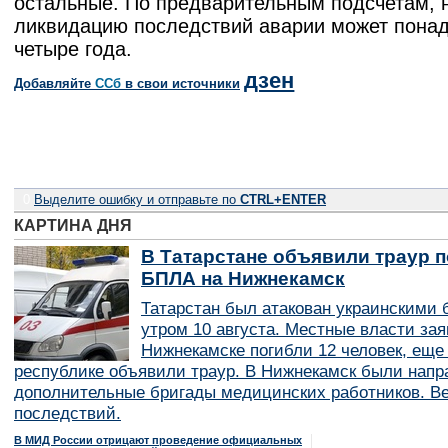
остальные. По предварительным подсчетам, 
ликвидацию последствий аварии может пона
четыре года.
дзен
Добавляйте
CСб
в свои источники
0
Выделите ошибку и отправьте по
CTRL+ENTER
КАРТИНА ДНЯ
В Татарстане объявили траур п
БПЛА на Нижнекамск
Татарстан был атакован украинскими
утром 10 августа. Местные власти зая
Нижнекамске погибли 12 человек, еще
республике объявили траур. В Нижнекамск были нап
дополнительные бригады медицинских работников. В
последствий.
В МИД России отрицают проведение официальных