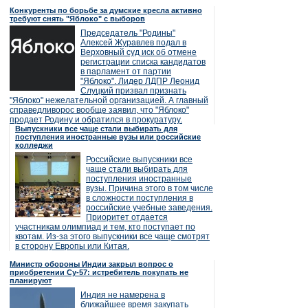
Конкуренты по борьбе за думские кресла активно
требуют снять "Яблоко" с выборов
Председатель "Родины"
Алексей Журавлев подал в
Верховный суд иск об отмене
регистрации списка кандидатов
в парламент от партии
"Яблоко". Лидер ЛДПР Леонид
Слуцкий призвал признать
"Яблоко" нежелательной организацией. А главный
справедливорос вообще заявил, что "Яблоко"
продает Родину и обратился в прокуратуру.
Выпускники все чаще стали выбирать для
поступления иностранные вузы или российские
колледжи
Российские выпускники все
чаще стали выбирать для
поступления иностранные
вузы. Причина этого в том числе
в сложности поступления в
российские учебные заведения.
Приоритет отдается
участникам олимпиад и тем, кто поступает по
квотам. Из-за этого выпускники все чаще смотрят
в сторону Европы или Китая.
Министр обороны Индии закрыл вопрос о
приобретении Су-57: истребитель покупать не
планируют
Индия не намерена в
ближайшее время закупать