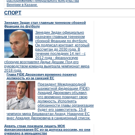
распоряжению Генерального консульства
Венгрии в Казани.
СПОРТ
Зинедин Зидан стал главным тренером сборной
Франции по футболу
Зинедин Зидан официально
назначен главным тренером
сборной Франции по футболу.
Он подписал контракт, который
рассчитан до 2030 года. В
течение последних 14 лет - с
2012 года - французскую
сборную возглавлял Дидье Дешам. Под его
руководством команда выиграла чемпионат мира
2018 года.
Глава FIDE Дворкович временно покинул
должность из-за санкций ЕС
Президент Международной
шахматной федерации (FIDE)
Аркадий Дворкович объявил,
что временно покидает свою
должность. Исполнять
обязанности главы организации
будет его заместитель, 15-й
чемпион мира Вишванатан Ананд. Накануне ЕС
внес Аркадия Дворковича в санкционный список.
Девять стран призвали лишить МОК
финансирования ЕС из-за допуска россиян, но они
очевидно в меньшинстве