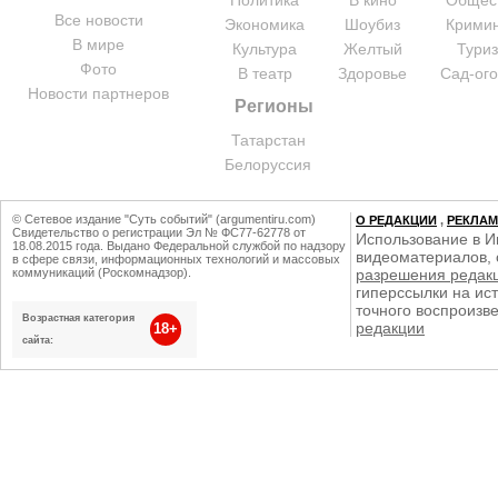
Политика
В кино
Общес
Все новости
Экономика
Шоубиз
Крими
В мире
Культура
Желтый
Тури
Фото
В театр
Здоровье
Сад-ог
Новости партнеров
Регионы
Татарстан
Белоруссия
© Сетевое издание "Суть событий" (argumentiru.com)
О РЕДАКЦИИ
,
РЕКЛА
Свидетельство о регистрации Эл № ФС77-62778 от
Использование в И
18.08.2015 года. Выдано Федеральной службой по надзору
видеоматериалов, 
в сфере связи, информационных технологий и массовых
коммуникаций (Роскомнадзор).
разрешения редак
гиперссылки на ист
точного воспроизв
Возрастная категория
редакции
18+
сайта: