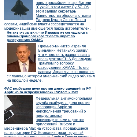
новые российские истребители
"Сухой", в том числе Су-57. Об
этом заявил секретарь
Министерства обороны страны
Раджеш Кумар Сингх. По его
словам, индийские власти сосредоточатся на
модернизации имеющегося парка истребителей.
Нетаньяху заявил, что Израиль не соглашался с
планом трамповского "Совета мира" по
разоружению ХАМАС
Премьер-министр Израиля
Биньямин Нетаньяху заявил,
что у него есть разногласия с
президентом США Дональдом
Трампом по вопросу
разоружения ХАМАС. По его
словам, Израиль не соглашался
с планом, о котором американский лидер объявил
на прошлой неделе.
ФАС возбудила дело против давно ушедшей из РФ
Apple из-за непредустановки RuStore и Max
Федеральная антимонопольная
служба возбудила дело против
корпорации Apple за
неисполнения требований о
предустановке
производителями гаджетов
приложений RuStore и
мессенджера Max на устройства, продающиеся
на территории РФ. Компании грозит крупный