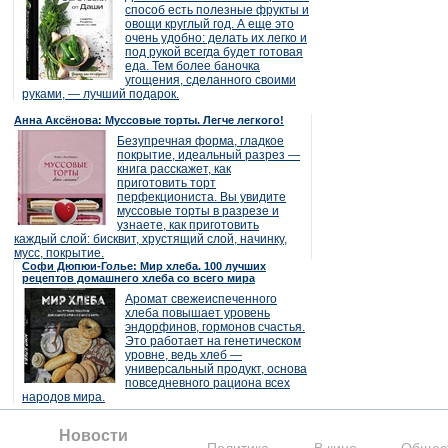
способ есть полезные фрукты и
овощи круглый год. А еще это
очень удобно: делать их легко и
под рукой всегда будет готовая
еда. Тем более баночка
угощения, сделанного своими
руками, — лучший подарок.
Анна Аксёнова: Муссовые торты. Легче легкого!
Безупречная форма, гладкое
покрытие, идеальный разрез —
книга расскажет, как
приготовить торт
перфекциониста. Вы увидите
муссовые торты в разрезе и
узнаете, как приготовить
каждый слой: бисквит, хрустящий слой, начинку,
мусс, покрытие.
Софи Дюпюи-Голье: Мир хлеба. 100 лучших
рецептов домашнего хлеба со всего мира
Аромат свежеиспеченного
хлеба повышает уровень
эндорфинов, гормонов счастья.
Это работает на генетическом
уровне, ведь хлеб —
универсальный продукт, основа
повседневного рациона всех
народов мира.
Новости