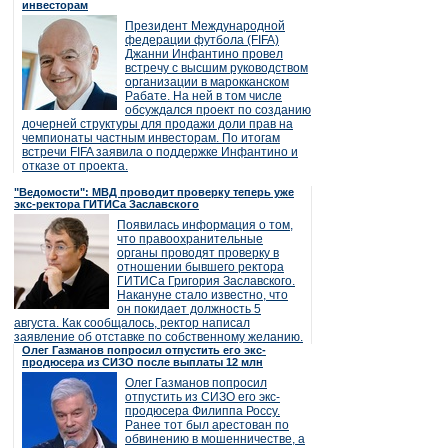
инвесторам
Президент Международной
федерации футбола (FIFA)
Джанни Инфантино провел
встречу с высшим руководством
организации в марокканском
Рабате. На ней в том числе
обсуждался проект по созданию
дочерней структуры для продажи доли прав на
чемпионаты частным инвесторам. По итогам
встречи FIFA заявила о поддержке Инфантино и
отказе от проекта.
"Ведомости": МВД проводит проверку теперь уже
экс-ректора ГИТИСа Заславского
Появилась информация о том,
что правоохранительные
органы проводят проверку в
отношении бывшего ректора
ГИТИСа Григория Заславского.
Накануне стало известно, что
он покидает должность 5
августа. Как сообщалось, ректор написал
заявление об отставке по собственному желанию.
Олег Газманов попросил отпустить его экс-
продюсера из СИЗО после выплаты 12 млн
Олег Газманов попросил
отпустить из СИЗО его экс-
продюсера Филиппа Россу.
Ранее тот был арестован по
обвинению в мошенничестве, а