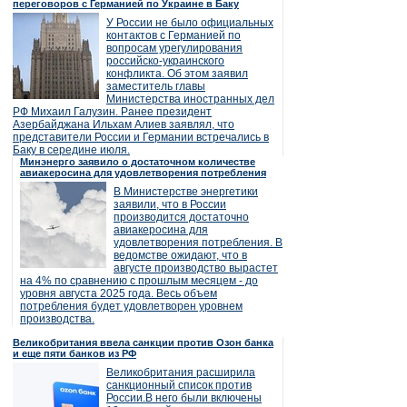
переговоров с Германией по Украине в Баку
У России не было официальных
контактов с Германией по
вопросам урегулирования
российско-украинского
конфликта. Об этом заявил
заместитель главы
Министерства иностранных дел
РФ Михаил Галузин. Ранее президент
Азербайджана Ильхам Алиев заявлял, что
представители России и Германии встречались в
Баку в середине июля.
Минэнерго заявило о достаточном количестве
авиакеросина для удовлетворения потребления
В Министерстве энергетики
заявили, что в России
производится достаточно
авиакеросина для
удовлетворения потребления. В
ведомстве ожидают, что в
августе производство вырастет
на 4% по сравнению с прошлым месяцем - до
уровня августа 2025 года. Весь объем
потребления будет удовлетворен уровнем
производства.
Великобритания ввела санкции против Озон банка
и еще пяти банков из РФ
Великобритания расширила
санкционный список против
России.В него были включены