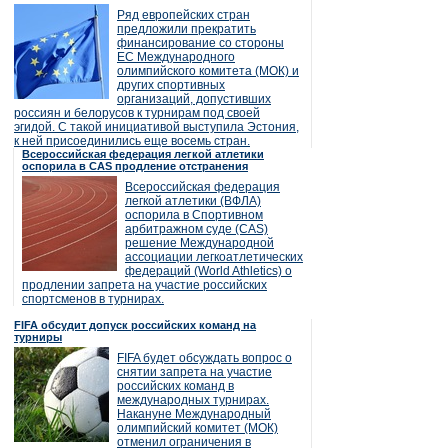
Ряд европейских стран
предложили прекратить
финансирование со стороны
ЕС Международного
олимпийского комитета (МОК) и
других спортивных
организаций, допустивших
россиян и белорусов к турнирам под своей
эгидой. С такой инициативой выступила Эстония,
к ней присоединились еще восемь стран.
Всероссийская федерация легкой атлетики
оспорила в CAS продление отстранения
Всероссийская федерация
легкой атлетики (ВФЛА)
оспорила в Спортивном
арбитражном суде (CAS)
решение Международной
ассоциации легкоатлетических
федераций (World Athletics) о
продлении запрета на участие российских
спортсменов в турнирах.
FIFA обсудит допуск российских команд на
турниры
FIFA будет обсуждать вопрос о
снятии запрета на участие
российских команд в
международных турнирах.
Накануне Международный
олимпийский комитет (МОК)
отменил ограничения в