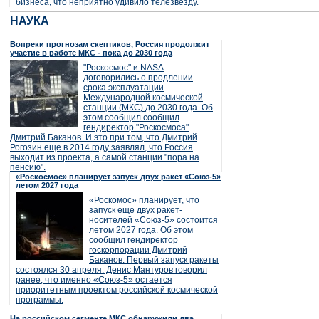
бизнеса, что неприятно удивило телезвезду.
НАУКА
Вопреки прогнозам скептиков, Россия продолжит
участие в работе МКС - пока до 2030 года
"Роскосмос" и NASA
договорились о продлении
срока эксплуатации
Международной космической
станции (МКС) до 2030 года. Об
этом сообщил сообщил
гендиректор "Роскосмоса"
Дмитрий Баканов. И это при том, что Дмитрий
Рогозин еще в 2014 году заявлял, что Россия
выходит из проекта, а самой станции "пора на
пенсию".
«Роскосмос» планирует запуск двух ракет «Союз-5»
летом 2027 года
«Роскомос» планирует, что
запуск еще двух ракет-
носителей «Союз-5» состоится
летом 2027 года. Об этом
сообщил гендиректор
госкорпорации Дмитрий
Баканов. Первый запуск ракеты
состоялся 30 апреля. Денис Мантуров говорил
ранее, что именно «Союз-5» остается
приоритетным проектом российской космической
программы.
На российском сегменте МКС обнаружили два