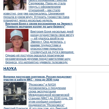
своего избранника Николая
Сердюкова. Пара не стала
тянуть с оформлением
отношений – как стало
известно, они уже расписались. Церемония
прошла в узком кругу. Устроить торжество пара
планирует через несколько недель.
Виктория Боня о своем восхождении на Эверест:
"Удивило молчание коллег по шоу-бизнесу"
Виктория Боня несколько дней
назад осуществила свою мечту
— ей удалось взойти на
Эверест. Она делилась, с
какими трудностями и
опасностями пришлось
столкнуться на пути к вершине.
Однако её поступок оказался практически
незамеченным другими представителями шоу-
бизнеса, что неприятно удивило телезвезду.
НАУКА
Вопреки прогнозам скептиков, Россия продолжит
участие в работе МКС - пока до 2030 года
"Роскосмос" и NASA
договорились о продлении
срока эксплуатации
Международной космической
станции (МКС) до 2030 года. Об
этом сообщил сообщил
гендиректор "Роскосмоса"
Дмитрий Баканов. И это при том, что Дмитрий