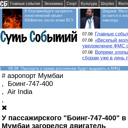
Главные события
Экономика
Спорт
Культура
Шоубиз
Желт
В Екатеринбурге загорелся
Шадаев: Месс
логистический объект
остается в жи
Wildberries после атаки ВСУ
навсегда
Главные событ
07.08
«Веселый моло
07.08
уведомление ФМС о
Вопреки злопы
07.08
сборам уже в день 
|
08.08 Паспорта и права россиянам будут выдавать в МФЦ
#
аэропорт Мумбаи
,
Боинг-747-400
,
Air India
,
У пассажирского "Боинг-747-400" в
Мумбаи загорелся двигатель