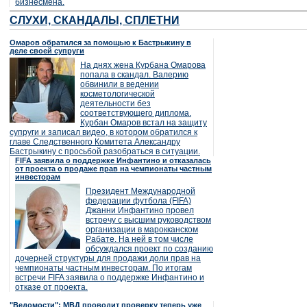
бизнесмена.
СЛУХИ, СКАНДАЛЫ, СПЛЕТНИ
Омаров обратился за помощью к Бастрыкину в
деле своей супруги
На днях жена Курбана Омарова
попала в скандал. Валерию
обвинили в ведении
косметологической
деятельности без
соответствующего диплома.
Курбан Омаров встал на защиту
супруги и записал видео, в котором обратился к
главе Следственного Комитета Александру
Бастрыкину с просьбой разобраться в ситуации.
FIFA заявила о поддержке Инфантино и отказалась
от проекта о продаже прав на чемпионаты частным
инвесторам
Президент Международной
федерации футбола (FIFA)
Джанни Инфантино провел
встречу с высшим руководством
организации в марокканском
Рабате. На ней в том числе
обсуждался проект по созданию
дочерней структуры для продажи доли прав на
чемпионаты частным инвесторам. По итогам
встречи FIFA заявила о поддержке Инфантино и
отказе от проекта.
"Ведомости": МВД проводит проверку теперь уже