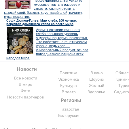
перфекциониста. Вы увидите
муссовые торты в разрезе и
узнаете, как приготовить
каждый слой: бисквит, хрустящий слой, начинку,
мусс, покрытие.
Софи Дюпюи-Голье: Мир хлеба. 100 лучших
рецептов домашнего хлеба со всего мира
Аромат свежеиспеченного
хлеба повышает уровень
эндорфинов, гормонов счастья.
Это работает на генетическом
уровне, ведь хлеб —
универсальный продукт, основа
повседневного рациона всех
народов мира.
Новости
Политика
В кино
Общес
Все новости
Экономика
Шоубиз
Крими
В мире
Культура
Желтый
Тури
Фото
В театр
Здоровье
Сад-ог
Новости партнеров
Регионы
Татарстан
Белоруссия