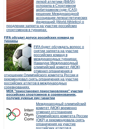
легкой атлетики (ВФЛА)
оспорила в Спортивном
арбитражном суде (CAS)
решение Международной
ассоциации легкоатлетических
федераций (World Athletics) о
продлении запрета на участие российских
спортсменов в турнирах.
FIFA обсудит допуск российских команд на
турниры
FIFA будет обсуждать вопрос о
снятии запрета на участие
российских команд в
международных турнирах.
Накануне Международный
олимпийский комитет (МОК)
отменил ограничения в
отношении Олимпийского комитета России и
рекомендовал снять ограничения на участие
российских атлетов в международных
соревнованиях.
МОК "приостановил приостановление" участия
российских спортсменов в соревнованиях,
получив нужные ему гарантии
Международный олимпийский
комитет (МОК) временно
отменил отстранение
Олимпийского комитета России
(ОКР) и рекомендовала снять
ограничения на участие
российских атлетов в