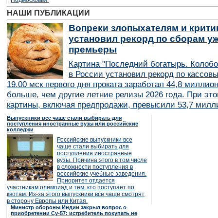
Подмосковья.
НАШИ ПУБЛИКАЦИИ
Вопреки злопыхателям и крити
установил рекорд по сборам уж
премьеры
Картина "Последний богатырь. Колобо
в России установил рекорд по кассов
19.00 мск первого дня проката заработал 44,8 миллио
больше, чем другие летние релизы 2026 года. При эт
картины, включая предпродажи, превысили 53,7 милл
Выпускники все чаще стали выбирать для
поступления иностранные вузы или российские
колледжи
Российские выпускники все
чаще стали выбирать для
поступления иностранные
вузы. Причина этого в том числе
в сложности поступления в
российские учебные заведения.
Приоритет отдается
участникам олимпиад и тем, кто поступает по
квотам. Из-за этого выпускники все чаще смотрят
в сторону Европы или Китая.
Министр обороны Индии закрыл вопрос о
приобретении Су-57: истребитель покупать не