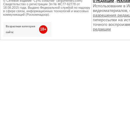
© Сетевое издание "Суть событий" (argumentiru.com)
О РЕДАКЦИИ
,
РЕКЛА
Свидетельство о регистрации Эл № ФС77-62778 от
Использование в И
18.08.2015 года. Выдано Федеральной службой по надзору
видеоматериалов, 
в сфере связи, информационных технологий и массовых
коммуникаций (Роскомнадзор).
разрешения редак
гиперссылки на ист
точного воспроизв
Возрастная категория
редакции
18+
сайта: