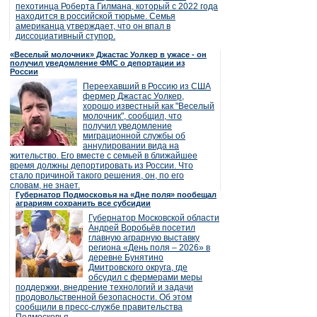
пехотинца Роберта Гилмана, который с 2022 года
находится в российской тюрьме. Семья
американца утверждает, что он впал в
диссоциативный ступор.
«Веселый молочник» Джастас Уолкер в ужасе - он
получил уведомление ФМС о депортации из
России
Переехавший в Россию из США
фермер Джастас Уолкер,
хорошо известный как "Веселый
молочник", сообщил, что
получил уведомление
миграционной службы об
аннулировании вида на
жительство. Его вместе с семьей в ближайшее
время должны депортировать из России. Что
стало причиной такого решения, он, по его
словам, не знает.
Губернатор Подмосковья на «Дне поля» пообещал
аграриям сохранить все субсидии
Губернатор Московской области
Андрей Воробьёв посетил
главную аграрную выставку
региона «День поля – 2026» в
деревне Бунятино
Дмитровского округа, где
обсудил с фермерами меры
поддержки, внедрение технологий и задачи
продовольственной безопасности. Об этом
сообщили в пресс-службе правительства