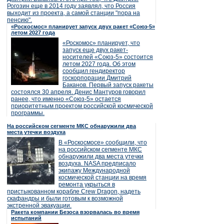
Рогозин еще в 2014 году заявлял, что Россия
выходит из проекта, а самой станции "пора на
пенсию".
«Роскосмос» планирует запуск двух ракет «Союз-5»
летом 2027 года
«Роскомос» планирует, что
запуск еще двух ракет-
носителей «Союз-5» состоится
летом 2027 года. Об этом
сообщил гендиректор
госкорпорации Дмитрий
Баканов. Первый запуск ракеты
состоялся 30 апреля. Денис Мантуров говорил
ранее, что именно «Союз-5» остается
приоритетным проектом российской космической
программы.
На российском сегменте МКС обнаружили два
места утечки воздуха
В «Роскосмосе» сообщили, что
на российском сегменте МКС
обнаружили два места утечки
воздуха. NASA предписало
экипажу Международной
космической станции на время
ремонта укрыться в
пристыкованном корабле Crew Dragon, надеть
скафандры и были готовым к возможной
экстренной эвакуации.
Ракета компании Безоса взорвалась во время
испытаний