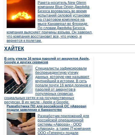
Ракета-носитель New Glenn
компании Blue Origin Джеффа
Безоса взорвалась во время
испытаний силовой установки
на стартовом комплексе на
мысе Канаверал во Флориде.
По словам Джеффа Безоса,
компания выясняет причины взрыва. Он заверил,
что компания восстановит все, что нужно, и
вернется к полетам.
ХАЙТЕК
В сеть утекли 16 млрд паролей от аккаунтов Apple,
Google и других сервисов
Специалисты зафиксировали
беспрецедентную утечку
данных, которую уже называют
крупнейшей в истории. В сеть
попали почти 16 млрд логинов и
паролей от аккаунтов в
популярных сервисах,
социальных сетях и на государственных
ресурсах. В их числе - Apple и Google.
Разработчики ПО для российской ОС «Аврора»
подали заявление о банкротстве
Разработчик приложений для
российской операционной
системы «Аврора» - ООО
«Авроид», а также IT-компания
ООО «Гиперус» подали