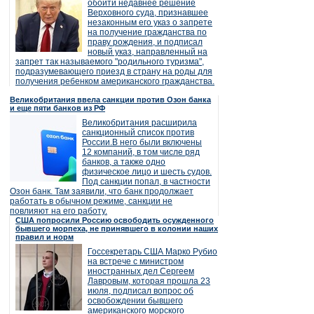
обойти недавнее решение
Верховного суда, признавшее
незаконным его указ о запрете
на получение гражданства по
праву рождения, и подписал
новый указ, направленный на
запрет так называемого "родильного туризма",
подразумевающего приезд в страну на роды для
получения ребенком американского гражданства.
Великобритания ввела санкции против Озон банка
и еще пяти банков из РФ
Великобритания расширила
санкционный список против
России.В него были включены
12 компаний, в том числе ряд
банков, а также одно
физическое лицо и шесть судов.
Под санкции попал, в частности
Озон банк. Там заявили, что банк продолжает
работать в обычном режиме, санкции не
повлияют на его работу.
США попросили Россию освободить осужденного
бывшего морпеха, не принявшего в колонии наших
правил и норм
Госсекретарь США Марко Рубио
на встрече с министром
иностранных дел Сергеем
Лавровым, которая прошла 23
июля, подписал вопрос об
освобождении бывшего
американского морского