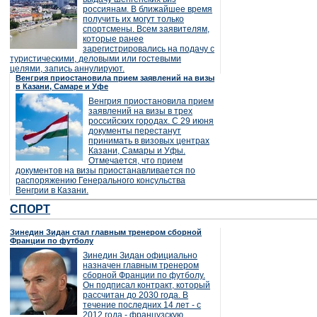
россиянам. В ближайшее время
получить их могут только
спортсмены. Всем заявителям,
которые ранее
зарегистрировались на подачу с
туристическими, деловыми или гостевыми
целями, запись аннулируют.
Венгрия приостановила прием заявлений на визы
в Казани, Самаре и Уфе
Венгрия приостановила прием
заявлений на визы в трех
российских городах. С 29 июня
документы перестанут
принимать в визовых центрах
Казани, Самары и Уфы.
Отмечается, что прием
документов на визы приостанавливается по
распоряжению Генерального консульства
Венгрии в Казани.
СПОРТ
Зинедин Зидан стал главным тренером сборной
Франции по футболу
Зинедин Зидан официально
назначен главным тренером
сборной Франции по футболу.
Он подписал контракт, который
рассчитан до 2030 года. В
течение последних 14 лет - с
2012 года - французскую