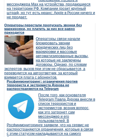
приложений RuStore и
мессенджера Max на устройства, продающиеся
на территории РФ. Компании грозит крупный
штраф, но тут есть нюанс: Apple в России ничего и
не продает.
Операторы перестали пропускать звонки без
маркировки, но платить за них все равно
приходится
Операторы связи начали
блокировать звонки
юридических лиц без
маркировки и массовые
автоматизированные вызовы,
на которые не заключены
договоры. Однако, по словам
экспертов, вызов при этом не сбрасывается, а
переводится на автоответчик, за который
взимается плата с абонентов.
Росфинмониторинг: ограничения против
террориста и экстремиста Дурова не
распространяются на Telegram
После того, как основателя
Telegram Павла Дурова внесли в
список террористов и
экстремистов, возник вопрос,
как это затронет сам
мессенджер и его
пользователей. В
Росфинмониторинге заявили, что на сервис не
распространяются ограничения, которые в связи
с этим статусом накладываются на самого