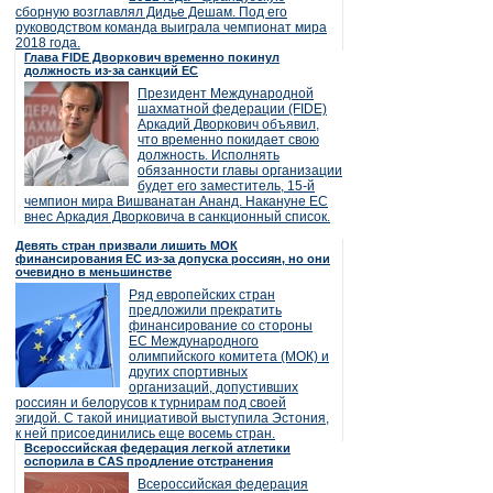
сборную возглавлял Дидье Дешам. Под его
руководством команда выиграла чемпионат мира
2018 года.
Глава FIDE Дворкович временно покинул
должность из-за санкций ЕС
Президент Международной
шахматной федерации (FIDE)
Аркадий Дворкович объявил,
что временно покидает свою
должность. Исполнять
обязанности главы организации
будет его заместитель, 15-й
чемпион мира Вишванатан Ананд. Накануне ЕС
внес Аркадия Дворковича в санкционный список.
Девять стран призвали лишить МОК
финансирования ЕС из-за допуска россиян, но они
очевидно в меньшинстве
Ряд европейских стран
предложили прекратить
финансирование со стороны
ЕС Международного
олимпийского комитета (МОК) и
других спортивных
организаций, допустивших
россиян и белорусов к турнирам под своей
эгидой. С такой инициативой выступила Эстония,
к ней присоединились еще восемь стран.
Всероссийская федерация легкой атлетики
оспорила в CAS продление отстранения
Всероссийская федерация