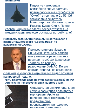
планируют
Индия не намерена в
ближайшее время закупать
новые российские истребители
"Сухой", в том числе Су-57. Об
этом заявил секретарь
Министерства обороны страны
Раджеш Кумар Сингх. По его
словам, индийские власти сосредоточатся на
модернизации имеющегося парка истребителей.
Нетаньяху заявил, что Израиль не соглашался с
планом трамповского "Совета мира" по
разоружению ХАМАС
Премьер-министр Израиля
Биньямин Нетаньяху заявил,
что у него есть разногласия с
президентом США Дональдом
Трампом по вопросу
разоружения ХАМАС. По его
словам, Израиль не соглашался
с планом, о котором американский лидер объявил
на прошлой неделе.
ФАС возбудила дело против давно ушедшей из РФ
Apple из-за непредустановки RuStore и Max
Федеральная антимонопольная
служба возбудила дело против
корпорации Apple за
неисполнения требований о
предустановке
производителями гаджетов