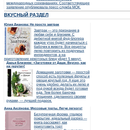
международных соревнваниях. Соответствующее
заявление опубликовала пресс-служба МОК.
ВКУСНЫЙ РАЗДЕЛ
Юлия Дианова: Не просто завтрак
Завтрак — это признание в
любви себе и близким. С
дебютной книгой фуд-блогера
каждое утро будет начинаться с
бабочек в животе. Все рецепты
легко повторить из подручных
ингредиентов, а на
приготовление некоторых блюд уйдет 5 минут.
Дарья Близнюк: «Заготовки от Даши. Вкусно, как
ни «крути»!
Домашние заготовки — простой
способ есть полезные фрукты и
овощи круглый год. А еще это
очень удобно: делать их легко и
под рукой всегда будет готовая
еда. Тем более баночка
угощения, сделанного своими
руками, — лучший подарок.
Анна Аксёнова: Муссовые торты. Легче легкого!
Безупречная форма, гладкое
покрытие, идеальный разрез —
книга расскажет, как
приготовить торт