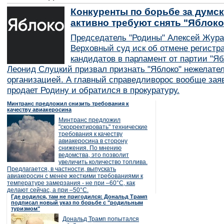
Конкуренты по борьбе за думск
активно требуют снять "Яблок
Председатель "Родины" Алексей Жура
Верховный суд иск об отмене регистр
кандидатов в парламент от партии "Я
Леонид Слуцкий призвал признать "Яблоко" нежелате
организацией. А главный справедливорос вообще заяв
продает Родину и обратился в прокуратуру.
Минтранс предложил снизить требования к
качеству авиакеросина
Минтранс предложил
"скорректировать" технические
требования к качеству
авиакеросина в сторону
снижения. По мнению
ведомства, это позволит
увеличить количество топлива.
Предлагается, в частности, выпускать
авиакеросин с менее жесткими требованиями к
температуре замерзания - не при –60°C, как
делают сейчас, а при –50°C.
Где родился, там не пригодился: Дональд Трамп
подписал новый указ по борьбе с "родильным
туризмом"
Дональд Трамп попытался