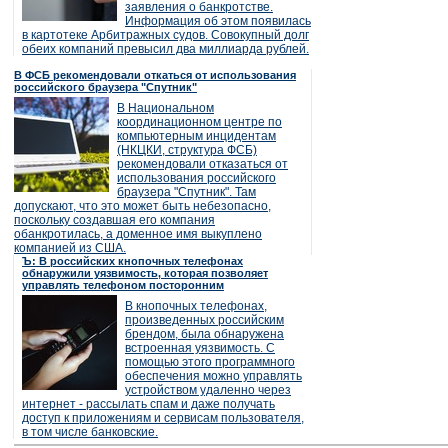
заявления о банкротстве.
Информация об этом появилась
в картотеке Арбитражных судов. Совокупный долг
обеих компаний превысил два миллиарда рублей.
В ФСБ рекомендовали откаться от использования
российского браузера "Спутник"
В Национальном
координационном центре по
компьютерным инцидентам
(НКЦКИ, структура ФСБ)
рекомендовали отказаться от
использования российского
браузера "Спутник". Там
допускают, что это может быть небезопасно,
поскольку создавшая его компания
обанкротилась, а доменное имя выкуплено
компанией из США.
Ъ: В российских кнопочных телефонах
обнаружили уязвимость, которая позволяет
управлять телефоном посторонним
В кнопочных телефонах,
произведенных российским
брендом, была обнаружена
встроенная уязвимость. С
помощью этого программного
обеспечения можно управлять
устройством удаленно через
интернет - рассылать спам и даже получать
доступ к приложениям и сервисам пользователя,
в том числе банковские.