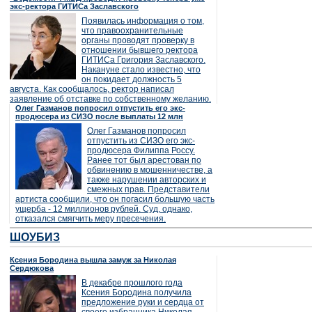
экс-ректора ГИТИСа Заславского
Появилась информация о том,
что правоохранительные
органы проводят проверку в
отношении бывшего ректора
ГИТИСа Григория Заславского.
Накануне стало известно, что
он покидает должность 5
августа. Как сообщалось, ректор написал
заявление об отставке по собственному желанию.
Олег Газманов попросил отпустить его экс-
продюсера из СИЗО после выплаты 12 млн
Олег Газманов попросил
отпустить из СИЗО его экс-
продюсера Филиппа Россу.
Ранее тот был арестован по
обвинению в мошенничестве, а
также нарушении авторских и
смежных прав. Представители
артиста сообщили, что он погасил большую часть
ущерба - 12 миллионов рублей. Суд, однако,
отказался смягчить меру пресечения.
ШОУБИЗ
Ксения Бородина вышла замуж за Николая
Сердюкова
В декабре прошлого года
Ксения Бородина получила
предложение руки и сердца от