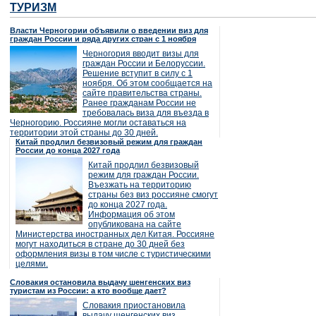
ТУРИЗМ
Власти Черногории объявили о введении виз для
граждан России и ряда других стран с 1 ноября
Черногория вводит визы для
граждан России и Белоруссии.
Решение вступит в силу с 1
ноября. Об этом сообщается на
сайте правительства страны.
Ранее гражданам России не
требовалась виза для въезда в
Черногорию. Россияне могли оставаться на
территории этой страны до 30 дней.
Китай продлил безвизовый режим для граждан
России до конца 2027 года
Китай продлил безвизовый
режим для граждан России.
Въезжать на территорию
страны без виз россияне смогут
до конца 2027 года.
Информация об этом
опубликована на сайте
Министерства иностранных дел Китая. Россияне
могут находиться в стране до 30 дней без
оформления визы в том числе с туристическими
целями.
Словакия остановила выдачу шенгенских виз
туристам из России: а кто вообще дает?
Словакия приостановила
выдачу шенгенских виз