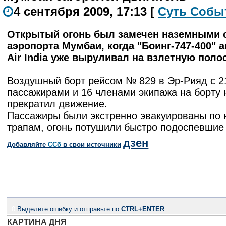
4 сентября 2009, 17:13
[
С
уть
С
о
б
ы
Открытый огонь был замечен наземными 
аэропорта Мумбаи, когда "Боинг-747-400" 
Air India уже выруливал на взлетную полос
Воздушный борт рейсом № 829 в Эр-Рияд с 2
пассажирами и 16 членами экипажа на борту
прекратил движение.
Пассажиры были экстренно эвакуированы по
трапам, огонь потушили быстро подоспевшие
дзен
Добавляйте
CСб
в свои источники
0
Выделите ошибку и отправьте по
CTRL+ENTER
КАРТИНА ДНЯ