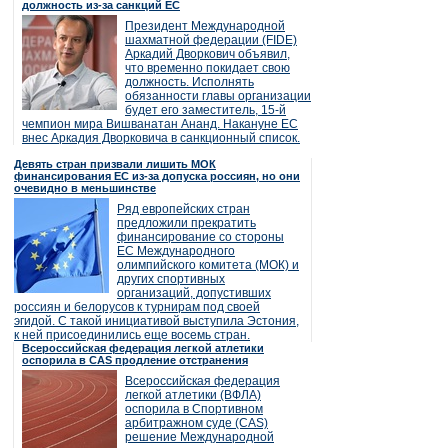
должность из-за санкций ЕС
Президент Международной
шахматной федерации (FIDE)
Аркадий Дворкович объявил,
что временно покидает свою
должность. Исполнять
обязанности главы организации
будет его заместитель, 15-й
чемпион мира Вишванатан Ананд. Накануне ЕС
внес Аркадия Дворковича в санкционный список.
Девять стран призвали лишить МОК
финансирования ЕС из-за допуска россиян, но они
очевидно в меньшинстве
Ряд европейских стран
предложили прекратить
финансирование со стороны
ЕС Международного
олимпийского комитета (МОК) и
других спортивных
организаций, допустивших
россиян и белорусов к турнирам под своей
эгидой. С такой инициативой выступила Эстония,
к ней присоединились еще восемь стран.
Всероссийская федерация легкой атлетики
оспорила в CAS продление отстранения
Всероссийская федерация
легкой атлетики (ВФЛА)
оспорила в Спортивном
арбитражном суде (CAS)
решение Международной