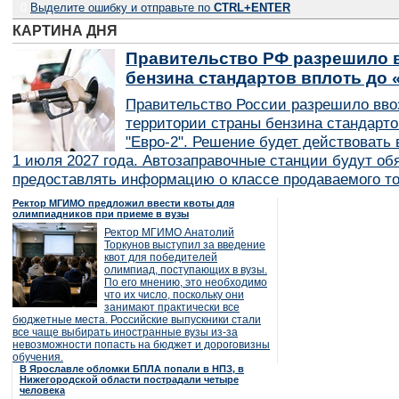
0
Выделите ошибку и отправьте по
CTRL+ENTER
КАРТИНА ДНЯ
Правительство РФ разрешило в
бензина стандартов вплоть до 
Правительство России разрешило вво
территории страны бензина стандарто
"Евро-2". Решение будет действовать в
1 июля 2027 года. Автозаправочные станции будут об
предоставлять информацию о классе продаваемого то
Ректор МГИМО предложил ввести квоты для
олимпиадников при приеме в вузы
Ректор МГИМО Анатолий
Торкунов выступил за введение
квот для победителей
олимпиад, поступающих в вузы.
По его мнению, это необходимо
что их число, поскольку они
занимают практически все
бюджетные места. Российские выпускники стали
все чаще выбирать иностранные вузы из-за
невозможности попасть на бюджет и дороговизны
обучения.
В Ярославле обломки БПЛА попали в НПЗ, в
Нижегородской области пострадали четыре
человека