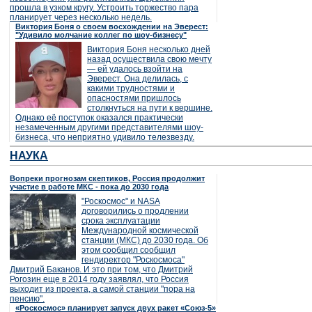
прошла в узком кругу. Устроить торжество пара
планирует через несколько недель.
Виктория Боня о своем восхождении на Эверест:
"Удивило молчание коллег по шоу-бизнесу"
Виктория Боня несколько дней
назад осуществила свою мечту
— ей удалось взойти на
Эверест. Она делилась, с
какими трудностями и
опасностями пришлось
столкнуться на пути к вершине.
Однако её поступок оказался практически
незамеченным другими представителями шоу-
бизнеса, что неприятно удивило телезвезду.
НАУКА
Вопреки прогнозам скептиков, Россия продолжит
участие в работе МКС - пока до 2030 года
"Роскосмос" и NASA
договорились о продлении
срока эксплуатации
Международной космической
станции (МКС) до 2030 года. Об
этом сообщил сообщил
гендиректор "Роскосмоса"
Дмитрий Баканов. И это при том, что Дмитрий
Рогозин еще в 2014 году заявлял, что Россия
выходит из проекта, а самой станции "пора на
пенсию".
«Роскосмос» планирует запуск двух ракет «Союз-5»