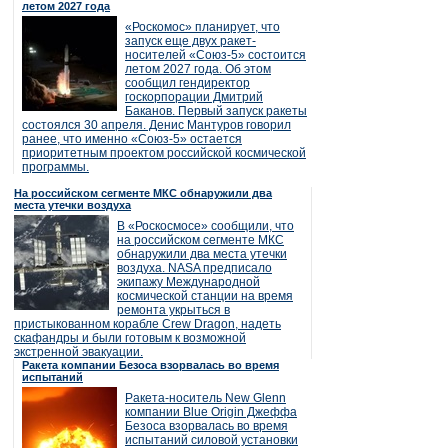
летом 2027 года
«Роскомос» планирует, что
запуск еще двух ракет-
носителей «Союз-5» состоится
летом 2027 года. Об этом
сообщил гендиректор
госкорпорации Дмитрий
Баканов. Первый запуск ракеты
состоялся 30 апреля. Денис Мантуров говорил
ранее, что именно «Союз-5» остается
приоритетным проектом российской космической
программы.
На российском сегменте МКС обнаружили два
места утечки воздуха
В «Роскосмосе» сообщили, что
на российском сегменте МКС
обнаружили два места утечки
воздуха. NASA предписало
экипажу Международной
космической станции на время
ремонта укрыться в
пристыкованном корабле Crew Dragon, надеть
скафандры и были готовым к возможной
экстренной эвакуации.
Ракета компании Безоса взорвалась во время
испытаний
Ракета-носитель New Glenn
компании Blue Origin Джеффа
Безоса взорвалась во время
испытаний силовой установки