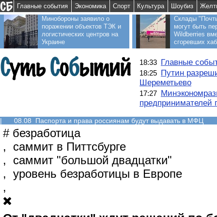
Главные события
Экономика
Спорт
Культура
Шоубиз
Желт
Минобороны заявило о
Склады "Почт
поражении объектов ТЭК и
могут быть пе
логистических центров на
Wildberries вм
Украине
сгоревших ха
Главные событ
18:33
Путин разреши
18:25
Шереметьево
Минэкономраз
17:27
предпринимателей п
|
08.08 Паспорта и права россиянам будут выдавать в МФЦ
#
безработица
,
саммит в Питтсбурге
,
саммит "большой двадцатки"
,
уровень безработицы в Европе
,