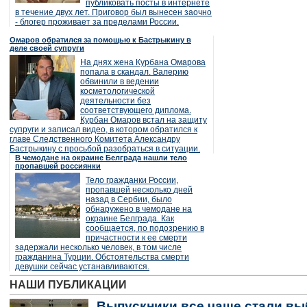
публиковать посты в интернете
в течение двух лет. Приговор был вынесен заочно
- блогер проживает за пределами России.
Омаров обратился за помощью к Бастрыкину в
деле своей супруги
На днях жена Курбана Омарова
попала в скандал. Валерию
обвинили в ведении
косметологической
деятельности без
соответствующего диплома.
Курбан Омаров встал на защиту
супруги и записал видео, в котором обратился к
главе Следственного Комитета Александру
Бастрыкину с просьбой разобраться в ситуации.
В чемодане на окраине Белграда нашли тело
пропавшей россиянки
Тело гражданки России,
пропавшей несколько дней
назад в Сербии, было
обнаружено в чемодане на
окраине Белграда. Как
сообщается, по подозрению в
причастности к ее смерти
задержали несколько человек, в том числе
гражданина Турции. Обстоятельства смерти
девушки сейчас устанавливаются.
НАШИ ПУБЛИКАЦИИ
Выпускники все чаще стали вы