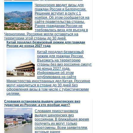
Черногория вводит визы для
граждан России и Белоруссии.
Решение вступит в силу с 1
ноября. Об этом сообщается на
сайте правительства страны.
Ранее гражданам России не
требовалась виза для въезда в
Черногорию. Россияне могли оставаться на
территории этой страны до 30 дней.
Китай продлил безвизовый режим для граждан
России до конца 2027 года
Китай продлил безвизовый
режим для граждан России.
Въезжать на территорию
страны без виз россияне смогут
до конца 2027 года.
Информация об этом
опубликована на сайте
Министерства иностранных дел Китая. Россияне
могут находиться в стране до 30 дней без
оформления визы в том числе с туристическими
целями.
Словакия остановила выдачу шенгенских виз
туристам из России: а кто вообще дает?
Словакия приостановила
выдачу шенгенских виз
россиянам. В ближайшее время
получить их могут только
спортсмены. Всем заявителям,
которые ранее