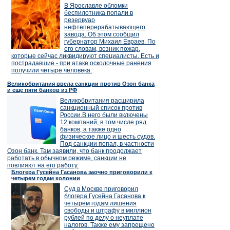
В Ярославле обломки
беспилотника попали в
резервуар
нефтеперерабатывающего
завода. Об этом сообщил
губернатор Михаил Евраев. По
его словам, возник пожар,
которые сейчас ликвидируют специалисты. Есть и
пострадавшие - при атаке осколочные ранения
получили четыре человека.
Великобритания ввела санкции против Озон банка
и еще пяти банков из РФ
Великобритания расширила
санкционный список против
России.В него были включены
12 компаний, в том числе ряд
банков, а также одно
физическое лицо и шесть судов.
Под санкции попал, в частности
Озон банк. Там заявили, что банк продолжает
работать в обычном режиме, санкции не
повлияют на его работу.
Блогера Гусейна Гасанова заочно приговорили к
четырем годам колонии
Суд в Москве приговорил
блогера Гусейна Гасанова к
четырем годам лишения
свободы и штрафу в миллион
рублей по делу о неуплате
налогов. Также ему запрещено