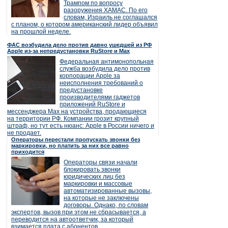
Трампом по вопросу
разоружения ХАМАС. По его
словам, Израиль не соглашался
с планом, о котором американский лидер объявил
на прошлой неделе.
ФАС возбудила дело против давно ушедшей из РФ
Apple из-за непредустановки RuStore и Max
Федеральная антимонопольная
служба возбудила дело против
корпорации Apple за
неисполнения требований о
предустановке
производителями гаджетов
приложений RuStore и
мессенджера Max на устройства, продающиеся
на территории РФ. Компании грозит крупный
штраф, но тут есть нюанс: Apple в России ничего и
не продает.
Операторы перестали пропускать звонки без
маркировки, но платить за них все равно
приходится
Операторы связи начали
блокировать звонки
юридических лиц без
маркировки и массовые
автоматизированные вызовы,
на которые не заключены
договоры. Однако, по словам
экспертов, вызов при этом не сбрасывается, а
переводится на автоответчик, за который
взимается плата с абонентов.