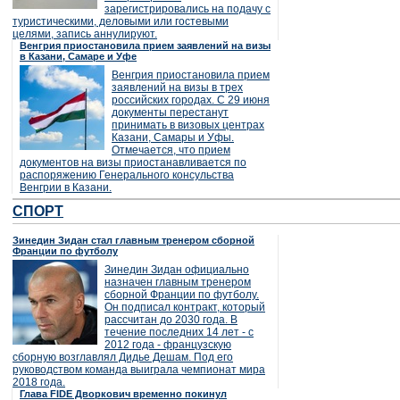
зарегистрировались на подачу с
туристическими, деловыми или гостевыми
целями, запись аннулируют.
Венгрия приостановила прием заявлений на визы
в Казани, Самаре и Уфе
Венгрия приостановила прием
заявлений на визы в трех
российских городах. С 29 июня
документы перестанут
принимать в визовых центрах
Казани, Самары и Уфы.
Отмечается, что прием
документов на визы приостанавливается по
распоряжению Генерального консульства
Венгрии в Казани.
СПОРТ
Зинедин Зидан стал главным тренером сборной
Франции по футболу
Зинедин Зидан официально
назначен главным тренером
сборной Франции по футболу.
Он подписал контракт, который
рассчитан до 2030 года. В
течение последних 14 лет - с
2012 года - французскую
сборную возглавлял Дидье Дешам. Под его
руководством команда выиграла чемпионат мира
2018 года.
Глава FIDE Дворкович временно покинул