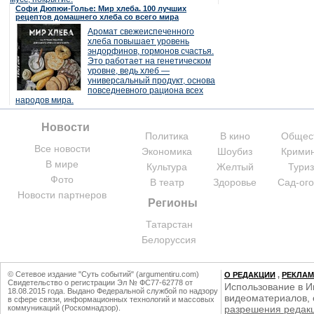
Софи Дюпюи-Голье: Мир хлеба. 100 лучших
рецептов домашнего хлеба со всего мира
Аромат свежеиспеченного
хлеба повышает уровень
эндорфинов, гормонов счастья.
Это работает на генетическом
уровне, ведь хлеб —
универсальный продукт, основа
повседневного рациона всех
народов мира.
Новости
Политика
В кино
Общес
Все новости
Экономика
Шоубиз
Крими
В мире
Культура
Желтый
Тури
Фото
В театр
Здоровье
Сад-ог
Новости партнеров
Регионы
Татарстан
Белоруссия
© Сетевое издание "Суть событий" (argumentiru.com)
О РЕДАКЦИИ
,
РЕКЛА
Свидетельство о регистрации Эл № ФС77-62778 от
Использование в И
18.08.2015 года. Выдано Федеральной службой по надзору
видеоматериалов, 
в сфере связи, информационных технологий и массовых
коммуникаций (Роскомнадзор).
разрешения редак