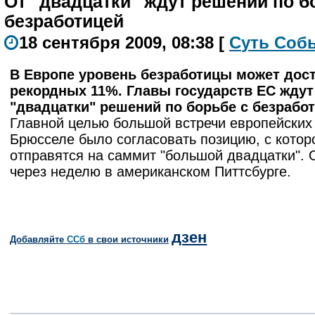
От "двадцатки" ждут решений по б
безработицей
18 сентября 2009, 08:38
[
С
уть
С
о
б
В Европе уровень безработицы может дос
рекордных 11%. Главы государств ЕС ждут
"двадцатки" решений по борьбе с безработ
Главной целью большой встречи европейских
Брюсселе было согласовать позицию, с котор
отправятся на саммит "большой двадцатки". 
через неделю в американском Питтсбурге.
дзен
Добавляйте
CСб
в свои источники