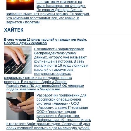
на стартовом комплексе на
мысе Канаверал во Флориде.
По словам Джеффа Безоса,
компания выясняет причины взрыва. Он заверил,
что компания восстановит все, что нужно, и
вернется к полетам.
ХАЙТЕК
В сеть утекли 16 млрд паролей от аккаунтов Apple,
Google и других сервисов
Специалисты зафиксировали
беспрецедентную утечку
данных, которую уже называют
крупнейшей в истории. В сеть
попали почти 16 млрд логинов и
паролей от аккаунтов в
популярных сервисах,
социальных сетях и на государственных
ресурсах. В их числе - Apple и Google.
Разработчики ПО для российской ОС «Аврора»
подали заявление о банкротстве
Разработчик приложений для
российской операционной
системы «Аврора» - ООО
«Авроид», а также IT-компания
ООО «Гиперус» подали
заявления о банкротстве.
Информация об этом появилась
в картотеке Арбитражных судов. Совокупный долг
обеих компаний превысил два миллиарда рублей.