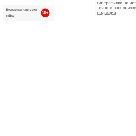
гиперссылки на ист
точного воспроизв
Возрастная категория
редакции
18+
сайта: