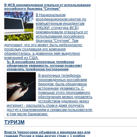
В ФСБ рекомендовали откаться от использования
российского браузера "Спутник"
В Национальном
координационном центре по
компьютерным инцидентам
(НКЦКИ, структура ФСБ)
рекомендовали отказаться от
использования российского
браузера "Спутник". Там
допускают, что это может быть небезопасно,
поскольку создавшая его компания
обанкротилась, а доменное имя выкуплено
компанией из США.
Ъ: В российских кнопочных телефонах
обнаружили уязвимость, которая позволяет
управлять телефоном посторонним
В кнопочных телефонах,
произведенных российским
брендом, была обнаружена
встроенная уязвимость. С
помощью этого программного
обеспечения можно управлять
устройством удаленно через
интернет - рассылать спам и даже получать
доступ к приложениям и сервисам пользователя,
в том числе банковские.
ТУРИЗМ
Власти Черногории объявили о введении виз для
граждан России и ряда других стран с 1 ноября