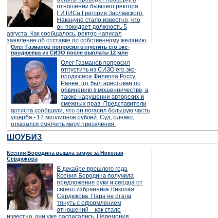
отношении бывшего ректора
ГИТИСа Григория Заславского.
Накануне стало известно, что
он покидает должность 5
августа. Как сообщалось, ректор написал
заявление об отставке по собственному желанию.
Олег Газманов попросил отпустить его экс-
продюсера из СИЗО после выплаты 12 млн
Олег Газманов попросил
отпустить из СИЗО его экс-
продюсера Филиппа Россу.
Ранее тот был арестован по
обвинению в мошенничестве, а
также нарушении авторских и
смежных прав. Представители
артиста сообщили, что он погасил большую часть
ущерба - 12 миллионов рублей. Суд, однако,
отказался смягчить меру пресечения.
ШОУБИЗ
Ксения Бородина вышла замуж за Николая
Сердюкова
В декабре прошлого года
Ксения Бородина получила
предложение руки и сердца от
своего избранника Николая
Сердюкова. Пара не стала
тянуть с оформлением
отношений – как стало
известно, они уже расписались. Церемония