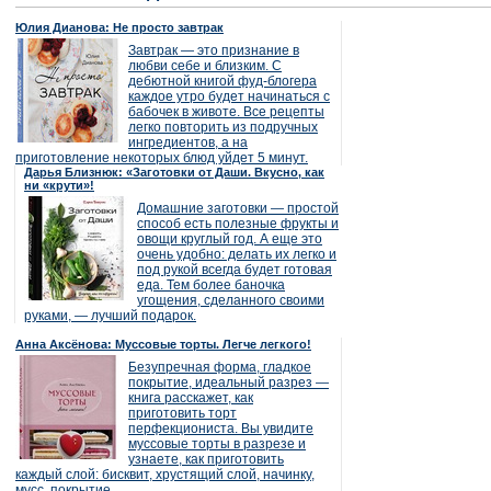
Юлия Дианова: Не просто завтрак
Завтрак — это признание в
любви себе и близким. С
дебютной книгой фуд-блогера
каждое утро будет начинаться с
бабочек в животе. Все рецепты
легко повторить из подручных
ингредиентов, а на
приготовление некоторых блюд уйдет 5 минут.
Дарья Близнюк: «Заготовки от Даши. Вкусно, как
ни «крути»!
Домашние заготовки — простой
способ есть полезные фрукты и
овощи круглый год. А еще это
очень удобно: делать их легко и
под рукой всегда будет готовая
еда. Тем более баночка
угощения, сделанного своими
руками, — лучший подарок.
Анна Аксёнова: Муссовые торты. Легче легкого!
Безупречная форма, гладкое
покрытие, идеальный разрез —
книга расскажет, как
приготовить торт
перфекциониста. Вы увидите
муссовые торты в разрезе и
узнаете, как приготовить
каждый слой: бисквит, хрустящий слой, начинку,
мусс, покрытие.