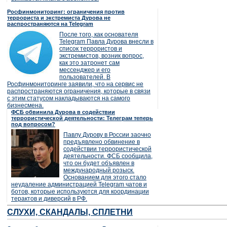
Росфинмониторинг: ограничения против
террориста и экстремиста Дурова не
распространяются на Telegram
После того, как основателя
Telegram Павла Дурова внесли в
список террористов и
экстремистов, возник вопрос,
как это затронет сам
мессенджер и его
пользователей. В
Росфинмониторинге заявили, что на сервис не
распространяются ограничения, которые в связи
с этим статусом накладываются на самого
бизнесмена.
ФСБ обвинила Дурова в содействии
террористической деятельности: Телеграм теперь
под вопросом?
Павлу Дурову в России заочно
предъявлено обвинение в
содействии террористической
деятельности. ФСБ сообщила,
что он будет объявлен в
международный розыск.
Основанием для этого стало
неудаление администрацией Telegram чатов и
ботов, которые используются для координации
терактов и диверсий в РФ.
СЛУХИ, СКАНДАЛЫ, СПЛЕТНИ