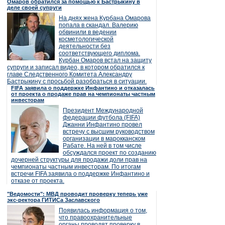
Омаров обратился за помощью к Бастрыкину в
деле своей супруги
На днях жена Курбана Омарова
попала в скандал. Валерию
обвинили в ведении
косметологической
деятельности без
соответствующего диплома.
Курбан Омаров встал на защиту
супруги и записал видео, в котором обратился к
главе Следственного Комитета Александру
Бастрыкину с просьбой разобраться в ситуации.
FIFA заявила о поддержке Инфантино и отказалась
от проекта о продаже прав на чемпионаты частным
инвесторам
Президент Международной
федерации футбола (FIFA)
Джанни Инфантино провел
встречу с высшим руководством
организации в марокканском
Рабате. На ней в том числе
обсуждался проект по созданию
дочерней структуры для продажи доли прав на
чемпионаты частным инвесторам. По итогам
встречи FIFA заявила о поддержке Инфантино и
отказе от проекта.
"Ведомости": МВД проводит проверку теперь уже
экс-ректора ГИТИСа Заславского
Появилась информация о том,
что правоохранительные
органы проводят проверку в