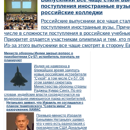
поступления иностранные вузы
российские колледжи
Российские выпускники все чаще ста
поступления иностранные вузы. Причи
числе в сложности поступления в российские учебные
Приоритет отдается участникам олимпиад и тем, кто п
Из-за этого выпускники все чаще смотрят в сторону Е
Министр обороны Индии закрыл вопрос о
приобретении Су-57: истребитель покупать не
планируют
Индия не намерена в
ближайшее время закупать
новые российские истребители
"Сухой", в том числе Су-57. Об
этом заявил секретарь
Министерства обороны страны
Раджеш Кумар Сингх. По его
словам, индийские власти сосредоточатся на
модернизации имеющегося парка истребителей.
Нетаньяху заявил, что Израиль не соглашался с
планом трамповского "Совета мира" по
разоружению ХАМАС
Премьер-министр Израиля
Биньямин Нетаньяху заявил,
что у него есть разногласия с
президентом США Дональдом