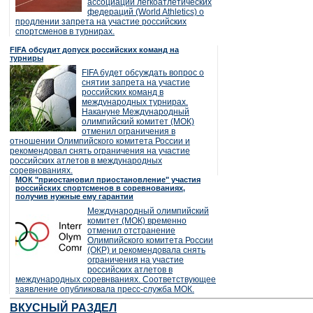
ассоциации легкоатлетических
федераций (World Athletics) о
продлении запрета на участие российских
спортсменов в турнирах.
FIFA обсудит допуск российских команд на
турниры
FIFA будет обсуждать вопрос о
снятии запрета на участие
российских команд в
международных турнирах.
Накануне Международный
олимпийский комитет (МОК)
отменил ограничения в
отношении Олимпийского комитета России и
рекомендовал снять ограничения на участие
российских атлетов в международных
соревнованиях.
МОК "приостановил приостановление" участия
российских спортсменов в соревнованиях,
получив нужные ему гарантии
Международный олимпийский
комитет (МОК) временно
отменил отстранение
Олимпийского комитета России
(ОКР) и рекомендовала снять
ограничения на участие
российских атлетов в
международных соревнваниях. Соответствующее
заявление опубликовала пресс-служба МОК.
ВКУСНЫЙ РАЗДЕЛ