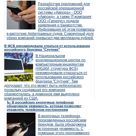
Разработчик приложений для
российской операционной
системы «Аврора» - ООО
«Авроид», а также IT-компания
ООО «Гиперус» подали
заявления о банкротстве.
Информация об этом появилась
в картотеке Арбитражных судов. Совокупный долг
обеих компаний превысил два миллиарда рублей.
В ФСБ рекомендовали откаться от использования
российского браузера "Спутник"
В Национальном
координационном центре по
компьютерным инцидентам
(НКЦКИ, структура ФСБ)
рекомендовали отказаться от
использования российского
браузера "Спутник". Там
допускают, что это может быть небезопасно,
поскольку создавшая его компания
обанкротилась, а доменное имя выкуплено
компанией из США.
Ъ: В российских кнопочных телефонах
обнаружили уязвимость, которая позволяет
управлять телефоном посторонним
В кнопочных телефонах,
произведенных российским
брендом, была обнаружена
встроенная уязвимость. С
помощью этого программного