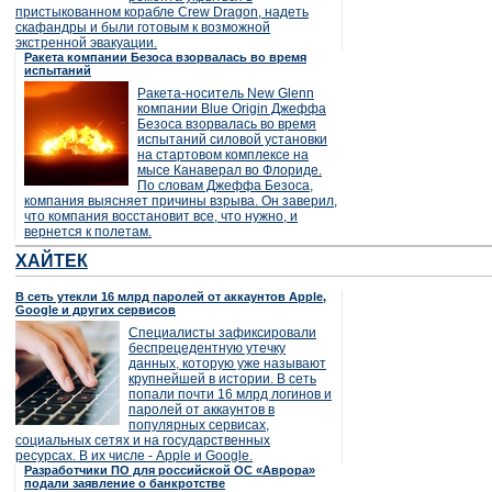
пристыкованном корабле Crew Dragon, надеть
скафандры и были готовым к возможной
экстренной эвакуации.
Ракета компании Безоса взорвалась во время
испытаний
Ракета-носитель New Glenn
компании Blue Origin Джеффа
Безоса взорвалась во время
испытаний силовой установки
на стартовом комплексе на
мысе Канаверал во Флориде.
По словам Джеффа Безоса,
компания выясняет причины взрыва. Он заверил,
что компания восстановит все, что нужно, и
вернется к полетам.
ХАЙТЕК
В сеть утекли 16 млрд паролей от аккаунтов Apple,
Google и других сервисов
Специалисты зафиксировали
беспрецедентную утечку
данных, которую уже называют
крупнейшей в истории. В сеть
попали почти 16 млрд логинов и
паролей от аккаунтов в
популярных сервисах,
социальных сетях и на государственных
ресурсах. В их числе - Apple и Google.
Разработчики ПО для российской ОС «Аврора»
подали заявление о банкротстве