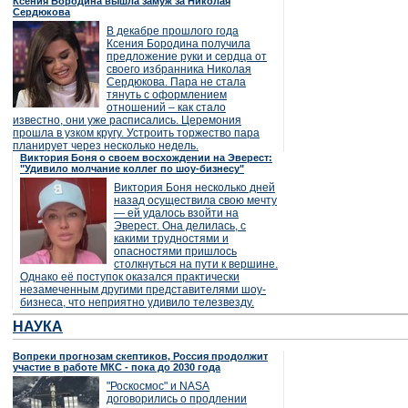
Ксения Бородина вышла замуж за Николая
Сердюкова
В декабре прошлого года
Ксения Бородина получила
предложение руки и сердца от
своего избранника Николая
Сердюкова. Пара не стала
тянуть с оформлением
отношений – как стало
известно, они уже расписались. Церемония
прошла в узком кругу. Устроить торжество пара
планирует через несколько недель.
Виктория Боня о своем восхождении на Эверест:
"Удивило молчание коллег по шоу-бизнесу"
Виктория Боня несколько дней
назад осуществила свою мечту
— ей удалось взойти на
Эверест. Она делилась, с
какими трудностями и
опасностями пришлось
столкнуться на пути к вершине.
Однако её поступок оказался практически
незамеченным другими представителями шоу-
бизнеса, что неприятно удивило телезвезду.
НАУКА
Вопреки прогнозам скептиков, Россия продолжит
участие в работе МКС - пока до 2030 года
"Роскосмос" и NASA
договорились о продлении