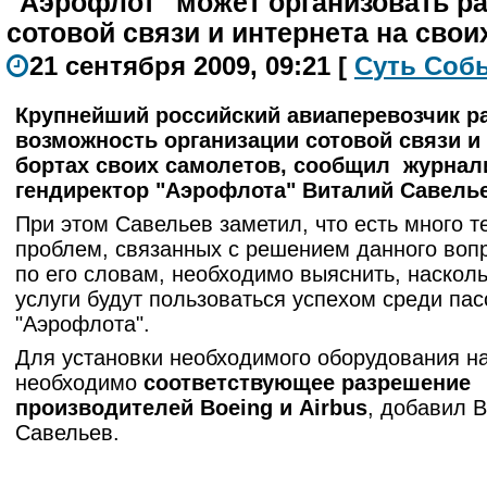
"Аэрофлот" может организовать р
сотовой связи и интернета на свои
21 сентября 2009, 09:21
[
С
уть
С
о
б
Крупнейший российский авиаперевозчик р
возможность организации сотовой связи и 
бортах своих самолетов, сообщил журнал
гендиректор "Аэрофлота" Виталий Савелье
При этом Савельев заметил, что есть много т
проблем, связанных с решением данного вопр
по его словам, необходимо выяснить, насколь
услуги будут пользоваться успехом среди па
"Аэрофлота".
Для установки необходимого оборудования н
необходимо
соответствующее разрешение
производителей Boeing и Airbus
, добавил 
Савельев.