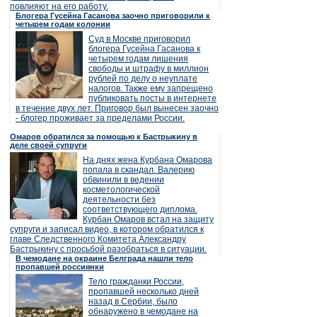
повлияют на его работу.
Блогера Гусейна Гасанова заочно приговорили к
четырем годам колонии
Суд в Москве приговорил
блогера Гусейна Гасанова к
четырем годам лишения
свободы и штрафу в миллион
рублей по делу о неуплате
налогов. Также ему запрещено
публиковать посты в интернете
в течение двух лет. Приговор был вынесен заочно
- блогер проживает за пределами России.
Омаров обратился за помощью к Бастрыкину в
деле своей супруги
На днях жена Курбана Омарова
попала в скандал. Валерию
обвинили в ведении
косметологической
деятельности без
соответствующего диплома.
Курбан Омаров встал на защиту
супруги и записал видео, в котором обратился к
главе Следственного Комитета Александру
Бастрыкину с просьбой разобраться в ситуации.
В чемодане на окраине Белграда нашли тело
пропавшей россиянки
Тело гражданки России,
пропавшей несколько дней
назад в Сербии, было
обнаружено в чемодане на