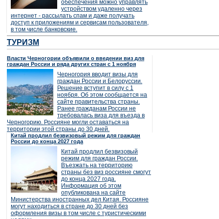
обеспечения можно управлять
устройством удаленно через
интернет - рассылать спам и даже получать
доступ к приложениям и сервисам пользователя,
в том числе банковские.
ТУРИЗМ
Власти Черногории объявили о введении виз для
граждан России и ряда других стран с 1 ноября
Черногория вводит визы для
граждан России и Белоруссии.
Решение вступит в силу с 1
ноября. Об этом сообщается на
сайте правительства страны.
Ранее гражданам России не
требовалась виза для въезда в
Черногорию. Россияне могли оставаться на
территории этой страны до 30 дней.
Китай продлил безвизовый режим для граждан
России до конца 2027 года
Китай продлил безвизовый
режим для граждан России.
Въезжать на территорию
страны без виз россияне смогут
до конца 2027 года.
Информация об этом
опубликована на сайте
Министерства иностранных дел Китая. Россияне
могут находиться в стране до 30 дней без
оформления визы в том числе с туристическими