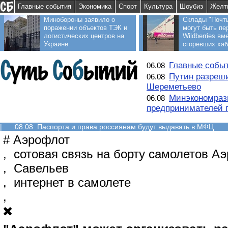
Главные события
Экономика
Спорт
Культура
Шоубиз
Желт
Минобороны заявило о
Склады "Почт
поражении объектов ТЭК и
могут быть пе
логистических центров на
Wildberries вм
Украине
сгоревших ха
Главные событ
06.08
Путин разреши
06.08
Шереметьево
Минэкономраз
06.08
предпринимателей п
|
08.08 Паспорта и права россиянам будут выдавать в МФЦ
#
Аэрофлот
,
сотовая связь на борту самолетов А
,
Савельев
,
интернет в самолете
,