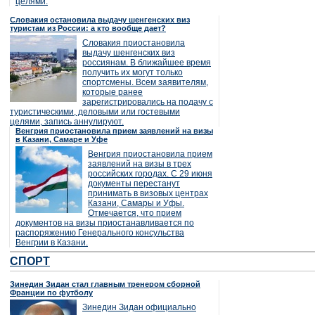
целями.
Словакия остановила выдачу шенгенских виз
туристам из России: а кто вообще дает?
Словакия приостановила
выдачу шенгенских виз
россиянам. В ближайшее время
получить их могут только
спортсмены. Всем заявителям,
которые ранее
зарегистрировались на подачу с
туристическими, деловыми или гостевыми
целями, запись аннулируют.
Венгрия приостановила прием заявлений на визы
в Казани, Самаре и Уфе
Венгрия приостановила прием
заявлений на визы в трех
российских городах. С 29 июня
документы перестанут
принимать в визовых центрах
Казани, Самары и Уфы.
Отмечается, что прием
документов на визы приостанавливается по
распоряжению Генерального консульства
Венгрии в Казани.
СПОРТ
Зинедин Зидан стал главным тренером сборной
Франции по футболу
Зинедин Зидан официально