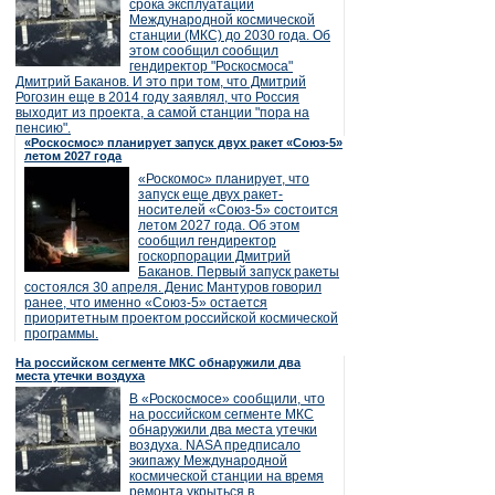
срока эксплуатации
Международной космической
станции (МКС) до 2030 года. Об
этом сообщил сообщил
гендиректор "Роскосмоса"
Дмитрий Баканов. И это при том, что Дмитрий
Рогозин еще в 2014 году заявлял, что Россия
выходит из проекта, а самой станции "пора на
пенсию".
«Роскосмос» планирует запуск двух ракет «Союз-5»
летом 2027 года
«Роскомос» планирует, что
запуск еще двух ракет-
носителей «Союз-5» состоится
летом 2027 года. Об этом
сообщил гендиректор
госкорпорации Дмитрий
Баканов. Первый запуск ракеты
состоялся 30 апреля. Денис Мантуров говорил
ранее, что именно «Союз-5» остается
приоритетным проектом российской космической
программы.
На российском сегменте МКС обнаружили два
места утечки воздуха
В «Роскосмосе» сообщили, что
на российском сегменте МКС
обнаружили два места утечки
воздуха. NASA предписало
экипажу Международной
космической станции на время
ремонта укрыться в