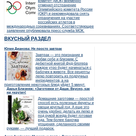
комитет (МОК) временно
отменил отстранение
Олимпийского комитета России
(ОКР) и рекомендовала снять
ограничения на участие
российских атлетов в
международных соревнваниях. Соответствующее
заявление опубликовала пресс-служба МОК.
ВКУСНЫЙ РАЗДЕЛ
Юлия Дианова: Не просто завтрак
Завтрак — это признание в
любви себе и близким. С
дебютной книгой фуд-блогера
каждое утро будет начинаться с
бабочек в животе. Все рецепты
легко повторить из подручных
ингредиентов, а на
приготовление некоторых блюд уйдет 5 минут.
Дарья Близнюк: «Заготовки от Даши. Вкусно, как
ни «крути»!
Домашние заготовки — простой
способ есть полезные фрукты и
овощи круглый год. А еще это
очень удобно: делать их легко и
под рукой всегда будет готовая
еда. Тем более баночка
угощения, сделанного своими
руками, — лучший подарок.