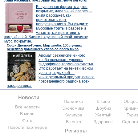
Анна Аксёнова: Муссовые торты. Легче легкого!
Безупречная форма, гладкое
покрытие, идеальный разрез —
книга расскажет, как
приготовить торт
перфекциониста. Вы увидите
муссовые торты в разрезе и
узнаете, как приготовить
каждый слой: бисквит, хрустящий слой, начинку,
мусс, покрытие.
Софи Дюпюи-Голье: Мир хлеба. 100 лучших
рецептов домашнего хлеба со всего мира
Аромат свежеиспеченного
хлеба повышает уровень
эндорфинов, гормонов счастья.
Это работает на генетическом
уровне, ведь хлеб —
универсальный продукт, основа
повседневного рациона всех
народов мира.
Новости
Политика
В кино
Общес
Все новости
Экономика
Шоубиз
Крими
В мире
Культура
Желтый
Тури
Фото
В театр
Здоровье
Сад-ог
Новости партнеров
Регионы