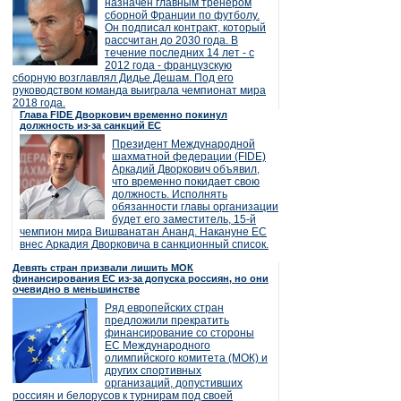
назначен главным тренером
сборной Франции по футболу.
Он подписал контракт, который
рассчитан до 2030 года. В
течение последних 14 лет - с
2012 года - французскую
сборную возглавлял Дидье Дешам. Под его
руководством команда выиграла чемпионат мира
2018 года.
Глава FIDE Дворкович временно покинул
должность из-за санкций ЕС
Президент Международной
шахматной федерации (FIDE)
Аркадий Дворкович объявил,
что временно покидает свою
должность. Исполнять
обязанности главы организации
будет его заместитель, 15-й
чемпион мира Вишванатан Ананд. Накануне ЕС
внес Аркадия Дворковича в санкционный список.
Девять стран призвали лишить МОК
финансирования ЕС из-за допуска россиян, но они
очевидно в меньшинстве
Ряд европейских стран
предложили прекратить
финансирование со стороны
ЕС Международного
олимпийского комитета (МОК) и
других спортивных
организаций, допустивших
россиян и белорусов к турнирам под своей