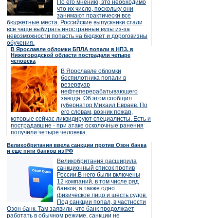
По его мнению, это необходимо
что их число, поскольку они
занимают практически все
бюджетные места. Российские выпускники стали
все чаще выбирать иностранные вузы из-за
невозможности попасть на бюджет и дороговизны
обучения.
В Ярославле обломки БПЛА попали в НПЗ, в
Нижегородской области пострадали четыре
человека
В Ярославле обломки
беспилотника попали в
резервуар
нефтеперерабатывающего
завода. Об этом сообщил
губернатор Михаил Евраев. По
его словам, возник пожар,
которые сейчас ликвидируют специалисты. Есть и
пострадавшие - при атаке осколочные ранения
получили четыре человека.
Великобритания ввела санкции против Озон банка
и еще пяти банков из РФ
Великобритания расширила
санкционный список против
России.В него были включены
12 компаний, в том числе ряд
банков, а также одно
физическое лицо и шесть судов.
Под санкции попал, в частности
Озон банк. Там заявили, что банк продолжает
работать в обычном режиме, санкции не