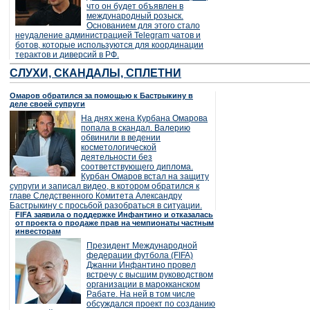
что он будет объявлен в
международный розыск.
Основанием для этого стало
неудаление администрацией Telegram чатов и
ботов, которые используются для координации
терактов и диверсий в РФ.
СЛУХИ, СКАНДАЛЫ, СПЛЕТНИ
Омаров обратился за помощью к Бастрыкину в
деле своей супруги
На днях жена Курбана Омарова
попала в скандал. Валерию
обвинили в ведении
косметологической
деятельности без
соответствующего диплома.
Курбан Омаров встал на защиту
супруги и записал видео, в котором обратился к
главе Следственного Комитета Александру
Бастрыкину с просьбой разобраться в ситуации.
FIFA заявила о поддержке Инфантино и отказалась
от проекта о продаже прав на чемпионаты частным
инвесторам
Президент Международной
федерации футбола (FIFA)
Джанни Инфантино провел
встречу с высшим руководством
организации в марокканском
Рабате. На ней в том числе
обсуждался проект по созданию