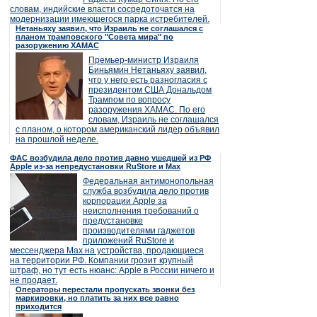
словам, индийские власти сосредоточатся на
модернизации имеющегося парка истребителей.
Нетаньяху заявил, что Израиль не соглашался с
планом трамповского "Совета мира" по
разоружению ХАМАС
Премьер-министр Израиля
Биньямин Нетаньяху заявил,
что у него есть разногласия с
президентом США Дональдом
Трампом по вопросу
разоружения ХАМАС. По его
словам, Израиль не соглашался
с планом, о котором американский лидер объявил
на прошлой неделе.
ФАС возбудила дело против давно ушедшей из РФ
Apple из-за непредустановки RuStore и Max
Федеральная антимонопольная
служба возбудила дело против
корпорации Apple за
неисполнения требований о
предустановке
производителями гаджетов
приложений RuStore и
мессенджера Max на устройства, продающиеся
на территории РФ. Компании грозит крупный
штраф, но тут есть нюанс: Apple в России ничего и
не продает.
Операторы перестали пропускать звонки без
маркировки, но платить за них все равно
приходится