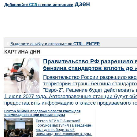
дзен
Добавляйте
CСб
в свои источники
0
Выделите ошибку и отправьте по
CTRL+ENTER
КАРТИНА ДНЯ
Правительство РФ разрешило в
бензина стандартов вплоть до 
Правительство России разрешило вво
территории страны бензина стандарто
"Евро-2". Решение будет действовать в
1 июля 2027 года. Автозаправочные станции будут об
предоставлять информацию о классе продаваемого то
Ректор МГИМО предложил ввести квоты для
олимпиадников при приеме в вузы
Ректор МГИМО Анатолий
Торкунов выступил за введение
квот для победителей
олимпиад, поступающих в вузы.