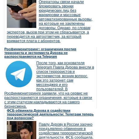
Операторы связи начали
блокировать звонки
юридических лиц без
маркировки и массовые
автоматизированные вызовы,
на которые не заключены
договоры. Однако, по словам
экспертов, вызов при этом не сбрасывается, а
переводится на автоответчик, за который
взимается плата с абонентов.
Росфинмониторинг: ограничения против
террориста и экстремиста Дурова не
распространяются на Telegram
После того, как основателя
Telegram Павла Дурова внесли в
список террористов и
экстремистов, возник вопрос,
как это затронет сам
мессенджер и его
пользователей. В
Росфинмониторинге заявили, что на сервис не
распространяются ограничения, которые в связи
с этим статусом накладываются на самого
бизнесмена.
ФСБ обвинила Дурова в содействии
террористической деятельности: Телеграм теперь
под вопросом?
Павлу Дурову в России заочно
предъявлено обвинение в
содействии террористической
деятельности. ФСБ сообщила,