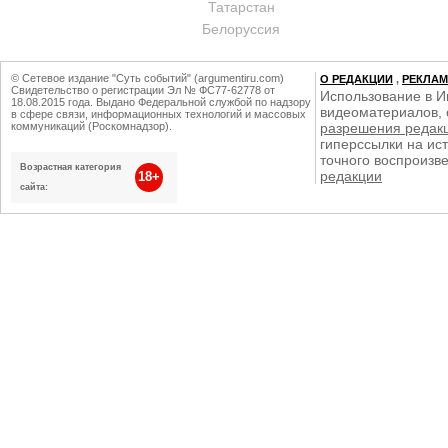
Татарстан
Белоруссия
© Сетевое издание "Суть событий" (argumentiru.com)
О РЕДАКЦИИ
,
РЕКЛА
Свидетельство о регистрации Эл № ФС77-62778 от
Использование в И
18.08.2015 года. Выдано Федеральной службой по надзору
видеоматериалов, 
в сфере связи, информационных технологий и массовых
коммуникаций (Роскомнадзор).
разрешения редак
гиперссылки на ист
точного воспроизв
Возрастная категория
редакции
18+
сайта: