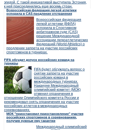
эгидой. С такой инициативой выступила Эстония,
к ней присоединились еще восемь стран.
Всероссийская федерация легкой атлетики
оспорила в CAS продление отстранения
Всероссийская федерация
легкой атлетики (ВФЛА)
оспорила в Спортивном
арбитражном суде (CAS)
решение Международной
ассоциации легкоатлетических
федераций (World Athletics) о
продлении запрета на участие российских
спортсменов в турнирах.
FIFA обсудит допуск российских команд на
турниры
FIFA будет обсуждать вопрос о
снятии запрета на участие
российских команд в
международных турнирах.
Накануне Международный
олимпийский комитет (МОК)
отменил ограничения в
отношении Олимпийского комитета России и
рекомендовал снять ограничения на участие
российских атлетов в международных
соревнованиях.
МОК "приостановил приостановление" участия
российских спортсменов в соревнованиях,
получив нужные ему гарантии
Международный олимпийский