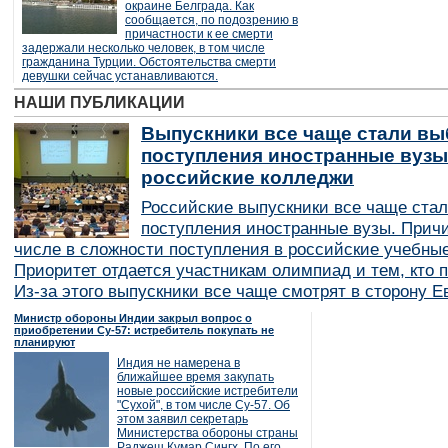
окраине Белграда. Как
сообщается, по подозрению в
причастности к ее смерти
задержали несколько человек, в том числе
гражданина Турции. Обстоятельства смерти
девушки сейчас устанавливаются.
НАШИ ПУБЛИКАЦИИ
Выпускники все чаще стали вы
поступления иностранные вузы
российские колледжи
Российские выпускники все чаще ста
поступления иностранные вузы. Причи
числе в сложности поступления в российские учебные
Приоритет отдается участникам олимпиад и тем, кто п
Из-за этого выпускники все чаще смотрят в сторону Е
Министр обороны Индии закрыл вопрос о
приобретении Су-57: истребитель покупать не
планируют
Индия не намерена в
ближайшее время закупать
новые российские истребители
"Сухой", в том числе Су-57. Об
этом заявил секретарь
Министерства обороны страны
Раджеш Кумар Сингх. По его