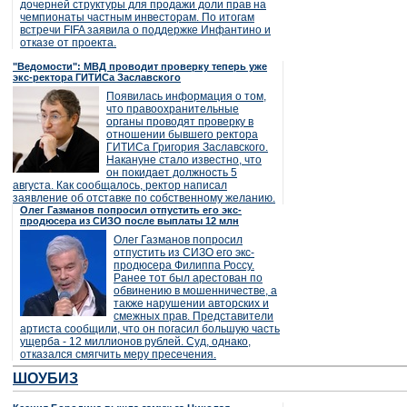
дочерней структуры для продажи доли прав на
чемпионаты частным инвесторам. По итогам
встречи FIFA заявила о поддержке Инфантино и
отказе от проекта.
"Ведомости": МВД проводит проверку теперь уже
экс-ректора ГИТИСа Заславского
Появилась информация о том,
что правоохранительные
органы проводят проверку в
отношении бывшего ректора
ГИТИСа Григория Заславского.
Накануне стало известно, что
он покидает должность 5
августа. Как сообщалось, ректор написал
заявление об отставке по собственному желанию.
Олег Газманов попросил отпустить его экс-
продюсера из СИЗО после выплаты 12 млн
Олег Газманов попросил
отпустить из СИЗО его экс-
продюсера Филиппа Россу.
Ранее тот был арестован по
обвинению в мошенничестве, а
также нарушении авторских и
смежных прав. Представители
артиста сообщили, что он погасил большую часть
ущерба - 12 миллионов рублей. Суд, однако,
отказался смягчить меру пресечения.
ШОУБИЗ