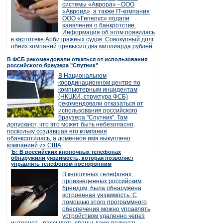
системы «Аврора» - ООО
«Авроид», а также IT-компания
ООО «Гиперус» подали
заявления о банкротстве.
Информация об этом появилась
в картотеке Арбитражных судов. Совокупный долг
обеих компаний превысил два миллиарда рублей.
В ФСБ рекомендовали откаться от использования
российского браузера "Спутник"
В Национальном
координационном центре по
компьютерным инцидентам
(НКЦКИ, структура ФСБ)
рекомендовали отказаться от
использования российского
браузера "Спутник". Там
допускают, что это может быть небезопасно,
поскольку создавшая его компания
обанкротилась, а доменное имя выкуплено
компанией из США.
Ъ: В российских кнопочных телефонах
обнаружили уязвимость, которая позволяет
управлять телефоном посторонним
В кнопочных телефонах,
произведенных российским
брендом, была обнаружена
встроенная уязвимость. С
помощью этого программного
обеспечения можно управлять
устройством удаленно через