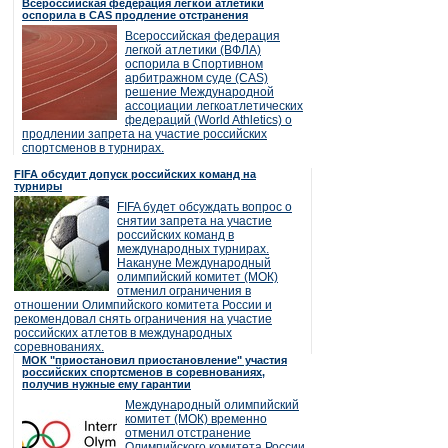
Всероссийская федерация легкой атлетики
оспорила в CAS продление отстранения
Всероссийская федерация
легкой атлетики (ВФЛА)
оспорила в Спортивном
арбитражном суде (CAS)
решение Международной
ассоциации легкоатлетических
федераций (World Athletics) о
продлении запрета на участие российских
спортсменов в турнирах.
FIFA обсудит допуск российских команд на
турниры
FIFA будет обсуждать вопрос о
снятии запрета на участие
российских команд в
международных турнирах.
Накануне Международный
олимпийский комитет (МОК)
отменил ограничения в
отношении Олимпийского комитета России и
рекомендовал снять ограничения на участие
российских атлетов в международных
соревнованиях.
МОК "приостановил приостановление" участия
российских спортсменов в соревнованиях,
получив нужные ему гарантии
Международный олимпийский
комитет (МОК) временно
отменил отстранение
Олимпийского комитета России