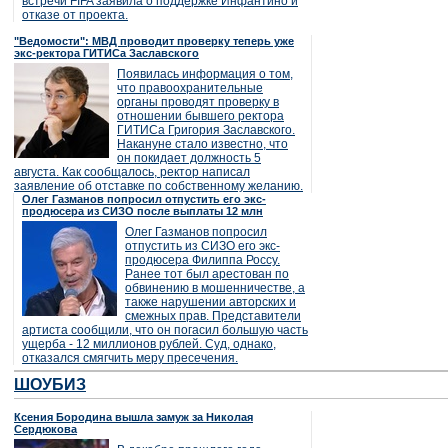
встречи FIFA заявила о поддержке Инфантино и
отказе от проекта.
"Ведомости": МВД проводит проверку теперь уже
экс-ректора ГИТИСа Заславского
Появилась информация о том,
что правоохранительные
органы проводят проверку в
отношении бывшего ректора
ГИТИСа Григория Заславского.
Накануне стало известно, что
он покидает должность 5
августа. Как сообщалось, ректор написал
заявление об отставке по собственному желанию.
Олег Газманов попросил отпустить его экс-
продюсера из СИЗО после выплаты 12 млн
Олег Газманов попросил
отпустить из СИЗО его экс-
продюсера Филиппа Россу.
Ранее тот был арестован по
обвинению в мошенничестве, а
также нарушении авторских и
смежных прав. Представители
артиста сообщили, что он погасил большую часть
ущерба - 12 миллионов рублей. Суд, однако,
отказался смягчить меру пресечения.
ШОУБИЗ
Ксения Бородина вышла замуж за Николая
Сердюкова