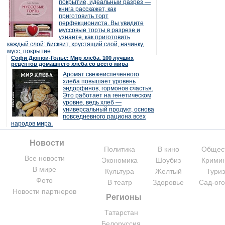
покрытие, идеальный разрез —
книга расскажет, как
приготовить торт
перфекциониста. Вы увидите
муссовые торты в разрезе и
узнаете, как приготовить
каждый слой: бисквит, хрустящий слой, начинку,
мусс, покрытие.
Софи Дюпюи-Голье: Мир хлеба. 100 лучших
рецептов домашнего хлеба со всего мира
Аромат свежеиспеченного
хлеба повышает уровень
эндорфинов, гормонов счастья.
Это работает на генетическом
уровне, ведь хлеб —
универсальный продукт, основа
повседневного рациона всех
народов мира.
Новости
Политика
В кино
Общес
Все новости
Экономика
Шоубиз
Крими
В мире
Культура
Желтый
Тури
Фото
В театр
Здоровье
Сад-ог
Новости партнеров
Регионы
Татарстан
Белоруссия