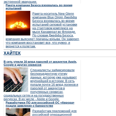
экстренной эвакуации.
Ракета компании Безоса взорвалась во время
испытаний
Ракета-носитель New Glenn
компании Blue Origin Джеффа
Безоса взорвалась во время
испытаний силовой установки
на стартовом комплексе на
мысе Канаверал во Флориде.
По словам Джеффа Безоса,
компания выясняет причины взрыва. Он заверил,
что компания восстановит все, что нужно, и
вернется к полетам.
ХАЙТЕК
В сеть утекли 16 млрд паролей от аккаунтов Apple,
Google и других сервисов
Специалисты зафиксировали
беспрецедентную утечку
данных, которую уже называют
крупнейшей в истории. В сеть
попали почти 16 млрд логинов и
паролей от аккаунтов в
популярных сервисах,
социальных сетях и на государственных
ресурсах. В их числе - Apple и Google.
Разработчики ПО для российской ОС «Аврора»
подали заявление о банкротстве
Разработчик приложений для
российской операционной