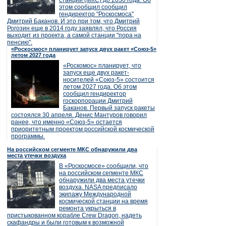
станции (МКС) до 2030 года. Об
этом сообщил сообщил
гендиректор "Роскосмоса"
Дмитрий Баканов. И это при том, что Дмитрий
Рогозин еще в 2014 году заявлял, что Россия
выходит из проекта, а самой станции "пора на
пенсию".
«Роскосмос» планирует запуск двух ракет «Союз-5»
летом 2027 года
«Роскомос» планирует, что
запуск еще двух ракет-
носителей «Союз-5» состоится
летом 2027 года. Об этом
сообщил гендиректор
госкорпорации Дмитрий
Баканов. Первый запуск ракеты
состоялся 30 апреля. Денис Мантуров говорил
ранее, что именно «Союз-5» остается
приоритетным проектом российской космической
программы.
На российском сегменте МКС обнаружили два
места утечки воздуха
В «Роскосмосе» сообщили, что
на российском сегменте МКС
обнаружили два места утечки
воздуха. NASA предписало
экипажу Международной
космической станции на время
ремонта укрыться в
пристыкованном корабле Crew Dragon, надеть
скафандры и были готовым к возможной