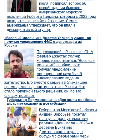
июля, подписал вопрос об
освобождении бывшего
американского морского
пехотинца Роберта Гилмана, который с 2022 года
находится в российской тюрьме. Семья
американца утверждает, что он впал в
диссоциативный ступор.
«Веселый молочник» Джастас Уолкер в ужасе - он
получил уведомление ФМС о депортации из
России
Переехавший в Россию из США
фермер Джастас Уолкер,
хорошо известный как "Веселый
молочник", сообщил, что
получил уведомление
миграционной службы об
аннулировании вида на
жительство. Его вместе с семьей в ближайшее
время должны депортировать из России. Что
стало причиной такого решения, он, по его
словам, не знает.
Губернатор Подмосковья на «Дне поля» пообещал
аграриям сохранить все субсидии
Губернатор Московской области
Андрей Воробьёв посетил
главную аграрную выставку
региона «День поля – 2026» в
деревне Бунятино
Дмитровского округа, где
обсудил с фермерами меры