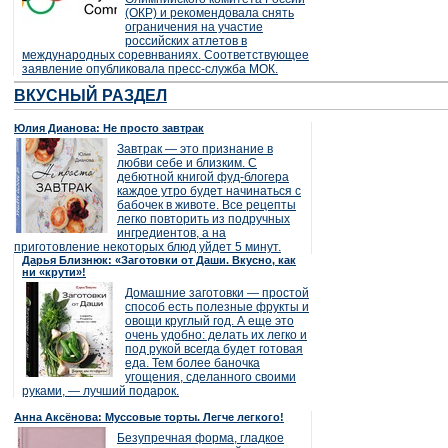
(ОКР) и рекомендовала снять
ограничения на участие
российских атлетов в
международных соревнваниях. Соответствующее
заявление опубликовала пресс-служба МОК.
ВКУСНЫЙ РАЗДЕЛ
Юлия Дианова: Не просто завтрак
Завтрак — это признание в
любви себе и близким. С
дебютной книгой фуд-блогера
каждое утро будет начинаться с
бабочек в животе. Все рецепты
легко повторить из подручных
ингредиентов, а на
приготовление некоторых блюд уйдет 5 минут.
Дарья Близнюк: «Заготовки от Даши. Вкусно, как
ни «крути»!
Домашние заготовки — простой
способ есть полезные фрукты и
овощи круглый год. А еще это
очень удобно: делать их легко и
под рукой всегда будет готовая
еда. Тем более баночка
угощения, сделанного своими
руками, — лучший подарок.
Анна Аксёнова: Муссовые торты. Легче легкого!
Безупречная форма, гладкое