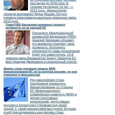
рассчитан до 2030 года. В
течение последних 14 лет - с
2012 года - французскую
сборную возглавлял Дидье Дешам. Под его
руководством команда выиграла чемпионат мира
2018 года.
Глава FIDE Дворкович временно покинул
должность из-за санкций ЕС
Президент Международной
шахматной федерации (FIDE)
Аркадий Дворкович объявил,
что временно покидает свою
должность. Исполнять
обязанности главы организации
будет его заместитель, 15-й
чемпион мира Вишванатан Ананд. Накануне ЕС
внес Аркадия Дворковича в санкционный список.
Девять стран призвали лишить МОК
финансирования ЕС из-за допуска россиян, но они
очевидно в меньшинстве
Ряд европейских стран
предложили прекратить
финансирование со стороны
ЕС Международного
олимпийского комитета (МОК) и
других спортивных
организаций, допустивших
россиян и белорусов к турнирам под своей
эгидой. С такой инициативой выступила Эстония,
к ней присоединились еще восемь стран.