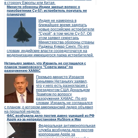
в сторону Европы или Китая.
Министр обороны Индии закрыл вопрос о
приобретении Су-57: истребитель покупать не
планируют
Индия не намерена в
ближайшее время закупать
новые российские истребители
"Сухой", в том числе Су-57. Об
этом заявил секретарь
Министерства обороны страны
Раджеш Кумар Сингх. По его
словам, индийские власти сосредоточатся на
модернизации имеющегося парка истребителей.
Нетаньяху заявил, что Израиль не соглашался с
планом трамповского "Совета мира" по
разоружению ХАМАС
Премьер-министр Израиля
Биньямин Нетаньяху заявил,
что у него есть разногласия с
президентом США Дональдом
Трампом по вопросу
разоружения ХАМАС. По его
словам, Израиль не соглашался
с планом, о котором американский лидер объявил
на прошлой неделе.
ФАС возбудила дело против давно ушедшей из РФ
Apple из-за непредустановки RuStore и Max
Федеральная антимонопольная
служба возбудила дело против
корпорации Apple за