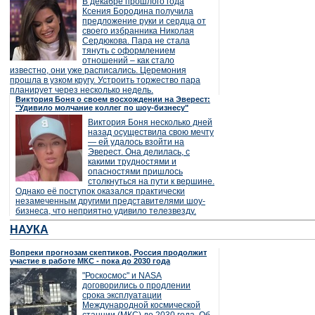
В декабре прошлого года
Ксения Бородина получила
предложение руки и сердца от
своего избранника Николая
Сердюкова. Пара не стала
тянуть с оформлением
отношений – как стало
известно, они уже расписались. Церемония
прошла в узком кругу. Устроить торжество пара
планирует через несколько недель.
Виктория Боня о своем восхождении на Эверест:
"Удивило молчание коллег по шоу-бизнесу"
Виктория Боня несколько дней
назад осуществила свою мечту
— ей удалось взойти на
Эверест. Она делилась, с
какими трудностями и
опасностями пришлось
столкнуться на пути к вершине.
Однако её поступок оказался практически
незамеченным другими представителями шоу-
бизнеса, что неприятно удивило телезвезду.
НАУКА
Вопреки прогнозам скептиков, Россия продолжит
участие в работе МКС - пока до 2030 года
"Роскосмос" и NASA
договорились о продлении
срока эксплуатации
Международной космической