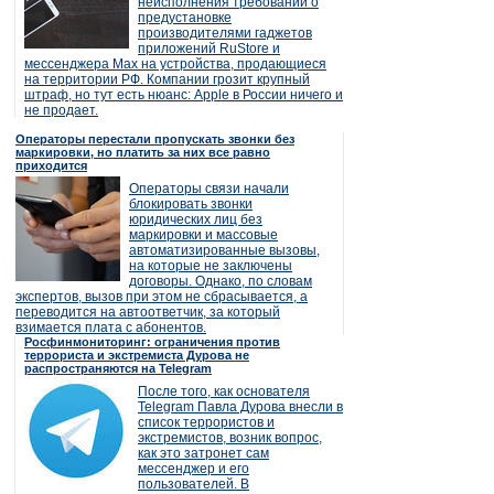
неисполнения требований о
предустановке
производителями гаджетов
приложений RuStore и
мессенджера Max на устройства, продающиеся
на территории РФ. Компании грозит крупный
штраф, но тут есть нюанс: Apple в России ничего и
не продает.
Операторы перестали пропускать звонки без
маркировки, но платить за них все равно
приходится
Операторы связи начали
блокировать звонки
юридических лиц без
маркировки и массовые
автоматизированные вызовы,
на которые не заключены
договоры. Однако, по словам
экспертов, вызов при этом не сбрасывается, а
переводится на автоответчик, за который
взимается плата с абонентов.
Росфинмониторинг: ограничения против
террориста и экстремиста Дурова не
распространяются на Telegram
После того, как основателя
Telegram Павла Дурова внесли в
список террористов и
экстремистов, возник вопрос,
как это затронет сам
мессенджер и его
пользователей. В