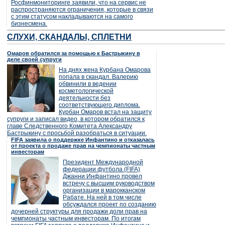
Росфинмониторинге заявили, что на сервис не
распространяются ограничения, которые в связи
с этим статусом накладываются на самого
бизнесмена.
СЛУХИ, СКАНДАЛЫ, СПЛЕТНИ
Омаров обратился за помощью к Бастрыкину в
деле своей супруги
На днях жена Курбана Омарова
попала в скандал. Валерию
обвинили в ведении
косметологической
деятельности без
соответствующего диплома.
Курбан Омаров встал на защиту
супруги и записал видео, в котором обратился к
главе Следственного Комитета Александру
Бастрыкину с просьбой разобраться в ситуации.
FIFA заявила о поддержке Инфантино и отказалась
от проекта о продаже прав на чемпионаты частным
инвесторам
Президент Международной
федерации футбола (FIFA)
Джанни Инфантино провел
встречу с высшим руководством
организации в марокканском
Рабате. На ней в том числе
обсуждался проект по созданию
дочерней структуры для продажи доли прав на
чемпионаты частным инвесторам. По итогам