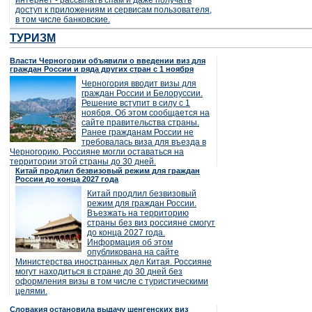
интернет - рассылать спам и даже получать
доступ к приложениям и сервисам пользователя,
в том числе банковские.
ТУРИЗМ
Власти Черногории объявили о введении виз для
граждан России и ряда других стран с 1 ноября
Черногория вводит визы для
граждан России и Белоруссии.
Решение вступит в силу с 1
ноября. Об этом сообщается на
сайте правительства страны.
Ранее гражданам России не
требовалась виза для въезда в
Черногорию. Россияне могли оставаться на
территории этой страны до 30 дней.
Китай продлил безвизовый режим для граждан
России до конца 2027 года
Китай продлил безвизовый
режим для граждан России.
Въезжать на территорию
страны без виз россияне смогут
до конца 2027 года.
Информация об этом
опубликована на сайте
Министерства иностранных дел Китая. Россияне
могут находиться в стране до 30 дней без
оформления визы в том числе с туристическими
целями.
Словакия остановила выдачу шенгенских виз