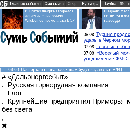
Главные события
Экономика
Спорт
Культура
Шоубиз
Желт
В Екатеринбурге загорелся
Шадаев: Месс
логистический объект
остается в жи
Wildberries после атаки ВСУ
навсегда
Турция предло
08.08
удары в Черном мо
Главные событ
07.08
«Веселый моло
07.08
уведомление ФМС о
|
08.08 Паспорта и права россиянам будут выдавать в МФЦ
#
«Дальэнергосбыт»
,
Русская горнорудная компания
,
Глот
,
Крупнейшие предприятия Приморья м
без света
,