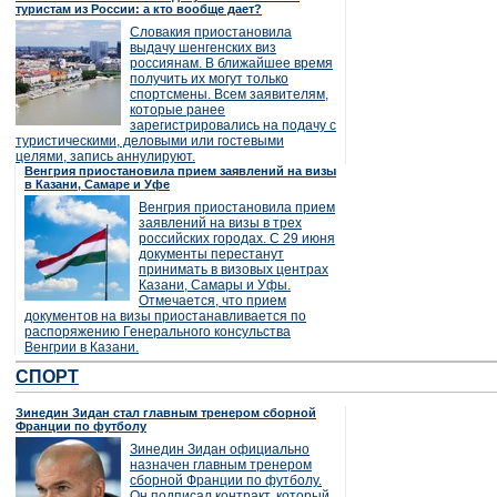
туристам из России: а кто вообще дает?
Словакия приостановила
выдачу шенгенских виз
россиянам. В ближайшее время
получить их могут только
спортсмены. Всем заявителям,
которые ранее
зарегистрировались на подачу с
туристическими, деловыми или гостевыми
целями, запись аннулируют.
Венгрия приостановила прием заявлений на визы
в Казани, Самаре и Уфе
Венгрия приостановила прием
заявлений на визы в трех
российских городах. С 29 июня
документы перестанут
принимать в визовых центрах
Казани, Самары и Уфы.
Отмечается, что прием
документов на визы приостанавливается по
распоряжению Генерального консульства
Венгрии в Казани.
СПОРТ
Зинедин Зидан стал главным тренером сборной
Франции по футболу
Зинедин Зидан официально
назначен главным тренером
сборной Франции по футболу.
Он подписал контракт, который