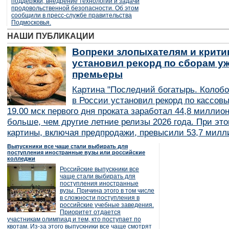
поддержки, внедрение технологий и задачи
продовольственной безопасности. Об этом
сообщили в пресс-службе правительства
Подмосковья.
НАШИ ПУБЛИКАЦИИ
Вопреки злопыхателям и крити
установил рекорд по сборам уж
премьеры
Картина "Последний богатырь. Колобо
в России установил рекорд по кассов
19.00 мск первого дня проката заработал 44,8 миллио
больше, чем другие летние релизы 2026 года. При эт
картины, включая предпродажи, превысили 53,7 милл
Выпускники все чаще стали выбирать для
поступления иностранные вузы или российские
колледжи
Российские выпускники все
чаще стали выбирать для
поступления иностранные
вузы. Причина этого в том числе
в сложности поступления в
российские учебные заведения.
Приоритет отдается
участникам олимпиад и тем, кто поступает по
квотам. Из-за этого выпускники все чаще смотрят