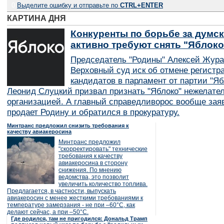
0
Выделите ошибку и отправьте по
CTRL+ENTER
КАРТИНА ДНЯ
Конкуренты по борьбе за думск
активно требуют снять "Яблок
Председатель "Родины" Алексей Жура
Верховный суд иск об отмене регистр
кандидатов в парламент от партии "Я
Леонид Слуцкий призвал признать "Яблоко" нежелате
организацией. А главный справедливорос вообще заяв
продает Родину и обратился в прокуратуру.
Минтранс предложил снизить требования к
качеству авиакеросина
Минтранс предложил
"скорректировать" технические
требования к качеству
авиакеросина в сторону
снижения. По мнению
ведомства, это позволит
увеличить количество топлива.
Предлагается, в частности, выпускать
авиакеросин с менее жесткими требованиями к
температуре замерзания - не при –60°C, как
делают сейчас, а при –50°C.
Где родился, там не пригодился: Дональд Трамп