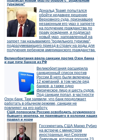
подписал новый указ по борьбе с "родильным
туризмом"
Дональд Трамп попытался
обойти недавнее решение
Верховного суда, признавшее
незаконным его указ о запрете
на получение гражданства по
праву рождения, и подписал
новый указ, направленный на
запрет так называемого "родильного туризма",
подразумевающего приезд в страну на роды для
получения ребенком американского гражданства.
Великобритания ввела санкции против Озон банка
и еще пяти банков из РФ
Великобритания расширила
санкционный список против
России.В него были включены
12 компаний, в том числе ряд
банков, а также одно
физическое лицо и шесть судов.
Под санкции попал, в частности
Озон банк. Там заявили, что банк продолжает
работать в обычном режиме, санкции не
повлияют на его работу.
США попросили Россию освободить осужденного
бывшего морпеха, не принявшего в колонии наших
правил и норм
Госсекретарь США Марко Рубио
на встрече с министром
иностранных дел Сергеем
Лавровым, которая прошла 23