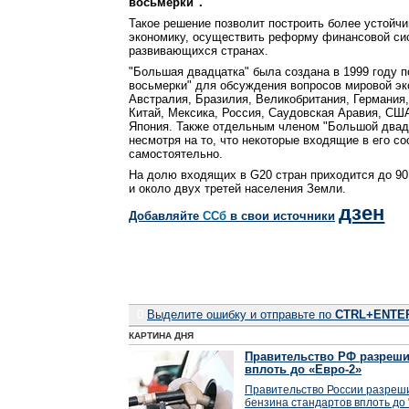
восьмерки".
Такое решение позволит построить более устой
экономику, осуществить реформу финансовой сис
развивающихся странах.
"Большая двадцатка" была создана в 1999 году 
восьмерки" для обсуждения вопросов мировой эк
Австралия, Бразилия, Великобритания, Германия,
Китай, Мексика, Россия, Саудовская Аравия, СШ
Япония. Также отдельным членом "Большой двад
несмотря на то, что некоторые входящие в его с
самостоятельно.
На долю входящих в G20 стран приходится до 90 
и около двух третей населения Земли.
дзен
Добавляйте
CСб
в свои источники
0
Выделите ошибку и отправьте по
CTRL+ENTE
КАРТИНА ДНЯ
Правительство РФ разреши
вплоть до «Евро-2»
Правительство России разреши
бензина стандартов вплоть до 