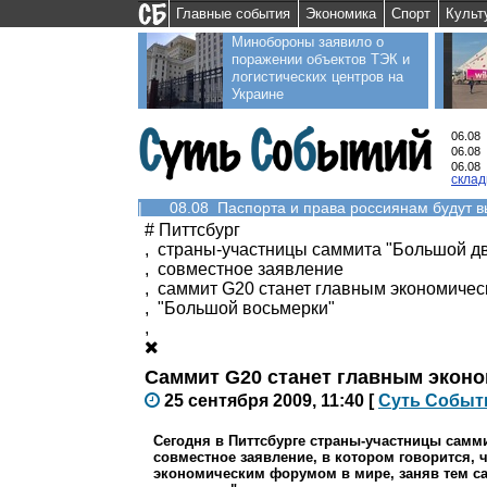
Главные события
Экономика
Спорт
Культ
Минобороны заявило о
поражении объектов ТЭК и
логистических центров на
Украине
06.08
06.08
06.08
склад
|
08.08 Паспорта и права россиянам будут 
#
Питтсбург
,
страны-участницы саммита "Большой д
,
совместное заявление
,
саммит G20 станет главным экономиче
,
"Большой восьмерки"
,
Саммит G20 станет главным экон
25 сентября 2009, 11:40
[
С
уть
С
о
б
ыт
Сегодня в Питтсбурге страны-участницы самм
совместное заявление, в котором говорится, 
экономическим форумом в мире, заняв тем 