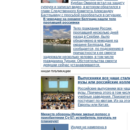
Курбан Омаров встал на защиту
супруги и записал видео, в котором обратился к
главе Следственного Комитета Александру
Бастрыкину с просьбой разобраться в ситуации.
В чемодане на окраине Белграда нашли тело
пропавшей россиянки
Тело гражданки России,
пропавшей несколько дней
назад в Сербии, было
обнаружено в чемодане на
окраине Белграда. Как
сообщается, по подозрению в
причастности к ее смерти
задержали несколько человек, в том числе
гражданина Турции. Обстоятельства смерти
девушки сейчас устанавливаются.
НАШИ ПУБЛИКАЦИИ
Выпускники все чаще стал
вузы или российские колл
Российские выпускники все ча
вузы. Причина этого в том чис
учебные заведения. Приоритет
поступает по квотам. Из-за это
Европы или Китая.
Министр обороны Индии закрыл вопрос о
приобретении Су-57: истребитель покупать не
планируют
Индия не намерена в