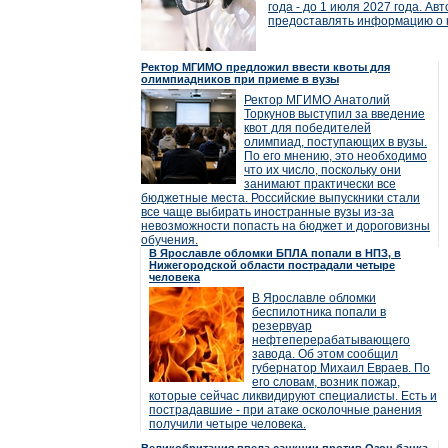
года - до 1 июля 2027 года. А
предоставлять информацию о к
Ректор МГИМО предложил ввести квоты для
олимпиадников при приеме в вузы
Ректор МГИМО Анатолий
Торкунов выступил за введение
квот для победителей
олимпиад, поступающих в вузы.
По его мнению, это необходимо
что их число, поскольку они
занимают практически все
бюджетные места. Российские выпускники стали
все чаще выбирать иностранные вузы из-за
невозможности попасть на бюджет и дороговизны
обучения.
В Ярославле обломки БПЛА попали в НПЗ, в
Нижегородской области пострадали четыре
человека
В Ярославле обломки
беспилотника попали в
резервуар
нефтеперерабатывающего
завода. Об этом сообщил
губернатор Михаил Евраев. По
его словам, возник пожар,
которые сейчас ликвидируют специалисты. Есть и
пострадавшие - при атаке осколочные ранения
получили четыре человека.