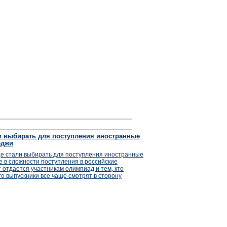
и выбирать для поступления иностранные
еджи
ще стали выбирать для поступления иностранные
ле в сложности поступления в российские
 отдается участникам олимпиад и тем, кто
го выпускники все чаще смотрят в сторону