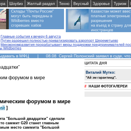
ура
Шоубиз
Желтый раздел
Техно
Вкусный
Здоровье
Туризм
Склады "Почты России"
Казахстан может ввес
могут быть переданы в
платные электронные
Wildberries вместо
разрешения
сгоревших хабов
на въезд в страну для
иностранцев
Главные события к вечеру 6 августа
Путин разрешил полностью приватизировать аэропорт Шереметьево
Минэкономразвития прорабатывает меры поддержки предпринимателей пос
ы Wildberries
выдавать в МФЦ
|
08.08 Сергей Полонский заявил в суде, что
ЦИТАТА ДНЯ
вадцатки"
Виталий Мутко:
ским форумом в мире
"Aй эм гарантиид".
//
НАШИ ФОТОГАЛЕРЕИ
омическим форумом в мире
ий
]
ита "Большой двадцатки" сделали
что саммит G20 станет главным
самым место саммита "Большой