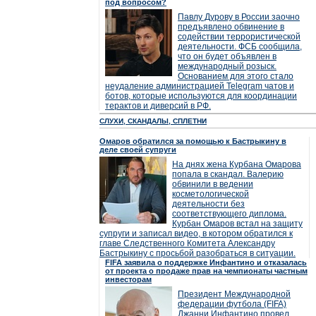
под вопросом?
Павлу Дурову в России заочно
предъявлено обвинение в
содействии террористической
деятельности. ФСБ сообщила,
что он будет объявлен в
международный розыск.
Основанием для этого стало
неудаление администрацией Telegram чатов и
ботов, которые используются для координации
терактов и диверсий в РФ.
СЛУХИ, СКАНДАЛЫ, СПЛЕТНИ
Омаров обратился за помощью к Бастрыкину в
деле своей супруги
На днях жена Курбана Омарова
попала в скандал. Валерию
обвинили в ведении
косметологической
деятельности без
соответствующего диплома.
Курбан Омаров встал на защиту
супруги и записал видео, в котором обратился к
главе Следственного Комитета Александру
Бастрыкину с просьбой разобраться в ситуации.
FIFA заявила о поддержке Инфантино и отказалась
от проекта о продаже прав на чемпионаты частным
инвесторам
Президент Международной
федерации футбола (FIFA)
Джанни Инфантино провел