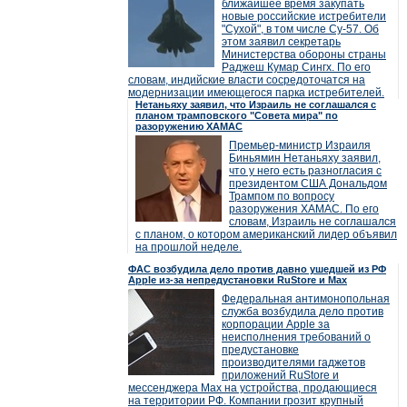
ближайшее время закупать
новые российские истребители
"Сухой", в том числе Су-57. Об
этом заявил секретарь
Министерства обороны страны
Раджеш Кумар Сингх. По его
словам, индийские власти сосредоточатся на
модернизации имеющегося парка истребителей.
Нетаньяху заявил, что Израиль не соглашался с
планом трамповского "Совета мира" по
разоружению ХАМАС
Премьер-министр Израиля
Биньямин Нетаньяху заявил,
что у него есть разногласия с
президентом США Дональдом
Трампом по вопросу
разоружения ХАМАС. По его
словам, Израиль не соглашался
с планом, о котором американский лидер объявил
на прошлой неделе.
ФАС возбудила дело против давно ушедшей из РФ
Apple из-за непредустановки RuStore и Max
Федеральная антимонопольная
служба возбудила дело против
корпорации Apple за
неисполнения требований о
предустановке
производителями гаджетов
приложений RuStore и
мессенджера Max на устройства, продающиеся
на территории РФ. Компании грозит крупный