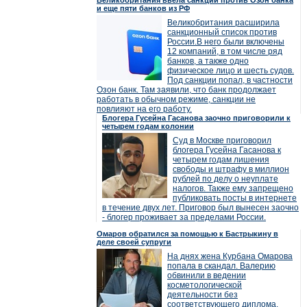
Великобритания ввела санкции против Озон банка
и еще пяти банков из РФ
Великобритания расширила
санкционный список против
России.В него были включены
12 компаний, в том числе ряд
банков, а также одно
физическое лицо и шесть судов.
Под санкции попал, в частности
Озон банк. Там заявили, что банк продолжает
работать в обычном режиме, санкции не
повлияют на его работу.
Блогера Гусейна Гасанова заочно приговорили к
четырем годам колонии
Суд в Москве приговорил
блогера Гусейна Гасанова к
четырем годам лишения
свободы и штрафу в миллион
рублей по делу о неуплате
налогов. Также ему запрещено
публиковать посты в интернете
в течение двух лет. Приговор был вынесен заочно
- блогер проживает за пределами России.
Омаров обратился за помощью к Бастрыкину в
деле своей супруги
На днях жена Курбана Омарова
попала в скандал. Валерию
обвинили в ведении
косметологической
деятельности без
соответствующего диплома.