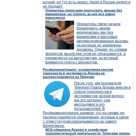
штраф, но тут есть нюанс: Apple в России ничего и
не продает.
Операторы перестали пропускать звонки без
маркировки, но платить за них все равно
приходится
Операторы связи начали
блокировать звонки
юридических лиц без
маркировки и массовые
автоматизированные вызовы,
на которые не заключены
договоры. Однако, по словам
экспертов, вызов при этом не сбрасывается, а
переводится на автоответчик, за который
взимается плата с абонентов.
Росфинмониторинг: ограничения против
террориста и экстремиста Дурова не
распространяются на Telegram
После того, как основателя
Telegram Павла Дурова внесли в
список террористов и
экстремистов, возник вопрос,
как это затронет сам
мессенджер и его
пользователей. В
Росфинмониторинге заявили, что на сервис не
распространяются ограничения, которые в связи
с этим статусом накладываются на самого
бизнесмена.
ФСБ обвинила Дурова в содействии
террористической деятельности: Телеграм теперь