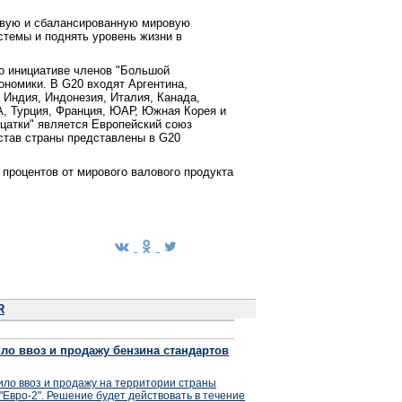
чивую и сбалансированную мировую
темы и поднять уровень жизни в
по инициативе членов "Большой
ономики. В G20 входят Аргентина,
 Индия, Индонезия, Италия, Канада,
А, Турция, Франция, ЮАР, Южная Корея и
цатки" является Европейский союз
остав страны представлены в G20
процентов от мирового валового продукта
R
ло ввоз и продажу бензина стандартов
ло ввоз и продажу на территории страны
"Евро-2". Решение будет действовать в течение