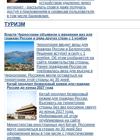
устройством удаленно через
интернет - рассылать спам и даже получать
доступ к приложениям и сервисам пользователя,
в том числе банковские.
ТУРИЗМ
Власти Черногории объявили о введении виз для
граждан России и ряда других стран с 1 ноября
Черногория вводит визы для
граждан России и Белоруссии.
Решение вступит в силу с 1
ноября. Об этом сообщается на
сайте правительства страны.
Ранее гражданам России не
требовалась виза для въезда в
Черногорию. Россияне могли оставаться на
территории этой страны до 30 дней.
Китай продлил безвизовый режим для граждан
России до конца 2027 года
Китай продлил безвизовый
режим для граждан России.
Въезжать на территорию
страны без виз россияне смогут
до конца 2027 года.
Информация об этом
опубликована на сайте
Министерства иностранных дел Китая. Россияне
могут находиться в стране до 30 дней без
оформления визы в том числе с туристическими
целями.