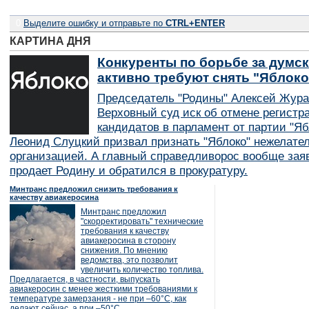
0
Выделите ошибку и отправьте по
CTRL+ENTER
КАРТИНА ДНЯ
Конкуренты по борьбе за думск
активно требуют снять "Яблок
Председатель "Родины" Алексей Жура
Верховный суд иск об отмене регистр
кандидатов в парламент от партии "Я
Леонид Слуцкий призвал признать "Яблоко" нежелате
организацией. А главный справедливорос вообще заяв
продает Родину и обратился в прокуратуру.
Минтранс предложил снизить требования к
качеству авиакеросина
Минтранс предложил
"скорректировать" технические
требования к качеству
авиакеросина в сторону
снижения. По мнению
ведомства, это позволит
увеличить количество топлива.
Предлагается, в частности, выпускать
авиакеросин с менее жесткими требованиями к
температуре замерзания - не при –60°C, как
делают сейчас, а при –50°C.