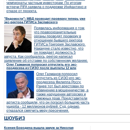
чемпионаты частным инвесторам. По итогам
встречи FIFA заявила о поддержке Инфантино и
отказе от проекта.
"Ведомости": МВД проводит проверку теперь уже
экс-ректора ГИТИСа Заславского
Появилась информация о том,
что правоохранительные
органы проводят проверку в
отношении бывшего ректора
ГИТИСа Григория Заславского.
Накануне стало известно, что
он покидает должность 5
августа. Как сообщалось, ректор написал
заявление об отставке по собственному желанию.
Олег Газманов попросил отпустить его экс-
продюсера из СИЗО после выплаты 12 млн
Олег Газманов попросил
отпустить из СИЗО его экс-
продюсера Филиппа Россу.
Ранее тот был арестован по
обвинению в мошенничестве, а
также нарушении авторских и
смежных прав. Представители
артиста сообщили, что он погасил большую часть
ущерба - 12 миллионов рублей. Суд, однако,
отказался смягчить меру пресечения.
ШОУБИЗ
Ксения Бородина вышла замуж за Николая