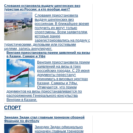
Словакия остановила выдачу шенгенских виз
туристам из России: а кто вообще дает?
Словакия приостановила
выдачу шенгенских виз
россиянам. В ближайшее время
получить их могут только
спортсмены. Всем заявителям,
которые ранее
зарегистрировались на подачу с
туристическими, деловыми или гостевыми
целями, запись аннулируют.
Венгрия приостановила прием заявлений на визы
в Казани, Самаре и Уфе
Венгрия приостановила прием
заявлений на визы в трех
российских городах. С 29 июня
документы перестанут
принимать в визовых центрах
Казани, Самары и Уфы.
Отмечается, что прием
документов на визы приостанавливается по
распоряжению Генерального консульства
Венгрии в Казани.
СПОРТ
Зинедин Зидан стал главным тренером сборной
Франции по футболу
Зинедин Зидан официально
назначен главным тренером