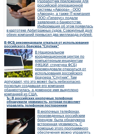
Разработчик приложений для
российской операционной
системы «Аврора» - ООО
«Авроид», а также IT-компания
ООО «Гиперус» подали
заявления о банкротстве.
Информация об этом появилась
в картотеке Арбитражных судов. Совокупный долг
обеих компаний превысил два миллиарда рублей.
В ФСБ рекомендовали откаться от использования
российского браузера "Спутник"
В Национальном
координационном центре по
компьютерным инцидентам
(НКЦКИ, структура ФСБ)
рекомендовали отказаться от
использования российского
браузера "Спутник". Там
допускают, что это может быть небезопасно,
поскольку создавшая его компания
обанкротилась, а доменное имя выкуплено
компанией из США.
Ъ: В российских кнопочных телефонах
обнаружили уязвимость, которая позволяет
управлять телефоном посторонним
В кнопочных телефонах,
произведенных российским
брендом, была обнаружена
встроенная уязвимость. С
помощью этого программного
обеспечения можно управлять