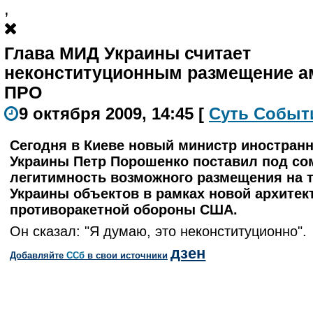
,
Глава МИД Украины считает
неконституционным размещение а
ПРО
9 октября 2009, 14:45
[
С
уть
С
о
б
ыт
Сегодня в Киеве новый министр иностран
Украины Петр Порошенко поставил под со
легитимность возможного размещения на 
Украины объектов в рамках новой архите
противоракетной обороны США.
Он сказал: "Я думаю, это неконституционно".
дзен
Добавляйте
CСб
в свои источники