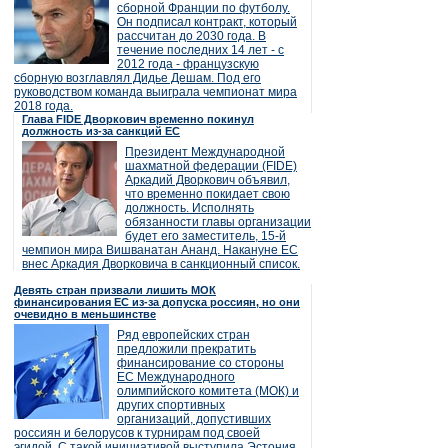
сборной Франции по футболу.
Он подписал контракт, который
рассчитан до 2030 года. В
течение последних 14 лет - с
2012 года - французскую
сборную возглавлял Дидье Дешам. Под его
руководством команда выиграла чемпионат мира
2018 года.
Глава FIDE Дворкович временно покинул
должность из-за санкций ЕС
Президент Международной
шахматной федерации (FIDE)
Аркадий Дворкович объявил,
что временно покидает свою
должность. Исполнять
обязанности главы организации
будет его заместитель, 15-й
чемпион мира Вишванатан Ананд. Накануне ЕС
внес Аркадия Дворковича в санкционный список.
Девять стран призвали лишить МОК
финансирования ЕС из-за допуска россиян, но они
очевидно в меньшинстве
Ряд европейских стран
предложили прекратить
финансирование со стороны
ЕС Международного
олимпийского комитета (МОК) и
других спортивных
организаций, допустивших
россиян и белорусов к турнирам под своей
эгидой. С такой инициативой выступила Эстония,