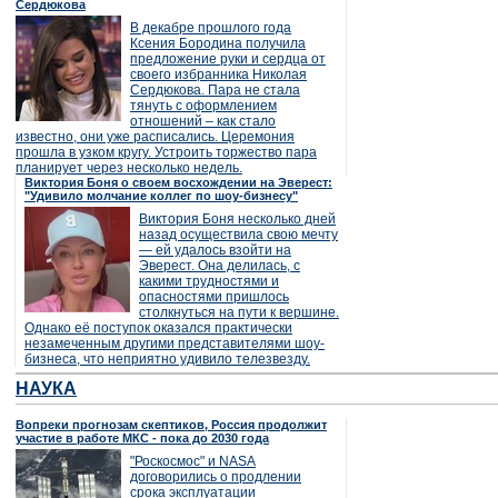
Сердюкова
В декабре прошлого года
Ксения Бородина получила
предложение руки и сердца от
своего избранника Николая
Сердюкова. Пара не стала
тянуть с оформлением
отношений – как стало
известно, они уже расписались. Церемония
прошла в узком кругу. Устроить торжество пара
планирует через несколько недель.
Виктория Боня о своем восхождении на Эверест:
"Удивило молчание коллег по шоу-бизнесу"
Виктория Боня несколько дней
назад осуществила свою мечту
— ей удалось взойти на
Эверест. Она делилась, с
какими трудностями и
опасностями пришлось
столкнуться на пути к вершине.
Однако её поступок оказался практически
незамеченным другими представителями шоу-
бизнеса, что неприятно удивило телезвезду.
НАУКА
Вопреки прогнозам скептиков, Россия продолжит
участие в работе МКС - пока до 2030 года
"Роскосмос" и NASA
договорились о продлении
срока эксплуатации