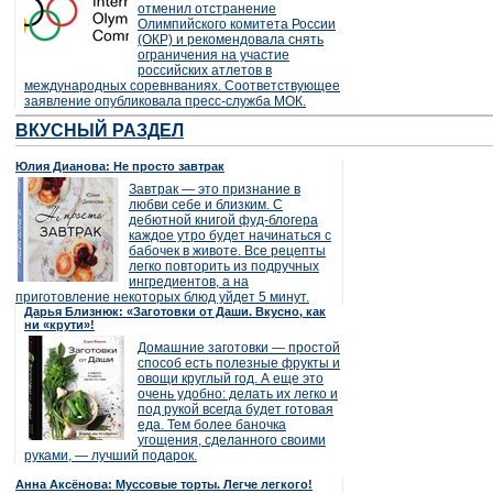
отменил отстранение
Олимпийского комитета России
(ОКР) и рекомендовала снять
ограничения на участие
российских атлетов в
международных соревнваниях. Соответствующее
заявление опубликовала пресс-служба МОК.
ВКУСНЫЙ РАЗДЕЛ
Юлия Дианова: Не просто завтрак
Завтрак — это признание в
любви себе и близким. С
дебютной книгой фуд-блогера
каждое утро будет начинаться с
бабочек в животе. Все рецепты
легко повторить из подручных
ингредиентов, а на
приготовление некоторых блюд уйдет 5 минут.
Дарья Близнюк: «Заготовки от Даши. Вкусно, как
ни «крути»!
Домашние заготовки — простой
способ есть полезные фрукты и
овощи круглый год. А еще это
очень удобно: делать их легко и
под рукой всегда будет готовая
еда. Тем более баночка
угощения, сделанного своими
руками, — лучший подарок.
Анна Аксёнова: Муссовые торты. Легче легкого!