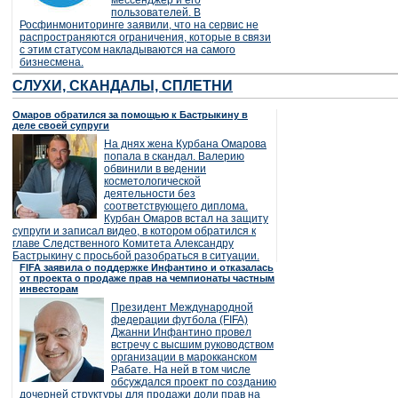
мессенджер и его
пользователей. В
Росфинмониторинге заявили, что на сервис не
распространяются ограничения, которые в связи
с этим статусом накладываются на самого
бизнесмена.
СЛУХИ, СКАНДАЛЫ, СПЛЕТНИ
Омаров обратился за помощью к Бастрыкину в
деле своей супруги
На днях жена Курбана Омарова
попала в скандал. Валерию
обвинили в ведении
косметологической
деятельности без
соответствующего диплома.
Курбан Омаров встал на защиту
супруги и записал видео, в котором обратился к
главе Следственного Комитета Александру
Бастрыкину с просьбой разобраться в ситуации.
FIFA заявила о поддержке Инфантино и отказалась
от проекта о продаже прав на чемпионаты частным
инвесторам
Президент Международной
федерации футбола (FIFA)
Джанни Инфантино провел
встречу с высшим руководством
организации в марокканском
Рабате. На ней в том числе
обсуждался проект по созданию
дочерней структуры для продажи доли прав на