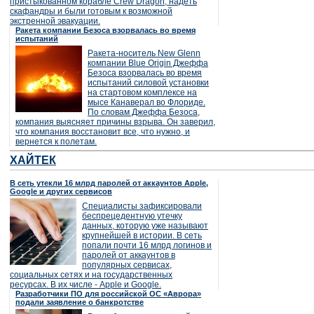
пристыкованном корабле Crew Dragon, надеть
скафандры и были готовым к возможной
экстренной эвакуации.
Ракета компании Безоса взорвалась во время
испытаний
Ракета-носитель New Glenn
компании Blue Origin Джеффа
Безоса взорвалась во время
испытаний силовой установки
на стартовом комплексе на
мысе Канаверал во Флориде.
По словам Джеффа Безоса,
компания выясняет причины взрыва. Он заверил,
что компания восстановит все, что нужно, и
вернется к полетам.
ХАЙТЕК
В сеть утекли 16 млрд паролей от аккаунтов Apple,
Google и других сервисов
Специалисты зафиксировали
беспрецедентную утечку
данных, которую уже называют
крупнейшей в истории. В сеть
попали почти 16 млрд логинов и
паролей от аккаунтов в
популярных сервисах,
социальных сетях и на государственных
ресурсах. В их числе - Apple и Google.
Разработчики ПО для российской ОС «Аврора»
подали заявление о банкротстве