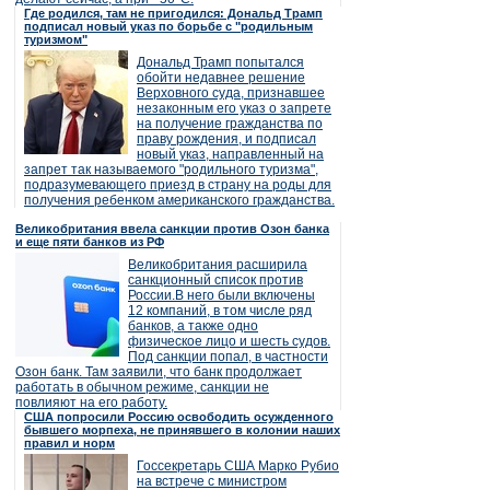
Где родился, там не пригодился: Дональд Трамп
подписал новый указ по борьбе с "родильным
туризмом"
Дональд Трамп попытался
обойти недавнее решение
Верховного суда, признавшее
незаконным его указ о запрете
на получение гражданства по
праву рождения, и подписал
новый указ, направленный на
запрет так называемого "родильного туризма",
подразумевающего приезд в страну на роды для
получения ребенком американского гражданства.
Великобритания ввела санкции против Озон банка
и еще пяти банков из РФ
Великобритания расширила
санкционный список против
России.В него были включены
12 компаний, в том числе ряд
банков, а также одно
физическое лицо и шесть судов.
Под санкции попал, в частности
Озон банк. Там заявили, что банк продолжает
работать в обычном режиме, санкции не
повлияют на его работу.
США попросили Россию освободить осужденного
бывшего морпеха, не принявшего в колонии наших
правил и норм
Госсекретарь США Марко Рубио
на встрече с министром