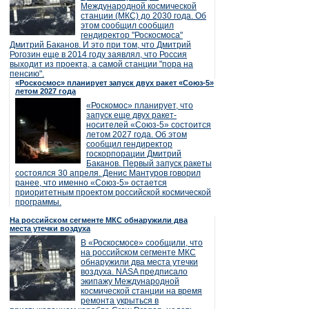
Международной космической
станции (МКС) до 2030 года. Об
этом сообщил сообщил
гендиректор "Роскосмоса"
Дмитрий Баканов. И это при том, что Дмитрий
Рогозин еще в 2014 году заявлял, что Россия
выходит из проекта, а самой станции "пора на
пенсию".
«Роскосмос» планирует запуск двух ракет «Союз-5»
летом 2027 года
«Роскомос» планирует, что
запуск еще двух ракет-
носителей «Союз-5» состоится
летом 2027 года. Об этом
сообщил гендиректор
госкорпорации Дмитрий
Баканов. Первый запуск ракеты
состоялся 30 апреля. Денис Мантуров говорил
ранее, что именно «Союз-5» остается
приоритетным проектом российской космической
программы.
На российском сегменте МКС обнаружили два
места утечки воздуха
В «Роскосмосе» сообщили, что
на российском сегменте МКС
обнаружили два места утечки
воздуха. NASA предписало
экипажу Международной
космической станции на время
ремонта укрыться в