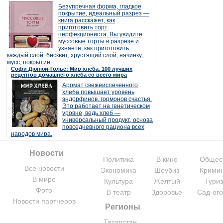
Безупречная форма, гладкое
покрытие, идеальный разрез —
книга расскажет, как
приготовить торт
перфекциониста. Вы увидите
муссовые торты в разрезе и
узнаете, как приготовить
каждый слой: бисквит, хрустящий слой, начинку,
мусс, покрытие.
Софи Дюпюи-Голье: Мир хлеба. 100 лучших
рецептов домашнего хлеба со всего мира
Аромат свежеиспеченного
хлеба повышает уровень
эндорфинов, гормонов счастья.
Это работает на генетическом
уровне, ведь хлеб —
универсальный продукт, основа
повседневного рациона всех
народов мира.
Новости
Политика
В кино
Общес
Все новости
Экономика
Шоубиз
Крими
В мире
Культура
Желтый
Тури
Фото
В театр
Здоровье
Сад-ог
Новости партнеров
Регионы
Татарстан