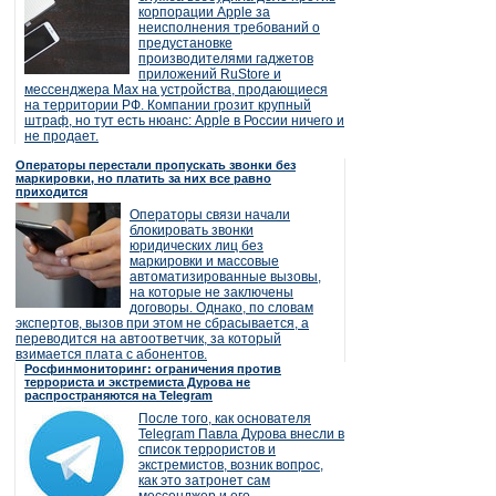
корпорации Apple за
неисполнения требований о
предустановке
производителями гаджетов
приложений RuStore и
мессенджера Max на устройства, продающиеся
на территории РФ. Компании грозит крупный
штраф, но тут есть нюанс: Apple в России ничего и
не продает.
Операторы перестали пропускать звонки без
маркировки, но платить за них все равно
приходится
Операторы связи начали
блокировать звонки
юридических лиц без
маркировки и массовые
автоматизированные вызовы,
на которые не заключены
договоры. Однако, по словам
экспертов, вызов при этом не сбрасывается, а
переводится на автоответчик, за который
взимается плата с абонентов.
Росфинмониторинг: ограничения против
террориста и экстремиста Дурова не
распространяются на Telegram
После того, как основателя
Telegram Павла Дурова внесли в
список террористов и
экстремистов, возник вопрос,
как это затронет сам