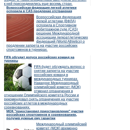
к ней присоединились еще восемь стран.
Всероссийская федерация легкой атлетики
оспорила в CAS продление отстранения
Всероссийская федерация
легкой атлетики (ВФЛА)
оспорила в Спортивном
арбитражном суде (CAS)
решение Международной
ассоциации легкоатлетических
федераций (World Athletics) о
продлении запрета на участие российских
спортсменов в турнирах.
FIFA обсудит допуск российских команд на
турниры
FIFA будет обсуждать вопрос о
снятии запрета на участие
российских команд в
международных турнирах.
Накануне Международный
олимпийский комитет (МОК)
отменил ограничения в
отношении Олимпийского комитета России и
рекомендовал снять ограничения на участие
российских атлетов в международных
соревнованиях.
МОК "приостановил приостановление" участия
российских спортсменов в соревнованиях,
получив нужные ему гарантии
Международный олимпийский
комитет (МОК) временно