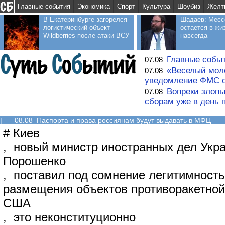
Главные события
Экономика
Спорт
Культура
Шоубиз
Желт
В Екатеринбурге загорелся
Шадаев: Месс
логистический объект
остается в жи
Wildberries после атаки ВСУ
навсегда
Главные событ
07.08
«Веселый моло
07.08
уведомление ФМС о
Вопреки злопы
07.08
сборам уже в день 
|
08.08 Паспорта и права россиянам будут выдавать в МФЦ
#
Киев
,
новый министр иностранных дел Укр
Порошенко
,
поставил под сомнение легитимност
размещения объектов противоракетно
США
,
это неконституционно