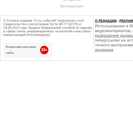
Белоруссия
© Сетевое издание "Суть событий" (argumentiru.com)
О РЕДАКЦИИ
,
РЕКЛА
Свидетельство о регистрации Эл № ФС77-62778 от
Использование в И
18.08.2015 года. Выдано Федеральной службой по надзору
видеоматериалов, 
в сфере связи, информационных технологий и массовых
коммуникаций (Роскомнадзор).
разрешения редак
гиперссылки на ист
точного воспроизв
Возрастная категория
редакции
18+
сайта: