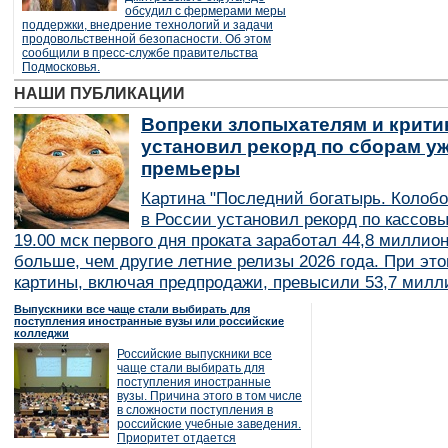
обсудил с фермерами меры
поддержки, внедрение технологий и задачи
продовольственной безопасности. Об этом
сообщили в пресс-службе правительства
Подмосковья.
НАШИ ПУБЛИКАЦИИ
Вопреки злопыхателям и крити
установил рекорд по сборам уж
премьеры
Картина "Последний богатырь. Колобо
в России установил рекорд по кассов
19.00 мск первого дня проката заработал 44,8 миллио
больше, чем другие летние релизы 2026 года. При эт
картины, включая предпродажи, превысили 53,7 милл
Выпускники все чаще стали выбирать для
поступления иностранные вузы или российские
колледжи
Российские выпускники все
чаще стали выбирать для
поступления иностранные
вузы. Причина этого в том числе
в сложности поступления в
российские учебные заведения.
Приоритет отдается