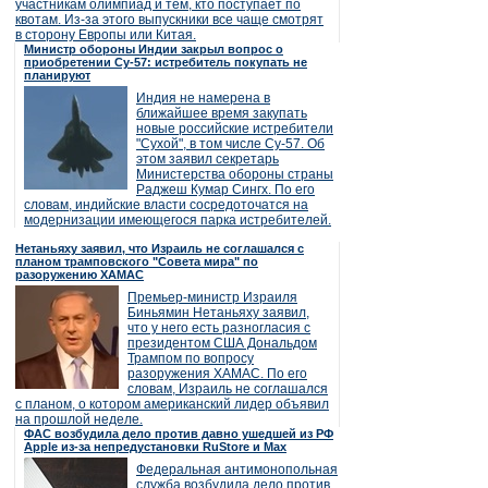
участникам олимпиад и тем, кто поступает по
квотам. Из-за этого выпускники все чаще смотрят
в сторону Европы или Китая.
Министр обороны Индии закрыл вопрос о
приобретении Су-57: истребитель покупать не
планируют
Индия не намерена в
ближайшее время закупать
новые российские истребители
"Сухой", в том числе Су-57. Об
этом заявил секретарь
Министерства обороны страны
Раджеш Кумар Сингх. По его
словам, индийские власти сосредоточатся на
модернизации имеющегося парка истребителей.
Нетаньяху заявил, что Израиль не соглашался с
планом трамповского "Совета мира" по
разоружению ХАМАС
Премьер-министр Израиля
Биньямин Нетаньяху заявил,
что у него есть разногласия с
президентом США Дональдом
Трампом по вопросу
разоружения ХАМАС. По его
словам, Израиль не соглашался
с планом, о котором американский лидер объявил
на прошлой неделе.
ФАС возбудила дело против давно ушедшей из РФ
Apple из-за непредустановки RuStore и Max
Федеральная антимонопольная
служба возбудила дело против