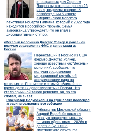
иностранных дел Сергеем
Лавровым, которая прошла 23
июля, подписал вопрос об
освобождении бывшего
американского морского
пехотинца Роберта Гилмана, который с 2022 года
находится в российской тюрьме. Семья
американца утверждает, что он впал в
диссоциативный ступор.
«Веселый молочник» Джастас Уолкер в ужасе - он
получил уведомление ФМС о депортации из
России
Переехавший в Россию из США
фермер Джастас Уолкер,
хорошо известный как "Веселый
молочник", сообщил, что
получил уведомление
миграционной службы об
аннулировании вида на
жительство. Его вместе с семьей в ближайшее
время должны депортировать из России. Что
стало причиной такого решения, он, по его
словам, не знает.
Губернатор Подмосковья на «Дне поля» пообещал
аграриям сохранить все субсидии
Губернатор Московской области
Андрей Воробьёв посетил
главную аграрную выставку
региона «День поля – 2026» в
деревне Бунятино
Дмитровского округа, где