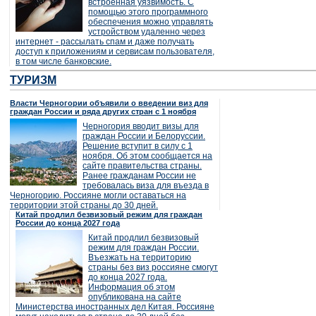
встроенная уязвимость. С
помощью этого программного
обеспечения можно управлять
устройством удаленно через
интернет - рассылать спам и даже получать
доступ к приложениям и сервисам пользователя,
в том числе банковские.
ТУРИЗМ
Власти Черногории объявили о введении виз для
граждан России и ряда других стран с 1 ноября
Черногория вводит визы для
граждан России и Белоруссии.
Решение вступит в силу с 1
ноября. Об этом сообщается на
сайте правительства страны.
Ранее гражданам России не
требовалась виза для въезда в
Черногорию. Россияне могли оставаться на
территории этой страны до 30 дней.
Китай продлил безвизовый режим для граждан
России до конца 2027 года
Китай продлил безвизовый
режим для граждан России.
Въезжать на территорию
страны без виз россияне смогут
до конца 2027 года.
Информация об этом
опубликована на сайте
Министерства иностранных дел Китая. Россияне