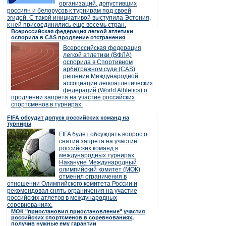
организаций, допустивших
россиян и белорусов к турнирам под своей
эгидой. С такой инициативой выступила Эстония,
к ней присоединились еще восемь стран.
Всероссийская федерация легкой атлетики
оспорила в CAS продление отстранения
Всероссийская федерация
легкой атлетики (ВФЛА)
оспорила в Спортивном
арбитражном суде (CAS)
решение Международной
ассоциации легкоатлетических
федераций (World Athletics) о
продлении запрета на участие российских
спортсменов в турнирах.
FIFA обсудит допуск российских команд на
турниры
FIFA будет обсуждать вопрос о
снятии запрета на участие
российских команд в
международных турнирах.
Накануне Международный
олимпийский комитет (МОК)
отменил ограничения в
отношении Олимпийского комитета России и
рекомендовал снять ограничения на участие
российских атлетов в международных
соревнованиях.
МОК "приостановил приостановление" участия
российских спортсменов в соревнованиях,
получив нужные ему гарантии