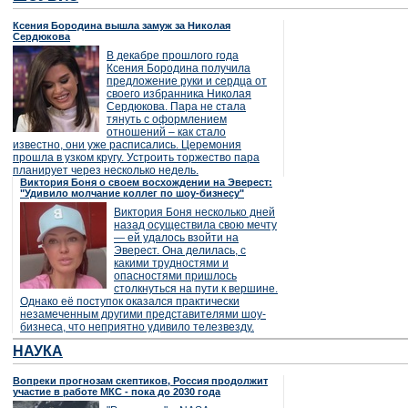
Ксения Бородина вышла замуж за Николая
Сердюкова
В декабре прошлого года
Ксения Бородина получила
предложение руки и сердца от
своего избранника Николая
Сердюкова. Пара не стала
тянуть с оформлением
отношений – как стало
известно, они уже расписались. Церемония
прошла в узком кругу. Устроить торжество пара
планирует через несколько недель.
Виктория Боня о своем восхождении на Эверест:
"Удивило молчание коллег по шоу-бизнесу"
Виктория Боня несколько дней
назад осуществила свою мечту
— ей удалось взойти на
Эверест. Она делилась, с
какими трудностями и
опасностями пришлось
столкнуться на пути к вершине.
Однако её поступок оказался практически
незамеченным другими представителями шоу-
бизнеса, что неприятно удивило телезвезду.
НАУКА
Вопреки прогнозам скептиков, Россия продолжит
участие в работе МКС - пока до 2030 года