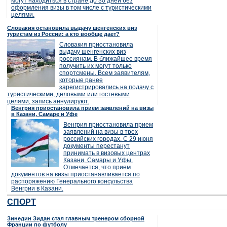
могут находиться в стране до 30 дней без
оформления визы в том числе с туристическими
целями.
Словакия остановила выдачу шенгенских виз
туристам из России: а кто вообще дает?
Словакия приостановила
выдачу шенгенских виз
россиянам. В ближайшее время
получить их могут только
спортсмены. Всем заявителям,
которые ранее
зарегистрировались на подачу с
туристическими, деловыми или гостевыми
целями, запись аннулируют.
Венгрия приостановила прием заявлений на визы
в Казани, Самаре и Уфе
Венгрия приостановила прием
заявлений на визы в трех
российских городах. С 29 июня
документы перестанут
принимать в визовых центрах
Казани, Самары и Уфы.
Отмечается, что прием
документов на визы приостанавливается по
распоряжению Генерального консульства
Венгрии в Казани.
СПОРТ
Зинедин Зидан стал главным тренером сборной
Франции по футболу