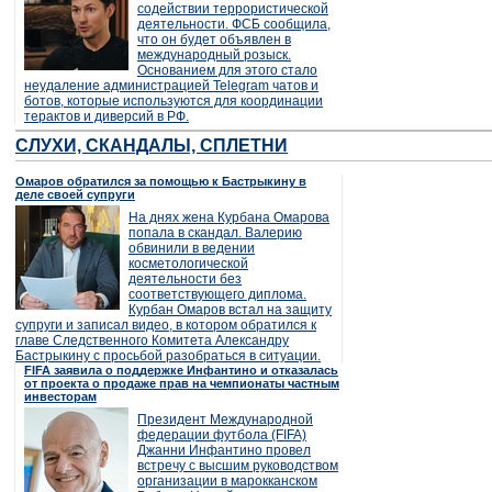
содействии террористической
деятельности. ФСБ сообщила,
что он будет объявлен в
международный розыск.
Основанием для этого стало
неудаление администрацией Telegram чатов и
ботов, которые используются для координации
терактов и диверсий в РФ.
СЛУХИ, СКАНДАЛЫ, СПЛЕТНИ
Омаров обратился за помощью к Бастрыкину в
деле своей супруги
На днях жена Курбана Омарова
попала в скандал. Валерию
обвинили в ведении
косметологической
деятельности без
соответствующего диплома.
Курбан Омаров встал на защиту
супруги и записал видео, в котором обратился к
главе Следственного Комитета Александру
Бастрыкину с просьбой разобраться в ситуации.
FIFA заявила о поддержке Инфантино и отказалась
от проекта о продаже прав на чемпионаты частным
инвесторам
Президент Международной
федерации футбола (FIFA)
Джанни Инфантино провел
встречу с высшим руководством
организации в марокканском