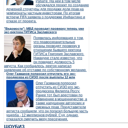
Рабате. На ней в том числе
обсуждался проект по созданию
дочерней структуры для продажи доли прав на
чемпионаты частным инвесторам. По итогам
встречи FIFA заявила о поддержке Инфантино и
отказе от проекта.
"Ведомости": МВД проводит проверку теперь уже
экс-ректора ГИТИСа Заславского
Появилась информация о том,
что правоохранительные
органы проводят проверку в
отношении бывшего ректора
ГИТИСа Григория Заславского.
Накануне стало известно, что
он покидает должность 5
августа. Как сообщалось, ректор написал
заявление об отставке по собственному желанию.
Олег Газманов попросил отпустить его экс-
продюсера из СИЗО после выплаты 12 млн
Олег Газманов попросил
отпустить из СИЗО его экс-
продюсера Филиппа Россу.
Ранее тот был арестован по
обвинению в мошенничестве, а
также нарушении авторских и
смежных прав. Представители
артиста сообщили, что он погасил большую часть
ущерба - 12 миллионов рублей. Суд, однако,
отказался смягчить меру пресечения.
ШОУБИЗ