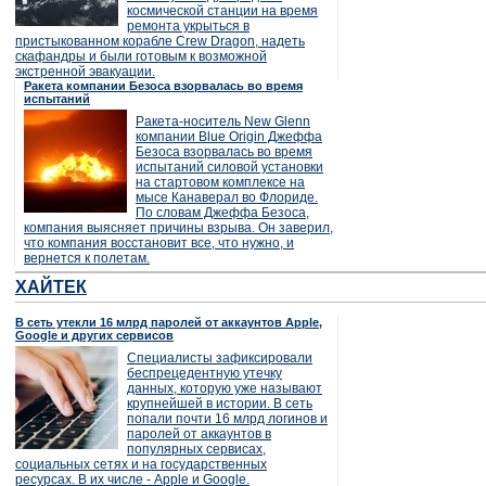
космической станции на время
ремонта укрыться в
пристыкованном корабле Crew Dragon, надеть
скафандры и были готовым к возможной
экстренной эвакуации.
Ракета компании Безоса взорвалась во время
испытаний
Ракета-носитель New Glenn
компании Blue Origin Джеффа
Безоса взорвалась во время
испытаний силовой установки
на стартовом комплексе на
мысе Канаверал во Флориде.
По словам Джеффа Безоса,
компания выясняет причины взрыва. Он заверил,
что компания восстановит все, что нужно, и
вернется к полетам.
ХАЙТЕК
В сеть утекли 16 млрд паролей от аккаунтов Apple,
Google и других сервисов
Специалисты зафиксировали
беспрецедентную утечку
данных, которую уже называют
крупнейшей в истории. В сеть
попали почти 16 млрд логинов и
паролей от аккаунтов в
популярных сервисах,
социальных сетях и на государственных
ресурсах. В их числе - Apple и Google.