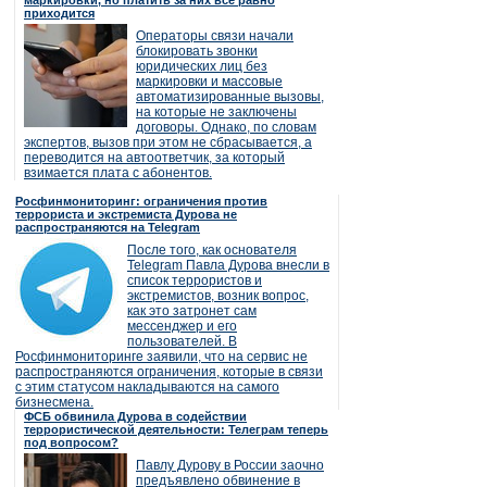
маркировки, но платить за них все равно
приходится
Операторы связи начали
блокировать звонки
юридических лиц без
маркировки и массовые
автоматизированные вызовы,
на которые не заключены
договоры. Однако, по словам
экспертов, вызов при этом не сбрасывается, а
переводится на автоответчик, за который
взимается плата с абонентов.
Росфинмониторинг: ограничения против
террориста и экстремиста Дурова не
распространяются на Telegram
После того, как основателя
Telegram Павла Дурова внесли в
список террористов и
экстремистов, возник вопрос,
как это затронет сам
мессенджер и его
пользователей. В
Росфинмониторинге заявили, что на сервис не
распространяются ограничения, которые в связи
с этим статусом накладываются на самого
бизнесмена.
ФСБ обвинила Дурова в содействии
террористической деятельности: Телеграм теперь
под вопросом?
Павлу Дурову в России заочно
предъявлено обвинение в