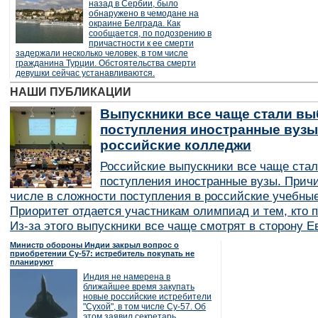
назад в Сербии, было
обнаружено в чемодане на
окраине Белграда. Как
сообщается, по подозрению в
причастности к ее смерти
задержали несколько человек, в том числе
гражданина Турции. Обстоятельства смерти
девушки сейчас устанавливаются.
НАШИ ПУБЛИКАЦИИ
Выпускники все чаще стали вы
поступления иностранные вузы
российские колледжи
Российские выпускники все чаще ста
поступления иностранные вузы. Причи
числе в сложности поступления в российские учебные
Приоритет отдается участникам олимпиад и тем, кто п
Из-за этого выпускники все чаще смотрят в сторону Е
Министр обороны Индии закрыл вопрос о
приобретении Су-57: истребитель покупать не
планируют
Индия не намерена в
ближайшее время закупать
новые российские истребители
"Сухой", в том числе Су-57. Об
этом заявил секретарь