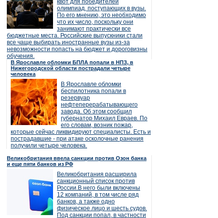
квот для победителей
олимпиад, поступающих в вузы.
По его мнению, это необходимо
что их число, поскольку они
занимают практически все
бюджетные места. Российские выпускники стали
все чаще выбирать иностранные вузы из-за
невозможности попасть на бюджет и дороговизны
обучения.
В Ярославле обломки БПЛА попали в НПЗ, в
Нижегородской области пострадали четыре
человека
В Ярославле обломки
беспилотника попали в
резервуар
нефтеперерабатывающего
завода. Об этом сообщил
губернатор Михаил Евраев. По
его словам, возник пожар,
которые сейчас ликвидируют специалисты. Есть и
пострадавшие - при атаке осколочные ранения
получили четыре человека.
Великобритания ввела санкции против Озон банка
и еще пяти банков из РФ
Великобритания расширила
санкционный список против
России.В него были включены
12 компаний, в том числе ряд
банков, а также одно
физическое лицо и шесть судов.
Под санкции попал, в частности