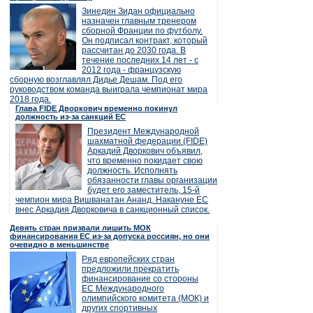
Зинедин Зидан официально
назначен главным тренером
сборной Франции по футболу.
Он подписал контракт, который
рассчитан до 2030 года. В
течение последних 14 лет - с
2012 года - французскую
сборную возглавлял Дидье Дешам. Под его
руководством команда выиграла чемпионат мира
2018 года.
Глава FIDE Дворкович временно покинул
должность из-за санкций ЕС
Президент Международной
шахматной федерации (FIDE)
Аркадий Дворкович объявил,
что временно покидает свою
должность. Исполнять
обязанности главы организации
будет его заместитель, 15-й
чемпион мира Вишванатан Ананд. Накануне ЕС
внес Аркадия Дворковича в санкционный список.
Девять стран призвали лишить МОК
финансирования ЕС из-за допуска россиян, но они
очевидно в меньшинстве
Ряд европейских стран
предложили прекратить
финансирование со стороны
ЕС Международного
олимпийского комитета (МОК) и
других спортивных