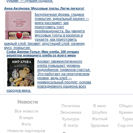
руками, — лучший подарок.
Анна Аксёнова: Муссовые торты. Легче легкого!
Безупречная форма, гладкое
покрытие, идеальный разрез —
книга расскажет, как
приготовить торт
перфекциониста. Вы увидите
муссовые торты в разрезе и
узнаете, как приготовить
каждый слой: бисквит, хрустящий слой, начинку,
мусс, покрытие.
Софи Дюпюи-Голье: Мир хлеба. 100 лучших
рецептов домашнего хлеба со всего мира
Аромат свежеиспеченного
хлеба повышает уровень
эндорфинов, гормонов счастья.
Это работает на генетическом
уровне, ведь хлеб —
универсальный продукт, основа
повседневного рациона всех
народов мира.
Новости
Политика
В кино
Общес
Все новости
Экономика
Шоубиз
Крими
В мире
Культура
Желтый
Тури
Фото
В театр
Здоровье
Сад-ог
Новости партнеров