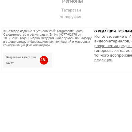
Регионы
Татарстан
Белоруссия
© Сетевое издание "Суть событий" (argumentiru.com)
О РЕДАКЦИИ
,
РЕКЛА
Свидетельство о регистрации Эл № ФС77-62778 от
Использование в И
18.08.2015 года. Выдано Федеральной службой по надзору
видеоматериалов, 
в сфере связи, информационных технологий и массовых
коммуникаций (Роскомнадзор).
разрешения редак
гиперссылки на ист
точного воспроизв
Возрастная категория
редакции
18+
сайта: