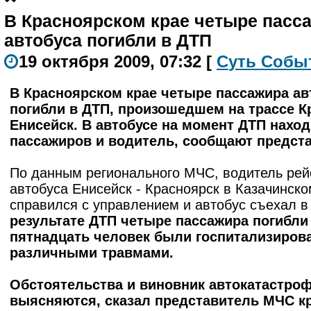
В Красноярском крае четыре пасс
автобуса погибли в ДТП
19 октября 2009, 07:32
[
С
уть
С
о
б
ы
В Красноярском крае четыре пассажира ав
погибли в ДТП, произошедшем на трассе К
Енисейск. В автобусе на момент ДТП нахо
пассажиров и водитель, сообщают предст
По данным регионального МЧС, водитель рей
автобуса Енисейск - Красноярск в Казачинско
справился с управлением и автобус съехал в 
результате ДТП четыре пассажира погибли 
пятнадцать человек были госпитализиров
различными травмами.
Обстоятельства и виновник автокатастро
выясняются, сказал представитель МЧС кр