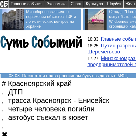
Главные события
Экономика
Спорт
Культура
Шоубиз
Желт
Минобороны заявило о
Склады "Почт
поражении объектов ТЭК и
могут быть пе
логистических центров на
Wildberries вм
Украине
сгоревших ха
Главные событ
18:33
Путин разреши
18:25
Шереметьево
Минэкономраз
17:27
предпринимателей п
|
08.08 Паспорта и права россиянам будут выдавать в МФЦ
#
Красноярский край
,
ДТП
,
трасса Красноярск - Енисейск
,
четыре человека погибли
,
автобус съехал в кювет
,