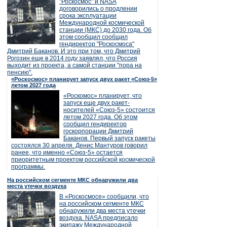
"Роскосмос" и NASA
договорились о продлении
срока эксплуатации
Международной космической
станции (МКС) до 2030 года. Об
этом сообщил сообщил
гендиректор "Роскосмоса"
Дмитрий Баканов. И это при том, что Дмитрий
Рогозин еще в 2014 году заявлял, что Россия
выходит из проекта, а самой станции "пора на
пенсию".
«Роскосмос» планирует запуск двух ракет «Союз-5»
летом 2027 года
«Роскомос» планирует, что
запуск еще двух ракет-
носителей «Союз-5» состоится
летом 2027 года. Об этом
сообщил гендиректор
госкорпорации Дмитрий
Баканов. Первый запуск ракеты
состоялся 30 апреля. Денис Мантуров говорил
ранее, что именно «Союз-5» остается
приоритетным проектом российской космической
программы.
На российском сегменте МКС обнаружили два
места утечки воздуха
В «Роскосмосе» сообщили, что
на российском сегменте МКС
обнаружили два места утечки
воздуха. NASA предписало
экипажу Международной