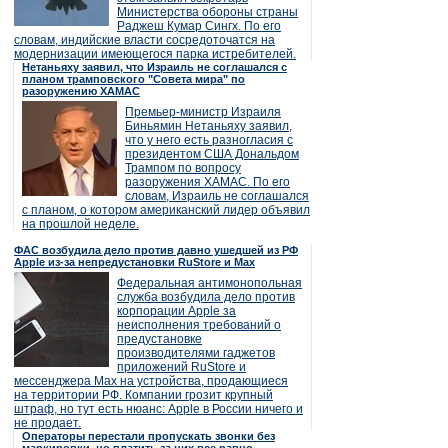
Министерства обороны страны
Раджеш Кумар Сингх. По его
словам, индийские власти сосредоточатся на
модернизации имеющегося парка истребителей.
Нетаньяху заявил, что Израиль не соглашался с
планом трамповского "Совета мира" по
разоружению ХАМАС
Премьер-министр Израиля
Биньямин Нетаньяху заявил,
что у него есть разногласия с
президентом США Дональдом
Трампом по вопросу
разоружения ХАМАС. По его
словам, Израиль не соглашался
с планом, о котором американский лидер объявил
на прошлой неделе.
ФАС возбудила дело против давно ушедшей из РФ
Apple из-за непредустановки RuStore и Max
Федеральная антимонопольная
служба возбудила дело против
корпорации Apple за
неисполнения требований о
предустановке
производителями гаджетов
приложений RuStore и
мессенджера Max на устройства, продающиеся
на территории РФ. Компании грозит крупный
штраф, но тут есть нюанс: Apple в России ничего и
не продает.
Операторы перестали пропускать звонки без