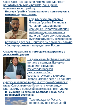
Озон банк. Там заявили, что банк продолжает
работать в обычном режиме, санкции не
повлияют на его работу.
Блогера Гусейна Гасанова заочно приговорили к
четырем годам колонии
Суд в Москве приговорил
блогера Гусейна Гасанова к
четырем годам лишения
свободы и штрафу в миллион
рублей по делу о неуплате
налогов. Также ему запрещено
публиковать посты в интернете
в течение двух лет. Приговор был вынесен заочно
- блогер проживает за пределами России.
Омаров обратился за помощью к Бастрыкину в
деле своей супруги
На днях жена Курбана Омарова
попала в скандал. Валерию
обвинили в ведении
косметологической
деятельности без
соответствующего диплома.
Курбан Омаров встал на защиту
супруги и записал видео, в котором обратился к
главе Следственного Комитета Александру
Бастрыкину с просьбой разобраться в ситуации.
В чемодане на окраине Белграда нашли тело
пропавшей россиянки
Тело гражданки России,
пропавшей несколько дней