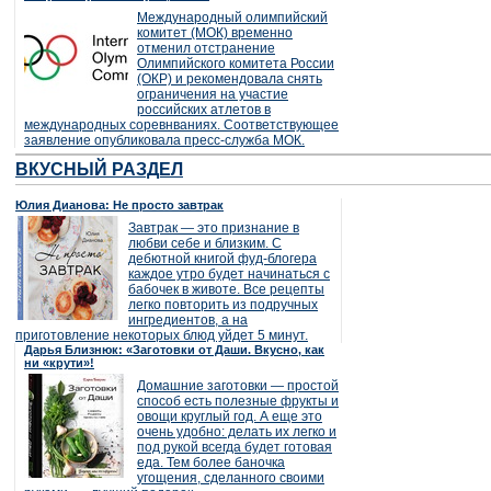
Международный олимпийский
комитет (МОК) временно
отменил отстранение
Олимпийского комитета России
(ОКР) и рекомендовала снять
ограничения на участие
российских атлетов в
международных соревнваниях. Соответствующее
заявление опубликовала пресс-служба МОК.
ВКУСНЫЙ РАЗДЕЛ
Юлия Дианова: Не просто завтрак
Завтрак — это признание в
любви себе и близким. С
дебютной книгой фуд-блогера
каждое утро будет начинаться с
бабочек в животе. Все рецепты
легко повторить из подручных
ингредиентов, а на
приготовление некоторых блюд уйдет 5 минут.
Дарья Близнюк: «Заготовки от Даши. Вкусно, как
ни «крути»!
Домашние заготовки — простой
способ есть полезные фрукты и
овощи круглый год. А еще это
очень удобно: делать их легко и
под рукой всегда будет готовая
еда. Тем более баночка
угощения, сделанного своими