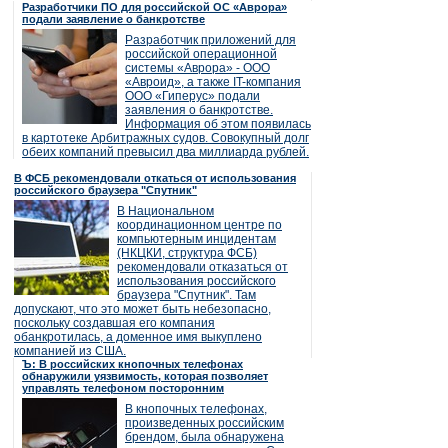
Разработчики ПО для российской ОС «Аврора»
подали заявление о банкротстве
Разработчик приложений для
российской операционной
системы «Аврора» - ООО
«Авроид», а также IT-компания
ООО «Гиперус» подали
заявления о банкротстве.
Информация об этом появилась
в картотеке Арбитражных судов. Совокупный долг
обеих компаний превысил два миллиарда рублей.
В ФСБ рекомендовали откаться от использования
российского браузера "Спутник"
В Национальном
координационном центре по
компьютерным инцидентам
(НКЦКИ, структура ФСБ)
рекомендовали отказаться от
использования российского
браузера "Спутник". Там
допускают, что это может быть небезопасно,
поскольку создавшая его компания
обанкротилась, а доменное имя выкуплено
компанией из США.
Ъ: В российских кнопочных телефонах
обнаружили уязвимость, которая позволяет
управлять телефоном посторонним
В кнопочных телефонах,
произведенных российским
брендом, была обнаружена