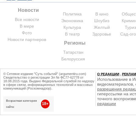
Новости
Политика
В кино
Общес
Все новости
Экономика
Шоубиз
Крими
В мире
Культура
Желтый
Тури
Фото
В театр
Здоровье
Сад-ог
Новости партнеров
Регионы
Татарстан
Белоруссия
© Сетевое издание "Суть событий" (argumentiru.com)
О РЕДАКЦИИ
,
РЕКЛА
Свидетельство о регистрации Эл № ФС77-62778 от
Использование в И
18.08.2015 года. Выдано Федеральной службой по надзору
видеоматериалов, 
в сфере связи, информационных технологий и массовых
коммуникаций (Роскомнадзор).
разрешения редак
гиперссылки на ист
точного воспроизв
Возрастная категория
редакции
18+
сайта: