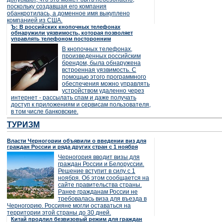
поскольку создавшая его компания
обанкротилась, а доменное имя выкуплено
компанией из США.
Ъ: В российских кнопочных телефонах
обнаружили уязвимость, которая позволяет
управлять телефоном посторонним
В кнопочных телефонах,
произведенных российским
брендом, была обнаружена
встроенная уязвимость. С
помощью этого программного
обеспечения можно управлять
устройством удаленно через
интернет - рассылать спам и даже получать
доступ к приложениям и сервисам пользователя,
в том числе банковские.
ТУРИЗМ
Власти Черногории объявили о введении виз для
граждан России и ряда других стран с 1 ноября
Черногория вводит визы для
граждан России и Белоруссии.
Решение вступит в силу с 1
ноября. Об этом сообщается на
сайте правительства страны.
Ранее гражданам России не
требовалась виза для въезда в
Черногорию. Россияне могли оставаться на
территории этой страны до 30 дней.
Китай продлил безвизовый режим для граждан