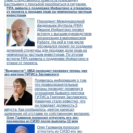
главе Следственного Комитета Александру
Бастрыкину с просьбой разобраться в ситуации.
FIFA заявила о поддержке Инфантино и отказалась
от проекта о продаже прав на чемпионаты частным
инвесторам
Президент Международной
федерации футбола (FIFA)
Джанни Инфантино провел
встречу с высшим руководством
организации в марокканском
Рабате. На ней в том числе
обсуждался проект по созданию
дочерней структуры для продажи доли прав на
чемпионаты частным инвесторам. По итогам
встречи FIFA заявила о поддержке Инфантино и
отказе от проекта.
"Ведомости": МВД проводит проверку теперь уже
экс-ректора ГИТИСа Заславского
Появилась информация о том,
что правоохранительные
органы проводят проверку в
отношении бывшего ректора
ГИТИСа Григория Заславского.
Накануне стало известно, что
он покидает должность 5
августа. Как сообщалось, ректор написал
заявление об отставке по собственному желанию.
Олег Газманов попросил отпустить его экс-
продюсера из СИЗО после выплаты 12 млн
Олег Газманов попросил
отпустить из СИЗО его экс-