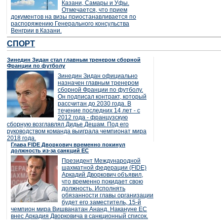
Казани, Самары и Уфы.
Отмечается, что прием
документов на визы приостанавливается по
распоряжению Генерального консульства
Венгрии в Казани.
СПОРТ
Зинедин Зидан стал главным тренером сборной
Франции по футболу
Зинедин Зидан официально
назначен главным тренером
сборной Франции по футболу.
Он подписал контракт, который
рассчитан до 2030 года. В
течение последних 14 лет - с
2012 года - французскую
сборную возглавлял Дидье Дешам. Под его
руководством команда выиграла чемпионат мира
2018 года.
Глава FIDE Дворкович временно покинул
должность из-за санкций ЕС
Президент Международной
шахматной федерации (FIDE)
Аркадий Дворкович объявил,
что временно покидает свою
должность. Исполнять
обязанности главы организации
будет его заместитель, 15-й
чемпион мира Вишванатан Ананд. Накануне ЕС
внес Аркадия Дворковича в санкционный список.