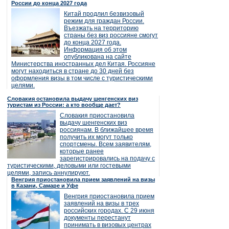
России до конца 2027 года
Китай продлил безвизовый
режим для граждан России.
Въезжать на территорию
страны без виз россияне смогут
до конца 2027 года.
Информация об этом
опубликована на сайте
Министерства иностранных дел Китая. Россияне
могут находиться в стране до 30 дней без
оформления визы в том числе с туристическими
целями.
Словакия остановила выдачу шенгенских виз
туристам из России: а кто вообще дает?
Словакия приостановила
выдачу шенгенских виз
россиянам. В ближайшее время
получить их могут только
спортсмены. Всем заявителям,
которые ранее
зарегистрировались на подачу с
туристическими, деловыми или гостевыми
целями, запись аннулируют.
Венгрия приостановила прием заявлений на визы
в Казани, Самаре и Уфе
Венгрия приостановила прием
заявлений на визы в трех
российских городах. С 29 июня
документы перестанут
принимать в визовых центрах