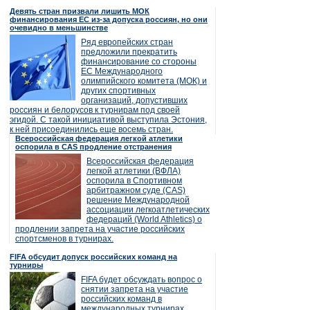
Девять стран призвали лишить МОК
финансирования ЕС из-за допуска россиян, но они
очевидно в меньшинстве
Ряд европейских стран
предложили прекратить
финансирование со стороны
ЕС Международного
олимпийского комитета (МОК) и
других спортивных
организаций, допустивших
россиян и белорусов к турнирам под своей
эгидой. С такой инициативой выступила Эстония,
к ней присоединились еще восемь стран.
Всероссийская федерация легкой атлетики
оспорила в CAS продление отстранения
Всероссийская федерация
легкой атлетики (ВФЛА)
оспорила в Спортивном
арбитражном суде (CAS)
решение Международной
ассоциации легкоатлетических
федераций (World Athletics) о
продлении запрета на участие российских
спортсменов в турнирах.
FIFA обсудит допуск российских команд на
турниры
FIFA будет обсуждать вопрос о
снятии запрета на участие
российских команд в
международных турнирах.