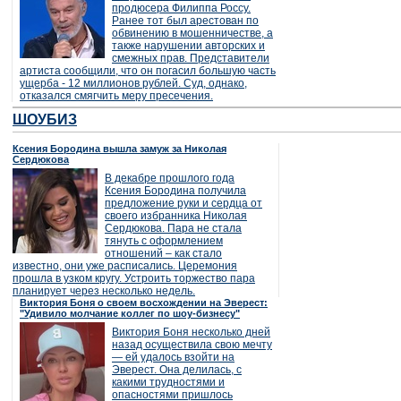
продюсера Филиппа Россу.
Ранее тот был арестован по
обвинению в мошенничестве, а
также нарушении авторских и
смежных прав. Представители
артиста сообщили, что он погасил большую часть
ущерба - 12 миллионов рублей. Суд, однако,
отказался смягчить меру пресечения.
ШОУБИЗ
Ксения Бородина вышла замуж за Николая
Сердюкова
В декабре прошлого года
Ксения Бородина получила
предложение руки и сердца от
своего избранника Николая
Сердюкова. Пара не стала
тянуть с оформлением
отношений – как стало
известно, они уже расписались. Церемония
прошла в узком кругу. Устроить торжество пара
планирует через несколько недель.
Виктория Боня о своем восхождении на Эверест:
"Удивило молчание коллег по шоу-бизнесу"
Виктория Боня несколько дней
назад осуществила свою мечту
— ей удалось взойти на
Эверест. Она делилась, с
какими трудностями и
опасностями пришлось