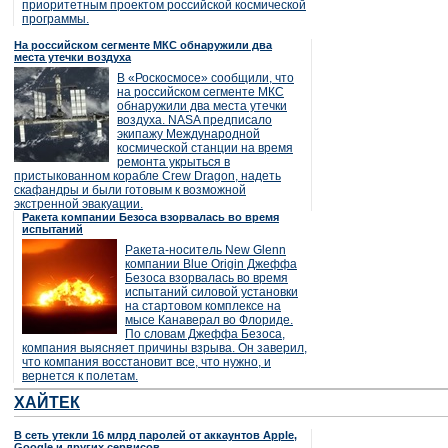
приоритетным проектом российской космической
программы.
На российском сегменте МКС обнаружили два
места утечки воздуха
В «Роскосмосе» сообщили, что
на российском сегменте МКС
обнаружили два места утечки
воздуха. NASA предписало
экипажу Международной
космической станции на время
ремонта укрыться в
пристыкованном корабле Crew Dragon, надеть
скафандры и были готовым к возможной
экстренной эвакуации.
Ракета компании Безоса взорвалась во время
испытаний
Ракета-носитель New Glenn
компании Blue Origin Джеффа
Безоса взорвалась во время
испытаний силовой установки
на стартовом комплексе на
мысе Канаверал во Флориде.
По словам Джеффа Безоса,
компания выясняет причины взрыва. Он заверил,
что компания восстановит все, что нужно, и
вернется к полетам.
ХАЙТЕК
В сеть утекли 16 млрд паролей от аккаунтов Apple,
Google и других сервисов