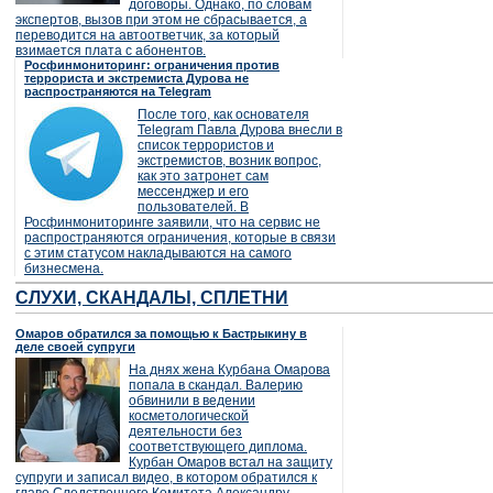
договоры. Однако, по словам
экспертов, вызов при этом не сбрасывается, а
переводится на автоответчик, за который
взимается плата с абонентов.
Росфинмониторинг: ограничения против
террориста и экстремиста Дурова не
распространяются на Telegram
После того, как основателя
Telegram Павла Дурова внесли в
список террористов и
экстремистов, возник вопрос,
как это затронет сам
мессенджер и его
пользователей. В
Росфинмониторинге заявили, что на сервис не
распространяются ограничения, которые в связи
с этим статусом накладываются на самого
бизнесмена.
СЛУХИ, СКАНДАЛЫ, СПЛЕТНИ
Омаров обратился за помощью к Бастрыкину в
деле своей супруги
На днях жена Курбана Омарова
попала в скандал. Валерию
обвинили в ведении
косметологической
деятельности без
соответствующего диплома.
Курбан Омаров встал на защиту
супруги и записал видео, в котором обратился к