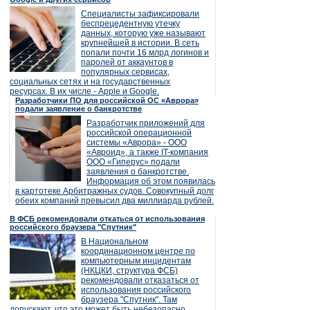
Специалисты зафиксировали
беспрецедентную утечку
данных, которую уже называют
крупнейшей в истории. В сеть
попали почти 16 млрд логинов и
паролей от аккаунтов в
популярных сервисах,
социальных сетях и на государственных
ресурсах. В их числе - Apple и Google.
Разработчики ПО для российской ОС «Аврора»
подали заявление о банкротстве
Разработчик приложений для
российской операционной
системы «Аврора» - ООО
«Авроид», а также IT-компания
ООО «Гиперус» подали
заявления о банкротстве.
Информация об этом появилась
в картотеке Арбитражных судов. Совокупный долг
обеих компаний превысил два миллиарда рублей.
В ФСБ рекомендовали откаться от использования
российского браузера "Спутник"
В Национальном
координационном центре по
компьютерным инцидентам
(НКЦКИ, структура ФСБ)
рекомендовали отказаться от
использования российского
браузера "Спутник". Там
допускают, что это может быть небезопасно,