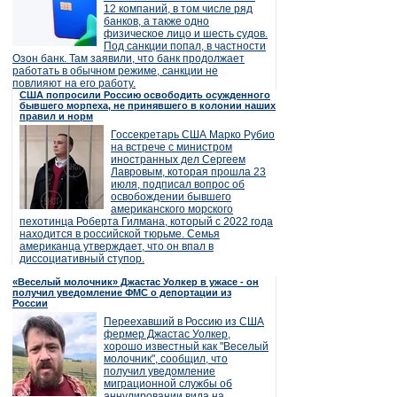
12 компаний, в том числе ряд
банков, а также одно
физическое лицо и шесть судов.
Под санкции попал, в частности
Озон банк. Там заявили, что банк продолжает
работать в обычном режиме, санкции не
повлияют на его работу.
США попросили Россию освободить осужденного
бывшего морпеха, не принявшего в колонии наших
правил и норм
Госсекретарь США Марко Рубио
на встрече с министром
иностранных дел Сергеем
Лавровым, которая прошла 23
июля, подписал вопрос об
освобождении бывшего
американского морского
пехотинца Роберта Гилмана, который с 2022 года
находится в российской тюрьме. Семья
американца утверждает, что он впал в
диссоциативный ступор.
«Веселый молочник» Джастас Уолкер в ужасе - он
получил уведомление ФМС о депортации из
России
Переехавший в Россию из США
фермер Джастас Уолкер,
хорошо известный как "Веселый
молочник", сообщил, что
получил уведомление
миграционной службы об
аннулировании вида на