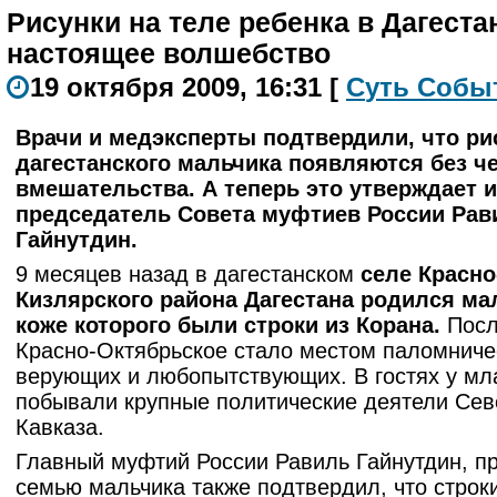
Рисунки на теле ребенка в Дагестан
настоящее волшебство
19 октября 2009, 16:31
[
С
уть
С
о
б
ы
Врачи и медэксперты подтвердили, что ри
дагестанского мальчика появляются без ч
вмешательства. А теперь это утверждает и
председатель Совета муфтиев России Рав
Гайнутдин.
9 месяцев назад в дагестанском
селе Красно
Кизлярского района Дагестана родился мал
коже которого были строки из Корана.
Посл
Красно-Октябрьское стало местом паломниче
верующих и любопытствующих. В гостях у мл
побывали крупные политические деятели Сев
Кавказа.
Главный муфтий России Равиль Гайнутдин, п
семью мальчика также подтвердил, что строк