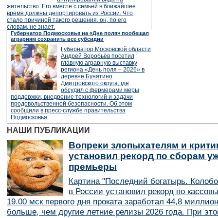
жительство. Его вместе с семьей в ближайшее
время должны депортировать из России. Что
стало причиной такого решения, он, по его
словам, не знает.
Губернатор Подмосковья на «Дне поля» пообещал
аграриям сохранить все субсидии
Губернатор Московской области
Андрей Воробьёв посетил
главную аграрную выставку
региона «День поля – 2026» в
деревне Бунятино
Дмитровского округа, где
обсудил с фермерами меры
поддержки, внедрение технологий и задачи
продовольственной безопасности. Об этом
сообщили в пресс-службе правительства
Подмосковья.
НАШИ ПУБЛИКАЦИИ
Вопреки злопыхателям и крити
установил рекорд по сборам уж
премьеры
Картина "Последний богатырь. Колобо
в России установил рекорд по кассов
19.00 мск первого дня проката заработал 44,8 миллио
больше, чем другие летние релизы 2026 года. При эт