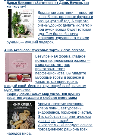
Дарья Близнюк: «Заготовки от Даши. Вкусно, как
ни «крути»!
Домашние заготовки — простой
способ есть полезные фрукты и
овощи круглый год. А еще это
очень удобно: делать их легко и
под рукой всегда будет готовая
еда. Тем более баночка
угощения, сделанного своими
руками, — лучший подарок.
Анна Аксёнова: Муссовые торты. Легче легкого!
Безупречная форма, гладкое
покрытие, идеальный разрез —
книга расскажет, как
приготовить торт
перфекциониста. Вы увидите
муссовые торты в разрезе и
узнаете, как приготовить
каждый слой: бисквит, хрустящий слой, начинку,
мусс, покрытие.
Софи Дюпюи-Голье: Мир хлеба. 100 лучших
рецептов домашнего хлеба со всего мира
Аромат свежеиспеченного
хлеба повышает уровень
эндорфинов, гормонов счастья.
Это работает на генетическом
уровне, ведь хлеб —
универсальный продукт, основа
повседневного рациона всех
народов мира.