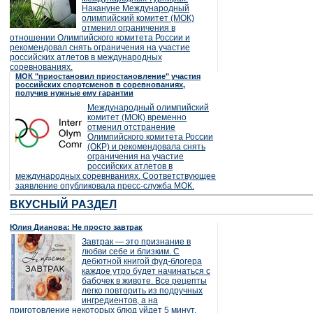
Накануне Международный
олимпийский комитет (МОК)
отменил ограничения в
отношении Олимпийского комитета России и
рекомендовал снять ограничения на участие
российских атлетов в международных
соревнованиях.
МОК "приостановил приостановление" участия
российских спортсменов в соревнованиях,
получив нужные ему гарантии
Международный олимпийский
комитет (МОК) временно
отменил отстранение
Олимпийского комитета России
(ОКР) и рекомендовала снять
ограничения на участие
российских атлетов в
международных соревнваниях. Соответствующее
заявление опубликовала пресс-служба МОК.
ВКУСНЫЙ РАЗДЕЛ
Юлия Дианова: Не просто завтрак
Завтрак — это признание в
любви себе и близким. С
дебютной книгой фуд-блогера
каждое утро будет начинаться с
бабочек в животе. Все рецепты
легко повторить из подручных
ингредиентов, а на
приготовление некоторых блюд уйдет 5 минут.