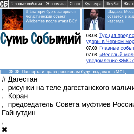
Главные события
Экономика
Спорт
Культура
Шоубиз
Желт
В Екатеринбурге загорелся
Шадаев: Месс
логистический объект
остается в жи
Wildberries после атаки ВСУ
навсегда
Турция предло
08.08
удары в Черном мо
Главные событ
07.08
«Веселый моло
07.08
уведомление ФМС о
|
08.08 Паспорта и права россиянам будут выдавать в МФЦ
#
Дагестан
,
рисунки на теле дагестанского мальч
,
Коран
,
председатель Совета муфтиев Росси
Гайнутдин
,