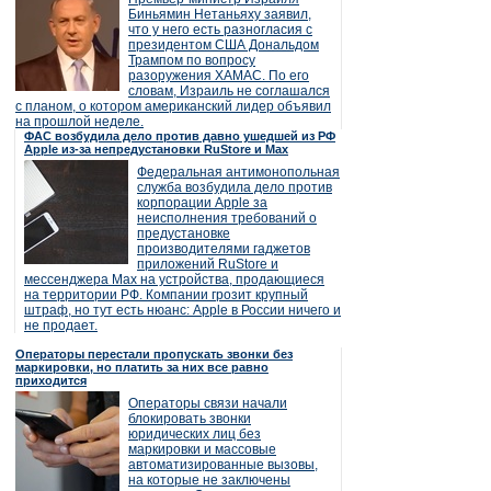
Биньямин Нетаньяху заявил,
что у него есть разногласия с
президентом США Дональдом
Трампом по вопросу
разоружения ХАМАС. По его
словам, Израиль не соглашался
с планом, о котором американский лидер объявил
на прошлой неделе.
ФАС возбудила дело против давно ушедшей из РФ
Apple из-за непредустановки RuStore и Max
Федеральная антимонопольная
служба возбудила дело против
корпорации Apple за
неисполнения требований о
предустановке
производителями гаджетов
приложений RuStore и
мессенджера Max на устройства, продающиеся
на территории РФ. Компании грозит крупный
штраф, но тут есть нюанс: Apple в России ничего и
не продает.
Операторы перестали пропускать звонки без
маркировки, но платить за них все равно
приходится
Операторы связи начали
блокировать звонки
юридических лиц без
маркировки и массовые
автоматизированные вызовы,
на которые не заключены