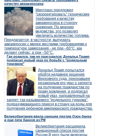
Минтранс предложил снизить требования к
качеству авиакеросина
Минтранс предложил
"скорректировать" технические
требования к качеству
авиакеросина в сторону
снижения. По мнению
ведомства, это позволит
увеличить количество топлива.
Предлагается, в частности, выпускать
авиакеросин с менее жесткими требованиями к
температуре замерзания - не при –60°C, как
делают сейчас, а при –50°C.
Где родился, там не пригодился: Дональд Трамп
подписал новый указ по борьбе с "родильным
туризмом"
Дональд Трамп попытался
обойти недавнее решение
Верховного суда, признавшее
незаконным его указ о запрете
на получение гражданства по
праву рождения, и подписал
новый указ, направленный на
запрет так называемого "родильного туризма",
подразумевающего приезд в страну на роды для
получения ребенком американского гражданства.
Великобритания ввела санкции против Озон банка
и еще пяти банков из РФ
Великобритания расширила
санкционный список против
России.В него были включены