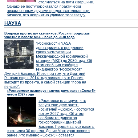
столкнуться на пути к вершине.
Однако её поступок оказался практически
незамеченным другими представителями шоу-
бизнеса, что неприятно удивило телезвезду.
НАУКА
Вопреки прогнозам скептиков, Россия продолжит
участие в работе МКС - пока до 2030 года
"Роскосмос" и NASA
договорились о продлении
срока эксплуатации
Международной космической
станции (МКС) до 2030 года. Об
этом сообщил сообщил
гендиректор "Роскосмоса"
Дмитрий Баканов. И это при том, что Дмитрий
Рогозин еще в 2014 году заявлял, что Россия
выходит из проекта, а самой станции "пора на
пенсию".
«Роскосмос» планирует запуск двух ракет «Союз-5»
летом 2027 года
«Роскомос» планирует, что
запуск еще двух ракет-
носителей «Союз-5» состоится
летом 2027 года. Об этом
сообщил гендиректор
госкорпорации Дмитрий
Баканов. Первый запуск ракеты
состоялся 30 апреля. Денис Мантуров говорил
ранее, что именно «Союз-5» остается