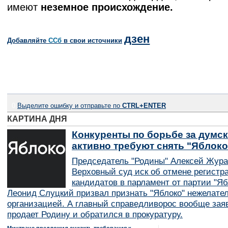
имеют
неземное происхождение.
дзен
Добавляйте
CСб
в свои источники
0
Выделите ошибку и отправьте по
CTRL+ENTER
КАРТИНА ДНЯ
Конкуренты по борьбе за думск
активно требуют снять "Яблок
Председатель "Родины" Алексей Жура
Верховный суд иск об отмене регистр
кандидатов в парламент от партии "Я
Леонид Слуцкий призвал признать "Яблоко" нежелате
организацией. А главный справедливорос вообще заяв
продает Родину и обратился в прокуратуру.