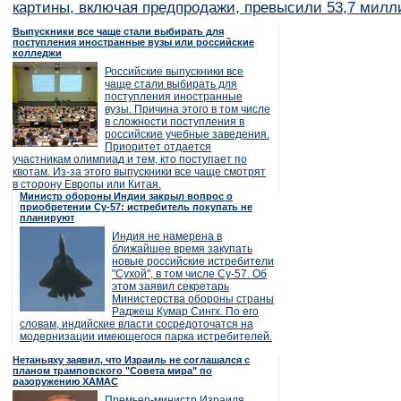
картины, включая предпродажи, превысили 53,7 милл
Выпускники все чаще стали выбирать для
поступления иностранные вузы или российские
колледжи
Российские выпускники все
чаще стали выбирать для
поступления иностранные
вузы. Причина этого в том числе
в сложности поступления в
российские учебные заведения.
Приоритет отдается
участникам олимпиад и тем, кто поступает по
квотам. Из-за этого выпускники все чаще смотрят
в сторону Европы или Китая.
Министр обороны Индии закрыл вопрос о
приобретении Су-57: истребитель покупать не
планируют
Индия не намерена в
ближайшее время закупать
новые российские истребители
"Сухой", в том числе Су-57. Об
этом заявил секретарь
Министерства обороны страны
Раджеш Кумар Сингх. По его
словам, индийские власти сосредоточатся на
модернизации имеющегося парка истребителей.
Нетаньяху заявил, что Израиль не соглашался с
планом трамповского "Совета мира" по
разоружению ХАМАС
Премьер-министр Израиля