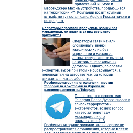
производителями гаджетов
приложений RuStore и
мессенджера Max на устройства, продающиеся
на территории РФ. Компании грозит крупный
штраф, но тут есть нюанс: Apple в России ничего и
не продает.
Операторы перестали пропускать звонки без
маркировки, но платить за них все равно
приходится
Операторы связи начали
блокировать звонки
юридических лиц без
маркировки и массовые
автоматизированные вызовы,
на которые не заключены
договоры. Однако, по словам
экспертов, вызов при этом не сбрасывается, а
переводится на автоответчик, за который
взимается плата с абонентов.
Росфинмониторинг: ограничения против
террориста и экстремиста Дурова не
распространяются на Telegram
После того, как основателя
Telegram Павла Дурова внесли в
список террористов и
экстремистов, возник вопрос,
как это затронет сам
мессенджер и его
пользователей. В
Росфинмониторинге заявили, что на сервис не
распространяются ограничения, которые в связи