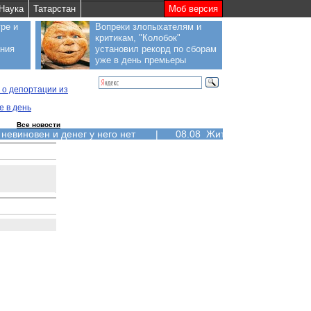
Наука
Татарстан
Моб версия
ре и
Вопреки злопыхателям и
критикам, "Колобок"
ания
установил рекорд по сборам
уже в день премьеры
 о депортации из
е в день
Все новости
 невиновен и денег у него нет
|
08.08 Жители Курильских ос