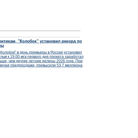
итикам, "Колобок" установил рекорд по
ры
Колобок" в день премьеры в России установил
льм к 19.00 мск первого дня проката заработал
ьше, чем другие летние релизы 2026 года. При
лючая предпродажи, превысили 53,7 миллиона