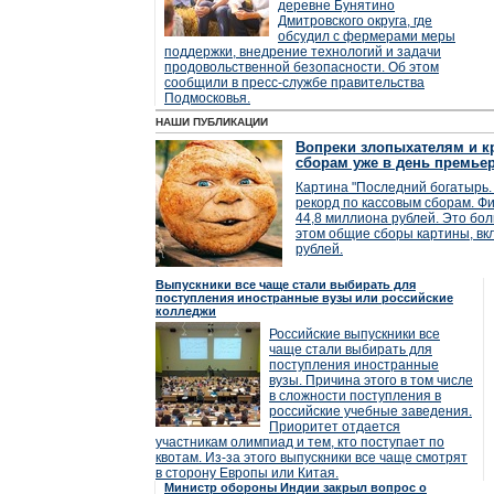
деревне Бунятино
Дмитровского округа, где
обсудил с фермерами меры
поддержки, внедрение технологий и задачи
продовольственной безопасности. Об этом
сообщили в пресс-службе правительства
Подмосковья.
НАШИ ПУБЛИКАЦИИ
Вопреки злопыхателям и кр
сборам уже в день премье
Картина "Последний богатырь. 
рекорд по кассовым сборам. Фи
44,8 миллиона рублей. Это бол
этом общие сборы картины, вк
рублей.
Выпускники все чаще стали выбирать для
поступления иностранные вузы или российские
колледжи
Российские выпускники все
чаще стали выбирать для
поступления иностранные
вузы. Причина этого в том числе
в сложности поступления в
российские учебные заведения.
Приоритет отдается
участникам олимпиад и тем, кто поступает по
квотам. Из-за этого выпускники все чаще смотрят
в сторону Европы или Китая.
Министр обороны Индии закрыл вопрос о