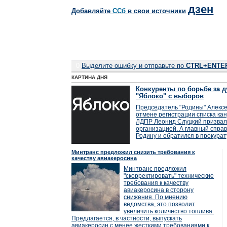
дзен
Добавляйте
CСб
в свои источники
0
Выделите ошибку и отправьте по
CTRL+ENTE
КАРТИНА ДНЯ
Конкуренты по борьбе за д
"Яблоко" с выборов
Председатель "Родины" Алексе
отмене регистрации списка кан
ЛДПР Леонид Слуцкий призвал
организацией. А главный справ
Родину и обратился в прокурат
Минтранс предложил снизить требования к
качеству авиакеросина
Минтранс предложил
"скорректировать" технические
требования к качеству
авиакеросина в сторону
снижения. По мнению
ведомства, это позволит
увеличить количество топлива.
Предлагается, в частности, выпускать
авиакеросин с менее жесткими требованиями к