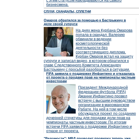
с этим статусом накладываются на самого
бизнесмена.
СЛУХИ, СКАНДАЛЫ, СПЛЕТНИ
Омаров обратился за помощью к Бастрыкину в
деле своей супруги
На днях жена Курбана Омарова
попала в скандал. Валерию
обвинили в ведении
косметологической
деятельности без
соответствующего диплома.
Курбан Омаров встал на защиту
супруги и записал видео, в котором обратился к
главе Следственного Комитета Александру
Бастрыкину с просьбой разобраться в ситуации.
FIFA заявила о поддержке Инфантино и отказалась
от проекта о продаже прав на чемпионаты частным
инвесторам
Президент Международной
федерации футбола (FIFA)
Джанни Инфантино провел
встречу с высшим руководством
организации в марокканском
Рабате. На ней в том числе
обсуждался проект по созданию
дочерней структуры для продажи доли прав на
чемпионаты частным инвесторам. По итогам
встречи FIFA заявила о поддержке Инфантино и
отказе от проекта.
"Ведомости": МВД проводит проверку теперь уже