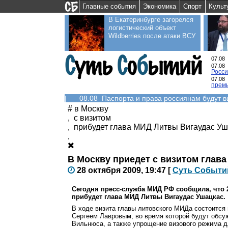
Главные события
Экономика
Спорт
Культ
В Екатеринбурге загорелся
логистический объект
Wildberries после атаки ВСУ
07.08
07.08
Росс
07.08
прем
|
08.08 Паспорта и права россиянам будут 
#
в Москву
,
с визитом
,
прибудет глава МИД Литвы Вигаудас Уш
,
В Москву приедет с визитом глав
28 октября 2009, 19:47
[
С
уть
С
о
б
ыти
Сегодня пресс-служба МИД РФ сообщила, что 2
прибудет глава МИД Литвы Вигаудас Ушацкас.
В ходе визита главы литовского МИДа состоится
Сергеем Лавровым, во время которой будут обсу
Вильнюса, а также упрощение визового режима д