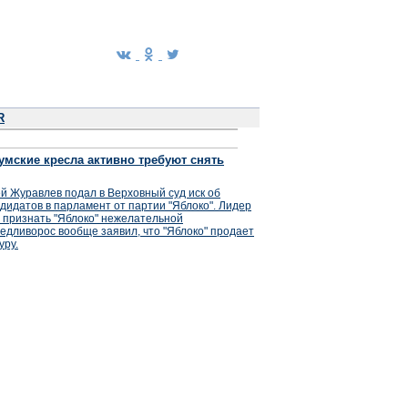
R
умские кресла активно требуют снять
й Журавлев подал в Верховный суд иск об
дидатов в парламент от партии "Яблоко". Лидер
 признать "Яблоко" нежелательной
едливорос вообще заявил, что "Яблоко" продает
уру.