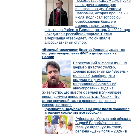
Госсекретарь США Марко Рубио
на встрече с министром
иностранных дел Сергеем
Лавровым, которая прошла 23
июля, подписал вопрос об
освобождении бывшего
американского морского
пехотинца Роберта Гилмана, который с 2022 года
находится в российской тюрьме. Семья
американца утверждает, что он впал в
диссоциативный ступор.
«Веселый молочник» Джастас Уолкер в ужасе - он
получил уведомление ФМС о депортации из
России
Переехавший в Россию из США
фермер Джастас Уолкер,
хорошо известный как "Веселый
молочник", сообщил, что
получил уведомление
миграционной службы об
аннулировании вида на
жительство. Его вместе с семьей в ближайшее
время должны депортировать из России. Что
стало причиной такого решения, он, по его
словам, не знает.
Губернатор Подмосковья на «Дне поля» пообещал
аграриям сохранить все субсидии
Губернатор Московской области
Андрей Воробьёв посетил
главную аграрную выставку
региона «День поля – 2026» в