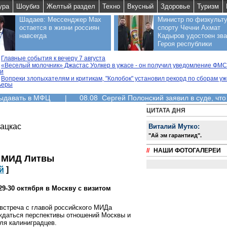
ура
Шоубиз
Желтый раздел
Техно
Вкусный
Здоровье
Туризм
Шадаев: Мессенджер Max
Министр по физкульту
остается в жизни россиян
спорту Чечни Ахмат
навсегда
Кадыров удостоен зв
Героя республики
Главные события к вечеру 7 августа
«Веселый молочник» Джастас Уолкер в ужасе - он получил уведомление ФМС
ии
Вопреки злопыхателям и критикам, "Колобок" установил рекорд по сборам уж
ьеры
выдавать в МФЦ
|
08.08 Сергей Полонский заявил в суде, что
ЦИТАТА ДНЯ
ацкас
Виталий Мутко:
"Aй эм гарантиид".
//
НАШИ ФОТОГАЛЕРЕИ
а МИД Литвы
й
]
9-30 октября в Москву с визитом
 встреча с главой российского МИДа
ждаться перспективы отношений Москвы и
ля калиниградцев.