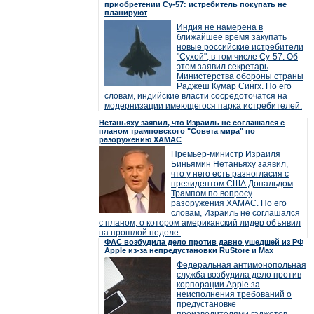
приобретении Су-57: истребитель покупать не
планируют
Индия не намерена в
ближайшее время закупать
новые российские истребители
"Сухой", в том числе Су-57. Об
этом заявил секретарь
Министерства обороны страны
Раджеш Кумар Сингх. По его
словам, индийские власти сосредоточатся на
модернизации имеющегося парка истребителей.
Нетаньяху заявил, что Израиль не соглашался с
планом трамповского "Совета мира" по
разоружению ХАМАС
Премьер-министр Израиля
Биньямин Нетаньяху заявил,
что у него есть разногласия с
президентом США Дональдом
Трампом по вопросу
разоружения ХАМАС. По его
словам, Израиль не соглашался
с планом, о котором американский лидер объявил
на прошлой неделе.
ФАС возбудила дело против давно ушедшей из РФ
Apple из-за непредустановки RuStore и Max
Федеральная антимонопольная
служба возбудила дело против
корпорации Apple за
неисполнения требований о
предустановке