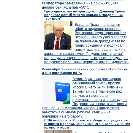
температуре замерзания - не при –60°C, как
делают сейчас, а при –50°C.
Где родился, там не пригодился: Дональд Трамп
подписал новый указ по борьбе с "родильным
туризмом"
Дональд Трамп попытался
обойти недавнее решение
Верховного суда, признавшее
незаконным его указ о запрете
на получение гражданства по
праву рождения, и подписал
новый указ, направленный на
запрет так называемого "родильного туризма",
подразумевающего приезд в страну на роды для
получения ребенком американского гражданства.
Великобритания ввела санкции против Озон банка
и еще пяти банков из РФ
Великобритания расширила
санкционный список против
России.В него были включены
12 компаний, в том числе ряд
банков, а также одно
физическое лицо и шесть судов.
Под санкции попал, в частности
Озон банк. Там заявили, что банк продолжает
работать в обычном режиме, санкции не
повлияют на его работу.
США попросили Россию освободить осужденного
бывшего морпеха, не принявшего в колонии наших
правил и норм