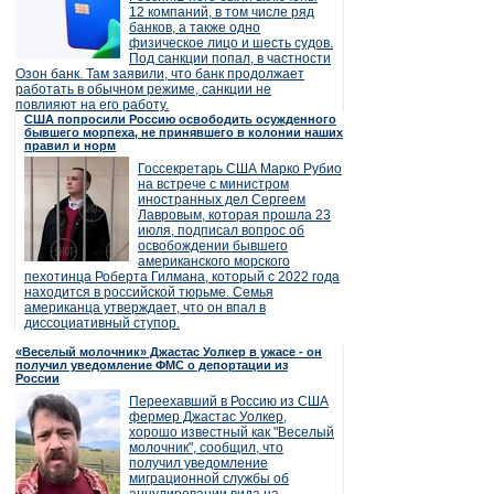
12 компаний, в том числе ряд
банков, а также одно
физическое лицо и шесть судов.
Под санкции попал, в частности
Озон банк. Там заявили, что банк продолжает
работать в обычном режиме, санкции не
повлияют на его работу.
США попросили Россию освободить осужденного
бывшего морпеха, не принявшего в колонии наших
правил и норм
Госсекретарь США Марко Рубио
на встрече с министром
иностранных дел Сергеем
Лавровым, которая прошла 23
июля, подписал вопрос об
освобождении бывшего
американского морского
пехотинца Роберта Гилмана, который с 2022 года
находится в российской тюрьме. Семья
американца утверждает, что он впал в
диссоциативный ступор.
«Веселый молочник» Джастас Уолкер в ужасе - он
получил уведомление ФМС о депортации из
России
Переехавший в Россию из США
фермер Джастас Уолкер,
хорошо известный как "Веселый
молочник", сообщил, что
получил уведомление
миграционной службы об