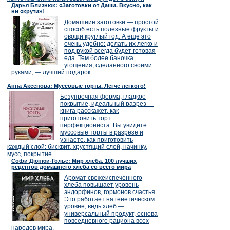
Дарья Близнюк: «Заготовки от Даши. Вкусно, как
ни «крути»!
Домашние заготовки — простой
способ есть полезные фрукты и
овощи круглый год. А еще это
очень удобно: делать их легко и
под рукой всегда будет готовая
еда. Тем более баночка
угощения, сделанного своими
руками, — лучший подарок.
Анна Аксёнова: Муссовые торты. Легче легкого!
Безупречная форма, гладкое
покрытие, идеальный разрез —
книга расскажет, как
приготовить торт
перфекциониста. Вы увидите
муссовые торты в разрезе и
узнаете, как приготовить
каждый слой: бисквит, хрустящий слой, начинку,
мусс, покрытие.
Софи Дюпюи-Голье: Мир хлеба. 100 лучших
рецептов домашнего хлеба со всего мира
Аромат свежеиспеченного
хлеба повышает уровень
эндорфинов, гормонов счастья.
Это работает на генетическом
уровне, ведь хлеб —
универсальный продукт, основа
повседневного рациона всех
народов мира.