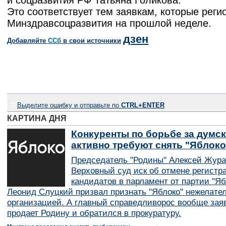
и соцразвития РФ Татьяна Голикова.
Это соответствует тем заявкам, которые реги
Минздравсоцразвития на прошлой неделе.
дзен
Добавляйте
CСб
в свои источники
0
Выделите ошибку и отправьте по
CTRL+ENTER
КАРТИНА ДНЯ
Конкуренты по борьбе за думск
активно требуют снять "Яблок
Председатель "Родины" Алексей Жура
Верховный суд иск об отмене регистр
кандидатов в парламент от партии "Я
Леонид Слуцкий призвал признать "Яблоко" нежелате
организацией. А главный справедливорос вообще заяв
продает Родину и обратился в прокуратуру.