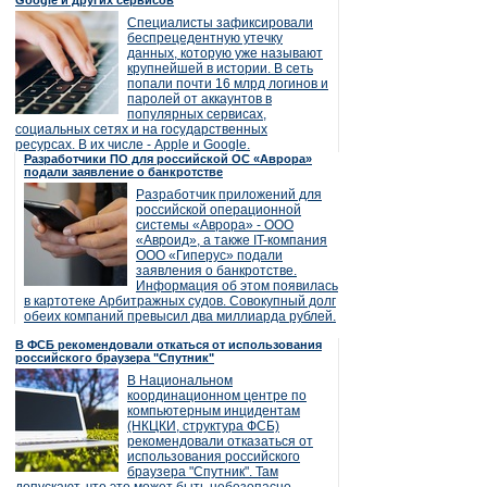
Google и других сервисов
Специалисты зафиксировали
беспрецедентную утечку
данных, которую уже называют
крупнейшей в истории. В сеть
попали почти 16 млрд логинов и
паролей от аккаунтов в
популярных сервисах,
социальных сетях и на государственных
ресурсах. В их числе - Apple и Google.
Разработчики ПО для российской ОС «Аврора»
подали заявление о банкротстве
Разработчик приложений для
российской операционной
системы «Аврора» - ООО
«Авроид», а также IT-компания
ООО «Гиперус» подали
заявления о банкротстве.
Информация об этом появилась
в картотеке Арбитражных судов. Совокупный долг
обеих компаний превысил два миллиарда рублей.
В ФСБ рекомендовали откаться от использования
российского браузера "Спутник"
В Национальном
координационном центре по
компьютерным инцидентам
(НКЦКИ, структура ФСБ)
рекомендовали отказаться от
использования российского
браузера "Спутник". Там