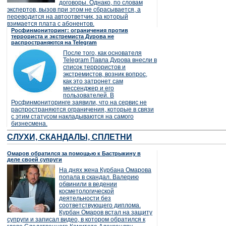
договоры. Однако, по словам
экспертов, вызов при этом не сбрасывается, а
переводится на автоответчик, за который
взимается плата с абонентов.
Росфинмониторинг: ограничения против
террориста и экстремиста Дурова не
распространяются на Telegram
После того, как основателя
Telegram Павла Дурова внесли в
список террористов и
экстремистов, возник вопрос,
как это затронет сам
мессенджер и его
пользователей. В
Росфинмониторинге заявили, что на сервис не
распространяются ограничения, которые в связи
с этим статусом накладываются на самого
бизнесмена.
СЛУХИ, СКАНДАЛЫ, СПЛЕТНИ
Омаров обратился за помощью к Бастрыкину в
деле своей супруги
На днях жена Курбана Омарова
попала в скандал. Валерию
обвинили в ведении
косметологической
деятельности без
соответствующего диплома.
Курбан Омаров встал на защиту
супруги и записал видео, в котором обратился к