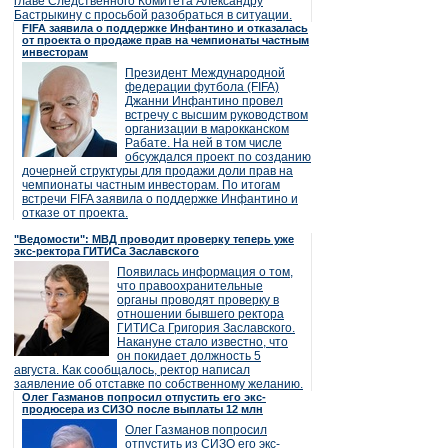
главе Следственного Комитета Александру
Бастрыкину с просьбой разобраться в ситуации.
FIFA заявила о поддержке Инфантино и отказалась
от проекта о продаже прав на чемпионаты частным
инвесторам
Президент Международной
федерации футбола (FIFA)
Джанни Инфантино провел
встречу с высшим руководством
организации в марокканском
Рабате. На ней в том числе
обсуждался проект по созданию
дочерней структуры для продажи доли прав на
чемпионаты частным инвесторам. По итогам
встречи FIFA заявила о поддержке Инфантино и
отказе от проекта.
"Ведомости": МВД проводит проверку теперь уже
экс-ректора ГИТИСа Заславского
Появилась информация о том,
что правоохранительные
органы проводят проверку в
отношении бывшего ректора
ГИТИСа Григория Заславского.
Накануне стало известно, что
он покидает должность 5
августа. Как сообщалось, ректор написал
заявление об отставке по собственному желанию.
Олег Газманов попросил отпустить его экс-
продюсера из СИЗО после выплаты 12 млн
Олег Газманов попросил
отпустить из СИЗО его экс-