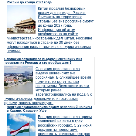
России до конца 2027 года
Китай продлил безвизовый
режим для граждан России.
Въезжать на территорию
страны без виз россияне смогут
до конца 2027 года.
Информация об этом
опубликована на сайте
Министерства иностранных дел Китая. Россияне
могут находиться в стране до 30 дней без
оформления визы в том числе с туристическими
целями.
Словакия остановила выдачу шенгенских виз
туристам из России: а кто вообще дает?
Словакия приостановила
выдачу шенгенских виз
россиянам. В ближайшее время
получить их могут только
спортсмены. Всем заявителям,
которые ранее
зарегистрировались на подачу с
туристическими, деловыми или гостевыми
целями, запись аннулируют.
Венгрия приостановила прием заявлений на визы
в Казани, Самаре и Уфе
Венгрия приостановила прием
заявлений на визы в трех
российских городах. С 29 июня
документы перестанут
принимать в визовых центрах