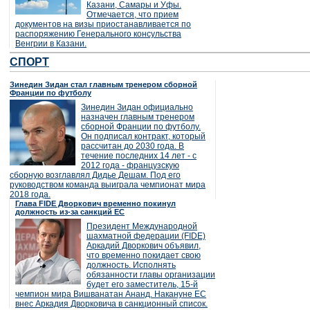
Казани, Самары и Уфы.
Отмечается, что прием
документов на визы приостанавливается по
распоряжению Генерального консульства
Венгрии в Казани.
СПОРТ
Зинедин Зидан стал главным тренером сборной
Франции по футболу
Зинедин Зидан официально
назначен главным тренером
сборной Франции по футболу.
Он подписал контракт, который
рассчитан до 2030 года. В
течение последних 14 лет - с
2012 года - французскую
сборную возглавлял Дидье Дешам. Под его
руководством команда выиграла чемпионат мира
2018 года.
Глава FIDE Дворкович временно покинул
должность из-за санкций ЕС
Президент Международной
шахматной федерации (FIDE)
Аркадий Дворкович объявил,
что временно покидает свою
должность. Исполнять
обязанности главы организации
будет его заместитель, 15-й
чемпион мира Вишванатан Ананд. Накануне ЕС
внес Аркадия Дворковича в санкционный список.