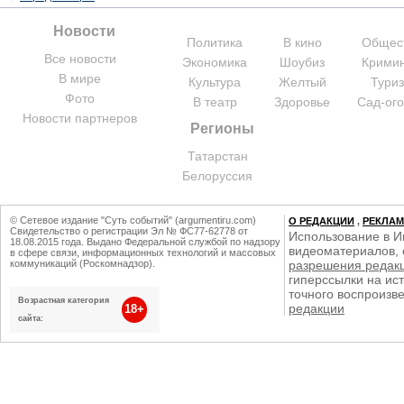
Новости
Политика
В кино
Общес
Все новости
Экономика
Шоубиз
Крими
В мире
Культура
Желтый
Тури
Фото
В театр
Здоровье
Сад-ог
Новости партнеров
Регионы
Татарстан
Белоруссия
© Сетевое издание "Суть событий" (argumentiru.com)
О РЕДАКЦИИ
,
РЕКЛА
Свидетельство о регистрации Эл № ФС77-62778 от
Использование в И
18.08.2015 года. Выдано Федеральной службой по надзору
видеоматериалов, 
в сфере связи, информационных технологий и массовых
коммуникаций (Роскомнадзор).
разрешения редак
гиперссылки на ист
точного воспроизв
Возрастная категория
редакции
18+
сайта: