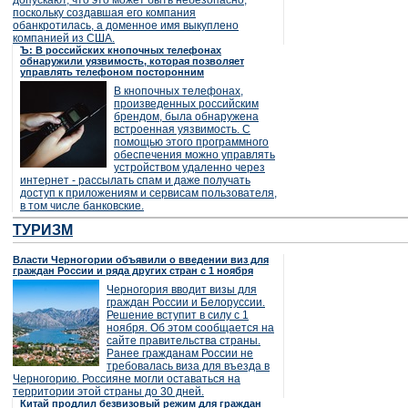
допускают, что это может быть небезопасно,
поскольку создавшая его компания
обанкротилась, а доменное имя выкуплено
компанией из США.
Ъ: В российских кнопочных телефонах
обнаружили уязвимость, которая позволяет
управлять телефоном посторонним
В кнопочных телефонах,
произведенных российским
брендом, была обнаружена
встроенная уязвимость. С
помощью этого программного
обеспечения можно управлять
устройством удаленно через
интернет - рассылать спам и даже получать
доступ к приложениям и сервисам пользователя,
в том числе банковские.
ТУРИЗМ
Власти Черногории объявили о введении виз для
граждан России и ряда других стран с 1 ноября
Черногория вводит визы для
граждан России и Белоруссии.
Решение вступит в силу с 1
ноября. Об этом сообщается на
сайте правительства страны.
Ранее гражданам России не
требовалась виза для въезда в
Черногорию. Россияне могли оставаться на
территории этой страны до 30 дней.
Китай продлил безвизовый режим для граждан