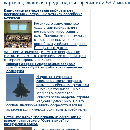
картины, включая предпродажи, превысили 53,7 милл
Выпускники все чаще стали выбирать для
поступления иностранные вузы или российские
колледжи
Российские выпускники все
чаще стали выбирать для
поступления иностранные
вузы. Причина этого в том числе
в сложности поступления в
российские учебные заведения.
Приоритет отдается
участникам олимпиад и тем, кто поступает по
квотам. Из-за этого выпускники все чаще смотрят
в сторону Европы или Китая.
Министр обороны Индии закрыл вопрос о
приобретении Су-57: истребитель покупать не
планируют
Индия не намерена в
ближайшее время закупать
новые российские истребители
"Сухой", в том числе Су-57. Об
этом заявил секретарь
Министерства обороны страны
Раджеш Кумар Сингх. По его
словам, индийские власти сосредоточатся на
модернизации имеющегося парка истребителей.
Нетаньяху заявил, что Израиль не соглашался с
планом трамповского "Совета мира" по
разоружению ХАМАС