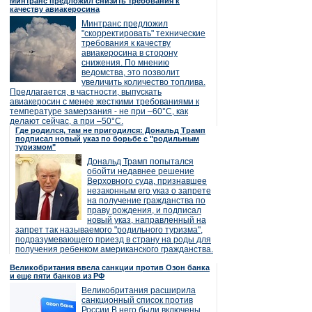
Минтранс предложил снизить требования к
качеству авиакеросина
Минтранс предложил
"скорректировать" технические
требования к качеству
авиакеросина в сторону
снижения. По мнению
ведомства, это позволит
увеличить количество топлива.
Предлагается, в частности, выпускать
авиакеросин с менее жесткими требованиями к
температуре замерзания - не при –60°C, как
делают сейчас, а при –50°C.
Где родился, там не пригодился: Дональд Трамп
подписал новый указ по борьбе с "родильным
туризмом"
Дональд Трамп попытался
обойти недавнее решение
Верховного суда, признавшее
незаконным его указ о запрете
на получение гражданства по
праву рождения, и подписал
новый указ, направленный на
запрет так называемого "родильного туризма",
подразумевающего приезд в страну на роды для
получения ребенком американского гражданства.
Великобритания ввела санкции против Озон банка
и еще пяти банков из РФ
Великобритания расширила
санкционный список против
России.В него были включены