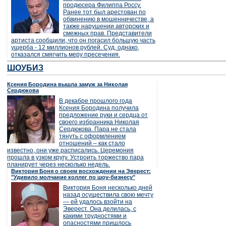
продюсера Филиппа Россу.
Ранее тот был арестован по
обвинению в мошенничестве, а
также нарушении авторских и
смежных прав. Представители
артиста сообщили, что он погасил большую часть
ущерба - 12 миллионов рублей. Суд, однако,
отказался смягчить меру пресечения.
ШОУБИЗ
Ксения Бородина вышла замуж за Николая
Сердюкова
В декабре прошлого года
Ксения Бородина получила
предложение руки и сердца от
своего избранника Николая
Сердюкова. Пара не стала
тянуть с оформлением
отношений – как стало
известно, они уже расписались. Церемония
прошла в узком кругу. Устроить торжество пара
планирует через несколько недель.
Виктория Боня о своем восхождении на Эверест:
"Удивило молчание коллег по шоу-бизнесу"
Виктория Боня несколько дней
назад осуществила свою мечту
— ей удалось взойти на
Эверест. Она делилась, с
какими трудностями и
опасностями пришлось