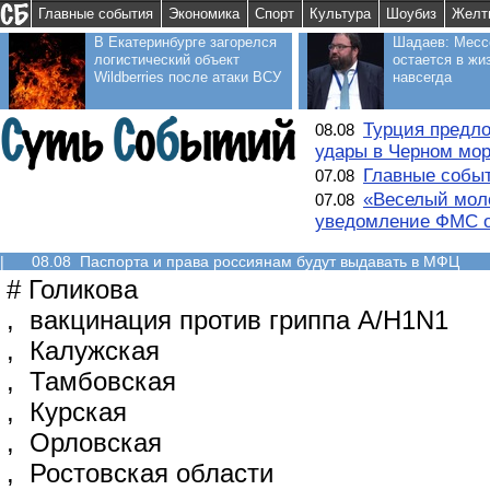
Главные события
Экономика
Спорт
Культура
Шоубиз
Желт
В Екатеринбурге загорелся
Шадаев: Месс
логистический объект
остается в жи
Wildberries после атаки ВСУ
навсегда
Турция предло
08.08
удары в Черном мо
Главные событ
07.08
«Веселый моло
07.08
уведомление ФМС о
|
08.08 Паспорта и права россиянам будут выдавать в МФЦ
#
Голикова
,
вакцинация против гриппа А/Н1N1
,
Калужская
,
Тамбовская
,
Курская
,
Орловская
,
Ростовская области