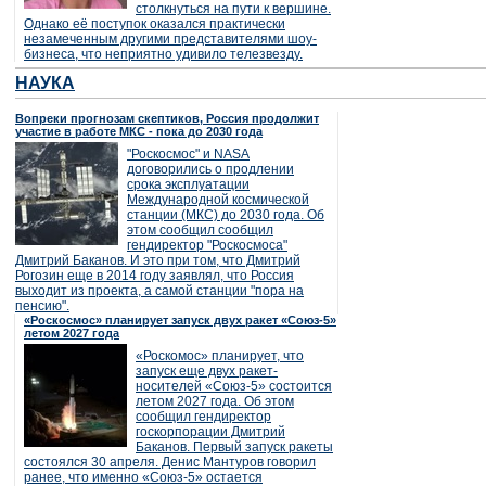
столкнуться на пути к вершине.
Однако её поступок оказался практически
незамеченным другими представителями шоу-
бизнеса, что неприятно удивило телезвезду.
НАУКА
Вопреки прогнозам скептиков, Россия продолжит
участие в работе МКС - пока до 2030 года
"Роскосмос" и NASA
договорились о продлении
срока эксплуатации
Международной космической
станции (МКС) до 2030 года. Об
этом сообщил сообщил
гендиректор "Роскосмоса"
Дмитрий Баканов. И это при том, что Дмитрий
Рогозин еще в 2014 году заявлял, что Россия
выходит из проекта, а самой станции "пора на
пенсию".
«Роскосмос» планирует запуск двух ракет «Союз-5»
летом 2027 года
«Роскомос» планирует, что
запуск еще двух ракет-
носителей «Союз-5» состоится
летом 2027 года. Об этом
сообщил гендиректор
госкорпорации Дмитрий
Баканов. Первый запуск ракеты
состоялся 30 апреля. Денис Мантуров говорил
ранее, что именно «Союз-5» остается