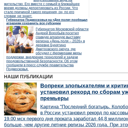
аннулировании вида на
жительство. Его вместе с семьей в ближайшее
время должны депортировать из России. Что
стало причиной такого решения, он, по его
словам, не знает.
Губернатор Подмосковья на «Дне поля» пообещал
аграриям сохранить все субсидии
Губернатор Московской области
Андрей Воробьёв посетил
главную аграрную выставку
региона «День поля – 2026» в
деревне Бунятино
Дмитровского округа, где
обсудил с фермерами меры
поддержки, внедрение технологий и задачи
продовольственной безопасности. Об этом
сообщили в пресс-службе правительства
Подмосковья.
НАШИ ПУБЛИКАЦИИ
Вопреки злопыхателям и крити
установил рекорд по сборам уж
премьеры
Картина "Последний богатырь. Колобо
в России установил рекорд по кассов
19.00 мск первого дня проката заработал 44,8 миллио
больше, чем другие летние релизы 2026 года. При эт