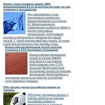
Девять стран призвали лишить МОК
финансирования ЕС из-за допуска россиян, но они
очевидно в меньшинстве
Ряд европейских стран
предложили прекратить
финансирование со стороны
ЕС Международного
олимпийского комитета (МОК) и
других спортивных
организаций, допустивших
россиян и белорусов к турнирам под своей
эгидой. С такой инициативой выступила Эстония,
к ней присоединились еще восемь стран.
Всероссийская федерация легкой атлетики
оспорила в CAS продление отстранения
Всероссийская федерация
легкой атлетики (ВФЛА)
оспорила в Спортивном
арбитражном суде (CAS)
решение Международной
ассоциации легкоатлетических
федераций (World Athletics) о
продлении запрета на участие российских
спортсменов в турнирах.
FIFA обсудит допуск российских команд на
турниры
FIFA будет обсуждать вопрос о
снятии запрета на участие
российских команд в
международных турнирах.