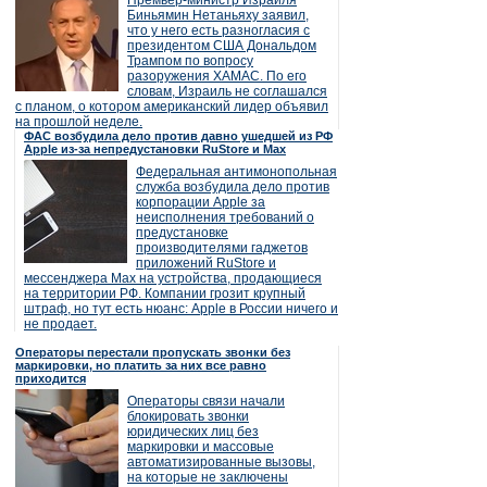
Премьер-министр Израиля
Биньямин Нетаньяху заявил,
что у него есть разногласия с
президентом США Дональдом
Трампом по вопросу
разоружения ХАМАС. По его
словам, Израиль не соглашался
с планом, о котором американский лидер объявил
на прошлой неделе.
ФАС возбудила дело против давно ушедшей из РФ
Apple из-за непредустановки RuStore и Max
Федеральная антимонопольная
служба возбудила дело против
корпорации Apple за
неисполнения требований о
предустановке
производителями гаджетов
приложений RuStore и
мессенджера Max на устройства, продающиеся
на территории РФ. Компании грозит крупный
штраф, но тут есть нюанс: Apple в России ничего и
не продает.
Операторы перестали пропускать звонки без
маркировки, но платить за них все равно
приходится
Операторы связи начали
блокировать звонки
юридических лиц без
маркировки и массовые
автоматизированные вызовы,
на которые не заключены