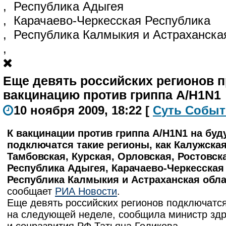
,
Республика Адыгея
,
Карачаево-Черкесская Республика
,
Республика Калмыкия и Астраханска
,
Еще девять российских регионов 
вакцинацию против гриппа A/H1N1
10 ноября 2009, 18:22
[
С
уть
С
о
б
ыт
К вакцинации против гриппа А/Н1N1 на бу
подключатся такие регионы, как Калужская
Тамбовская, Курская, Орловская, Ростовск
Республика Адыгея, Карачаево-Черкесская
Республика Калмыкия и Астраханская обл
сообщает
РИА Новости
.
Еще девять российских регионов подключатся
на следующей неделе, сообщила министр зд