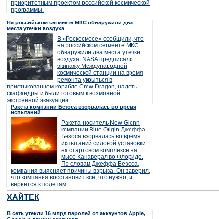
приоритетным проектом российской космической
программы.
На российском сегменте МКС обнаружили два
места утечки воздуха
В «Роскосмосе» сообщили, что
на российском сегменте МКС
обнаружили два места утечки
воздуха. NASA предписало
экипажу Международной
космической станции на время
ремонта укрыться в
пристыкованном корабле Crew Dragon, надеть
скафандры и были готовым к возможной
экстренной эвакуации.
Ракета компании Безоса взорвалась во время
испытаний
Ракета-носитель New Glenn
компании Blue Origin Джеффа
Безоса взорвалась во время
испытаний силовой установки
на стартовом комплексе на
мысе Канаверал во Флориде.
По словам Джеффа Безоса,
компания выясняет причины взрыва. Он заверил,
что компания восстановит все, что нужно, и
вернется к полетам.
ХАЙТЕК
В сеть утекли 16 млрд паролей от аккаунтов Apple,