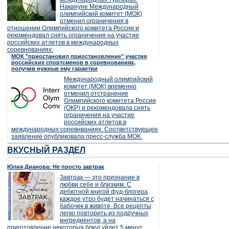
Накануне Международный
олимпийский комитет (МОК)
отменил ограничения в
отношении Олимпийского комитета России и
рекомендовал снять ограничения на участие
российских атлетов в международных
соревнованиях.
МОК "приостановил приостановление" участия
российских спортсменов в соревнованиях,
получив нужные ему гарантии
Международный олимпийский
комитет (МОК) временно
отменил отстранение
Олимпийского комитета России
(ОКР) и рекомендовала снять
ограничения на участие
российских атлетов в
международных соревнваниях. Соответствующее
заявление опубликовала пресс-служба МОК.
ВКУСНЫЙ РАЗДЕЛ
Юлия Дианова: Не просто завтрак
Завтрак — это признание в
любви себе и близким. С
дебютной книгой фуд-блогера
каждое утро будет начинаться с
бабочек в животе. Все рецепты
легко повторить из подручных
ингредиентов, а на
приготовление некоторых блюд уйдет 5 минут.