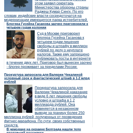
этом заявил секретарь
Министерства обороны страны
Раджеш Кумар Сингх. По его
словам, индийские власти сосредоточатся на
модернизации имеющегося парка истребителей.
Блогера Гусейна Гасанова заочно приговорили к
четырем годам колонии
Суд в Москве приговорил
блогера Гусейна Гасанова к
четырем годам лишения
свободы и штрафу в миллион
рублей по делу о неуплате
налогов. Также ему запрещено
публиковать посты в интернете
в течение двух лет. Приговор был вынесен заочно
- блогер проживает за пределами России.
Прокуртура запросила для Валерии Чекалиной
условный срок и фантастический штраф в 1,2 млрд
рублей
Прокуратура запросила для
Валерии Чекалиной наказание
в виде 6 лет лишения свободы
условно и штрафа в 1,2
миллиарда рублей. Она
обвиняется в незаконном
выводе за границу более 250
миллиона рублей, полученных от проведения
фитнес-марафона. По сути, своих собственных
средств.
В чемодане на окраине Белграда нашли тело
пропавшей россиянки