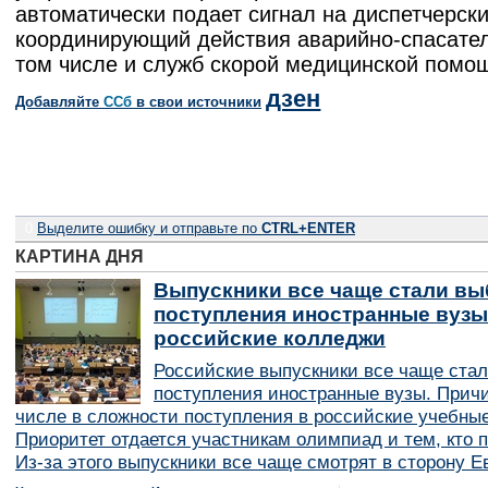
автоматически подает сигнал на диспетчерски
координирующий действия аварийно-спасател
том числе и служб скорой медицинской помо
дзен
Добавляйте
CСб
в свои источники
0
Выделите ошибку и отправьте по
CTRL+ENTER
КАРТИНА ДНЯ
Выпускники все чаще стали вы
поступления иностранные вузы
российские колледжи
Российские выпускники все чаще ста
поступления иностранные вузы. Причи
числе в сложности поступления в российские учебные
Приоритет отдается участникам олимпиад и тем, кто п
Из-за этого выпускники все чаще смотрят в сторону Е