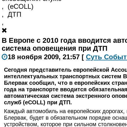
,
(еCOLL)
,
ДТП
,
В Европе с 2010 года вводится ав
система оповещения при ДТП
18 ноября 2009, 21:57
[
С
уть
С
о
б
ыт
Сегодня представитель европейской Ассо
интеллектуальных транспортных систем В
Блервак сообщил, что в европейских стран
года на транспорте вводится обязательна
автоматическая система экстренного опо
служб (еCOLL) при ДТП.
Каждый автомобиль на европейских дорогах,
Блервак, будет в обязательном порядке осна
устройством, которое при сильном столкнове