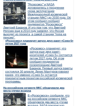
"Роскосмос" и NASA
договорились о продлении
срока эксплуатации
Международной космической
станции (МКС) до 2030 года. Об
этом сообщил сообщил
гендиректор "Роскосмоса"
Дмитрий Баканов. И это при том, что Дмитрий
Рогозин еще в 2014 году заявлял, что Россия
выходит из проекта, а самой станции "пора на
пенсию".
«Роскосмос» планирует запуск двух ракет «Союз-5»
летом 2027 года
«Роскомос» планирует, что
запуск еще двух ракет-
носителей «Союз-5» состоится
летом 2027 года. Об этом
сообщил гендиректор
госкорпорации Дмитрий
Баканов. Первый запуск ракеты
состоялся 30 апреля. Денис Мантуров говорил
ранее, что именно «Союз-5» остается
приоритетным проектом российской космической
программы.
На российском сегменте МКС обнаружили два
места утечки воздуха
В «Роскосмосе» сообщили, что
на российском сегменте МКС
обнаружили два места утечки
воздуха. NASA предписало