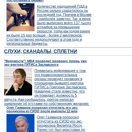
поступления в бюджет
Количество нарушений ПДД в
России сильно сократилось за
последний год. Причем в Москве
- наиболее заметно. Так, в июне
было выписано всего 137 тысяч
штрафов за превышение
скорости, тогда как годом ранее
их было 15 раз больше - более 2 миллионов.
Соответственно недополучают в этом году и
региональные бюджеты.
СЛУХИ, СКАНДАЛЫ, СПЛЕТНИ
"Ведомости": МВД проводит проверку теперь уже
экс-ректора ГИТИСа Заславского
Появилась информация о том,
что правоохранительные
органы проводят проверку в
отношении бывшего ректора
ГИТИСа Григория Заславского.
Накануне стало известно, что
он покидает должность 5
августа. Как сообщалось, ректор написал
заявление об отставке по собственному желанию.
Олег Газманов попросил отпустить его экс-
продюсера из СИЗО после выплаты 12 млн
Олег Газманов попросил
отпустить из СИЗО его экс-
продюсера Филиппа Россу.
Ранее тот был арестован по