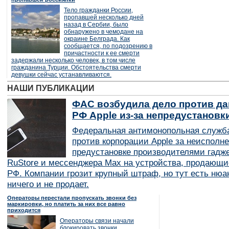
Тело гражданки России,
пропавшей несколько дней
назад в Сербии, было
обнаружено в чемодане на
окраине Белграда. Как
сообщается, по подозрению в
причастности к ее смерти
задержали несколько человек, в том числе
гражданина Турции. Обстоятельства смерти
девушки сейчас устанавливаются.
НАШИ ПУБЛИКАЦИИ
ФАС возбудила дело против да
РФ Apple из-за непредустановк
Федеральная антимонопольная служба
против корпорации Apple за неисполн
предустановке производителями гадж
RuStore и мессенджера Max на устройства, продающи
РФ. Компании грозит крупный штраф, но тут есть нюан
ничего и не продает.
Операторы перестали пропускать звонки без
маркировки, но платить за них все равно
приходится
Операторы связи начали
блокировать звонки