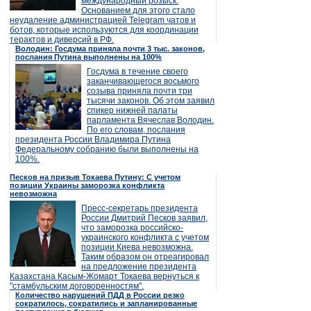
международный розыск.
Основанием для этого стало
неудаление администрацией Telegram чатов и
ботов, которые используются для координации
терактов и диверсий в РФ.
Володин: Госдума приняла почти 3 тыс. законов,
послания Путина выполнены на 100%
Госдума в течение своего
заканчивающегося восьмого
созыва приняла почти три
тысячи законов. Об этом заявил
спикер нижней палаты
парламента Вячеслав Володин.
По его словам, послания
президента России Владимира Путина
Федеральному собранию были выполнены на
100%.
Песков на призыв Токаева Путину: С учетом
позиции Украины заморозка конфликта
невозможна
Пресс-секретарь президента
России Дмитрий Песков заявил,
что заморозка российско-
украинского конфликта с учетом
позиции Киева невозможна.
Таким образом он отреагировал
на предложение президента
Казахстана Касым-Жомарт Токаева вернуться к
"стамбульским договоренностям".
Количество нарушений ПДД в России резко
сократилось, сократились и запланированные