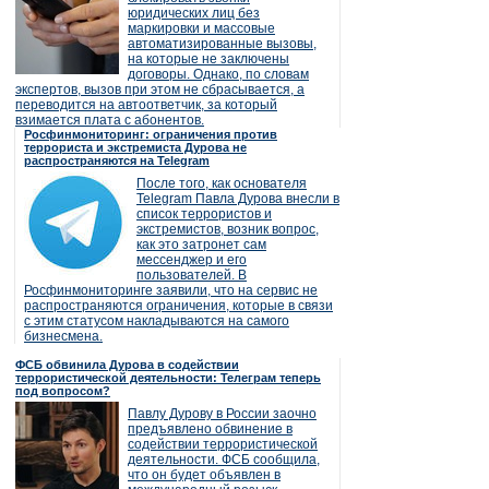
юридических лиц без
маркировки и массовые
автоматизированные вызовы,
на которые не заключены
договоры. Однако, по словам
экспертов, вызов при этом не сбрасывается, а
переводится на автоответчик, за который
взимается плата с абонентов.
Росфинмониторинг: ограничения против
террориста и экстремиста Дурова не
распространяются на Telegram
После того, как основателя
Telegram Павла Дурова внесли в
список террористов и
экстремистов, возник вопрос,
как это затронет сам
мессенджер и его
пользователей. В
Росфинмониторинге заявили, что на сервис не
распространяются ограничения, которые в связи
с этим статусом накладываются на самого
бизнесмена.
ФСБ обвинила Дурова в содействии
террористической деятельности: Телеграм теперь
под вопросом?
Павлу Дурову в России заочно
предъявлено обвинение в
содействии террористической
деятельности. ФСБ сообщила,
что он будет объявлен в