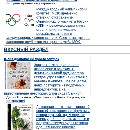
получив нужные ему гарантии
Международный олимпийский
комитет (МОК) временно
отменил отстранение
Олимпийского комитета России
(ОКР) и рекомендовала снять
ограничения на участие
российских атлетов в
международных соревнваниях. Соответствующее
заявление опубликовала пресс-служба МОК.
ВКУСНЫЙ РАЗДЕЛ
Юлия Дианова: Не просто завтрак
Завтрак — это признание в
любви себе и близким. С
дебютной книгой фуд-блогера
каждое утро будет начинаться с
бабочек в животе. Все рецепты
легко повторить из подручных
ингредиентов, а на
приготовление некоторых блюд уйдет 5 минут.
Дарья Близнюк: «Заготовки от Даши. Вкусно, как
ни «крути»!
Домашние заготовки — простой
способ есть полезные фрукты и
овощи круглый год. А еще это
очень удобно: делать их легко и
под рукой всегда будет готовая
еда. Тем более баночка