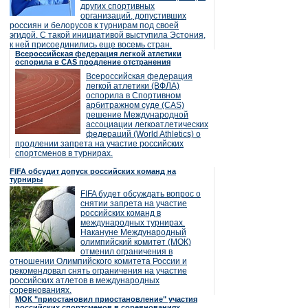
других спортивных
организаций, допустивших
россиян и белорусов к турнирам под своей
эгидой. С такой инициативой выступила Эстония,
к ней присоединились еще восемь стран.
Всероссийская федерация легкой атлетики
оспорила в CAS продление отстранения
Всероссийская федерация
легкой атлетики (ВФЛА)
оспорила в Спортивном
арбитражном суде (CAS)
решение Международной
ассоциации легкоатлетических
федераций (World Athletics) о
продлении запрета на участие российских
спортсменов в турнирах.
FIFA обсудит допуск российских команд на
турниры
FIFA будет обсуждать вопрос о
снятии запрета на участие
российских команд в
международных турнирах.
Накануне Международный
олимпийский комитет (МОК)
отменил ограничения в
отношении Олимпийского комитета России и
рекомендовал снять ограничения на участие
российских атлетов в международных
соревнованиях.
МОК "приостановил приостановление" участия
российских спортсменов в соревнованиях,