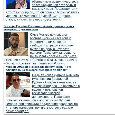
обвинению в мошенничестве, а
также нарушении авторских и
смежных прав. Представители
артиста сообщили, что он погасил большую часть
ущерба - 12 миллионов рублей. Суд, однако,
отказался смягчить меру пресечения.
Блогера Гусейна Гасанова заочно приговорили к
четырем годам колонии
Суд в Москве приговорил
блогера Гусейна Гасанова к
четырем годам лишения
свободы и штрафу в миллион
рублей по делу о неуплате
налогов. Также ему запрещено
публиковать посты в интернете
в течение двух лет. Приговор был вынесен заочно
- блогер проживает за пределами России.
Курбан Омаров о скандале вокруг жены: "Это
случилось из-за моего выбора в прошлом"
На днях новая супруга бывшего
мужа Ксении Бородиной
Курбана Омарова оказалась в
центре скандала. Ее обвинили в
ведении подпольной
косметологической
деятельности. Пара даже
побывала в полиции - как рассказал Курбан
Омаров, они приехали в отделение добровольно
и теперь намерены призвать к ответу тех, кто
разжег скандал.