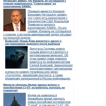
Нетаньяху заявил, что Израиль не соглашался с
планом трамповского "Совета мира" по
разоружению ХАМАС
Премьер-министр Израиля
Биньямин Нетаньяху заявил,
что у него есть разногласия с
президентом США Дональдом
Трампом по вопросу
разоружения ХАМАС. По его
словам, Израиль не соглашался
с планом, о котором американский лидер объявил
на прошлой неделе.
Боярский: Новая Дума вернется к закону о
регулировании видеоигр после выборов
Депутаты Госдумы нового
созыва вернутся к вопросу о
регулировании видеоигр. Об
этом заявил глава думского
комитета по информполитике
Сергей Боярский. Законопроект
предусматривает авторизацию
в играх по номеру телефона или через
«Госуслуги», маркировку контента, а также
блокировку запрещенной в России информации.
Министр обороны Индии закрыл вопрос о
приобретении Су-57: истребитель покупать не
планируют
Индия не намерена в
ближайшее время закупать
новые российские истребители
"Сухой", в том числе Су-57. Об