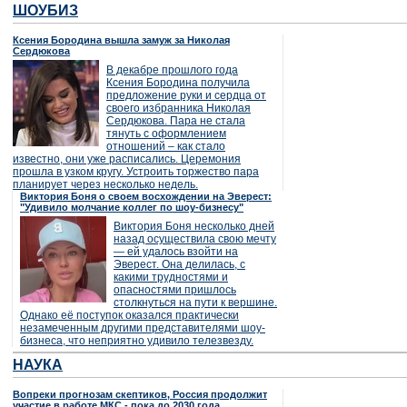
ШОУБИЗ
Ксения Бородина вышла замуж за Николая
Сердюкова
В декабре прошлого года
Ксения Бородина получила
предложение руки и сердца от
своего избранника Николая
Сердюкова. Пара не стала
тянуть с оформлением
отношений – как стало
известно, они уже расписались. Церемония
прошла в узком кругу. Устроить торжество пара
планирует через несколько недель.
Виктория Боня о своем восхождении на Эверест:
"Удивило молчание коллег по шоу-бизнесу"
Виктория Боня несколько дней
назад осуществила свою мечту
— ей удалось взойти на
Эверест. Она делилась, с
какими трудностями и
опасностями пришлось
столкнуться на пути к вершине.
Однако её поступок оказался практически
незамеченным другими представителями шоу-
бизнеса, что неприятно удивило телезвезду.
НАУКА
Вопреки прогнозам скептиков, Россия продолжит
участие в работе МКС - пока до 2030 года