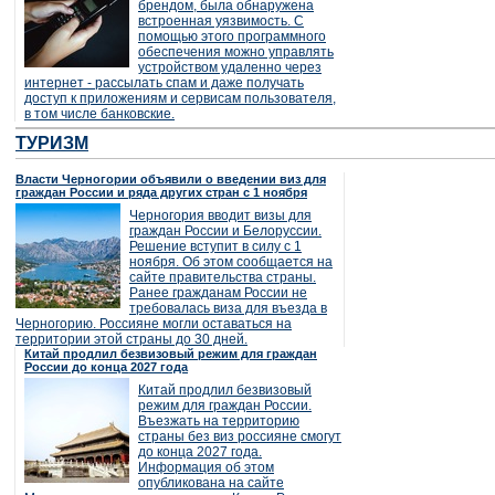
брендом, была обнаружена
встроенная уязвимость. С
помощью этого программного
обеспечения можно управлять
устройством удаленно через
интернет - рассылать спам и даже получать
доступ к приложениям и сервисам пользователя,
в том числе банковские.
ТУРИЗМ
Власти Черногории объявили о введении виз для
граждан России и ряда других стран с 1 ноября
Черногория вводит визы для
граждан России и Белоруссии.
Решение вступит в силу с 1
ноября. Об этом сообщается на
сайте правительства страны.
Ранее гражданам России не
требовалась виза для въезда в
Черногорию. Россияне могли оставаться на
территории этой страны до 30 дней.
Китай продлил безвизовый режим для граждан
России до конца 2027 года
Китай продлил безвизовый
режим для граждан России.
Въезжать на территорию
страны без виз россияне смогут
до конца 2027 года.
Информация об этом
опубликована на сайте