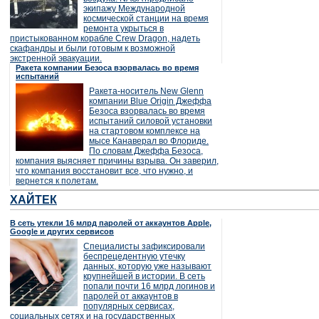
экипажу Международной
космической станции на время
ремонта укрыться в
пристыкованном корабле Crew Dragon, надеть
скафандры и были готовым к возможной
экстренной эвакуации.
Ракета компании Безоса взорвалась во время
испытаний
Ракета-носитель New Glenn
компании Blue Origin Джеффа
Безоса взорвалась во время
испытаний силовой установки
на стартовом комплексе на
мысе Канаверал во Флориде.
По словам Джеффа Безоса,
компания выясняет причины взрыва. Он заверил,
что компания восстановит все, что нужно, и
вернется к полетам.
ХАЙТЕК
В сеть утекли 16 млрд паролей от аккаунтов Apple,
Google и других сервисов
Специалисты зафиксировали
беспрецедентную утечку
данных, которую уже называют
крупнейшей в истории. В сеть
попали почти 16 млрд логинов и
паролей от аккаунтов в
популярных сервисах,
социальных сетях и на государственных