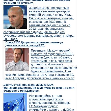
Франции по футболу
Зинедин Зидан официально
назначен главным тренером
сборной Франции по футболу.
Он подписал контракт, который
рассчитан до 2030 года. В
течение последних 14 лет - с
2012 года - французскую
сборную возглавлял Дидье Дешам. Под его
руководством команда выиграла чемпионат мира
2018 года.
Глава FIDE Дворкович временно покинул
должность из-за санкций ЕС
Президент Международной
шахматной федерации (FIDE)
Аркадий Дворкович объявил,
что временно покидает свою
должность. Исполнять
обязанности главы организации
будет его заместитель, 15-й
чемпион мира Вишванатан Ананд. Накануне ЕС
внес Аркадия Дворковича в санкционный список.
Девять стран призвали лишить МОК
финансирования ЕС из-за допуска россиян, но они
очевидно в меньшинстве
Ряд европейских стран
предложили прекратить
финансирование со стороны
ЕС Международного
олимпийского комитета (МОК) и