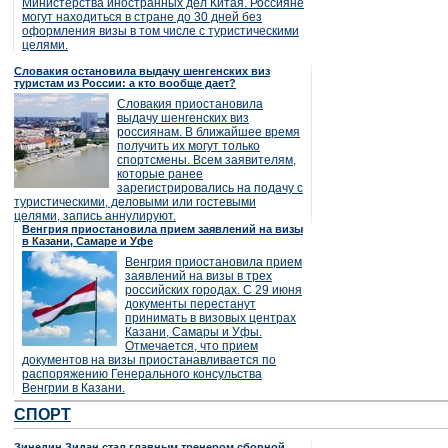
Министерства иностранных дел Китая. Россияне
могут находиться в стране до 30 дней без
оформления визы в том числе с туристическими
целями.
Словакия остановила выдачу шенгенских виз
туристам из России: а кто вообще дает?
Словакия приостановила
выдачу шенгенских виз
россиянам. В ближайшее время
получить их могут только
спортсмены. Всем заявителям,
которые ранее
зарегистрировались на подачу с
туристическими, деловыми или гостевыми
целями, запись аннулируют.
Венгрия приостановила прием заявлений на визы
в Казани, Самаре и Уфе
Венгрия приостановила прием
заявлений на визы в трех
российских городах. С 29 июня
документы перестанут
принимать в визовых центрах
Казани, Самары и Уфы.
Отмечается, что прием
документов на визы приостанавливается по
распоряжению Генерального консульства
Венгрии в Казани.
СПОРТ
Зинедин Зидан стал главным тренером сборной