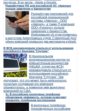
ресурсах. В их числе - Apple и Google.
Разработчики ПО для российской ОС «Аврора»
подали заявление о банкротстве
Разработчик приложений для
российской операционной
системы «Аврора» - ООО
«Авроид», а также IT-компания
ООО «Гиперус» подали
заявления о банкротстве.
Информация об этом появилась
в картотеке Арбитражных судов. Совокупный долг
обеих компаний превысил два миллиарда рублей.
В ФСБ рекомендовали откаться от использования
российского браузера "Спутник"
В Национальном
координационном центре по
компьютерным инцидентам
(НКЦКИ, структура ФСБ)
рекомендовали отказаться от
использования российского
браузера "Спутник". Там
допускают, что это может быть небезопасно,
поскольку создавшая его компания
обанкротилась, а доменное имя выкуплено
компанией из США.
Ъ: В российских кнопочных телефонах
обнаружили уязвимость, которая позволяет
управлять телефоном посторонним
В кнопочных телефонах,
произведенных российским