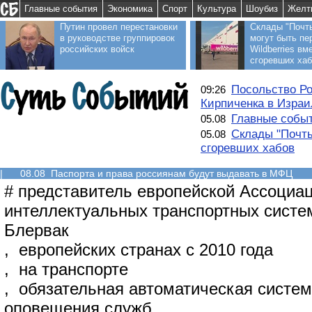
Главные события
Экономика
Спорт
Культура
Шоубиз
Желт
Путин провел перестановки
Склады "Почт
в руководстве группировок
могут быть пе
российских войск
Wildberries вм
сгоревших ха
Посольство Ро
09:26
Кирпиченка в Израи
Главные событ
05.08
Склады "Почты
05.08
сгоревших хабов
|
08.08 Паспорта и права россиянам будут выдавать в МФЦ
#
представитель европейской Ассоциа
интеллектуальных транспортных систе
Блервак
,
европейских странах с 2010 года
,
на транспорте
,
обязательная автоматическая систем
оповещения служб