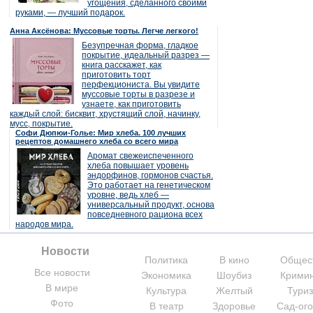
угощения, сделанного своими
руками, — лучший подарок.
Анна Аксёнова: Муссовые торты. Легче легкого!
Безупречная форма, гладкое
покрытие, идеальный разрез —
книга расскажет, как
приготовить торт
перфекциониста. Вы увидите
муссовые торты в разрезе и
узнаете, как приготовить
каждый слой: бисквит, хрустящий слой, начинку,
мусс, покрытие.
Софи Дюпюи-Голье: Мир хлеба. 100 лучших
рецептов домашнего хлеба со всего мира
Аромат свежеиспеченного
хлеба повышает уровень
эндорфинов, гормонов счастья.
Это работает на генетическом
уровне, ведь хлеб —
универсальный продукт, основа
повседневного рациона всех
народов мира.
Новости
Политика
В кино
Общес
Все новости
Экономика
Шоубиз
Крими
В мире
Культура
Желтый
Тури
Фото
В театр
Здоровье
Сад-ог