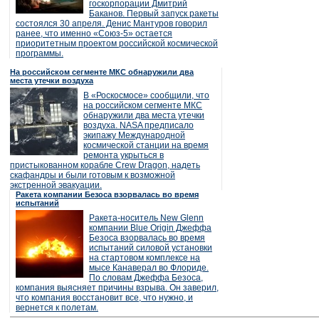
госкорпорации Дмитрий
Баканов. Первый запуск ракеты
состоялся 30 апреля. Денис Мантуров говорил
ранее, что именно «Союз-5» остается
приоритетным проектом российской космической
программы.
На российском сегменте МКС обнаружили два
места утечки воздуха
В «Роскосмосе» сообщили, что
на российском сегменте МКС
обнаружили два места утечки
воздуха. NASA предписало
экипажу Международной
космической станции на время
ремонта укрыться в
пристыкованном корабле Crew Dragon, надеть
скафандры и были готовым к возможной
экстренной эвакуации.
Ракета компании Безоса взорвалась во время
испытаний
Ракета-носитель New Glenn
компании Blue Origin Джеффа
Безоса взорвалась во время
испытаний силовой установки
на стартовом комплексе на
мысе Канаверал во Флориде.
По словам Джеффа Безоса,
компания выясняет причины взрыва. Он заверил,
что компания восстановит все, что нужно, и
вернется к полетам.