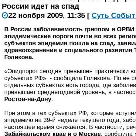
России идет на спад
22 ноября 2009, 11:35
[
С
уть
С
о
б
ыт
В России заболеваемость гриппом и ОРВИ
эпидемические пороги почти во всех регио
субъектов эпидемия пошла на спад, заяви
здравоохранения и социального развития 
Голикова.
«Эпидпорог сегодня превышен практически в
субъектах РФ», - сообщила Голикова. По ее с
отдельных субъектах есть города, где заболе
превышает среднегодовой уровень, в частнос
Ростов-на-Дону
.
При этом в тех субъектах РФ, которые вступи
эпидемию на 39-й неделе текущего года, заб
настоящее время снижается. В частности, реч
Забайкальском крае и о Москве
, сообщила 