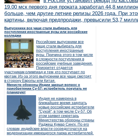
в России установил рекорд по кассов
19.00 мск первого дня проката заработал 44,8 миллио
больше, чем другие летние релизы 2026 года. При эт
картины, включая предпродажи, превысили 53,7 милл
Выпускники все чаще стали выбирать для
поступления иностранные вузы или российские
колледжи
Российские выпускники все
чаще стали выбирать для
поступления иностранные
вузы. Причина этого в том числе
в сложности поступления в
российские учебные заведения.
Приоритет отдается
участникам олимпиад и тем, кто поступает по
квотам. Из-за этого выпускники все чаще смотрят
в сторону Европы или Китая.
Министр обороны Индии закрыл вопрос о
приобретении Су-57: истребитель покупать не
планируют
Индия не намерена в
ближайшее время закупать
новые российские истребители
"Сухой", в том числе Су-57. Об
этом заявил секретарь
Министерства обороны страны
Раджеш Кумар Сингх. По его
словам, индийские власти сосредоточатся на
модернизации имеющегося парка истребителей.