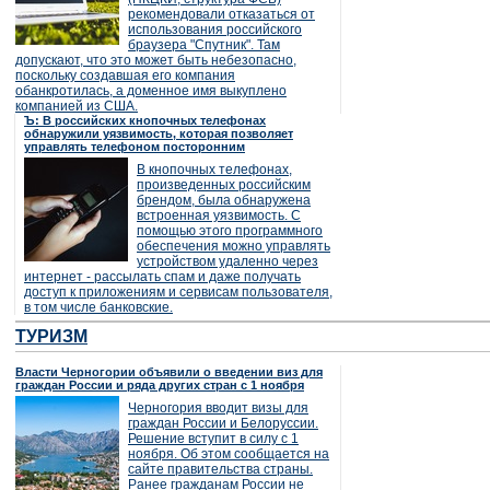
рекомендовали отказаться от
использования российского
браузера "Спутник". Там
допускают, что это может быть небезопасно,
поскольку создавшая его компания
обанкротилась, а доменное имя выкуплено
компанией из США.
Ъ: В российских кнопочных телефонах
обнаружили уязвимость, которая позволяет
управлять телефоном посторонним
В кнопочных телефонах,
произведенных российским
брендом, была обнаружена
встроенная уязвимость. С
помощью этого программного
обеспечения можно управлять
устройством удаленно через
интернет - рассылать спам и даже получать
доступ к приложениям и сервисам пользователя,
в том числе банковские.
ТУРИЗМ
Власти Черногории объявили о введении виз для
граждан России и ряда других стран с 1 ноября
Черногория вводит визы для
граждан России и Белоруссии.
Решение вступит в силу с 1
ноября. Об этом сообщается на
сайте правительства страны.
Ранее гражданам России не