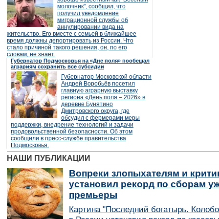
молочник", сообщил, что
получил уведомление
миграционной службы об
аннулировании вида на
жительство. Его вместе с семьей в ближайшее
время должны депортировать из России. Что
стало причиной такого решения, он, по его
словам, не знает.
Губернатор Подмосковья на «Дне поля» пообещал
аграриям сохранить все субсидии
Губернатор Московской области
Андрей Воробьёв посетил
главную аграрную выставку
региона «День поля – 2026» в
деревне Бунятино
Дмитровского округа, где
обсудил с фермерами меры
поддержки, внедрение технологий и задачи
продовольственной безопасности. Об этом
сообщили в пресс-службе правительства
Подмосковья.
НАШИ ПУБЛИКАЦИИ
Вопреки злопыхателям и крити
установил рекорд по сборам уж
премьеры
Картина "Последний богатырь. Колобо