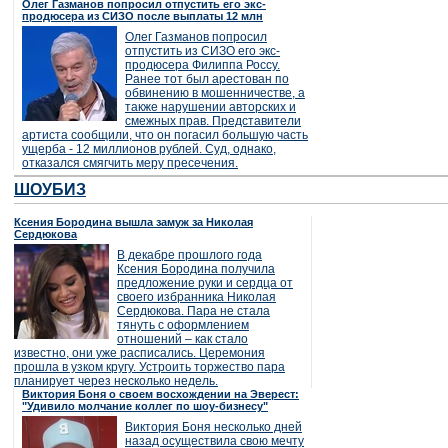
Олег Газманов попросил отпустить его экс-
продюсера из СИЗО после выплаты 12 млн
Олег Газманов попросил
отпустить из СИЗО его экс-
продюсера Филиппа Россу.
Ранее тот был арестован по
обвинению в мошенничестве, а
также нарушении авторских и
смежных прав. Представители
артиста сообщили, что он погасил большую часть
ущерба - 12 миллионов рублей. Суд, однако,
отказался смягчить меру пресечения.
ШОУБИЗ
Ксения Бородина вышла замуж за Николая
Сердюкова
В декабре прошлого года
Ксения Бородина получила
предложение руки и сердца от
своего избранника Николая
Сердюкова. Пара не стала
тянуть с оформлением
отношений – как стало
известно, они уже расписались. Церемония
прошла в узком кругу. Устроить торжество пара
планирует через несколько недель.
Виктория Боня о своем восхождении на Эверест:
"Удивило молчание коллег по шоу-бизнесу"
Виктория Боня несколько дней
назад осуществила свою мечту