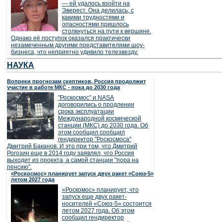
— ей удалось взойти на
Эверест. Она делилась, с
какими трудностями и
опасностями пришлось
столкнуться на пути к вершине.
Однако её поступок оказался практически
незамеченным другими представителями шоу-
бизнеса, что неприятно удивило телезвезду.
НАУКА
Вопреки прогнозам скептиков, Россия продолжит
участие в работе МКС - пока до 2030 года
"Роскосмос" и NASA
договорились о продлении
срока эксплуатации
Международной космической
станции (МКС) до 2030 года. Об
этом сообщил сообщил
гендиректор "Роскосмоса"
Дмитрий Баканов. И это при том, что Дмитрий
Рогозин еще в 2014 году заявлял, что Россия
выходит из проекта, а самой станции "пора на
пенсию".
«Роскосмос» планирует запуск двух ракет «Союз-5»
летом 2027 года
«Роскомос» планирует, что
запуск еще двух ракет-
носителей «Союз-5» состоится
летом 2027 года. Об этом
сообщил гендиректор