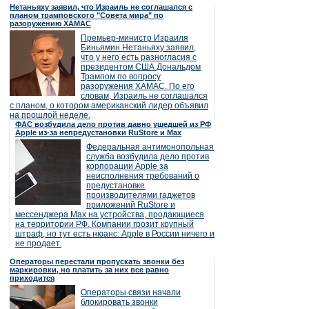
Нетаньяху заявил, что Израиль не соглашался с
планом трамповского "Совета мира" по
разоружению ХАМАС
Премьер-министр Израиля
Биньямин Нетаньяху заявил,
что у него есть разногласия с
президентом США Дональдом
Трампом по вопросу
разоружения ХАМАС. По его
словам, Израиль не соглашался
с планом, о котором американский лидер объявил
на прошлой неделе.
ФАС возбудила дело против давно ушедшей из РФ
Apple из-за непредустановки RuStore и Max
Федеральная антимонопольная
служба возбудила дело против
корпорации Apple за
неисполнения требований о
предустановке
производителями гаджетов
приложений RuStore и
мессенджера Max на устройства, продающиеся
на территории РФ. Компании грозит крупный
штраф, но тут есть нюанс: Apple в России ничего и
не продает.
Операторы перестали пропускать звонки без
маркировки, но платить за них все равно
приходится
Операторы связи начали
блокировать звонки