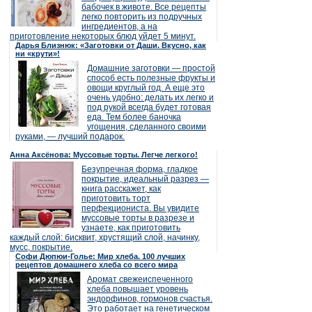
бабочек в животе. Все рецепты
легко повторить из подручных
ингредиентов, а на
приготовление некоторых блюд уйдет 5 минут.
Дарья Близнюк: «Заготовки от Даши. Вкусно, как
ни «крути»!
Домашние заготовки — простой
способ есть полезные фрукты и
овощи круглый год. А еще это
очень удобно: делать их легко и
под рукой всегда будет готовая
еда. Тем более баночка
угощения, сделанного своими
руками, — лучший подарок.
Анна Аксёнова: Муссовые торты. Легче легкого!
Безупречная форма, гладкое
покрытие, идеальный разрез —
книга расскажет, как
приготовить торт
перфекциониста. Вы увидите
муссовые торты в разрезе и
узнаете, как приготовить
каждый слой: бисквит, хрустящий слой, начинку,
мусс, покрытие.
Софи Дюпюи-Голье: Мир хлеба. 100 лучших
рецептов домашнего хлеба со всего мира
Аромат свежеиспеченного
хлеба повышает уровень
эндорфинов, гормонов счастья.
Это работает на генетическом