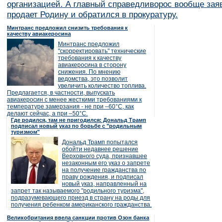
организацией. А главный справедливорос вообще заяв
продает Родину и обратился в прокуратуру.
Минтранс предложил снизить требования к
качеству авиакеросина
Минтранс предложил
"скорректировать" технические
требования к качеству
авиакеросина в сторону
снижения. По мнению
ведомства, это позволит
увеличить количество топлива.
Предлагается, в частности, выпускать
авиакеросин с менее жесткими требованиями к
температуре замерзания - не при –60°C, как
делают сейчас, а при –50°C.
Где родился, там не пригодился: Дональд Трамп
подписал новый указ по борьбе с "родильным
туризмом"
Дональд Трамп попытался
обойти недавнее решение
Верховного суда, признавшее
незаконным его указ о запрете
на получение гражданства по
праву рождения, и подписал
новый указ, направленный на
запрет так называемого "родильного туризма",
подразумевающего приезд в страну на роды для
получения ребенком американского гражданства.
Великобритания ввела санкции против Озон банка