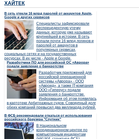
ХАЙТЕК
В сеть утекли 16 млрд паролей от аккаунтов Apple,
Google и других сервисов
Специалисты зафиксировали
беспрецедентную утечку
данных, которую уже называют
крупнейшей в истории. В сеть
попали почти 16 млрд логинов и
паролей от аккаунтов в
популярных сервисах,
социальных сетях и на государственных
ресурсах. В их числе - Apple и Google.
Разработчики ПО для российской ОС «Аврора»
подали заявление о банкротстве
Разработчик приложений для
российской операционной
системы «Аврора» - ООО
«Авроид», а также IT-компания
ООО «Гиперус» подали
заявления о банкротстве.
Информация об этом появилась
в картотеке Арбитражных судов. Совокупный долг
обеих компаний превысил два миллиарда рублей.
В ФСБ рекомендовали откаться от использования
российского браузера "Спутник"
В Национальном
координационном центре по
компьютерным инцидентам
(НКЦКИ, структура ФСБ)