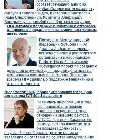
деятельности без
соответствующего диплома.
Курбан Омаров встал на защиту
супруги и записал видео, в котором обратился к
главе Следственного Комитета Александру
Бастрыкину с просьбой разобраться в ситуации.
FIFA заявила о поддержке Инфантино и отказалась
от проекта о продаже прав на чемпионаты частным
инвесторам
Президент Международной
федерации футбола (FIFA)
Джанни Инфантино провел
встречу с высшим руководством
организации в марокканском
Рабате. На ней в том числе
обсуждался проект по созданию
дочерней структуры для продажи доли прав на
чемпионаты частным инвесторам. По итогам
встречи FIFA заявила о поддержке Инфантино и
отказе от проекта.
"Ведомости": МВД проводит проверку теперь уже
экс-ректора ГИТИСа Заславского
Появилась информация о том,
что правоохранительные
органы проводят проверку в
отношении бывшего ректора
ГИТИСа Григория Заславского.
Накануне стало известно, что
он покидает должность 5
августа. Как сообщалось, ректор написал
заявление об отставке по собственному желанию.