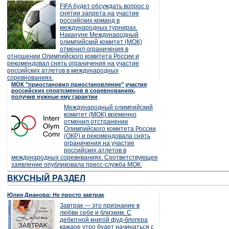
FIFA будет обсуждать вопрос о
снятии запрета на участие
российских команд в
международных турнирах.
Накануне Международный
олимпийский комитет (МОК)
отменил ограничения в
отношении Олимпийского комитета России и
рекомендовал снять ограничения на участие
российских атлетов в международных
соревнованиях.
МОК "приостановил приостановление" участия
российских спортсменов в соревнованиях,
получив нужные ему гарантии
Международный олимпийский
комитет (МОК) временно
отменил отстранение
Олимпийского комитета России
(ОКР) и рекомендовала снять
ограничения на участие
российских атлетов в
международных соревнваниях. Соответствующее
заявление опубликовала пресс-служба МОК.
ВКУСНЫЙ РАЗДЕЛ
Юлия Дианова: Не просто завтрак
Завтрак — это признание в
любви себе и близким. С
дебютной книгой фуд-блогера
каждое утро будет начинаться с