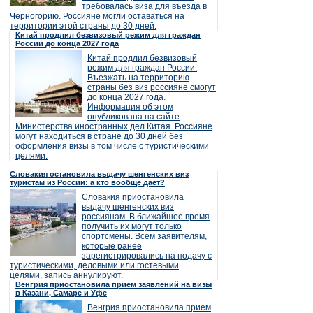
требовалась виза для въезда в
Черногорию. Россияне могли оставаться на
территории этой страны до 30 дней.
Китай продлил безвизовый режим для граждан
России до конца 2027 года
Китай продлил безвизовый
режим для граждан России.
Въезжать на территорию
страны без виз россияне смогут
до конца 2027 года.
Информация об этом
опубликована на сайте
Министерства иностранных дел Китая. Россияне
могут находиться в стране до 30 дней без
оформления визы в том числе с туристическими
целями.
Словакия остановила выдачу шенгенских виз
туристам из России: а кто вообще дает?
Словакия приостановила
выдачу шенгенских виз
россиянам. В ближайшее время
получить их могут только
спортсмены. Всем заявителям,
которые ранее
зарегистрировались на подачу с
туристическими, деловыми или гостевыми
целями, запись аннулируют.
Венгрия приостановила прием заявлений на визы
в Казани, Самаре и Уфе
Венгрия приостановила прием