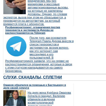
юридических лиц без
маркировки и массовые
автоматизированные вызовы,
на которые не заключены
договоры. Однако, по словам
экспертов, вызов при этом не сбрасывается, а
переводится на автоответчик, за который
взимается плата с абонентов.
Росфинмониторинг: ограничения против
террориста и экстремиста Дурова не
распространяются на Telegram
После того, как основателя
Telegram Павла Дурова внесли в
список террористов и
экстремистов, возник вопрос,
как это затронет сам
мессенджер и его
пользователей. В
Росфинмониторинге заявили, что на сервис не
распространяются ограничения, которые в связи
с этим статусом накладываются на самого
бизнесмена.
СЛУХИ, СКАНДАЛЫ, СПЛЕТНИ
Омаров обратился за помощью к Бастрыкину в
деле своей супруги
На днях жена Курбана Омарова
попала в скандал. Валерию
обвинили в ведении
косметологической