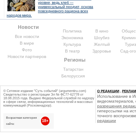
уровне, ведь хлеб —
универсальный продукт, основа
повседневного рациона всех
народов мира.
Новости
Политика
В кино
Общес
Все новости
Экономика
Шоубиз
Крими
В мире
Культура
Желтый
Тури
Фото
В театр
Здоровье
Сад-ог
Новости партнеров
Регионы
Татарстан
Белоруссия
© Сетевое издание "Суть событий" (argumentiru.com)
О РЕДАКЦИИ
,
РЕКЛА
Свидетельство о регистрации Эл № ФС77-62778 от
Использование в И
18.08.2015 года. Выдано Федеральной службой по надзору
видеоматериалов, 
в сфере связи, информационных технологий и массовых
коммуникаций (Роскомнадзор).
разрешения редак
гиперссылки на ист
точного воспроизв
Возрастная категория
редакции
18+
сайта: