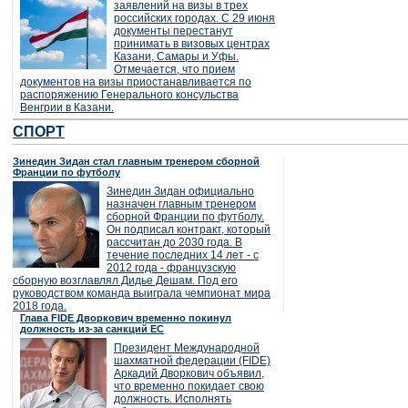
заявлений на визы в трех
российских городах. С 29 июня
документы перестанут
принимать в визовых центрах
Казани, Самары и Уфы.
Отмечается, что прием
документов на визы приостанавливается по
распоряжению Генерального консульства
Венгрии в Казани.
СПОРТ
Зинедин Зидан стал главным тренером сборной
Франции по футболу
Зинедин Зидан официально
назначен главным тренером
сборной Франции по футболу.
Он подписал контракт, который
рассчитан до 2030 года. В
течение последних 14 лет - с
2012 года - французскую
сборную возглавлял Дидье Дешам. Под его
руководством команда выиграла чемпионат мира
2018 года.
Глава FIDE Дворкович временно покинул
должность из-за санкций ЕС
Президент Международной
шахматной федерации (FIDE)
Аркадий Дворкович объявил,
что временно покидает свою
должность. Исполнять