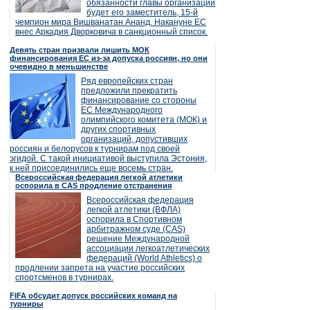
обязанности главы организации
будет его заместитель, 15-й
чемпион мира Вишванатан Ананд. Накануне ЕС
внес Аркадия Дворковича в санкционный список.
Девять стран призвали лишить МОК
финансирования ЕС из-за допуска россиян, но они
очевидно в меньшинстве
Ряд европейских стран
предложили прекратить
финансирование со стороны
ЕС Международного
олимпийского комитета (МОК) и
других спортивных
организаций, допустивших
россиян и белорусов к турнирам под своей
эгидой. С такой инициативой выступила Эстония,
к ней присоединились еще восемь стран.
Всероссийская федерация легкой атлетики
оспорила в CAS продление отстранения
Всероссийская федерация
легкой атлетики (ВФЛА)
оспорила в Спортивном
арбитражном суде (CAS)
решение Международной
ассоциации легкоатлетических
федераций (World Athletics) о
продлении запрета на участие российских
спортсменов в турнирах.
FIFA обсудит допуск российских команд на
турниры