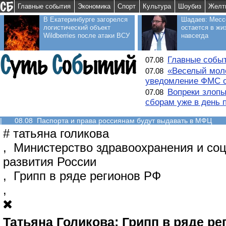
Главные события
Экономика
Спорт
Культура
Шоубиз
Желт
В Екатеринбурге загорелся
Шадаев: Месс
логистический объект
остается в жи
Wildberries после атаки ВСУ
навсегда
Главные событ
07.08
«Веселый моло
07.08
уведомление ФМС о
Вопреки злопы
07.08
сборам уже в день 
|
08.08 Паспорта и права россиянам будут выдавать в МФЦ
#
татьяна голикова
,
Министерство здравоохранения и со
развития России
,
Грипп в ряде регионов РФ
,
Татьяна Голикова: Грипп в ряде ре