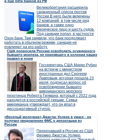
и еще пяти банков из РФ
Великобритания расширила
санкционный список против
России.В него были включены
12 компаний, в том числе ряд
банков, а также одно
физическое лицо и шесть судов.
Под санкции попал, в частности
Озон банк. Там заявили, что банк продолжает
работать в обычном режиме, санкции не
повлияют на его работу.
США попросили Россию освободить осужденного
бывшего морпеха, не принявшего в колонии наших
правил и норм
Госсекретарь США Марко Рубио
на встрече с министром
иностранных дел Сергеем
Лавровым, которая прошла 23
июля, подписал вопрос об
освобождении бывшего
американского морского
пехотинца Роберта Гилмана, который с 2022 года
находится в российской тюрьме. Семья
американца утверждает, что он впал в
диссоциативный ступор.
«Веселый молочник» Джастас Уолкер в ужасе - он
получил уведомление ФМС о депортации из
России
Переехавший в Россию из США
фермер Джастас Уолкер,
хорошо известный как "Веселый