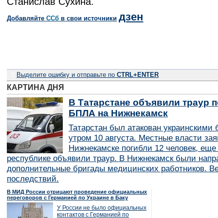
Станислав Сухина.
дзен
Добавляйте
CСб
в свои источники
0
Выделите ошибку и отправьте по
CTRL+ENTER
КАРТИНА ДНЯ
В Татарстане объявили траур п
БПЛА на Нижнекамск
Татарстан был атакован украинскими
утром 10 августа. Местные власти зая
Нижнекамске погибли 12 человек, еще
республике объявили траур. В Нижнекамск были нап
дополнительные бригады медицинских работников. В
последствий.
В МИД России отрицают проведение официальных
переговоров с Германией по Украине в Баку
У России не было официальных
контактов с Германией по