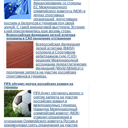
финансирование со стороны
ЕС Международного
олимпийского комитета (МОК) и
других спортивных
организаций, допустивших
россиян и белорусов к турнирам под своей
эгидой. С такой инициативой выступила Эстония,
к ней присоединились еще восемь стран.
Всероссийская федерация легкой атлетики
оспорила в CAS продление отстранения
Всероссийская федерация
легкой атлетики (ВФЛА)
оспорила в Спортивном
арбитражном суде (CAS)
решение Международной
ассоциации легкоатлетических
федераций (World Athletics) о
продлении запрета на участие российских
спортсменов в турнирах.
FIFA обсудит допуск российских команд на
турниры
FIFA будет обсуждать вопрос о
снятии запрета на участие
российских команд в
международных турнирах.
Накануне Международный
олимпийский комитет (МОК)
отменил ограничения в
отношении Олимпийского комитета России и
рекомендовал снять ограничения на участие