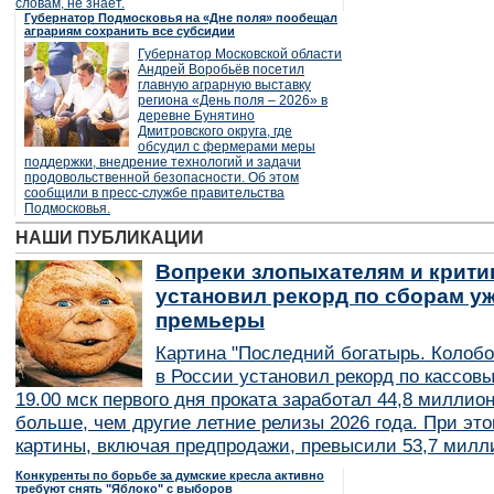
словам, не знает.
Губернатор Подмосковья на «Дне поля» пообещал
аграриям сохранить все субсидии
Губернатор Московской области
Андрей Воробьёв посетил
главную аграрную выставку
региона «День поля – 2026» в
деревне Бунятино
Дмитровского округа, где
обсудил с фермерами меры
поддержки, внедрение технологий и задачи
продовольственной безопасности. Об этом
сообщили в пресс-службе правительства
Подмосковья.
НАШИ ПУБЛИКАЦИИ
Вопреки злопыхателям и крити
установил рекорд по сборам уж
премьеры
Картина "Последний богатырь. Колобо
в России установил рекорд по кассов
19.00 мск первого дня проката заработал 44,8 миллио
больше, чем другие летние релизы 2026 года. При эт
картины, включая предпродажи, превысили 53,7 милл
Конкуренты по борьбе за думские кресла активно
требуют снять "Яблоко" с выборов