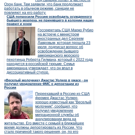
Под санкции попал, в частности
Озон банк. Там заявили, что банк продолжает
работать в обычном режиме, санкции не
повлияют на его работу.
США попросили Россию освободить осужденного
бывшего морпеха, не принявшего в колонии наших
правил и норм
Госсекретарь США Марко Рубио
на встрече с министром
иностранных дел Сергеем
Лавровым, которая прошла 23
июля, подписал вопрос об
освобождении бывшего
американского морского
пехотинца Роберта Гилмана, который с 2022 года
находится в российской тюрьме. Семья
американца утверждает, что он впал в
диссоциативный ступор.
«Веселый молочник» Джастас Уолкер в ужасе - он
получил уведомление ФМС о депортации из
России
Переехавший в Россию из США
фермер Джастас Уолкер,
хорошо известный как "Веселый
молочник", сообщил, что
получил уведомление
миграционной службы об
аннулировании вида на
жительство. Его вместе с семьей в ближайшее
время должны депортировать из России. Что
стало причиной такого решения, он, по его