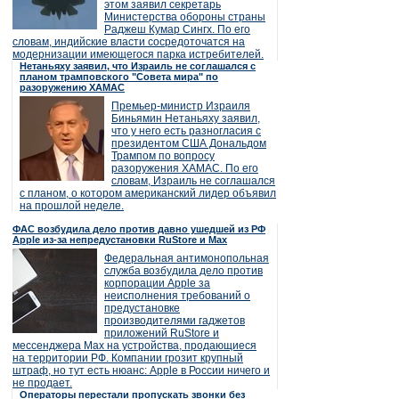
этом заявил секретарь
Министерства обороны страны
Раджеш Кумар Сингх. По его
словам, индийские власти сосредоточатся на
модернизации имеющегося парка истребителей.
Нетаньяху заявил, что Израиль не соглашался с
планом трамповского "Совета мира" по
разоружению ХАМАС
Премьер-министр Израиля
Биньямин Нетаньяху заявил,
что у него есть разногласия с
президентом США Дональдом
Трампом по вопросу
разоружения ХАМАС. По его
словам, Израиль не соглашался
с планом, о котором американский лидер объявил
на прошлой неделе.
ФАС возбудила дело против давно ушедшей из РФ
Apple из-за непредустановки RuStore и Max
Федеральная антимонопольная
служба возбудила дело против
корпорации Apple за
неисполнения требований о
предустановке
производителями гаджетов
приложений RuStore и
мессенджера Max на устройства, продающиеся
на территории РФ. Компании грозит крупный
штраф, но тут есть нюанс: Apple в России ничего и
не продает.
Операторы перестали пропускать звонки без