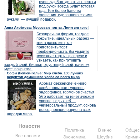
очень удобно: делать их легко и
под рукой всегда будет готовая
еда. Тем более баночка
угощения, сделанного своими
руками, — лучший подарок.
Анна Аксёнова: Муссовые торты. Легче легкого!
Безупречная форма, гладкое
покрытие, идеальный разрез —
книга расскажет, как
приготовить торт
перфекциониста. Вы увидите
муссовые торты в разрезе и
узнаете, как приготовить
каждый слой: бисквит, хрустящий слой, начинку,
мусс, покрытие.
Софи Дюпюи-Голье: Мир хлеба. 100 лучших
рецептов домашнего хлеба со всего мира
Аромат свежеиспеченного
хлеба повышает уровень
эндорфинов, гормонов счастья.
Это работает на генетическом
уровне, ведь хлеб —
универсальный продукт, основа
повседневного рациона всех
народов мира.
Новости
Политика
В кино
Общес
Все новости
Экономика
Шоубиз
Крими