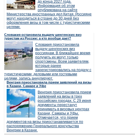
до конца 2027 года.
Информация об этом
опубликована на сайте
Министерства иностранных дел Китая. Россияне
могут находиться в стране до 30 дней без
оформления визы в том числе с туристическими
целями.
Словакия остановила выдачу шенгенских виз
туристам из России: а кто вообще дает?
Словакия приостановила
выдачу шенгенских виз
россиянам. В ближайшее время
получить их могут только
спортсмены. Всем заявителям,
которые ранее
зарегистрировались на подачу с
туристическими, деловыми или гостевыми
целями, запись аннулируют.
Венгрия приостановила прием заявлений на визы
в Казани, Самаре и Уфе
Венгрия приостановила прием
заявлений на визы в трех
российских городах. С 29 июня
документы перестанут
принимать в визовых центрах
Казани, Самары и Уфы.
Отмечается, что прием
документов на визы приостанавливается по
распоряжению Генерального консульства
Венгрии в Казани.