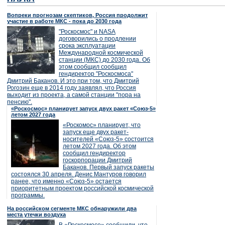
Вопреки прогнозам скептиков, Россия продолжит
участие в работе МКС - пока до 2030 года
"Роскосмос" и NASA
договорились о продлении
срока эксплуатации
Международной космической
станции (МКС) до 2030 года. Об
этом сообщил сообщил
гендиректор "Роскосмоса"
Дмитрий Баканов. И это при том, что Дмитрий
Рогозин еще в 2014 году заявлял, что Россия
выходит из проекта, а самой станции "пора на
пенсию".
«Роскосмос» планирует запуск двух ракет «Союз-5»
летом 2027 года
«Роскомос» планирует, что
запуск еще двух ракет-
носителей «Союз-5» состоится
летом 2027 года. Об этом
сообщил гендиректор
госкорпорации Дмитрий
Баканов. Первый запуск ракеты
состоялся 30 апреля. Денис Мантуров говорил
ранее, что именно «Союз-5» остается
приоритетным проектом российской космической
программы.
На российском сегменте МКС обнаружили два
места утечки воздуха