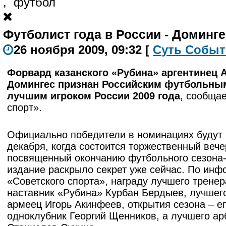
,
футбол
Футболист года в России - Доминге
26 ноября 2009, 09:32
[
С
уть
С
о
б
ыт
Форвард казанского «Рубина» аргентинец 
Домингес признан Российским футбольны
лучшим игроком России 2009 года
, сообща
спорт».
Официально победители в номинациях будут 
декабря, когда состоится торжественный вече
посвященный окончанию футбольного сезона-
издание раскрыло секрет уже сейчас. По ин
«Советского спорта», награду лучшего тренер
наставник «Рубина» Курбан Бердыев, лучшего
армеец Игорь Акинфеев, открытия сезона – е
одноклубник Георгий Щенников, а лучшего ар