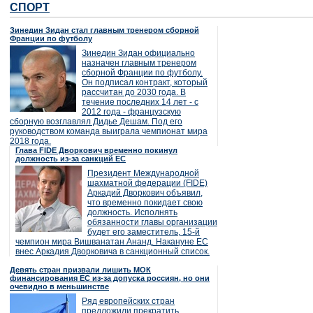
СПОРТ
Зинедин Зидан стал главным тренером сборной
Франции по футболу
Зинедин Зидан официально
назначен главным тренером
сборной Франции по футболу.
Он подписал контракт, который
рассчитан до 2030 года. В
течение последних 14 лет - с
2012 года - французскую
сборную возглавлял Дидье Дешам. Под его
руководством команда выиграла чемпионат мира
2018 года.
Глава FIDE Дворкович временно покинул
должность из-за санкций ЕС
Президент Международной
шахматной федерации (FIDE)
Аркадий Дворкович объявил,
что временно покидает свою
должность. Исполнять
обязанности главы организации
будет его заместитель, 15-й
чемпион мира Вишванатан Ананд. Накануне ЕС
внес Аркадия Дворковича в санкционный список.
Девять стран призвали лишить МОК
финансирования ЕС из-за допуска россиян, но они
очевидно в меньшинстве
Ряд европейских стран
предложили прекратить