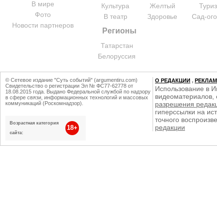
В мире
Культура
Желтый
Тури
Фото
В театр
Здоровье
Сад-ог
Новости партнеров
Регионы
Татарстан
Белоруссия
© Сетевое издание "Суть событий" (argumentiru.com)
О РЕДАКЦИИ
,
РЕКЛА
Свидетельство о регистрации Эл № ФС77-62778 от
Использование в И
18.08.2015 года. Выдано Федеральной службой по надзору
видеоматериалов, 
в сфере связи, информационных технологий и массовых
коммуникаций (Роскомнадзор).
разрешения редак
гиперссылки на ист
точного воспроизв
Возрастная категория
редакции
18+
сайта: