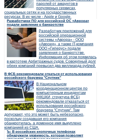
паролей от аккаунтов в
популярных сервисах,
социальных сетях и на государственных
ресурсах. В их числе - Apple и Google.
Разработчики ПО для российской ОС «Аврора»
подали заявление о банкротстве
Разработчик приложений для
российской операционной
системы «Аврора» - ООО
«Авроид», а также IT-компания
ООО «Гиперус» подали
заявления о банкротстве.
Информация об этом появилась
в картотеке Арбитражных судов. Совокупный долг
обеих компаний превысил два миллиарда рублей.
В ФСБ рекомендовали откаться от использования
российского браузера "Спутник"
В Национальном
координационном центре по
компьютерным инцидентам
(НКЦКИ, структура ФСБ)
рекомендовали отказаться от
использования российского
браузера "Спутник". Там
допускают, что это может быть небезопасно,
поскольку создавшая его компания
обанкротилась, а доменное имя выкуплено
компанией из США.
Ъ: В российских кнопочных телефонах
обнаружили уязвимость, которая позволяет