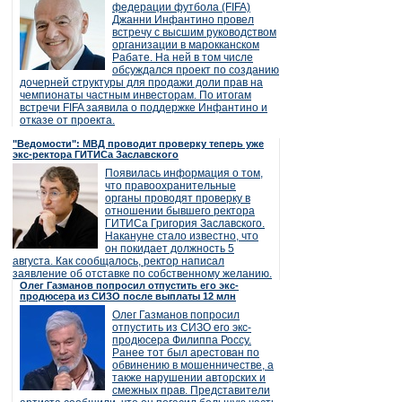
федерации футбола (FIFA)
Джанни Инфантино провел
встречу с высшим руководством
организации в марокканском
Рабате. На ней в том числе
обсуждался проект по созданию
дочерней структуры для продажи доли прав на
чемпионаты частным инвесторам. По итогам
встречи FIFA заявила о поддержке Инфантино и
отказе от проекта.
"Ведомости": МВД проводит проверку теперь уже
экс-ректора ГИТИСа Заславского
Появилась информация о том,
что правоохранительные
органы проводят проверку в
отношении бывшего ректора
ГИТИСа Григория Заславского.
Накануне стало известно, что
он покидает должность 5
августа. Как сообщалось, ректор написал
заявление об отставке по собственному желанию.
Олег Газманов попросил отпустить его экс-
продюсера из СИЗО после выплаты 12 млн
Олег Газманов попросил
отпустить из СИЗО его экс-
продюсера Филиппа Россу.
Ранее тот был арестован по
обвинению в мошенничестве, а
также нарушении авторских и
смежных прав. Представители