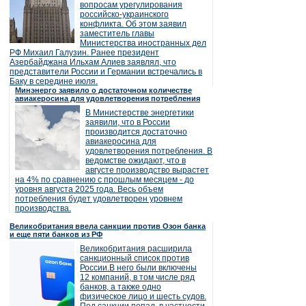
вопросам урегулирования
российско-украинского
конфликта. Об этом заявил
заместитель главы
Министерства иностранных дел
РФ Михаил Галузин. Ранее президент
Азербайджана Ильхам Алиев заявлял, что
представители России и Германии встречались в
Баку в середине июля.
Минэнерго заявило о достаточном количестве
авиакеросина для удовлетворения потребления
В Министерстве энергетики
заявили, что в России
производится достаточно
авиакеросина для
удовлетворения потребления. В
ведомстве ожидают, что в
августе производство вырастет
на 4% по сравнению с прошлым месяцем - до
уровня августа 2025 года. Весь объем
потребления будет удовлетворен уровнем
производства.
Великобритания ввела санкции против Озон банка
и еще пяти банков из РФ
Великобритания расширила
санкционный список против
России.В него были включены
12 компаний, в том числе ряд
банков, а также одно
физическое лицо и шесть судов.