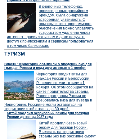
управлять телефоном посторонним
В кнопочных телефонах,
произведенных российским
брендом, была обнаружена
встроенная уязвимость. С
помощью этого программного
обеспечения можно управлять
устройством удаленно через
интернет - рассылать спам и даже получать
доступ к приложениям и сервисам пользователя,
в том числе банковские.
ТУРИЗМ
Власти Черногории объявили о введении виз для
граждан России и ряда других стран с 1 ноября
Черногория вводит визы для
граждан России и Белоруссии.
Решение вступит в силу с 1
ноября. Об этом сообщается на
сайте правительства страны.
Ранее гражданам России не
требовалась виза для въезда в
Черногорию. Россияне могли оставаться на
территории этой страны до 30 дней.
Китай продлил безвизовый режим для граждан
России до конца 2027 года
Китай продлил безвизовый
режим для граждан России.
Въезжать на территорию
страны без виз россияне смогут