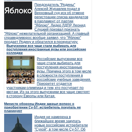
Председатель "Родины"
Алексей Журавлев подал в
Верховный суд иск об отмене
регистрации списка кандидатов
в парламент от партии
"Яблоко". Лидер ЛДПР Леонид
Слуцкий призвал признать
"Яблоко" нежелательной организацией. А главный
справедливорос вообще заявил, что "Яблоко"
продает Родину и обратился в прокуратуру.
Выпускники все чаще стали выбирать для
поступления иностранные вузы или российские
колледжи
Российские выпускники все
чаще стали выбирать для
поступления иностранные
вузы. Причина этого в том числе
в сложности поступления в
российские учебные заведения.
Приоритет отдается
участникам олимпиад и тем, кто поступает по
квотам. Из-за этого выпускники все чаще смотрят
в сторону Европы или Китая.
Министр обороны Индии закрыл вопрос о
приобретении Су-57: истребитель покупать не
планируют
Индия не намерена в
ближайшее время закупать
новые российские истребители
"Сухой", в том числе Су-57. Об