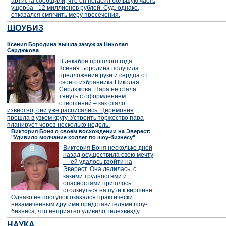
артиста сообщили, что он погасил большую часть
ущерба - 12 миллионов рублей. Суд, однако,
отказался смягчить меру пресечения.
ШОУБИЗ
Ксения Бородина вышла замуж за Николая
Сердюкова
В декабре прошлого года
Ксения Бородина получила
предложение руки и сердца от
своего избранника Николая
Сердюкова. Пара не стала
тянуть с оформлением
отношений – как стало
известно, они уже расписались. Церемония
прошла в узком кругу. Устроить торжество пара
планирует через несколько недель.
Виктория Боня о своем восхождении на Эверест:
"Удивило молчание коллег по шоу-бизнесу"
Виктория Боня несколько дней
назад осуществила свою мечту
— ей удалось взойти на
Эверест. Она делилась, с
какими трудностями и
опасностями пришлось
столкнуться на пути к вершине.
Однако её поступок оказался практически
незамеченным другими представителями шоу-
бизнеса, что неприятно удивило телезвезду.
НАУКА