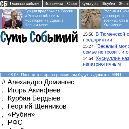
Главные события
Экономика
Спорт
Культура
Шоубиз
Желт
Турция предложила России
Россия и Сири
и Украине объявить
договорились 
мораторий на удары в
военных баз в
Черном море
Хмеймиме
В Тюменской о
15:50
предприятии
"Веселый моло
15:27
семье не грозит, и 
Хуснуллин наз
14:54
непатриотичным
|
08.08 Паспорта и права россиянам будут выдавать в МФЦ
#
Алехандро Домингес
,
Игорь Акинфеев
,
Курбан Бердыев
,
Георгий Щенников
,
«Рубин»
,
РФС