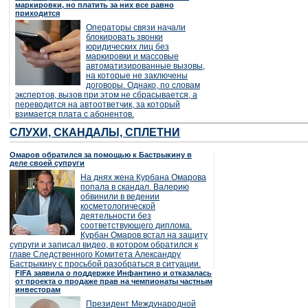
маркировки, но платить за них все равно
приходится
Операторы связи начали
блокировать звонки
юридических лиц без
маркировки и массовые
автоматизированные вызовы,
на которые не заключены
договоры. Однако, по словам
экспертов, вызов при этом не сбрасывается, а
переводится на автоответчик, за который
взимается плата с абонентов.
СЛУХИ, СКАНДАЛЫ, СПЛЕТНИ
Омаров обратился за помощью к Бастрыкину в
деле своей супруги
На днях жена Курбана Омарова
попала в скандал. Валерию
обвинили в ведении
косметологической
деятельности без
соответствующего диплома.
Курбан Омаров встал на защиту
супруги и записал видео, в котором обратился к
главе Следственного Комитета Александру
Бастрыкину с просьбой разобраться в ситуации.
FIFA заявила о поддержке Инфантино и отказалась
от проекта о продаже прав на чемпионаты частным
инвесторам
Президент Международной