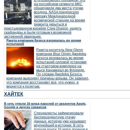
В «Роскосмосе» сообщили, что
на российском сегменте МКС
обнаружили два места утечки
воздуха. NASA предписало
экипажу Международной
космической станции на время
ремонта укрыться в
пристыкованном корабле Crew Dragon, надеть
скафандры и были готовым к возможной
экстренной эвакуации.
Ракета компании Безоса взорвалась во время
испытаний
Ракета-носитель New Glenn
компании Blue Origin Джеффа
Безоса взорвалась во время
испытаний силовой установки
на стартовом комплексе на
мысе Канаверал во Флориде.
По словам Джеффа Безоса,
компания выясняет причины взрыва. Он заверил,
что компания восстановит все, что нужно, и
вернется к полетам.
ХАЙТЕК
В сеть утекли 16 млрд паролей от аккаунтов Apple,
Google и других сервисов
Специалисты зафиксировали
беспрецедентную утечку
данных, которую уже называют
крупнейшей в истории. В сеть
попали почти 16 млрд логинов и