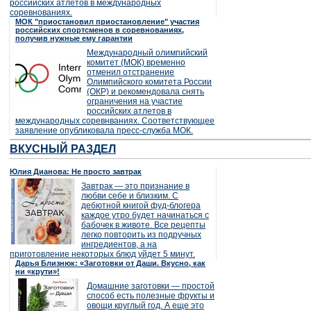
российских атлетов в международных
соревнованиях.
МОК "приостановил приостановление" участия
российских спортсменов в соревнованиях,
получив нужные ему гарантии
Международный олимпийский
комитет (МОК) временно
отменил отстранение
Олимпийского комитета России
(ОКР) и рекомендовала снять
ограничения на участие
российских атлетов в
международных соревнваниях. Соответствующее
заявление опубликовала пресс-служба МОК.
ВКУСНЫЙ РАЗДЕЛ
Юлия Дианова: Не просто завтрак
Завтрак — это признание в
любви себе и близким. С
дебютной книгой фуд-блогера
каждое утро будет начинаться с
бабочек в животе. Все рецепты
легко повторить из подручных
ингредиентов, а на
приготовление некоторых блюд уйдет 5 минут.
Дарья Близнюк: «Заготовки от Даши. Вкусно, как
ни «крути»!
Домашние заготовки — простой
способ есть полезные фрукты и
овощи круглый год. А еще это