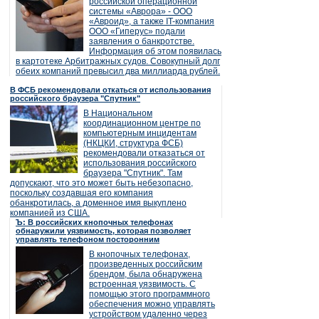
российской операционной
системы «Аврора» - ООО
«Авроид», а также IT-компания
ООО «Гиперус» подали
заявления о банкротстве.
Информация об этом появилась
в картотеке Арбитражных судов. Совокупный долг
обеих компаний превысил два миллиарда рублей.
В ФСБ рекомендовали откаться от использования
российского браузера "Спутник"
В Национальном
координационном центре по
компьютерным инцидентам
(НКЦКИ, структура ФСБ)
рекомендовали отказаться от
использования российского
браузера "Спутник". Там
допускают, что это может быть небезопасно,
поскольку создавшая его компания
обанкротилась, а доменное имя выкуплено
компанией из США.
Ъ: В российских кнопочных телефонах
обнаружили уязвимость, которая позволяет
управлять телефоном посторонним
В кнопочных телефонах,
произведенных российским
брендом, была обнаружена
встроенная уязвимость. С
помощью этого программного
обеспечения можно управлять
устройством удаленно через