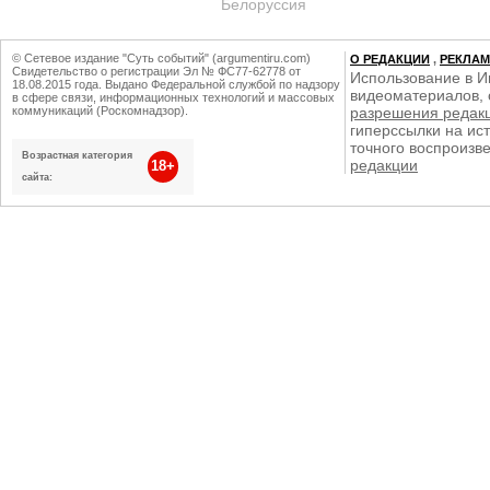
Белоруссия
© Сетевое издание "Суть событий" (argumentiru.com)
О РЕДАКЦИИ
,
РЕКЛА
Свидетельство о регистрации Эл № ФС77-62778 от
Использование в И
18.08.2015 года. Выдано Федеральной службой по надзору
видеоматериалов, 
в сфере связи, информационных технологий и массовых
коммуникаций (Роскомнадзор).
разрешения редак
гиперссылки на ист
точного воспроизв
Возрастная категория
редакции
18+
сайта: