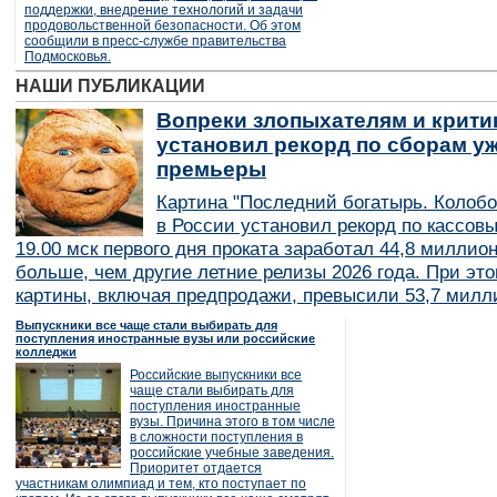
поддержки, внедрение технологий и задачи
продовольственной безопасности. Об этом
сообщили в пресс-службе правительства
Подмосковья.
НАШИ ПУБЛИКАЦИИ
Вопреки злопыхателям и крити
установил рекорд по сборам уж
премьеры
Картина "Последний богатырь. Колобо
в России установил рекорд по кассов
19.00 мск первого дня проката заработал 44,8 миллио
больше, чем другие летние релизы 2026 года. При эт
картины, включая предпродажи, превысили 53,7 милл
Выпускники все чаще стали выбирать для
поступления иностранные вузы или российские
колледжи
Российские выпускники все
чаще стали выбирать для
поступления иностранные
вузы. Причина этого в том числе
в сложности поступления в
российские учебные заведения.
Приоритет отдается
участникам олимпиад и тем, кто поступает по