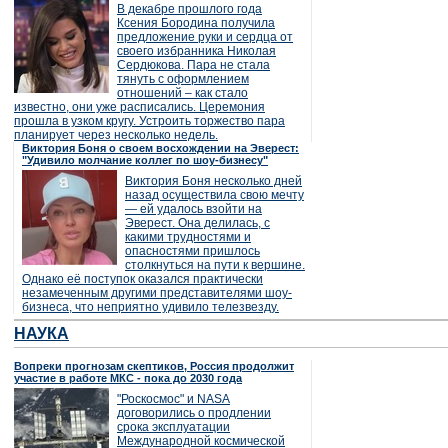
В декабре прошлого года
Ксения Бородина получила
предложение руки и сердца от
своего избранника Николая
Сердюкова. Пара не стала
тянуть с оформлением
отношений – как стало
известно, они уже расписались. Церемония
прошла в узком кругу. Устроить торжество пара
планирует через несколько недель.
Виктория Боня о своем восхождении на Эверест:
"Удивило молчание коллег по шоу-бизнесу"
Виктория Боня несколько дней
назад осуществила свою мечту
— ей удалось взойти на
Эверест. Она делилась, с
какими трудностями и
опасностями пришлось
столкнуться на пути к вершине.
Однако её поступок оказался практически
незамеченным другими представителями шоу-
бизнеса, что неприятно удивило телезвезду.
НАУКА
Вопреки прогнозам скептиков, Россия продолжит
участие в работе МКС - пока до 2030 года
"Роскосмос" и NASA
договорились о продлении
срока эксплуатации
Международной космической