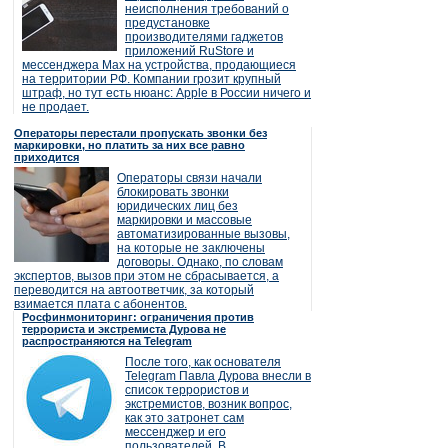
неисполнения требований о
предустановке
производителями гаджетов
приложений RuStore и
мессенджера Max на устройства, продающиеся
на территории РФ. Компании грозит крупный
штраф, но тут есть нюанс: Apple в России ничего и
не продает.
Операторы перестали пропускать звонки без
маркировки, но платить за них все равно
приходится
Операторы связи начали
блокировать звонки
юридических лиц без
маркировки и массовые
автоматизированные вызовы,
на которые не заключены
договоры. Однако, по словам
экспертов, вызов при этом не сбрасывается, а
переводится на автоответчик, за который
взимается плата с абонентов.
Росфинмониторинг: ограничения против
террориста и экстремиста Дурова не
распространяются на Telegram
После того, как основателя
Telegram Павла Дурова внесли в
список террористов и
экстремистов, возник вопрос,
как это затронет сам
мессенджер и его
пользователей. В