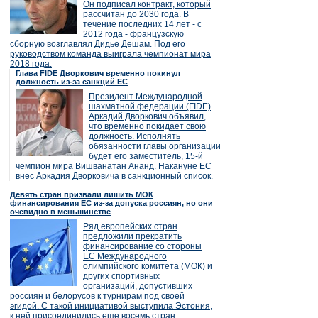
Он подписал контракт, который
рассчитан до 2030 года. В
течение последних 14 лет - с
2012 года - французскую
сборную возглавлял Дидье Дешам. Под его
руководством команда выиграла чемпионат мира
2018 года.
Глава FIDE Дворкович временно покинул
должность из-за санкций ЕС
Президент Международной
шахматной федерации (FIDE)
Аркадий Дворкович объявил,
что временно покидает свою
должность. Исполнять
обязанности главы организации
будет его заместитель, 15-й
чемпион мира Вишванатан Ананд. Накануне ЕС
внес Аркадия Дворковича в санкционный список.
Девять стран призвали лишить МОК
финансирования ЕС из-за допуска россиян, но они
очевидно в меньшинстве
Ряд европейских стран
предложили прекратить
финансирование со стороны
ЕС Международного
олимпийского комитета (МОК) и
других спортивных
организаций, допустивших
россиян и белорусов к турнирам под своей
эгидой. С такой инициативой выступила Эстония,
к ней присоединились еще восемь стран.