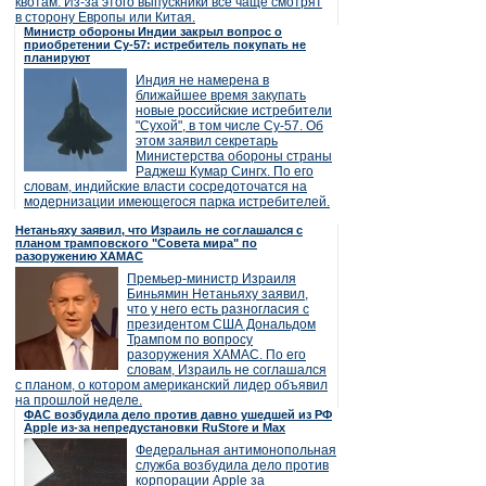
квотам. Из-за этого выпускники все чаще смотрят
в сторону Европы или Китая.
Министр обороны Индии закрыл вопрос о
приобретении Су-57: истребитель покупать не
планируют
Индия не намерена в
ближайшее время закупать
новые российские истребители
"Сухой", в том числе Су-57. Об
этом заявил секретарь
Министерства обороны страны
Раджеш Кумар Сингх. По его
словам, индийские власти сосредоточатся на
модернизации имеющегося парка истребителей.
Нетаньяху заявил, что Израиль не соглашался с
планом трамповского "Совета мира" по
разоружению ХАМАС
Премьер-министр Израиля
Биньямин Нетаньяху заявил,
что у него есть разногласия с
президентом США Дональдом
Трампом по вопросу
разоружения ХАМАС. По его
словам, Израиль не соглашался
с планом, о котором американский лидер объявил
на прошлой неделе.
ФАС возбудила дело против давно ушедшей из РФ
Apple из-за непредустановки RuStore и Max
Федеральная антимонопольная
служба возбудила дело против
корпорации Apple за