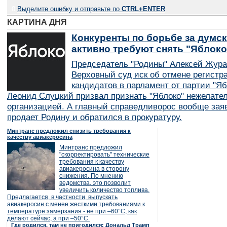
0
Выделите ошибку и отправьте по
CTRL+ENTER
КАРТИНА ДНЯ
Конкуренты по борьбе за думск
активно требуют снять "Яблок
Председатель "Родины" Алексей Жура
Верховный суд иск об отмене регистр
кандидатов в парламент от партии "Я
Леонид Слуцкий призвал признать "Яблоко" нежелате
организацией. А главный справедливорос вообще заяв
продает Родину и обратился в прокуратуру.
Минтранс предложил снизить требования к
качеству авиакеросина
Минтранс предложил
"скорректировать" технические
требования к качеству
авиакеросина в сторону
снижения. По мнению
ведомства, это позволит
увеличить количество топлива.
Предлагается, в частности, выпускать
авиакеросин с менее жесткими требованиями к
температуре замерзания - не при –60°C, как
делают сейчас, а при –50°C.
Где родился, там не пригодился: Дональд Трамп