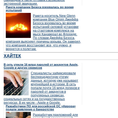
скафандры и были готовым к возможной
экстренной эвакуации.
Ракета компании Безоса взорвалась во время
испытаний
Ракета-носитель New Glenn
компании Blue Origin Джеффа
Безоса взорвалась во время
испытаний силовой установки
на стартовом комплексе на
мысе Канаверал во Флориде.
По словам Джеффа Безоса,
компания выясняет причины взрыва. Он заверил,
что компания восстановит все, что нужно, и
вернется к полетам.
ХАЙТЕК
В сеть утекли 16 млрд паролей от аккаунтов Apple,
Google и других сервисов
Специалисты зафиксировали
беспрецедентную утечку
данных, которую уже называют
крупнейшей в истории. В сеть
попали почти 16 млрд логинов и
паролей от аккаунтов в
популярных сервисах,
социальных сетях и на государственных
ресурсах. В их числе - Apple и Google.
Разработчики ПО для российской ОС «Аврора»
подали заявление о банкротстве
Разработчик приложений для