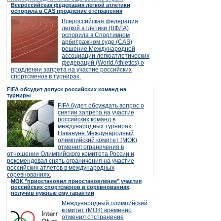
Всероссийская федерация легкой атлетики
оспорила в CAS продление отстранения
Всероссийская федерация
легкой атлетики (ВФЛА)
оспорила в Спортивном
арбитражном суде (CAS)
решение Международной
ассоциации легкоатлетических
федераций (World Athletics) о
продлении запрета на участие российских
спортсменов в турнирах.
FIFA обсудит допуск российских команд на
турниры
FIFA будет обсуждать вопрос о
снятии запрета на участие
российских команд в
международных турнирах.
Накануне Международный
олимпийский комитет (МОК)
отменил ограничения в
отношении Олимпийского комитета России и
рекомендовал снять ограничения на участие
российских атлетов в международных
соревнованиях.
МОК "приостановил приостановление" участия
российских спортсменов в соревнованиях,
получив нужные ему гарантии
Международный олимпийский
комитет (МОК) временно
отменил отстранение