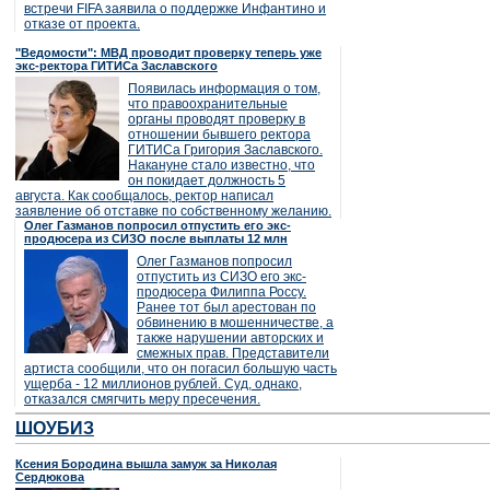
встречи FIFA заявила о поддержке Инфантино и
отказе от проекта.
"Ведомости": МВД проводит проверку теперь уже
экс-ректора ГИТИСа Заславского
Появилась информация о том,
что правоохранительные
органы проводят проверку в
отношении бывшего ректора
ГИТИСа Григория Заславского.
Накануне стало известно, что
он покидает должность 5
августа. Как сообщалось, ректор написал
заявление об отставке по собственному желанию.
Олег Газманов попросил отпустить его экс-
продюсера из СИЗО после выплаты 12 млн
Олег Газманов попросил
отпустить из СИЗО его экс-
продюсера Филиппа Россу.
Ранее тот был арестован по
обвинению в мошенничестве, а
также нарушении авторских и
смежных прав. Представители
артиста сообщили, что он погасил большую часть
ущерба - 12 миллионов рублей. Суд, однако,
отказался смягчить меру пресечения.
ШОУБИЗ
Ксения Бородина вышла замуж за Николая
Сердюкова