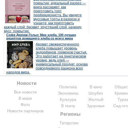
покрытие, идеальный разрез —
книга расскажет, как
приготовить торт
перфекциониста. Вы увидите
муссовые торты в разрезе и
узнаете, как приготовить
каждый слой: бисквит, хрустящий слой, начинку,
мусс, покрытие.
Софи Дюпюи-Голье: Мир хлеба. 100 лучших
рецептов домашнего хлеба со всего мира
Аромат свежеиспеченного
хлеба повышает уровень
эндорфинов, гормонов счастья.
Это работает на генетическом
уровне, ведь хлеб —
универсальный продукт, основа
повседневного рациона всех
народов мира.
Новости
Политика
В кино
Общес
Все новости
Экономика
Шоубиз
Крими
В мире
Культура
Желтый
Тури
Фото
В театр
Здоровье
Сад-ог
Новости партнеров
Регионы
Татарстан