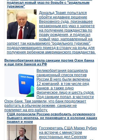
подписал новый указ по борьбе с "родильным
туризмом"
Дональд Трамп попытался
обойти недавнее решение
Верховного суда, признавшее
незаконным его указ о запрете
на получение гражданства по
праву рождения, и подписал
новый указ, направленный на
запрет так называемого "родильного туризма",
подразумевающего приезд в страну на роды для
получения ребенком американского гражданства.
Великобритания ввела санкции против Озон банка
и еще пяти банков из РФ
Великобритания расширила
санкционный список против
России.В него были включены
12 компаний, в том числе ряд
банков, а также одно
физическое лицо и шесть судов.
Под санкции попал, в частности
Озон банк. Там заявили, что банк продолжает
работать в обычном режиме, санкции не
повлияют на его работу.
США попросили Россию освободить осужденного
бывшего морпеха, не принявшего в колонии наших
правил и норм
Госсекретарь США Марко Рубио
на встрече с министром
иностранных дел Сергеем