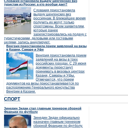
Словакия остановила выдачу шенгенских виз
туристам из России: а кто вообще дает?
Словакия приостановила
выдачу шенгенских виз
россиянам. В ближайшее время
получить их могут только
спортсмены. Всем заявителям,
которые ранее
зарегистрировались на подачу с
туристическими, деловыми или гостевыми
целями, запись аннулируют.
Венгрия приостановила прием заявлений на визы
в Казани, Самаре и Уфе
Венгрия приостановила прием
заявлений на визы в трех
российских городах. С 29 июня
документы перестанут
принимать в визовых центрах
Казани, Самары и Уфы.
Отмечается, что прием
документов на визы приостанавливается по
распоряжению Генерального консульства
Венгрии в Казани.
СПОРТ
Зинедин Зидан стал главным тренером сборной
Франции по футболу
Зинедин Зидан официально
назначен главным тренером
сборной Франции по футболу.