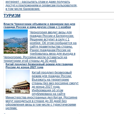
интернет - рассылать спам и даже получать
доступ к приложениям и сервисам пользователя,
в том числе банковские.
ТУРИЗМ
Власти Черногории объявили о введении виз для
граждан России и ряда других стран с 1 ноября
Черногория вводит визы для
граждан России и Белоруссии.
Решение вступит в силу с 1
ноября. Об этом сообщается на
сайте правительства страны.
Ранее гражданам России не
требовалась виза для въезда в
Черногорию. Россияне могли оставаться на
территории этой страны до 30 дней.
Китай продлил безвизовый режим для граждан
России до конца 2027 года
Китай продлил безвизовый
режим для граждан России.
Въезжать на территорию
страны без виз россияне смогут
до конца 2027 года.
Информация об этом
опубликована на сайте
Министерства иностранных дел Китая. Россияне
могут находиться в стране до 30 дней без
оформления визы в том числе с туристическими
целями.