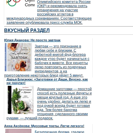
Олимпийского комитета России
(ОКР) и рекомендовала снять
ограничения на участие
российских атлетов в
международных соревнваниях. Соответствующее
заявление опубликовала пресс-служба МОК.
ВКУСНЫЙ РАЗДЕЛ
Юлия Дианова: Не просто завтрак
Завтрак — это признание в
любви себе и близким. С
дебютной книгой фуд-блогера
каждое утро будет начинаться с
бабочек в животе. Все рецепты
легко повторить из подручных
ингредиентов, а на
приготовление некоторых блюд уйдет 5 минут.
Дарья Близнюк: «Заготовки от Даши. Вкусно, как
ни «крути»!
Домашние заготовки — простой
способ есть полезные фрукты и
овощи круглый год. А еще это
очень удобно: делать их легко и
под рукой всегда будет готовая
еда. Тем более баночка
угощения, сделанного своими
руками, — лучший подарок.
Анна Аксёнова: Муссовые торты. Легче легкого!
Безупречная форма, гладкое