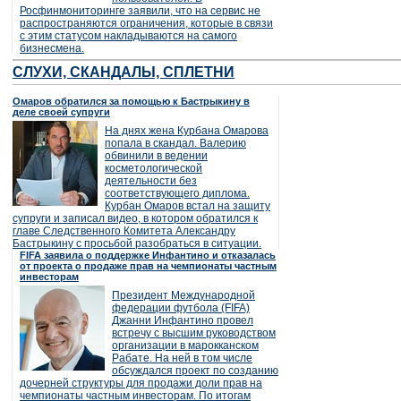
Росфинмониторинге заявили, что на сервис не
распространяются ограничения, которые в связи
с этим статусом накладываются на самого
бизнесмена.
СЛУХИ, СКАНДАЛЫ, СПЛЕТНИ
Омаров обратился за помощью к Бастрыкину в
деле своей супруги
На днях жена Курбана Омарова
попала в скандал. Валерию
обвинили в ведении
косметологической
деятельности без
соответствующего диплома.
Курбан Омаров встал на защиту
супруги и записал видео, в котором обратился к
главе Следственного Комитета Александру
Бастрыкину с просьбой разобраться в ситуации.
FIFA заявила о поддержке Инфантино и отказалась
от проекта о продаже прав на чемпионаты частным
инвесторам
Президент Международной
федерации футбола (FIFA)
Джанни Инфантино провел
встречу с высшим руководством
организации в марокканском
Рабате. На ней в том числе
обсуждался проект по созданию
дочерней структуры для продажи доли прав на
чемпионаты частным инвесторам. По итогам