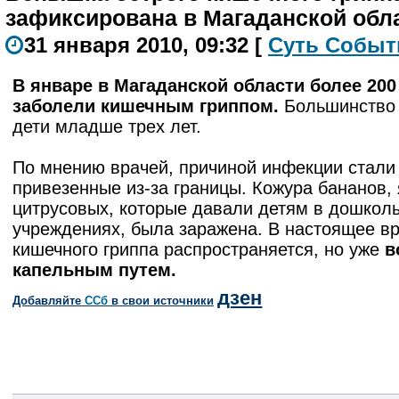
зафиксирована в Магаданской обл
31 января 2010, 09:32
[
С
уть
С
о
б
ыт
В январе в Магаданской области более 200
заболели кишечным гриппом.
Большинство 
дети младше трех лет.
По мнению врачей, причиной инфекции стали
привезенные из-за границы. Кожура бананов, 
цитрусовых, которые давали детям в дошкол
учреждениях, была заражена. В настоящее в
кишечного гриппа распространяется, но уже
в
капельным путем.
дзен
Добавляйте
CСб
в свои источники