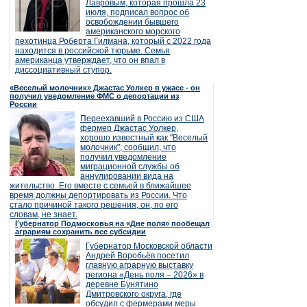
Лавровым, которая прошла 23
июля, подписал вопрос об
освобождении бывшего
американского морского
пехотинца Роберта Гилмана, который с 2022 года
находится в российской тюрьме. Семья
американца утверждает, что он впал в
диссоциативный ступор.
«Веселый молочник» Джастас Уолкер в ужасе - он
получил уведомление ФМС о депортации из
России
Переехавший в Россию из США
фермер Джастас Уолкер,
хорошо известный как "Веселый
молочник", сообщил, что
получил уведомление
миграционной службы об
аннулировании вида на
жительство. Его вместе с семьей в ближайшее
время должны депортировать из России. Что
стало причиной такого решения, он, по его
словам, не знает.
Губернатор Подмосковья на «Дне поля» пообещал
аграриям сохранить все субсидии
Губернатор Московской области
Андрей Воробьёв посетил
главную аграрную выставку
региона «День поля – 2026» в
деревне Бунятино
Дмитровского округа, где
обсудил с фермерами меры