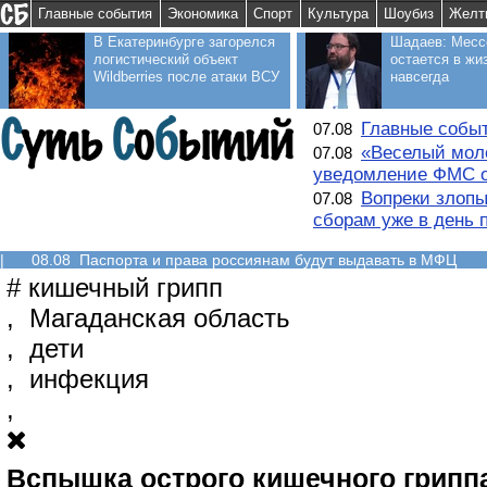
Главные события
Экономика
Спорт
Культура
Шоубиз
Желт
В Екатеринбурге загорелся
Шадаев: Месс
логистический объект
остается в жи
Wildberries после атаки ВСУ
навсегда
Главные событ
07.08
«Веселый моло
07.08
уведомление ФМС о
Вопреки злопы
07.08
сборам уже в день 
|
08.08 Паспорта и права россиянам будут выдавать в МФЦ
#
кишечный грипп
,
Магаданская область
,
дети
,
инфекция
,
Вспышка острого кишечного грипп