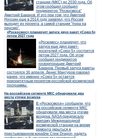
станции (МКС) до 2030 года. Об
этом сообщил сообщил
гендиректор "Роскосмоса"
Дмитрий Баканов. И это при том, что Дмитрий
Рогозин еще в 2014 году заявлял, что Россия
выходит из проекта, а самой станции "пора на
пенсию".
«Роскосмос» планирует запуск двух ракет «Союз-5»
летом 2027 года
«Роскомос» планирует, что
запуск еще двух ракет-
носителей «Союз-5» состоится
летом 2027 года. Об этом
сообщил гендиректор
госкорпорации Дмитрий
Баканов. Первый запуск ракеты
состоялся 30 апреля. Денис Мантуров говорил
ранее, что именно «Союз-5» остается
приоритетным проектом российской космической
программы.
На российском сегменте МКС обнаружили два
места утечки воздуха
В «Роскосмосе» сообщили, что
на российском сегменте МКС
обнаружили два места утечки
воздуха. NASA предписало
экипажу Международной
космической станции на время
ремонта укрыться в
пристыкованном корабле Crew Dragon, надеть