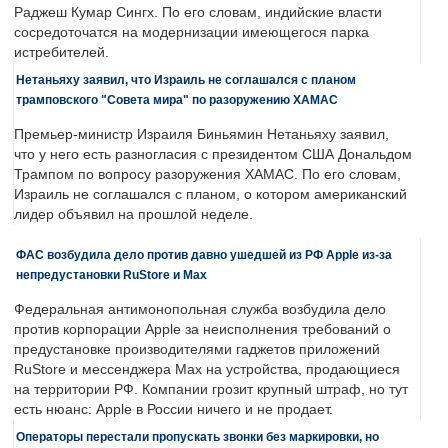
Раджеш Кумар Сингх. По его словам, индийские власти
сосредоточатся на модернизации имеющегося парка
истребителей.
Нетаньяху заявил, что Израиль не соглашался с планом
трамповского "Совета мира" по разоружению ХАМАС
Премьер-министр Израиля Биньямин Нетаньяху заявил,
что у него есть разногласия с президентом США Дональдом
Трампом по вопросу разоружения ХАМАС. По его словам,
Израиль не соглашался с планом, о котором американский
лидер объявил на прошлой неделе.
ФАС возбудила дело против давно ушедшей из РФ Apple из-за
непредустановки RuStore и Max
Федеральная антимонопольная служба возбудила дело
против корпорации Apple за неисполнения требований о
предустановке производителями гаджетов приложений
RuStore и мессенджера Max на устройства, продающиеся
на территории РФ. Компании грозит крупный штраф, но тут
есть нюанс: Apple в России ничего и не продает.
Операторы перестали пропускать звонки без маркировки, но