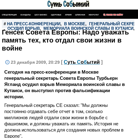
СПЕЦОПЕРАЦИЯ
СКАНДАЛЫ
ШОУ-БИЗНЕС
ЗДОРОВЬЕ
АРМИЯ
ШПИОНАЖ
НЕКРОЛОГ
ПОИСК ПО САЙТУ
#
НА ПРЕСС-КОНФЕРЕНЦИИ
,
В МОСКВЕ
,
ГЕНЕРАЛЬНЫЙ СЕКРЕТ
,
ОСУДИЛ ВЗРЫВ
,
МЕМОРИАЛА ВОИНСКОЙ СЛАВЫ В КУТАИСИ
,
Генсек Совета Европы: Надо уважать
память тех, кто отдал свои жизни в
войне
[
С
уть
С
о
б
ытий
]
23 декабря 2009, 20:29
Сегодня на пресс-конференции в Москве
генеральный секретарь Совета Европы Турбьерн
Ягланд осудил взрыв Мемориала воинской славы в
Кутаиси, он выступил против фальсификации
истории.
Генеральный секретарь СЕ сказал: "Мы должны
постоянно отдавать себе отчет в том, сколько
миллионов людей отдали свои жизни в борьбе с
фашизмом, и должны уважать их память. История не
должна использоваться для создания новых проблем в
Европе".