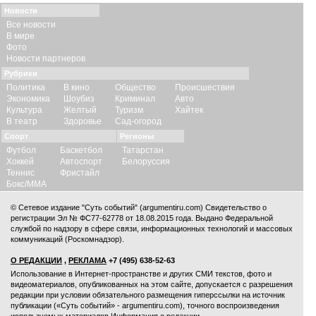
Новости
Все новости
В мире
Фото
Новости партнеров
Рубрики
Политика
В кино
Общество
Происшествия
Экономика
Шоубиз
Криминал
Авто
Культура
Желтый
Туризм
Хайтек
В театр
Здоровье
Сад-огород
Спорт
Регионы
Футбол
Баскетбол
Татарстан
Хоккей
Автоспорт
Белоруссия
Теннис
Фристайл
Бокс/ММА
© Сетевое издание "Суть событий" (argumentiru.com) Свидетельство о
регистрации Эл № ФС77-62778 от 18.08.2015 года. Выдано Федеральной
службой по надзору в сфере связи, информационных технологий и массовых
коммуникаций (Роскомнадзор).
О РЕДАКЦИИ
,
РЕКЛАМА
+7 (495) 638-52-63
Использование в Интернет-пространстве и других СМИ текстов, фото и
видеоматериалов, опубликованных на этом сайте, допускается с
разрешения
редакции
при условии обязательного размещения гиперссылки на источник
публикации («Суть событий» - argumentiru.com), точного воспроизведения