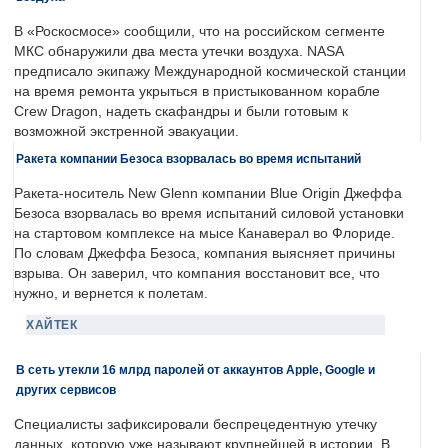
В «Роскосмосе» сообщили, что на российском сегменте
МКС обнаружили два места утечки воздуха. NASA
предписало экипажу Международной космической станции
на время ремонта укрыться в пристыкованном корабле
Crew Dragon, надеть скафандры и были готовым к
возможной экстренной эвакуации.
Ракета компании Безоса взорвалась во время испытаний
Ракета-носитель New Glenn компании Blue Origin Джеффа
Безоса взорвалась во время испытаний силовой установки
на стартовом комплексе на мысе Канаверал во Флориде.
По словам Джеффа Безоса, компания выясняет причины
взрыва. Он заверил, что компания восстановит все, что
нужно, и вернется к полетам.
ХАЙТЕК
В сеть утекли 16 млрд паролей от аккаунтов Apple, Google и
других сервисов
Специалисты зафиксировали беспрецедентную утечку
данных, которую уже называют крупнейшей в истории. В