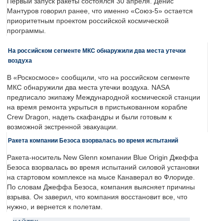
Первый запуск ракеты состоялся 30 апреля. Денис
Мантуров говорил ранее, что именно «Союз-5» остается
приоритетным проектом российской космической
программы.
На российском сегменте МКС обнаружили два места утечки
воздуха
В «Роскосмосе» сообщили, что на российском сегменте
МКС обнаружили два места утечки воздуха. NASA
предписало экипажу Международной космической станции
на время ремонта укрыться в пристыкованном корабле
Crew Dragon, надеть скафандры и были готовым к
возможной экстренной эвакуации.
Ракета компании Безоса взорвалась во время испытаний
Ракета-носитель New Glenn компании Blue Origin Джеффа
Безоса взорвалась во время испытаний силовой установки
на стартовом комплексе на мысе Канаверал во Флориде.
По словам Джеффа Безоса, компания выясняет причины
взрыва. Он заверил, что компания восстановит все, что
нужно, и вернется к полетам.