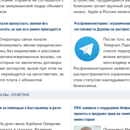
словам, Израиль не соглашался с
устройства, продающиеся на
ром американский лидер объявил
Компании грозит крупный штр
еле.
нюанс: Apple в России ничего
али пропускать звонки без
Росфинмониторинг: ограничения
латить за них все равно приходится
экстремиста Дурова не распрос
Операторы связи начали
После того, к
блокировать звонки юридических
Telegram Пав
лиц без маркировки и массовые
список террор
автоматизированные вызовы, на
возник вопрос
которые не заключены договоры.
мессенджер и
ам экспертов, вызов при этом не
Росфинмониторинге заявили, 
 переводится на автоответчик, за
распространяются ограничени
ся плата с абонентов.
этим статусом накладываютс
бизнесмена.
ДАЛЫ, СПЛЕТНИ
я за помощью к Бастрыкину в деле
FIFA заявила о поддержке Инфа
проекта о продаже прав на чем
инвесторам
На днях жена Курбана Омарова
попала в скандал. Валерию
Президент М