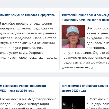
 вышла замуж за Николая Сердюкова
Виктория Боня о своем восхожд
"Удивило молчание коллег по ш
В декабре прошлого года Ксения
Бородина получила предложение
Виктория Бон
руки и сердца от своего избранника
назад осущес
Николая Сердюкова. Пара не стала
ей удалось вз
тянуть с оформлением отношений
делилась, с к
естно, они уже расписались.
опасностями 
а в узком кругу. Устроить
на пути к вершине. Однако е
планирует через несколько недель.
практически незамеченным 
представителями шоу-бизнес
удивило телезвезду.
м скептиков, Россия продолжит
«Роскосмос» планирует запуск 
МКС - пока до 2030 года
летом 2027 года
"Роскосмос" и NASA договорились о
«Роскомос» пл
продлении срока эксплуатации
еще двух рак
Международной космической
«Союз-5» сос