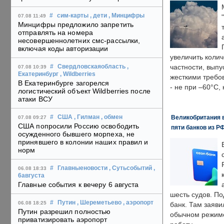
#
сим-карты
, дети
, Минцифры
07.08 11:49
Минцифры предложило запретить
отправлять на номера
несовершеннолетних смс-рассылки,
включая коды авторизации
увеличить колич
частности, выпу
#
Свердловскаяобласть
,
07.08 10:39
Екатеринбург
, Wildberries
жесткими требо
В Екатеринбурге загорелся
- не при –60°C,
логистический объект Wildberries после
атаки ВСУ
Великобритания в
#
США
, Гилман
, обмен
07.08 09:27
США попросили Россию освободить
пяти банков из Р
осужденного бывшего морпеха, не
принявшего в колонии наших правил и
норм
#
Главныеновости
, Сутьсобытий
,
06.08 18:33
6августа
Главные события к вечеру 6 августа
шесть судов. По
#
Путин
, Шереметьево
, аэропорт
06.08 18:25
банк. Там заяви
Путин разрешил полностью
обычном режиме
приватизировать аэропорт