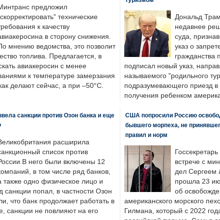
Минтранс предложил
"скорректировать" технические
Дональд Трам
требования к качеству
недавнее реш
авиакеросина в сторону снижения.
суда, призна
По мнению ведомства, это позволит
указ о запрет
ество топлива. Предлагается, в
гражданства 
скать авиакеросин с менее
подписал новый указ, направ
ваниями к температуре замерзания
называемого "родильного тур
 как делают сейчас, а при –50°C.
подразумевающего приезд в 
получения ребенком америка
вела санкции против Озон банка и еще
США попросили Россию освобо
Ф
бывшего морпеха, не принявшег
правил и норм
Великобритания расширила
санкционный список против
Госсекретарь
России.В него были включены 12
встрече с ми
компаний, в том числе ряд банков,
дел Сергеем 
а также одно физическое лицо и
прошла 23 ию
д санкции попал, в частности Озон
об освобожде
ли, что банк продолжает работать в
американского морского пех
, санкции не повлияют на его
Гилмана, который с 2022 год