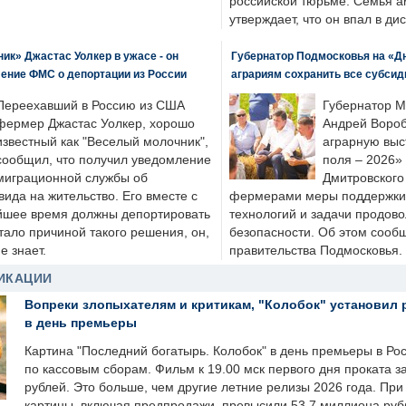
российской тюрьме. Семья 
утверждает, что он впал в ди
к» Джастас Уолкер в ужасе - он
Губернатор Подмосковья на «Д
ение ФМС о депортации из России
аграриям сохранить все субсид
Переехавший в Россию из США
Губернатор М
фермер Джастас Уолкер, хорошо
Андрей Вороб
известный как "Веселый молочник",
аграрную выс
сообщил, что получил уведомление
поля – 2026»
миграционной службы об
Дмитровского 
ида на жительство. Его вместе с
фермерами меры поддержки
йшее время должны депортировать
технологий и задачи продов
стало причиной такого решения, он,
безопасности. Об этом сооб
е знает.
правительства Подмосковья.
ИКАЦИИ
Вопреки злопыхателям и критикам, "Колобок" установил 
в день премьеры
Картина "Последний богатырь. Колобок" в день премьеры в Ро
по кассовым сборам. Фильм к 19.00 мск первого дня проката 
рублей. Это больше, чем другие летние релизы 2026 года. Пр
картины, включая предпродажи, превысили 53,7 миллиона руб