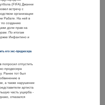
тбола (FIFA) Джанни
овел встречу с
одством организации
м Рабате. На ней в
т по созданию
дажи доли прав на
рам. По итогам
держке Инфантино и
ить его экс-продюсера
в попросил отпустить
экс-продюсера
у. Ранее тот был
 обвинению в
е, а также нарушении
редставители артиста
льшую часть ущерба -
днако, отказался