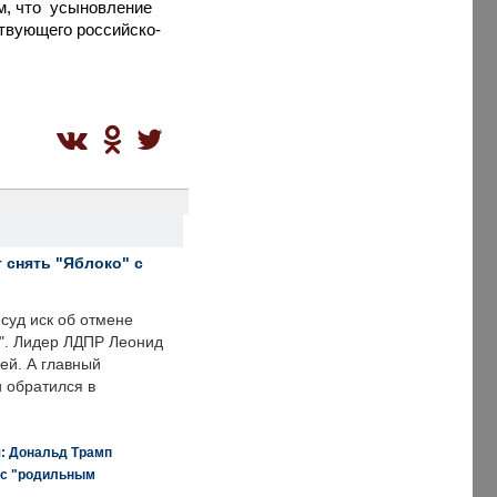
м, что усыновление
твующего российско-
 снять "Яблоко" с
суд иск об отмене
о". Лидер ЛДПР Леонид
ей. А главный
и обратился в
я: Дональд Трамп
 с "родильным