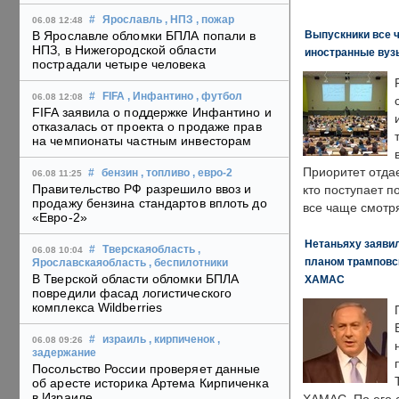
#
Ярославль
, НПЗ
, пожар
06.08 12:48
Выпускники все 
В Ярославле обломки БПЛА попали в
НПЗ, в Нижегородской области
иностранные вуз
пострадали четыре человека
#
FIFA
, Инфантино
, футбол
06.08 12:08
FIFA заявила о поддержке Инфантино и
отказалась от проекта о продаже прав
на чемпионаты частным инвесторам
Приоритет отда
#
бензин
, топливо
, евро-2
06.08 11:25
Правительство РФ разрешило ввоз и
кто поступает п
продажу бензина стандартов вплоть до
все чаще смотря
«Евро-2»
Нетаньяху заявил
#
Тверскаяобласть
,
06.08 10:04
планом трамповс
Ярославскаяобласть
, беспилотники
В Тверской области обломки БПЛА
ХАМАС
повредили фасад логистического
комплекса Wildberries
#
израиль
, кирпиченок
,
06.08 09:26
задержание
Посольство России проверяет данные
об аресте историка Артема Кирпиченка
в Израиле