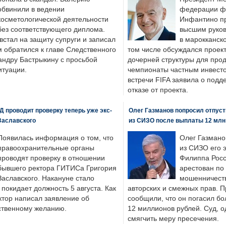
обвинили в ведении
федерации фу
косметологической деятельности
Инфантино пр
без соответствующего диплома.
высшим руков
стал на защиту супруги и записал
в марокканско
м обратился к главе Следственного
том числе обсуждался проек
андру Бастрыкину с просьбой
дочерней структуры для про
итуации.
чемпионаты частным инвесто
встречи FIFA заявила о под
отказе от проекта.
 проводит проверку теперь уже экс-
Олег Газманов попросил отпуст
Заславского
из СИЗО после выплаты 12 млн
Появилась информация о том, что
Олег Газмано
правоохранительные органы
из СИЗО его 
проводят проверку в отношении
Филиппа Росс
бывшего ректора ГИТИСа Григория
арестован по
Заславского. Накануне стало
мошенничеств
н покидает должность 5 августа. Как
авторских и смежных прав. П
ктор написал заявление об
сообщили, что он погасил бо
бственному желанию.
12 миллионов рублей. Суд, о
смягчить меру пресечения.