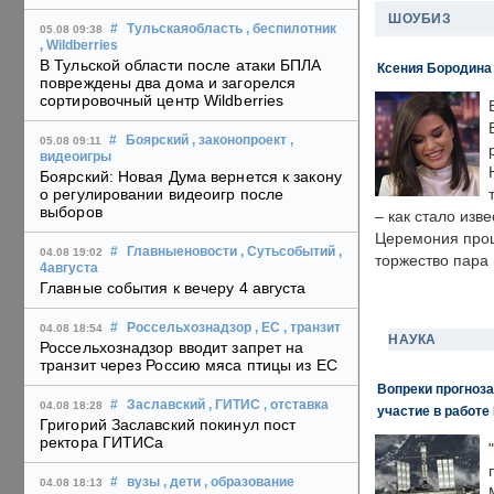
ШОУБИЗ
#
Тульскаяобласть
, беспилотник
05.08 09:38
, Wildberries
В Тульской области после атаки БПЛА
Ксения Бородина
повреждены два дома и загорелся
сортировочный центр Wildberries
#
Боярский
, законопроект
,
05.08 09:11
видеоигры
Боярский: Новая Дума вернется к закону
о регулировании видеоигр после
выборов
– как стало изв
Церемония прошл
#
Главныеновости
, Сутьсобытий
,
04.08 19:02
торжество пара 
4августа
Главные события к вечеру 4 августа
#
Россельхознадзор
, ЕС
, транзит
04.08 18:54
НАУКА
Россельхознадзор вводит запрет на
транзит через Россию мяса птицы из ЕС
Вопреки прогноза
#
Заславский
, ГИТИС
, отставка
04.08 18:28
участие в работе 
Григорий Заславский покинул пост
ректора ГИТИСа
#
вузы
, дети
, образование
04.08 18:13