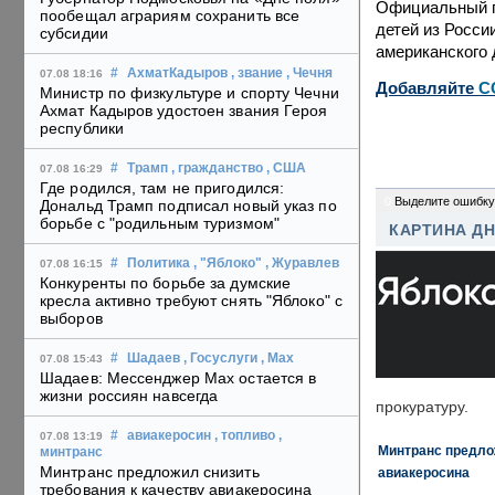
Официальный п
пообещал аграриям сохранить все
детей из Росси
субсидии
американского 
#
АхматКадыров
, звание
, Чечня
07.08 18:16
Добавляйте
C
Министр по физкультуре и спорту Чечни
Ахмат Кадыров удостоен звания Героя
республики
#
Трамп
, гражданство
, США
07.08 16:29
Где родился, там не пригодился:
0
Выделите ошибку
Дональд Трамп подписал новый указ по
борьбе с "родильным туризмом"
КАРТИНА Д
#
Политика
, "Яблоко"
, Журавлев
07.08 16:15
Конкуренты по борьбе за думские
кресла активно требуют снять "Яблоко" с
выборов
#
Шадаев
, Госуслуги
, Max
07.08 15:43
Шадаев: Мессенджер Max остается в
жизни россиян навсегда
прокуратуру.
#
авиакеросин
, топливо
,
07.08 13:19
Минтранс предлож
минтранс
Минтранс предложил снизить
авиакеросина
требования к качеству авиакеросина