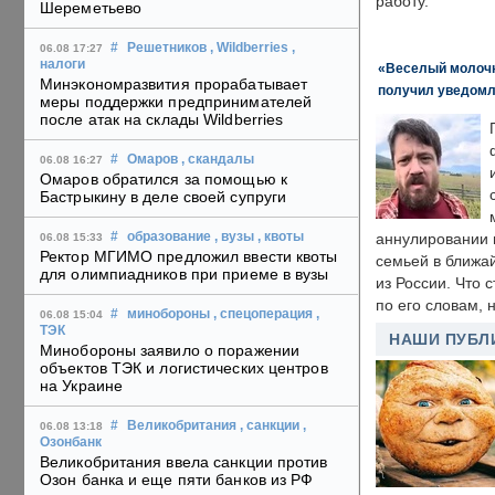
работу.
Шереметьево
#
Решетников
, Wildberries
,
06.08 17:27
налоги
«Веселый молочни
Минэкономразвития прорабатывает
получил уведомл
меры поддержки предпринимателей
после атак на склады Wildberries
#
Омаров
, скандалы
06.08 16:27
Омаров обратился за помощью к
Бастрыкину в деле своей супруги
#
образование
, вузы
, квоты
аннулировании в
06.08 15:33
Ректор МГИМО предложил ввести квоты
семьей в ближа
для олимпиадников при приеме в вузы
из России. Что 
по его словам, н
#
минобороны
, спецоперация
,
06.08 15:04
ТЭК
НАШИ ПУБЛ
Минобороны заявило о поражении
объектов ТЭК и логистических центров
на Украине
#
Великобритания
, санкции
,
06.08 13:18
Озонбанк
Великобритания ввела санкции против
Озон банка и еще пяти банков из РФ