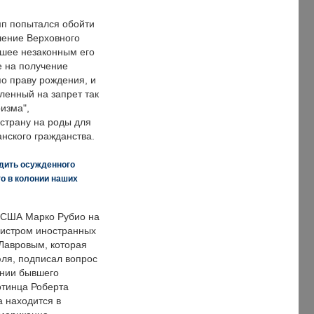
п попытался обойти
ение Верховного
вшее незаконным его
е на получение
по праву рождения, и
ленный на запрет так
изма",
страну на роды для
нского гражданства.
дить осужденного
о в колонии наших
 США Марко Рубио на
нистром иностранных
Лавровым, которая
ля, подписал вопрос
нии бывшего
отинца Роберта
а находится в