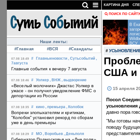
КАРТИНА ДНЯ
СПЕ
ПОИСК ПО САЙТ
В Ека
загор
логис
Wildb
Наши ленты:
ВСУ
#Главная
#ВСЯ
#Скандалы
#
УСЫНОВЛЕНИЕ
Пробле
#
Главныеновости
, Сутьсобытий
,
07.08 18:49
7августа
Главные события к вечеру 7 августа
США и 
#
Уолкер
, ВНЖ
, выдворение
07.08 18:46
«Веселый молочник» Джастас Уолкер в
15 апреля 2
ужасе - он получил уведомление ФМС о
депортации из России
Посол Соедин
усыновления 
#
кино
, премьера
, Колобок
07.08 18:35
давно пора гов
Вопреки злопыхателям и критикам,
"Колобок" установил рекорд по сборам
"Мы готовы нач
уже в день премьеры
поводу будущег
представителям
#
МО
, Воробьев
, Деньполя
07.08 18:29
Губернатор Подмосковья на «Дне поля»