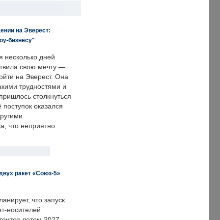
ении на Эверест:
оу-бизнесу"
я несколько дней
твила свою мечту —
ойти на Эверест. Она
акими трудностями и
пришлось столкнуться
ё поступок оказался
другими
а, что неприятно
двух ракет «Союз-5»
анирует, что запуск
ет-носителей
тоится летом 2027