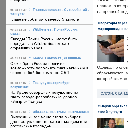
ХАМАС. По его 
планом, о кото
#
Главныеновости
, Сутьсобытий
,
05.08 18:39
на прошлой нед
5августа
Главные события к вечеру 5 августа
Операторы перест
маркировки, но п
#
Wildberries
, ПочтаРоссии
,
05.08 18:38
склад
Склады "Почты России" могут быть
переданы в Wildberries вместо
сгоревших хабов
#
банки
, банкомат
, наличные
05.08 18:03
С октября в России появится
Однако, по слов
возможность пополнять счет наличными
через любой банкомат по СБП
сбрасывается, а
который взимает
#
Ткачук
, екатеринбург
,
05.08 17:07
покушение
На Урале совершили покушение на
СЛУХИ, СКАН
главу завода-разработчика дронов
«Упырь» Ткачука
Омаров обратилс
своей супруги
#
образование
, вузы
, выпускники
05.08 16:51
Выпускники все чаще стали выбирать
для поступления иностранные вузы или
российские колледжи