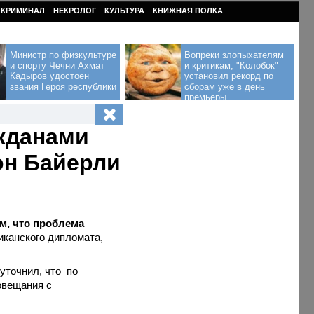
КРИМИНАЛ
НЕКРОЛОГ
КУЛЬТУРА
КНИЖНАЯ ПОЛКА
Министр по физкультуре
Вопреки злопыхателям
и спорту Чечни Ахмат
и критикам, "Колобок"
Кадыров удостоен
установил рекорд по
звания Героя республики
сборам уже в день
премьеры
жданами
он Байерли
м, что проблема
канского дипломата,
уточнил, что по
овещания с