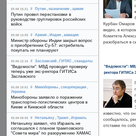
#
Путин
, назначение
, армия
05.08 16:21
Путин провел перестановки в
руководстве группировок российских
Курбан Омаров в
войск
видео, в которо
#
Армия
, Индия
, авиация
05.08 13:55
Комитета Алекс
Министр обороны Индии закрыл вопрос
разобраться в с
о приобретении Су-57: истребитель
покупать не планируют
#
Заславский
, ГИТИС
, скандалы
05.08 12:16
"Ведомости": МВД проводит проверку
"Ведомости": МВД
теперь уже экс-ректора ГИТИСа
ректора ГИТИСа 
Заславского
#
Минобороны
, спецоперация
,
05.08 10:01
Украина
Минобороны заявило о поражении
транспортно-логистических центров в
Киеве и Киевской области
известно, что о
#
Нетаньяху
, Трамп
, Израиль
05.08 09:55
сообщалось, ре
Нетаньяху заявил, что Израиль не
отставке по со
соглашался с планом трамповского
"Совета мира" по разоружению ХАМАС