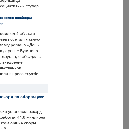
американца
ссоциативный ступор.
не поля» пообещал
ии
осковской области
ьёв посетил главную
тавку региона «День
 в деревне Бунятино
округа, где обсудил с
, внедрение
ольственной
щили в пресс-службе
рекорд по сборам уже
ссии установил рекорд
заработал 44,8 миллиона
и этом общие сборы
лей.