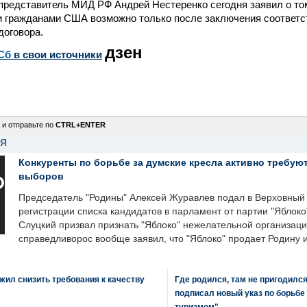
редставитель МИД РФ Андрей Нестеренко сегодня заявил о то
и гражданами США возможно только после заключения соответс
договора.
дзен
Сб
в свои источники
 и отправьте по
CTRL+ENTER
НЯ
Конкуренты по борьбе за думские кресла активно требуют
выборов
Председатель "Родины" Алексей Журавлев подал в Верховный 
регистрации списка кандидатов в парламент от партии "Яблок
Слуцкий призвал признать "Яблоко" нежелательной организаци
справедливорос вообще заявил, что "Яблоко" продает Родину 
ил снизить требования к качеству
Где родился, там не пригодилс
подписал новый указ по борьбе
туризмом"