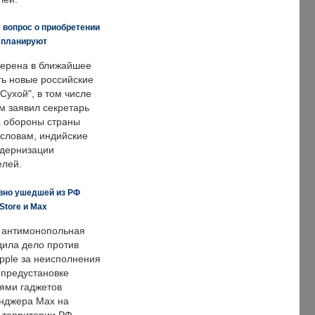
 вопрос о приобретении
е планируют
ерена в ближайшее
ть новые российские
Сухой", в том числе
м заявил секретарь
 обороны страны
 словам, индийские
одернизации
елей.
вно ушедшей из РФ
Store и Max
 антимонопольная
дила дело против
pple за неисполнения
 предустановке
ями гаджетов
енджера Max на