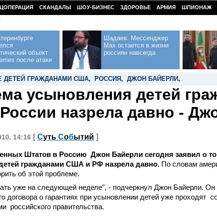
ЦОПЕРАЦИЯ
СКАНДАЛЫ
ШОУ-БИЗНЕС
ЗДОРОВЬЕ
АРМИЯ
ШПИОНАЖ
У
теринбурге
Шадаев: Мессенджер
елся
Max остается в жизни
тический объект
россиян навсегда
erries после атаки
 ДЕТЕЙ ГРАЖДАНАМИ США
,
РОССИЯ
,
ДЖОН БАЙЕРЛИ
,
ма усыновления детей гра
России назрела давно - Дж
[
С
уть
С
о
б
ытий
]
010, 14:16
енных Штатов в Россию Джон Байерли сегодня заявил о то
детей гражданами США и РФ назрела давно.
По словам амери
орить об этой проблеме.
ать уже на следующей неделе", - подчеркнул Джон Байерли. Он 
о договора о гарантиях при усыновлении детей уже проходят с
и российского правительства.