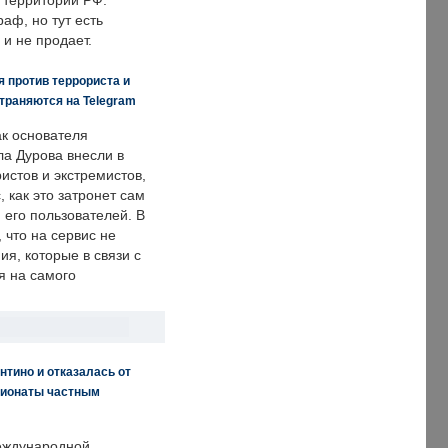
 территории РФ.
аф, но тут есть
 и не продает.
 против террориста и
траняются на Telegram
ак основателя
ла Дурова внесли в
истов и экстремистов,
, как это затронет сам
 его пользователей. В
что на сервис не
я, которые в связи с
я на самого
нтино и отказалась от
пионаты частным
еждународной