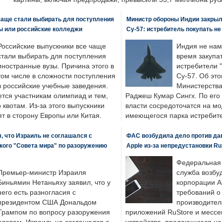
чаще стали выбирать для поступления
Министр обороны Индии закрыл
ы или российские колледжи
Су-57: истребитель покупать н
Российские выпускники все чаще
Индия не нам
стали выбирать для поступления
время закупа
иностранные вузы. Причина этого в
истребители "
том числе в сложности поступления
Су-57. Об это
в российские учебные заведения.
Министерства
ется участникам олимпиад и тем,
Раджеш Кумар Сингх. По его
о квотам. Из-за этого выпускники
власти сосредоточатся на м
т в сторону Европы или Китая.
имеющегося парка истребит
, что Израиль не соглашался с
ФАС возбудила дело против да
кого "Совета мира" по разоружению
Apple из-за непредустановки Ru
Федеральная
Премьер-министр Израиля
служба возбу
Биньямин Нетаньяху заявил, что у
корпорации A
него есть разногласия с
требований о
президентом США Дональдом
производител
Трампом по вопросу разоружения
приложений RuStore и месс