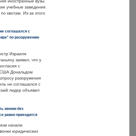
ния иностранные вузы.
кие учебные заведения.
по квотам. Из-за этого
 не соглашался с
мира" по разоружению
истр Израиля
аньяху заявил, что у
ногласия с
 США Дональдом
опросу разоружения
иль не соглашался с
ский лидер объявил
ь звонки без
все равно приходится
язи начали
звонки юридических