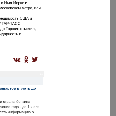
а в Нью-Йорке и
 московском метро, или
 решимость США и
 ИТАР-ТАСС.
др Торшин отметил,
идарность и
ec
андартов вплоть до
ии страны бензина
ечение года - до 1 июля
влять информацию о