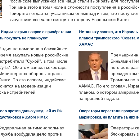
Российские выпускники все чаще стали выбирать для поступле
Причина этого в том числе в сложности поступления в российс
Приоритет отдается участникам олимпиад и тем, кто поступает 
выпускники все чаще смотрят в сторону Европы или Китая.
 Индии закрыл вопрос о приобретении
Нетаньяху заявил, что Израиль
ль покупать не планируют
планом трамповского "Совета 
ХАМАС
Индия не намерена в ближайшее
время закупать новые российские
Премьер-мин
истребители "Сухой", в том числе
Биньямин Нет
Су-57. Об этом заявил секретарь
него есть раз
Министерства обороны страны
президентом
ингх. По его словам, индийские
Трампом по в
точатся на модернизации
ХАМАС. По его словам, Изра
ка истребителей.
планом, о котором американ
на прошлой неделе.
ело против давно ушедшей из РФ
Операторы перестали пропускат
едустановки RuStore и Max
маркировки, но платить за них 
Федеральная антимонопольная
Операторы св
служба возбудила дело против
блокировать 