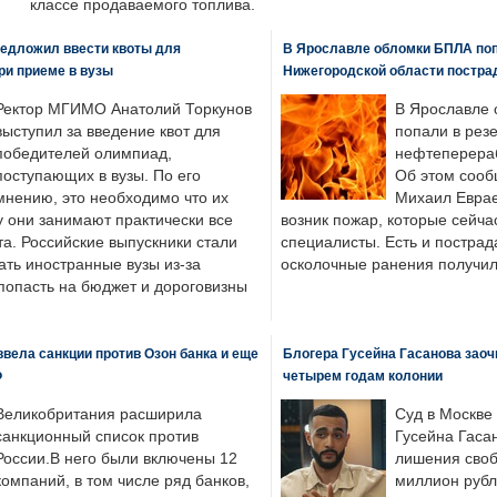
классе продаваемого топлива.
едложил ввести квоты для
В Ярославле обломки БПЛА поп
ри приеме в вузы
Нижегородской области постра
Ректор МГИМО Анатолий Торкунов
В Ярославле 
выступил за введение квот для
попали в рез
победителей олимпиад,
нефтеперера
поступающих в вузы. По его
Об этом сооб
мнению, это необходимо что их
Михаил Еврае
у они занимают практически все
возник пожар, которые сейча
а. Российские выпускники стали
специалисты. Есть и пострад
ать иностранные вузы из-за
осколочные ранения получил
попасть на бюджет и дороговизны
вела санкции против Озон банка и еще
Блогера Гусейна Гасанова заоч
Ф
четырем годам колонии
Великобритания расширила
Суд в Москве
санкционный список против
Гусейна Гаса
России.В него были включены 12
лишения своб
компаний, в том числе ряд банков,
миллион рубл