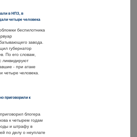
али в НПЗ, в
дали четыре человека
обломки беспилотника
ервуар
батывающего завода.
щил губернатор
в. По его словам,
с ликвидируют
авшие - при атаке
и четыре человека.
но приговорили к
 приговорил блогера
нова к четырем годам
оды и штрафу в
ей по делу о неуплате