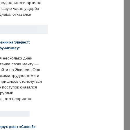
редставители артиста
льшую часть ущерба -
днако, отказался
ении на Эверест:
оу-бизнесу"
я несколько дней
твила свою мечту —
ойти на Эверест. Она
акими трудностями и
пришлось столкнуться
ё поступок оказался
другими
а, что неприятно
двух ракет «Союз-5»