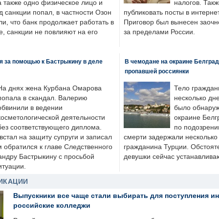
а также одно физическое лицо и
налогов. Так
д санкции попал, в частности Озон
публиковать посты в интернет
ли, что банк продолжает работать в
Приговор был вынесен заочно
, санкции не повлияют на его
за пределами России.
я за помощью к Бастрыкину в деле
В чемодане на окраине Белград
пропавшей россиянки
На днях жена Курбана Омарова
Тело граждан
попала в скандал. Валерию
несколько дне
обвинили в ведении
было обнаруж
косметологической деятельности
окраине Белг
без соответствующего диплома.
по подозрени
стал на защиту супруги и записал
смерти задержали несколько 
м обратился к главе Следственного
гражданина Турции. Обстоят
андру Бастрыкину с просьбой
девушки сейчас устанавлива
итуации.
ИКАЦИИ
Выпускники все чаще стали выбирать для поступления и
российские колледжи