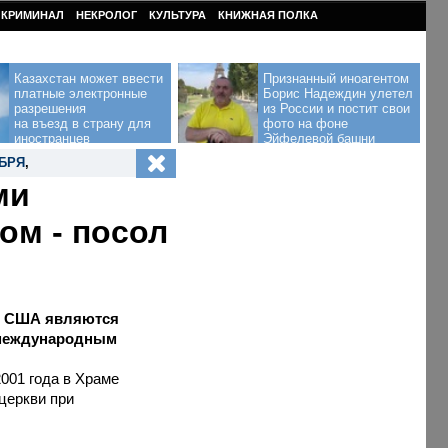
КРИМИНАЛ
НЕКРОЛОГ
КУЛЬТУРА
КНИЖНАЯ ПОЛКА
Казахстан может ввести
Признанный иноагентом
платные электронные
Борис Надеждин улетел
разрешения
из России и постит свои
на въезд в страну для
фото на фоне
иностранцев
Эйфелевой башни
ЯБРЯ
,
ми
ом - посол
 и США являются
- международным
2001 года в Храме
церкви при