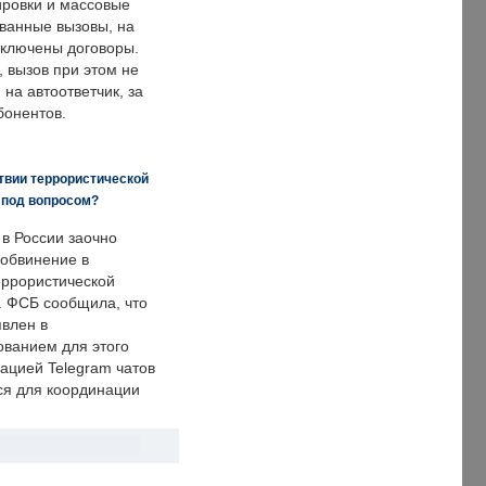
ировки и массовые
ванные вызовы, на
аключены договоры.
, вызов при этом не
на автоответчик, за
бонентов.
твии террористической
 под вопросом?
 в России заочно
обвинение в
еррористической
. ФСБ сообщила, что
явлен в
ванием для этого
ацией Telegram чатов
ся для координации