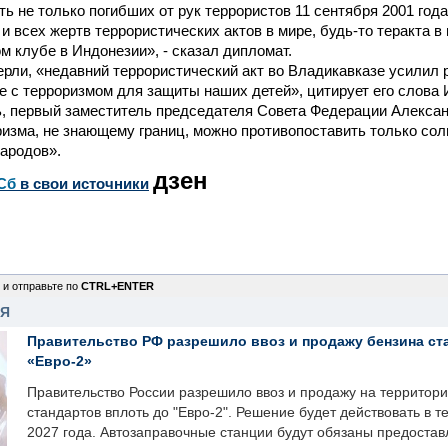
ь не только погибших от рук террористов 11 сентября 2001 год
 и всех жертв террористических актов в мире, будь-то теракта в
ом клубе в Индонезии», - сказал дипломат.
ерли, «недавний террористический акт во Владикавказе усилил
е с терроризмом для защиты наших детей», цитирует его слова
, первый заместитель председателя Совета Федерации Алексан
ризма, не знающему границ, можно противопоставить только сол
ародов».
дзен
Сб
в свои источники
 и отправьте по
CTRL+ENTER
НЯ
Правительство РФ разрешило ввоз и продажу бензина ст
«Евро-2»
Правительство России разрешило ввоз и продажу на территор
стандартов вплоть до "Евро-2". Решение будет действовать в т
2027 года. Автозаправочные станции будут обязаны предоста