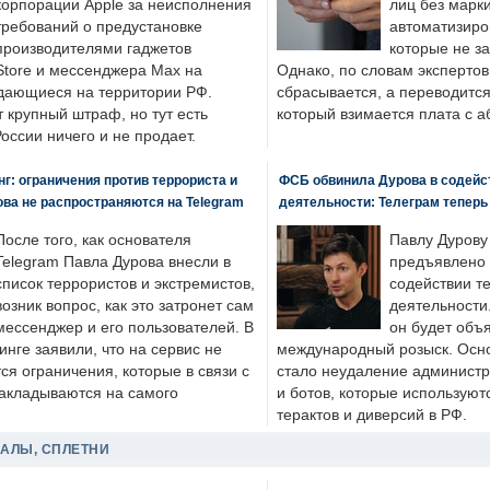
корпорации Apple за неисполнения
лиц без марк
требований о предустановке
автоматизиро
производителями гаджетов
которые не з
tore и мессенджера Max на
Однако, по словам экспертов
одающиеся на территории РФ.
сбрасывается, а переводится 
 крупный штраф, но тут есть
который взимается плата с а
России ничего и не продает.
: ограничения против террориста и
ФСБ обвинила Дурова в содейс
ва не распространяются на Telegram
деятельности: Телеграм теперь
После того, как основателя
Павлу Дурову
Telegram Павла Дурова внесли в
предъявлено 
список террористов и экстремистов,
содействии т
возник вопрос, как это затронет сам
деятельности
мессенджер и его пользователей. В
он будет объ
нге заявили, что на сервис не
международный розыск. Осно
я ограничения, которые в связи с
стало неудаление администр
накладываются на самого
и ботов, которые используют
терактов и диверсий в РФ.
ДАЛЫ, СПЛЕТНИ