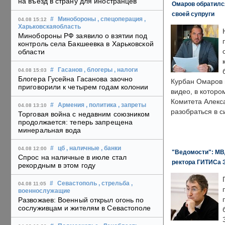
на въезд в страну для иностранцев
Омаров обратилс
своей супруги
#
Минобороны
, спецоперация
,
04.08 15:12
Харьковскаяобласть
Минобороны РФ заявило о взятии под
контроль села Бакшеевка в Харьковской
области
#
Гасанов
, блогеры
, налоги
04.08 15:03
Блогера Гусейна Гасанова заочно
Курбан Омаров в
приговорили к четырем годам колонии
видео, в которо
Комитета Алекс
#
Армения
, политика
, запреты
04.08 13:10
разобраться в с
Торговая война с недавним союзником
продолжается: теперь запрещена
минеральная вода
#
цб
, наличные
, банки
04.08 12:00
"Ведомости": МВД
Спрос на наличные в июле стал
ректора ГИТИСа 
рекордным в этом году
#
Севастополь
, стрельба
,
04.08 11:05
военнослужащие
Развожаев: Военный открыл огонь по
сослуживцам и жителям в Севастополе