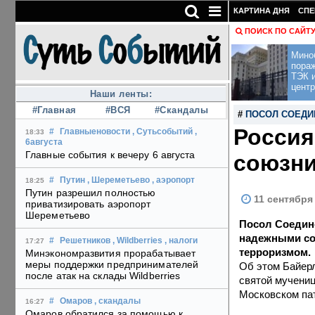
КАРТИНА ДНЯ
СПЕ
ПОИСК ПО САЙТ
Мино
пора
ТЭК и
центр
Наши ленты:
#Главная
#ВСЯ
#Скандалы
#
ПОСОЛ СОЕДИ
Россия
#
Главныеновости
, Сутьсобытий
,
18:33
6августа
Главные события к вечеру 6 августа
союзни
#
Путин
, Шереметьево
, аэропорт
18:25
Путин разрешил полностью
11 сентября
приватизировать аэропорт
Шереметьево
Посол Соедин
надежными со
#
Решетников
, Wildberries
, налоги
17:27
терроризмом.
Минэкономразвития прорабатывает
меры поддержки предпринимателей
Об этом Байерл
после атак на склады Wildberries
святой мучениц
Московском па
#
Омаров
, скандалы
16:27
Омаров обратился за помощью к