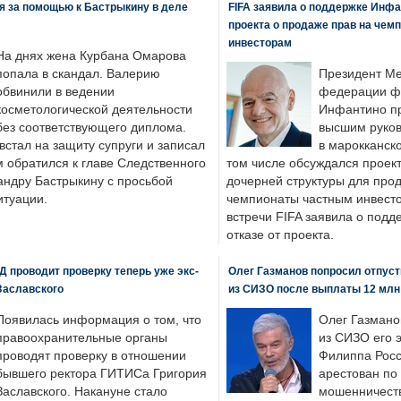
я за помощью к Бастрыкину в деле
FIFA заявила о поддержке Инфа
проекта о продаже прав на чем
инвесторам
На днях жена Курбана Омарова
попала в скандал. Валерию
Президент М
обвинили в ведении
федерации фу
косметологической деятельности
Инфантино пр
без соответствующего диплома.
высшим руков
стал на защиту супруги и записал
в марокканско
м обратился к главе Следственного
том числе обсуждался проек
андру Бастрыкину с просьбой
дочерней структуры для про
итуации.
чемпионаты частным инвесто
встречи FIFA заявила о под
отказе от проекта.
 проводит проверку теперь уже экс-
Олег Газманов попросил отпуст
Заславского
из СИЗО после выплаты 12 млн
Появилась информация о том, что
Олег Газмано
правоохранительные органы
из СИЗО его 
проводят проверку в отношении
Филиппа Росс
бывшего ректора ГИТИСа Григория
арестован по
Заславского. Накануне стало
мошенничеств