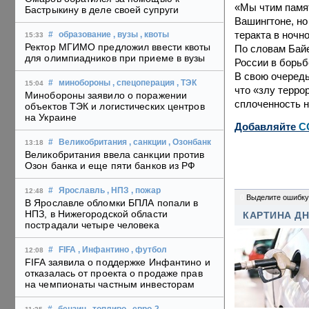
«Мы чтим памят
Бастрыкину в деле своей супруги
Вашингтоне, но
теракта в ночн
#
образование
, вузы
, квоты
15:33
Ректор МГИМО предложил ввести квоты
По словам Бай
для олимпиадников при приеме в вузы
России в борьб
В свою очередь
#
минобороны
, спецоперация
, ТЭК
15:04
что «злу терро
Минобороны заявило о поражении
сплоченность н
объектов ТЭК и логистических центров
на Украине
Добавляйте
C
#
Великобритания
, санкции
, Озонбанк
13:18
Великобритания ввела санкции против
Озон банка и еще пяти банков из РФ
#
Ярославль
, НПЗ
, пожар
12:48
0
Выделите ошибку
В Ярославле обломки БПЛА попали в
НПЗ, в Нижегородской области
КАРТИНА Д
пострадали четыре человека
#
FIFA
, Инфантино
, футбол
12:08
FIFA заявила о поддержке Инфантино и
отказалась от проекта о продаже прав
на чемпионаты частным инвесторам