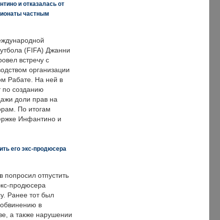
нтино и отказалась от
пионаты частным
еждународной
тбола (FIFA) Джанни
овел встречу с
одством организации
м Рабате. На ней в
т по созданию
дажи доли прав на
рам. По итогам
держке Инфантино и
ить его экс-продюсера
в попросил отпустить
экс-продюсера
у. Ранее тот был
 обвинению в
е, а также нарушении