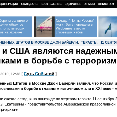
ЦОПЕРАЦИЯ
СКАНДАЛЫ
ШОУ-БИЗНЕС
ЗДОРОВЬЕ
АРМИЯ
ШПИОНАЖ
У
бороны заявило о
Склады "Почты России"
жении объектов
могут быть переданы в
 логистических
Wildberries вместо
ов на Украине
сгоревших хабов
НЕННЫХ ШТАТОВ В МОСКВЕ ДЖОН БАЙЕРЛИ
,
ТЕРАКТЫ
,
11 СЕНТ
 и США являются надежны
ками в борьбе с терроризм
[
С
уть
С
о
б
ытий
]
 2010, 12:38
енных Штатов в Москве Джон Байерли заявил, что Россия
юзниками в борьбе с главным источником зла в XXI веке 
и сказал сегодня на панихиде по жертвам теракта 11 сентября 
ы Екатерины - представительстве Американской православной 
триархате.