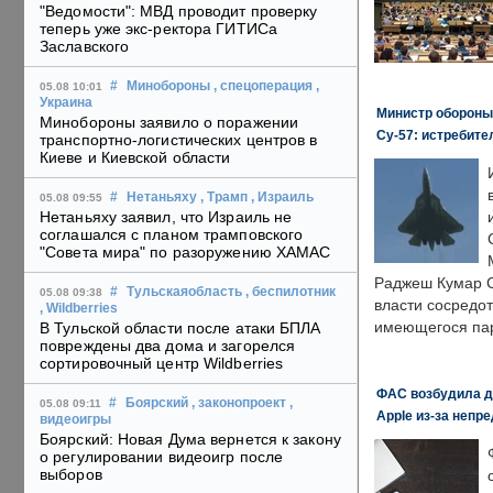
"Ведомости": МВД проводит проверку
теперь уже экс-ректора ГИТИСа
Заславского
#
Минобороны
, спецоперация
,
05.08 10:01
Украина
Министр обороны
Минобороны заявило о поражении
Су-57: истребите
транспортно-логистических центров в
Киеве и Киевской области
#
Нетаньяху
, Трамп
, Израиль
05.08 09:55
Нетаньяху заявил, что Израиль не
соглашался с планом трамповского
"Совета мира" по разоружению ХАМАС
Раджеш Кумар С
#
Тульскаяобласть
, беспилотник
05.08 09:38
власти сосредо
, Wildberries
имеющегося пар
В Тульской области после атаки БПЛА
повреждены два дома и загорелся
сортировочный центр Wildberries
ФАС возбудила д
#
Боярский
, законопроект
,
05.08 09:11
Apple из-за непр
видеоигры
Боярский: Новая Дума вернется к закону
о регулировании видеоигр после
выборов