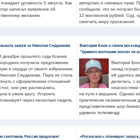
н покидает должность 5 августа. Как
авторских и смежных прав. П
ктор написал заявление об
сообщили, что он погасил бо
бственному желанию.
12 миллионов рублей. Суд, о
смягчить меру пресечения.
 вышла замуж за Николая Сердюкова
Виктория Боня о своем восхожд
"Удивило молчание коллег по ш
В декабре прошлого года Ксения
Бородина получила предложение
Виктория Бон
руки и сердца от своего избранника
назад осущес
Николая Сердюкова. Пара не стала
ей удалось вз
тянуть с оформлением отношений
делилась, с к
естно, они уже расписались.
опасностями 
а в узком кругу. Устроить
на пути к вершине. Однако е
планирует через несколько недель.
практически незамеченным 
представителями шоу-бизнес
удивило телезвезду.
м скептиков, Россия продолжит
«Роскосмос» планирует запуск 