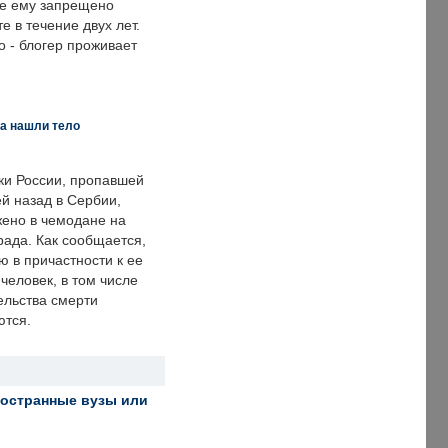
же ему запрещено
е в течение двух лет.
 - блогер проживает
а нашли тело
ки России, пропавшей
й назад в Сербии,
ено в чемодане на
рада. Как сообщается,
ю в причастности к ее
человек, в том числе
ельства смерти
ются.
ностранные вузы или