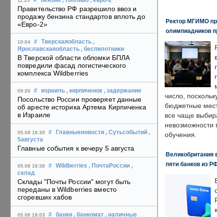
#
бензин
, топливо
, евро-2
11:25
Правительство РФ разрешило ввоз и
продажу бензина стандартов вплоть до
Ректор МГИМО пр
«Евро-2»
олимпиадников п
#
Тверскаяобласть
,
10:04
Ярославскаяобласть
, беспилотники
В Тверской области обломки БПЛА
повредили фасад логистического
комплекса Wildberries
#
израиль
, кирпиченок
, задержание
09:26
число, поскольк
Посольство России проверяет данные
бюджетные мест
об аресте историка Артема Кирпиченка
в Израиле
все чаще выбир
невозможности 
#
Главныеновости
, Сутьсобытий
,
05.08 18:39
обучения.
5августа
Главные события к вечеру 5 августа
Великобритания в
пяти банков из Р
#
Wildberries
, ПочтаРоссии
,
05.08 18:38
склад
Склады "Почты России" могут быть
переданы в Wildberries вместо
сгоревших хабов
#
банки
, банкомат
, наличные
05.08 18:03