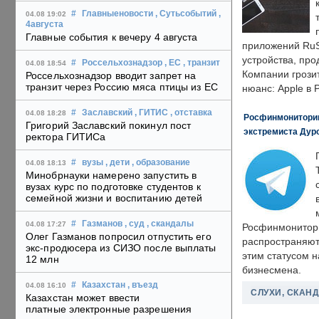
#
Главныеновости
, Сутьсобытий
,
04.08 19:02
4августа
Главные события к вечеру 4 августа
приложений RuS
устройства, пр
#
Россельхознадзор
, ЕС
, транзит
04.08 18:54
Компании грозит
Россельхознадзор вводит запрет на
транзит через Россию мяса птицы из ЕС
нюанс: Apple в 
#
Заславский
, ГИТИС
, отставка
04.08 18:28
Росфинмониторинг
Григорий Заславский покинул пост
экстремиста Дуро
ректора ГИТИСа
#
вузы
, дети
, образование
04.08 18:13
Минобрнауки намерено запустить в
вузах курс по подготовке студентов к
семейной жизни и воспитанию детей
#
Газманов
, суд
, скандалы
04.08 17:27
Росфинмонитори
Олег Газманов попросил отпустить его
распространяютс
экс-продюсера из СИЗО после выплаты
этим статусом 
12 млн
бизнесмена.
#
Казахстан
, въезд
04.08 16:10
СЛУХИ, СКАН
Казахстан может ввести
платные электронные разрешения