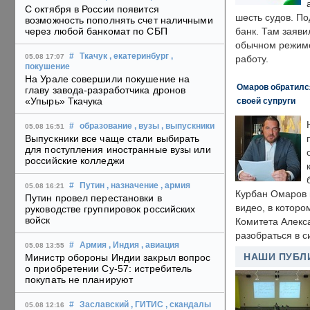
С октября в России появится
шесть судов. По
возможность пополнять счет наличными
через любой банкомат по СБП
банк. Там заяви
обычном режиме
#
Ткачук
, екатеринбург
,
05.08 17:07
работу.
покушение
На Урале совершили покушение на
Омаров обратилс
главу завода-разработчика дронов
«Упырь» Ткачука
своей супруги
#
образование
, вузы
, выпускники
05.08 16:51
Выпускники все чаще стали выбирать
для поступления иностранные вузы или
российские колледжи
#
Путин
, назначение
, армия
05.08 16:21
Курбан Омаров в
Путин провел перестановки в
видео, в которо
руководстве группировок российских
войск
Комитета Алекс
разобраться в с
#
Армия
, Индия
, авиация
05.08 13:55
НАШИ ПУБЛ
Министр обороны Индии закрыл вопрос
о приобретении Су-57: истребитель
покупать не планируют
#
Заславский
, ГИТИС
, скандалы
05.08 12:16