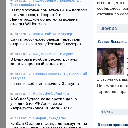
#
Подмосковье
, Ленобласть
,
04.08 10:20
известно, что о
Тверскаяобласть
сообщалось, ре
В Подмосковье при атаке БПЛА погибли
отставке по со
пять человек, в Тверской и
Ленинградской областях атакованы
склады Wildberries
ШОУБИЗ
#
банки
, сайты
, браузер
04.08 09:31
Сайты российских банков перестали
Ксения Бородина
открываться в зарубежных браузерах
#
МО
, Воробьев
, Видное
03.08 19:08
В Видном в ноябре реконструируют
канализационный коллектор
#
Главныеновости
, Сутьсобытий
,
03.08 18:49
3августа
– как стало изв
Главные события к вечеру 3 августа
Церемония прошл
торжество пара 
#
Apple
, ФАС
, RuStore
03.08 18:46
ФАС возбудила дело против давно
ушедшей из РФ Apple из-за
непредустановки RuStore и Max
НАУКА
#
Омаров
, скандалы
03.08 17:00
Курбан Омаров о скандале вокруг жены:
Вопреки прогноза