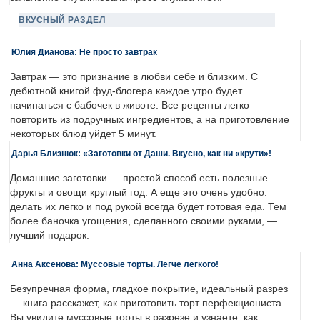
ВКУСНЫЙ РАЗДЕЛ
Юлия Дианова: Не просто завтрак
Завтрак — это признание в любви себе и близким. С
дебютной книгой фуд-блогера каждое утро будет
начинаться с бабочек в животе. Все рецепты легко
повторить из подручных ингредиентов, а на приготовление
некоторых блюд уйдет 5 минут.
Дарья Близнюк: «Заготовки от Даши. Вкусно, как ни «крути»!
Домашние заготовки — простой способ есть полезные
фрукты и овощи круглый год. А еще это очень удобно:
делать их легко и под рукой всегда будет готовая еда. Тем
более баночка угощения, сделанного своими руками, —
лучший подарок.
Анна Аксёнова: Муссовые торты. Легче легкого!
Безупречная форма, гладкое покрытие, идеальный разрез
— книга расскажет, как приготовить торт перфекциониста.
Вы увидите муссовые торты в разрезе и узнаете, как