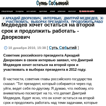
СПЕЦОПЕРАЦИЯ
СКАНДАЛЫ
ШОУ-БИЗНЕС
ЗДОРОВЬЕ
АРМИЯ
ШПИОНАЖ
НЕКРОЛОГ
ПОИСК ПО САЙТУ
#
АРКАДИЙ ДВОРКОВИЧ
,
ИНТЕРВЬЮ
,
ДМИТРИЙ МЕДВЕДЕВ
,
ХО
,
УЧАСТВОВАТЬ
,
ВЫБОРАХ ПРЕЗИДЕНТА
,
ПРОДОЛЖИТЬ РАБОТ
Медведев хочет остаться на второй
срок и продолжить работать -
Дворкович
[
С
уть
С
о
б
ытий
]
10 декабря 2010, 15:38
Советник российского президента Аркадий
Дворкович в своем интервью заявил, что Дмитрий
Медведев хочет остаться на второй срок и
участвовать в выборах президента в 2012 году.
В частности, советник главы российского государства
сказал: "Тот президент, который собирается через год
уйти, ведет себя по-другому. Я думаю, что любому, кто
внимательно посмотрит на то, что делает Дмитрий
Медведев, будет ясно, что он хочет остаться на второй
срок и продолжить работать над теми задачами, которые