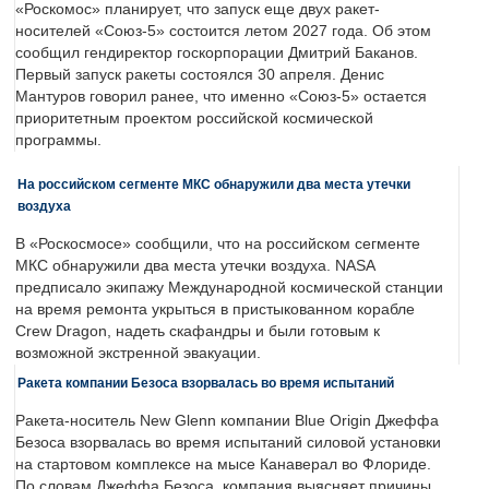
«Роскомос» планирует, что запуск еще двух ракет-
носителей «Союз-5» состоится летом 2027 года. Об этом
сообщил гендиректор госкорпорации Дмитрий Баканов.
Первый запуск ракеты состоялся 30 апреля. Денис
Мантуров говорил ранее, что именно «Союз-5» остается
приоритетным проектом российской космической
программы.
На российском сегменте МКС обнаружили два места утечки
воздуха
В «Роскосмосе» сообщили, что на российском сегменте
МКС обнаружили два места утечки воздуха. NASA
предписало экипажу Международной космической станции
на время ремонта укрыться в пристыкованном корабле
Crew Dragon, надеть скафандры и были готовым к
возможной экстренной эвакуации.
Ракета компании Безоса взорвалась во время испытаний
Ракета-носитель New Glenn компании Blue Origin Джеффа
Безоса взорвалась во время испытаний силовой установки
на стартовом комплексе на мысе Канаверал во Флориде.
По словам Джеффа Безоса, компания выясняет причины