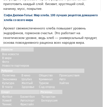
приготовить каждый слой: бисквит, хрустящий слой,
начинку, мусс, покрытие.
Софи Дюпюи-Голье: Мир хлеба. 100 лучших рецептов домашнего
хлеба со всего мира
Аромат свежеиспеченного хлеба повышает уровень
эндорфинов, гормонов счастья. Это работает на
генетическом уровне, ведь хлеб — универсальный продукт,
основа повседневного рациона всех народов мира.
Новости
Все новости
В мире
Фото
Новости партнеров
Рубрики
Политика
В кино
Общество
Происшествия
Экономика
Шоубиз
Криминал
Авто
Культура
Желтый
Туризм
Хайтек
В театр
Здоровье
Сад-огород
Спорт
Регионы
Футбол
Баскетбол
Татарстан
Хоккей
Автоспорт
Белоруссия
Теннис
Фристайл