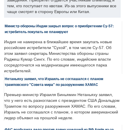
заведения. Приоритет отдается участникам олимпиад и
тем, кто поступает по квотам. Из-за этого выпускники все
чаще смотрят в сторону Европы или Китая.
Министр обороны Индии закрыл вопрос о приобретении Су-57:
истребитель покупать не планируют
Индия не намерена в ближайшее время закупать новые
российские истребители "Сухой", в том числе Су-57. Об
этом заявил секретарь Министерства обороны страны
Раджеш Кумар Сингх. По его словам, индийские власти
сосредоточатся на модернизации имеющегося парка
истребителей.
Нетаньяху заявил, что Израиль не соглашался с планом
трамповского "Совета мира" по разоружению ХАМАС
Премьер-министр Израиля Биньямин Нетаньяху заявил,
что у него есть разногласия с президентом США Дональдом
Трампом по вопросу разоружения ХАМАС. По его словам,
Израиль не соглашался с планом, о котором американский
лидер объявил на прошлой неделе.
ФАС возбудила дело против давно ушедшей из РФ Apple из-за