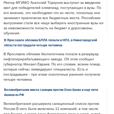
Ректор МГИМО Анатолий Торкунов выступил за введение
квот для победителей олимпиад, поступающих в вузы. По
его мнению, это необходимо что их число, поскольку они
занимают практически все бюджетные места. Российские
выпускники стали все чаще выбирать иностранные вузы из-
за невозможности попасть на бюджет и дороговизны
обучения.
В Ярославле обломки БПЛА попали в НПЗ, в Нижегородской
области пострадали четыре человека
В Ярославле обломки беспилотника попали в резервуар
нефтеперерабатывающего завода. Об этом сообщил
губернатор Михаил Евраев. По его словам, возник пожар,
которые сейчас ликвидируют специалисты. Есть и
пострадавшие - при атаке осколочные ранения получили
четыре человека.
Великобритания ввела санкции против Озон банка и еще пяти
банков из РФ
Великобритания расширила санкционный список против
России.В него были включены 12 компаний, в том числе
ряд банков, а также одно физическое лицо и шесть судов.