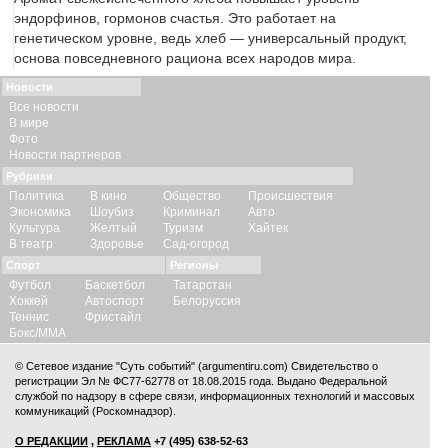
эндорфинов, гормонов счастья. Это работает на
генетическом уровне, ведь хлеб — универсальный продукт,
основа повседневного рациона всех народов мира.
Новости
Все новости
В мире
Фото
Новости партнеров
Рубрики
Политика
В кино
Общество
Происшествия
Экономика
Шоубиз
Криминал
Авто
Культура
Желтый
Туризм
Хайтек
В театр
Здоровье
Сад-огород
Спорт
Регионы
Футбол
Баскетбол
Татарстан
Хоккей
Автоспорт
Белоруссия
Теннис
Фристайл
Бокс/ММА
© Сетевое издание "Суть событий" (argumentiru.com) Свидетельство о
регистрации Эл № ФС77-62778 от 18.08.2015 года. Выдано Федеральной
службой по надзору в сфере связи, информационных технологий и массовых
коммуникаций (Роскомнадзор).
О РЕДАКЦИИ
,
РЕКЛАМА
+7 (495) 638-52-63