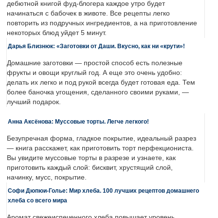
дебютной книгой фуд-блогера каждое утро будет
начинаться с бабочек в животе. Все рецепты легко
повторить из подручных ингредиентов, а на приготовление
некоторых блюд уйдет 5 минут.
Дарья Близнюк: «Заготовки от Даши. Вкусно, как ни «крути»!
Домашние заготовки — простой способ есть полезные
фрукты и овощи круглый год. А еще это очень удобно:
делать их легко и под рукой всегда будет готовая еда. Тем
более баночка угощения, сделанного своими руками, —
лучший подарок.
Анна Аксёнова: Муссовые торты. Легче легкого!
Безупречная форма, гладкое покрытие, идеальный разрез
— книга расскажет, как приготовить торт перфекциониста.
Вы увидите муссовые торты в разрезе и узнаете, как
приготовить каждый слой: бисквит, хрустящий слой,
начинку, мусс, покрытие.
Софи Дюпюи-Голье: Мир хлеба. 100 лучших рецептов домашнего
хлеба со всего мира
Аромат свежеиспеченного хлеба повышает уровень