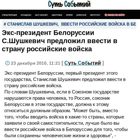
СПЕЦОПЕРАЦИЯ
СКАНДАЛЫ
ШОУ-БИЗНЕС
ЗДОРОВЬЕ
АРМИЯ
ШПИОНАЖ
НЕКРОЛОГ
ПОИСК ПО САЙТУ
#
СТАНИСЛАВ ШУШКЕВИЧ
,
ВВЕСТИ РОССИЙСКИЕ ВОЙСКА В БЕ
Экс-президент Белоруссии
С.Шушкевич предложил ввести в
страну российские войска
[
С
уть
С
о
б
ытий
]
23 декабря 2010, 11:21
Экс-президент Белоруссии, первый президент этого
государства, Станислав Шушкевич предложил ввести в
страну российские войска.
По словам Шушкевича, если в Союзном государстве
нарушаются права человека, то Россия, союзник
Белоруссии в этом государстве, должна к этому
относиться должным образом. "Может быть, вместо
того, чтобы вводить войска в какие-то страны, которые
заявили о своей самостоятельности, лучше было вы
ввести российские войска в Белоруссию для того, чтобы
были сохранены человеческие жизни и здоровье", -