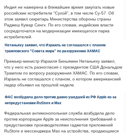
Индия не намерена в ближайшее время закупать новые
российские истребители "Сухой", в том числе Су-57. Об
этом заявил секретарь Министерства обороны страны
Раджеш Кумар Сингх. По его словам, индийские власти
сосредоточатся на модернизации имеющегося парка
истребителей.
Нетаньяху заявил, что Израиль не соглашался с планом
трамповского "Совета мира" по разоружению ХАМАС
Премьер-министр Израиля Биньямин Нетаньяху заявил,
что у него есть разногласия с президентом США Дональдом
Трампом по вопросу разоружения ХАМАС. По его словам,
Израиль не соглашался с планом, о котором американский
лидер объявил на прошлой неделе.
ФАС возбудила дело против давно ушедшей из РФ Apple из-за
непредустановки RuStore и Max
Федеральная антимонопольная служба возбудила дело
против корпорации Apple за неисполнения требований о
предустановке производителями гаджетов приложений
RuStore и мессенджера Max на устройства, продающиеся