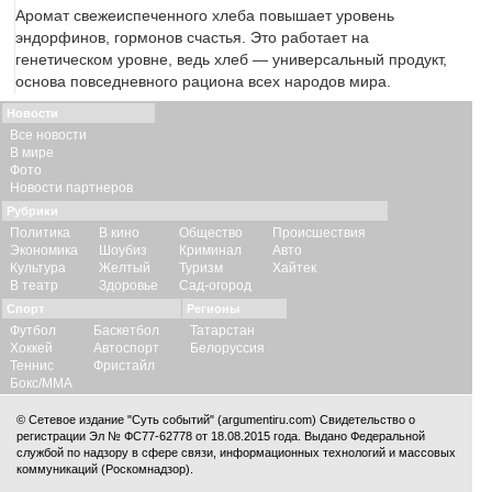
Аромат свежеиспеченного хлеба повышает уровень
эндорфинов, гормонов счастья. Это работает на
генетическом уровне, ведь хлеб — универсальный продукт,
основа повседневного рациона всех народов мира.
Новости
Все новости
В мире
Фото
Новости партнеров
Рубрики
Политика
В кино
Общество
Происшествия
Экономика
Шоубиз
Криминал
Авто
Культура
Желтый
Туризм
Хайтек
В театр
Здоровье
Сад-огород
Спорт
Регионы
Футбол
Баскетбол
Татарстан
Хоккей
Автоспорт
Белоруссия
Теннис
Фристайл
Бокс/ММА
© Сетевое издание "Суть событий" (argumentiru.com) Свидетельство о
регистрации Эл № ФС77-62778 от 18.08.2015 года. Выдано Федеральной
службой по надзору в сфере связи, информационных технологий и массовых
коммуникаций (Роскомнадзор).