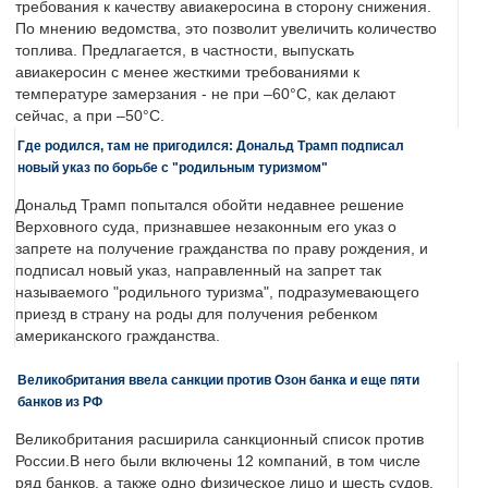
требования к качеству авиакеросина в сторону снижения.
По мнению ведомства, это позволит увеличить количество
топлива. Предлагается, в частности, выпускать
авиакеросин с менее жесткими требованиями к
температуре замерзания - не при –60°C, как делают
сейчас, а при –50°C.
Где родился, там не пригодился: Дональд Трамп подписал
новый указ по борьбе с "родильным туризмом"
Дональд Трамп попытался обойти недавнее решение
Верховного суда, признавшее незаконным его указ о
запрете на получение гражданства по праву рождения, и
подписал новый указ, направленный на запрет так
называемого "родильного туризма", подразумевающего
приезд в страну на роды для получения ребенком
американского гражданства.
Великобритания ввела санкции против Озон банка и еще пяти
банков из РФ
Великобритания расширила санкционный список против
России.В него были включены 12 компаний, в том числе
ряд банков, а также одно физическое лицо и шесть судов.