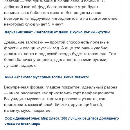
Завтрак — это признание в любви себе и близким. С
дебютной книгой фуд-блогера каждое утро будет
начинаться с бабочек в животе. Все рецепты легко
повторить из подручных ингредиентов, а на приготовление
некоторых блюд уйдет 5 минут.
Дарья Близнюк: «Заготовки от Даши. Вкусно, как ни «крути»!
Домашние заготовки — простой способ есть полезные
фрукты и овощи круглый год. А еще это очень удобно:
делать их легко и под рукой всегда будет готовая еда. Тем
более баночка угощения, сделанного своими руками, —
лучший подарок.
Анна Аксёнова: Муссовые торты. Легче легкого!
Безупречная форма, гладкое покрытие, идеальный разрез
— книга расскажет, как приготовить торт перфекциониста.
Вы увидите муссовые торты в разрезе и узнаете, как
приготовить каждый слой: бисквит, хрустящий слой,
начинку, мусс, покрытие.
Софи Дюпюи-Голье: Мир хлеба. 100 лучших рецептов домашнего
хлеба со всего мира