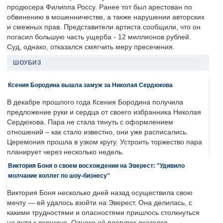
продюсера Филиппа Россу. Ранее тот был арестован по
обвинению в мошенничестве, а также нарушении авторских
и смежных прав. Представители артиста сообщили, что он
погасил большую часть ущерба - 12 миллионов рублей.
Суд, однако, отказался смягчить меру пресечения.
ШОУБИЗ
Ксения Бородина вышла замуж за Николая Сердюкова
В декабре прошлого года Ксения Бородина получила
предложение руки и сердца от своего избранника Николая
Сердюкова. Пара не стала тянуть с оформлением
отношений – как стало известно, они уже расписались.
Церемония прошла в узком кругу. Устроить торжество пара
планирует через несколько недель.
Виктория Боня о своем восхождении на Эверест: "Удивило
молчание коллег по шоу-бизнесу"
Виктория Боня несколько дней назад осуществила свою
мечту — ей удалось взойти на Эверест. Она делилась, с
какими трудностями и опасностями пришлось столкнуться
на пути к вершине. Однако её поступок оказался