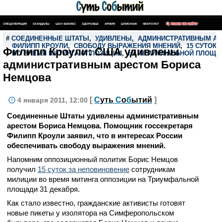
СПЕЦОПЕРАЦИЯ
СКАНДАЛЫ
ШОУ-БИЗНЕС
ЗДОРОВЬЕ
АРМИЯ
ШПИОНАЖ
НЕКРОЛОГ
ПОИСК ПО САЙТУ
#
СОЕДИНЕННЫЕ ШТАТЫ
,
УДИВЛЕНЫ
,
АДМИНИСТРАТИВНЫМ А
,
ФИЛИПП КРОУЛИ
,
СВОБОДУ ВЫРАЖЕНИЯ МНЕНИЙ
,
15 СУТОК
Филипп Кроули: США удивлены
,
ВО ВРЕМЯ МИТИНГА ОППОЗИЦИИ
,
НА ТРИУМФАЛЬНОЙ ПЛОЩА
административным арестом Бориса
Немцова
[
С
уть
С
о
б
ытий
]
4 января 2011, 12:00
Соединенные Штаты удивлены административным
арестом Бориса Немцова. Помощник госсекретаря
Филипп Кроули заявил, что в интересах России
обеспечивать свободу выражения мнений.
Напомним оппозиционный политик Борис Немцов
получил
15 суток за неповиновение
сотрудникам
милиции во время митинга оппозиции на Триумфальной
площади 31 декабря.
Как стало известно, гражданские активисты готовят
новые пикеты у изолятора на Симферопольском