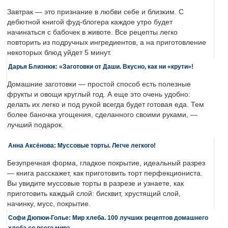
Завтрак — это признание в любви себе и близким. С
дебютной книгой фуд-блогера каждое утро будет
начинаться с бабочек в животе. Все рецепты легко
повторить из подручных ингредиентов, а на приготовление
некоторых блюд уйдет 5 минут.
Дарья Близнюк: «Заготовки от Даши. Вкусно, как ни «крути»!
Домашние заготовки — простой способ есть полезные
фрукты и овощи круглый год. А еще это очень удобно:
делать их легко и под рукой всегда будет готовая еда. Тем
более баночка угощения, сделанного своими руками, —
лучший подарок.
Анна Аксёнова: Муссовые торты. Легче легкого!
Безупречная форма, гладкое покрытие, идеальный разрез
— книга расскажет, как приготовить торт перфекциониста.
Вы увидите муссовые торты в разрезе и узнаете, как
приготовить каждый слой: бисквит, хрустящий слой,
начинку, мусс, покрытие.
Софи Дюпюи-Голье: Мир хлеба. 100 лучших рецептов домашнего
хлеба со всего мира