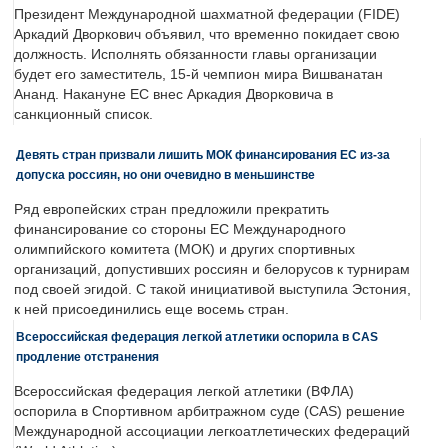
Президент Международной шахматной федерации (FIDE)
Аркадий Дворкович объявил, что временно покидает свою
должность. Исполнять обязанности главы организации
будет его заместитель, 15-й чемпион мира Вишванатан
Ананд. Накануне ЕС внес Аркадия Дворковича в
санкционный список.
Девять стран призвали лишить МОК финансирования ЕС из-за
допуска россиян, но они очевидно в меньшинстве
Ряд европейских стран предложили прекратить
финансирование со стороны ЕС Международного
олимпийского комитета (МОК) и других спортивных
организаций, допустивших россиян и белорусов к турнирам
под своей эгидой. С такой инициативой выступила Эстония,
к ней присоединились еще восемь стран.
Всероссийская федерация легкой атлетики оспорила в CAS
продление отстранения
Всероссийская федерация легкой атлетики (ВФЛА)
оспорила в Спортивном арбитражном суде (CAS) решение
Международной ассоциации легкоатлетических федераций