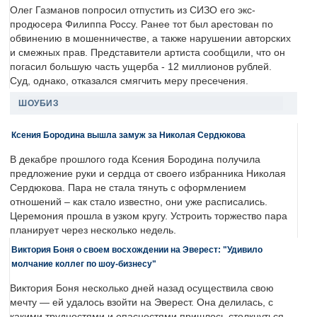
Олег Газманов попросил отпустить из СИЗО его экс-
продюсера Филиппа Россу. Ранее тот был арестован по
обвинению в мошенничестве, а также нарушении авторских
и смежных прав. Представители артиста сообщили, что он
погасил большую часть ущерба - 12 миллионов рублей.
Суд, однако, отказался смягчить меру пресечения.
ШОУБИЗ
Ксения Бородина вышла замуж за Николая Сердюкова
В декабре прошлого года Ксения Бородина получила
предложение руки и сердца от своего избранника Николая
Сердюкова. Пара не стала тянуть с оформлением
отношений – как стало известно, они уже расписались.
Церемония прошла в узком кругу. Устроить торжество пара
планирует через несколько недель.
Виктория Боня о своем восхождении на Эверест: "Удивило
молчание коллег по шоу-бизнесу"
Виктория Боня несколько дней назад осуществила свою
мечту — ей удалось взойти на Эверест. Она делилась, с
какими трудностями и опасностями пришлось столкнуться