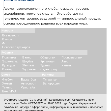
Аромат свежеиспеченного хлеба повышает уровень
эндорфинов, гормонов счастья. Это работает на
генетическом уровне, ведь хлеб — универсальный продукт,
основа повседневного рациона всех народов мира.
Новости
Все новости
В мире
Фото
Новости партнеров
Рубрики
Политика
В кино
Общество
Происшествия
Экономика
Шоубиз
Криминал
Авто
Культура
Желтый
Туризм
Хайтек
В театр
Здоровье
Сад-огород
Спорт
Регионы
Футбол
Баскетбол
Татарстан
Хоккей
Автоспорт
Белоруссия
Теннис
Фристайл
Бокс/ММА
© Сетевое издание "Суть событий" (argumentiru.com) Свидетельство о
регистрации Эл № ФС77-62778 от 18.08.2015 года. Выдано Федеральной
службой по надзору в сфере связи, информационных технологий и массовых
коммуникаций (Роскомнадзор).