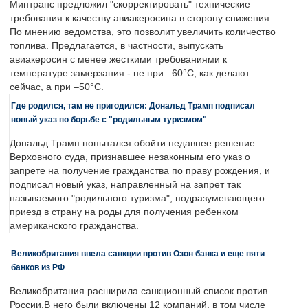
Минтранс предложил "скорректировать" технические
требования к качеству авиакеросина в сторону снижения.
По мнению ведомства, это позволит увеличить количество
топлива. Предлагается, в частности, выпускать
авиакеросин с менее жесткими требованиями к
температуре замерзания - не при –60°C, как делают
сейчас, а при –50°C.
Где родился, там не пригодился: Дональд Трамп подписал
новый указ по борьбе с "родильным туризмом"
Дональд Трамп попытался обойти недавнее решение
Верховного суда, признавшее незаконным его указ о
запрете на получение гражданства по праву рождения, и
подписал новый указ, направленный на запрет так
называемого "родильного туризма", подразумевающего
приезд в страну на роды для получения ребенком
американского гражданства.
Великобритания ввела санкции против Озон банка и еще пяти
банков из РФ
Великобритания расширила санкционный список против
России.В него были включены 12 компаний, в том числе