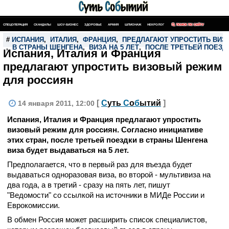
СПЕЦОПЕРАЦИЯ
СКАНДАЛЫ
ШОУ-БИЗНЕС
ЗДОРОВЬЕ
АРМИЯ
ШПИОНАЖ
НЕКРОЛОГ
ПОИСК ПО САЙТУ
#
ИСПАНИЯ
,
ИТАЛИЯ
,
ФРАНЦИЯ
,
ПРЕДЛАГАЮТ УПРОСТИТЬ ВИ
,
В СТРАНЫ ШЕНГЕНА
,
ВИЗА НА 5 ЛЕТ
,
ПОСЛЕ ТРЕТЬЕЙ ПОЕЗД
Испания, Италия и Франция
предлагают упростить визовый режим
для россиян
[
С
уть
С
о
б
ытий
]
14 января 2011, 12:00
Испания, Италия и Франция предлагают упростить
визовый режим для россиян. Согласно инициативе
этих стран, после третьей поездки в страны Шенгена
виза будет выдаваться на 5 лет.
Предполагается, что в первый раз для въезда будет
выдаваться одноразовая виза, во второй - мультивиза на
два года, а в третий - сразу на пять лет, пишут
"Ведомости" со ссылкой на источники в МИДе России и
Еврокомиссии.
В обмен Россия может расширить список специалистов,