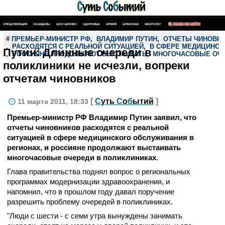
СПЕЦОПЕРАЦИЯ
СКАНДАЛЫ
ШОУ-БИЗНЕС
ЗДОРОВЬЕ
АРМИЯ
ШПИОНАЖ
НЕКРОЛОГ
ПОИСК ПО САЙТУ
#
ПРЕМЬЕР-МИНИСТР РФ
,
ВЛАДИМИР ПУТИН
,
ОТЧЕТЫ ЧИНОВН
,
РАСХОДЯТСЯ С РЕАЛЬНОЙ СИТУАЦИЕЙ
,
В СФЕРЕ МЕДИЦИНСК
Путин: Длинные очереди в
,
РОССИЯНЕ ПРОДОЛЖАЮТ ВЫСТАИВАТЬ
,
МНОГОЧАСОВЫЕ ОЧ
поликлиники не исчезли, вопреки
отчетам чиновников
[
С
уть
С
о
б
ытий
]
11 марта 2011, 18:33
Премьер-министр РФ Владимир Путин заявил, что
отчеты чиновников расходятся с реальной
ситуацией в сфере медицинского обслуживания в
регионах, и россияне продолжают выстаивать
многочасовые очереди в поликлиниках.
Глава правительства поднял вопрос о региональных
программах модернизации здравоохранения, и
напомнил, что в прошлом году давал поручение
разрешить проблему очередей в поликлиниках.
"Люди с шести - с семи утра вынуждены занимать