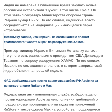
Индия не намерена в ближайшее время закупать новые
российские истребители "Сухой", в том числе Су-57. Об
этом заявил секретарь Министерства обороны страны
Раджеш Кумар Сингх. По его словам, индийские власти
сосредоточатся на модернизации имеющегося парка
истребителей.
Нетаньяху заявил, что Израиль не соглашался с планом
трамповского "Совета мира" по разоружению ХАМАС
Премьер-министр Израиля Биньямин Нетаньяху заявил,
что у него есть разногласия с президентом США Дональдом
Трампом по вопросу разоружения ХАМАС. По его словам,
Израиль не соглашался с планом, о котором американский
лидер объявил на прошлой неделе.
ФАС возбудила дело против давно ушедшей из РФ Apple из-за
непредустановки RuStore и Max
Федеральная антимонопольная служба возбудила дело
против корпорации Apple за неисполнения требований о
предустановке производителями гаджетов приложений
RuStore и мессенджера Max на устройства, продающиеся