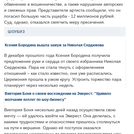
обвинению в мошенничестве, а также нарушении авторских
и смежных прав. Представители артиста сообщили, что он
погасил большую часть ущерба - 12 миллионов рублей.
Суд, однако, отказался смягчить меру пресечения.
ШОУБИЗ
Ксения Бородина вышла замуж за Николая Сердюкова
В декабре прошлого года Ксения Бородина получила
предложение руки и сердца от своего избранника Николая
Сердюкова. Пара не стала тянуть с оформлением
отношений – как стало известно, они уже расписались.
Церемония прошла в узком кругу. Устроить торжество пара
планирует через несколько недель.
Виктория Боня о своем восхождении на Эверест: "Удивило
молчание коллег по шоу-бизнесу"
Виктория Боня несколько дней назад осуществила свою
мечту — ей удалось взойти на Эверест. Она делилась, с
какими трудностями и опасностями пришлось столкнуться
на пути к вершине. Однако её поступок оказался
практически незамеченным другими представителями шоу-