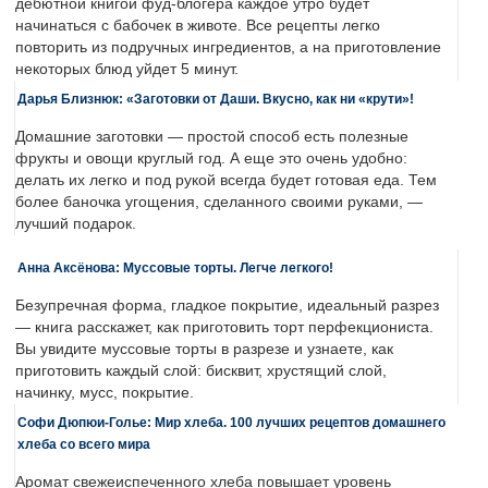
дебютной книгой фуд-блогера каждое утро будет
начинаться с бабочек в животе. Все рецепты легко
повторить из подручных ингредиентов, а на приготовление
некоторых блюд уйдет 5 минут.
Дарья Близнюк: «Заготовки от Даши. Вкусно, как ни «крути»!
Домашние заготовки — простой способ есть полезные
фрукты и овощи круглый год. А еще это очень удобно:
делать их легко и под рукой всегда будет готовая еда. Тем
более баночка угощения, сделанного своими руками, —
лучший подарок.
Анна Аксёнова: Муссовые торты. Легче легкого!
Безупречная форма, гладкое покрытие, идеальный разрез
— книга расскажет, как приготовить торт перфекциониста.
Вы увидите муссовые торты в разрезе и узнаете, как
приготовить каждый слой: бисквит, хрустящий слой,
начинку, мусс, покрытие.
Софи Дюпюи-Голье: Мир хлеба. 100 лучших рецептов домашнего
хлеба со всего мира
Аромат свежеиспеченного хлеба повышает уровень