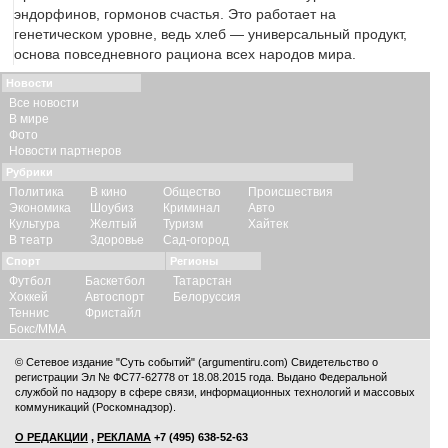
эндорфинов, гормонов счастья. Это работает на
генетическом уровне, ведь хлеб — универсальный продукт,
основа повседневного рациона всех народов мира.
Новости
Все новости
В мире
Фото
Новости партнеров
Рубрики
Политика
В кино
Общество
Происшествия
Экономика
Шоубиз
Криминал
Авто
Культура
Желтый
Туризм
Хайтек
В театр
Здоровье
Сад-огород
Спорт
Регионы
Футбол
Баскетбол
Татарстан
Хоккей
Автоспорт
Белоруссия
Теннис
Фристайл
Бокс/ММА
© Сетевое издание "Суть событий" (argumentiru.com) Свидетельство о
регистрации Эл № ФС77-62778 от 18.08.2015 года. Выдано Федеральной
службой по надзору в сфере связи, информационных технологий и массовых
коммуникаций (Роскомнадзор).
О РЕДАКЦИИ
,
РЕКЛАМА
+7 (495) 638-52-63