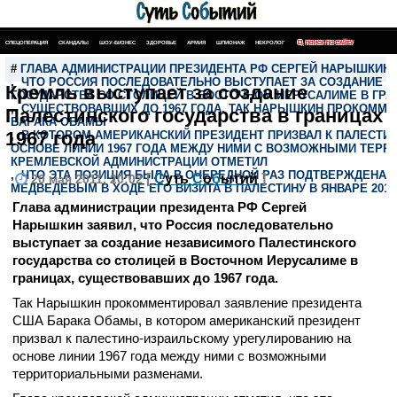
СПЕЦОПЕРАЦИЯ
СКАНДАЛЫ
ШОУ-БИЗНЕС
ЗДОРОВЬЕ
АРМИЯ
ШПИОНАЖ
НЕКРОЛОГ
ПОИСК ПО САЙТУ
#
ГЛАВА АДМИНИСТРАЦИИ ПРЕЗИДЕНТА РФ СЕРГЕЙ НАРЫШКИН 
,
ЧТО РОССИЯ ПОСЛЕДОВАТЕЛЬНО ВЫСТУПАЕТ ЗА СОЗДАНИЕ 
Кремль выступает за создание
ГОСУДАРСТВА СО СТОЛИЦЕЙ В ВОСТОЧНОМ ИЕРУСАЛИМЕ В ГР
,
СУЩЕСТВОВАВШИХ ДО 1967 ГОДА. ТАК НАРЫШКИН ПРОКОММЕ
Палестинского государства в границах
БАРАКА ОБАМЫ
1967 года
,
В КОТОРОМ АМЕРИКАНСКИЙ ПРЕЗИДЕНТ ПРИЗВАЛ К ПАЛЕСТИ
ОСНОВЕ ЛИНИИ 1967 ГОДА МЕЖДУ НИМИ С ВОЗМОЖНЫМИ ТЕРР
КРЕМЛЕВСКОЙ АДМИНИСТРАЦИИ ОТМЕТИЛ
,
ЧТО ЭТА ПОЗИЦИЯ БЫЛА В ОЧЕРЕДНОЙ РАЗ ПОДТВЕРЖДЕНА 
[
С
уть
С
о
б
ытий
]
20 мая 2011, 20:02
МЕДВЕДЕВЫМ В ХОДЕ ЕГО ВИЗИТА В ПАЛЕСТИНУ В ЯНВАРЕ 2011
Глава администрации президента РФ Сергей
Нарышкин заявил, что Россия последовательно
выступает за создание независимого Палестинского
государства со столицей в Восточном Иерусалиме в
границах, существовавших до 1967 года.
Так Нарышкин прокомментировал заявление президента
США Барака Обамы, в котором американский президент
призвал к палестино-израильскому урегулированию на
основе линии 1967 года между ними с возможными
территориальными разменами.