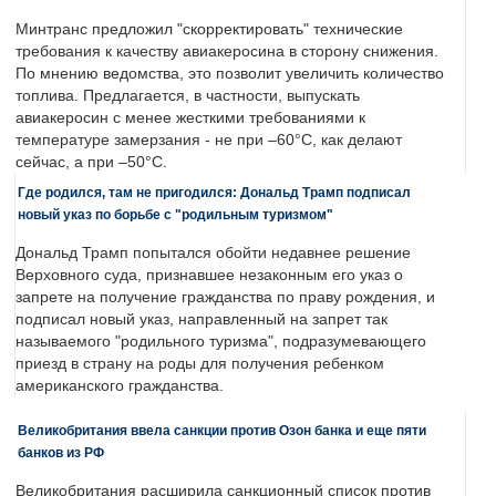
Минтранс предложил "скорректировать" технические
требования к качеству авиакеросина в сторону снижения.
По мнению ведомства, это позволит увеличить количество
топлива. Предлагается, в частности, выпускать
авиакеросин с менее жесткими требованиями к
температуре замерзания - не при –60°C, как делают
сейчас, а при –50°C.
Где родился, там не пригодился: Дональд Трамп подписал
новый указ по борьбе с "родильным туризмом"
Дональд Трамп попытался обойти недавнее решение
Верховного суда, признавшее незаконным его указ о
запрете на получение гражданства по праву рождения, и
подписал новый указ, направленный на запрет так
называемого "родильного туризма", подразумевающего
приезд в страну на роды для получения ребенком
американского гражданства.
Великобритания ввела санкции против Озон банка и еще пяти
банков из РФ
Великобритания расширила санкционный список против