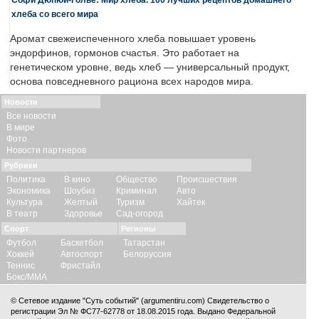
хлеба со всего мира
Аромат свежеиспеченного хлеба повышает уровень
эндорфинов, гормонов счастья. Это работает на
генетическом уровне, ведь хлеб — универсальный продукт,
основа повседневного рациона всех народов мира.
Новости
Все новости
В мире
Фото
Новости партнеров
Рубрики
Политика
В кино
Общество
Происшествия
Экономика
Шоубиз
Криминал
Авто
Культура
Желтый
Туризм
Хайтек
В театр
Здоровье
Сад-огород
Спорт
Регионы
Футбол
Баскетбол
Татарстан
Хоккей
Автоспорт
Белоруссия
Теннис
Фристайл
Бокс/ММА
© Сетевое издание "Суть событий" (argumentiru.com) Свидетельство о
регистрации Эл № ФС77-62778 от 18.08.2015 года. Выдано Федеральной