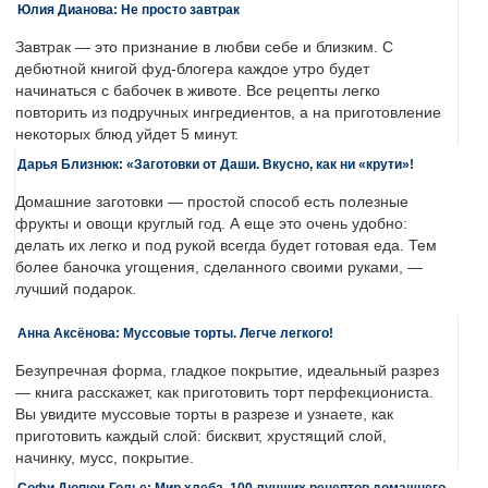
Юлия Дианова: Не просто завтрак
Завтрак — это признание в любви себе и близким. С
дебютной книгой фуд-блогера каждое утро будет
начинаться с бабочек в животе. Все рецепты легко
повторить из подручных ингредиентов, а на приготовление
некоторых блюд уйдет 5 минут.
Дарья Близнюк: «Заготовки от Даши. Вкусно, как ни «крути»!
Домашние заготовки — простой способ есть полезные
фрукты и овощи круглый год. А еще это очень удобно:
делать их легко и под рукой всегда будет готовая еда. Тем
более баночка угощения, сделанного своими руками, —
лучший подарок.
Анна Аксёнова: Муссовые торты. Легче легкого!
Безупречная форма, гладкое покрытие, идеальный разрез
— книга расскажет, как приготовить торт перфекциониста.
Вы увидите муссовые торты в разрезе и узнаете, как
приготовить каждый слой: бисквит, хрустящий слой,
начинку, мусс, покрытие.
Софи Дюпюи-Голье: Мир хлеба. 100 лучших рецептов домашнего