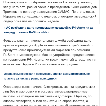
Премьер-министр Израиля Биньямин Нетаньяху заявил,
что у него есть разногласия с президентом США Дональдом
Трампом по вопросу разоружения ХАМАС. По его словам,
Израиль не соглашался с планом, о котором американский
лидер объявил на прошлой неделе.
ФАС возбудила дело против давно ушедшей из РФ Apple из-за
непредустановки RuStore и Max
Федеральная антимонопольная служба возбудила дело
против корпорации Apple за неисполнения требований о
предустановке производителями гаджетов приложений
RuStore и мессенджера Max на устройства, продающиеся
на территории РФ. Компании грозит крупный штраф, но тут
есть нюанс: Apple в России ничего и не продает.
Операторы перестали пропускать звонки без маркировки, но
платить за них все равно приходится
Операторы связи начали блокировать звонки юридических
лиц без маркировки и массовые автоматизированные
вызовы, на которые не заключены договоры. Однако, по
словам экспертов, вызов при этом не сбрасывается, а
переводится на автоответчик, за который взимается плата с