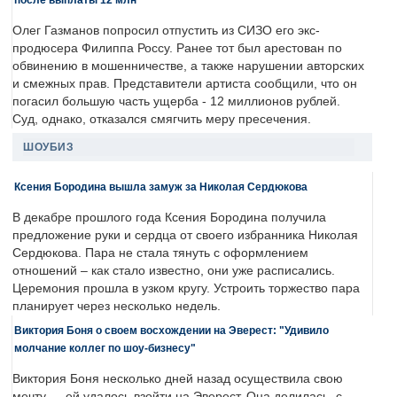
Олег Газманов попросил отпустить из СИЗО его экс-
продюсера Филиппа Россу. Ранее тот был арестован по
обвинению в мошенничестве, а также нарушении авторских
и смежных прав. Представители артиста сообщили, что он
погасил большую часть ущерба - 12 миллионов рублей.
Суд, однако, отказался смягчить меру пресечения.
ШОУБИЗ
Ксения Бородина вышла замуж за Николая Сердюкова
В декабре прошлого года Ксения Бородина получила
предложение руки и сердца от своего избранника Николая
Сердюкова. Пара не стала тянуть с оформлением
отношений – как стало известно, они уже расписались.
Церемония прошла в узком кругу. Устроить торжество пара
планирует через несколько недель.
Виктория Боня о своем восхождении на Эверест: "Удивило
молчание коллег по шоу-бизнесу"
Виктория Боня несколько дней назад осуществила свою
мечту — ей удалось взойти на Эверест. Она делилась, с