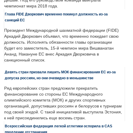
Дешам. Под его руководством команда выиграла
чемпионат мира 2018 года.
Глава FIDE Дворкович временно покинул должность из-за
санкций ЕС
Президент Международной шахматной федерации (FIDE)
Аркадий Дворкович объявил, что временно покидает свою
должность. Исполнять обязанности главы организации
будет его заместитель, 15-й чемпион мира Вишванатан
Ананд. Накануне ЕС внес Аркадия Дворковича в
санкционный список.
Девять стран призвали лишить МОК финансирования ЕС из-за
допуска россиян, но они очевидно в меньшинстве
Ряд европейских стран предложили прекратить
финансирование со стороны ЕС Международного
олимпийского комитета (МОК) и других спортивных
организаций, допустивших россиян и белорусов к турнирам
под своей эгидой. С такой инициативой выступила Эстония,
к ней присоединились еще восемь стран.
Всероссийская федерация легкой атлетики оспорила в CAS
продление отстранения