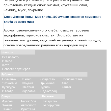
Вы увидите муссовые торты в разрезе и узнаете, как
приготовить каждый слой: бисквит, хрустящий слой,
начинку, мусс, покрытие.
Софи Дюпюи-Голье: Мир хлеба. 100 лучших рецептов домашнего
хлеба со всего мира
Аромат свежеиспеченного хлеба повышает уровень
эндорфинов, гормонов счастья. Это работает на
генетическом уровне, ведь хлеб — универсальный продукт,
основа повседневного рациона всех народов мира.
Новости
Все новости
В мире
Фото
Новости партнеров
Рубрики
Политика
В кино
Общество
Происшествия
Экономика
Шоубиз
Криминал
Авто
Культура
Желтый
Туризм
Хайтек
В театр
Здоровье
Сад-огород
Спорт
Регионы
Футбол
Баскетбол
Татарстан
Хоккей
Автоспорт
Белоруссия
Теннис
Фристайл