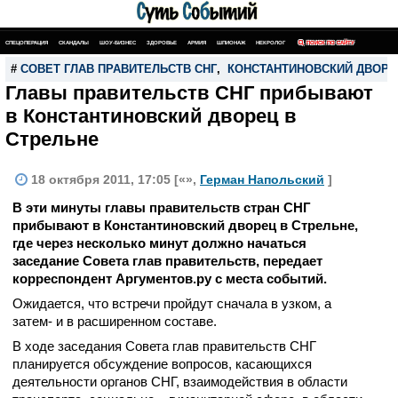
СПЕЦОПЕРАЦИЯ
СКАНДАЛЫ
ШОУ-БИЗНЕС
ЗДОРОВЬЕ
АРМИЯ
ШПИОНАЖ
НЕКРОЛОГ
ПОИСК ПО САЙТУ
#
СОВЕТ ГЛАВ ПРАВИТЕЛЬСТВ СНГ
,
КОНСТАНТИНОВСКИЙ ДВОР
Главы правительств СНГ прибывают
в Константиновский дворец в
Стрельне
18 октября 2011, 17:05 [«»,
Герман Напольский
]
В эти минуты главы правительств стран СНГ
прибывают в Константиновский дворец в Стрельне,
где через несколько минут должно начаться
заседание Совета глав правительств, передает
корреспондент Аргументов.ру с места событий.
Ожидается, что встречи пройдут сначала в узком, а
затем- и в расширенном составе.
В ходе заседания Совета глав правительств СНГ
планируется обсуждение вопросов, касающихся
деятельности органов СНГ, взаимодействия в области