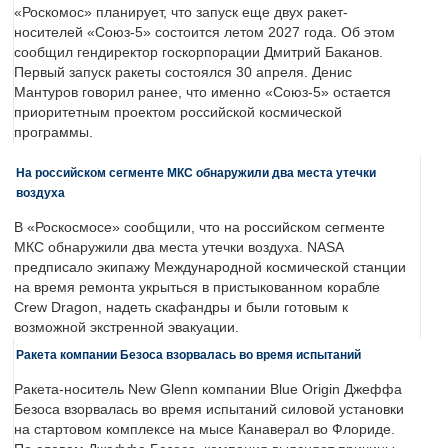
«Роскомос» планирует, что запуск еще двух ракет-
носителей «Союз-5» состоится летом 2027 года. Об этом
сообщил гендиректор госкорпорации Дмитрий Баканов.
Первый запуск ракеты состоялся 30 апреля. Денис
Мантуров говорил ранее, что именно «Союз-5» остается
приоритетным проектом российской космической
программы.
На российском сегменте МКС обнаружили два места утечки
воздуха
В «Роскосмосе» сообщили, что на российском сегменте
МКС обнаружили два места утечки воздуха. NASA
предписало экипажу Международной космической станции
на время ремонта укрыться в пристыкованном корабле
Crew Dragon, надеть скафандры и были готовым к
возможной экстренной эвакуации.
Ракета компании Безоса взорвалась во время испытаний
Ракета-носитель New Glenn компании Blue Origin Джеффа
Безоса взорвалась во время испытаний силовой установки
на стартовом комплексе на мысе Канаверал во Флориде.