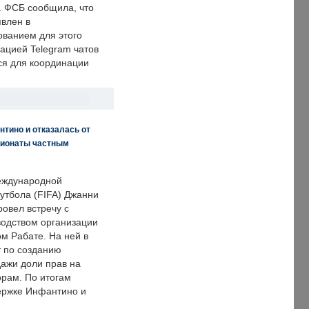
. ФСБ сообщила, что
явлен в
ванием для этого
ацией Telegram чатов
ся для координации
нтино и отказалась от
пионаты частным
еждународной
тбола (FIFA) Джанни
овел встречу с
одством организации
м Рабате. На ней в
т по созданию
дажи доли прав на
рам. По итогам
держке Инфантино и