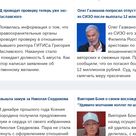
 проводит проверку теперь уже экс-
Олег Газманов попросил отпуст
Заславского
из СИЗО после выплаты 12 млн
Появилась информация о том, что
Олег Газмано
правоохранительные органы
из СИЗО его 
проводят проверку в отношении
Филиппа Росс
бывшего ректора ГИТИСа Григория
арестован по
Заславского. Накануне стало
мошенничеств
н покидает должность 5 августа. Как
авторских и смежных прав. П
ктор написал заявление об
сообщили, что он погасил бо
бственному желанию.
12 миллионов рублей. Суд, о
смягчить меру пресечения.
 вышла замуж за Николая Сердюкова
Виктория Боня о своем восхожд
"Удивило молчание коллег по ш
В декабре прошлого года Ксения
Бородина получила предложение
Виктория Бон
руки и сердца от своего избранника
назад осущес
Николая Сердюкова. Пара не стала
ей удалось вз
тянуть с оформлением отношений
делилась, с к