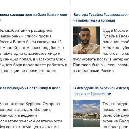
вела санкции против Озон банка и еще
Блогера Гусейна Гасанова заоч
Ф
четырем годам колонии
Великобритания расширила
Суд в Москве
санкционный список против
Гусейна Гаса
России.В него были включены 12
лишения своб
компаний, в том числе ряд банков,
миллион рубл
а также одно физическое лицо и
налогов. Так
д санкции попал, в частности Озон
публиковать посты в интернет
ли, что банк продолжает работать в
Приговор был вынесен заочно
, санкции не повлияют на его
за пределами России.
я за помощью к Бастрыкину в деле
В чемодане на окраине Белград
пропавшей россиянки
На днях жена Курбана Омарова
Тело граждан
попала в скандал. Валерию
несколько дне
обвинили в ведении
было обнаруж
косметологической деятельности
окраине Белг
без соответствующего диплома.
по подозрени