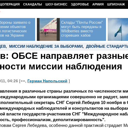
ЦОПЕРАЦИЯ
СКАНДАЛЫ
ШОУ-БИЗНЕС
ЗДОРОВЬЕ
АРМИЯ
ШПИОНАЖ
У
бороны заявило о
Склады "Почты России"
жении объектов
могут быть переданы в
 логистических
Wildberries вместо
ов на Украине
сгоревших хабов
ДЕВ
,
МИССИИ НАБЛЮДЕНИЕ ЗА ВЫБОРАМИ
,
ДВОЙНЫЕ СТАНДАРТ
в: ОБСЕ направляет разны
ности миссии наблюдения
11, 04:26 [«»,
Герман Напольский
]
равления в различные страны различных по численности м
еждународными организациями совершенно не радует, зая
полнительный секретарь СНГ Сергей Лебедев 10 ноября в 
 международных наблюдателей и консультантов на выборах
ной власти государств-участников СНГ "Международное на
ость, профессионализм, деполитизированность".
ловам Сергея Лебедева, особенно данной практикой страдает М