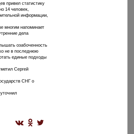
ев привел статистику
о 14 человек,
арительной информации,
ше многим напоминает
утренние дела
слышать озабоченность
ко не в последнюю
ботать единые подходы
тметил Сергей
осударств СНГ о
 уточнил