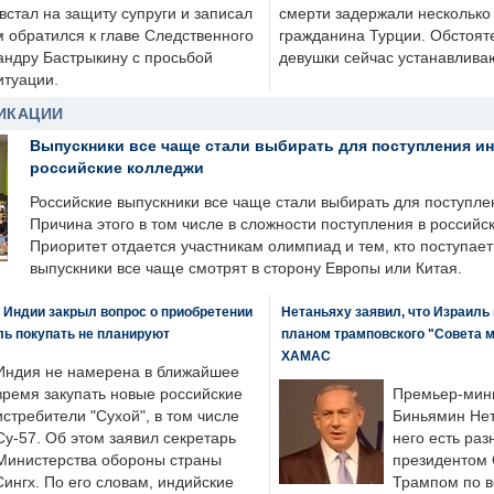
стал на защиту супруги и записал
смерти задержали несколько 
м обратился к главе Следственного
гражданина Турции. Обстоят
андру Бастрыкину с просьбой
девушки сейчас устанавлива
итуации.
ИКАЦИИ
Выпускники все чаще стали выбирать для поступления и
российские колледжи
Российские выпускники все чаще стали выбирать для поступле
Причина этого в том числе в сложности поступления в российс
Приоритет отдается участникам олимпиад и тем, кто поступает 
выпускники все чаще смотрят в сторону Европы или Китая.
 Индии закрыл вопрос о приобретении
Нетаньяху заявил, что Израиль
ль покупать не планируют
планом трамповского "Совета 
ХАМАС
Индия не намерена в ближайшее
время закупать новые российские
Премьер-мин
истребители "Сухой", в том числе
Биньямин Нет
Су-57. Об этом заявил секретарь
него есть раз
Министерства обороны страны
президентом
ингх. По его словам, индийские
Трампом по в