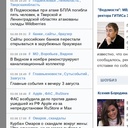
#
Подмосковье
, Ленобласть
,
04.08 10:20
Тверскаяобласть
В Подмосковье при атаке БПЛА погибли
"Ведомости": МВД
пять человек, в Тверской и
ректора ГИТИСа 
Ленинградской областях атакованы
склады Wildberries
#
банки
, сайты
, браузер
04.08 09:31
Сайты российских банков перестали
открываться в зарубежных браузерах
известно, что о
#
МО
, Воробьев
, Видное
03.08 19:08
В Видном в ноябре реконструируют
сообщалось, ре
канализационный коллектор
отставке по со
#
Главныеновости
, Сутьсобытий
,
03.08 18:49
3августа
ШОУБИЗ
Главные события к вечеру 3 августа
Ксения Бородина
#
Apple
, ФАС
, RuStore
03.08 18:46
ФАС возбудила дело против давно
ушедшей из РФ Apple из-за
непредустановки RuStore и Max
#
Омаров
, скандалы
03.08 17:00
Курбан Омаров о скандале вокруг жены: