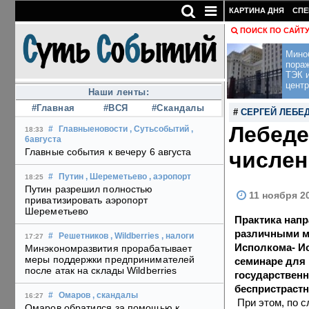
КАРТИНА ДНЯ
СПЕ
ПОИСК ПО САЙТ
Мино
пора
ТЭК и
центр
Наши ленты:
#Главная
#ВСЯ
#Скандалы
#
СЕРГЕЙ ЛЕБЕ
Лебеде
#
Главныеновости
, Сутьсобытий
,
18:33
6августа
Главные события к вечеру 6 августа
числен
#
Путин
, Шереметьево
, аэропорт
18:25
Путин разрешил полностью
11 ноября 20
приватизировать аэропорт
Шереметьево
Практика нап
различными м
#
Решетников
, Wildberries
, налоги
17:27
Исполкома- Ис
Минэкономразвития прорабатывает
меры поддержки предпринимателей
семинаре для
после атак на склады Wildberries
государствен
беспристрастн
#
Омаров
, скандалы
16:27
При этом, по с
Омаров обратился за помощью к