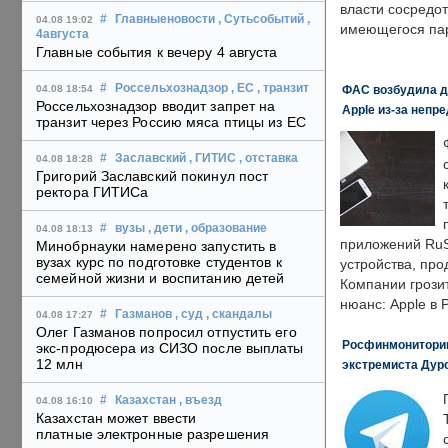
власти сосредо
#
Главныеновости
, Сутьсобытий
,
04.08 19:02
имеющегося пар
4августа
Главные события к вечеру 4 августа
#
Россельхознадзор
, ЕС
, транзит
ФАС возбудила д
04.08 18:54
Россельхознадзор вводит запрет на
Apple из-за непр
транзит через Россию мяса птицы из ЕС
#
Заславский
, ГИТИС
, отставка
04.08 18:28
Григорий Заславский покинул пост
ректора ГИТИСа
#
вузы
, дети
, образование
04.08 18:13
приложений RuS
Минобрнауки намерено запустить в
вузах курс по подготовке студентов к
устройства, пр
семейной жизни и воспитанию детей
Компании грозит
нюанс: Apple в 
#
Газманов
, суд
, скандалы
04.08 17:27
Олег Газманов попросил отпустить его
Росфинмониторинг
экс-продюсера из СИЗО после выплаты
12 млн
экстремиста Дуро
#
Казахстан
, въезд
04.08 16:10
Казахстан может ввести
платные электронные разрешения