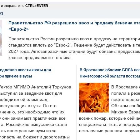
 и отправьте по
CTRL+ENTER
НЯ
Правительство РФ разрешило ввоз и продажу бензина ст
«Евро-2»
Правительство России разрешило ввоз и продажу на территор
стандартов вплоть до "Евро-2". Решение будет действовать в т
2027 года. Автозаправочные станции будут обязаны предоста
классе продаваемого топлива.
едложил ввести квоты для
В Ярославле обломки БПЛА поп
ри приеме в вузы
Нижегородской области постра
Ректор МГИМО Анатолий Торкунов
В Ярославле 
выступил за введение квот для
попали в рез
победителей олимпиад,
нефтеперера
поступающих в вузы. По его
Об этом сооб
мнению, это необходимо что их
Михаил Еврае
у они занимают практически все
возник пожар, которые сейча
а. Российские выпускники стали
специалисты. Есть и пострад
ать иностранные вузы из-за
осколочные ранения получил
попасть на бюджет и дороговизны