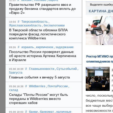
#
бензин
, топливо
, евро-2
11:25
Правительство РФ разрешило ввоз и
0
Выделите ошибку
продажу бензина стандартов вплоть до
КАРТИНА Д
«Евро-2»
#
Тверскаяобласть
,
10:04
Ярославскаяобласть
, беспилотники
В Тверской области обломки БПЛА
повредили фасад логистического
комплекса Wildberries
#
израиль
, кирпиченок
, задержание
09:26
Посольство России проверяет данные
об аресте историка Артема Кирпиченка
Ректор МГИМО пр
в Израиле
олимпиадников п
#
Главныеновости
, Сутьсобытий
,
05.08 18:39
5августа
Главные события к вечеру 5 августа
#
Wildberries
, ПочтаРоссии
,
05.08 18:38
склад
Склады "Почты России" могут быть
число, поскольк
переданы в Wildberries вместо
бюджетные мест
сгоревших хабов
все чаще выбир
невозможности 
#
банки
, банкомат
, наличные
05.08 18:03