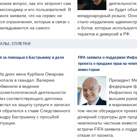
возник вопрос, как это затронет сам
деятельности
мессенджер и его пользователей. В
он будет объ
нге заявили, что на сервис не
международный розыск. Осно
я ограничения, которые в связи с
стало неудаление администр
накладываются на самого
и ботов, которые используют
терактов и диверсий в РФ.
ДАЛЫ, СПЛЕТНИ
я за помощью к Бастрыкину в деле
FIFA заявила о поддержке Инфа
проекта о продаже прав на чем
инвесторам
На днях жена Курбана Омарова
попала в скандал. Валерию
Президент М
обвинили в ведении
федерации фу
косметологической деятельности
Инфантино пр
без соответствующего диплома.
высшим руков
стал на защиту супруги и записал
в марокканско
м обратился к главе Следственного
том числе обсуждался проек
андру Бастрыкину с просьбой
дочерней структуры для про
итуации.
чемпионаты частным инвесто
встречи FIFA заявила о под
отказе от проекта.