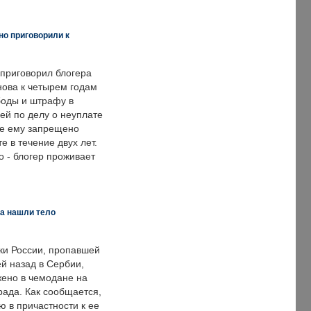
но приговорили к
 приговорил блогера
нова к четырем годам
оды и штрафу в
ей по делу о неуплате
же ему запрещено
е в течение двух лет.
 - блогер проживает
а нашли тело
ки России, пропавшей
й назад в Сербии,
ено в чемодане на
рада. Как сообщается,
ю в причастности к ее