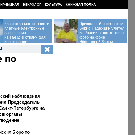
КРИМИНАЛ
НЕКРОЛОГ
КУЛЬТУРА
КНИЖНАЯ ПОЛКА
Казахстан может ввести
Признанный иноагентом
платные электронные
Борис Надеждин улетел
разрешения
из России и постит свои
на въезд в страну для
фото на фоне
иностранцев
Эйфелевой башни
Ы
е по
иссий наблюдения
вил Председатель
Санкт-Петербурге на
 в органы
блюдение:
иссия Бюро по