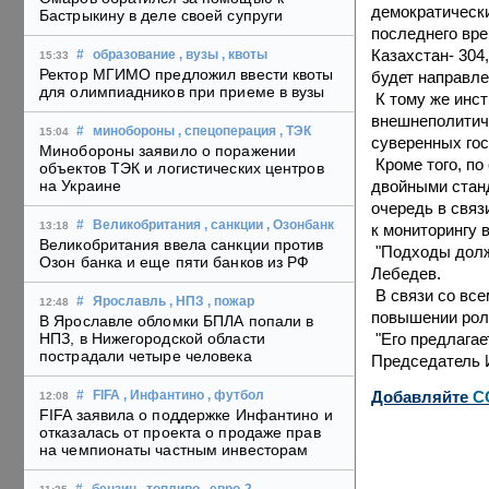
демократически
Бастрыкину в деле своей супруги
последнего вре
Казахстан- 304
#
образование
, вузы
, квоты
15:33
Ректор МГИМО предложил ввести квоты
будет направле
для олимпиадников при приеме в вузы
К тому же инс
внешнеполитиче
#
минобороны
, спецоперация
, ТЭК
15:04
суверенных гос
Минобороны заявило о поражении
Кроме того, по
объектов ТЭК и логистических центров
двойными станд
на Украине
очередь в свя
#
Великобритания
, санкции
, Озонбанк
13:18
к мониторингу 
Великобритания ввела санкции против
"Подходы должн
Озон банка и еще пяти банков из РФ
Лебедев.
В связи со все
#
Ярославль
, НПЗ
, пожар
12:48
повышении рол
В Ярославле обломки БПЛА попали в
"Его предлагае
НПЗ, в Нижегородской области
пострадали четыре человека
Председатель 
Добавляйте
C
#
FIFA
, Инфантино
, футбол
12:08
FIFA заявила о поддержке Инфантино и
отказалась от проекта о продаже прав
на чемпионаты частным инвесторам