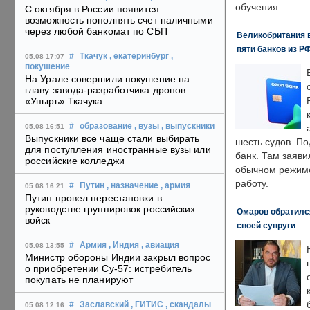
обучения.
С октября в России появится
возможность пополнять счет наличными
через любой банкомат по СБП
Великобритания в
пяти банков из Р
#
Ткачук
, екатеринбург
,
05.08 17:07
покушение
На Урале совершили покушение на
главу завода-разработчика дронов
«Упырь» Ткачука
#
образование
, вузы
, выпускники
05.08 16:51
Выпускники все чаще стали выбирать
шесть судов. По
для поступления иностранные вузы или
банк. Там заяви
российские колледжи
обычном режиме
работу.
#
Путин
, назначение
, армия
05.08 16:21
Путин провел перестановки в
руководстве группировок российских
Омаров обратилс
войск
своей супруги
#
Армия
, Индия
, авиация
05.08 13:55
Министр обороны Индии закрыл вопрос
о приобретении Су-57: истребитель
покупать не планируют
#
Заславский
, ГИТИС
, скандалы
05.08 12:16