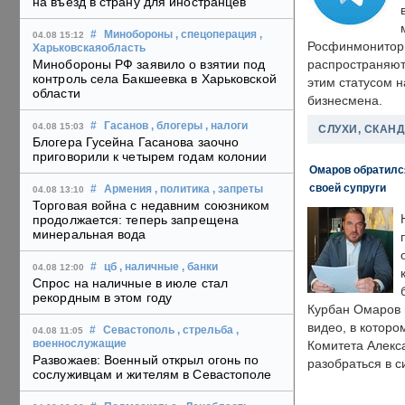
на въезд в страну для иностранцев
#
Минобороны
, спецоперация
,
04.08 15:12
Росфинмонитори
Харьковскаяобласть
Минобороны РФ заявило о взятии под
распространяютс
контроль села Бакшеевка в Харьковской
этим статусом 
области
бизнесмена.
#
Гасанов
, блогеры
, налоги
04.08 15:03
СЛУХИ, СКАН
Блогера Гусейна Гасанова заочно
приговорили к четырем годам колонии
Омаров обратилс
своей супруги
#
Армения
, политика
, запреты
04.08 13:10
Торговая война с недавним союзником
продолжается: теперь запрещена
минеральная вода
#
цб
, наличные
, банки
04.08 12:00
Спрос на наличные в июле стал
рекордным в этом году
Курбан Омаров в
видео, в которо
#
Севастополь
, стрельба
,
04.08 11:05
военнослужащие
Комитета Алекс
Развожаев: Военный открыл огонь по
разобраться в с
сослуживцам и жителям в Севастополе