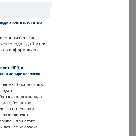
андартов вплоть до
ии страны бензина
ечение года - до 1 июля
влять информацию о
али в НПЗ, в
дали четыре человека
обломки беспилотника
ервуар
батывающего завода.
щил губернатор
в. По его словам,
с ликвидируют
авшие - при атаке
и четыре человека.