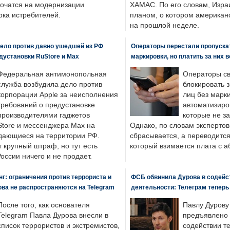
точатся на модернизации
ХАМАС. По его словам, Изра
ка истребителей.
планом, о котором американ
на прошлой неделе.
ело против давно ушедшей из РФ
Операторы перестали пропускат
едустановки RuStore и Max
маркировки, но платить за них 
Федеральная антимонопольная
Операторы св
служба возбудила дело против
блокировать 
корпорации Apple за неисполнения
лиц без марк
требований о предустановке
автоматизиро
производителями гаджетов
которые не з
tore и мессенджера Max на
Однако, по словам экспертов
одающиеся на территории РФ.
сбрасывается, а переводится 
 крупный штраф, но тут есть
который взимается плата с а
России ничего и не продает.
: ограничения против террориста и
ФСБ обвинила Дурова в содейс
ва не распространяются на Telegram
деятельности: Телеграм теперь
После того, как основателя
Павлу Дурову
Telegram Павла Дурова внесли в
предъявлено 
список террористов и экстремистов,
содействии т