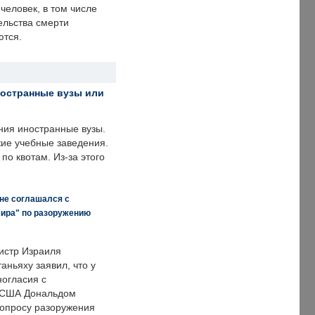
человек, в том числе
ельства смерти
ются.
ностранные вузы или
ния иностранные вузы.
кие учебные заведения.
по квотам. Из-за этого
 не соглашался с
мира" по разоружению
истр Израиля
аньяху заявил, что у
ногласия с
 США Дональдом
опросу разоружения