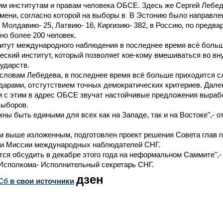
м институтам и правам человека ОБСЕ. Здесь же Сергей Лебед
мени, согласно которой на выборы в В Эстонию было направлен
, Молдавию- 25, Латвию- 16, Киргизию- 382, в Россию, по предв
но более 200 человек.
титут международного наблюдения в последнее время всё боль
ский институт, который позволяет кое-кому вмешиваться во вн
ударств.
 словам Лебедева, в последнее время всё больше приходится 
арами, отстутствием точных демократических критериев. Дале
зи с этим в адрес ОБСЕ звучат настойчивые предложения выра
выборов.
ы быть едиными для всех как на Западе, так и на Востоке",- о
м выше изложенным, подготовлен проект решения Совета глав г
и Миссии международных наблюдателей СНГ.
тся обсудить в декабре этого года на неформальном Саммите",-
Исполкома- Исполнительный секретарь СНГ.
дзен
Сб
в свои источники