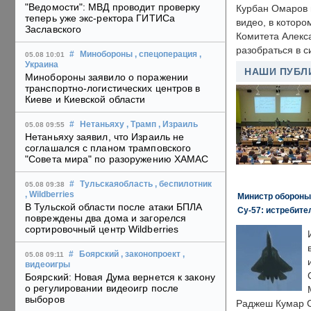
"Ведомости": МВД проводит проверку
Курбан Омаров в
теперь уже экс-ректора ГИТИСа
видео, в которо
Заславского
Комитета Алекс
разобраться в с
#
Минобороны
, спецоперация
,
05.08 10:01
Украина
НАШИ ПУБЛ
Минобороны заявило о поражении
транспортно-логистических центров в
Киеве и Киевской области
#
Нетаньяху
, Трамп
, Израиль
05.08 09:55
Нетаньяху заявил, что Израиль не
соглашался с планом трамповского
"Совета мира" по разоружению ХАМАС
#
Тульскаяобласть
, беспилотник
05.08 09:38
, Wildberries
Министр обороны
В Тульской области после атаки БПЛА
Су-57: истребите
повреждены два дома и загорелся
сортировочный центр Wildberries
#
Боярский
, законопроект
,
05.08 09:11
видеоигры
Боярский: Новая Дума вернется к закону
о регулировании видеоигр после
выборов
Раджеш Кумар С