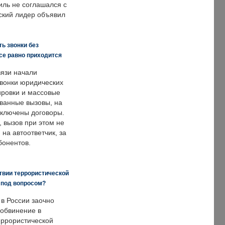
иль не соглашался с
ский лидер объявил
ь звонки без
все равно приходится
язи начали
звонки юридических
ировки и массовые
ванные вызовы, на
аключены договоры.
, вызов при этом не
на автоответчик, за
бонентов.
твии террористической
 под вопросом?
 в России заочно
обвинение в
еррористической