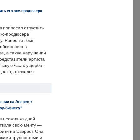
ить его экс-продюсера
в попросил отпустить
экс-продюсера
у. Ранее тот был
 обвинению в
е, а также нарушении
редставители артиста
льшую часть ущерба -
днако, отказался
ении на Эверест:
оу-бизнесу"
я несколько дней
твила свою мечту —
ойти на Эверест. Она
акими трудностями и