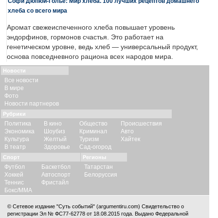
Софи Дюпюи-Голье: Мир хлеба. 100 лучших рецептов домашнего
хлеба со всего мира
Аромат свежеиспеченного хлеба повышает уровень
эндорфинов, гормонов счастья. Это работает на
генетическом уровне, ведь хлеб — универсальный продукт,
основа повседневного рациона всех народов мира.
Новости
Все новости
В мире
Фото
Новости партнеров
Рубрики
Политика
В кино
Общество
Происшествия
Экономика
Шоубиз
Криминал
Авто
Культура
Желтый
Туризм
Хайтек
В театр
Здоровье
Сад-огород
Спорт
Регионы
Футбол
Баскетбол
Татарстан
Хоккей
Автоспорт
Белоруссия
Теннис
Фристайл
Бокс/ММА
© Сетевое издание "Суть событий" (argumentiru.com) Свидетельство о
регистрации Эл № ФС77-62778 от 18.08.2015 года. Выдано Федеральной