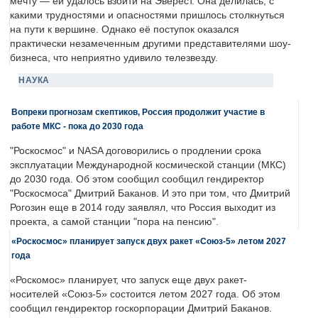
мечту — ей удалось взойти на Эверест. Она делилась, с
какими трудностями и опасностями пришлось столкнуться
на пути к вершине. Однако её поступок оказался
практически незамеченным другими представителями шоу-
бизнеса, что неприятно удивило телезвезду.
НАУКА
Вопреки прогнозам скептиков, Россия продолжит участие в
работе МКС - пока до 2030 года
"Роскосмос" и NASA договорились о продлении срока
эксплуатации Международной космической станции (МКС)
до 2030 года. Об этом сообщил сообщил гендиректор
"Роскосмоса" Дмитрий Баканов. И это при том, что Дмитрий
Рогозин еще в 2014 году заявлял, что Россия выходит из
проекта, а самой станции "пора на пенсию".
«Роскосмос» планирует запуск двух ракет «Союз-5» летом 2027
года
«Роскомос» планирует, что запуск еще двух ракет-
носителей «Союз-5» состоится летом 2027 года. Об этом
сообщил гендиректор госкорпорации Дмитрий Баканов.