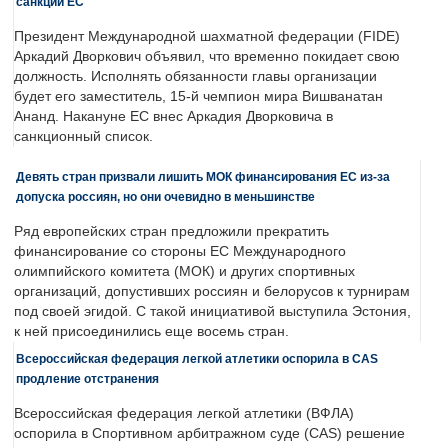
санкций ЕС
Президент Международной шахматной федерации (FIDE)
Аркадий Дворкович объявил, что временно покидает свою
должность. Исполнять обязанности главы организации
будет его заместитель, 15-й чемпион мира Вишванатан
Ананд. Накануне ЕС внес Аркадия Дворковича в
санкционный список.
Девять стран призвали лишить МОК финансирования ЕС из-за
допуска россиян, но они очевидно в меньшинстве
Ряд европейских стран предложили прекратить
финансирование со стороны ЕС Международного
олимпийского комитета (МОК) и других спортивных
организаций, допустивших россиян и белорусов к турнирам
под своей эгидой. С такой инициативой выступила Эстония,
к ней присоединились еще восемь стран.
Всероссийская федерация легкой атлетики оспорила в CAS
продление отстранения
Всероссийская федерация легкой атлетики (ВФЛА)
оспорила в Спортивном арбитражном суде (CAS) решение