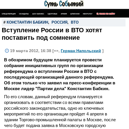
СПЕЦОПЕРАЦИЯ
СКАНДАЛЫ
ШОУ-БИЗНЕС
ЗДОРОВЬЕ
АРМИЯ
ШПИОНАЖ
НЕКРОЛОГ
ПОИСК ПО САЙТУ
#
КОНСТАНТИН БАБКИН
,
РОССИЯ
,
ВТО
Вступление России в ВТО хотят
поставить под сомнение
19 марта 2012, 16:38 [«»,
Герман Напольский
]
В обозримом будущем планируется провести
собрание инициативных групп по организации
референдума о вступлении России в ВТО с
последующей организацией данного референдума.
Об этом только что заявил на пресс-конференции в
Москве лидер "Партии дела" Константин Бабкин.
По его словам, данный референдум планируется
организовать в соответствии со всеми правилами
российского законодательства, одно из ключевых
мероприятий по его организации пройдет 4 апреля в
здании Торгово-промышленной палаты в Москве, после
чего будет подана заявка в Московскую городскую