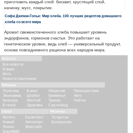
приготовить каждый слой: бисквит, хрустящий слой,
начинку, мусс, покрытие.
Софи Дюпюи-Голье: Мир хлеба. 100 лучших рецептов домашнего
хлеба со всего мира
Аромат свежеиспеченного хлеба повышает уровень
эндорфинов, гормонов счастья. Это работает на
генетическом уровне, ведь хлеб — универсальный продукт,
основа повседневного рациона всех народов мира.
Новости
Все новости
В мире
Фото
Новости партнеров
Рубрики
Политика
В кино
Общество
Происшествия
Экономика
Шоубиз
Криминал
Авто
Культура
Желтый
Туризм
Хайтек
В театр
Здоровье
Сад-огород
Спорт
Регионы
Футбол
Баскетбол
Татарстан
Хоккей
Автоспорт
Белоруссия
Теннис
Фристайл
Бокс/ММА