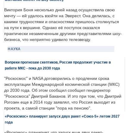
Виктория Боня несколько дней назад осуществила свою
мечту — ей удалось взойти на Эверест. Она делилась, с
какими трудностями и опасностями пришлось столкнуться
на пути к вершине. Однако её поступок оказался
практически незамеченным другими представителями шоу-
бизнеса, что неприятно удивило телезвезду.
НАУКА
Вопреки прогнозам скептиков, Россия продолжит участие в
работе МКС - пока до 2030 года
"Роскосмос" и NASA договорились о продлении срока
эксплуатации Международной космической станции (МКС)
до 2030 года. Об этом сообщил сообщил гендиректор
"Роскосмоса" Дмитрий Баканов. И это при том, что Дмитрий
Рогозин еще в 2014 году заявлял, что Россия выходит из
проекта, а самой станции "пора на пенсию".
«Роскосмос» планирует запуск двух ракет «Союз-5» летом 2027
года
«Роскомос» планирует, что запуск еще двух ракет-