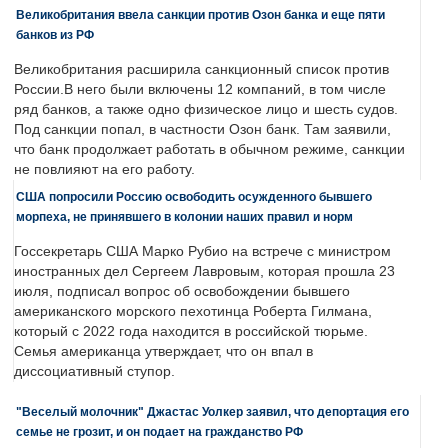
Великобритания ввела санкции против Озон банка и еще пяти
банков из РФ
Великобритания расширила санкционный список против
России.В него были включены 12 компаний, в том числе
ряд банков, а также одно физическое лицо и шесть судов.
Под санкции попал, в частности Озон банк. Там заявили,
что банк продолжает работать в обычном режиме, санкции
не повлияют на его работу.
США попросили Россию освободить осужденного бывшего
морпеха, не принявшего в колонии наших правил и норм
Госсекретарь США Марко Рубио на встрече с министром
иностранных дел Сергеем Лавровым, которая прошла 23
июля, подписал вопрос об освобождении бывшего
американского морского пехотинца Роберта Гилмана,
который с 2022 года находится в российской тюрьме.
Семья американца утверждает, что он впал в
диссоциативный ступор.
"Веселый молочник" Джастас Уолкер заявил, что депортация его
семье не грозит, и он подает на гражданство РФ